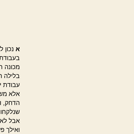
א
נכון 
בעבודת 
מכונה 
בלילה ה
עבודת י
אלא משע
הדחק, וי
שנלקחו מ
אבל לא 
ואילך פ