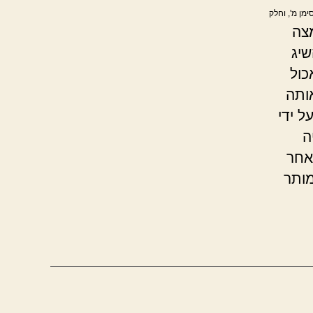
מן מ', וחלק
צה
שיג
כול
ותה
ל ידי
ה
אחר
מותר