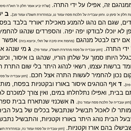
מנהגם זה, אפילו על ידי התרה.
[שו"ת יביע אומר חלק ה' חאו"ח סימן
.
ב
יש
ת חלק א' סימן ט. וחזון עובדיה על הלכות פסח עמוד נג, ובמהדורת תשס"ג עמוד פב]
ם, שגם הם נהגו להמנע מאכילת "אורז" בלבד בפס
 לא יוכלו לבודקו יפה יפה. והספרדים שנהגו להחמיר
 אם ירצו לבטל מנהגם
אפשר ל
(מחמת איזו סיבה של חולי, וכיוצא בזה)
ידי התרה.
.
ג
מי שנהג אי
[חזון עובדיה על פסח מהדורת תשס"ג, עמוד פד]
גלל היותו סמוך על שלחן הוריו, שנהגו בו איסור, וכיו
מד ברשות עצמו, רשאי לנהוג היתר בלי שום התרת ח
ום נכון להחמיר לעשות התרה אצל חכם.
[חזון עובדיה על פ
.
ד
אף הנוהגים איסור באורז ובקטניות בפסח, מות
פה]
בבית, ואפילו נתלחלחו במים, ואין צורך למוכרם לגו
.
ה
אשכנזי שנתארח בבית ספרד
[חזון עובדיה על הלכות פסח עמוד נה]
ותר לו לאכול תבשיל שנתבשל בכלים של בעל הבית
בעל הבית נוהג היתר באורז וקטניות, והתבשיל נתבש
בישלו בהם אורז וקטניות.
[חזון עובדיה על פסח עמוד נה, ובמהדורת תשס