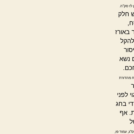
 לז סק"ה.
 חלק
ח,
 באורז
הקל
סור
ם נשא
כם.
סח מהדורת
ר
י לפני
י בחג
. אף
ל
"ג, עמוד פו,