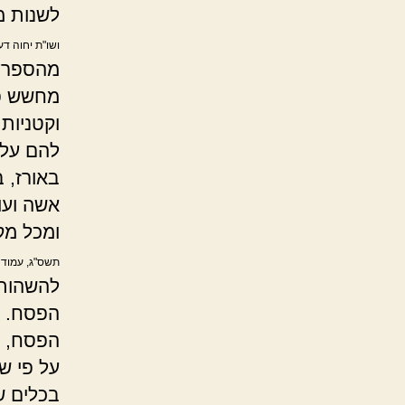
לשנות מ
ושו"ת יחוה דע
מהספרדי
מחשש פן
וקטניות
להם על 
באורז, ב
אשה ועו
ומכל מק
תשס"ג, עמוד 
להשהותם 
הפסח.
הפסח, מ
על פי ש
בכלים ש