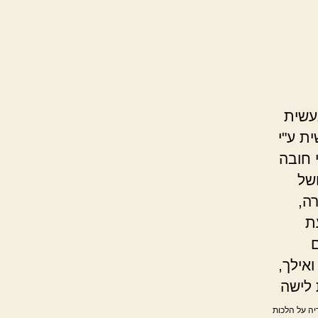
עשית
ת ע"י
 חובה
של
ה,
ת
ם
ואילך,
לישה
דיה על הלכות