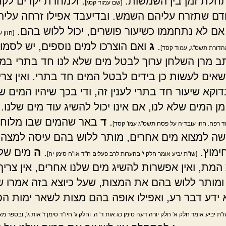
חלת זמן בין השמשות.
. ולמחרת יקדים לק
[שם עמוד קסג]
דם שתזרח עליהם השמש. ובדיעבד אפילו זרחה עליה
ם לא נתחממו כשיעור פושרים, יכול ללוש בהם.
[חזון 
.
ג
ואם הוצרכו למים נוספים, יש לסמו
דורת תשס"ג, עמוד קסד]
 מרן השלחן ערוך לבטל מים שלא לנו חד בתרי במ
רשאים לעשות כן בידים לבטל המים חד בתרי. ואין צרי
וקא שיעור חד בתרי לענין זה, ודי בכך שיהיו המים ש
ן המים שלא לנו, אם אינו יכול להשיג עוד מים שלנו.
.
ד
באר שהמים שבו מלוחי
 רפח. חזון עובדיה על פסח תשס"ג עמו' קסד]
שה למצוא מים אחרים, מותר ללוש בהם עיסה למצה, ו
ימוץ.
.
ה
מים שלנ
[שו"ת יביע אומר חלק י' בהערות לרב פעלים ח"ד או"ח סימן יח]
המת, ואין אפשרות להשיג מים שלנו אחרים, אין צריך
מותר ללוש בהם את המצות, שעל כיוצא בזה אמרו ש
 ידע דבר רע, ואפילו אופה בהם מצות לשאר ימות ה
ו"ת יביע אומר חלק א' חלק יורה דעה סימן כג אות ד' ה. וחלק ג' חיו"ד סימן ז' אות ג', ובספר מ