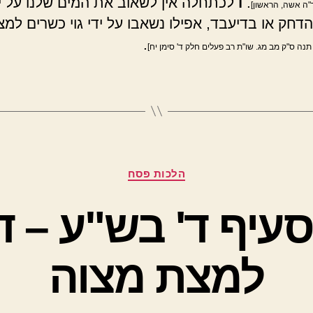
.
ו
לכתחלה אין לשאוב את המים שלנו על ידי
ה אשה, הראשון]
דחק או בדיעבד, אפילו נשאבו על ידי גוי כשרים למצ
.
 תנה ס"ק מב מג. שו"ת רב פעלים חלק ד' סימן יח]
קטגוריות
הלכות פסח
סעיף ד' בש"ע – ד
למצת מצוה