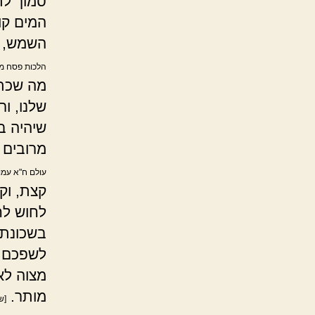
סמוך לת
המים קו
השמש, א
הלכות פסח מה
מה שכתב
שלנו, ו
שיהיה בד
מרובים מ
עולם ח"א עמוד
קצת, וק
לחוש לח
בשכונת 
לשפכם ו
מצוה לא
מותר.
[ש