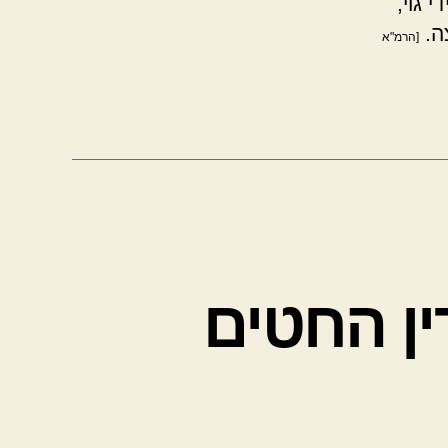
 גוי,
ה.
[הרמ"א
ין החטים