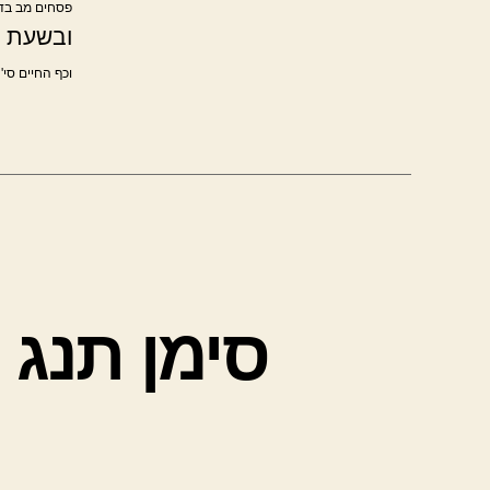
פסחים מב בד"
ובשעת ה
וכף החיים סי'
סימן תנג 