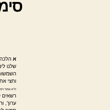
סימן
א
הלכה ר
שלנו לינ
השמשות 
וחצי אח
ח"א עמוד רפז
רשאים ל
ערוך, ו