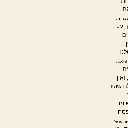
חת
ם
עובדיה על
ך על
ים
ך
לנו
[הליכות
ם
אין
ו שהיו
ומר
פסח
אור ישראל