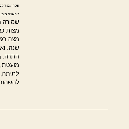
פסח עמוד קב.
י' חאו"ח סימן 
שמורה מ
מצות כא
מצה רגי
שנה. וא
התרה.
[
מועטת, 
לתיתה, 
להשהות