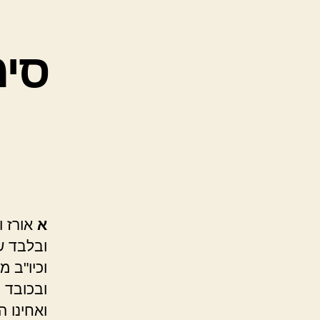
סימ
א
אורז ו
ובלבד ש
וכיו"ב מ
ובכובד 
ואחינו ה