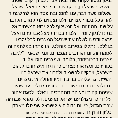
לניסן נצטוו לקחת שה לבית אבות לצורך קרבן פסח,
וכשעשו ישראל כן, נתקבצו בכורי מצרים אצל ישראל
ושאלום פשר דבר, ענו להם: זבח פסח הוא לה' שעתיד
להרוג כל בכורי מצרים, ולכן נצטוינו לתת מדם הקרבן
על שתי המזוזות ועל המשקוף לבל יבוא המשחית אל
בתינו לנגוף. ומיד הלכו הבכורות אצל אבותיהם ואצל
פרעה ודרשו לשלח את ישראל ממצרים לבל יהרגו
בגללם, ונתקלו בסירוב מוחלט, ואז פתחו במלחמה זה
לעומת זה, ונהרגו רבים ממצרים, וכמו שנאמר "למכה
מצרים בבכוריהם", כלומר: שמצרים הוכו על ידי
בכוריהם. וכשראו המצרים כך חגרו איש חרבו לנקום
בישראל, ויבקשו להשמיד ולהרוג את ישראל ח"ו,
והשי"ת הגן עליהם ברוב רחמיו והחלה את מצרים
בתחלואים רבים ומשונים וביסורים גדולים עד שהיו
שיניהם קהות ומעיהם מתחתכים, ונאלצו לסגת אחור.
ועל ידי כך ניצולו עם ישראל מזעמם. ולכן נקרא שבת זה
שבת הגדול, כי יום גדול הוא לישראל שניצולו מאבדן
וכליון חרוץ ח"ו.
[חזון עובדיה פסח, מהדורת שנת תשס"ג, עמו' כט]