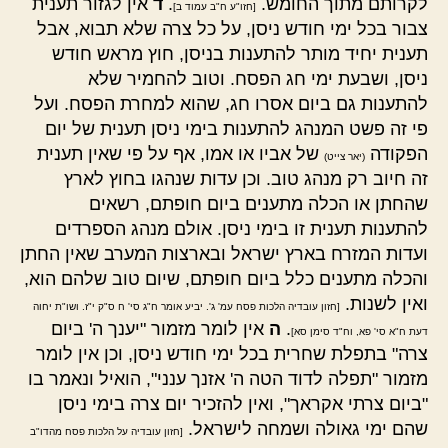
לקרותם מתוך החומש.
.
ד
אין לגזור תענית
[חזו"ע ח"ב עמוד ב]
צבור בכל ימי חודש ניסן, על כל צרה שלא תבוא, אבל
תענית יחיד מותר להתענות בניסן, חוץ מראש חודש
ניסן, ושבעת ימי חג הפסח. וטוב להחמיר שלא
להתענות גם ביום אסרו חג, שהוא למחרת הפסח. ועל
פי זה פשט המנהג להתענות בימי ניסן תענית של יום
הפקודה
של אביו או אמו, אף על פי שאין תענית
(יאר צייט)
זה חיוב רק מנהג טוב. וכן עדות שנהגו בחוץ לארץ
שהחתן או הכלה מתענים ביום חופתם, רשאים
להתענות תענית זו בימי ניסן. אולם מנהג הספרדים
ועדות המזרח בארץ ישראל ובארצות המערב שאין החתן
והכלה מתענים כלל ביום חופתם, שיום טוב שלהם הוא,
ואין לשנות.
[חזון עובדיה הלכות פסח עמ' ג'. יביע אומר ח"ג סי' ח ס"ק י"ז. ושו"ת יחוה
.
ה
אין לומר מזמור "יענך ה' ביום
דעת ח"א סי' פא, וח"ד סימן סא]
צרה" בתפלת שחרית בכל ימי חודש ניסן, וכן אין לומר
מזמור "תפלה לדוד הטה ה' אזנך ענני", הואיל ונאמר בו
"ביום צרתי אקראך", ואין להזכיר יום צרה בימי ניסן
שהם ימי גאולה ושמחה לישראל.
[חזון עובדיה על הלכות פסח מהדו"ב