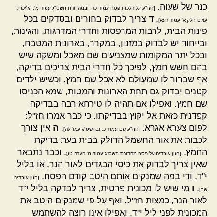
כנר של שעוה.
[חזו"ע על הלכות פסח עמוד כד, ובמהדורת תשס"ג עמוד מ'. הליכות
.
ד
צריך לבדוק בחורים ובסדקים בכל
עולם חלק א' עמוד רעא]
פינות הבית, לרבות המרפסות וחדרי המדרגות, והגינות,
ובייחוד יש לבדוק במזנון, במקרר, בארונות המטבח,
ובכל יתר המקומות שמצניעים שם מאכל ומשקה שיש
בהם חשש חמץ, לפיכך כל חדרי הבית צריכים בדיקה,
אף שברור לו שמעולם לא אכל שם חמץ. וכשיש ילדים
קטנים יבדוק גם תחת הארונות והמטות, שמא הכניסו
שם חמץ. ואפילו אם תהיה לו טירחא רבה בבדיקה
קפדנית כזאת אל יקוץ בבדיקתו. כי כבר אמרו חז"ל:
לפום צערא אגרא.
.
ה
אין צורך
[חזו"ע שם עמוד כ, ובתשס"ג עמו' לה]
לכבות את אור החשמל הדולק בבית בעת בדיקת
החמץ.
. וכבר נתבאר
[חזון עובדיה על פסח מהדורת תשס"ג עמוד מ' הערה טז]
שאין צריך לבדוק את כיסי הבגדים לאור הנר, או בליל
י"ד, ודי במה שמנקים אותם היטב קודם הפסח.
[חזון עובדיה
.
ו
מי שיש לו מכונית פרטית, צריך לבדקה בליל י"ד
שם]
לאור הנר, כמצות חז"ל. ואף על פי שמנקים היטב את
המכונית לפני ליל י"ד. ואפילו אינו רוצה להשתמש