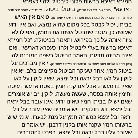
חמירא דאיכא ברשות פלוני ליבטיל ולהוי כעפרא
דארעא"
, ביטולו ביטול.
[והזכיר שמו של בעל הבית]
[שו"ת יביע אומר ח"ב חו"מ
.
ט
אם אין האיש
סימן ה'. חזון עובדיה על הלכות פסח מהדורת תשס"ג עמוד נו]
בביתו, יכול לבטל בכל מקום שהוא נמצא, ואם אין ידוע
שעושה כן, מוטב שתבטל אשתו את החמץ, ואפילו לא
ציוה אותה על כך בפירוש. ותאמר בביטולה: "כל חמירא
דאיכא ברשות בעלי ליבטיל ולהוי כעפרא דארעא", ואם
אינה מבינה תרגום, תאמר הביטול בשפה המובנת לה.
.
י
אין מברכים על
[חזון עובדיה הלכות פסח עמוד לה, ובמהדורת תשס"ג עמוד נז]
ביטול חמץ, אחר שעיקר הביטול מקיימים בלב.
יא
אין
לוקין על לאו דבל יראה ובל ימצא, שאין לוקין על לאו
שאין בו מעשה. אבל אם קנה חמץ בפסח או עשה עיסה
וחימץ אותה בפסח, שעשה מעשה, לוקין.
יב
יש אומרים
שאם יש לו בביתו חמץ שאינו ידוע, אינו עובר בבל יראה
ובל ימצא, ויש חולקים. ויש אומרים שאין עובר על בל
יראה ובל ימצא כמשהה חמץ על מנת לבערו.
יג
מי שיש
ברשותו חמץ שקנה אותו בקנין דרבנן, יש אומרים
שעובר עליו בבל יראה ובל ימצא, בפרט להסוברים