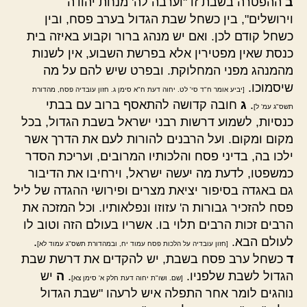
ב
ההפטרה בשבת זו "וערבה לה' מנחת יהודה
וירושלים", בין כשחל שבת הגדול בערב פסח, ובין
כשחל קודם לכן. ואם יש מנהג ברור וקבוע באיזה בית
כנסת שאין מפטירין אלא בפרשת השבוע, אין לשנות
מהמנהג מפני המחלוקת. ובפרט שיש להם על מה
שיסמוכו.
[יביע אומר ח"ד סי' לט. יחוה דעת ח"א סימן ג. חזון עובדיה פסח, מהדורת
.
ג
חובה קדושה להתאסף ברוב עם בבתי
תשס"ג עמ' ל]
כנסיות, לשמוע דרשות רבני ישראל בשבת הגדול, בכל
מקום ומקום. ועל הרבנים להורות לעם את הדרך אשר
ילכו בה, בדיני פסח והלכותיו המרובים, ועריכת הסדר
כמשפטו, לדעת מה יעשה ישראל, וירחיבו את הדיבור
גם באגדה בסיפור יציאת מצרים ופירושי ההגדה של ליל
פסח להזכיר גבורות ה' עזוזו ונפלאותיו. וכל המזכה את
הרבים זכות הרבים תלוי בו. אשריו בעולם הזה וטוב לו
לעולם הבא.
.
[חזון עובדיה על הלכות פסח עמוד יח, ובמהדורת תשס"ג עמוד לא]
ד
כשחל ערב פסח בשבת, יש להקדים את דרשת שבת
הגדול לשבת שלפניו.
.
ה
יש
[שם. ושו"ת יחוה דעת חלק א' סימן צא]
נוהגים לומר אחר התפלה איש לרעהו "שבת הגדול