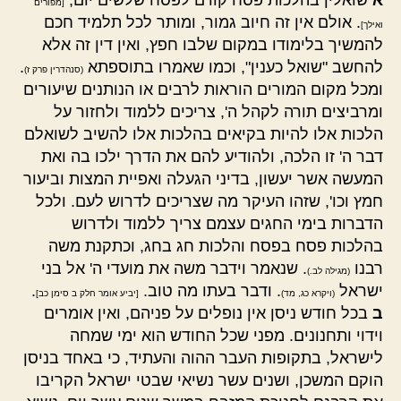
א
שואלין בהלכות פסח קודם לפסח שלשים יום,
[מפורים
. אולם אין זה חיוב גמור, ומותר לכל תלמיד חכם
ואילך]
להמשיך בלימודו במקום שלבו חפץ, ואין דין זה אלא
להחשב "שואל כענין", וכמו שאמרו בתוספתא
.
(סנהדרין פרק ז)
ומכל מקום המורים הוראות לרבים או הנותנים שיעורים
ומרביצים תורה לקהל ה', צריכים ללמוד ולחזור על
הלכות אלו להיות בקיאים בהלכות אלו להשיב לשואלם
דבר ה' זו הלכה, ולהודיע להם את הדרך ילכו בה ואת
המעשה אשר יעשון, בדיני הגעלה ואפיית המצות וביעור
חמץ וכו', שזהו העיקר מה שצריכים לדרוש לעם. ולכל
הדברות בימי החגים עצמם צריך ללמוד ולדרוש
בהלכות פסח בפסח והלכות חג בחג, וכתקנת משה
רבנו
. שנאמר וידבר משה את מועדי ה' אל בני
(מגילה לב.)
ישראל
. ודבר בעתו מה טוב.
.
(ויקרא כג, מד)
[יביע אומר חלק ב סימן כב]
ב
בכל חודש ניסן אין נופלים על פניהם, ואין אומרים
וידוי ותחנונים. מפני שכל החודש הוא ימי שמחה
לישראל, בתקופות העבר ההוה והעתיד, כי באחד בניסן
הוקם המשכן, ושנים עשר נשיאי שבטי ישראל הקריבו