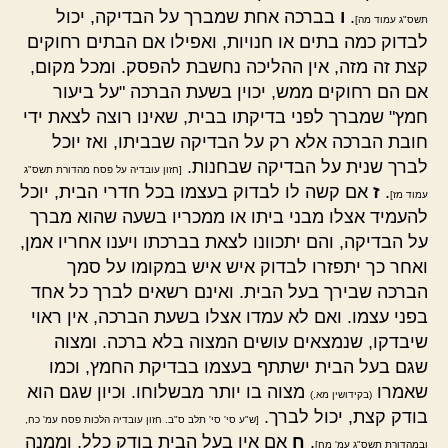
.
ו
בברכה אחת שמברך על הבדיקה, יכול
תשס"ג עמוד מה]
לבדוק כמה בתים או חנויות, ואפילו אם הבתים רחוקים
קצת זה מזה, אין ההליכה נחשבת להפסק. ומכל מקום,
אם הם רחוקים ממש, יכוין בשעת הברכה "על ביעור
חמץ" שמברך לפני בדיקתו בבית, שאינו רוצה לצאת ידי
חובת הברכה אלא רק על הבדיקה שבביתו, ואז יוכל
לברך שנית על הבדיקה שבחנות.
[חזון עובדיה על פסח מהדורת תשס"ג
.
ז
אם קשה לו לבדוק בעצמו בכל חדרי הבית, יוכל
עמוד מז]
להעמיד אצלו מבני ביתו או ממכריו בשעה שהוא מברך
על הבדיקה, והם יתכוונו לצאת בברכתו ויענו אחריו אמן,
ואחר כך יתפזרו לבדוק איש איש במקומו על סמך
הברכה שבירך בעל הבית. ואינם רשאים לברך כל אחד
בפני עצמו. ואם לא עמדו אצלו בשעת הברכה, אין ראוי
שיבדקו, שנמצאים עושים המצוה בלא ברכה. ומצוה
שגם בעל הבית ישתתף בעצמו בבדיקת החמץ, וכמו
שאמרו
מצוה בו יותר מבשלוחו. וכיון שגם הוא
(בקידושין מא.)
בודק קצת, יכול לברך.
[ש"ע סי' סי' תלב ס"ב. חזון עובדיה הלכות פסח עמ' כח,
.
ח
אם אין בעל הבית בודק כלל, וממנה
ובמהדורת תשס"ג עמ' מח]