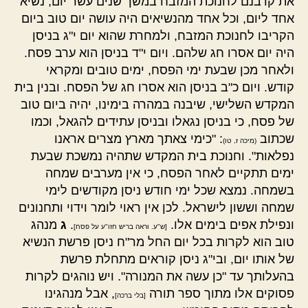
את קרבנם לחנוכת המזבח במשך שנים עשר יום, נשיא
אחד ליום, וכל אחד מהנשיאים היה עושה יום טוב ביום
הקריבו לחנוכת המזבח, ולמחרת שהוא יום י"ג בניסן
היה יום אסרו חג שלהם. ויום י"ד בניסן הוא ערב פסח.
ולאחר מכן שבעת ימי הפסח, ימים טובים ומקראי
קודש. ויום כ"ב בניסן הוא אסרו חג של הפסח. ובנין בית
המקדש השלישי, שיבנה במהרה בימינו, יהיה ביום טוב
של פסח, כי בניסן נגאלו ובניסן עתידים להגאל, וכמו
שכתוב
: "כימי צאתך מארץ מצרים אראנו
(מיכה ז, טו)
נפלאות". וחנוכת בית המקדש שתהיה נמשכת שבעת
ימים תתקיים לאחר הפסח, כי אין מערבים שמחה
בשמחה. נמצא שכל ימי חודש ניסן מקודשים לימי
שמחה וששון לישראל. לכן אין ראוי לומר וידוי ותחנונים
ונפילת אפים בימים אלו.
.
ג
מנהג
[ש"ע. וראה בריש חזו"ע על פסח]
טוב הוא לקרות בכל יום החל מר"ח ניסן פרשת הנשיא
של אותו יום, ובי"ג ניסן קוראים מתחלת פרשת
בהעלותך עד "כן עשה את המנורה". ויש נוהגים לקרות
פסוקים אלו מתוך ספר תורה
, אבל מנהגינו
[בלי ברכה]