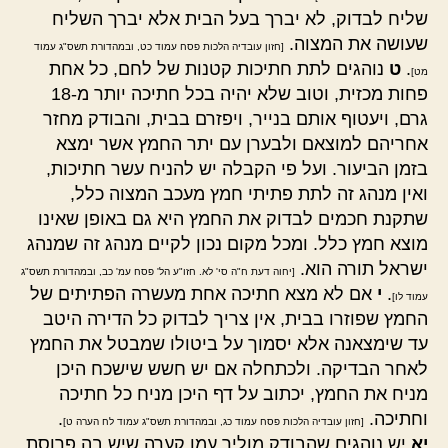
שליח לבדוק, לא יברך בעל הבית אלא יברך השליח
שעושה את המצוה.
[חזון עובדיה הלכות פסח עמוד כט, ובמהדורת תשס"ג עמוד
.
ט
נוהגים לתת חתיכות קטנות של לחם, כל אחת
מט]
פחות מכזית, וטוב שלא יהיה בכל חתיכה יותר מ-18
גרם, ויעטוף אותם בנייר, ויפזרם בבית, והבודק מחזר
אחריהם למוצאם ולבערן עם יתר החמץ אשר ימצא
בזמן הביעור. ועל פי הקבלה יש להניח עשר חתיכות,
ואין מנהג זה לתת פתיתי חמץ מעכב המצוה כלל,
שתקנת חכמים לבדוק את החמץ היא גם באופן שאינו
מוצא חמץ כלל. ומכל מקום נכון לקיים מנהג זה שמנהג
ישראל תורה הוא.
[יחוה דעת ח"ה סי' לא. חזו"ע הל' פסח עמ' כב, ובמהדורת תשס"ג
.
י
אם לא מצא חתיכה אחת מעשרה הפתיתים של
עמוד לו]
החמץ שפוזרו בבית, אין צריך לבדוק כל הדירה היטב
עד שימצאנה אלא יסמוך על ביטולו שמבטל את החמץ
לאחר הבדיקה. ולכתחלה אם יש חשש שישכח היכן
מניח את החמץ, יכתוב על דף היכן מניח כל חתיכה
וחתיכה.
.
[חזון עובדיה הלכות פסח עמוד כג, ובמהדורת תשס"ג עמוד לח הערה ט]
יא
יש נוהגים שהבודק מוליך עמו קערה שיש בה פרוסת