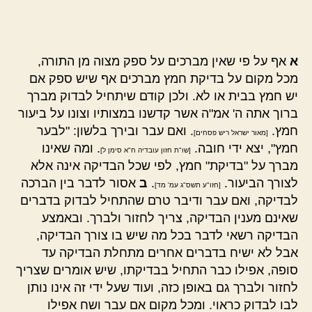
הפוסט
פוסט
א
אף על פי שאין מברכים על ספק מצוה מן התורה,
מכל מקום על בדיקת חמץ מברכים אף שיש ספק אם
יש חמץ בבית או לא. ולכן קודם שיתחיל לבדוק מברך
ברוך אתה ה' אמ"ה אשר קדשנו במצותיו וצונו על ביעור
חמץ.
. ואם עבר ובירך בלשון: "לבער
[מאור ישראל ריש פסחים]
חמץ", יצא ידי חובה.
. ומה שאינו
[שו"ת חזון עובדיה ח"א סימן ל]
מברך על "בדיקת" חמץ, לפי שכל הבדיקה אינה אלא
לצורך הביעור.
.
ב
אסור לדבר בין הברכה
[חזו"ע תשס"ג עמ' מד]
לבדיקה, ואם עבר ודיבר טרם שהתחיל לבדוק בדברים
שאינם מענין הבדיקה, צריך לחזור ולברך. ובאמצע
הבדיקה רשאי לדבר בכל מה שיש בו צורך הבדיקה,
אבל לא ישיח בדברים אחרים מתחלת הבדיקה עד
סופה, אפילו כבר התחיל בבדיקתו, שיש אומרים שצריך
לחזור ולברך גם באופן כזה, ועוד שעל ידי זה אינו נותן
לבו לבדוק כראוי. ומכל מקום אם עבר ושח אפילו