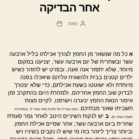
אחר הבדיקה
מאת
המחבר
תאריך
הפוסט
פוסט
א
כל מה שנשאר מן החמץ לצורך אכילתו בליל ארבעה
עשר ובשחרית של יום ארבעה עשר, יצניענו במקום
מיוחד, שלא יתפזר אנה ואנה, ובפרט יש להזהר כשיש
ילדים קטנים בבית ולהשגיח עליהם שיאכלו בפנה
מיוחדת ולא ישוטטו בשעת אכילתם, כדי שלא יצטרך
לבדוק שוב החמץ אחריהם. ולמחרת היום בהתקרב זמן
איסור הנאת החמץ יבערנו וישרפנו, לקיים מצות
תשביתו שאור מבתיכם.
[חזון עובדיה על הלכות פסח עמוד לו, ובמהדורת
.
ב
יש לנקות השיניים היטב לאחר גמר סעודת
תשס"ג עמוד נז]
שחרית ביום ארבעה עשר, אחר שסיים אכילת החמץ.
וביותר צריך ליזהר בזה מי שיש לו נקבים בשיניו ויש