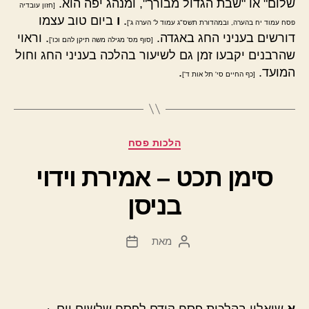
שלום" או "שבת הגדול מבורך", ומנהג יפה הוא.
[חזון עובדיה
.
ו
ביום טוב עצמו
פסח עמוד יח בהערה, ובמהדורת תשס"ג עמוד ל' הערה ג']
דורשים בעניני החג באגדה.
. וראוי
[סוף מס' מגילה משה תיקן להם וכו']
שהרבנים יקבעו זמן גם לשיעור בהלכה בעניני החג וחול
המועד.
.
[כף החיים סי' תל אות ד']
קטגוריות
הלכות פסח
סימן תכט – אמירת וידוי
בניסן
מאת
המחבר
תאריך
הפוסט
פוסט