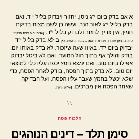
א
אם בדק ביום י"ג ניסן, יחזור ויבדוק בליל י"ד, ואם
בדק בליל י"ג לאור הנר, ועשה כן לשם מצות בדיקת
חמץ, אין צריך לחזור ולבדוק בליל י"ד.
[שו"ת יחוה דעת חלק א'
ב
לא בדק בליל י"ד
סימן ה. חזון עובדיה מהדורת תשס"ג עמוד מ' הערה טז]
יבדוק ביום י"ד, באיזו שעה שיזכור. לא בדק באותו יום,
בודק והולך אף בתוך חול המועד. ואם לא ביטל יבדוק
אפילו ביום טוב, ואם ימצא חמץ יכפה עליו כלי למוצאי
יום טוב. לא בדק בתוך הפסח, בודק לאחר הפסח, כדי
שלא יכשל בחמץ שעבר עליו הפסח, ועל הבדיקה
שאחר הפסח אין מברכים.
.
[שלחן ערוך]
קטגוריות
הלכות פסח
סימן תלד – דינים הנוהגים