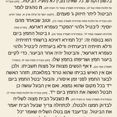
בלשון הקודש, כל שאינו מבין לא מועיל הביטול.
[חזון עובדיה
.
ה
נוהגים לומר
על הלכות פסח עמ' לב, ובמהדורת תשס"ג עמוד נד הערה לא]
הביטול ליתר חיזוק ג' פעמים.
[ילקוט יוסף על ערלה פרק יא, עמוד תרעז.
. וטוב שבאחד מהם
חזון עובדיה על הלכות פסח מהדורת תשס"ג עמוד נד]
יוסיף: ליבטיל ולהוי "הפקר" כעפרא דארעא.
[חזו"ע פסח
.
ו
ביטול החמץ ביום
מהדורא ראשונה עמוד לד, ובמהדורת תשס"ג עמוד נה]
הוא בנוסח זה: "כל חמירא דאיכא ברשותי דחזיתיה
ודלא חזיתיה דביערתיה ודלא ביערתיה ליבטיל ולהוי
כעפרא דארעא", והביטול יהיה אחר הביעור, כדי לקיים
ביעור חמץ ושריפתו בחמץ שלו.
[חזון עובדיה פסח עמו' לז, ובמהדו'
.
ז
אף הנשים מצוות על מצות תשביתו. ולכן
תשס"ג עמו' נט]
אם אין האיש בביתו שהוא טרוד במלאכתו, תזהר האשה
לבער החמץ לפני זמן איסורו, והבעל יבטל החמץ ביום
י"ד בכל מקום שהוא נמצא, ואם אין הבעל עושה כן
תבטל האשה את החמץ ביום י"ד.
[חזון עובדיה על הלכות פסח עמוד לו,
.
ח
כשבעל הבית מצוה לשליח
ובמהדורת תשס"ג עמוד נז הערה לח]
לבדוק חמצו ולבטלו, לכתחלה צריך שבעל הבית יאמר
את הביטול. ובדיעבד אם בטלו השליח שאמר "כל