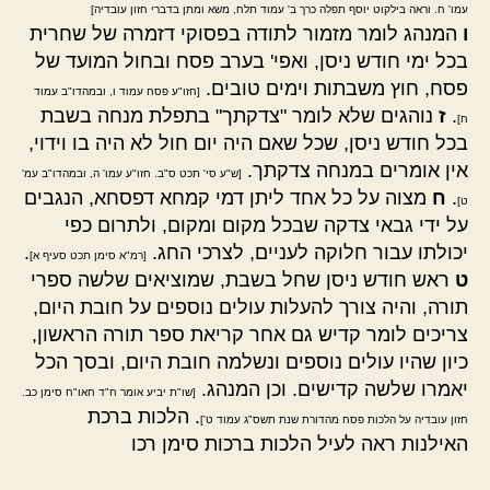
עמו' ח. וראה בילקוט יוסף תפלה כרך ב' עמוד תלח, משא ומתן בדברי חזון עובדיה]
ו
המנהג לומר מזמור לתודה בפסוקי דזמרה של שחרית
בכל ימי חודש ניסן, ואפי' בערב פסח ובחול המועד של
פסח, חוץ משבתות וימים טובים.
[חזו"ע פסח עמוד ו, ובמהדו"ב עמוד
.
ז
נוהגים שלא לומר "צדקתך" בתפלת מנחה בשבת
ח]
בכל חודש ניסן, שכל שאם היה יום חול לא היה בו וידוי,
אין אומרים במנחה צדקתך.
[ש"ע סי' תכט ס"ב. חזו"ע עמו' ה, ובמהדו"ב עמ'
.
ח
מצוה על כל אחד ליתן דמי קמחא דפסחא, הנגבים
ט]
על ידי גבאי צדקה שבכל מקום ומקום, ולתרום כפי
יכולתו עבור חלוקה לעניים, לצרכי החג.
.
[רמ"א סימן תכט סעיף א]
ט
ראש חודש ניסן שחל בשבת, שמוציאים שלשה ספרי
תורה, והיה צורך להעלות עולים נוספים על חובת היום,
צריכים לומר קדיש גם אחר קריאת ספר תורה הראשון,
כיון שהיו עולים נוספים ונשלמה חובת היום, ובסך הכל
יאמרו שלשה קדישים. וכן המנהג.
[שו"ת יביע אומר ח"ד חאו"ח סימן כב.
. הלכות ברכת
חזון עובדיה על הלכות פסח מהדורת שנת תשס"ג עמוד ט']
האילנות ראה לעיל הלכות ברכות סימן רכו