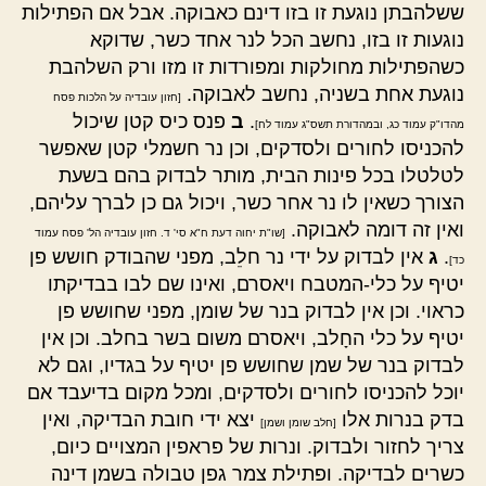
ששלהבתן נוגעת זו בזו דינם כאבוקה. אבל אם הפתילות
נוגעות זו בזו, נחשב הכל לנר אחד כשר, שדוקא
כשהפתילות מחולקות ומפורדות זו מזו ורק השלהבת
נוגעת אחת בשניה, נחשב לאבוקה.
[חזון עובדיה על הלכות פסח
.
ב
פנס כיס קטן שיכול
מהדו"ק עמוד כג, ובמהדורת תשס"ג עמוד לח]
להכניסו לחורים ולסדקים, וכן נר חשמלי קטן שאפשר
לטלטלו בכל פינות הבית, מותר לבדוק בהם בשעת
הצורך כשאין לו נר אחר כשר, ויכול גם כן לברך עליהם,
ואין זה דומה לאבוקה.
[שו"ת יחוה דעת ח"א סי' ד. חזון עובדיה הל' פסח עמוד
.
ג
אין לבדוק על ידי נר חלֵב, מפני שהבודק חושש פן
כד]
יטיף על כלי-המטבח ויאסרם, ואינו שם לבו בבדיקתו
כראוי. וכן אין לבדוק בנר של שומן, מפני שחושש פן
יטיף על כלי החָלב, ויאסרם משום בשר בחלב. וכן אין
לבדוק בנר של שמן שחושש פן יטיף על בגדיו, וגם לא
יוכל להכניסו לחורים ולסדקים, ומכל מקום בדיעבד אם
בדק בנרות אלו
יצא ידי חובת הבדיקה, ואין
[חלב שומן ושמן]
צריך לחזור ולבדוק. ונרות של פראפין המצויים כיום,
כשרים לבדיקה. ופתילת צמר גפן טבולה בשמן דינה