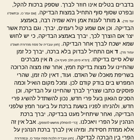
בדברים בטלים אינו חוזר לברך. שספק ברכות להקל,
ובפרט שסוף סוף התחיל במצות הבדיקה.
[שם עמו' כו, ובתשס"ג
.
ג
מותר לענות אמן ויהא שמיה רבה, באמצע
עמ' מד]
הבדיקה. וכן אם שמע קול רעמים, יברך. וגם ברכת אשר
יצר אם הוצרך לכך, יברך באמצע הבדיקה, כי יש לחוש
שמא ישכח לברך אחר הבדיקה.
[חזון עובדיה על פסח מהדורת תשס"ג
.
ד
אם התחיל לבדוק בלא ברכה, יברך כל זמן
עמוד מד]
שלא סיים בדיקתו.
.
ה
אין מברכים
[רמ"א סימן תלב סעיף א']
שהחיינו על מצות בדיקת חמץ, אחר שזו מצוה הכרוכה
בשריפת מאכלו של האדם. ועוד, דאין לה זמן, שהרי
המפרש בים בודק קודם לכן. ומכל מקום הואיל וכמה
פוסקים כתבו שצריך לברך שהחיינו על הבדיקה, וכן
הסכים הגאון בעל פרי חדש, נכון להשתדל להשיג פרי
חדש, ולהניחו לפניו בשעת ברכת על ביעור חמץ שלפני
הבדיקה, ואחר שיתחיל מעט בבדיקה, יברך ברכת
הנהנין על הפרי ויאכלנו.
. אבל אין זה
[כדי להסתלק מחשש להפסק]
אלא ממדת חסידות. ומיהו אין לברך ברכת הנהנין על
הפרי בין הברכה לבדיקה.
[חזון עובדיה הלכות פסח עמוד כז, ובמהדורת