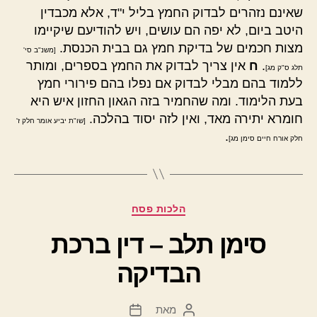
שאינם נזהרים לבדוק החמץ בליל י"ד, אלא מכבדין
היטב ביום, לא יפה הם עושים, ויש להודיעם שיקיימו
מצות חכמים של בדיקת חמץ גם בבית הכנסת.
[משנ"ב סי'
.
ח
אין צריך לבדוק את החמץ בספרים, ומותר
תלג ס"ק מג]
ללמוד בהם מבלי לבדוק אם נפלו בהם פירורי חמץ
בעת הלימוד. ומה שהחמיר בזה הגאון החזון איש היא
חומרא יתירה מאד, ואין לזה יסוד בהלכה.
[שו"ת יביע אומר חלק ז'
.
חלק אורח חיים סימן מג]
קטגוריות
הלכות פסח
סימן תלב – דין ברכת
הבדיקה
מאת
המחבר
תאריך