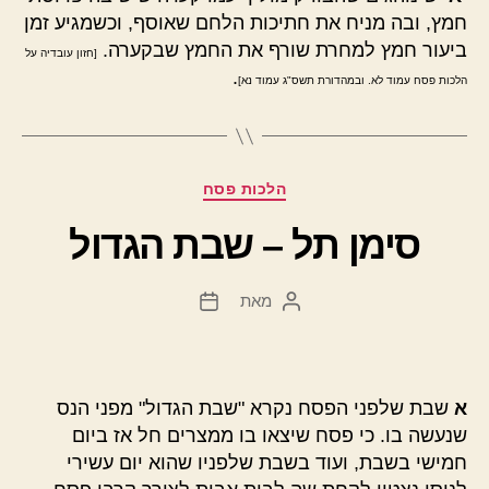
חמץ, ובה מניח את חתיכות הלחם שאוסף, וכשמגיע זמן
ביעור חמץ למחרת שורף את החמץ שבקערה.
[חזון עובדיה על
.
הלכות פסח עמוד לא. ובמהדורת תשס"ג עמוד נא]
קטגוריות
הלכות פסח
סימן תל – שבת הגדול
מאת
המחבר
תאריך
הפוסט
פוסט
א
שבת שלפני הפסח נקרא "שבת הגדול" מפני הנס
שנעשה בו. כי פסח שיצאו בו ממצרים חל אז ביום
חמישי בשבת, ועוד בשבת שלפניו שהוא יום עשירי