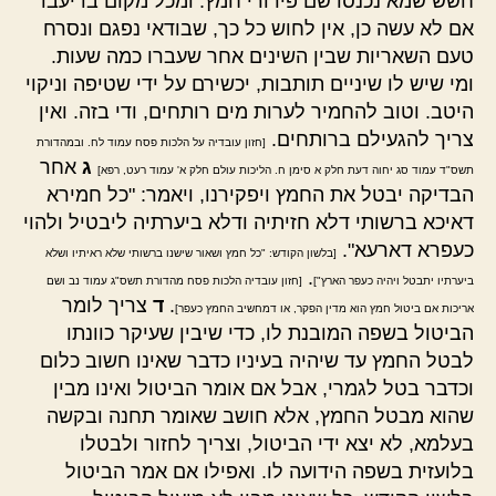
חשש שמא נכנסו שם פירורי חמץ. ומכל מקום בדיעבד
אם לא עשה כן, אין לחוש כל כך, שבודאי נפגם ונסרח
טעם השאריות שבין השינים אחר שעברו כמה שעות.
ומי שיש לו שיניים תותבות, יכשירם על ידי שטיפה וניקוי
היטב. וטוב להחמיר לערות מים רותחים, ודי בזה. ואין
צריך להגעילם ברותחים.
[חזון עובדיה על הלכות פסח עמוד לח. ובמהדורת
ג
אחר
תשס"ד עמוד סג יחוה דעת חלק א סימן ח. הליכות עולם חלק א' עמוד רעט, רפא]
הבדיקה יבטל את החמץ ויפקירנו, ויאמר: "כל חמירא
דאיכא ברשותי דלא חזיתיה ודלא ביערתיה ליבטיל ולהוי
כעפרא דארעא".
[בלשון הקודש: "כל חמץ ושאור שישנו ברשותי שלא ראיתיו ושלא
.
ביערתיו יתבטל ויהיה כעפר הארץ"]
[חזון עובדיה הלכות פסח מהדורת תשס"ג עמוד נב ושם
.
ד
צריך לומר
אריכות אם ביטול חמץ הוא מדין הפקר, או דמחשיב החמץ כעפר]
הביטול בשפה המובנת לו, כדי שיבין שעיקר כוונתו
לבטל החמץ עד שיהיה בעיניו כדבר שאינו חשוב כלום
וכדבר בטל לגמרי, אבל אם אומר הביטול ואינו מבין
שהוא מבטל החמץ, אלא חושב שאומר תחנה ובקשה
בעלמא, לא יצא ידי הביטול, וצריך לחזור ולבטלו
בלועזית בשפה הידועה לו. ואפילו אם אמר הביטול