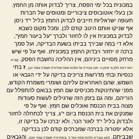
במכונית בכל ימי הפסח, צריך לבדוק אותה מן החמץ.
וכן בעלי אוטובוסים ציבוריים ומטוסים של חברות
תעופה ישראליות חייבים לבדוק החמץ בליל י"ד ניסן
אף שניקו אותם היטב קודם לכן. ומכל מקום כשבא
לבדוק במכונית אין לו לחזור ולברך "על ביעור חמץ",
אלא די במה שבירך בביתו בשעת הבדיקה, ועל סמך
ברכה זו יחזור ויבדוק החמץ במכוניתו. ואף על פי שיש
מרחק מסויים ביניהם, אין ההליכה נחשבת הפסק.
[שו"ת
.
ז
בתי
יחוה דעת חלק א' סימן ה. חזון עובדיה על הלכות פסח מהדורת תשס"ג עמוד נב]
כנסיות ובתי מדרשות צריכים בדיקה על ידי הגבאי או
השמש, שהם האחראים עליהם ושומרי משמרת הקודש,
מפני שהתינוקות מכניסים שם חמץ בבואם להתפלל עם
הוריהם, ומה גם בזמן הזה שרגילים לעשות סעודות
מצוה בבית הכנסת ואוכלים שם חמץ. ואף על פי
שמנקים את בית הכנסת ביום י"ג, צריך לכתחלה לחזור
ולבדוק בליל י"ד לאור הנר, ולא יברכו על בדיקה זו,
אלא יפטרוה בברכה שמברכים קודם לכן בבדיקה
שבביתם.
. והגבאים
[חזון עובדיה הלכות פסח עמו' ל, ובמהדורת תשס"ג עמוד מט]