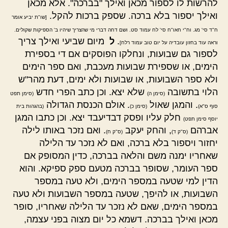
להרשות לו לספור מכאן ואילך "בברכה". אלא מכאן
ואילך יספור בלא ברכה. שספק ברכות להקל.
[שו"ת יביע אומר
ח"ד סי' מג. וח"י חאו"ח סי' לח עמוד סט. ושם דחה דברי מי שהצריך שיהיו ב' הספיקות שקולים.
.
ל
מיום שביעי ואילך צריך
וראה עוד בחזון עובדיה על יום טוב עמוד רלח]
לספור גם שבועות, ונחלקו הפוסקים אם די בספירת
הימים, או שספירת שבועות מעכבת, ואם ספר הימים
ולא ספר השבועות, או שבועות ולא ימים, דעת מהר"ש
הלוי בתשובה
שלא יצא. וכן כתב הפרי חדש
(סימן ה)
(סימן תפט
. והמגן שאול
. אולם הכנסת הגדולה
סוף ס"א)
(סימן כ)
(בהגהות בית
חלק עליו ופסק דבדיעבד יצא. וכן כתבו המגן
יוסף סימן תפט)
אברהם
, והחק יעקב
. ואם נזכר באותו לילה
(ס"ק ד)
(ס"ק ח)
יחזור ויספור בלא ברכה, ואם לא נזכר עד הלילה
שאחריו ימנה משם והלאה בברכה, כדין המסופק אם
ספר העומר, שסופר בברכה מטעם ספק ספיקא. והוא
הדין למי שטעה במספר הימים, ולא טעה במספר
השבועות, או להיפך, שטעה במספר השבועות ולא טעה
במספר הימים, שאם לא נזכר עד הלילה שאחריו, סופר
מכאן ואילך בברכה. דשמא כל יום מצוה בפני עצמה,