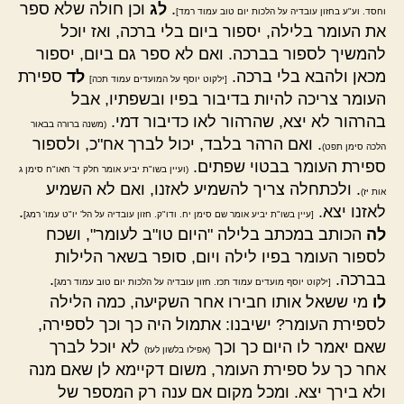
.
לג
וכן חולה שלא ספר
וחסד. וע"ע בחזון עובדיה על הלכות יום טוב עמוד רמד]
את העומר בלילה, יספור ביום בלי ברכה, ואז יוכל
להמשיך לספור בברכה. ואם לא ספר גם ביום, יספור
מכאן ולהבא בלי ברכה.
לד
ספירת
[ילקוט יוסף על המועדים עמוד תכה]
העומר צריכה להיות בדיבור בפיו ובשפתיו, אבל
בהרהור לא יצא, שהרהור לאו כדיבור דמי.
(משנה ברורה בבאור
. ואם הרהר בלבד, יכול לברך אח"כ, ולספור
הלכה סימן תפט)
ספירת העומר בבטוי שפתים.
(ועיין בשו"ת יביע אומר חלק ד' חאו"ח סימן ג
. ולכתחלה צריך להשמיע לאזנו, ואם לא השמיע
אות יז)
לאזנו יצא.
.
[עיין בשו"ת יביע אומר שם סימן יח. ודו"ק. חזון עובדיה על הל' יו"ט עמו' רמג]
לה
הכותב במכתב בלילה "היום טו"ב לעומר", ושכח
לספור העומר בפיו לילה ויום, סופר בשאר הלילות
בברכה.
.
[ילקוט יוסף מועדים עמוד תכז. חזון עובדיה על הלכות יום טוב עמוד רמג]
לו
מי ששאל אותו חבירו אחר השקיעה, כמה הלילה
לספירת העומר? ישיבנו: אתמול היה כך וכך לספירה,
שאם יאמר לו היום כך וכך
לא יוכל לברך
(אפילו בלשון לעז)
אחר כך על ספירת העומר, משום דקיימא לן שאם מנה
ולא בירך יצא. ומכל מקום אם ענה רק המספר של