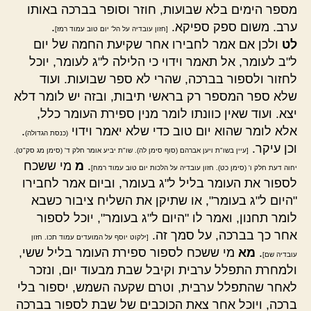
מספר הימים בלא שבועות, חוזר וסופר בברכה באותו
ערב. משום ספק ספיקא.
.
[חזון עובדיה על הל' יום טוב עמוד רמז]
לט
ולכן אם אמר לחבירו אחר שקיעת החמה של יום
ל"ב לעומר, אל תאמר וידוי כי הלילה ל"ג לעומר, יוכל
לחזור ולספור בברכה, שהרי לא ספר שבועות. ועוד
שלא ספר המספר רק בראשי תיבות, ובזה יש לומר דלא
יצא. ועוד שאין כוונתו לומר מנין ספירת העומר כלל,
אלא לומר שהוא יום טוב כדי שלא יאמר וידוי
.
(כנסת הגדולה)
וכן עיקר.
[עיין בשו"ת ויען אברהם (סוף סימן לה). שו"ת יביע אומר חלק ד' (סימן מג סק"ט).
.
מ
מי ששכח
יחוה דעת חלק ו' (סימן כט). חזון עובדיה על הלכות יום טוב עמוד רמח]
לספור את העומר בליל ל"ג בעומר, וביום אמר לחבירו
"היום ל"ג בעומר", או שתיקן את השליח ציבור כשבא
לומר תחנון, ואמר לו "היום ל"ג בעומר", יוכל לספור
אחר כך בברכה, על סמך זה.
[ילקוט יוסף על המועדים עמוד תכו. חזון
.
מא
מי ששכח לספור ספירת העומר בליל ששי,
עובדיה שם]
ולמחרת התפלל ערבית וקיבל שבת מבעוד יום, ונזכר
לאחר שהתפלל ערבית, וטרם שקעה השמש, יספור בלי
ברכה, ויוכל אחר צאת הכוכבים של שבת לספור בברכה