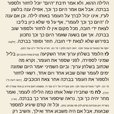
הלילה ההוא, ולא אמר תיבת "היום" יוכל לחזור ולספור
בברכה. אבל אם אמר היום כך וכך, אפילו ענה בלשון
לע"ז, אינו יכול לברך על העומר באותו לילה. וכן אם ענה
לו "היום כך וכך לעומר", אף על פי שלא כיון בליבו
לצאת ידי חובה, מכל מקום אין לו לחזור ולספור שוב
בברכה. אך אם בשעה שאמר היום כך וכך נתכוון
בפירוש שלא לצאת ידי חובה, חוזר וסופר בברכה.
[ילקוט
.
יוסף על המועדים עמוד תכה. יחוה דעת חלק ו' סי' כט. חזו"ע על הל' יו"ט עמ' רמו]
לז
הלומד בשלחן ערוך אחר השקיעה
בליל
[קודם צאת הכוכבים]
שמיני לספירה, לפני שספר את העומר, וקרא מה
שכתוב בשלחן ערוך: וביום השמיני יאמר היום שמונה
ימים לעומר שהם שבוע אחד ויום אחד, רשאי לחזור
ולספור את העומר בברכה אחר צאת הכוכבים.
[יחוה דעת ח"ו
סי' כט. ילקו"י מועדים עמו' תכו. חזון עובדיה על יו"ט עמ' רז. ומשמע דאם אירע כן אחר צאה"כ לא
.
לח
מי שחבירו שאל אותו כמה הלילה לעומר, ואמר
יברך]
מחר יהיה כך וכך, נראה שיספור אחר כך בברכה.
(ועיין
. וכל זה קודם שיגיע למספר
בשו"ת ויען אברהם (סימן לה) מה שכתב בזה)
שבועות, אבל אם היה משבוע אחד ואילך, והשיב רק