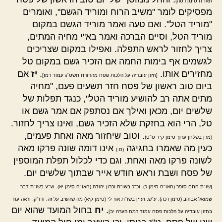
חאו"ח סימן רסה)
מפסיקים לומר "משיב הרוח ומוריד הגשם", ואומרים
"מוריד הטל". ואם טעה ואמר מוריד הגשם במקום
מוריד הטל, וסיים הברכה ואמר בא"י מחיה המתים,
צריך לחזור לראש התפלה. ואפילו במקום שצריכים
לגשמים אף בימות החמה אם הזכיר גשם במקום טל
מחזירים אותו.
.
יז
אם
[חזון עובדיה על הלכות פסח מהדורת תשס"ג עמוד רמז]
ביום טוב ראשון של פסח חזר תשעים פעם, "מחיה
מתים אתה רב להושיע מוריד הטל", כנגד תפלות של
שלשים יום, מכאן ואילך אם נסתפק אם אמר גשם או
טל, הרי הוא בחזקת שלא הזכיר גשם, ואינו צריך לחזור.
. וטוב שיחזור מאה ואחת פעמים,
(מרן בשלחן ערוך סימן קיד ס"ט)
כעין מה שאמרו בחגיגה
אינו דומה שונה פרקו מאה
(ט:)
לשונה פרקו מאה ואחת. וגם כדי לכלול תפלת המוספין
של פסח ושבת וראש חודש אייר שבתוך שלשים יום.
[שו"ת חתם סופר (חאו"ח סימן כ). וכ"כ בשו"ת זכרון יהודה (חאו"ח סימן יא). וע"ע בשו"ת דבר
שמואל אבוהב (סימן רכה). ע"ש. ועיין בשו"ת אור לי (סימן קיא) מה שהשיב על זה. ודו"ק. וראה עוד
.
יח
בחול המועד שהוא יום
בחזון עובדיה על הלכות פסח עמוד רמח הערה יב]