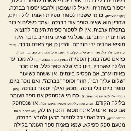
בשחרית בלי ברכה, שאם יש מי ששכח לספור בלילה,
יספור בשחרית, ויועיל לו שמכאן ולהבא יספור בברכה.
.
כו
מי ששכח לספור ספירת העומר לילה ויום,
[ילקו"י מועדים]
שהדין הוא שאינו סופר עוד בברכה, ועמד כשליח ציבור
בתפלת ערבית, אין לו לספור ספירת העומר להוציא
אחרים ידי חובתם, שכל מי שאינו מחוייב בדבר אינו
מוציא אחרים ידי חובתם. והדין כן אף באדם נכבד.
[שו"ת
.
יביע אומר ח"ח חלק אורח חיים סי' מו סק"ב. חזון עובדיה על הלכות יום טוב עמוד רמח]
כז
אם טעה במנין הספירה
, ולא נזכר עד
(במנין הימים והשבועות)
הלילה שאחריו, דינו כמי שלא ספר כלל. ואם נזכר
באותו ערב, אם הפסיק בינתים, או ששהה כשיעור
"שלום עליך רבי", חוזר וסופר "בברכה". ואם נזכר ביום,
סופר ביום בלי ברכה. ומכאן ואילך יספור בברכה.
[חזון
.
כח
מי שנסתפק אם ספר העומר
עובדיה על הלכות יום טוב עמוד רנ]
בלילה הקודם,
, או שנסתפק
(וביום הקודם לא נזכר מספירת העומר כלל)
אם ספר אתמול את המספר הנכון או לא,
(ולא ספר ביום את
, בכל זאת יוכל לספור מכאן ולהבא בברכה,
המספר הנכון)
מטעם ספק ספיקא, שמא באמת ספר העומר בלילה