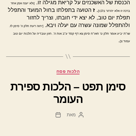
הכנסת של האשכנזים על קריאת מגילה זו.
[ולא יענה אמן אחר
.
ז
הטועה בתפלתו בחול המועד והתפלל
ברכה זו אלא יהרהר בלבו]
תפלת יום טוב, לא יצא ידי חובתו, וצריך לחזור
ולהתפלל שמונה עשרה עם יעלה ויבא.
[יחוה דעת חלק ה' סימן לז.
שו"ת יביע אומר חלק ט' חאו"ח סימן צא דף קסד ע"ב אות ה'. חזון עובדיה על הלכות יום טוב
.
עמוד צ]
קטגוריות
הלכות פסח
סימן תפט – הלכות ספירת
העומר
מאת
המחבר
תאריך
הפוסט
פוסט