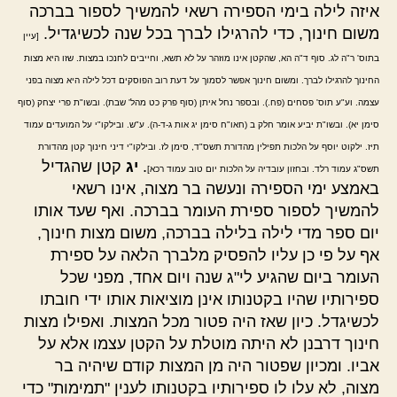
איזה לילה בימי הספירה רשאי להמשיך לספור בברכה
משום חינוך, כדי להרגילו לברך בכל שנה לכשיגדיל.
[עיין
בתוס' ר"ה לג. סוף ד"ה הא, שהקטן אינו מוזהר על לא תשא, וחייבים לחנכו במצות. שזו היא מצות
החינוך להרגילו לברך. ומשום חינוך אפשר לסמוך על דעת רוב הפוסקים דכל לילה היא מצוה בפני
עצמה. וע"ע תוס' פסחים (פח.). ובספר נחל איתן (סוף פרק כט מהל' שבת). ובשו"ת פרי יצחק (סוף
סימן יא). ובשו"ת יביע אומר חלק ב (חאו"ח סימן יג אות ג-ד-ה). ע"ש. ובילקו"י על המועדים עמוד
תיז. ילקוט יוסף על הלכות תפילין מהדורת תשס"ד, סימן לז. ובילקו"י דיני חינוך קטן מהדורת
.
יג
קטן שהגדיל
תשס"ג עמוד רלד. ובחזון עובדיה על הלכות יום טוב עמוד רכא]
באמצע ימי הספירה ונעשה בר מצוה, אינו רשאי
להמשיך לספור ספירת העומר בברכה. ואף שעד אותו
יום ספר מדי לילה בלילה בברכה, משום מצות חינוך,
אף על פי כן עליו להפסיק מלברך הלאה על ספירת
העומר ביום שהגיע לי"ג שנה ויום אחד, מפני שכל
ספירותיו שהיו בקטנותו אינן מוציאות אותו ידי חובתו
לכשיגדל. כיון שאז היה פטור מכל המצות. ואפילו מצות
חינוך דרבנן לא היתה מוטלת על הקטן עצמו אלא על
אביו. ומכיון שפטור היה מן המצות קודם שיהיה בר
מצוה, לא עלו לו ספירותיו בקטנותו לענין "תמימות" כדי