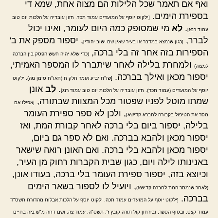
ואף אם תאמר שכל הלילות הם מצוה אחת, שמא די
בספירת הימים.
[ילקוט יוסף על המועדים עמוד תכד. חזון עובדיה על הלכות יום טוב
.
לא
מי שמסופק כמה היום לעומר, ואינו יכול
עמוד רנא]
לברר,
, יספור מספק את ב'
[כגון שנמצא במדבר או בעיר שאין שם ישוב יהודי]
הספירות בזה אחר זה בלי ברכה,
(כדי שלא יהיה חשש הפסק בין הברכה
ולמחרת בלילה לאחר שיתברר לו המספר האמיתי,
למצוה)
יספור מכאן ואילך בברכה.
[שו"ת יביע אומר חלק ח (חאו"ח סימן מה). ילקוט
.
לב
אונן
יוסף על המועדים (עמוד תכד). חזון עובדיה על הלכות יום טוב עמוד רנג]
שמתו מוטל לפניו שפטור מכל המצוות שבתורה,
[אפילו אם
, ולכן לא ספר ספירת העומר
מסר את הטיפול בקבורה לחברא קדישא]
בלילה, יספור ביום בלי ברכה לאחר קבורת המת, ואז
יספור מכאן ולהבא בברכה. ואם לא ספר גם ביום,
יספור מכאן ולהבא בלי ברכה. ואם האונן רואה שישאר
באנינותו לילה ויום, כגון שבית הקברות רחוק מן העיר,
וכיוצא בזה, יספור ספירת העומר בלי ברכה, בעודו אונן,
, ויועיל לו לספור בשאר הימים
(לאחר שנמסר המת לחברה קדישא)
בברכה.
[ילקוט יוסף על המועדים עמוד תכה. ילקוט יוסף על הלכות אבלות מהדורת תשס"ד
עמוד קצט, ובסוף הספר, ובירחון קול תורה קובץ ז', תשס"ה, עמוד צה. ושם דחה מ"ש בזה בחיים