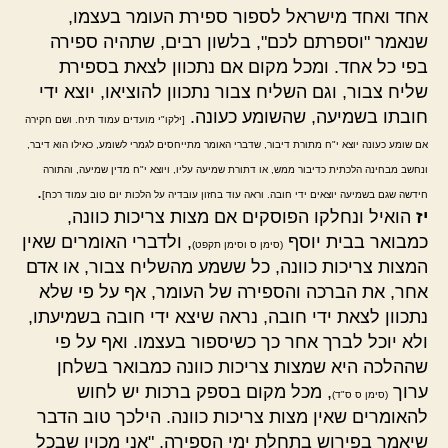
אחד ואחד מישראל לספור ספירת העומר בעצמו,
שנאמר "וספרתם לכם", בלשון רבים, שתהיה ספירה
בפי כל אחד. ומכל מקום אם נתכוון לצאת בספירת
שליח צבור, וגם השליח צבור נתכוון להוציאו, יוצא ידי
חובתו בשמיעה, שהשומע כעונה.
[ילקו"י מועדים עמוד תיח. ושם חקירה
אם שומע כעונה יוצא י"ח מתורת דיבור, שדברי האומר מתייחסים לגמרי לשומע, כאילו הוא דיבר,
ונחשב מבחינה הלכתית כדיבור ממש, או דתורת שמיעה עליו, ויוצא י"ח מדין שמיעה, והתורה
.
חידשה שגם בשמיעה יוצאים ידי חובה. וראה עוד בחזון עובדיה על הלכות יום טוב עמוד רכח]
יז
הואיל ונחלקו הפוסקים אם מצות צריכות כוונה,
כמבואר בבית יוסף
, ולדברי האומרים שאין
(סימן ס וסימן תקפט)
המצות צריכות כוונה, כל ששמע מהשליח צבור, או אדם
אחר, את הברכה והספירה של העומר, אף על פי שלא
נתכוון לצאת ידי חובה, נראה שיצא ידי חובה בשמיעתו,
ולא יוכל לברך אחר כך כשיספור בעצמו. ואף על פי
שההלכה היא שמצות צריכות כוונה כמבואר בשלחן
ערוך
, מכל מקום בספק ברכות יש לחוש
(סימן ס ס"ד)
להאומרים שאין מצות צריכות כוונה. הילכך טוב הדבר
שיאמר בפירוש בתחלת ימי הספירה, "אני מכוין שבכל