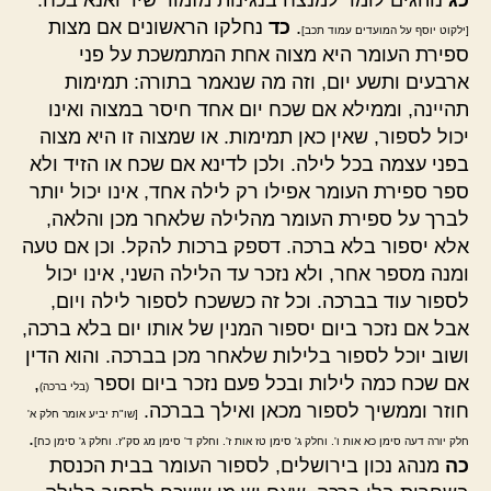
כג
נוהגים לומר למנצח בנגינות מזמור שיר ואנא בכח.
.
כד
נחלקו הראשונים אם מצות
[ילקוט יוסף על המועדים עמוד תכב]
ספירת העומר היא מצוה אחת המתמשכת על פני
ארבעים ותשע יום, וזה מה שנאמר בתורה: תמימות
תהיינה, וממילא אם שכח יום אחד חיסר במצוה ואינו
יכול לספור, שאין כאן תמימות. או שמצוה זו היא מצוה
בפני עצמה בכל לילה. ולכן לדינא אם שכח או הזיד ולא
ספר ספירת העומר אפילו רק לילה אחד, אינו יכול יותר
לברך על ספירת העומר מהלילה שלאחר מכן והלאה,
אלא יספור בלא ברכה. דספק ברכות להקל. וכן אם טעה
ומנה מספר אחר, ולא נזכר עד הלילה השני, אינו יכול
לספור עוד בברכה. וכל זה כששכח לספור לילה ויום,
אבל אם נזכר ביום יספור המנין של אותו יום בלא ברכה,
ושוב יוכל לספור בלילות שלאחר מכן בברכה. והוא הדין
אם שכח כמה לילות ובכל פעם נזכר ביום וספר
,
(בלי ברכה)
חוזר וממשיך לספור מכאן ואילך בברכה.
[שו"ת יביע אומר חלק א'
.
חלק יורה דעה סימן כא אות ו'. וחלק ג' סימן טז אות ז'. וחלק ד' סימן מג סק"ז. וחלק ג' סימן כח]
כה
מנהג נכון בירושלים, לספור העומר בבית הכנסת