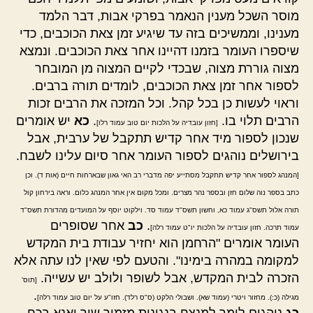
מוסר השכל מענין הנאמר בפרקי אבות, דבר הלמד
מענינו, וממשיכים בזה עד שיגיע זמן צאת הכוכבים, כדי
שיספרו העומר בזמנו דהיינו אחר צאת הכוכבים. ונמצא
מצוה גוררת מצוה, שבכדי לקיים המצוה מן המובחר
לספור אחר זמן צאת הכוכבים, לומדים תורה ברבים.
וראוי לעשות כן בכל קהל. וכל המזכה את הרבים זכות
הרבים תלוי בו.
.
כא
יש אומרים
[חזון עובדיה על הלכות יום טוב עמוד רלו]
שנכון לספור מיד אחר קדיש תתקבל של ערבית, אבל
בירושלים נוהגים לספור העומר אחר סיום עלינו לשבח.
[המנהג לספור אחר קדיש תתקבל מסתייע יפה מדברי רב האי גאון שבארחות חיים (אות ד). וכן
כתב בספר נוה שלום חזן ובספר נהר מצרים. ומכל מקום אין אחר המנהג כלום. וראה בירחון קול
תורה אלול תשס"ג עמוד כא, וחשון תשס"ד עמוד סד. וילקוט יוסף על המועדים מהדורת תשס"ד
.
כב
אחר שסופרים
עמוד תרכה. חזון עובדיה על הלכות יו"ט עמוד רלה]
העומר אומרים "הרחמן הוא יחזיר עבודת בית המקדש
למקומה במהרה בימינו". והטעם לפי שאין לנו עתה אלא
הזכרה לבית המקדש, אבל לשופר ולולב יש עשייה.
[תוס'
.
מגילה (כ:). מחזור ויטרי (עמוד שא). ושבולי הלקט (ס"ס רלד). חזו"ע על יום טוב עמוד רלה]