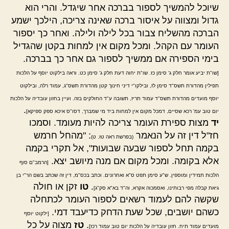
שיוכל להמשיך לספור בברכה אחר שיגדל. והרי הוא
גדול ומצווה על איסור ברכה שאינה צריכה, הילכך ישמע
הברכה מהשליח צבור בכל לילה ולילה. ואחר כך יספור
העומר עם הקהל. ומכל מקום אין למחות בקטן שהגדיל
בימי הספירה אם ממשיך לספור גם אחר כך בברכה.
[שו"ת יביע אומר חלק ג' סימן כז. שו"ת יחוה דעת חלק ג' סימן כט. וראה בילקוט יוסף על הלכות
תפילין מהדורת תשס"ד סימן לז, ובילקו"י דיני חינוך קטן מהדורת תשס"ג, עמוד רלה, ובילקוט
יוסף מועדים מהדורת תשס"ד עמוד תריז, תשובה ע"ד החולקים בזה. ועיין בחזון עובדיה על הלכות
.
יום טוב עמ' רכא שסיים, דמכל מקום אין למחות ביד מי שמברך, דסו"ס איכא ספק ספיקא]
יד
מצות ספירת העומר צריכה להיות מעומד. וסמכו
חז"ל דין זה על הנאמר
: "מהחל חרמש
(בפרשת ראה טז. ט)
בקמה תחל לספור שבעה שבועות", אל תקרי בקמה
אלא בקומה. ומכל מקום אם מנה מיושב יצא.
[הרמב"ם סוף
הלכות תמידין ומוספין. ש"ע סימן תפט ס"א ואחרונים. וכתב בכס"מ, דין זה שכתב בשם הר"י בן
.
טו
זקן או חולה
גיאת קבלה מפי רבותינו, ואסמכוה אקרא, וה"ד בא"א סק"ג]
שקשה להם לעמוד רשאים לספור העומר לכתחלה
כשהם יושבים, שכל שעת הדחק כדיעבד דמי.
[ילקוט יוסף
.
טז
מצוה על כל
מועדים עמוד תיח. חזון עובדיה על הלכות יום טוב עמוד רכז]