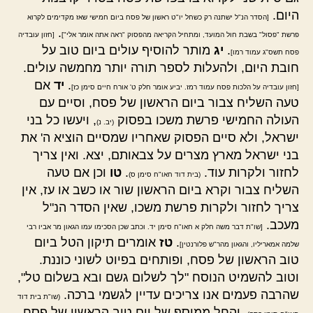
היום.
[הסדר הנ"ל ישתנה רק כשחל יו"ט ראשון של פסח ביום חמישי שאז מקדימים לקרוא
.
פרשת "פסול" בשבת חול המועד, ומתחיל הקריאה מהפסוק "ראה אתה אומר אלי"]
[חזון עובדיה
.
יג
מותר להוסיף עולים ביום טוב על
פסח תשס"ג עמוד רמו]
חובת היום, ולהעלות לספר תורה יותר מחמשה עולים.
.
יד
אם
[חזון עובדיה על הלכות פסח עמוד רמז. יביע אומר חלק ט' אורח חיים סימן כז]
טעה השליח צבור ביום הראשון של פסח, וסיים עם
העולה החמישי פרשת משכו בפסוק
, ויעשו כל בני
(יב. נ)
ישראל, ולא סיים הפסוק שאחריו שמסיים הוציא ה' את
בני ישראל מארץ מצרים על צבאותם, יצא. ואין צריך
לחזור ולקרות עוד.
.
טו
וכן אם טעה
(בית דוד חאו"ח סימן ס)
השליח צבור וקרא ביום הראשון שור או כשב או עז, אין
צריך לחזור ולקרות פרשת משכו, שאין הסדר הנ"ל
מעכב.
[שו"ת דבר משה חלק א חאו"ח סימן יד. וכתב שכן הסכימו עמו הגאון מר אביו רבי
.
טז
אומרים תיקון הטל ביום
שלמה אמאריליו, והגאון מהר"ש פלורנטין]
טוב הראשון של פסח, ופותחים בפיוט לשוני כוננת.
וטוב להשמיט הנוסח "לך לשלום גשם ובא בשלום טל",
שהרבה פעמים אנו צריכים עדיין לגשמי ברכה.
(שו"ת בית דוד
. והחל ממוסף של יום טוב הראשון של פסח