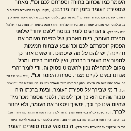
העומר כמו שכתוב בתורה וספרתם לכם וכו'", מאחר
שספירת העומר בזמן הזה מדרבנן.
[ילקוט יוסף על המועדים עמוד תיב.
וראה בדעת מרן אם ספירת העומר מה"ת או מדרבנן, בילקוט יוסף במבוא לספר איסור והיתר כרך
ב', ובילקוט יוסף מועדים עמוד תרטו. ובירחון קול תורה תמוז תשס"ג עמוד יד. חזון עובדיה על הל'
.
ג
הנוהגים לומר בנוסח "לשם יחוד" שלפני
יו"ט עמו' ריד]
ספירת העומר, ביום האחרון של ספירת העומר את
הפסוק "וספרתם לכם וכו' שבע שבתות תמימות
תהיינה", יש להם על מה שיסמוכו. ורשאים אחר כך
לספור את העומר בברכה, ואין למחות בידם. ומכל
מקום לכתחילה נכון להשמיט פסוק זה, ודי לומר "הרי
אנחנו באים לקיים מצות ספירת העומר וכו'".
[יביע אומר ח"ג סי'
כח. שו"ת יחוה דעת ח"ו סי' כט. ירחון קול תורה תשרי תשס"ד עמו' עג. חזון עובדיה הל' יו"ט עמו'
.
ד
מי שבירך על ספירת העומר, ובעת ברכתו היה
רטו]
סבור שהיום הוא כך וכך לעומר, ולפני שספר נזכר מיד
שהיום אינו כך וכך, ימשיך ויספור את העומר, ולא יחזור
לברך.
[טור בשם ראבי"ה בסי' תפט הצריך לחזור ולברך, כיון דספירת העומר מן התורה. אבל
בב"י כתב דכיון דספירת העומר מדרבנן יצא ידי חובה. וראה בילקוט יוסף במבוא לאיסור והיתר
.
ה
במוצאי שבת סופרים העומר
כרך ב', ובילקו"י על המועדים עמוד תיד]