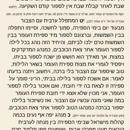
שבת לאחר קבלת שבת אין לספור קודם השקיעה.
[ילקוט
יוסף על המועדים עמוד תכא. שו"ת יביע אומר ח"ו סימן לא. שו"ת יחוה דעת חלק א' סימן כג. חזון
.
יט
המתפלל ערבית עם הצבור
עובדיה על הל' יו"ט עמוד רלב]
מבעוד יום בימי הספירה, סמוך לחשכה, וסיימו התפלה
בבין השמשות, וברצונם לספור מיד ספירת העומר בבין
השמשות טרם ילכו לביתם, והיחיד הזה נוהג בכל לילה
לספור העומר אחר צאת הכוכבים, כמנהג המדקדקים
במצות, אך מאידך הוא חושש פן ישכח לספור בביתו,
ויפסיד לגמרי את מצות ספירת העומר בשאר הלילות,
טוב שיספור עם הצבור בלי ברכה, ויחשוב ויתנה בדעתו
לאמר: אם אשכח לספור בלילה בביתי, הריני סומך על
ספירה זו לצאת בה ידי חובתי, ואם אזכור בלילה לספור
העומר, אני מכוין שלא אצא ידי חובת ספירת העומר
במה שאני מונה עכשיו עם הצבור. ואז כשיזכור בלילה
יספור בברכה כמנהגו הטוב לספור אחר צאת הכוכבים.
.
כ
מנהג יפה אף נעים בכמה
[חזון עובדיה על הלכות יום טוב עמוד רלג]
קהלות מישראל שבימי הספירה בין מנחה לערבית
קוראים מעט מפרקי אבות, ושומעים מפי תלמיד חכם