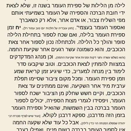
לילה מן הלילות של ספירת העומר בשנה זו, שלא לצאת
ידי חובת הברכה והספירה של העומר בשמיעתי אותם
מפי השליח צבור, או אדם אחר, אלא רק כשאברך
ואספור העומר בעצמי".
.
יח
זמן
[חזון עובדיה על הלכות יום טוב עמוד רל]
ספירת העומר בלילה, ואם שכח לספור בתחילת הלילה
סופר והולך כל הלילה. ולכתחלה נכון לספור אחר צאת
הכוכבים, והוא כשמונה עשר רגעים אחר שקיעת החמה.
. וכן מנהג המדקדקים
(והוא כשלש עשרה וחצי דקות זמניות אחר שקיעת החמה)
במצוות להמתין לצאת הכוכבים. וטוב שיקבעו סדר
לימוד בין מנחה למעריב, כדי שיגיע זמן קריאת שמע
וזמן ספירת העומר. ומכל מקום ציבור שסיימו תפלת
ערבית מיד אחר השקיעה, ואינם ממתינים עד צאת
הכוכבים, וקיים חשש שחלק מן הציבור ישכח לספור
העומר, ויפסידו לגמרי מצות הספירה, יכולים לספור
העומר בברכה בבין השמשות, שהואיל וספירת העומר
בזמן הזה מדרבנן, ספקא דרבנן לקולא.
[ועוד שיש לצרף סברת רבי
. אבל כל עוד שלא שקעה החמה
יהודה שמפלג המנחה הוי כדין לילה]
אין לספור העומר בברכה בשום פנים. ואפילו בערב