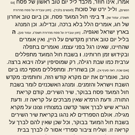
אמרו, אינו חוזר, מלבד ליל יום טוב ראשון של פסח
[גם
, וליל יו"ט של סוכות
.
הנשים]
[לאנשים בלבד]
[חזון עובדיה על פסח מהדורת
.
ד
בימי חול המועד פסח, וכן ביום טוב אחרון
תשס"ג, עמוד שז]
של חג, אומרים הלל בלא ברכה, ובדילוג. וכן המנהג
בארץ ישראל ואגפיה.
.
ה
[חזון עובדיה על פסח מהדורת תשס"ג, עמוד פט]
בליל יום טוב אחרון מקדשים על היין, ואין אומרים
שהחיינו, שאינו רגל בפני עצמו. ואומרים בתפלה
ובקידוש זמן חרותינו.
ו
בשבת חול המועד מתפללים
ערבית כמו שבת רגילה, רק שמוסיפין יעלה ויבוא ברצה.
. וכן בשחרית. ומתפללים מוסף כמו ביום
[ואם שכח, ראה סעיף א']
טוב, ואומרים את יום מקרא קודש הזה, וחותמים: מקדש
השבת וישראל והזמנים. ומנהג האשכנזים לומר בשבת
חול המועד פסח בבוקר, שיר השירים, קודם קריאת
התורה. ודעת הרמ"א שאין מברכים על קריאה זו. ודעת
הגר"א שיש לברך אשר קדשנו במצותיו וצונו על מקרא
מגילה. אולם הספרדים לא נהגו בקריאת שיר השירים
בשבת חול המועד בבוקר, וכל שכן שאין להם לברך על
קריאה זו. ושליח ציבור ספרדי אסור לו לברך בבית