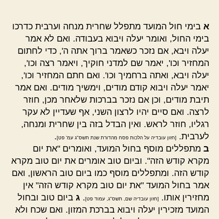
א
בימי חול המועד מתפלל שחרית מנחה וערבית כדרכו
בימי החול, ואומר יעלה ויבוא בעבודה. ואם לא אמר
יעלה ויבא, אם נזכר כשאמר ברוך אתה ה', כדי לחתום
המחזיר וכו', יאמר שם למדני חוקיך, ויאמר רצה וכו',
יעלה ויבא, ואתה ברחמיך וכו'. ואם חתם המחזיר וכו',
יאמר יעלה ויבוא קודם מודים, וימשיך מודים. ואם אמר
תיבת מודים, וכן אם נזכר בברכות שלאחר מכן, חוזר
לרצה. ואם סיים יהיו לרצון השני, אף שעדיין לא עקר
רגליו, חוזר לראש. ואין הבדל בזה בין שחרית ומנחה,
לערבית.
.
[חזון עובדיה על הלכות פסח מהדורת שנת תשס"ג עמ' פט]
ב
מתפללים מוסף בחול המועד, ואומרים "את יום
מקרא קודש הזה". וביום טוב אומרים את יום טוב מקרא
קודש הזה. ומתפללים מוסף כמו ביום טוב הראשון, ואם
אמר בחול המועד "את יום טוב מקרא קודש הזה" אין
מחזירין אותו.
.
ג
ביום טוב ובחול
[חזון עובדיה שם, תשס"ג, עמוד פט]
המועד מזכירין יעלה ויבוא בברכת המזון. ואם שכח ולא