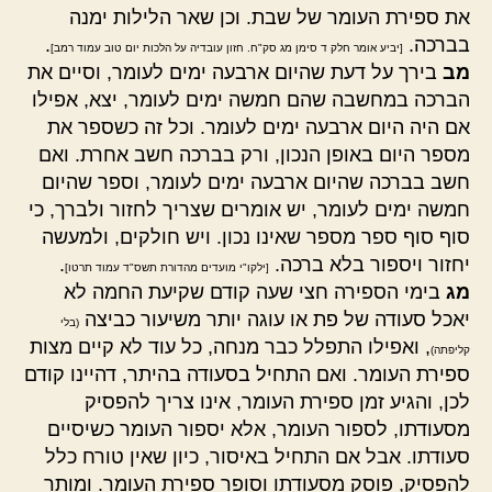
את ספירת העומר של שבת. וכן שאר הלילות ימנה
בברכה.
.
[יביע אומר חלק ד סימן מג סק"ח. חזון עובדיה על הלכות יום טוב עמוד רמב]
מב
בירך על דעת שהיום ארבעה ימים לעומר, וסיים את
הברכה במחשבה שהם חמשה ימים לעומר, יצא, אפילו
אם היה היום ארבעה ימים לעומר. וכל זה כשספר את
מספר היום באופן הנכון, ורק בברכה חשב אחרת. ואם
חשב בברכה שהיום ארבעה ימים לעומר, וספר שהיום
חמשה ימים לעומר, יש אומרים שצריך לחזור ולברך, כי
סוף סוף ספר מספר שאינו נכון. ויש חולקים, ולמעשה
יחזור ויספור בלא ברכה.
.
[ילקו"י מועדים מהדורת תשס"ד עמוד תרטו]
מג
בימי הספירה חצי שעה קודם שקיעת החמה לא
יאכל סעודה של פת או עוגה יותר משיעור כביצה
(בלי
, ואפילו התפלל כבר מנחה, כל עוד לא קיים מצות
קליפתה)
ספירת העומר. ואם התחיל בסעודה בהיתר, דהיינו קודם
לכן, והגיע זמן ספירת העומר, אינו צריך להפסיק
מסעודתו, לספור העומר, אלא יספור העומר כשיסיים
סעודתו. אבל אם התחיל באיסור, כיון שאין טורח כלל
להפסיק, פוסק מסעודתו וסופר ספירת העומר. ומותר