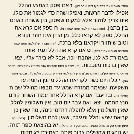
.
ז
אם פסק באמצע ההלל
מהדו' תשס"ג עמ' רמד סוף ד"ה ואחר זמן]
אפילו לדבר הרשות, ואפילו שהה כדי לגמור את כולו,
אינו צריך לחזור אלא למקום שפסק, בין ששהה באונס
בין ברצון.
.
ח
ספק אם קרא את
[חזון עובדיה הלכות פסח עמוד רמ]
ההלל, ספק לא קראו כלל, מן הדין אינו חוזר וקורא,
וטוב שיחזור ויקראנו בלא ברכה.
[חזון עובדיה על הלכות פסח עמוד
.
ט
אם קרא את הלל וגמר אותו
מהדורת תשס"ג עמוד רמד]
באמירת לא לנו, אהבתי וכו', אבל לא בירך עליו, יצא,
שאין ברכות מעכבות.
[חזון עובדיה פסח מהדורת שנת תשס"ג עמוד רמה. מאמר
מרדכי סי' תפח סק"ב. וראה ברמב"ם פרק ז' מהלכות תמידין ומוספים הלכה כ"ה, ובכסף משנה
.
י
כל היום כשר לקריאת ההלל מהנץ החמה עד
שם]
השקיעה, שנאמר ממזרח שמש עד מבואו מהולל שם ה'
. ובדיעבד אם קרא ההלל אחר עמוד השחר קודם
(מגילה כ:)
הנץ החמה, יצא. ואם עבר יום טוב, אין תשלומין להלל,
שאין תשלומין אלא לתפלה דרחמי נינהו, מה שאין כן
קריאת שמע והלל ומגילה, שאין להם תשלומין.
[ברכי יוסף
יא
בהוצאת ספר תורה,
סימן תרפז סק"א, שואל ומשיב תנינא חלק ד' ס"ס קלה]
יש נוהגים שהשליח צבור פותח באמירת י"ג מדות,