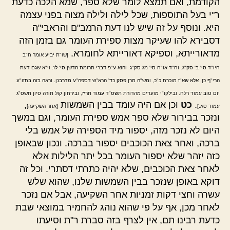
הקודמת, ואם תמצא לומר שלא ספר, שמא הלכה כדעת
ר"י בעל התוספות, שכל לילה ולילה מצוה בפני עצמה
היא. ונוסף על זה שיש לנו דעת הרמב"ם והראבי"ה
דסבירא להו שעיקר מצות ספירת העומר גם בזמן הזה
מדאורייתא, וספיקא דאורייתא לחומרא.
[שו"ת יביע אומר ח"ב
חיו"ד סי' ב' סק"ג. וח"ד או"ח סי' מג סק"ג. והוא ע"פ דברי תרומת הדשן סי' לז. וי"א שגם דעת
הרי"ף כן, אלא שא"ז מוכרח כ"כ, ומש"ה מרן פסק כד' הרא"ש דספה"ע מדרבנן. וראה בזה בחזו"ע
יום טוב עמוד רלח. ובילקו"י מועדים מהדורת תשס"ד עמוד תריז, ובירחון קול תורה סיון תשס"ג
.
כט
וכן אם היה עומד בבין השמשות
,
עמוד סא.]
[אחר השקיעה]
ונזכר בבירור שלא ספר אמש ספירת העומר, וגם במשך
היום לא נזכר מזה, יספור מיד הספירה של אמש בלי
ברכה, ואחר צאת הכוכבים יספור בברכה. ונכון שבאופן
כזה יזהר שלא יספור העומר בכל יתר הלילות אלא
לאחר צאת הכוכבים, שלא יהיה כתרתי דסתרי. וכל זה
דוקא באופן שנזכר בבין השמשות שלנו, שהוא שלש
עשרה וחצי דקות זמניות אחר השקיעה, אבל אם נזכר
לאחר מכן, אף על פי שהוא נוהג להחמיר במוצאי שבת
כדעת רבינו תם, אין לצרף בזה סברת ר"ת וסיעתו