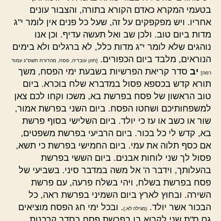
בטעמי המקרא כאדם הקורא בתורה, והצבור עונים
אחריו. ויש מפקפקים על זה, שעל כל פנים אין לומר י"ג
מדות ביום טוב. ולכן שב ואל תעשה עדיף. וכן אנו
נוהגים שלא לומר י"ג מדות כלל, לא ברגלים ולא בימים
הנוראים, מלבד ביום הכפורים.
[חזון עובדיה, פסח, מהדורת תשס"ג עמוד
יב
סדר קריאת הפרשיות בשבעת ימי הפסח, משך
רמה]
תורא קדש בכספא פסול במדברא שלח בוכרא. ביום
טוב הראשון של פסח בפרשת בא, משכו וקחו לכם צאן
למשפחותיכם ושחטו הפסח. ביום השני בפרשת אמור,
שור או כשב או עז כי יולד. ביום השלישי בסוף פרשת
בא, קדש לי כל בכור. ביום הרביעי בפרשת משפטים,
אם כסף תלוה את עמי. ביום החמישי בפרשת כי תשא,
פסול לך שני לוחות אבנים. ביום הששי בפרשת
בהעלותך, וידבר ה' אל משה במדבר סיני. בשביעי של
פסח בפרשת בשלח, ויהי בשלח פרעה, עם פרשת
השירה. ובחוץ לארץ ביום השמיני בפרשת ראה, כל
הבכור אשר יולד.
. ובכל ימי חג הפסח מוציאים
(מגילה לא.)
גם ס"ת שני לקרוא בו בפרשת פסח בסדר קרבנות