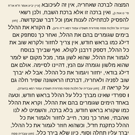
המצוה לברכה שאחריה, אין זה לעיכובא
[עיין יביע אומר ח"א או"ח
, ואין ברכה זו אלא ברכת השבח, ולכן רשאי
סי' ט אות ו]
להפסיק לכתחילה לענות אמן וכל דבר שבקדושה.
[חזון
.
ה
הקורא את ההלל
עובדיה על הלכות פסח מהדורת תשס"ג עמוד רמא ד"ה ודע]
בימים שגומרים בהם את ההלל, ואחר כך נסתפק אם
דילג כמו בראש חודש, אין צריך לחזור ולקרוא שוב את
כל ההלל, דספק דרבנן לקולא. ואף שבירך בנוסח
לגמור את ההלל, שהוא לשון גמר, מכל מקום יש לומר
שהוא מלשון וגומרה עם הנץ, דהיינו לסיימה. אולם אם
דילג בודאי, יחזור ויגמור את כל ההלל. אבל לא יברך
שוב לפניה ולאחריה, דברכתו הראשונה שפיר חלה גם
על קריאה זו.
.
[חזון עובדיה על הלכות פסח מהדורת תשס"ג עמוד רמא בהערה]
ו
ספרדי שאינו מברך כלל על ההלל בראש חודש, וטעה
באחד הימים שגומרים בהם את ההלל, וקרא את ההלל
כמו שקורא בראש חודש, בלא ברכה, והשמיט לא לנו
ואהבתי, ואחר כך נזכר, חייב לחזור ולגמור את כל
ההלל כתקנת חז"ל, וכשהוא חוזר לגמור את כל ההלל,
יברך עליו תחלה וסוף, כיון שלא בירך כלל.
[חזון עובדיה פסח