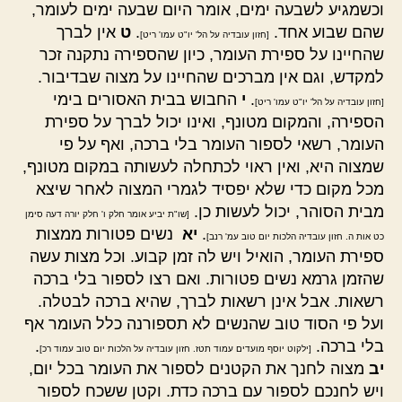
וכשמגיע לשבעה ימים, אומר היום שבעה ימים לעומר,
שהם שבוע אחד.
.
ט
אין לברך
[חזון עובדיה על הל' יו"ט עמו' ריט]
שהחיינו על ספירת העומר, כיון שהספירה נתקנה זכר
למקדש, וגם אין מברכים שהחיינו על מצוה שבדיבור.
.
י
החבוש בבית האסורים בימי
[חזון עובדיה על הל' יו"ט עמו' ריט]
הספירה, והמקום מטונף, ואינו יכול לברך על ספירת
העומר, רשאי לספור העומר בלי ברכה, ואף על פי
שמצוה היא, ואין ראוי לכתחלה לעשותה במקום מטונף,
מכל מקום כדי שלא יפסיד לגמרי המצוה לאחר שיצא
מבית הסוהר, יכול לעשות כן.
[שו"ת יביע אומר חלק ו' חלק יורה דעה סימן
.
יא
נשים פטורות ממצות
כט אות ה. חזון עובדיה הלכות יום טוב עמ' רנב]
ספירת העומר, הואיל ויש לה זמן קבוע. וכל מצות עשה
שהזמן גרמא נשים פטורות. ואם רצו לספור בלי ברכה
רשאות. אבל אינן רשאות לברך, שהיא ברכה לבטלה.
ועל פי הסוד טוב שהנשים לא תספורנה כלל העומר אף
בלי ברכה.
.
[ילקוט יוסף מועדים עמוד תטז. חזון עובדיה על הלכות יום טוב עמוד רכ]
יב
מצוה לחנך את הקטנים לספור את העומר בכל יום,
ויש לחנכם לספור עם ברכה כדת. וקטן ששכח לספור