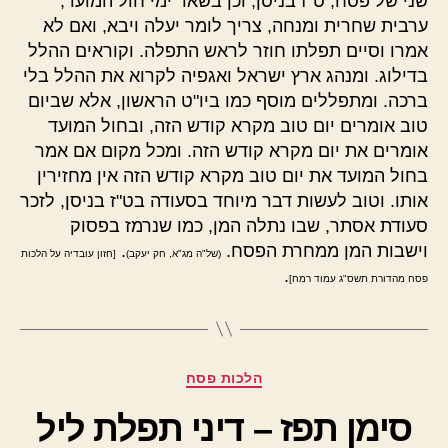
שני של פסח, ט"ז בניסן, וכן בשאר ימי חול המועד,
ערבית שחרית ומנחה, צריך לומר יעלה ויבא, ואם לא
אמרו וסיים תפלתו חוזר לראש התפלה. וקוראים ההלל
בדילוג. ומנהג ארץ ישראל ואגפיה לקרוא את ההלל בלי
ברכה. ומתפללים מוסף כמו ביו"ט הראשון, אלא שביום
טוב אומרים יום טוב מקרא קודש הזה, ובחול המועד
אומרים את יום מקרא קודש הזה. ומכל מקום אם אמר
בחול המועד את יום טוב מקרא קודש הזה אין מחזירין
אותו. וטוב לעשות דבר מיוחד בסעודה בט"ז בניסן, לזכר
סעודת אסתר, שבו נתלה המן, כמו שנרמז בפסוק
וישבות המן ממחרת הפסח.
.
(של"ה מג"א, חק יעקב)
[חזון עובדיה על הלכות
.
פסח מהדורת תשס"ג עמוד רמח]
קטגוריות
הלכות פסח
סימן תפז – דיני תפלת ליל