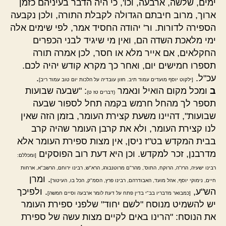
ימים, שלשה, ארבעה, וכו', כי היה הדבר בעיניהם כזמן
ארוך, מרוב חיבתם הגדולה לקבלת התורה, ולכן נקבעה
הספירה לדורות. ור' יהודה החסיד אמר, לפי שימים אלה
ימי מלאכת השדה הם, ואין מי שיגיד לבני הכפרים
החקלאים, אם אייר מלא או חסר, לכן אמרה תורה
תספרו חמישים יום, ואחר כך מקרא קודש יהיה לכם.
עכ"ל.
.
[ילקוט יוסף מועדים עמוד תיב. חזון עובדיה על הלכות יום טוב עמוד ריב]
ב
ומכל מקום הואיל ונאמר
: "שבעה שבועות
(דברים טז ט)
תספר לך מהחל חרמש בקמה תחל לספור שבעה
שבועות", דהיינו משעת קצירת העומר, בזמן הזה שאין
לנו קצירת העומר, ולא את קרבן העומר שהיה קרב
בבית המקדש בט"ז ניסן, אין מצות ספירת העומר אלא
מדרבנן, זכר למקדש. וכן היא דעת רוב הפוסקים
[ומכללם:
רבינו ישעיה, הרז"ה, הרוקח, התוס', מהר"ם מרוטנבורג, הרא"ש, רבינו ירוחם, הרשב"א, ארחות
. ומרן
חיים, נימוקי יוסף, אהל מועד, האבודרהם, רבינו פרץ, הסמ"ק, הכל בו, העיטור]
הש"ע,
. ולפיכך
[כמבואר מדבריו בב"י בדין פתח על דעת לומר ארבעה וסיים חמשה]
יש להשמיט מנוסח "לשם יחוד" שלפני ספירת העומר
את הנוסח: "הרינו באים לקיים מצות עשה של ספירת