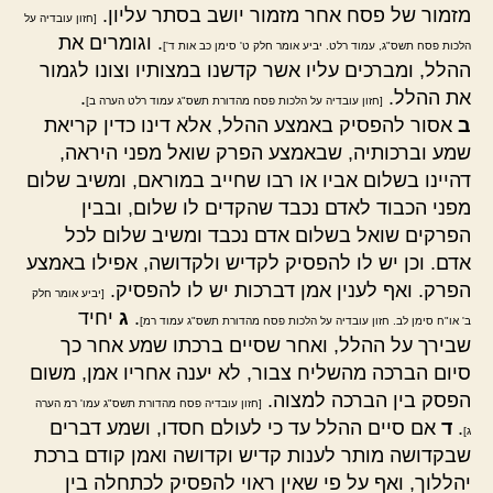
מזמור של פסח אחר מזמור יושב בסתר עליון.
[חזון עובדיה על
. וגומרים את
הלכות פסח תשס"ג, עמוד רלט. יביע אומר חלק ט' סימן כב אות ד']
ההלל, ומברכים עליו אשר קדשנו במצותיו וצונו לגמור
את ההלל.
.
[חזון עובדיה על הלכות פסח מהדורת תשס"ג עמוד רלט הערה ב]
ב
אסור להפסיק באמצע ההלל, אלא דינו כדין קריאת
שמע וברכותיה, שבאמצע הפרק שואל מפני היראה,
דהיינו בשלום אביו או רבו שחייב במוראם, ומשיב שלום
מפני הכבוד לאדם נכבד שהקדים לו שלום, ובבין
הפרקים שואל בשלום אדם נכבד ומשיב שלום לכל
אדם. וכן יש לו להפסיק לקדיש ולקדושה, אפילו באמצע
הפרק. ואף לענין אמן דברכות יש לו להפסיק.
[יביע אומר חלק
.
ג
יחיד
ב' או"ח סימן לב. חזון עובדיה על הלכות פסח מהדורת תשס"ג עמוד רמ]
שבירך על ההלל, ואחר שסיים ברכתו שמע אחר כך
סיום הברכה מהשליח צבור, לא יענה אחריו אמן, משום
הפסק בין הברכה למצוה.
[חזון עובדיה פסח מהדורת תשס"ג עמו' רמ הערה
.
ד
אם סיים ההלל עד כי לעולם חסדו, ושמע דברים
ג]
שבקדושה מותר לענות קדיש וקדושה ואמן קודם ברכת
יהללוך, ואף על פי שאין ראוי להפסיק לכתחלה בין