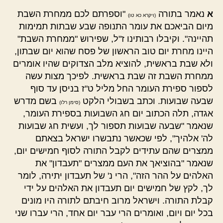
א
נאמר בתורה
"וספרתם לכם ממחרת השבת
(ויקרא כא טו)
מיום הביאכם את עומר התנופה שבע שבתות תמימות
תהיינה". וקיבלו רבותינו ז"ל, שפירוש "ממחרת השבת"
היינו מחרת יום טוב הראשון של פסח שהוא יום שבתון,
ולא שבת בראשית, להוציא מלב הצדוקים שהיו אומרים
ממחרת השבת זה שבת בראשית. לפיכך מצות עשה
לספור ספירת העומר החל מליל ט"ז בניסן עד סוף
שבעה שבועות. וכתב בשבולי הלקט
בשם מדרש
(סימן רלו)
אגדה, תלה הכתוב יום חג השבועות בספירת העומר,
שנאמר "שבעה שבועות תספור לך, ועשית חג שבועות
לה' אלהיך", לפי שכאשר נתבשרו ישראל בצאתם
ממצרים שהם עתידים לקבל התורה לסוף חמישים יום,
שנאמר "בהוציאך את העם ממצרים "תעבדון" את
האלהים על ההר הזה", הרי נ' של תעבדון יתירה, לומר
לך, לקץ של חמישים יום תעבדון את האלהים על ידי
קבלת התורה. וישראל מרוב חיבתם לתורה היו מונים
בכל יום ויום, ואומרים הרי עבר יום אחד, הרי עברו שני