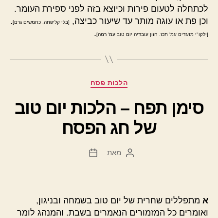
לכתחלה לטעום פירות וכיוצא בזה לפני ספירת העומר.
וכן פת או עוגה מותר עד שיעור כביצה,
.
[בלי קליפתה, כחמשים גרם]
.
[ילקו"י מועדים עמ' תכז. חזון עובדיה יום טוב עמ' רמה]
קטגוריות
הלכות פסח
סימן תפח – הלכות יום טוב
של חג הפסח
מאת
המחבר
תאריך
הפוסט
פוסט
א
מתפללים שחרית של יום טוב בשמחה ובניגון,
ואומרים כל המזמורים הנאמרים בשבת. והמנהג לומר