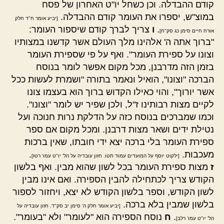
קודם ההבדלה. וכן כשחל יו"ט האחרון של פסח
במוצ"ש, יספרו את העומר קודם ההבדלה.
[יביע אומר ח"ד חלק
.
ו
צריך לברך קודם שיספור העומר:
אורח חיים סימן כג סק"ח]
"ברוך אתה ה' אלהינו מלך העולם אשר קדשנו במצותיו
וצונו על ספירת העומר". ואף על פי שספירת העומר
בזמן הזה מדרבנן, מכל מקום אפשר לומר בנוסח
הברכה "וצונו", הואיל ונאמר בתורה "ושמרת לעשות ככל
אשר יורוך", והוי כאילו הקדוש ברוך הוא בעצמו צונו
לקיים מצות רבותינו ז"ל, ולכן שפיר יש לומר "וצונו".
וכמו שמברכים בנוסח כזה על הדלקת נרות חנוכה ועל
נטילת ידים ושאר מצות דרבנן. ומכל מקום אם ספר
ספירת העומר בלי ברכה יצא ידי חובתו, שאין ברכות
מעכבות.
.
[ילקוט יוסף על המועדים עמוד תטו. חזון עובדיה על הל' יו"ט עמו' רטז]
ז
מצות ספירת העומר בכל לשון שהוא מבין. ואף בלשון
הקודש צריך לכתחילה להבין הספירה. ואם אינו מבין
לשון הקודש, וספר בלשון הקודש לא יצא, ויחזור לספור
בלשון שמבין בלא ברכה.
[יביע אומר חלק ה' סימן יב סק"ד. חזון עובדיה על
.
ח
נוסח הספירה הוא "לעומר" ולא "בעומר".
הל' יו"ט עמו' רלב]