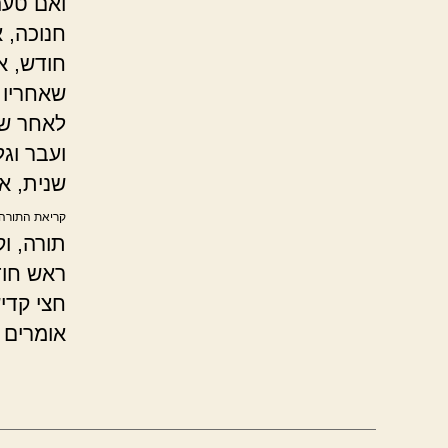
ואם טעה
חנוכה, 
חודש, א
שאחריו 
לאחר שב
ועבר וג
שנית, א
קריאת התורה 
תורה, ו
ראש חוד
חצי קדיש
אומרים 