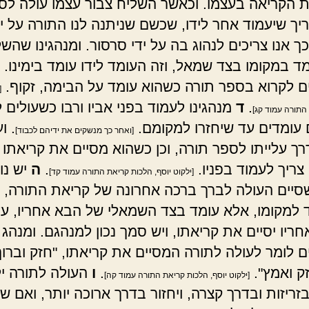
ת הקריאה בעצמו. וכאשר השליח צבור עצמו עולה לס
ריך שיעמוד אחר לידו, שכשם שניתנה לנו התורה על יד
ך אנו צריכים לנהוג בה על ידי סרסור. ומנהגינו שהש
ד במקומו בצד שמאל, וזה העומד לידו עומד בימינו. 
 לקרוא בספר תורה כשהוא עומד על הבימה, זקוף.
[
.
ד
מנהגינו לעמוד בפני אביו ורבו כשעולים 
התורה עמוד קג]
 עומדים עד שיחזרו למקומם.
. ו
[ואחר כך מנשקים את ידיהם לכבוד]
רך עלייתו לספר תורה, וכן כשהוא מסיים את קריאתו ו
צריך לעמוד בפניו.
.
ה
יש נו
[ילקוט יוסף, הלכות קריאת התורה עמוד קד]
יים העולה לברך ברכה אחרונה של קריאת התורה, א
ד למקומו, אלא עומד בצד השמאלי של הבא אחריו, ע
ריו יסיים את קריאתו, ויש סמך נכון למנהגם. ומנהג
 לומר לעולה לתורה המסיים את קריאתו, "חזק וברוך"
זק ואמץ".
.
ו
העולה לתורה יל
[ילקוט יוסף, הלכות קריאת התורה עמוד קה]
ריזות ובדרך קצרה, ויחזור בדרך ארוכה יותר, ואם שנ