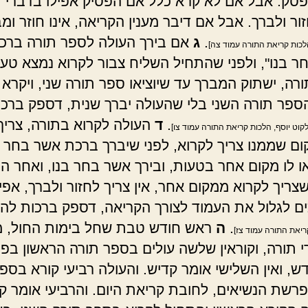
סק. אבל אם לא קרא כלל אם הפסיק אפילו בדברי ת
ור ולברך. אבל אם דיבר מענין הקריאה, אינו חוזר ומ
.
ג
אם בירך העולה לספר תורה ברכ
הלכות קריאת התורה עמוד צה]
ר בנו", ולפני שהתחיל השליח צבור לקרוא נמצא טע
רה, ישתוק המברך עד שיוציאו ספר תורה שני, ויקרא
ספר תורה השני בלי שהעולה יברך שנית, דספק ברכו
.
ד
העולה לקרוא בתורה, צריך
לקוט יוסף, הלכות קריאת התורה עמוד צו]
ם שממנו צריך לקרוא, לפני שיברך ברכת אשר בחר בנו
ו לו מקום אחר בטעות, ובירך אשר בחר בנו, ואחר ה
צריך לקרוא ממקום אחר, אין צריך לחזור ולברך, אפי
כים לגלול את העמוד לצורך הקריאה, דספק ברכות לה
.
ה
ראש חודש טבת שחל בימות החול, מו
ריאת התורה עמוד צז]
י תורה, וקוראין שלשה עולים בספר תורה הראשון ב
ש, ואין השלישי אומר קדיש. והעולה רביעי קורא בספ
פרשת הנשיאים, לחובת קריאת היום. והרביעי אומר ק