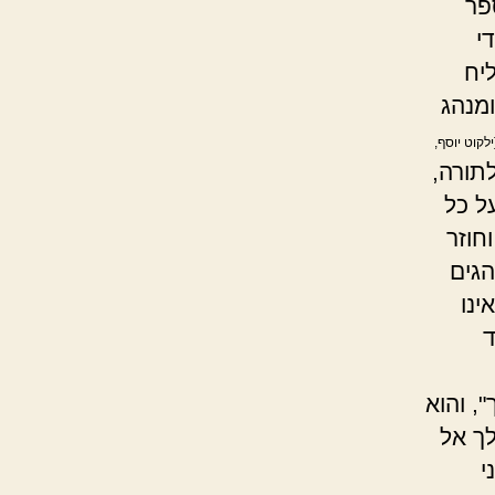
פר
י
ליח
ומנהג
ילקוט יוסף,
לתורה,
על כל
חוזר
הגים
ינו
ד
, והוא
ך אל
י