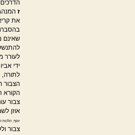
הדרכים ש
ז
המנהג 
את קריאת
בהסברה 
שאינם מ
להתנשק 
לעורר מ
ידי אביו
לתורה, 
הצבור ר
הקורא ר
צבור עונ
אוזן לש
יוסף, הלכות ק
צבור ול