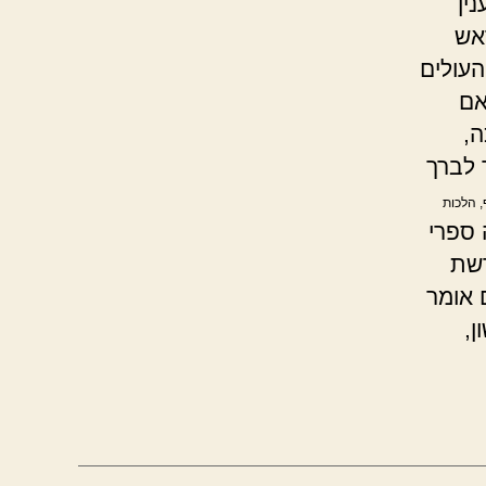
ין
אש
העולים
אם
ה,
 לברך
, הלכות
ספרי
רשת
 אומר
ן,