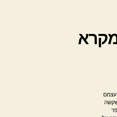
ומקרא
 עצמם
 שקשה
פר