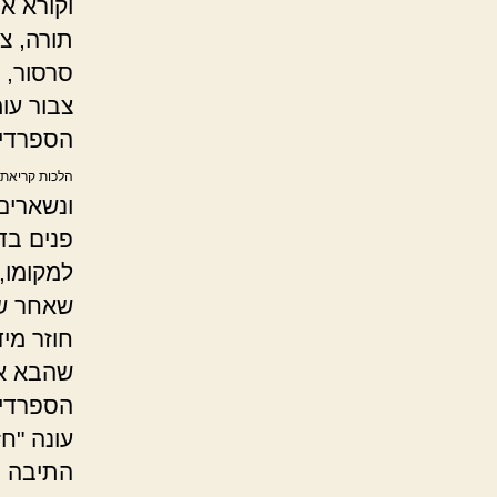
וקורא א
תורה, צ
סרסור, כ
צבור עומ
הספרדים
הלכות קריאת 
ונשארים
פנים בד
למקומו, 
שאחר שס
חוזר מי
שהבא אח
הספרדים
עונה "ח
התיבה בז