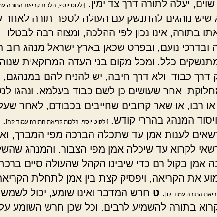
וים, יעלה לתורה דרך צד ימין.
[ילקוט יוסף, הלכות קריאת התורה עמ
שיש נוהגים להתנשק עם העולה לספר תורה לאחר ש
ו בתורה, אינו נכון לפי ההלכה, ומצוה רבה לבטלו
ובדרכי נועם, ובפרט שכאן בארץ ישראל מנהג רוב ה
תנשקים כלל. ומכל מקום בני העדה המרוקאית שנוהג
דרך כבוד, ולא דרך חיבה, יש להניח להם במנהגם, ו
חלוקת, אחר שעושים כן לשם כבוד בעלמא. ונהגו לנ
 או רבו, או שאר קרובים שחייבים בכבודם, לאחר שעלו
ויסוד המנהג בהררי קודש.
.
[ילקוט יוסף, הלכות קריאת התורה עמוד קה]
שאים לענות אמן עד שתכלה הברכה מפי המברך, ואין
שאי לקרוא עד שיכלה אמן מפי הצבור. והמנהג שהשל
ה אמן בקול רם כדי שיבינו הקהל שהעולה סיים ברכתו,
מוע את הקריאה, ויפסיק קצת בין אמן לתחלת הקריא
.
ט
חרש המדבר ואינו שומע, יכול לשמש 
ריאת התורה עמוד קו]
קרוא בתורה להשמיע לרבים. וכל שכן חרש השומע על 