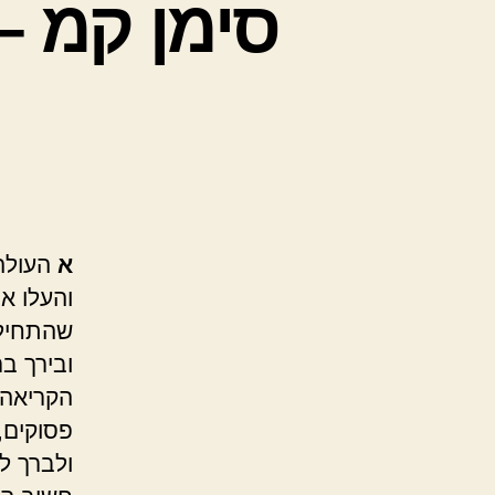
סימן קמ –
א
העולה 
והעלו א
שהתחיל 
ובירך ב
הקריאה 
פסוקים,
ולברך ל