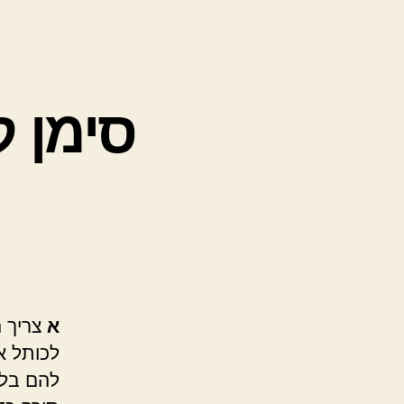
סימן ק
א
צריך ה
לכותל א
להם בלי