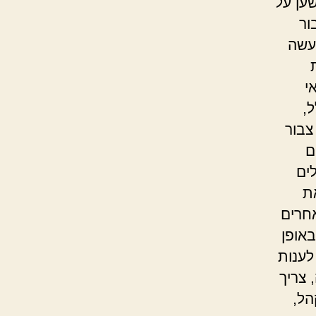
שען על
ור
נעשה
י
ל,
צבור
ם
ים
ת
חרים
אופן
לענות
 צריך
הל,