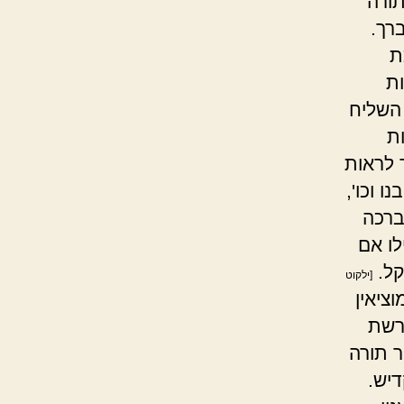
ורה
ברך.
ת
ות
 השליח
ת
 לראות
 וכו',
ברכה
לו אם
קל.
[ילקוט
ציאין
פרשת
ר תורה
דיש.