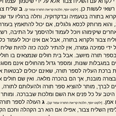
י לקרוא עם השליח צבור אלא על ידי שיסמוך עצמו וי
רשאי לעשות כן.
.
ב
שליח צב
[ילקוט יוסף, הלכות קריאת התורה עמוד ק]
קרוא בתורה בטעמיה ובדקדוקיה, וחלה ברגליו עד ש
, והוא מרותק לכסא גלגלים, אם יכול להתאמץ בעזרת
חרים שיקימוהו ויוכל לעמוד ולהיסמך על התיבה, רשא
יח צבור ולקרוא בתורה, אבל אם אינו יכול לעמוד כל
 ידי סמיכה גמורה, אין להתיר לנכה כזה להיות שליח 
בספר תורה מיושב. אבל בית חולים שנמצאים בו חולי
ם במגבלות שונות, ומספר גדול מהחולים אינם מסוגל
 ברכת העליה לספר תורה, שאינם יכולים לבטאות א
צורה מובנת, אך הם בהכרה מלאה. ואין שם חולים א
ם לברך, מותר להוציא ספר תורה ולהעלותם לתורה, ב
היטב על כל פנים את השם ומלכות שבברכה. ומותר 
אמן.
.
ג
העולה לספר תורה,
[ילקוט יוסף, הלכות קריאת התורה עמוד קב]
ימין השליח צבור, אפילו אם הוא רב הקהלה וחכם הק