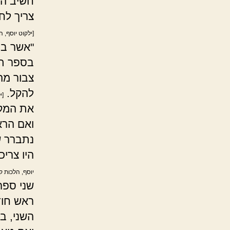
חשיב הפ
צריך לחז
[ילקוט יוסף, 
"אשר בח
בספר תו
צבור מה
להקל.
[י
את המקו
ואם הרא
נתברר ש
היו צרי
יוסף, הלכות ק
שני ספר
ראש חוד
השני, ב