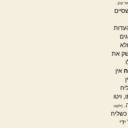
.
וד קה]
סיים
עדות
ים
לא
שק את
ח
אין
יח
 ויטו
ה.
[ילקוט
כשליח
ידי