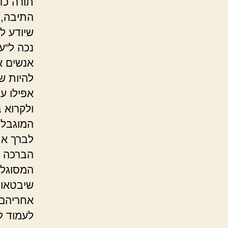
תורה כד
התיבה, 
שיודע ל
נכה ל"ע
אנשים א
להיות של
אפילו על
ולקרוא 
המוגבלי
לברך את
הברכה ב
המסוגלי
שיבטאו 
אחריהם 
לעמוד ל