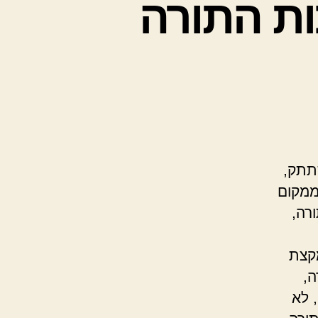
ות התורה
תתק,
ממקום
רה,
קצת
ה,
 לא