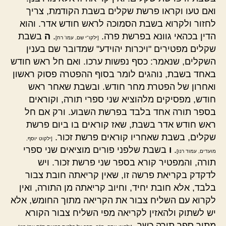
ואם טעו וקראו פרשת שקלים בשבת הקודמת, צריך
לחזור ולקרוא בשבת הסמוכה לראש חודש אדר. והוא
הדין בכהאי גוונא בפרשת פרה.
.
ה
בשבת
[ילקו"י שם, עמו' רח]
שקלים מפטירים "ויכרות יהוידע" שמדובר שם בענין
השקלים, שנאמר: כסף נפשות ערכו. ואם חל ראש חודש
באחד בשבת, נוהגים לומר בסוף ההפטרה פסוק ראשון
ואחרון של הפטרת מחר חודש. ובשבת שאחר ראש
חודש, מפסיקים מלהוציא שני ספרי תורה, וקוראים
בספר תורה אחד בלבד בפרשת השבוע. ורק אם חל
ראש חודש אדר בשבת, שאז קוראים בו ביום פרשת
שקלים, בשבת שאחריו קוראים פרשת זכור.
[ילקוט יוסף,
.
ו
בשבת שלפני פורים מוציאים שני ספרי
מועדים, עמוד רנו]
תורה, והמפטיר קורא בספר שני פרשת זכור. ויש
לדקדק בקריאת פרשה זו, שאין קריאתה חובת צבור
בלבד, אלא חובת יחיד, וחיוב קריאתה מן התורה, ואין
לקרוא עם השליח צבור את הקריאה מתוך החומש, אלא
יש לשתוק ולהאזין לקריאה מפי השליח צבור הקורא
מתוך ספר תורה כשר.
.