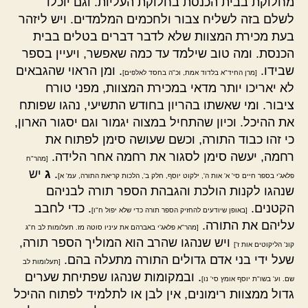
מחלוקת בבית הכנסת בחלוקת העליות. וגם יוכלו
לשלם בזה לשליח צבור ולחכמים המלמדים. ויש ליזהר
בעת מכירת המצוות שלא לדבר דברים בטלים בבית
הכנסת. ומה טוב שילמד עד כמה שאפשר, ויעיין בספר
שבידו.
. ומן הראוי שהגבאים
[מרן החיד"א בלדוד אמת, וכ"ה בחסד לאלפים]
לא יאריכו יותר מדאי במכירת המצוות, מפני טורח
ציבור. ומי שאשתו בהריון בחודש התשיעי, נהגו שפותח
את ההיכל. וכיון שהתחיל במצוה יגמור וגם יסגור הארון,
כי זהו כבוד התורה, וכשם שעושה סימן לפתוח את
רחמה, יעשה סימן לסגור את רחמה אחר הלידה.
[מהר"ח
.
ג
יש
פלאג'י בספר חיים סי' א' אות ה', ילקוט יוסף, חלק ב', הלכות קריאת התורה, עמ' א]
שנהגו לקנות הולכת והגבהת הספר תורה לבניהם
הקטנים.
. כדי לחבב
[באופן שיודעים להחזיק הספר תורה כדי שלא יפול ח"ו]
עליהם את התורה.
[מהר"א פלאג'י באברהם את עיניו סוטה מז. תעלומות לב ח"ג
ויש שנהגו שהרב הוא המוליך הספר תורה,
קונ' הליקוטים אות ז']
שעל ידי בני אדם גדולים התורה מתעלה בהם.
[תעלומות לב
. ובמקומות שנהגו שפתיחת שערים
שם. וע' בשו"ת יוסף אומץ סי' נו]
גדול ממצוות רימונים, אין לבן או לתלמיד לפתוח ההיכל