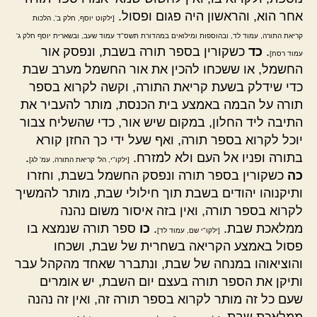
אחר הוא, והראשון היה פגום ופסול.
[ילקוט יוסף, חלק ב', הלכות
קריאת התורה, עמוד לד, ובהוספות ומילואים במהדורת תשס"ד עמוד שעב, ובשארית יוסף חלק ג'
.
כד
כשקורין בספר תורה בשבת, ונפסק אור
עמוד רסח]
החשמל, או ששכחו להכין את אור החשמל מערב שבת
כדי שידלק בשעת קריאת התורה, וקשה לקרוא בספר
תורה על הבמה באמצע בית הכנסת, מותר להעביר את
התיבה ליד החלון, במקום שיש אור, כדי שהשליח צבור
יוכל לקרוא בספר תורה, ואף שעל ידי כך החזן קורא
בתורה ופניו אל העם ולא למזרח.
.
[ילקו"י, הל' קריאת התורה, עמ' לג]
כה
כשקורין בספר תורה ונפסק החשמל בשבת, וחזרו
ותיקנוהו יהודים בשבת תוך חילולי שבת, מותר להמשיך
לקרוא בספר תורה, ואין בזה איסור משום נהנה
ממלאכת שבת.
.
כו
ספר תורה שנמצא בו
[ילקו"י שם, עמוד לד]
פסול באמצע הקריאה בשחרית של שבת, ושכחו
והוציאוהו במנחה של שבת, ונתברר שאחד מהקהל עבר
ותיקן את הספר תורה בעצם יום השבת, יש אומרים
שעם כל זה מותר לקרוא בספר תורה זה, ואין זה נהנה
ממלאכת שבת.
.