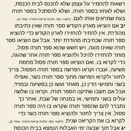
רשאות להחמיר על עצמן שלא להכנס לבית הכנסת,
ושלא לאחוז בספר תורה, ושלא להסתכל בספר תורה
בעת שמראים אותו לעם.
.
[ילקוט יוסף, הלכות קריאת התורה, עמוד ט]
יב
אם הוציאו מארון הקודש ספר תורה שאין כתיבתו
מהודרת, אין להתיר להחזירו לארון הקודש כדי להוציא
ספר תורה שכתיבתו מהודרת יותר. אבל אם הוציאו ספר
תורה שאינו מוגה, ויש חשש שהוא ספר תורה פסול,
מותר להחזירו להיכל ולהוציא ספר תורה אחר שהוגה,
כדי לקרוא בו. ואם הוציאו ספר תורה פסול מחמת
פשיעה, ועברו וקראו הפרשה בספר תורה הפסול, צריך
לחזור ולקרוא הפרשה מתוך ספר תורה כשר, ואפילו
בשני וחמישי הדין כן, מאחר ועשו כן בפשיעה ובמזיד.
אבל אם חשבו שתיקנו הספר תורה, וקראו בו שלשה
עולים בשני וחמישי, או במנחה של שבת, ואחר כך
נתברר להם שהספר תורה שקראו בו היה ספר תורה
פסול, אין צריך לחזור ולהוציא ספר תורה כשר כדי
לקרוא בו את הקריאה שנית.
.
[ילקוט יוסף, הלכות קריאת התורה, עמוד ט]
יג
אבל תוך שבעה ימי האבלות הנמצא בבית הכנסת