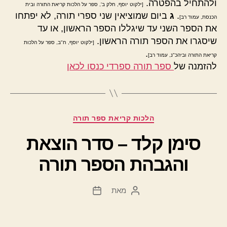
ולהתחיל בהפטרה.
[ילקוט יוסף, חלק ב', ספר על הלכות קריאת התורה ובית
.
ג
ביום שמוציאין שני ספרי תורה, לא יפתחו
הכנסת, עמוד רב]
את הספר השני עד שיגללו הספר הראשון, או עד
שיסגרו את הספר תורה הראשון.
[ילקוט יוסף, ח"ב, ספר על הלכות
.
קריאת התורה וביהכ"נ, עמוד רב]
להזמנה של
ספר תורה ספרדי כנסו לכאן
קטגוריות
הלכות קריאת ספר תורה
סימן קלד – סדר הוצאת
והגבהת הספר תורה
מאת
המחבר
תאריך
הפוסט
פוסט