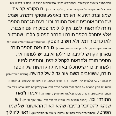
המשתחוים באמצע בריך שמיה. והמהריק"ש השיב, שכל המשנה במזיד הוי בכלל כי דבר ה' בזה.
.
ח
הקורא קריאת
וראה בילקוט יוסף על הלכות קריאת התורה, חלק ב' עמוד ה]
שמע וברכותיה, או העומד באמצע פסוקי דזמרה, ושמע
שהצבור אומרים "וזאת התורה וכו"' בעת הגבהת הספר
תורה להראותו לעם, אין לו לומר פסוק זה עם הצבור,
אלא יסתכל בספר תורה ויהרהר הפסוק בלבו, שהרהור
לאו כדיבור דמי, ולא חשיב הפסק.
[מרן החיד"א בשו"ת חיים שאל ח"א
.
ט
בהוצאת הספר תורה
סי' סח. ילקוט יוסף, הלכות קריאת התורה, עמוד ו]
מארון הקודש לתיבה כדי לקרוא בו, יש לפתוח את
הספר תורה ולהראות לקהל לימינו, ומחזירו לפניו
ולאחריו, כדי שיסתכלו באותיות הקדושות של הספר
תורה, ששואבים משם אור גדול של קדושה.
[מסכת סופרים פרק
יד הלכה יד, ובירושלמי פרק ז' דסוטה ה,ד, דרשו על הפסוק, ארור אשר לא יקים את דברי התורה
הזאת, על החזן המגביה את הספר תורה ומראה הכתב לעם, שצריך להקימה כראוי שיראו כולם את
. ויאמרו ו"זאת
הכתב. ועיין ברמב"ן דברים כז, כו. ובילקוט יוסף חלק ב' עמוד ז]
התורה" וכו'.
. ויש
[מסכת סופרים שם. טוש"ע סי' קלד ס"ב, אהלי יעקב סי' נז]
שנהגו להסתכל בתיבה שהיא האות הראשונה של שמו
הפרטי.
. וראוי להוליך
[ארחות חיים בשם פדה את אברהם. בן איש חי תולדות טז]