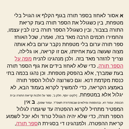
א
אסור לאחוז בספר תורה בגוף הקלף או הגויל בלי
מטפחת, בין כשגולל את הספר תורה בעת קריאת
התורה בצבור, ובין כשגולל הספר תורה בינו לבין עצמו,
והחמירו חכמים הרבה מאד בזה, ואמרו, שכל האוחז
ספר תורה ערום בלי מטפחת נקבר ערום בלא אותה
מצוה שעשה בעת אחיזתו, אם זו קריאה, או גלילה,
וצריך להזהר מאד בזה. ולכן מנהגינו להניח
מפה על
הספר תורה
, כדי שלא לאחוז בידים את גוף הספר תורה
בעת שמברך, אלא בהפסק מטפחת. וכן נהגו בכמה בתי
כנסת מקדמת דנא. וגם כשרוצה לגלול הספר תורה
באמצע הקריאה, כדי להמשיך לקרוא בעמוד הבא, לא
יגלול אלא במטפחת.
[ילקוט יוסף, חלק ב', ספר על הלכות קריאת התורה ובית
.
ב
אין
הכנסת, עמוד רא, ובהוספות ומילואים שבמהדורת תשס"ד, עמוד שפט]
המפטיר מתחיל לקרוא ההפטרה עד שיגמרו לגלול
הספר תורה, כדי שלא יהיה הגולל טרוד ולא יוכל לשמוע
קריאת ההפטרה. ולמנהגינו די בסגירת ה
ספר תורה
,