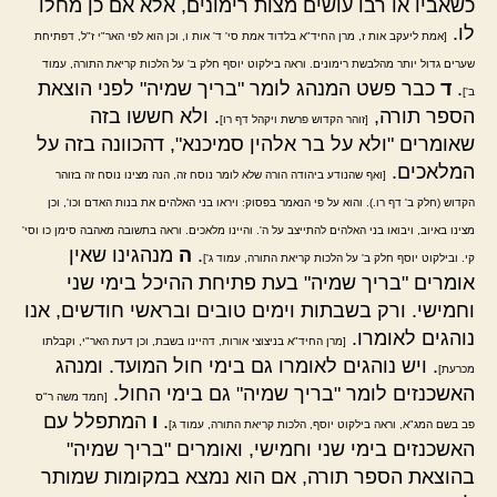
כשאביו או רבו עושים מצות רימונים, אלא אם כן מחלו
לו.
[אמת ליעקב אות ז, מרן החיד"א בלדוד אמת סי' ד' אות ו, וכן הוא לפי האר"י ז"ל, דפתיחת
שערים גדול יותר מהלבשת רימונים. וראה בילקוט יוסף חלק ב' על הלכות קריאת התורה, עמוד
.
ד
כבר פשט המנהג לומר "בריך שמיה" לפני הוצאת
ב']
הספר תורה,
. ולא חששו בזה
[זוהר הקדוש פרשת ויקהל דף רו]
שאומרים "ולא על בר אלהין סמיכנא", דהכוונה בזה על
המלאכים.
[ואף שהנודע ביהודה הורה שלא לומר נוסח זה, הנה מצינו נוסח זה בזוהר
הקדוש (חלק ב' דף רו.). והוא על פי הנאמר בפסוק: ויראו בני האלהים את בנות האדם וכו', וכן
מצינו באיוב, ויבואו בני האלהים להתייצב על ה'. והיינו מלאכים. וראה בתשובה מאהבה סימן כו וסי'
.
ה
מנהגינו שאין
קי. ובילקוט יוסף חלק ב' על הלכות קריאת התורה, עמוד ג']
אומרים "בריך שמיה" בעת פתיחת ההיכל בימי שני
וחמישי. ורק בשבתות וימים טובים ובראשי חודשים, אנו
נוהגים לאומרו.
[מרן החיד"א בניצוצי אורות, דהיינו בשבת, וכן דעת האר"י, וקבלתו
. ויש נוהגים לאומרו גם בימי חול המועד. ומנהג
מכרעת]
האשכנזים לומר "בריך שמיה" גם בימי החול.
[חמד משה ר"ס
.
ו
המתפלל עם
פב בשם המג"א, וראה בילקוט יוסף, הלכות קריאת התורה, עמוד ג]
האשכנזים בימי שני וחמישי, ואומרים "בריך שמיה"
בהוצאת הספר תורה, אם הוא נמצא במקומות שמותר