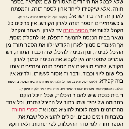
שלא לבטל את היהודים האסורים שם מקריאה בספר
תורה. אלא שיקפידו לייחד ארון לספר תורה, והמפתח
לארון זה יהיה ביד ישראל.
.
[ילקוט יוסף, הל' קריאת התורה עמוד רג]
ג
כשמחזירים הספר תורה לארון הקודש, אין צריכים כל
הקהל ללוות את
הספר תורה
עד לארון, מאחר והקהל
נשאר בבית הכנסת להמשך התפלה, או לתפלת מוסף.
אך העומדים סמוך לארון הקודש ילוו את הספר תורה מן
ההיכל לבימה, ומן הבימה להיכל, שזהו כבוד התורה, ויש
אומרים שמפני זה אין לקבוע את הבימה סמוך לארון
הקודש, שהרי מוציאים את הספר תורה ומחזירים אותו
בלי שום ליווי וכבוד, ודבר זה אסור לעשותו. ולדינא אין
בזה קפידא.
[ילקוט יוסף, חלק ב', ספר על הלכות קריאת התורה ובית הכנסת, בהוספות
.
ומילואים שבסוף הספר, מהדורת תשס"ד, עמוד שצו. שו"ת יביע אומר חלק ח' סימן יז]
ד
בית כנסת שיש להם ז' היכלות, שכל היכל הוקם
בתרומה של יחיד ושמו כתוב על ההיכל שתרם, וכל אחד
מהתורמים רוצה לזכות להוציא ממנו את
ספרי התורה
בשבתות וימים טובים, יכולים להוציא כל שבת את
הספר תורה לפי סדר ההיכלות, לפי תורנות. ולאו דוקא