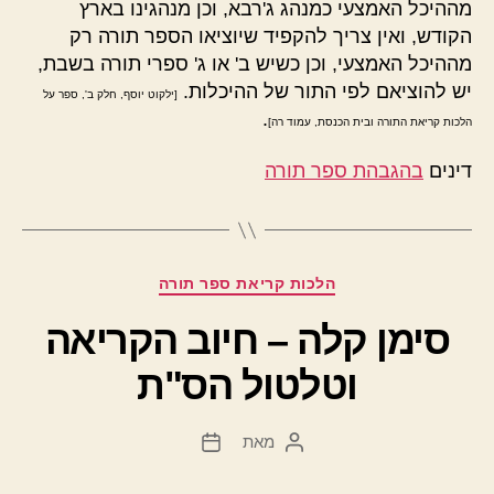
מההיכל האמצעי כמנהג ג'רבא, וכן מנהגינו בארץ
הקודש, ואין צריך להקפיד שיוציאו הספר תורה רק
מההיכל האמצעי, וכן כשיש ב' או ג' ספרי תורה בשבת,
יש להוציאם לפי התור של ההיכלות.
[ילקוט יוסף, חלק ב', ספר על
.
הלכות קריאת התורה ובית הכנסת, עמוד רה]
דינים
בהגבהת ספר תורה
קטגוריות
הלכות קריאת ספר תורה
סימן קלה – חיוב הקריאה
וטלטול הס"ת
מאת
המחבר
תאריך
הפוסט
פוסט