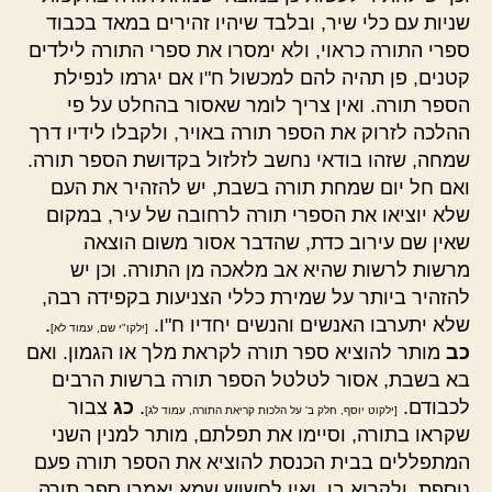
שניות עם כלי שיר, ובלבד שיהיו זהירים במאד בכבוד
ספרי התורה כראוי, ולא ימסרו את ספרי התורה לילדים
קטנים, פן תהיה להם למכשול ח"ו אם יגרמו לנפילת
הספר תורה. ואין צריך לומר שאסור בהחלט על פי
ההלכה לזרוק את הספר תורה באויר, ולקבלו לידיו דרך
שמחה, שזהו בודאי נחשב לזלזול בקדושת הספר תורה.
ואם חל יום שמחת תורה בשבת, יש להזהיר את העם
שלא יוציאו את הספרי תורה לרחובה של עיר, במקום
שאין שם עירוב כדת, שהדבר אסור משום הוצאה
מרשות לרשות שהיא אב מלאכה מן התורה. וכן יש
להזהיר ביותר על שמירת כללי הצניעות בקפידה רבה,
שלא יתערבו האנשים והנשים יחדיו ח"ו.
.
[ילקו"י שם, עמוד לא]
כב
מותר להוציא ספר תורה לקראת מלך או הגמון. ואם
בא בשבת, אסור לטלטל הספר תורה ברשות הרבים
לכבודם.
.
כג
צבור
[ילקוט יוסף, חלק ב' על הלכות קריאת התורה, עמוד לג]
שקראו בתורה, וסיימו את תפלתם, מותר למנין השני
המתפללים בבית הכנסת להוציא את הספר תורה פעם
נוספת, ולקרוא בו, ואין לחשוש שמא יאמרו ספר תורה