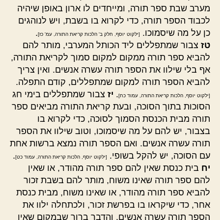
מערב שבת ספר תורה, ומייחדים לו ארון באופן שיהיה
לכבוד הספר תורה, כדי לקרוא בו בשבת, ויש לנוהגים
כן על מה שיסמוכו.
.
[ילקוט יוסף, חלק ב' הלכות קריאת התורה, עמ' כז]
טז
צבור שמתפללים ליד הכותל המערבי, מותר להם
להביא ספר תורה ממקום למקום סמוך לקריאת התורה,
אף בלי שילוו את הספר תורה עשרה אנשים. ואין צריך
להביא הספר תורה למקום שמתפללים, קודם התפלה.
.
יז
צבור שמתפללים בימי חג
[ילקוט יוסף, הלכות קריאת התורה, עמוד כח]
הסוכות בתוך הסוכה, ובעת קריאת התורה מביאים ספר
תורה מבית הכנסת הסמוך לסוכה, כדי לקרוא בו
בצבור, יש להם על מה שיסמוכו, וטוב שילוו את הספר
תורה עשרה אנשים. ואם הספר תורה נמצא ברשות אחת
עם הסוכה, יש להקל בשופי.
.
[ילקוט יוסף, הלכות קריאת התורה, עמוד כט]
יח
בית כנסת שאין להם ספר תורה מהודר, או שאין
להם ספר תורה שאינו משוח, מותר להם בשבת זכור
להביא ספר תורה מהודר, או שאינו משוח, מבית כנסת
אחר, כדי שיקראו בו בפרשת זכור, ולכתחלה ילוו את
הספר תורה עשרה אנשים. והדבר ברור שבמקום שאין