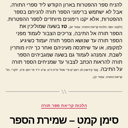
להניח ספר ההפטרות בארון הקודש ליד ספרי התורה,
אבל לא ישתמש ברימוני הספר תורה להניחם בספר
ההפטרות, אלא יקנו רימונים מיוחדים לספר ההפטרות.
.
טז
בשעה שמוליכין את
[ילקוט יוסף, הלכות קריאת התורה, עמוד יא]
הספר תורה אל התיבה, צריכים הצבור לעמוד מפני
הספר תורה עד שנושא הספר תורה יעמוד כשיגיע
למקומו, או עד שיתכסה מעיניהם ואחר כך יהיו מותרין
לשבת. והמנהג לעמוד גם בשעה שמגביהים הספר
תורה להראות הכתב לצבור עד שמניחים הספר תורה
על התיבה.
[גמ' קידושין לג: רמב"ם פ"י מהל' ס"ת ה"ט, ש"ע יו"ד סי' רפב ס"ב. ילקו"י, הל'
.
קריאת התורה, עמוד יב]
קטגוריות
הלכות קריאת ספר תורה
סימן קמט – שמירת הספר