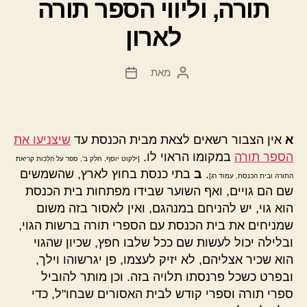
תורה, וליווי הספר תורה
לארון
מאת
המחבר
תאריך
הפוסט
פוסט
א
אין הצבור רשאים לצאת מבית הכנסת עד
שיצניעו את
הספר תורה
במקומו הראוי לו.
[ילקוט יוסף, חלק ב', ספר על הלכות קריאת
.
ב
בתי כנסת בחוץ לארץ, שהשמשים
התורה ובית הכנסת, עמוד רג]
שם הם גויים, ואף השוער שבידו מפתחות בית הכנסת
הוא גוי, יש להניחם במנהגם, ואין לאסור בזה משום
שמניחים את בית הכנסת עם הספרי תורה ברשות הגוי,
ובלילה יכול לעשות שם ככל שלבו חפץ, שכיון שהגוי
הוא שכיר אצליהם, לא יזיק לעצמו, פן יגרשוהו וילך,
ובפרט כשכל פרנסתו תלויה בזה. וכן מותר להוביל
ספרי תורה וספרי קודש לבית האסורים שבחו"ל, כדי