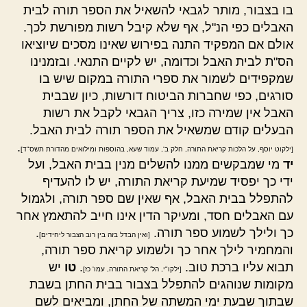
בו בצבור, מותר לגבאי להשאיל את הספר תורה לבית
האבלים כפי הנ"ל, אף שלא קיבל רשות מפורשת לכך.
אולם אם המפקיד התנה בפירוש שאינו מסכים שיוציאו
הס"ת לבית האבל וכדומה, יש לקיים התנאי. ובזמנינו
שמקפידים לשמור את ספרי התורה במקום שיש בו
סורגים, כפי שחברות הביטוח דורשות, כיון שבבית
האבל אין שמירה כזו, צריך הגבאי לקבל את רשות
הבעלים קודם שמשאיל את הספר תורה לבית האבל.
.
[ילקוט יוסף, על הלכות קריאת התורה, חלק ב', עמוד שעא, בהוספות ומילואים מהדורת תשס"ד]
יד
מי שמבקשים ממנו להשלים מנין בבית האבל, ועל
ידי כך יפסיד שמיעת קריאת התורה, יש לו להעדיף
להתפלל בבית האבל, אף שאין שם ספר תורה, ולגמול
עם האבלים חסד, ומעיקר הדין אינו חייב להתאמץ אחר
כך ולילך לשמוע ספר תורה.
.
[ואין הבדל בזה בין רוב הצבור ליחידים]
והמחמיר לילך אחר כך ולשמוע קריאת ספר תורה,
תבוא עליו ברכת טוב.
.
טו
יש
[ילקו"י, הל' קריאת התורה, עמו' כז]
מקומות שנוהגים להתפלל בצבור בבית החתן בשבת
שבתוך שבעת ימי המשתה של החתן, ומביאים לשם