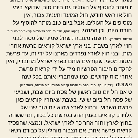
[ילקוט יוסף, ח"ב, ספר על הלכות קריאת ס"ת עמ' רט]
ז
מותר להוסיף על העולים גם ביום טוב, שדוקא בימי
חול או ראש חודש, חול המועד ותענית צבור, אין
מוסיפים על העולים, אבל ביום טוב מותר להוסיף על
חובת היום, וכן המנהג.
[ילקוט יוסף, חלק ב', ספר על הלכות קריאת התורה ובית
.
ח
שנה מעוברת שחל שמיני של פסח לבני
הכנסת, עמוד רי]
חוץ לארץ בשבת, בני ארץ ישראל קוראים פרשת אחרי
מות, ובני חוץ לארץ נפרדים מאתנו על ידי זה, עד פרשת
מטות מסעי, שקוראים אותם בארץ ישראל מחוברין, ואין
להקדים חיבור הפרשיות מיד על ידי קריאת פרשת
אחרי מות קדושים, כמו שמחברין אותם בכל שנה
פשוטה.
.
[ילקוט יוסף, ח"ב, ספר על הלכות קריאת התורה ובית הכנסת, עמוד ריא]
ט
אם חל יום טוב ראשון של פסח ביום שבת, ושביעי
של פסח חל ביום שישי, בשבת שאחריו קוראים כאן
פרשת השבוע, ובחוץ לארץ שהוא יום טוב שני של
גלויות, קוראים בענין החג בפרשת כל בכור, ומי ששהה
בחוץ לארץ וחזר אחר כך לארץ ישראל, ונמצא שהפסיד
קריאת פרשה אחת, אם הצבור מוחלין על כבודם רשאי