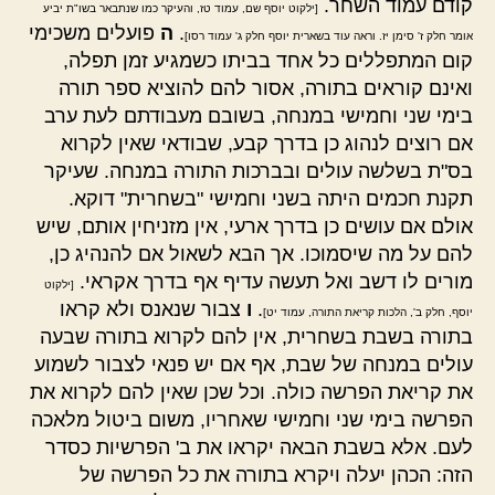
קודם עמוד השחר.
[ילקוט יוסף שם, עמוד טז, והעיקר כמו שנתבאר בשו"ת יביע
.
ה
פועלים משכימי
אומר חלק ז' סימן יז. וראה עוד בשארית יוסף חלק ג' עמוד רסו]
קום המתפללים כל אחד בביתו כשמגיע זמן תפלה,
ואינם קוראים בתורה, אסור להם להוציא ספר תורה
בימי שני וחמישי במנחה, בשובם מעבודתם לעת ערב
אם רוצים לנהוג כן בדרך קבע, שבודאי שאין לקרוא
בס"ת בשלשה עולים ובברכות התורה במנחה. שעיקר
תקנת חכמים היתה בשני וחמישי "בשחרית" דוקא.
אולם אם עושים כן בדרך ארעי, אין מזניחין אותם, שיש
להם על מה שיסמוכו. אך הבא לשאול אם להנהיג כן,
מורים לו דשב ואל תעשה עדיף אף בדרך אקראי.
[ילקוט
.
ו
צבור שנאנס ולא קראו
יוסף, חלק ב', הלכות קריאת התורה, עמוד יט]
בתורה בשבת בשחרית, אין להם לקרוא בתורה שבעה
עולים במנחה של שבת, אף אם יש פנאי לצבור לשמוע
את קריאת הפרשה כולה. וכל שכן שאין להם לקרוא את
הפרשה בימי שני וחמישי שאחריו, משום ביטול מלאכה
לעם. אלא בשבת הבאה יקראו את ב' הפרשיות כסדר
הזה: הכהן יעלה ויקרא בתורה את כל הפרשה של