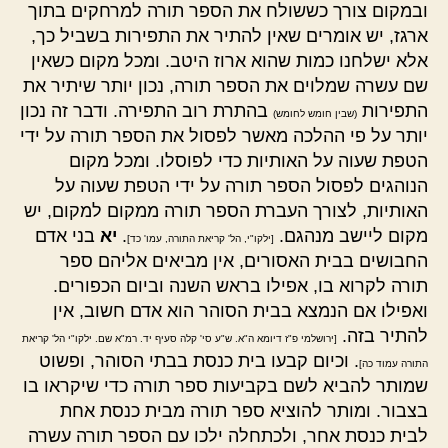
ובמקום צורך כששולח את הספר תורה למרחקים בתוך
ארגז, יש אומרים שאין להתיר את התפירות בשביל כך,
אלא ישלחנו כמות שהוא ארוז היטב. ומכל מקום כשאין
שם עשרה שמלוים את הספר תורה, נכון יותר שיתיר את
התפירות
בהתרת רוב התפירה. ודבר זה נכון
(שבין חומש לחומש)
יותר על פי ההלכה מאשר לפסול את הספר תורה על ידי
הטפת שעוה על האותיות כדי לפוסלו. ומכל מקום
הנוהגים לפסול הספר תורה על ידי הטפת שעוה על
האותיות, לצורך העברת הספר תורה ממקום למקום, יש
מקום ליישב מנהגם.
.
יא
בני אדם
[ילקו"י, הל' קריאת התורה, עמו' כד]
החבושים בבית האסורים, אין מביאים אליהם ספר
תורה לקרוא בו, אפילו בראש השנה וביום הכפורים.
ואפילו אם הנמצא בבית הסוהר הוא אדם חשוב, אין
להתיר בזה.
[ירושלמי פ"ז דיומא ה"א. ש"ע סי' קלה סעיף יד. רמ"א שם. ילקו"י הל' קריאת
. וכיום קבעו בית כנסת בבתי הסוהר, ופשוט
התורה עמוד כה]
שמותר להביא לשם בקביעות ספר תורה כדי שיקראו בו
בצבור. ומותר להוציא ספר תורה מבית כנסת אחת
לבית כנסת אחר, ולכתחלה ילכו עם הספר תורה עשרה