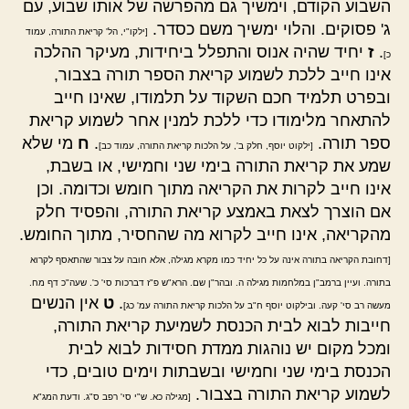
השבוע הקודם, וימשיך גם מהפרשה של אותו שבוע, עם
ג' פסוקים. והלוי ימשיך משם כסדר.
[ילקו"י, הל' קריאת התורה, עמוד
.
ז
יחיד שהיה אנוס והתפלל ביחידות, מעיקר ההלכה
כ]
אינו חייב ללכת לשמוע קריאת הספר תורה בצבור,
ובפרט תלמיד חכם השקוד על תלמודו, שאינו חייב
להתאחר מלימודו כדי ללכת למנין אחר לשמוע קריאת
ספר תורה.
.
ח
מי שלא
[ילקוט יוסף, חלק ב', על הלכות קריאת התורה, עמוד כב]
שמע את קריאת התורה בימי שני וחמישי, או בשבת,
אינו חייב לקרות את הקריאה מתוך חומש וכדומה. וכן
אם הוצרך לצאת באמצע קריאת התורה, והפסיד חלק
מהקריאה, אינו חייב לקרוא מה שהחסיר, מתוך החומש.
[דחובת הקריאה בתורה אינה על כל יחיד כמו מקרא מגילה, אלא חובה על צבור שהתאסף לקרוא
בתורה. ועיין ברמב"ן במלחמות מגילה ה. ובהר"ן שם. הרא"ש פ"ז דברכות סי' כ'. שעה"כ דף מח.
.
ט
אין הנשים
מעשה רב סי' קעה. ובילקוט יוסף ח"ב על הלכות קריאת התורה עמ' כג]
חייבות לבוא לבית הכנסת לשמיעת קריאת התורה,
ומכל מקום יש נוהגות ממדת חסידות לבוא לבית
הכנסת בימי שני וחמישי ובשבתות וימים טובים, כדי
לשמוע קריאת התורה בצבור.
[מגילה כא. ש"י סי' רפב ס"ג. ודעת המג"א