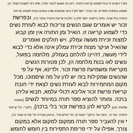
סק"ו דנשים חייבות לשמוע קריאת התורה. דאין זה משום לימוד תורה, אלא דמי למצות הקהל. וכן
משמע במסכת סופרים. אך בברכי יוסף סק"ז כתב שהמנהג שאין הנשים באות לשמוע קריאת
. ובפרשת
התורה בכל שבת, וראה בילקוט יוסף חלק ב' הלכות קריאת התורה עמוד כד]
זכור יש אומרים שגם הנשים צריכות לבוא לעזרת נשים
כדי לשמוע קריאה זו. הואיל ומן התורה אין זמן קבוע
למצות זכירת מעשה עמלק. ויש חולקים ואומרים
שהואיל ועיקר מצות זכירת עמלק אינה אלא כדי לבוא
לידי מעשה, דהיינו להלחם בעמלק, מלחמה בפועל,
ונשים לאו בנות מלחמה הן, לכן פטורות הנשים
מקריאת ומשמיעת פרשת זכור. ולדינא, אף על פי
שהנשים שמקילות בזה יש להן על מה שיסמוכו, מכל
מקום המחמירות לבוא לעזרת נשים לצאת ידי חובת
קריאת פרשת זכור אליבא דכולי עלמא, תבוא עליהן
ברכה. ומותר להוציא ספר תורה במיוחד לנשים
[בשעות
לקרוא להן בפרשת זכור בלי ברכה].
שלאחר מכן]
[ילקו"י, הל' קריאת
.
התורה, עמ' כד. וראה עוד בילקו"י מועדים, הל' חודש אדר, ובחזון עובדיה הל' פורים עמוד ט']
י
אין להעביר ספר תורה ממקום למקום אלא במקום
צורך, אפילו על ידי פרימת התפירות בין חומש לחומש.