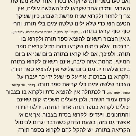
ואם טעו בשני וחמישי וקראו בסדר אחר שלא מפרשת
השבוע, ונזכרו אחר שקראו לכל השלשה עולים, אין
צריך לחזור ולקרוא שנית פרשת השבוע, כיון שעיקר
הטעם הוא כדי שלא ילינו שלשה ימים בלי תורה, והרי
סוף סוף קראו בתורה.
.
[ילקוט יוסף, חלק ב', הלכות קריאת התורה, עמוד טו]
ג
אין הצבור רשאים להוציא ספר תורה ולקרוא בו
בברכות, אלא בימים שקבעו בהם חז"ל קריאת ספר
תורה. ולפיכך, אם לא קראו בתורה ביום שני או ביום
חמישי, מחמת איזה סיבה, אינם רשאים לקרוא בתורה
ביום שלאחריו. וגם ביום שלישי אין להוציא ספר תורה
ולקרוא בו בברכות, אף על פי שעל ידי כך יעברו על
הצבור שלשה ימים בלי קריאת ספר תורה.
[ילקו"י, הל' קריאת
.
ד
לכתחלה אין להוציא ס"ת ולקרוא בו בצבור
התורה, עמוד טו]
קודם עמוד השחר, ולכן פועלים משכימי קום שאינם
יכולים לקרוא בספר תורה אחר החזרה, ידלגו הוידוי
והתחנונים, ויעדיפו לקרוא בס"ת בצבור. אך אם אי
אפשר גם בזה, בשעת הדחק כשהדבר יגרום לביטול
הקריאה בתורה, יש להקל להם לקרוא בספר תורה