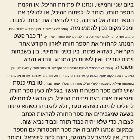
ביום שני וחמישי, ונתנו לו פתיחת ההיכל, או הקמת
הספר תורה, מותר לו לפתוח ההיכל, או להוליך את
הספר תורה אל התיבה, כדי להראות את הכתב לצבור.
ומכל מקום נכון להמנע מזה.
[אמת ליעקב אות יז. מרן החיד"א בלדוד אמת
.
יד
כבר פשט
סימן ג' אות טו"ב. ילקוט יוסף חלק ב', הלכות קריאת התורה, עמוד י]
המנהג להחזיר את הספר תורה לארון הקודש אחר
הקריאה, כשהוא פתוח, בין בשני וחמישי, בין בשבתות
וימים טובים. ואין לשנות מן המנהג. ונהרא נהרא
ופשטיה.
[שהרי דעת הרמ"א לעשות הגבהה אחר הקריאה. וכן כתב מהרי"ץ דושינסקי. וכן
המנהג. וראה בילקוט יוסף, הלכות קריאת התורה, עמ' י', וראה עוד במה שכתבנו אודות מנהגינו זה,
.
טו
בתי כנסת
בהוספות ומילואים שבסוף ילקו"י הנ"ל, מהדורת תשס"ד עמוד שצד]
שיש להם ספר הפטרות העשוי בגלילה כעין ספר תורה,
ומוציאים אותו בעת פתיחת ההיכל, מן הראוי לכתחילה
להוליכו לתיבה כשהוא סגור, ולא להגביהו כשהוא פתוח
בשעה שמגביהים את ספר התורה להראות הכתב
לצבור, כדי שלא יהיה כבוד תורה וכבוד נביא שוה.
ובמקום שנהגו להגביה את ספר ההפטרות עם הספר
תורה, אין לערער על מנהגם, והנח להם לישראל. ומותר