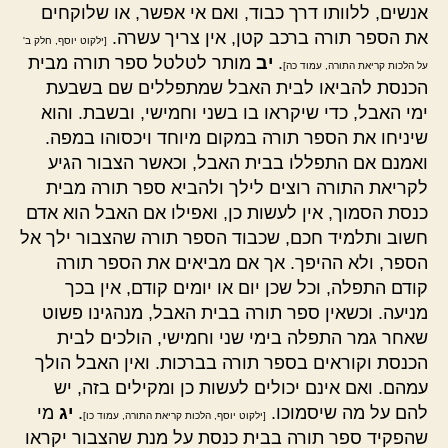
אנשים, ללוותו דרך כבוד, ואם אי אפשר, או שלוקחים
את הספר תורה ברכב קטן, אין צריך עשרה.
[ילקוט יוסף, חלק ב'
.
יב
מותר לטלטל ספר תורה מבית
על הלכות קריאת התורה, עמוד כה]
הכנסת להביאו לבית האבל שמתפללים שם בשבעת
ימי האבל, כדי שיקראו בו בשני וחמישי, ובשבת. והוא
שיניחו את הספר תורה במקום מיוחד ויכסוהו במפה.
ואמנם אם התפללו בבית האבל, וכאשר הצבור הגיע
לקריאת התורה רוצים לילך ולהביא ספר תורה מבית
כנסת הסמוך, אין לעשות כן, ואפילו אם האבל הוא אדם
חשוב ותלמיד חכם, שכבוד הספר תורה שהצבור ילך אל
הספר, ולא ההיפך. אך אם מביאים את הספר תורה
קודם התפלה, וכל שכן יום או יומים קודם, אין בכך
מניעה. וכשאין ספר תורה בבית האבל, מנהגינו פשוט
שאחר גמר התפלה בימי שני וחמישי, הולכים לבית
הכנסת וקוראים בספר תורה בברכות. ואין האבל הולך
עמהם. ואם אינם יכולים לעשות כן ומקילים בזה, יש
להם על מה שיסמוכו.
.
יג
מי
[ילקוט יוסף, הלכות קריאת התורה, עמוד כו]
שהפקיד ספר תורה בבית כנסת על מנת שהצבור יקראו