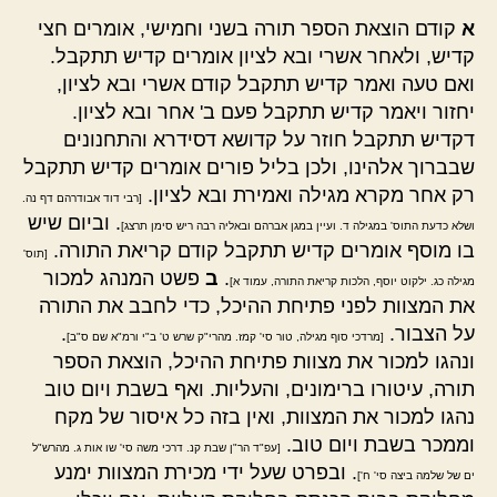
א
קודם הוצאת הספר תורה בשני וחמישי, אומרים חצי
קדיש, ולאחר אשרי ובא לציון אומרים קדיש תתקבל.
ואם טעה ואמר קדיש תתקבל קודם אשרי ובא לציון,
יחזור ויאמר קדיש תתקבל פעם ב' אחר ובא לציון.
דקדיש תתקבל חוזר על קדושא דסידרא והתחנונים
שבברוך אלהינו, ולכן בליל פורים אומרים קדיש תתקבל
רק אחר מקרא מגילה ואמירת ובא לציון.
[רבי דוד אבודרהם דף נה.
. וביום שיש
ושלא כדעת התוס' במגילה ד. ועיין במגן אברהם ובאליה רבה ריש סימן תרצג]
בו מוסף אומרים קדיש תתקבל קודם קריאת התורה.
[תוס'
.
ב
פשט המנהג למכור
מגילה כג. ילקוט יוסף, הלכות קריאת התורה, עמוד א]
את המצוות לפני פתיחת ההיכל, כדי לחבב את התורה
על הצבור.
.
[מרדכי סוף מגילה, טור סי' קמז. מהרי"ק שרש ט' ב"י ורמ"א שם ס"ב]
ונהגו למכור את מצוות פתיחת ההיכל, הוצאת הספר
תורה, עיטורו ברימונים, והעליות. ואף בשבת ויום טוב
נהגו למכור את המצוות, ואין בזה כל איסור של מקח
וממכר בשבת ויום טוב.
[עפ"ד הר"ן שבת קנ. דרכי משה סי' שו אות ג. מהרש"ל
. ובפרט שעל ידי מכירת המצוות ימנע
ים של שלמה ביצה סי' ח']