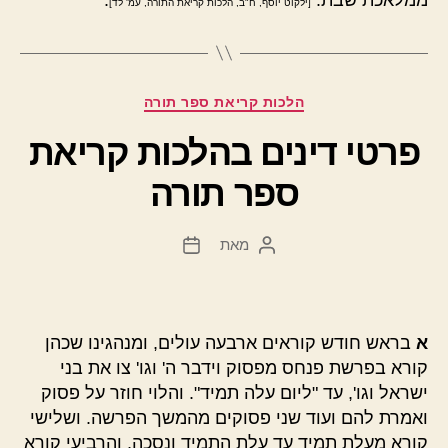
[ילקוט יוסף, ח"ב, הלכות קריאת התורה, עמ' לד]
קטגוריות
הלכות קריאת ספר תורה
פרטי דינים בהלכות קריאת
ספר תורה
מאת
המחבר
תאריך
הפוסט
פוסט
א
בראש חודש קוראים ארבעה עולים, ומנהגינו שכהן
קורא בפרשת פנחס מפסוק וידבר ה' וגו' צו את בני
ישראל וגו', עד "ליום עלה תמיד". והלוי חוזר על פסוק
ואמרת להם ועוד שני פסוקים מהמשך הפרשה. ושלישי
קורא מעלת תמיד עד עלת התמיד ונסכה, והרביעי קורא