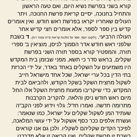
קורא בשני בפרשת נשיא היום, ואם טעה הראשון
והתחיל בחנוכה, יסיים קריאת פרשת החנוכה, ויתר
העולים שאחריו יקראו בפרשת ראש חודש. ואין אומרים
קדיש בין ספר לספר, אלא אומרים חצי קדיש אחר
העולה הרביעי.
.
ד
בשבת
[ילקוט יוסף, ספר על הלכות קריאת ס"ת עמוד רח]
שלפני ראש חודש אדר הסמוך לניסן, מוציאין ב' ספרי
תורה, והמפטיר קורא בספר תורה השני בפרשת
שקלים, בראש סדר כי תשא, מפני שבזמן בית המקדש
היו משמיעים על השקלים באחד באדר, על ידי הכרזת
בתי הדין בכל ערי ישראל, שכל אחד מישראל חייב
לשקול מחצית השקל בשקל הקודש, ולהביאם לבית
המקדש, כדי שיקריבו ממעות מחצית השקל אלו החל
מיום ראש חודש ניסן והלאה, להקריב הקרבנות
מתרומה חדשה. ואמרו חז"ל: גלוי וידוע לפני הקב"ה
שעתיד המן לשקול שקלים על ישראל, כמו שנאמר:
ועשרת אלפים ככר כסף אשקול על ידי עושי המלאכה,
לפיכך הקדים שקליהם לשקליו. ולכן גם אנו קוראים
בשבת זו פרשת שקלים. ואין קריאה זו אלא מדרבנן.