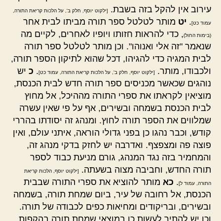
עירוב אין להקל בזה בשבת.
[ילקוט יוסף, חלק ב', על הלכות קריאת התורה,
.
יט
מותר לטלטל ספר תורה מביתו לבית אחר
עמוד כט]
, כדי להראות חזותו ויופיו לאחרים, לקיים מה
(בימות החול)
שנאמר "זה אלי ואנוהו". וכן מותר לטלטל ספר תורה
לבית המגיה כדי להגיהו, דכל שהוא לתיקון הספר תורה,
ולכבודו, מותר.
.
כ
יש
[ילקוט יוסף, חלק ב', על הלכות קריאת התורה, עמוד כט]
נוהגים שכאשר מכניסים ספר תורה חדש לבית הכנסת,
מוציאין לקראתו את ספרי התורה מההיכל, אל מחוץ
לבית הכנסת בשמחה ובשירים, אף על פי שאין עשרה
שמלווים את הספר תורה לחוץ. ומנהג זה יסודתו בהררי
קודש, וכבר נהגו כן בפני גדולי הוראה, איתני עולם, ואין
פוצה פה ומצפצף. ואדרבה יש לחזק בדקי מנהג זה,
והמחמיר בזה נגד המנהג, גורם מניעת כבוד לספר
תורה החדש, וחביבה מצוה בשעתה.
[ילקוט יוסף, הלכות קריאת
.
כא
מותר להוציא את ספרי התורה שבבית
התורה, עמוד ל]
הכנסת, אל רחובה של עיר, ביום שמחת תורה, בשמחה
ובשירים, ובריקודים ומחיאות כפים לכבודה של תורה.
וכן יש להתיר לעשות כן במוצאי שמחת תורה בהקפות