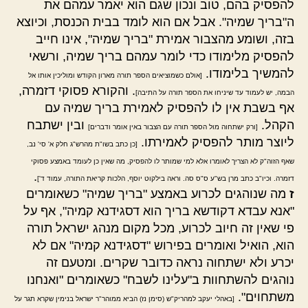
להפסיק בהם, טוב ונכון שגם הוא יאמר עמהם את
ה"בריך שמיה". אבל אם הוא לומד בבית הכנסת, וכיוצא
בזה, ושומע מהצבור אמירת "בריך שמיה", אינו חייב
להפסיק מלימודו כדי לומר עמהם בריך שמיה, ורשאי
להמשיך בלימודו.
[אולם כשמוציאים הספר תורה מארון הקודש ומוליכין אותו אל
. והקורא פסוקי דזמרה,
הבמה, יש לעמוד עד שיניחו את הספר תורה על התיבה]
אף בשבת אין לו להפסיק לאמירת בריך שמיה עם
הקהל.
ובין ישתבח
[ורק ישתחוה מול הספר תורה עם הצבור באין אומר ודברים]
ליוצר מותר להפסיק לאמירתו.
[כן כתב בשו"ת מהרש"ג חלק א' סי' נב,
שאף הזוה"ק לא הצריך לאומרו אלא למי שמותר לו להפסיק, מה שאין כן לעומד באמצע פסוקי
.
דזמרה. וכיו"ב כתב מרן בש"ע ס"ס סה. וראה בילקוט יוסף, הלכות קריאת התורה, עמוד ד']
ז
מה שנוהגים לכרוע באמצע "בריך שמיה" כשאומרים
"אנא עבדא דקודשא בריך הוא דסגידנא קמיה", אף על
פי שאין זה חיוב לכרוע, מכל מקום מנהג ישראל תורה
הוא, הואיל ואומרים בפירוש "דסגידנא קמיה" אם לא
יכרע ולא ישתחוה נראה כדובר שקרים. ומטעם זה
נוהגים להשתחוות ב"עלינו לשבח" כשאומרים "ואנחנו
משתחוים".
[באהלי יעקב למהריק"ש (סימן נז) הביא ממוהר"ר ישראל בנימין שקרא תגר על