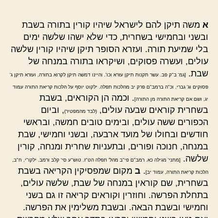
א
משה תיקן להם לישראל שיהיו קורין בתורה בשבת
ובשני ובחמישי בשחרית, כדי שלא ישהו שלשה ימים
בלי שמיעת תורה. ועזרא הסופר תיקן שיהיו קורין שלשה
עולים, ועשרה פסוקים, ושיקראו בתורה במנחה של
שבת.
[גמ' ב"ק פב. עשר תקנות תיקן עזרא וכו'. והיינו דמשה תיקן לקרוא בתורה, ועזרא תיקן ג'
פסוקים וג' גברי. וכ"ה ברמב"ם פרק יב מהלכות תפלה. ילקוט יוסף על הלכות קריאת התורה עמוד
. וכמה הן הקוראים, בשבת
יג, ושם אם קריאת התורה מן התורה]
בשחרית קוראים שבעה עולים,
, וביום
(לבד מהמפטיר)
הכפורים ששה עולים, ובימים טובים חמשה, ובראשי
חודשים ובחולו של מועד ארבעה, ובשני וחמישי, שבת
במנחה, חנוכה ופורים, ובתעניות שחרית ומנחה, קורין
שלשה.
[מתני' מגילה כא. רמב"ם פי"ב מהל' תפלה הט"ז. טוש"ע סי' קלב ורמב. ילקו"י, ח"ב,
.
ב
מקום שמפסיקין הקריאה בשבת
הלכות קריאת התורה, עמוד יב]
בשחרית, שם קוראין במנחה של שבת, שלשה עולים,
בתחלת הפרשה. וחוזרין וקוראים קריאה זו גם בשני
וחמישי ובשבת הבאה. ובשבת משלימין את הפרשה.