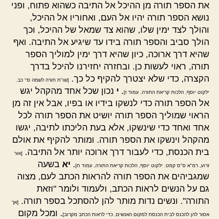
את הספר תורה מן ההיכל אל התיבה כשהוא פתוח, ופני
נושא הספר תורה יהיו אל העם, ואחוריו אל ההיכל,
והולך לצד ימין שלו, שהוא צד שמאל של ההיכל, וכך
הולך סביב והספר תורה בידו עד שיגיע אל התיבה. ואף
שהיא דרך ארוכה, כיון שהיא דרך ימין למוליך הספר
תורה, ראוי לעשות כן. ובחזרה יחזירנו להיכל בדרך
הקצרה, כדי שלא יצטרך להקיף כל כך.
[שו"ת תורה לשמה סי' כב.
.
י
נכון שכל אחד מהקהל יגש
ילקוט יוסף, הלכות קריאת התורה, עמוד ז]
אל הספר תורה כדי לנשקו בידיו או בפיו, אבל אין זה מן
הראוי שמוליך הספר תורה יושיט את הספר תורה לכל
אחד ואחד כדי שינשקו, אלא בעת הליכתו לתיבה, יגשו
מהקהל וינשקו את הספר תורה. ומותר להקיף את אולם
בית הכנסת, כדי לעבור דרך ארוכה יותר אל התיבה.
[אור
.
יא
בשעה
זרוע, רמ"א ס"ס קמט. ילקוט יוסף, הלכות קריאת התורה, עמוד ח]
שמגביהים את הספר תורה להראות הכתב לעם, מצוה
גם על הנשים לראות הכתב, ולעמוד ולומר "וזאת
התורה". ונשים נדות מותר להן להסתכל בספר תורה.
[אך
. ומכל מקום
אסור להן להכנס לבית הכנסת למקום האנשים, כדי לראות הכתב מקרוב]