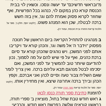
מ"ובראשי חדשיכם" עד יעשה ונסכו. וכשאין לוי בבית
הכנסת קורא כהן במקום לוי, כנהוג בכל הפרשיות, ואף
שחוזר לקרוא פסוק ואמרת להם וגו', אין בזה חשש
ברכה לבטלה, שכן הוא המנהג פשוט.
[ילקוט יוסף, חלק ב', ספר על
.
הלכות קריאת התורה ובית הכנסת, עמוד רו]
ב
מנהגינו להתחיל הקריאה ביום הראשון של חנוכה
מפסוק "וידבר ה' אל משה וגו', והכהן קורא עד ויקריבו
אותם לפני המשכן. ויש נוהגים שהכהן קורא עד סיום
ברכת כהנים, ואף על פי שיש להם על מה לסמוך, נכון
להודיעם שיותר טוב להמשיך עד לפני המשכן, ואם
יסכימו לבטל מנהגם תבא עליהם ברכה. ואין צריך לומר
שאם השליח צבור טעה וסיים לכהן ואני אברכם, וקפץ
הכהן ובירך ברכה אחרונה שיצא, ואין מחזירין אותו.
[ילקוט
.
יוסף, ספר על הלכות קריאת
ספר תורה
עמוד רז]
להזמנת
כתיבת ספר תורה כנסו לכאן
ג
ראש חודש טבת שחל בחול, מוציאין ב' ספרי תורה,
בראשון קוראים שלשה בפרשת ראש חודש, והרביעי