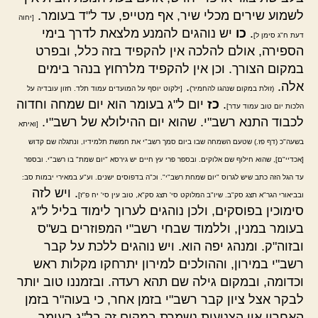
לשמוע שירים מכלי שיר, אף מטייפ, עד ל"ד בעומר.
[יחוה
.
כו
יש נוהגים להמנע מלצאת לדרך בימי
דעת ח"ג סימן ל]
הספירה, אולם להלכה אין להקפיד בזה כלל, ובפרט
במקום הצורך. וכן אין להקפיד מלרחוץ בנהר בימים
אלה.
.
(זולת במקום שנהגו להחמיר)
[ילקוט יוסף על המועדים עמוד תלד. חזון עובדיה על
.
כז
יום ל"ג בעומר הוא יום שמחה וחדוה
הלכות יום טוב עמוד עדר]
לכבוד התנא רשב"י. שהוא יום ההילולא של רשב"י.
[ואיתא
בשעה"כ (דף פז.) שטעם השמחה שבו ביום סמך רשב"י את חמשת תלמידיו, ונתגלה שם קדוש
[אכדיי"ם], שהוא חילוף שם אלוקים. ובספר פרי עץ חיים יש גירסא "יום שמת" בו רשב"י. ובספר
עד הגל הזה כתב שיש לגרוס "יום שמחת רשב"י". וכ"ה בדפוסים ישנים. וע"ע במאירי יבמות סב:
. ויש לזה
ובביאורי הגר"א תצג סק"ב. שיו"ב המלוקט סי' תצג סק"א, טוב עין סי' יח פ"ז]
סימוכין בפוסקים, ולכן נוהגים לערוך לימוד בליל ל"ג
בעומר במנין, וללמוד שבחי רשב"י המפוזרים בש"ס
ובזוה"ק. ומנהג יפה הוא. ויש נוהגים ללכת על קבר
רשב"י במירון, וההולכים למירון יתרחקו מקלות ראש
וכדומה, ובמקום גילה שם תהא רעדה. ובזמננו טוב יותר
לבקר אצל ציון קבר רשב"י בזמן אחר, כי בעוה"ר בזמן
האחרון אין הצניעות נשמרת במקום זה בל"ג בעומר.