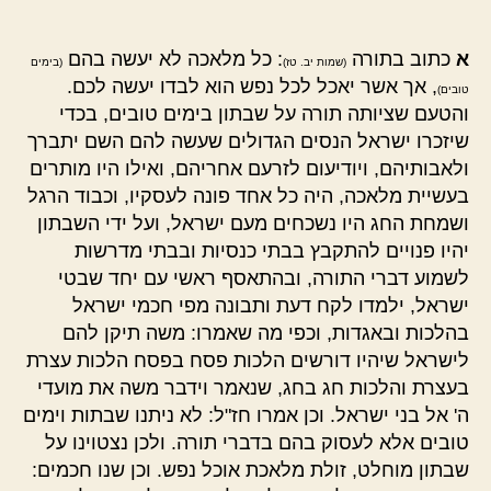
א
כתוב בתורה
: כל מלאכה לא יעשה בהם
(שמות יב. טז)
(בימים
, אך אשר יאכל לכל נפש הוא לבדו יעשה לכם.
טובים)
והטעם שציותה תורה על שבתון בימים טובים, בכדי
שיזכרו ישראל הנסים הגדולים שעשה להם השם יתברך
ולאבותיהם, ויודיעום לזרעם אחריהם, ואילו היו מותרים
בעשיית מלאכה, היה כל אחד פונה לעסקיו, וכבוד הרגל
ושמחת החג היו נשכחים מעם ישראל, ועל ידי השבתון
יהיו פנויים להתקבץ בבתי כנסיות ובבתי מדרשות
לשמוע דברי התורה, ובהתאסף ראשי עם יחד שבטי
ישראל, ילמדו לקח דעת ותבונה מפי חכמי ישראל
בהלכות ובאגדות, וכפי מה שאמרו: משה תיקן להם
לישראל שיהיו דורשים הלכות פסח בפסח הלכות עצרת
בעצרת והלכות חג בחג, שנאמר וידבר משה את מועדי
ה' אל בני ישראל. וכן אמרו חז"ל: לא ניתנו שבתות וימים
טובים אלא לעסוק בהם בדברי תורה. ולכן נצטוינו על
שבתון מוחלט, זולת מלאכת אוכל נפש. וכן שנו חכמים: