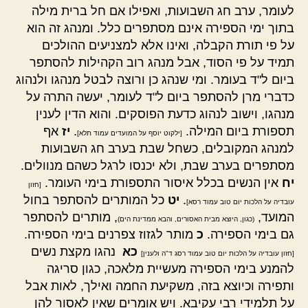
לעומר, ערב חג השבועות, ואפילו אם חל ברית מילה
בתוך ימי הספירה אינם מסתפרים כלל. ומנהג זה הוא
על פי תורת הקבלה, ואינו אלא למצניעים ההולכים
תמיד על פי הסוד, אבל מנהג רוב הקהילות להסתפר
ביום ל"ד בעומר. ומי שנהג כן ורוצה לבטל מנהגו ולנהוג
כדברי מרן להסתפר ביום ל"ד לעומר, יעשה התרה על
מנהגו, וישוב לנהוג כדעת הפוסקים. והוא הדין לענין
תספורת ביום המילה.
.
יז
אף
[ילקוט יוסף על המועדים עמוד תלא]
למנהג המקובלים, כשחל שבת בערב חג השבועות
מסתפרים בערב שבת, ולא יכנסו לרגל כשהם מנוולים.
יח
אין הנשים בכלל איסור התספורת בימי העומר.
[חזון
.
יט
כל המותרים להסתפר בחול
עובדיה על הלכות יום טוב עמוד רסא]
המועד,
, מותרים להסתפר
(כגון, היוצא מבית האסורים, והבא ממדינת הים)
גם בימי הספירה.
כ
מותר לגזוז צפרנים בימי הספירה.
כא
נהגו מקצת נשים
[חזון עובדיה על הלכות יום טוב עמוד רסג ד"ה ולענין]
להמנע בימי הספירה מעשיית מלאכה, כגון סריגה
ותפירה וכיוצא בזה, משקיעת החמה ואילך, לאות אבל
על תלמידי רבי עקיבא. ויש אומרים שאין לאסור להן