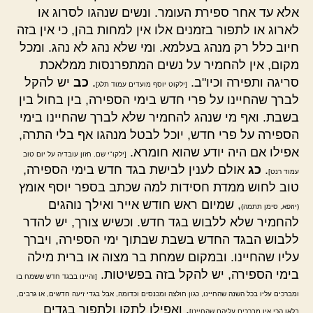
אלא עד אחר ספירת העומר. ונשים שנהגו לסרוג או
לארוג או לתפור בזמנים אלו אין למחות בהן, כי אין בזה
חיוב כלל רק מנהג בעלמא. ומי שלא נהג לא נהג. ומכל
מקום, אין להחמיר על נשים המתפרנסות ממלאכת
סריגה ותפירה וכיו"ב.
.
כב
יש להקל
[ילקוט יוסף מועדים עמוד תלג]
לברך שהחיינו על פרי חדש בימי הספירה, בין בחול בין
בשבת. ואף מי שנהג להחמיר שלא לברך שהחיינו בימי
הספירה על פרי חדש, יוכל לבטל מנהגו אף בלי התרה,
אפילו אם היה יודע שהוא חומרא.
[ילקו"י שם. חזון עובדיה על יום טוב
.
כג
אולם לענין לבישת בגד חדש בימי הספירה,
עמוד רנט]
טוב לחוש ממדת חסידות למה שכתב בספר יוסף אומץ
, שמיום ראש חודש אייר ואילך נוהגים
(יוזפא, סימן תתמה)
להחמיר שלא ללבוש בגד חדש. וכשיש צורך, יש להדר
ללבוש הבגד החדש בשבת שבתוך ימי הספירה, ויברך
עליו שהחיינו. ובמקום שמחת בר מצוה או ברית מילה
בימי הספירה, יש להקל בזה בפשיטות.
[והיינו בבגד חדש ששמח בו
ומברכים עליו בכל השנה שהחיינו, כגון חולצה ומכנסים וכדומה, אבל בגדי זיעה חדשים, או גרבים,
. ואפילו לתקן ולתפור בגדים
בלאו הכי אין מברכים עליהם שהחיינו]