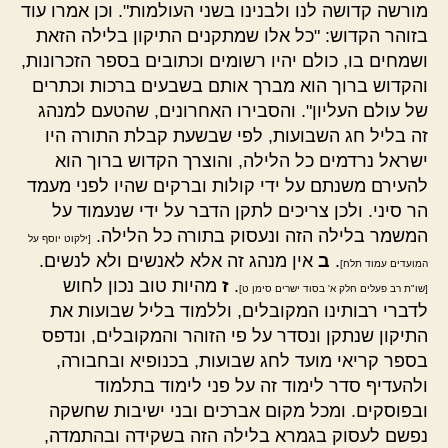
מורשה קדושה לנו ולבנינו בשני העולמות". וכן אמרו עוד
בזוהר הקדוש: "כל אלו שמתקנים התיקון בלילה הזאת
ושמחים בו, כולם יהיו רשומים וכתובים בספר הזכרונות,
והקדוש ברוך הוא מברך אותם בשבעים ברכות וכתרים
של עולם העליון". והסבירו האחרונים, שהטעם למנהג
זה בליל חג השבועות, לפי שבשעת קבלת התורה היו
ישראל נרדמים כל הלילה, והוצרך הקדוש ברוך הוא
להעירם משנתם על ידי קולות וברקים שהיו לפני מעמד
הר סיני. ולכן צריכים לתקן הדבר על ידי שנעמוד על
המשמר בלילה הזה ונעסוק בתורה כל הלילה.
[ילקוט יוסף על
.
ב
אין מנהג זה אלא לאנשים ולא לנשים.
המועדים עמוד תלח]
.
ז
מהיות טוב נכון לחוש
[שו"ת רב פעלים חלק א' בסוד ישרים סימן ט]
לדברי רבותינו המקובלים, וללמוד בליל שבועות את
התיקון שנתקן ונסדר על פי הזוהר והמקובלים, ונדפס
בספר קריאי מועד לחג שבועות, בכנופיא ובחבורה,
ולהעדיף סדר לימוד זה על פני לימוד בתלמוד
ובפוסקים. ומכל מקום אברכים ובני ישיבות שחשקה
נפשם לעסוק בגמרא בלילה הזה בשקידה ובהתמדה,