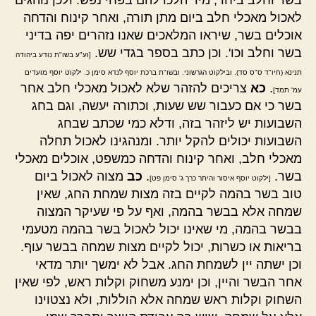
בשר וחלב ביחד, מיד הלכו להם בפחי נפש. ולכן נוהגים
לאכול מאכלי חלב ביום מתן תורה, ואחר קינוח והדחה
אוכלים בשר, שיראו המלאכים שאנו נזהרים יפה בדיני
בשר וחלב וכו'. וכן כתב בספר בגדי שש.
[וע"ע בשו"ת נודע ביהודה
תנינא (חיו"ד ס"ס סד). ובילקוט הגרשוני. ובשו"ת ברכת יוסף לנדא סימן כ. ילקוט יוסף מועדים
.
כא
צריכים להזהר שלא לאכול מאכלי חלב אחר
עמ' תמד]
בשר כי אם כעבור שש שעות, וכתורה יעשה, וגם בחג
השבועות יש ליזהר בזה, ודלא כמי שכתב שבחג
השבועות יכולים להקל יותר. ומנהגינו לאכול תחלה
מאכלי חלב, ואחר קינוח והדחה כמשפט, אוכלים מאכלי
בשר.
.
כב
מצוה לאכול ביום
[ילקוט יוסף איסור והיתר כרך ג' סימן פט]
טוב בשר בהמה לקיים בזה מצות שמחת החג, שאין
שמחה אלא בבשר בהמה, ואף על פי שעיקר המצוה
בבשר בהמה, מי שאינו יכול לאכול בשר בהמה מטעמי
בריאות או כשרות, יכול לקיים מצות שמחה בבשר עוף.
וכן ישתה יין לשמחת החג. אבל לא ימשך יותר מדאי
אחר הבשר והיין, וכן ימנע משחוק וקלות ראש, לפי שאין
השחוק וקלות ראש שמחה אלא הוללות, ולא נצטוינו