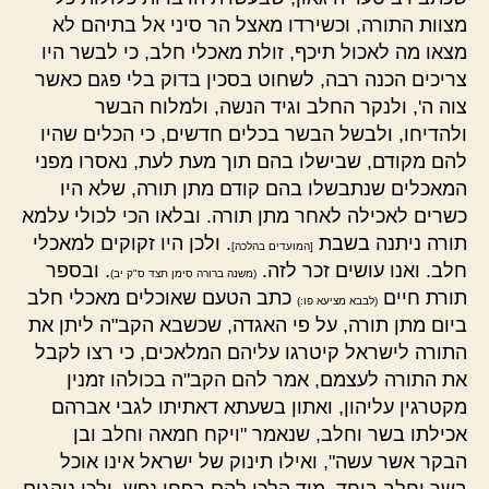
מצוות התורה, וכשירדו מאצל הר סיני אל בתיהם לא
מצאו מה לאכול תיכף, זולת מאכלי חלב, כי לבשר היו
צריכים הכנה רבה, לשחוט בסכין בדוק בלי פגם כאשר
צוה ה', ולנקר החלב וגיד הנשה, ולמלוח הבשר
ולהדיחו, ולבשל הבשר בכלים חדשים, כי הכלים שהיו
להם מקודם, שבישלו בהם תוך מעת לעת, נאסרו מפני
המאכלים שנתבשלו בהם קודם מתן תורה, שלא היו
כשרים לאכילה לאחר מתן תורה. ובלאו הכי לכולי עלמא
תורה ניתנה בשבת
. ולכן היו זקוקים למאכלי
[המועדים בהלכה]
חלב. ואנו עושים זכר לזה.
. ובספר
(משנה ברורה סימן תצד ס"ק יב)
תורת חיים
כתב הטעם שאוכלים מאכלי חלב
(לבבא מציעא פו:)
ביום מתן תורה, על פי האגדה, שכשבא הקב"ה ליתן את
התורה לישראל קיטרגו עליהם המלאכים, כי רצו לקבל
את התורה לעצמם, אמר להם הקב"ה בכולהו זמנין
מקטרגין עליהון, ואתון בשעתא דאתיתו לגבי אברהם
אכילתו בשר וחלב, שנאמר "ויקח חמאה וחלב ובן
הבקר אשר עשה", ואילו תינוק של ישראל אינו אוכל