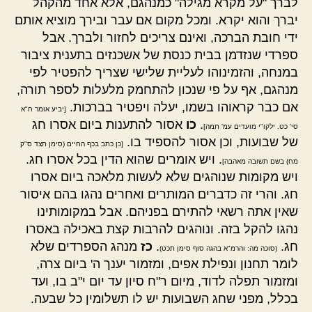
לברך "על מקרא מגילה" כמנהגם, אלא אחד מהקהל
יברך והוא יקרא. ומכל מקום אם עבר ובירך מוציא אותם
ידי חובת הברכה, ואינם צריכים לחזור ולברך. אבל
ספרדי שנזדמן בבית כנסת של אשכנזים בתענית ציבור
במנחה, והזמינוהו לעליית שלישי שצריך להפטיר לפי
מנהגם, אף על פי שנכון להתחמק מלעלות לספר תורה,
אם כבר קראוהו בשמו, יעלה ויפטיר בברכות.
[יביע אומר ח"א
.
כו
אסור להתענות ביום אסרו חג
סי' כט. ילקו"י מועדים עמ' תמה]
של שבועות, וכן אסור להספיד בו.
[כן כתב בכף החיים (סימן תצד ס"ק
. ויש אומרים שהוא הדין בכל אסרו חג.
מח) בשם תשובה מאהבה]
ויש מקומות שנוהגים שלא לעשות מלאכה ביום אסרו
חג. והרי זה כדברים המותרים ואחרים נהגו בהם איסור
שאין אתה רשאי להתירם בפניהם. אבל במקומותינו
נהגו להקל בזה. ונוהגים להרבות קצת באכילה באסרו
חג.
.
כז
מנהג הספרדים שלא
(סוכה מה: והרמ"א בהגה סוף סימן תכט)
לומר תחנון ונפילת אפים, ומזמור יענך ה' ביום צרה,
ומזמור תפלה לדוד, מיום ר"ח סיון עד יום י"ב בו, ועד
בכלל, מפני שחג השבועות יש לו תשלומין כל שבעה.