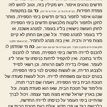
חדשים נוהגים איסור. ויש מקילין בזה, וטוב לחוש לזה
ממדת חסידות.
.
כד
גם במקומות
[יבי"א ח"ג סי' כו. יחו"ד א' סי' כד]
שנהגו איסור לתפור בגדים חדשים בימי הספירה, מותר
לתקן ולתפור ולקנות מלבושים חדשים בימי הספירה
לחתן העושה נישואין בל"ג בעומר, למנהג אשכנז, או
ל"ד בעומר למנהג ספרד. וכל שכן אם החתן לא קיים
מצות פריה ורביה. ואין בזה מנהג להחמיר.
[יביע אומר חלק ג'
.
כה
מי שנזדמן לו
חלק אורח חיים סימן כו סק"ד. חזון עובדיה על יום טוב עמו' רסא]
להכנס לדירה חדשה בימי הספירה, מותר לו להכנס
ולדור בתוכה. ואין להקפיד לדחות כניסתו עד אחר ל"ג
לעומר. ואפילו בדירה לשם הרווחה. וכן רשאי לסייד
ולצבוע הדירה, או לעשות טפטים לנוי בימי הספירה,
בטרם יכנס עם משפחתו לדירה. ויכול לעשות סעודה של
חנוכת הבית בימי הספירה, ויאמרו שם דברי תורה,
והלימוד של חנוכת הבית, שאז הוא סעודת מצוה, וכל
שכן בארץ ישראל שהיא מצוה מצד עצמה. ויכול לברך
שהחיינו בימי העומר על כניסתו לדירה החדשה,
בלבישת בגד או פרי חדש, אולם בעת חנוכת הבית אין