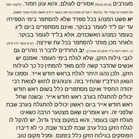
מעורבים
אסורים לעולם, והוא עוון חמור.
[בנים ובנות]
[ילקוט יוסף
.
על המועדים עמוד תל. ובחומר ריקודים מעורבים ראה באוצר דינים לאשה ולבת עמוד תשצז]
יא
פשט המנהג בכל ספרד שלא להסתפר בימי הספירה
עד יום ל"ד לעומר בבוקר, ואינם מסתפרים ביום ל"ג
בעומר כמנהג האשכנזים, אלא בל"ד לעומר בבוקר.
ולאחר מכן מותר להסתפר בכל עת שירצה.
[יביע אומר ח"ג סימן
.
יב
החרדים לדבר ה' נזהרים גם
כו. ויחוה דעת ח"ד סימן לב אות כ']
לגבי גילוח הזקן, שלא לגלח בימי העומר. ואמנם יש
אנשים שהדבר קשה להם מאד להמתין כל כך לגילוח
הזקן, ולכן נהגו היתר לגלח בראש חודש אייר. וסמכו על
הגאון הרדב"ז שהתיר בזה. והנוהגים לחוש לצואת רבי
יהודה החסיד ואינם מסתפרים כלל בשום ראש חודש
יכולים להתגלח בערב ראש חודש אייר. ובשנה שחל
ראש חודש אייר ביום ראשון יכולים להתגלח בערב שבת
שלפני זה. ויש אומרים שאם מצטער הרבה כשאינו
מגלח זקנו בעומר, והוא במקום צורך גדול, יש להקל לו
לגלח הזקן בכל ערב שבת לכבוד שבת, כי לא דיברו
הפוסקים בגילוח הזקן כלל בזמנם. ומכל מקום טוב