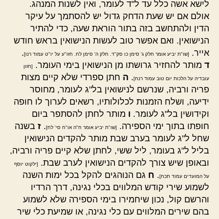
לישא אשה כלל עד ל"ד לעומר, ואין לשנות המנהג.
אולם אם יש שעת הדחק גדול יש להסתמך על עיקר
הדין ולהתחשב בזה בתור הוראת שעה, כדי להתיר
הנישואין. ואם אפשר טוב לעשות הנישואין בראש חודש
אייר.
.
[שו"ת יביע אומר חלק ג' סימן כו סק"ד. חלק ה' סימן לח. חזו"ע על יו"ט עמוד רנו]
ד
מותר להחזיר גרושתו מן הנישואין בימי העומר.
[חזון
.
ה
חתן ספרדי שלא קיים מצות
עובדיה על הלכות יום טוב עמוד רנח]
פריה ורביה, שנרשם לנישואין בל"ג לעומר, מחוסר
ידיעה, ושלח הזמנות לכלולותיו, רשאים לערוך לו חופה
וקידושין בל"ג לעומר.
ו
מותר לחתן להסתפר ביום
חופתו בתוך ימי הספירה.
.
ז
בשנה
[שו"ת יביע אומר ח"ה או"ח סי' לח]
שחל ל"ג לעומר בערב שבת מותר להקדים הנישואין
בליל ל"ג בעומר, ליל ששי, לחתן שלא קיים פריה ורביה,
ובאופן שיש צורך להקדים הנישואין לערב שבת.
[ילקוט יוסף
.
ח
גם הנוהגים להקל בכל ימות השנה
על המועדים עמוד תכח]
לשמוע שירי קודש המלווים בכלי נגינה, דרך הרדיו
והרשם קול, נכון שיחמירו בימי הספירה שלא לשמוע
בהם שירים המלווים עם כלי נגינה, או שמיעת כלי שיר