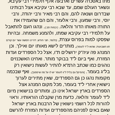
מתו באסכרה עשרים וארבעה אלף תלמידי רבי עקיבא,
ונשאר העולם שמם, עד שבא רבי עקיבא אצל רבותינו
שבדרום ושנאה להם, והם רבי מאיר ורבי יהודה, ורבי
יוסי, ורבי שמעון, ורבי אלעזר, והם הם שהעמידו את
התורה מאותו הדור והלאה.
. ונהגו העם להתאבל
(יבמות סב:)
על תלמידי רבי עקיבא שמתו, ולהמנע משמחה. ובהיות
שפסקו למות בפרוס עצרת,
(כלומר, חצי חודש, דהיינו חמשה עשר יום קודם
, מותרים לישא מאותו יום ואילך. וכן
חג השבועות, שהוא ל"ד לעומר)
המנהג פה עיה"ק ירושלים ת"ו, אצל כל הספרדים ועדות
המזרח, ואף ביום ל"ד בבוקר מותר. ואחינו האשכנזים
נוהגים כמו שכתב הרמ"א להתיר לעשות נישואין רק
בל"ג בעומר.
. ואף שבכמה
[והמיקל גם בליל ל"ג לעומר יש לו על מה שיסמוך]
מקומות נהגו כן גם הספרדים, שאין מתירים לערוך
נישואין אחרי ל"ד בעומר, מכל מקום המנהג אצל
הספרדים בארץ ישראל אינו כן, ומותרים בנישואין מיום
ל"ד לעומר והלאה, כדעת מרן שקבלנו הוראותיו. וראוי
להורות לכל רושמי נישואין של הרבנות בארץ ישראל
שאם באים לפניהם מהספרדים ועדות המזרח להרשם