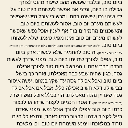
ביום טוב, ובלבד שעושה מהם שיעור מועט לצורך
אכילה בו ביום, ומ"מ אם אפשר לעשותם ביום טוב על
ידי שינוי נכון שישנה בהם. ומכשירי אוכל נפש שאפשר
לעשותם מערב יום טוב, אסור לעשותם ביום טוב.
והאשכנזים מחמירים בזה אף לענין אוכל נפש שאפשר
לעשותו מערב יום טוב ואינו מפיג טעמו, שלא לעשותו
ביום טוב.
[ילקוט יוסף על המועדים עמוד תנב. הליכות עולם ח"ב עמוד ה'. חזון עובדיה
.
ה
טוב להחמיר שלא לעשות ארק ביום
על יום טוב עמוד ח]
טוב, אפילו לצורך שתייתו ביום טוב, מפני שדרך לעשות
הרבה בבת אחת.
ו
המבשל ביום טוב לצורך אכילה
גסה, כגון שהיה שבע כבר מאכילתו, ואחר כך בישל
ביום טוב ואכל אכילה גסה עד שקץ במזונו, עשה איסור
בבישולו, דלא חשיב אכילה כלל. אבל אם אכל אכילה
גסה שעדיין נהנה מאכילתו, הוי בכלל אוכל נפש דשרי.
.
ז
אסרו חכמים לקצור שדהו או לבצור
[שו"ת יבי"א ח"ח סי' מז]
כרמו ביום טוב אפילו לצורך אוכל נפש, מפני שאדם
רגיל לקצור שדהו ולבצור כרמו כאחד, ונמצא כל היום
טרוד במלאכתו וימנע משמחת יום טוב. וכן מלאכת