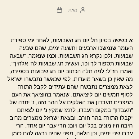
מאת
המחבר
תאריך
הפוסט
פוסט
א
בששה בסיון חל יום חג השבועות, לאחר ימי ספירת
העומר שנמשכו ארבעים ותשעה ימים, שהם שבעה
שבועות, ולכן נקרא חג השבועות. וכמו שנאמר: "שבעה
שבועות תספור לך וכו', ועשית חג שבועות לה' אלהיך".
ואמרו חז"ל: למה תלה הכתוב יום חג שבועות בספירה,
מה שאין כן בשאר מועדות, לפי שכאשר נתבשרו ישראל
לצאת ממצרים נתבשרו שהם עתידים לקבל התורה
לסוף חמשים יום ליציאתם, שנאמר בהוציאך את העם
ממצרים תעבדון את האלקים על ההר הזה, נ' יתרה של
"תעבדון" במקום תעבדו, לרמז שמקץ נ' יום לצאתם
יקבלו התורה בהר חורב, ובצאת ישראל ממצרים מרוב
חיבה היו מונים בכל יום ויום: הרי עבר יום אחד, הרי
עברו שני ימים, וכן הלאה, מפני שהיה נראה להם כזמן