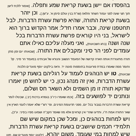
בהפסדו אם יישן בשעת קריאת שמע ותפלה.
[ואסור ללכת לישן
. וכן יזהר
תוך חצי שעה לפני עמוד השחר והלאה (שו"ת בנין עולם סימן א'. ע"ש).]
בשעת קריאת התורה, שהיא פרשת עשרת הדברות, לבל
תחטפנו שינה, וכבר אמרו חז"ל: אמר הקדוש ברוך הוא
לישראל, בני היו קוראים פרשת עשרת הדברות בכל
שנה ושנה
, ואני מעלה עליכם כאילו אתם
(בחג השבועות)
עומדים לפני הר סיני ומקבלים את התורה.
[שבאותו יום זמן מתן
תורה מתעוררת אותה הארה קדושה של המעמד הנשגב והנורא של אבותינו במעמד הר סיני. קל
וחומר ממה שאמרו במדת פורענות בתוספות סוטה יד. וראה בילקוט יוסף מועדים הלכות
.
טו
יש הנוהגים לעמוד על רגליהם בשעת קריאת
שבועות]
עשרת הדברות, ואין זה מנהג נכון, כי יש לחוש פן יאמרו
שדוקא תורה זו מן השמים ולא השאר חס ושלום,
ונותנים יד לפושעים בזה.
[וכמו שאמרו כיו"ב בגמרא ברכות (יב.), שבטלו לומר
קריאת עשרת הדברות בצבור בכל יום, מפני תרעומת המינים, ופי' רש"י שלא יאמרו לעמי הארץ אין
.
שאר התורה אמת ח"ו, ותדעו שהרי אין קוראים אלא מה שאמר הקב"ה ושמעו מפיו בסיני. ע"כ]
ויש למחות בנוהגים כן, ומכל שכן במקום שיש שם
תלמידי חכמים שיושבים בשעת קריאת עשרת הדברות,
שיש למחות במי שעומד, משום יוהרא.
[ילקוט יוסף מועדים שם. חזון