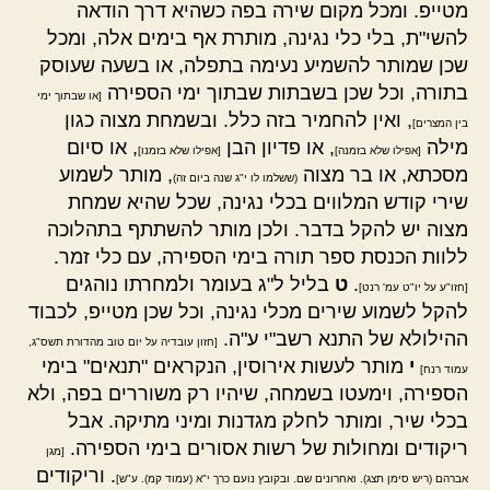
מטייפ. ומכל מקום שירה בפה כשהיא דרך הודאה
להשי"ת, בלי כלי נגינה, מותרת אף בימים אלה, ומכל
שכן שמותר להשמיע נעימה בתפלה, או בשעה שעוסק
בתורה, וכל שכן בשבתות שבתוך ימי הספירה
[או שבתוך ימי
, ואין להחמיר בזה כלל. ובשמחת מצוה כגון
בין המצרים]
מילה
, או פדיון הבן
, או סיום
[אפילו שלא בזמנה]
[אפילו שלא בזמנו]
מסכתא, או בר מצוה
, מותר לשמוע
(ששלמו לו י"ג שנה ביום זה)
שירי קודש המלווים בכלי נגינה, שכל שהיא שמחת
מצוה יש להקל בדבר. ולכן מותר להשתתף בתהלוכה
ללוות הכנסת ספר תורה בימי הספירה, עם כלי זמר.
.
ט
בליל ל"ג בעומר ולמחרתו נוהגים
[חזו"ע על יו"ט עמ' רנט]
להקל לשמוע שירים מכלי נגינה, וכל שכן מטייפ, לכבוד
ההילולא של התנא רשב"י ע"ה.
[חזון עובדיה על יום טוב מהדורת תשס"ג,
י
מותר לעשות אירוסין, הנקראים "תנאים" בימי
עמוד רנח]
הספירה, וימעטו בשמחה, שיהיו רק משוררים בפה, ולא
בכלי שיר, ומותר לחלק מגדנות ומיני מתיקה. אבל
ריקודים ומחולות של רשות אסורים בימי הספירה.
[מגן
. וריקודים
אברהם (ריש סימן תצג). ואחרונים שם. ובקובץ נועם כרך י"א (עמוד קמ). ע"ש]