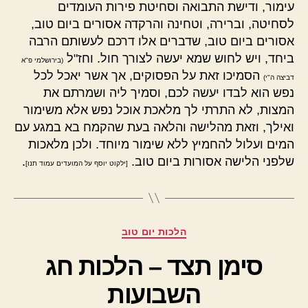
עימור, ודישת התבואה וסחיטת פירות העומדים
לסחיטה, וברירה, וטחינה והרקדה אסורים ביום טוב,
אסורים ביום טוב, שדברים אלו דרכם לעשותם הרבה
ביחד, ויש לחוש שמא יעשה לצורך חול. וחז"ל
(בירושלמי פ"א
הסמיכו זאת על הפסוקים, אך אשר יאכל לכל
דביצה ה"י)
נפש הוא לבדו יעשה לכם, וסמיך ליה ושמרתם את
המצות, לא התרתי לך מלאכת אוכל נפש אלא משימור
ואילך, וזאת מהלישה והלאה בעת שהקמח בא במגע עם
המים ועלול להחמיץ ללא שימור מיוחד. ולכן מלאכות
שלפני הלישה אסורות ביום טוב.
.
[ילקוט יוסף על המועדים עמוד תנו]
קטגוריות
הלכות יום טוב
סימן תצד – הלכות חג
השבועות