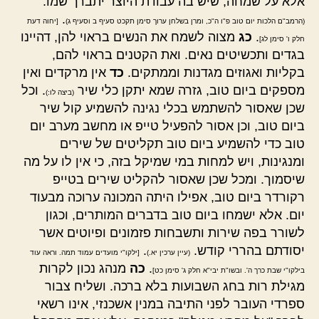
אלא על שמחה, שיש בה עבודת היוצר יתברך שמו.
.
(הרמב"ם הלכות יום טוב פ"ו ה"כ, ומרן בשלחן ערוך סימן תקכט סעיף ב וסעיף ג)
[יחוה דעת
.
כג
מצוה לשמח את הנשים בראוי להן, דהיינו
חלק ו' סימן לג]
בגדים ותכשיטים נאים. ואת הקטנים בראוי להם,
בקליות ואגוזים מגדנות וממתקים.
כד
אין מרקדים ואין
מספקים ביום טוב, גזרה שמא יתקן כלי שיר
. וכל
(ביצה לו:)
שכן שאסור להשתמש בכלי נגינה להשמיע קול שיר
ביום טוב, וכן אסור להפעיל טייפ או מחשב מערב יום
טוב כדי להשמיע ביום טוב תקליטים של שירים
ומנגינות, ויש למחות במי שמיקל בזה, כי אין לו על מה
שיסמוך. ומכל שכן שאסור להקליט שירים בטייפ
רקורדר ביום טוב, אפילו היתה המכונה ערוכה מבעוד
יום. אלא ישמחו ביום טוב בדברים המותרים, וכגון
לשורר בפה שירות ותשבחות פזמונים ופיוטים אשר
יסודתם בהררי קודש.
.
(עיין ערכין יא.)
[ילקו"י מועדים עמוד תמה. וראה עוד
.
כה
מנהג נכון לקרות
בילקו"י שבת כרך ה'. ובשו"ת יבי"א חלק ג' סימן כט]
מגילת רות בחג השבועות בלא ברכה. ושליח צבור
ספרדי העובר לפני התיבה במנין אשכנזי, אינו רשאי