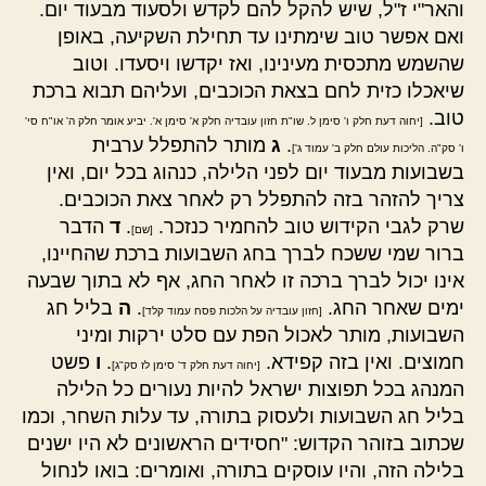
והאר"י ז"ל, שיש להקל להם לקדש ולסעוד מבעוד יום.
ואם אפשר טוב שימתינו עד תחילת השקיעה, באופן
שהשמש מתכסית מעינינו, ואז יקדשו ויסעדו. וטוב
שיאכלו כזית לחם בצאת הכוכבים, ועליהם תבוא ברכת
טוב.
[יחוה דעת חלק ו' סימן ל. שו"ת חזון עובדיה חלק א' סימן א'. יביע אומר חלק ה' או"ח סי'
.
ג
מותר להתפלל ערבית
ו' סק"ה. הליכות עולם חלק ב' עמוד ג']
בשבועות מבעוד יום לפני הלילה, כנהוג בכל יום, ואין
צריך להזהר בזה להתפלל רק לאחר צאת הכוכבים.
שרק לגבי הקידוש טוב להחמיר כנזכר.
.
ד
הדבר
[שם]
ברור שמי ששכח לברך בחג השבועות ברכת שהחיינו,
אינו יכול לברך ברכה זו לאחר החג, אף לא בתוך שבעה
ימים שאחר החג.
.
ה
בליל חג
[חזון עובדיה על הלכות פסח עמוד קלד]
השבועות, מותר לאכול הפת עם סלט ירקות ומיני
חמוצים. ואין בזה קפידא.
.
ו
פשט
[יחוה דעת חלק ד' סימן לז סק"ג]
המנהג בכל תפוצות ישראל להיות נעורים כל הלילה
בליל חג השבועות ולעסוק בתורה, עד עלות השחר, וכמו
שכתוב בזוהר הקדוש: "חסידים הראשונים לא היו ישנים
בלילה הזה, והיו עוסקים בתורה, ואומרים: בואו לנחול