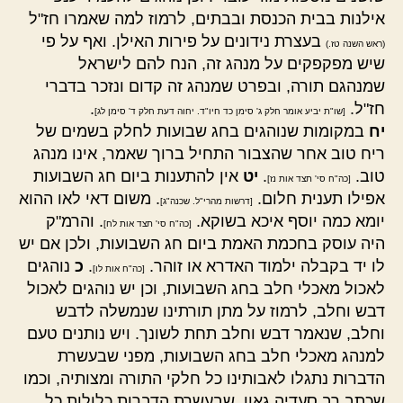
אילנות בבית הכנסת ובבתים, לרמוז למה שאמרו חז"ל
בעצרת נידונים על פירות האילן. ואף על פי
(ראש השנה טז.)
שיש מפקפקים על מנהג זה, הנח להם לישראל
שמנהגם תורה, ובפרט שמנהג זה קדום ונזכר בדברי
חז"ל.
.
[שו"ת יביע אומר חלק ג' סימן כד חיו"ד. יחוה דעת חלק ד' סימן לג]
יח
במקומות שנוהגים בחג שבועות לחלק בשמים של
ריח טוב אחר שהצבור התחיל ברוך שאמר, אינו מנהג
טוב.
.
יט
אין להתענות ביום חג השבועות
[כה"ח סי' תצד אות נז]
אפילו תענית חלום.
. משום דאי לאו ההוא
[דרשות מהרי"ל. שכנה"ג]
יומא כמה יוסף איכא בשוקא.
. והרמ"ק
[כה"ח סי' תצד אות לח]
היה עוסק בחכמת האמת ביום חג השבועות, ולכן אם יש
לו יד בקבלה ילמוד האדרא או זוהר.
.
כ
נוהגים
[כה"ח אות לו]
לאכול מאכלי חלב בחג השבועות, וכן יש נוהגים לאכול
דבש וחלב, לרמוז על מתן תורתינו שנמשלה לדבש
וחלב, שנאמר דבש וחלב תחת לשונך. ויש נותנים טעם
למנהג מאכלי חלב בחג השבועות, מפני שבעשרת
הדברות נתגלו לאבותינו כל חלקי התורה ומצותיה, וכמו
שכתב רב סעדיה גאון, שבעשרת הדברות כלולות כל