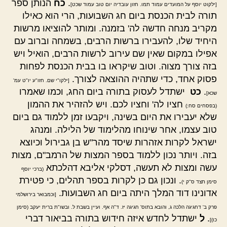
.
כח
הנותן ספר
[ילקוט יוסף על המועדים עמוד תמו. חזון עובדיה יום טוב עמוד שכט]
תורה לבית הכנסת ביום חג השבועות, הרי הוא כאילו
מקריב מנחה חדשה לה' בזמנה. ומותר להוציאו מרשות
היחיד שלו, להעבירו ברשות הרבים, בשמחה וברוב עם
אפילו במקום שאין שם עירוב לרשות הרבים, הואיל ויש
בזה צורך מצוה. וטוב שיקראו בו בבית הכנסת לפחות
פסוק אחד, כדי שתהיה ההוצאה לצורך.
[ילקו"י שם. חזו"ע יו"ט עמ'
.
כט
ישתדל לעסוק בתורה ביום החג, וכמו שאמרו
שכא]
חציו לה' וחציו לכם. ויש להזהיר את ההמון
(בפסחים סח:)
שלא יעבירו את היום בשינה, ויקבעו זמן ללמוד גם ביום
טוב עצמו, אחר שינוחו מהלימוד של הלילה. ומנהג
ישראל לקרות אזהרות שיסד מהר"ש בן גבירול וכיוצא
בזה. ויותר נכון ללמוד בספר המצות של הרמב"ם, מצות
עשה ומצות לא תעשה, דסלקי אליבא דהלכתא
(ברכי יוסף
. ונכון גם כן לקרות בספר תהלים, כי פטירת
סימן תצד ס"ק י)
אדונינו דוד המלך היתה ביום חג השבועות.
[וכמבואר בירושלמי
פרק ב' דחגיגה הלכה ג, והובא בתוס' חגיגה יז. ד"ה אף. ועיין בשבת ל. ובשו"ת ברית יעקב (סימן
.
ל
ישתדל לחדש איזה חידוש בתורה בביאור דברי
כו)]