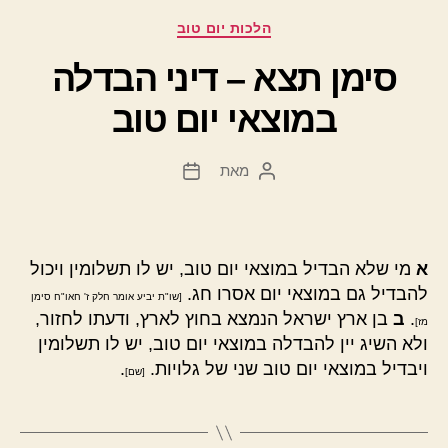
קטגוריות
הלכות יום טוב
סימן תצא – דיני הבדלה
במוצאי יום טוב
מאת
המחבר
תאריך
הפוסט
פוסט
א
מי שלא הבדיל במוצאי יום טוב, יש לו תשלומין ויכול
להבדיל גם במוצאי יום אסרו חג.
[שו"ת יביע אומר חלק ז' חאו"ח סימן
.
ב
בן ארץ ישראל הנמצא בחוץ לארץ, ודעתו לחזור,
מז]
ולא השיג יין להבדלה במוצאי יום טוב, יש לו תשלומין
ויבדיל במוצאי יום טוב שני של גלויות.
.
[שם]