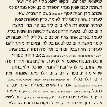
לנישואין לפניהם, ויבקשו לישא בל"ג לעומר, יעירו
תשומת לבם שאין מנהג הספרדים כן, אלא מנהגם כמו
שכתב מרן הבית יוסף
בשם הרשב"ץ, שאין
(סימן שצג)
לערוך נישואין לפני ל"ד לעומר, כדין תספורת שאין
להתיר התספורת אלא ביום ל"ד בבוקר, מדין מקצת
היום ככולו. ובשעת הדחק אפשר לעשות הנישואין בל"ג
לעומר בערב, אחר צאת הכוכבים של ליל ל"ד, שבזה יש
לומר מקצת היום ככולו, גם בלילה. ומיום זה מותר להם
לערוך נישואין בכל יום ויום, וכל עדה תחזיק במנהגיה.
.
ב
אם החתן ספרדי
[ילקוט יוסף מועדים. חזון עובדיה על יום טוב עמו' רנה]
והכלה מבנות אשכנז, או להיפך, הולכים בזה אחר העדה
של החתן, בין להקל ובין להחמיר. שהכל תלוי בחתן
שהוא מחוייב בפריה ורביה. ובו תלוי עיקר השמחה, ואין
הדבר תלוי בכלה.
(ומה גם שמאז הנישואין אשה אשכנזיה הנישאת לספרדי נטפלת
. ואם יש חשש שיבואו לידי איסורים, יש
אליו בכל הדינים והמנהגים)
להקל.
.
ג
מעיקר
[שו"ת יביע אומר חלק ה' עמו' שמט. שו"ת יחוה דעת חלק ג' סי' לא]
הדין מי שלא קיים פריה ורביה,
, יכול לישא
(דהיינו שאין לו בן ובת)
אשה בתוך ימי הספירה, ומכל מקום גם בזה נהגו שלא