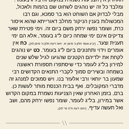
ומלבד כל זה יש נוהגים לשחוט שם בהמות ולאכול,
מבלי לבדוק אם השוחט הוא בר סמכא, וגם רבו
המכשולות בענין הניקור מחלב דאורייתא שהוא איסור
כרת, ושומר נפשו ירחק משם ביום זה. וימי פטירת שאר
צדיקים אינם ימי שמחה כיום ל"ג בעומר, אלא הם ימי
תענית וצער.
.
כח
אין
[יביע אומר חלק ג' סימן יא. יחוה דעת חלק ה' סימן לה]
אומרים וידוי ותחנונים ביום ל"ג בעומר.
כט
יש נוהגים
לקחת את ילדיהם הקטנים שהגיעו לגיל שלש שנים
למירון בל"ג לעומר כדי שיסתפרו תספורת ראשונה
בשמחה ובשירים סמוך לקברי התנאים הקדושים רבי
שמעון בר יוחאי ורבי אלעזר בנו. ויש סמוכים למנהג זה
מדברי המקובלים. ואף בבית הכנסת מותר לעשות כן.
ברם, בזמן האחרון שאין הצניעות נשמרת במקום הקדוש
אשר במירון, בל"ג לעומר, שומר נפשו ירחק מהם, ושב
ואל תעשה עדיף.
.
[יחוה דעת ח"ה סי' לה]