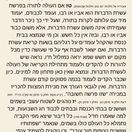
.
טז
אם העולה לתורה בפרשת
עובדיה על הלכות יום טוב הלכות שבועות]
עשרת הדברות הוא אביו או רבו, ועומד לכבודם, יעמוד
מיד עם עלותם לקרות בתורה, שעל ידי כך ניכר הדבר
שעמידתו אינה משום עשרת הדברות, אלא משום כבוד
אביו או רבו, ובזה אין כל חשש. וכן מי שנמצא בבית
כנסת שהקהל עומדים על רגליהם בשעת קריאת עשרת
הדברות, ואם ישאר לשבת אף על פי שעושה כדין מכל
מקום יש חשש שמא יראה כמזלזל ח"ו, נראה שיש
להורות לו להקדים ולעמוד מתחילת הקריאה של העולה
לעשרת הדברות, ונמצא שאין כאן פתחון פה למינים, כיון
שכבר הקדים לעמוד בכמה פסוקים קודם עשרת
הדברות. ואין לגבאי העורך את מכירת המצוות להכריז
במכירה "שזו פרשה חשובה".
[יביע אומר חלק ב' סימן טז סק"ג חיו"ד. יחוה
.
יז
נוהגים לשטוח עשבי בשמים
דעת חלק א' סימן כט. וחלק ו' סימן ח]
ושושנים בבתי הכנסת ובבתים לכבוד חג השבועות, זכר
למה שאמרו חז"ל
כל דיבור שיצא מפי הקב"ה
(שבת פח:)
נתמלא כל העולם כולו בשמים, שנאמר "שפתותיו
שושנים נוטפות מור עובר". וכן נוהגים להעמיד ענפי