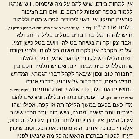
אין למחות בידם, שיש להם על מה שיסמוכו. ויש שנהגו
ללמוד בספר המצוות להרמב"ם. ואם רוב הציבור
קוראים התיקון אין ראוי ליחידים לפרוש מהם וללמוד
תלמוד או רמב"ם.
.
[ילקוט יוסף על המועדים עמוד תלט. יחוה דעת חלק ג' סימן לב]
ח
יש להזהר מלדבר דברים בטלים בלילה הזה, ולא
יאבד זמן יקר זה בשיחה בטילה. ויושב בטל כישן דמי.
ועל פי הקבלה אין לקרות משנה בלילה זו. ולפני נקודת
חצות הלילה יש לקרות קריאת שמע, בפרט לאלה
שהתפללו ערבית מבעוד יום. ואם יש תלמיד חכם בין
החבורה טוב ונכון שיבאר לקהל דברי הגמרא והמדרש
ותרי"ג מצות, דבר דבור על אופניו, בדברי אגדה
המושכים את הלב, כדי שלא יבואו להתנמנם.
[ילקוט יוסף על
.
ט
העוסקים בתורה בלילה, ומגישים להם
המועדים עמוד תמ]
מדי פעם בפעם במשך הלילה תה או קפה, אפילו שהו
בינתים יותר משעה ומחצה, שיש בזה יותר מכדי שיעור
עיכול המזון, אינם צריכים לחזור ולברך על כל כוס וכוס,
אלא די בברכה אחת, והיא פוטרת את הכל. וטוב שיכוין
דעתו לפטור בברכתו הראשונה כל מה שיביאו לפניו