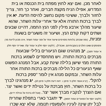
לאחר מכן. ואם יצא לחוץ מפתח בית הכנסת או בית
המדרש, אפילו הניח מקצת חברים, ואחר כך חזר, צריך
לחזור ולברך, ששינוי מקום נחשב להיסח הדעת.
יא
אין
לברך ברכות התורה אלא עד אחרי עלות השחר, שהוא
שיעור מהלך ארבע מילין לפני הנץ החמה, דהיינו שבעים
ושתים דקות קודם הנץ, ושיעור זה משערים בשעות
זמניות,
(ומה שנכתב בלוחות מסוימים שיעור אחר על זמני עמוד השחר, אינו מכוון לדעת מרן
.
והפוסקים שאנו הולכים בעקבותיהם. ואכמ"ל)
[ילקוט יוסף חלק א' עמוד קלז. שארית יוסף חלק
.
יב
מנהגינו שגם הניעורים בלילי שבועות
א' עמוד תפב]
מברכים ברכות התורה. ויש מתחסדים לשמוע ברכות
התורה ממי שישן בלילה שינת קבע, אבל המנהג הפשוט
שאף הניעורים כל הלילה מברכים ברכות התורה אחר
עלות השחר, ובמקום מנהג אין לומר "ספק ברכות
להקל".
.
יג
מנהגינו לברך
[יביע אומר חלק ה' סימן ו. יחוה דעת חלק ג' סימן לג]
כל ברכות השחר, חוץ מברכת על נטילת ידים ואשר יצר.
ואם הוצרך לנקביו מברך אשר יצר.
.
(אבל לא ברכת על נטילת ידים)
.
יד
יתגבר כארי בתפלת שחרית
[ילקוט יוסף על המועדים עמוד תמא]
לבל יתן שינה לעיניו ולעפעפיו תנומה, שלא יצא שכרו