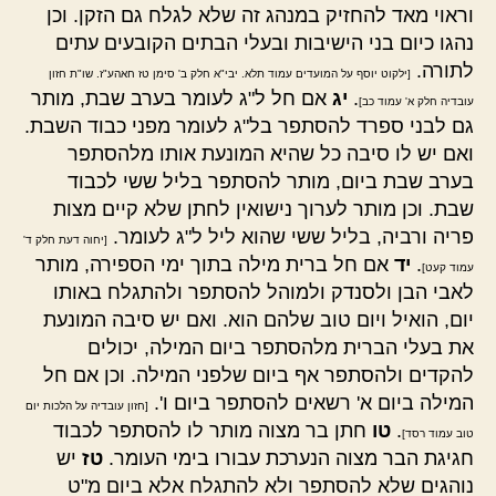
וראוי מאד להחזיק במנהג זה שלא לגלח גם הזקן. וכן
נהגו כיום בני הישיבות ובעלי הבתים הקובעים עתים
לתורה.
[ילקוט יוסף על המועדים עמוד תלא. יבי"א חלק ב' סימן טז חאהע"ז. שו"ת חזון
.
יג
אם חל ל"ג לעומר בערב שבת, מותר
עובדיה חלק א' עמוד כב]
גם לבני ספרד להסתפר בל"ג לעומר מפני כבוד השבת.
ואם יש לו סיבה כל שהיא המונעת אותו מלהסתפר
בערב שבת ביום, מותר להסתפר בליל ששי לכבוד
שבת. וכן מותר לערוך נישואין לחתן שלא קיים מצות
פריה ורביה, בליל ששי שהוא ליל ל"ג לעומר.
[יחוה דעת חלק ד'
.
יד
אם חל ברית מילה בתוך ימי הספירה, מותר
עמוד קעט]
לאבי הבן ולסנדק ולמוהל להסתפר ולהתגלח באותו
יום, הואיל ויום טוב שלהם הוא. ואם יש סיבה המונעת
את בעלי הברית מלהסתפר ביום המילה, יכולים
להקדים ולהסתפר אף ביום שלפני המילה. וכן אם חל
המילה ביום א' רשאים להסתפר ביום ו'.
[חזון עובדיה על הלכות יום
.
טו
חתן בר מצוה מותר לו להסתפר לכבוד
טוב עמוד רסד]
חגיגת הבר מצוה הנערכת עבורו בימי העומר.
טז
יש
נוהגים שלא להסתפר ולא להתגלח אלא ביום מ"ט