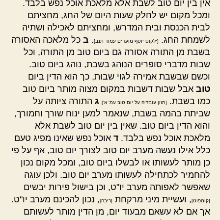
אין בין יום טוב לשבת אלא מלאכת אוכל נפש בלבד.
ומכל מקום יש לחלק שעות היום של החג, מחציתם
לבית הכנסת ובית המדרש, ומחציתם לאכילה ושתיה
לשמחת החג.
.
ב
כל מלאכה האסורה
[ילקוט יוסף מועדים עמוד תנב]
בשבת מן התורה אסורה גם ביום טוב מן התורה, וכל
שבות מדברי סופרים הנוהג בשבת, נוהג ביום טוב.
וכשם שבשבת אמירה לגוי שבות, כך הוא הדין ביום
טוב
אבל שבות דשבות במקום מצוה מותר ביום טוב
כמו בשבת.
ג
התורה ציותה על
[חזון עובדיה על יום טוב עמ' א']
שביתת בהמה בשבת, שנאמר למען ינוח שורך וחמורך,
והוא הדין ביום טוב. שאין בין יום טוב לשבת אלא
מלאכת אוכל נפש בלבד.
ד
אוכל נפש שאינו מפיג טעם
כלל אילו נעשה מערב יום טוב לצורך יום טוב, אף על פי
כן מותר לעשותו או לבשלו ביום טוב, ומכל מקום נכון
להחמיר לכתחילה לעשותו מערב יום טוב. ולכן עוגה
שאפשר לאפותה מערב יו"ט, וכן בישול פירות יבשים
, ועשיית מיני מרקחת
, נכון להכינם מערב יו"ט.
[קומפוט]
[ריבה]
אך אם לא עשאם מבעוד יום, מן הדין מותר לעשותם