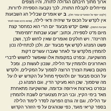
ארוך מתוך חיבתם הגדולה לתורה, והיו מצפים
ומייחלים לקבלת התורה, לכך נקבעה הספירה לדורות.
.
ב
יש אומרים שבליל חג השבועות
[ילקוט יוסף על המועדים עמוד תלו]
אין לקדש על הכוס עד שיהיה ודאי לילה,
[שהוא כרבע שעה לאחר
. שאם יקדש מבעוד יום הרי הוא כמחסר קצת
שקיעת החמה]
מיום מ"ט לספירה, וכתוב: "שבע שבתות "תמימות"
תהיינה". ויש חולקים ואומרים שאין לחוש לכך, ושכן
פשט המנהג לקדש אף מבעוד יום, ולכן לכתחילה נכון
להמתין מלקדש עד לאחר שעברו עשרים דקות
מהשקיעה, ובפרט במקומות אלו שאפשר לחשוש לדברי
האחרונים ולהמתין עד הלילה, שנכון לעשות כן. ומכל
מקום בשעת הצורך הרוצה לסמוך על המקילים, ולקדש
על הכוס מבעוד יום ולהוסיף מחול על הקודש יש לו על
מה שיסמוך. שכן הוא מעיקר הדין, וגם המנהג כן.
ובפרט בארצות אירופה וכדומה, שהשקיעה מתאחרת
מאד בימי הקיץ, ובני הבית מצטערים לשבת ולהמתין
עד הלילה, וגם זה גורם הפרעה לסדר לימוד הלילה
בספר קריאי מועד, כפי שנוהגים על פי הזוהר הקדוש