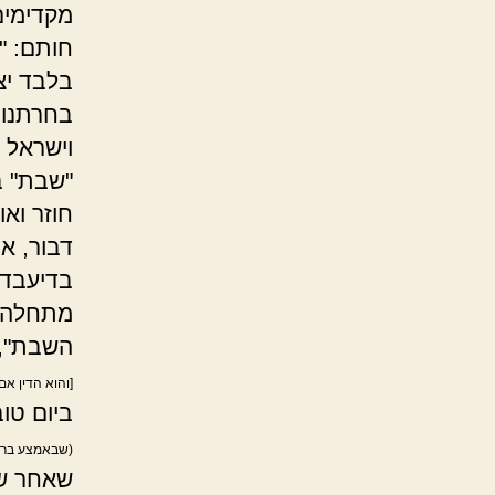
מקדימים
חותם: "
בלבד יצ
בחרתנו 
וישראל 
"שבת" ב
חוזר וא
דבור, אי
בדיעבד,
מתחלה ו
השבת", 
[והוא הדין אם
ביום טו
(שבאמצע ברכ
שאחר שס