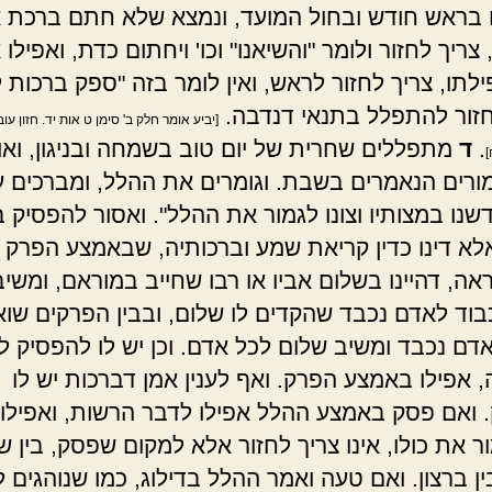
 בראש חודש ובחול המועד, ונמצא שלא חתם ברכת 
צריך לחזור ולומר "והשיאנו" וכו' ויחתום כדת, ואפילו 
לתו, צריך לחזור לראש, ואין לומר בזה "ספק ברכות 
חזור להתפלל בתנאי דנדבה.
[יביע אומר חלק ב' סימן ט אות יד. חזון עו
.
ד
מתפללים שחרית של יום טוב בשמחה ובניגון, ואו
]
ורים הנאמרים בשבת. וגומרים את ההלל, ומברכים על
שנו במצותיו וצונו לגמור את ההלל". ואסור להפסיק 
לא דינו כדין קריאת שמע וברכותיה, שבאמצע הפרק 
אה, דהיינו בשלום אביו או רבו שחייב במוראם, ומשי
בוד לאדם נכבד שהקדים לו שלום, ובבין הפרקים שוא
דם נכבד ומשיב שלום לכל אדם. וכן יש לו להפסיק ל
, אפילו באמצע הפרק. ואף לענין אמן דברכות יש לו
 ואם פסק באמצע ההלל אפילו לדבר הרשות, ואפילו
ור את כולו, אינו צריך לחזור אלא למקום שפסק, בין 
ן ברצון. ואם טעה ואמר ההלל בדילוג, כמו שנוהגים ל