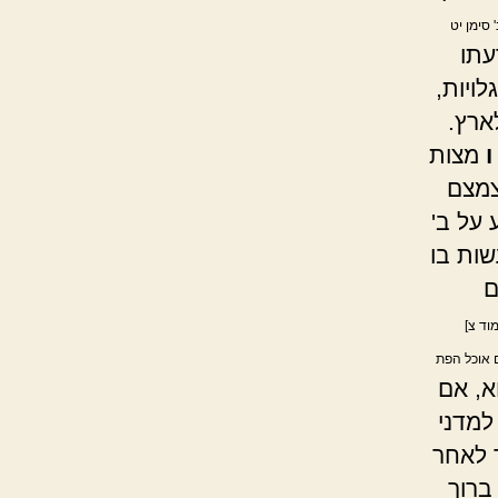
 סימן יט
עתו
לויות,
ארץ.
ו
מצות
צמצם
 על ב'
שות בו
ם
וד צ]
ם אוכל הפת
א, אם
למדני
ר לאחר
ברוך