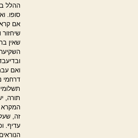
ההלל בר
סופו. וא
אם קרא א
שיחזור ו
שאין בר
השקיעה,
ובדיעבד
ואם עבר
דרחמי ני
תשלומין
תורה, י
המקרא כ
זה, שעל 
עדיף. וכ
הנוראים