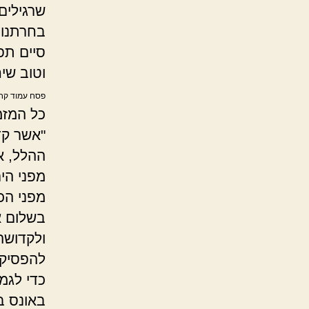
שרגילים
בחרתנו, 
סיים תפי
וטוב שי
פסח עמוד קח
כל המזמ
"אשר קד
ההלל, א
מפני היר
מפני הכ
בשלום א
ולקדושה
להפסיק.
כדי לגמ
באונס בי