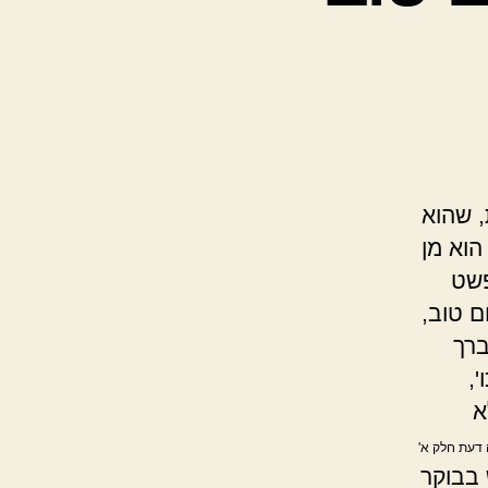
, שהוא
הוא מן
שט
ם טוב,
ברך
,
א
 דעת חלק א'
 בבוקר