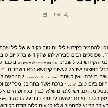
מאת
המחבר
תאריך
הפוסט
פוסט
נכון להחמיר בקידוש ליל יום טוב כקידוש של ליל שבת
ה, שפוסקים רבים סבירא להו שהקידוש בליל יום טוב 
כמו הקידוש בליל שבת.
.
ב
כבר פ
[שו"ת חזון עובדיה חלק א' סימן ב]
כל תפוצות ישראל לעשות קידושא רבא בשחרית, ביו
שים בשבת. ואין לשנות.
.
ג
הנוהגים ל
[יחוה דעת חלק א' סימן כ]
היום ביום טוב,
ברכת אשר בחר בנו מכל עם וכו'
[של פסח]
בטל מנהגם, ויש ללמדם שלא לברך בקידוש היום אל
פן בלבד, ואינם רשאים להוסיף דבר על ברכה זו.
[יחוה
עיקר לדינא להחמיר שלא לטעום כלום קודם הקידוש