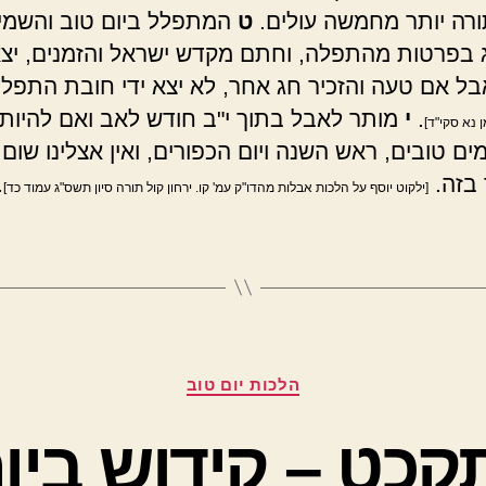
רה יותר מחמשה עולים.
ט
המתפלל ביום טוב והשמי
בפרטות מהתפלה, וחתם מקדש ישראל והזמנים, יצא 
בל אם טעה והזכיר חג אחר, לא יצא ידי חובת התפל
.
י
מותר לאבל בתוך י"ב חודש לאב ואם להיות
 נא סקי"ד]
ים טובים, ראש השנה ויום הכפורים, ואין אצלינו שום
בזה.
.
[ילקוט יוסף על הלכות אבלות מהדו"ק עמ' קו. ירחון קול תורה סיון תשס"ג עמוד כד]
קטגוריות
הלכות יום טוב
קכט – קידוש ביו