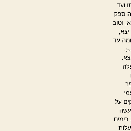
 ועד
ספק
, וטוב
יצא,
מה עד
.
כ:)
צא.
פלה
ר
מי
ים על
תעשה
 בימים
עלות