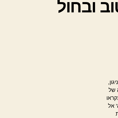
ב ובחול
ון,
 של
קראו
 אל