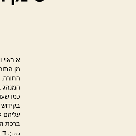
א
ראוי ו
מן התור
התורה, 
המנהג ב
כמו שעו
בקידוש 
עליהם ל
ברכת הג
.
ד
ה
סימן כ]