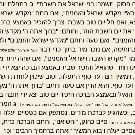
 פסוק: "ושמרו בני ישראל את השבת".
ב
בתפלת יום 
בא"י מקדש ישראל והזמנים", ואם חתם "מקדש ישראל
א. ואם חל יום טוב בשבת, צריך להזכיר באמצע ברכ
"את יום השבת הזה", וחותם: "ברוך אתה ה' מקדש 
והזמנים". ואם טעה וחתם "מקדש ישראל והזמנים" ולא
חתימה, אם נזכר מיד בתוך כדי דבור
(שהוא שיעור "שלום עליך ר
ומר "מקדש השבת וישראל והזמנים", ואם שהה יותר מ
נו חוזר, שהואיל והזכיר שבת באמצע הברכה יצא ידי 
 וימשיך רצה עד סוף התפלה. וטוב שיכוין לחזרת הש"
עד סוף. והוא הדין אם טעה וחתם "ברוך אתה ה' מק
הואיל ובאמצע הברכה הזכיר יום טוב יצא ידי חובה ב
.
ג
המתפ
 התפלל "אתה קדשת" ואמר "יעלה ויבוא", יצא. ועיין בשו"ת ויאמר משה סימן יד]
ב, וכשהגיע לברכת מודים, נסתפק אם כשסיים יעלה וי
סיים כהוגן, "והשיאנו", וחתם הברכה כדת, 
ת אתה בחרתנו)
יים יעלה ויבוא המשיך "ואתה ברחמיך הרבים" וכו', 