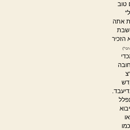
טוב
"
ת אתה
השבת
 הזכיר
בי")
כדי
חובה
צ
דש
דיעבד.
לל
בוא
או
כמו