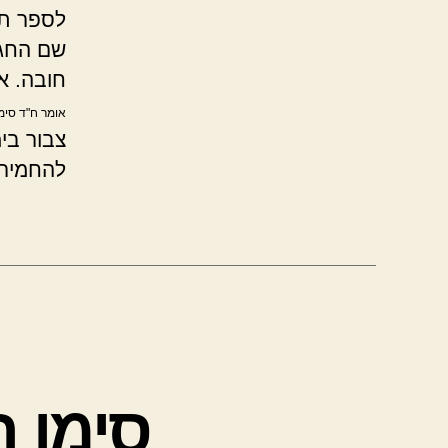
לספר תו
שם החג 
חובה. א
אומר ח"ד סימן
צבור בימ
להחמיר 
סימן ת