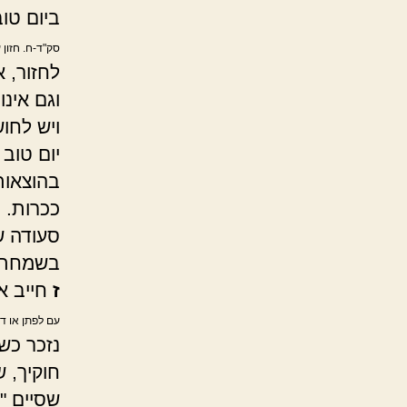
ביום טוב
סק"ד-ח. חזון 
לחזור, א
וגם אינו
ויש לחו
יום טוב
בהוצאות 
ככרות. ו
סעודה ש
בשמחת י
ז
חייב א
עם לפתן או דב
נזכר כש
חוקיך, ש
שסיים "