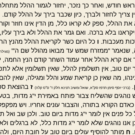
אש חודש, ואחר כך נזכר, יחזור לגמור ההלל מתחלתו
ין צריך לחזור ולברך, כיון שכבר בירך על ההלל קודם.
ה
ת ההלל, ספק לא קראו כלל, מן הדין אינו חוזר וקורא
יקראנו בלא ברכה. ואם גמר את ההלל ולא בירך עליו, 
כות מעכבות.
ו
כל היום כשר לקריאת ההלל מהנץ הח
 שנאמר "ממזרח שמש עד מבואו מהולל שם ה'"
(מגילה 
 אם קרא ההלל אחר עמוד השחר קודם הנץ החמה, י
 יום טוב, אין תשלומין להלל, שאין תשלומין אלא לת
נהו, מה שאין כן קריאת שמע והלל ומגילה, שאין להם
.
ז
בהוצאת ספ
(ברכי יוסף סימן תרפז סק"א, שואל ומשיב תנינא חלק ד' ס"ס קלה)
ש נוהגים שהשליח צבור פותח באמירת י"ג מדות, בטע
אדם הקורא בתורה, והצבור עונים אחריו. ויש מפקפק
כל פנים אין לומר י"ג מדות ביום טוב. ולכן שב ואל 
ן אנו נוהגים שלא לומר י"ג מדות כלל, לא ברגלים ולא
.
ח
מותר להוסיף עולים ביום טוב על חובת היום, ולה