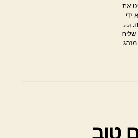
ט את
ידי
ה.
[יביע
 שליח
 מנהג
ם טוב