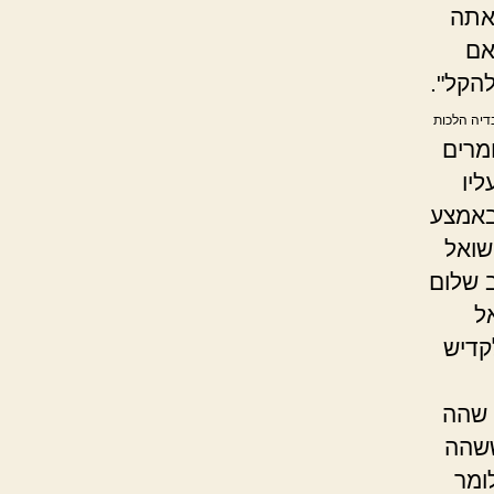
אתה
אם
להקל".
בדיה הלכות
מרים
יו
באמצע
שואל
ב שלום
ל
קדיש
 שהה
ששהה
ומר