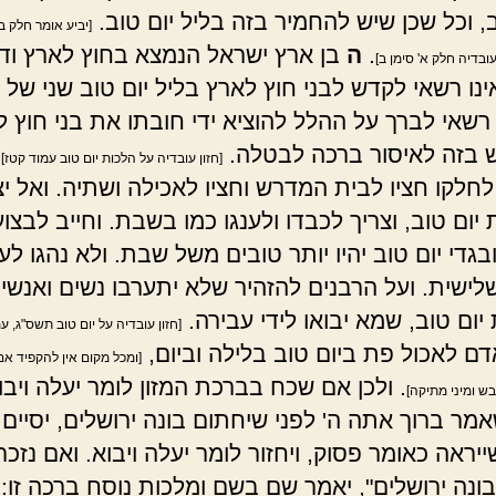
, וכל שכן שיש להחמיר בזה בליל יום טוב.
[יביע אומר חלק ב'
.
ה
בן ארץ ישראל הנמצא בחוץ לארץ וד
עובדיה חלק א' סימן ב]
ינו רשאי לקדש לבני חוץ לארץ בליל יום טוב שני של ג
 רשאי לברך על ההלל להוציא ידי חובתו את בני חוץ ל
ש בזה לאיסור ברכה לבטלה.
[חזון עובדיה על הלכות יום טוב עמוד קטז]
 לחלקו חציו לבית המדרש וחציו לאכילה ושתיה. ואל י
יום טוב, וצריך לכבדו ולענגו כמו בשבת. וחייב לבצוע
בגדי יום טוב יהיו יותר טובים משל שבת. ולא נהגו לע
לישית. ועל הרבנים להזהיר שלא יתערבו נשים ואנשי
ום טוב, שמא יבואו לידי עבירה.
[חזון עובדיה על יום טוב תשס"ג, עמ
דם לאכול פת ביום טוב בלילה וביום,
[ומכל מקום אין להקפיד א
. ולכן אם שכח בברכת המזון לומר יעלה ויבו
ש ומיני מתיקה]
אמר ברוך אתה ה' לפני שיחתום בונה ירושלים, יסיים 
ייראה כאומר פסוק, ויחזור לומר יעלה ויבוא. ואם נזכ
בונה ירושלים", יאמר שם בשם ומלכות נוסח ברכה זו: 