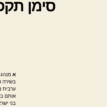
סימן תקכ
א
מנהג י
בשירה ו
ערבית נ
אותם במ
בני ישר