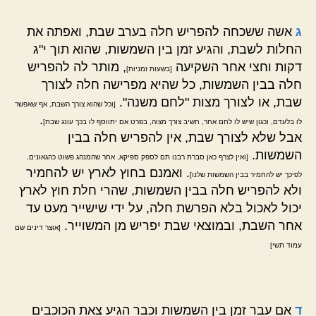
ג
אשה ששכחה להפריש חלה בערב שבת, ואפתה את
החלות לשבת, והגיע זמן בין השמשות, שהוא תוך י"ג
דקות וחצי אחר השקיעה
, מותר לה להפריש
[בשעות זמניות]
חלה בבין השמשות, כל שהיא מפרישה חלה לצורך
שבת, או לצורך מצות "לחם משנה".
[וכל שהוא צורך השבת, אף שאפשר
.
לו בלעדם, וכגון שיש לו לחם אחר, חשיב צורך מצוה, בפרט אם יתווסף לו בכך עונג שבת]
אבל שלא לצורך שבת, אין להפריש חלה בבין
השמשות.
[ואין לצרף כאן סברת רבנו תם לספק ספיקא, אחר שהמנהג פשוט כהגאונים,
. ואמנם בחוץ לארץ יש להחמיר
לפיכך יש להחמיר בבין השמשות שלנו]
ולא להפריש חלה בבין השמשות, שהרי חלת חוץ לארץ
יכול לאכול בלא הפרשת חלה, על ידי שישייר מעט עד
אחר השבת, ובמוצאי שבת יפריש מן המשוייר.
[אוצר דינים שם
עמוד תשי]
ד
אם עבר זמן בין השמשות וכבר הגיע צאת הכוכבים