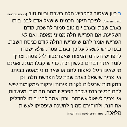
ב
כיון שאסור להפריש חלה בשבת וביום טוב
[בעיסה שנילושה
, לפיכך תיקנו חכמים שישאל אדם לבני ביתו
מערב יום טוב]
בערב שבת ובערב יום טוב סמוך לחשכה, קודם
השקיעה, אם הפרישו חלה ממיני מאפה, ואם לא
הפרישו אומר להם שיפרישו החלה קודם כניסת השבת.
ובפרט יש לשאול על כך בערב פסח, שלא ישכחו
להפריש חלה מן המצות שאפו עבור ליל פסח. וצריך
לומר את הדברים בלשון רכה, כדי שיקבלו ממנו. ואמנם
מי שאינו רגיל לאפות לחם או שאר מיני מאפה בביתו,
אין צריך שישאל בערב שבת על הפרשת חלה. וכן
במקומות שרגילים לקנות פירות וירקות ממקומות שיש
להם הכשר כדת שכבר הפרישו מהם תרומות ומעשרות,
אין צריך לשאול עשרתם. ורק יאמר לבני ביתו להדליק
את הנר, ולהזהירם סמוך לחשכה שיפסיקו לעשות
מלאכה.
[אוצר דינים לאשה עמוד תשח]