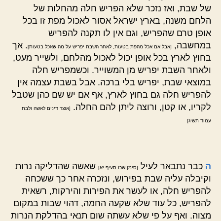
של שבת, ואז נזכר שלא הפריש חלה מהחלות של
הלחם משנה, בארץ ישראל אסור לאכול מפת זו בכל
אופן טרם שהפריש, וגם אין לו תקנה להפריש
במחשבה,
. אך
[אבל אם אכל מהפת בטעות, לאחר השבת יפריש על מה שאכל בטעות]
בחוץ לארץ בכל אופן יכול לאכול מהלחם, ולשייר מעט,
ולאחר השבת יפריש מן המשוייר. וכשמפריש חלה
במוצאי שבת, יפריש בלי ברכה. אבל בשבת עצמה אין
להפריש חלה גם בחוץ לארץ, אף אם יש שם כהן שטבל
לקריו, או קטן, ורוצה ליתן להם החלה.
[אוצר דינים לאשה ולבת
עמוד תשיג]
ה
כבר נתבאר לעיל
שאשה שהדליקה נרות
[סימן שכו סעיף יא]
וקיבלה עליה שבת בפירוש, ונזכרה אחר כך ששכחה
להפריש חלה, או לעשר את הפירות והירקות, רשאית
להפריש, כל עוד שלא שקעה החמה, דהוי שבות במקום
מצוה. ואף על פי שלא עשתה שום תנאי בהדלקת הנרות