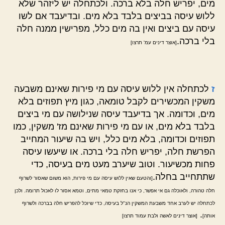
מים, יפריש חלה בלא ברכה. ולכתחלה יש ליזהר שלא
ללוש עיסה בביצים בלבד בלא מים. ובדיעבד אם לשו
עיסה עם ביצים ואין בה מים כלל, מפרישין ממנה חלה
בלי ברכה.
[אוצר דינים עמ' תרצו]
ז
לכתחלה אין ללוש עיסה עם מי פירות שאינם משבעה
משקין המכשירים לקבל טומאה, כגון מיץ תפוזים בלא
מים, וכדומה. אך בדיעבד עיסה שנילושה עם מי ביצים
בלבד בלא מים, או עם מי פירות שאינם מז' משקין, כמו
תפוזים וכדומה, בלא מים כלל, ויש בה שיעור המחייב
הפרשת חלה, יפריש חלה בלי ברכה. או שיעשו עיסה
פחות מכשיעור. וטוב שיערב מעט מים בעיסה, כדי
שתתחייב בחלה.
[והטעם שאין ללוש עיסה עם מי פירות, הוא משום שאסור לשרוף
חלה טהורה, ולאוכלה גם אי אפשר, כי אנו בחזקת טמאי מתים, וטמא אסור לו לאכול תרומה. ולכן
לכתחלה יש לערב אחד משבעת המשקין הנ"ל בעיסה, כדי שיוכל להפריש חלה בברכה ולשרוף
.
אותה]
[אוצר דינים לאשה ולבת עמוד תרצו]