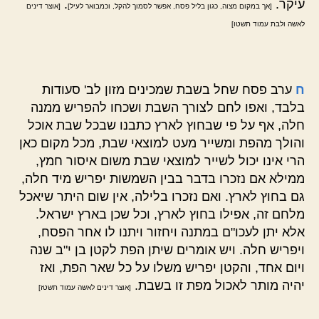
עיקר.
.
[אך במקום מצוה, כגון בליל פסח, אפשר לסמוך להקל, וכמבואר לעיל]
[אוצר דינים
לאשה ולבת עמוד תשטו]
ח
ערב פסח שחל בשבת שמכינים מזון לב' סעודות
בלבד, ואפו לחם לצורך השבת ושכחו להפריש ממנה
חלה, אף על פי שבחוץ לארץ כתבנו שבכל שבת אוכל
והולך מהפת ומשייר מעט למוצאי שבת, מכל מקום כאן
הרי אינו יכול לשייר למוצאי שבת משום איסור חמץ,
ממילא אם נזכרו בדבר בבין השמשות יפריש מיד חלה,
גם בחוץ לארץ. ואם נזכרו בלילה, אין שום היתר שיאכל
מלחם זה, אפילו בחוץ לארץ, וכל שכן בארץ ישראל.
אלא יתן לעכו"ם במתנה ויחזור ויתנו לו אחר הפסח,
ויפריש חלה. ויש אומרים שיתן הפת לקטן בן י"ב שנה
ויום אחד, והקטן יפריש משלו על כל שאר הפת, ואז
יהיה מותר לאכול מפת זו בשבת.
[אוצר דינים לאשה עמוד תשטז]