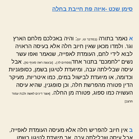
סימן שכט -איזה פת חייבת בחלה
א
נאמר בתורה
: והיה באכלכם מלחם הארץ
(במדבר טו, יט)
וגו'. ולמדו מכאן שאין חיוב חלה אלא בעיסה הראויה
לבוא לידי לחם, העומדת לאפייה, שנאמר ואפו עשר
נשים "לחמכם" בתנור אחד
.
. אבל
(פסחים לז:)
[ובעוגה ראה סעיף טז]
עיסה שבלילתה עבה, ומיועדת לטיגון בשמן, כסופגניות
וכדומה, או מיועדת לבישול במים, כמו איטריות, מעיקר
הדין פטורה מהפרשת חלה, וכן סופגנין, שהיא עיסה
העשויה כמו ספוג, פטורה מן החלה.
[אוצר דינים לאשה ולבת עמוד
תרצב]
ב
אין חיוב להפריש חלה אלא מעיסה העומדת לאפייה,
אבל עיסה שבלילתה עבה, אך מיועדת לטיגון בשמן,