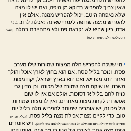
להפריש חלה ממצה יפה ואפויה היטב. אך לדינא נראה
שאין צריך להפריש בדוקא מן היפה, ואם יש לו מצה
שלא נאפתה היטב, יכול להפריש ממנה. אולם אין
להפריש ממצה שרופה לגמרי שאינה נאכלת לרוב בני
אדם, כיון שהיא לא נקראת פת ולא מתחייבת בחלה.
[אוצר
דינים לאשה ולבת עמוד תרסא]
י
מי ששכח להפריש חלה ממצות שמורות שלו מערב
פסח, ונזכר בליל פסח, אם הוא בחוץ לארץ אוכל והולך
ואחר החג מפריש. ואם הוא בארץ ישראל, יקח מצות
משכנו, או שיקח מצה שמורה של מכונה. וכן הדין גבי
כזית לחם בליל א' דסוכות. אולם אם אין לו שום
אפשרות לקחת מצות מאחרים, ואין לו מצות שמורות
של מכונה, יש אומרים שמותר להפריש חלה בליל יום
טוב, כדי לקיים מצות אכילת מצה בליל פסח.
[דבלאו הכי יש
. ויש אומרים
מתירים להפריש חלה ביום טוב שלא חל בשבת כשאין לו לחם אחר לאכול]
שיתן מצה אחת לצורכו של קטן בן י"ב שנה, ואותו קטן