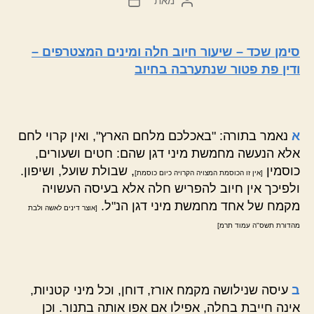
מאת
המחבר
תאריך
הפוסט
פוסט
סימן שכד – שיעור חיוב חלה ומינים המצטרפים –
ודין פת פטור שנתערבה בחיוב
א
נאמר בתורה: "באכלכם מלחם הארץ", ואין קרוי לחם
אלא הנעשה מחמשת מיני דגן שהם: חטים ושעורים,
כוסמין
, שבולת שועל, ושיפון.
[אין זו הכוסמת המצויה הקרויה כיום כוסמת]
ולפיכך אין חיוב להפריש חלה אלא בעיסה העשויה
מקמח של אחד מחמשת מיני דגן הנ"ל.
[אוצר דינים לאשה ולבת
מהדורת תשס"ה עמוד תרמ]
ב
עיסה שנילושה מקמח אורז, דוחן, וכל מיני קטניות,
אינה חייבת בחלה, אפילו אם אפו אותה בתנור. וכן