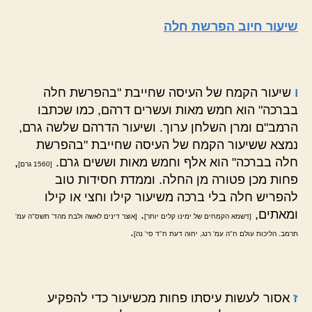
שיעור חיוב הפרשת חלה
ו
שיעור הקמח של העיסה שחייבת "בהפרשת חלה
בברכה" הוא חמש מאות ועשרים דרהם, כמו שכתבו
הרמב"ם ומרן השלחן ערוך. ושיעור הדרהם שלשה גרם,
נמצא ששיעור הקמח של העיסה שחייבת "בהפרשת
חלה בברכה" הוא אלף וחמש מאות וששים גרם.
,
[1560 גרם]
פחות מכן פטורה מן החלה. וממדת חסידות טוב
להפריש חלה בלי ברכה משיעור קילו וחצי או קילו
ומאתים,
.
[דשמא הקמחים של ימינו קלים יותר]
[אוצר דינים לאשה ולבת מהד' תשס"ה עמ'
.
תרמב. הליכות עולם ח"ה עמ' רנג, יחוה דעת ח"ד סי' נה]
ז
אסור לעשות עיסתו פחות מכשיעור כדי להפקיע