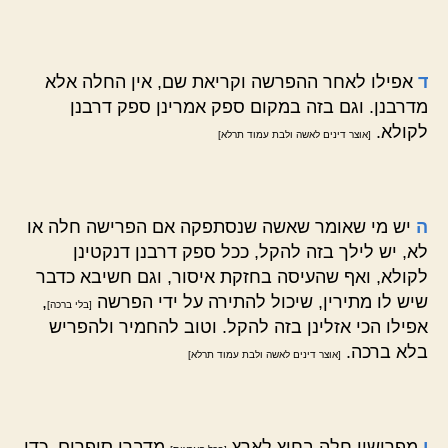
ד
אפילו לאחר ההפרשה וקריאת שם, אין החלה אלא
מדרבנן. וגם בזה במקום ספק אמרינן ספק דרבנן
לקולא.
[אוצר דינים לאשה ולבת עמוד תרלא]
ה
יש מי שאומר שאשה שנסתפקה אם הפרישה חלה או
לא, יש לילך בזה להקל, ככל ספק דרבנן דנקטינן
לקולא, ואף שהעיסה בחזקת איסור, וגם חשיבא כדבר
שיש לו מתירין, שיכול להתירה על ידי הפרשה
,
[בלי ברכה]
אפילו הכי אזלינן בזה להקל. וטוב להחמיר ולהפריש
בלא ברכה.
[אוצר דינים לאשה ולבת עמוד תרלא]
ו
מפרישין חלה בחוץ לארץ
מדברי סופרים, כדי