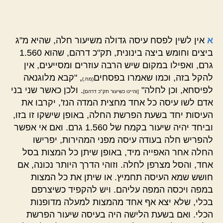
א
אין לשין לפסח עיסה גדולה משיעור חלה, שהיא מ"ג
ביצים וחומש ביצה בינונית, תק"כ דרהם, שהוא 1.560
גרם, ואפילו במקום שיש הרבה עוזרים ומסייעים, אין
להקל בזה, וכמו שאמרו בפסחים
, "קבא מלוגנאה
(מח.)
לפיסחא, וכן לחלה"
. ולכן כאשר שני בני
[והיינו כשיעור תק"כ דרהם]
אדם לשו עיסה כל אחד מחצית המדה הנז', יקרבו את
העיסות יחד בשעת הפרשת החלה, באופן שישקו זו בזו,
וביחד יהיה שיעור בקמח של 1.560 גרם. ואם אי אפשר
להפריש חלה בעודה עיסה מפני המהירות, יפרישו
החלה אחר האפייה מיד, באופן שיתן כל המצות בסל
אחד, והסל מצרפן לחלה. וזוהי הדרך היותר נכונה, אם
חושש שמא העיסה תחמיץ. או שיתן את כל המצות
במפה ויכסה המפה עליהם. ויש להקפיד כשיצרפם
בכלי, שלא יצא אף אחד מהמצות למעלה מדופנות
הכלי. ואם בשעת הלישה היה בעיסה שיעור הפרשת