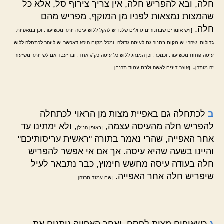
חלה, ובא להפריש חלה, אין צריך צירוף סל, אלא כל
שהמצות נמצאות לפניו מן המוקף, מפריש מהם
חלה.
[ויש אומרים שבתנורים גדולים שלנו יש להקל ללוש עיסה יותר מכשיעור, וכן במאפיות
גדולות, שהרי יש מקום בתנור גם לעיסה גדולה. ומכל מקום היכא דאפשר יש ליזהר לכתחלה ללוש
עיסה פחות מכשיעור, וכנזכר, וכן המנהג ללוש כל עיסה כק"ג אחד. ובדיעבד אם לש יותר משיעור
.
זה מותר]
[אוצר דינים לאשה ולבת עמוד תרנב]
ב
לכתחלה גם באפיית מצות מן הראוי לכתחלה
להפריש חלה מהעיסה עצמה,
, ולא ימתינו עד
[באופן הנ"ל]
אחר האפייה, שהרי נאמר בתורה "ראשית עריסותיכם"
והיינו בשעה שהיא עיסה. אך אם אי אפשר להפריש
חלה בעודה עיסה מחשש חימוץ, כבר נתבאר לעיל
שיפריש חלה אחר האפייה.
[שם עמוד תרנה]