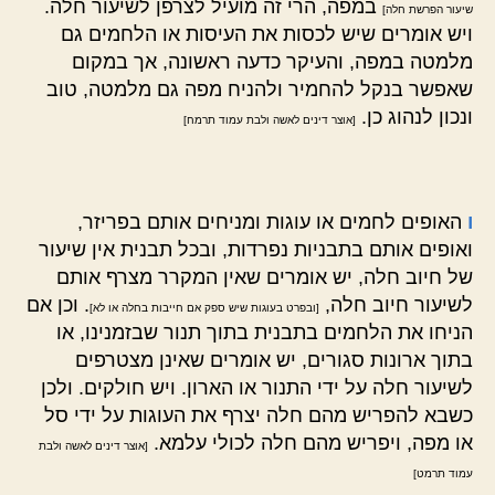
במפה, הרי זה מועיל לצרפן לשיעור חלה.
שיעור הפרשת חלה]
ויש אומרים שיש לכסות את העיסות או הלחמים גם
מלמטה במפה, והעיקר כדעה ראשונה, אך במקום
שאפשר בנקל להחמיר ולהניח מפה גם מלמטה, טוב
ונכון לנהוג כן.
[אוצר דינים לאשה ולבת עמוד תרמח]
ו
האופים לחמים או עוגות ומניחים אותם בפריזר,
ואופים אותם בתבניות נפרדות, ובכל תבנית אין שיעור
של חיוב חלה, יש אומרים שאין המקרר מצרף אותם
לשיעור חיוב חלה,
. וכן אם
[ובפרט בעוגות שיש ספק אם חייבות בחלה או לא]
הניחו את הלחמים בתבנית בתוך תנור שבזמנינו, או
בתוך ארונות סגורים, יש אומרים שאינן מצטרפים
לשיעור חלה על ידי התנור או הארון. ויש חולקים. ולכן
כשבא להפריש מהם חלה יצרף את העוגות על ידי סל
או מפה, ויפריש מהם חלה לכולי עלמא.
[אוצר דינים לאשה ולבת
עמוד תרמט]