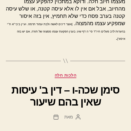
מעצמו חיוב חלה. ודוקא במתכוין להפקיע עצמו
מהחיוב, אבל אם אין לו אלא עיסה קטנה, או שלש עיסה
קטנה בערב פסח כדי שלא תחמיץ, אין בזה איסור
שמפקיע עצמו מהמצוה.
[אוצר דינים לאשה ולבת עמוד תרמה. ועיין ביבי"א ח"י
בהערות לרב פעלים חיו"ד סי' ה דף שיג: בענין הפקעת עצמו ממצוה של תורה, אם יש בזה
.
איסור]
קטגוריות
הלכות חלה
סימן שכה-ו – דין ב' עיסות
שאין בהם שיעור
מאת
המחבר
תאריך
הפוסט
פוסט