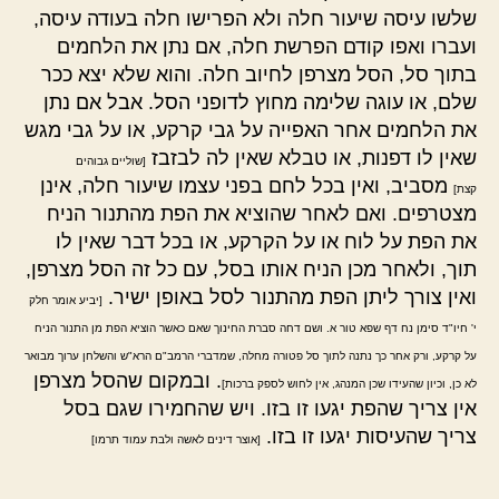
שלשו עיסה שיעור חלה ולא הפרישו חלה בעודה עיסה,
ועברו ואפו קודם הפרשת חלה, אם נתן את הלחמים
בתוך סל, הסל מצרפן לחיוב חלה. והוא שלא יצא ככר
שלם, או עוגה שלימה מחוץ לדופני הסל. אבל אם נתן
את הלחמים אחר האפייה על גבי קרקע, או על גבי מגש
שאין לו דפנות, או טבלא שאין לה לבזבז
[שוליים גבוהים
מסביב, ואין בכל לחם בפני עצמו שיעור חלה, אינן
קצת]
מצטרפים. ואם לאחר שהוציא את הפת מהתנור הניח
את הפת על לוח או על הקרקע, או בכל דבר שאין לו
תוך, ולאחר מכן הניח אותו בסל, עם כל זה הסל מצרפן,
ואין צורך ליתן הפת מהתנור לסל באופן ישיר.
[יביע אומר חלק
י' חיו"ד סימן נח דף שפא טור א. ושם דחה סברת החינוך שאם כאשר הוציא הפת מן התנור הניח
על קרקע, ורק אחר כך נתנה לתוך סל פטורה מחלה, שמדברי הרמב"ם הרא"ש והשלחן ערוך מבואר
. ובמקום שהסל מצרפן
לא כן, וכיון שהעידו שכן המנהג, אין לחוש לספק ברכות]
אין צריך שהפת יגעו זו בזו. ויש שהחמירו שגם בסל
צריך שהעיסות יגעו זו בזו.
[אוצר דינים לאשה ולבת עמוד תרמו]