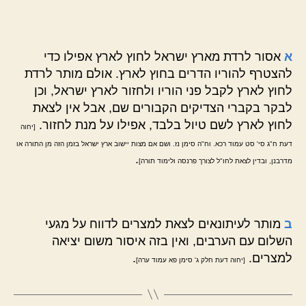
א
אסור לרדת מארץ ישראל לחוץ לארץ אפילו כדי
להצטרף להוריו הדרים בחוץ לארץ. אולם מותר לרדת
לחוץ לארץ לקבל פני הוריו ולחזור לארץ ישראל, וכן
לבקר בקברי הצדיקים הקבורים שם, אבל אין לצאת
לחוץ לארץ לשם טיול בלבד, אפילו על מנת לחזור.
[יחוה
דעת ח"ג סי' סט עמוד רכא. וח"ה סימן נז. ושם אם מצות יישוב ארץ ישראל בזמן הזה מן התורה או
.
מדרבנן, ובדין לצאת לחו"ל לצורך פרנסה ולימוד תורה]
ב
מותר לעיתונאים לצאת למצרים לדווח על מגעי
השלום עם הערבים, ואין בזה איסור משום יציאה
למצרים.
.
[יחוה דעת חלק ג' סימן פא עמוד ערה]