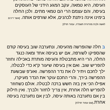
העיסה, היא טמאה, עקב המגע הידני של העוסקים
בעיסה, והם עצמם הרי הם טמאי מתים. ולכן החלה
בימינו אינה ניתנת לכהנים, אלא שורפים אותה.
[אוצר דינים
לאשה ולבת מהדורת תשס"ה, עמוד תרלז]
ב
חלה שהופרשה מהעיסה, ונתערבה שוב בעיסה קודם
שהספיקו לשורפה, אם יש בעיסה אחד ומאה כנגד
החלה, הרי היא מתבטלת והעיסה מותרת באכילה וחוזר
להפריש שוב. ואם אין בעיסה שיעור ק"א כדי לבטלה,
ילך לחכם ויתיר לו את נדר ההפרשה. ואע"פ שבשעת
ההפרשה בירך, והרי החכם עוקר את הנדר מעיקרו,
אפילו הכי אין בזה חשש ברכה לבטלה. אולם כשחוזר
להפריש חלה אחרת, אין צריך לחזור ולברך. ואין חילוק
בין אם נתערבה באותה עיסה, לבין אם נתערבה בעיסה
אחרת.
[שם עמוד תרלח]