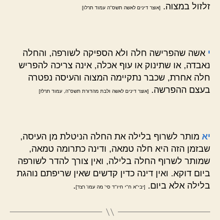
זלזול במצוה.
[אוצר דינים לאשה תשס"ה עמוד תרלו]
י
אשה שהפרישה חלה ולא הספיקה לשורפה, והחלה
נאבדה, או שתינוק או עוף אכלה, אינה צריכה להפריש
חלה אחרת, שכבר נתקיימה המצוה והעיסה נפטרה
בעצם ההפרשה.
[אוצר דינים לאשה ולבת מהדורת תשס"ה, עמוד תרלז]
יא
מותר לשרוף בלילה את החלה הניטלת מן העיסה,
שבזמן הזה היא חלה טמאה, ודינה כתרומה טמאה,
שמותר לשרוף החלה בלילה, ואין צורך להדר לשורפה
ביום דוקא. ואין דינה כדין קדשים שאין שריפתם נוהגת
בלילה אלא ביום.
.
[יבי"א ח"י חיו"ד סי' מה עמו' רצד]