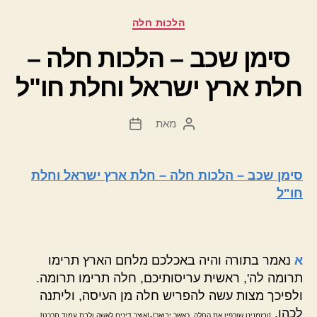
קטגוריות
הלכות חלה
סימן שכב – הלכות חלה –
חלת ארץ ישראל וחלת חו"ל
מאת
המחבר
תאריך
הפוסט
פוסט
סימן שכב – הלכות חלה – חלת ארץ ישראל וחלת
חו"ל
א
נאמר בתורה והיה באכלכם מלחם הארץ תרימו
תרומה לה', ראשית עריסותיכם, חלה תרימו תרומה.
ולפיכך מצות עשה להפריש חלה מן העיסה, וליתנה
לכהן.
.
[ובזמנינו שורפין את החלה, כאשר יבואר]
[אוצר דינים לאשה ולבת עמוד תרכט]