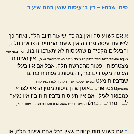
סימן שכה-ו – דין ב' עיסות שאין בהם שיעור
א
אם לשו עיסה ואין בה כדי שיעור חיוב חלה, ואחר כך
לשו עוד עיסה וגם בה אין שיעור המחייב הפרשת חלה,
והבעלים מקפידים שהעיסות לא יתערבו זו בזו,
[וכגון בשני סוגי
, אין העיסות
בצקים שהאחד מלוח והשני מתוק, או בשתי עיסות השייכות לשתי נשים]
מצטרפות, ופטור מהפרשת חלה. אבל אם אין בעלי
העיסה מקפידים בזה, והעיסות נוגעות זו בזו עד
שנדבקות מעט
[בשיעור שכאשר יפרידו אותן תולשות בצק אחת
מצטרפות, באופן שהן עיסות ממין הראוי לצרף
מהשניה]
כמבואר לעיל. ואם אין העיסות נדבקות זו בזו אין נגיעה
לבד מחייבת בחלה.
[אוצר דינים לאשה ולבת מהדורת תשס"ה עמוד תרמו]
ב
אם לשו עיסות קטנות שאין בכל אחת שיעור חלה, או