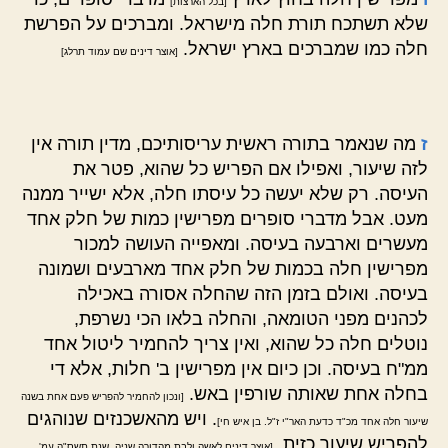
[בכל הארצות]
שלא תשתכח תורת חלה מישראל. ומברכים על הפרשת
חלה כמו שמברכים בארץ ישראל.
[אוצר דינים שם עמוד תרלג]
ז
מה שנאמר בתורה ראשית עריסותיכם, מדין תורה אין
לזה שיעור, ואפילו אם הפריש כל שהוא, פטר את
העיסה. רק שלא יעשה כל עיסתו חלה, אלא ישייר ממנה
מעט. אבל מדברי סופרים מפרישין כמות של חלק אחד
מעשרים וארבעה בעיסה. ומאפייה העושה למכור
מפרישין חלה בכמות של חלק אחד מארבעים ושמונה
בעיסה. ואולם בזמן הזה שהחלה אסורה באכילה
לכהנים מפני הטומאה, והחלה בלאו הכי נשרפת,
נוטלים חלה כל שהוא, ואין צריך להחמיר ליטול אחד
ממ"ח בעיסה. וכן כיום אין מפרישין ב' חלות, אלא די
בחלה אחת שאותה שורפין באש.
[ונכון להחמיר להפריש פעם אחת בשנה
. ויש מהאשכנזים שנוהגים
שיעור חלה אחד מכ"ד כדעת האר"י ז"ל. בן איש חי]
להפריש שיעור כזית.
[אוצר דינים לאשה ולבת מהדורה שניה, שנת תשס"ה עמ'