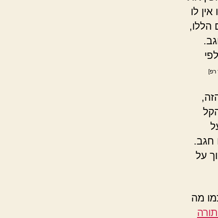
אין לו
 הללו,
גב.
פי
רפ]
זה,
הקל
ל
 חגב.
ך על
מו מה
תורה