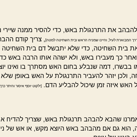
בהב את התרנגולת באש, כדי להסיר ממנה שיירי נ
, צריך קודם ההבה
רך המבוארת לעיל, והיינו שמניח הראש ובית השחיטה למטה]
ת בית השחיטה, כדי שלא יתבשל דם בית השחיטה ו
אחר כך מעבירו באש, ולא ישהה אותו הרבה באש כד
ו בבשרו, דמה שנבלע בחום האש מסתרך בו ואינו יוצ
חה, ולכן יזהר להעביר התרנגולת על האש באופן שלא
 האש איזה זמן שיכול להבליע הדם.
[ילקוט יוסף איסור והיתר כרך 
רנו שהבא להבהב תרנגולת באש, שצריך להדיח את
 הוא גם אם מהבהב באש היוצא מקש, או אש של ניי