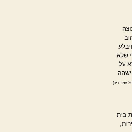
וצה
וב
יבלע
י שלא
א על
 ישהה
א' עמוד ריח]
 בית
רות,