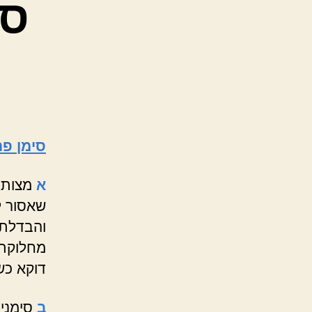
סי
סימן פה
א
מצות ע
שאסור ל
והבדלתם
מחלוקת 
דוקא כש
ב
סימני 