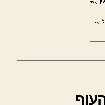
ין.
[איסור
ל.
[איסור
העוף