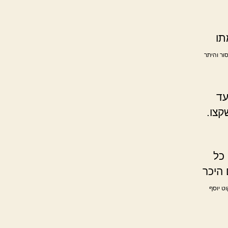
תו
סור והיתר
עד
קצו.
כל
 היכר
וט יוסף