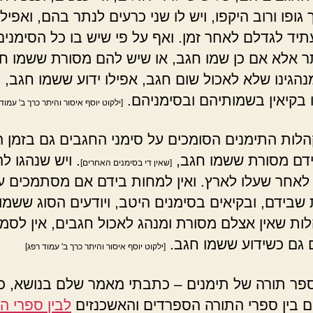
 גופו ורוב היקפו, ויש לו שני כרעים לנתר בהם, ואפילו 
תיד לגדלם לאחר זמן. ואף על פי שיש בו כל הסימנים
תר אלא אם כן שמו חגב, או שיש להם מסורת ששמו ח
נהגינו שלא לאכול שום חגב, אפילו ידוע ששמו חגב, ל
ו בקיאין בשמותיהם ובסימניהם.
[ילקוט יוסף איסור והיתר כרך ב' עמוד 
לות התימנים הסומכים על סימני החגבים גם בזמן ה
דם מסורת ששמו חגב,
. ויש שנהגו ל
[שאין די בסימנים האחרים]
לאחר שעלו לארץ. ואין למחות בידם אם מסתמכים ע
שבידם, ובקיאים בסימנים היטב, ויודעים הסוג ששמו
ות שאין אצלם מסורת ומנהג לאכול חגבים, אין לסמו
 גם כשידוע ששמו חגב.
[ילקוט יוסף איסור והיתר כרך ב' עמוד רפג]
 ספר תורה של תימנים – כתבתי מאמר שלם בנושא, כ
 בין ספרי התורה הספרדים והאשכנזים
לבין ספרי ה