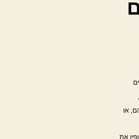
ם
ם
ם, או
ופין את