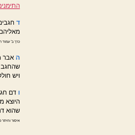
התימנים,
ד
חגבים 
מאליהם.
כרך ב' עמוד ר
ה
אבר מ
שהחגב י
ויש חול
ו
דם חגב
היוצא מ
שהוא דם
איסור והיתר כ