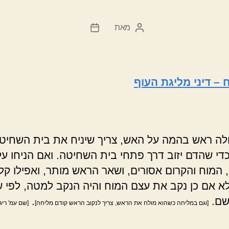
מאת
המחבר
תאריך
הפוסט
פוסט
 – דיני מליגת העוף
לה ראש בהמה על האש, צריך שיניח את בית השחיט
די שהדם יזוב דרך פתחי בית השחיטה. ואם הניחו על
 המוח והקרום אסורים, ושאר הראש מותר, ואפילו קלי
לא אם כן נקב את עצם המוח והיה הנקב למטה, לפי 
שם.
.
[וגם במליחה כשהוא מולח את הראש, צריך לנקוב הראש קודם מליחה]
[שם עמ' ריג]