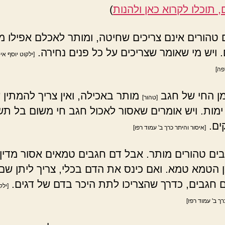
 תוכלו לקרוא כאן ולהנות
)
טהורים אינם צריכים שחיטה, ומותר לאכלם אפילו מ
 ויש מי שאומר שצריכים על כל פנים נחירה.
[ילקוט יוסף אי
פה]
ן החי של חגב
מותר באכילה, ואין צריך להמתין 
[טהור]
מות. ויש אומרים שאסור לאכול חגב חי משום בל תש
קים.
[איסור והיתר כרך ב' עמוד רפו]
ים טהורים מותר. אבל דם חגבים טמאים אסור מדין 
ן הטמא טמא. ואם כינס את הדם בכלי, צריך ליתן שם
 חגבים, כדרך שהצריכו לתת היכר בדם של דגים.
[ילק
רך ב' עמוד רפז]