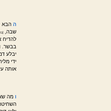
ה
הבא לה
שבה,
[בד
להדיח א
בבשר. ו
יבלע דמ
ידי מלי
אותה על
ו
מה שאמ
השחיטה,