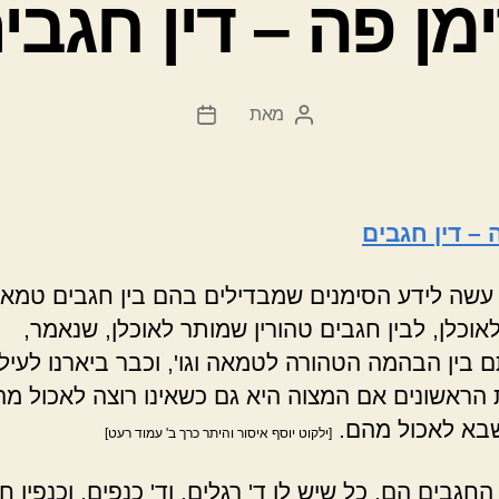
מן פה – דין חגבי
מאת
המחבר
תאריך
הפוסט
פוסט
 – דין חגבים
שה לידע הסימנים שמבדילים בהם בין חגבים טמאי
אוכלן, לבין חגבים טהורין שמותר לאוכלן, שנאמר,
 בין הבהמה הטהורה לטמאה וגו', וכבר ביארנו לעיל
הראשונים אם המצוה היא גם כשאינו רוצה לאכול מה
בא לאכול מהם.
[ילקוט יוסף איסור והיתר כרך ב' עמוד רעט]
החגבים הם, כל שיש לו ד' רגלים, וד' כנפים, וכנפיו ח