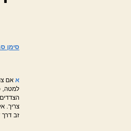
סימן סח
א
אם צו
למטה, כ
הצדדים,
צריך. א
זב דרך 