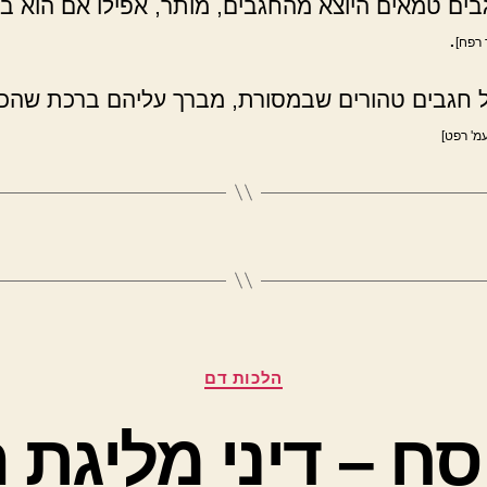
בים טמאים היוצא מהחגבים, מותר, אפילו אם הוא בע
.
 רפח]
 חגבים טהורים שבמסורת, מברך עליהם ברכת שהכ
עמ' רפט]
קטגוריות
הלכות דם
סח – דיני מליגת 