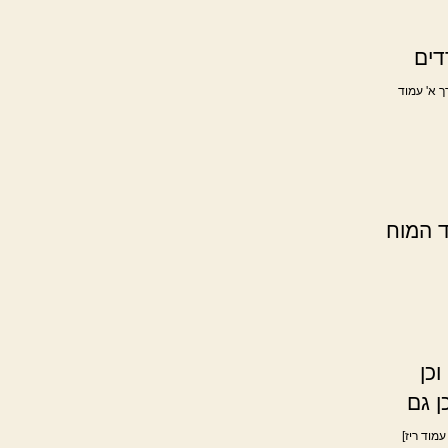
דים
ך א' עמוד
ד המוח
כן
ן גם
עמוד ריז]