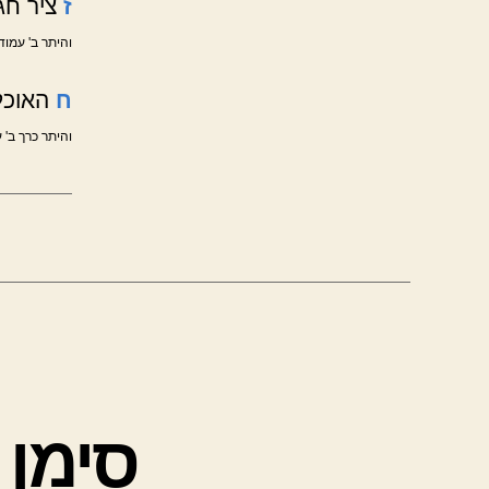
ז
ציר חג
והיתר ב' עמוד
ח
האוכל
והיתר כרך ב' 
סימן 