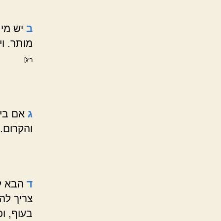
ב
יש מי 
מותר. ו
ריג]
ג
אם ביש
והקרום.
ד
הבא למ
צריך להד
בעוף, וכ