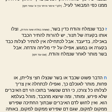
ממנו כפי המבואר לעיל.
[ילקו"י איסור והיתר כרך א' עמוד תקז]
ז
כבד שנמלח והודח כדין בשר,
, וצלו
(ששהה במלחו שעה והודח)
אותו בקערה של תנור, יש להורות להתיר הכבד
באכילה, בדיעבד. אבל לכתחילה אין להתיר לצלות כבד
בקערה או במגש, אפילו על ידי מליחה והדחה. אבל
בשר מותר לאחר שנמלח והודח.
[שם עמ' תקז]
ח
הדבר פשוט שכבד או בשר שנצלו חצי צלייתן, או
פחות, מותר לאוכלם כך, ואפילו לכתחלה אין צריך
לצלותו כל צורכו, כי הדם שנשאר בתוכו הוי דם האיברים
שלא פירש, ומותר, ומה שיוצא מהכבד, מוהל בעלמא
הוא. ואין לחוש לדם האיברים שבתוך החתיכה שפירש
ממקום למקום, שגם דם שפירש ממקום למקום, באותה