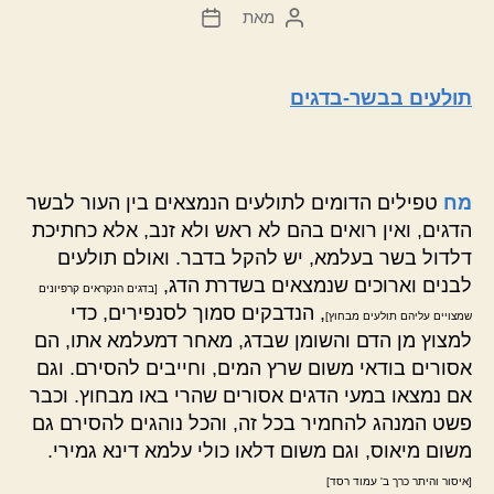
מאת
המחבר
תאריך
הפוסט
פוסט
תולעים בבשר-בדגים
מח
טפילים הדומים לתולעים הנמצאים בין העור לבשר
הדגים, ואין רואים בהם לא ראש ולא זנב, אלא כחתיכת
דלדול בשר בעלמא, יש להקל בדבר. ואולם תולעים
לבנים וארוכים שנמצאים בשדרת הדג,
[בדגים הנקראים קרפיונים
, הנדבקים סמוך לסנפירים, כדי
שמצויים עליהם תולעים מבחוץ]
למצוץ מן הדם והשומן שבדג, מאחר דמעלמא אתו, הם
אסורים בודאי משום שרץ המים, וחייבים להסירם. וגם
אם נמצאו במעי הדגים אסורים שהרי באו מבחוץ. וכבר
פשט המנהג להחמיר בכל זה, והכל נוהגים להסירם גם
משום מיאוס, וגם משום דלאו כולי עלמא דינא גמירי.
[איסור והיתר כרך ב' עמוד רסד]