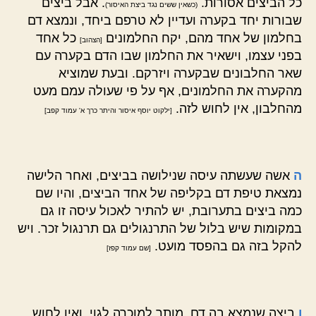
כל הביצים אסורות.
. אבל ביצים
(כשאין ששים נגד ביצת האיסור)
שבורות יחד בקערה ועדיין לא טרפם ביחד, ונמצא דם
בחלמון של אחד מהם, יקח החלמונים
כל אחד
[הצהוב]
בפני עצמו, וישאיר את החלמון שבו הדם בקערה עם
שאר החלבונים שבקערה ויזרקם. ובעת שמוציא
מהקערה את החלמונים, אף על פי שעולה עמם מעט
מהחלבון, אין לחוש לזה.
[ילקוט יוסף איסור והיתר כרך א' עמוד קפב]
ה
אשה שעשתה עיסה שנילושה בביצים, ואחר הלישה
נמצאת טיפת דם בקליפה של אחד הביצים, והיו שם
כמה ביצים בתערובת, יש להתיר לאכול עיסה זו גם
במקומות שיש בלול של התרנגולים גם תרנגול זכר. ויש
להקל בזה גם בהפסד מועט.
[שם עמוד קפז]
ו
ביצה שנמצא בה דם, מותר למוכרה לגוי, ואין לחוש