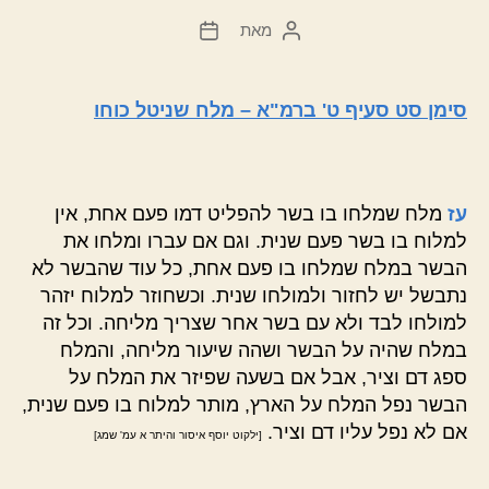
מאת
המחבר
תאריך
הפוסט
פוסט
סימן סט סעיף ט' ברמ"א – מלח שניטל כוחו
עז
מלח שמלחו בו בשר להפליט דמו פעם אחת, אין
למלוח בו בשר פעם שנית. וגם אם עברו ומלחו את
הבשר במלח שמלחו בו פעם אחת, כל עוד שהבשר לא
נתבשל יש לחזור ולמולחו שנית. וכשחוזר למלוח יזהר
למולחו לבד ולא עם בשר אחר שצריך מליחה. וכל זה
במלח שהיה על הבשר ושהה שיעור מליחה, והמלח
ספג דם וציר, אבל אם בשעה שפיזר את המלח על
הבשר נפל המלח על הארץ, מותר למלוח בו פעם שנית,
אם לא נפל עליו דם וציר.
[ילקוט יוסף איסור והיתר א עמ' שמג]