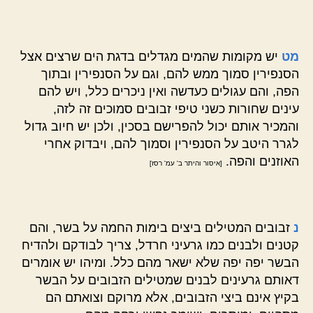
מט
יש מקומות שהמים מגדלים בדגת הים שרצים אצל
הסנפירין סמוך ממש להם, וגם על הסנפירין ובתוך
הפה, והם עגולים כעדשה ואין ניכרים כלל, ויש להם
עינים שחורות כשני טיפי זבובים סמוכים זה לזה,
והמכיר אותם יכול להפרישם בסכין, ולכן יש חיוב גדול
לגרר היטב על הסנפירין וסמוך להם, ויבדוק אחרי
האוזנים והפה.
[איסור והיתר ב' עמ' רסז]
נ
זבובים המטילים ביצים בימות החמה על בשר, והם
קטנים ולבנים כמו גרעיני חרדל, צריך לבודקם ולהדיח
הבשר יפה יפה שלא ישאר מהם כלל. ומיהו יש אומרים
דאותם גרעינים לבנים שמטילים הזבובים על הבשר
בקיץ אינם ביצי הזבובים, אלא מרוקם וצואתם הם