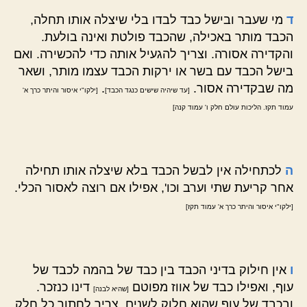
ד
מי שעבר ובישל כבד לבדו בלי שיצלה אותו תחלה,
הכבד מותר באכילה, שהכבד פולטת ואינה בולעת.
והקדירה אסורה. וצריך להגעיל אותה כדי להכשירה. ואם
בישל הכבד עם בשר או ירקות הכבד עצמו מותר, ושאר
מה שבקדירה אסור.
.
[עד שיהיה שישים כנגד הכבד]
[ילקו"י איסור והיתר כרך א'
עמוד תקז. הליכות עולם חלק ו' עמוד קנה]
ה
לכתחילה אין לבשל הכבד בלא שיצלה אותו תחילה
אחר קריעת שתי וערב וכו', אפילו אם רוצה לאסור הכלי.
[ילקו"י איסור והיתר כרך א' עמוד תקז]
ו
אין חילוק בדיני הכבד בין כבד של בהמה לכבד של
עוף, ואפילו כבד של אווז מפוטם
דינו כנזכר.
[שהיא לבנה]
ובכבד של עוף שהוא חלוק לשנים, צריך לחתוך כל חלק