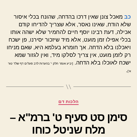
כב
מאכל צונן שאין דרכו בהדחה, שהונח בכלי איסור
שלא הודח, שאינו נאסר, אלא שצריך להדיחו קודם
אכילה, דעת רבינו יוסף חיים להחמיר שלא ישהה אותו
בכלי אפילו זמן מועט, אלא מיד שיזכור יסירנו, פן ישכח
ויאכלנו בלא הדחה. אך חומרא בעלמא היא, שאם מניחו
רק לזמן מועט, אין צריך לסלקו מיד, ואין לגזור שמא
ישכח לאוכלו בלא הדחה.
[יביע אומר חלק י' בהערות לרב פעלים דף שלד טור
.
א']
קטגוריות
הלכות דם
סימן סט סעיף ט' ברמ"א –
מלח שניטל כוחו