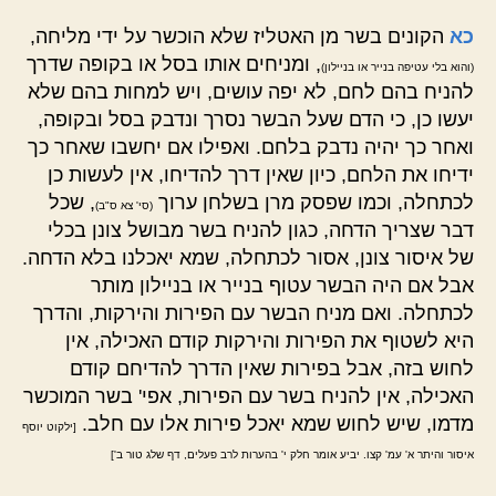
כא
הקונים בשר מן האטליז שלא הוכשר על ידי מליחה,
, ומניחים אותו בסל או בקופה שדרך
(והוא בלי עטיפה בנייר או בניילון)
להניח בהם לחם, לא יפה עושים, ויש למחות בהם שלא
יעשו כן, כי הדם שעל הבשר נסרך ונדבק בסל ובקופה,
ואחר כך יהיה נדבק בלחם. ואפילו אם יחשבו שאחר כך
ידיחו את הלחם, כיון שאין דרך להדיחו, אין לעשות כן
לכתחלה, וכמו שפסק מרן בשלחן ערוך
, שכל
(סי' צא ס"ב)
דבר שצריך הדחה, כגון להניח בשר מבושל צונן בכלי
של איסור צונן, אסור לכתחלה, שמא יאכלנו בלא הדחה.
אבל אם היה הבשר עטוף בנייר או בניילון מותר
לכתחלה. ואם מניח הבשר עם הפירות והירקות, והדרך
היא לשטוף את הפירות והירקות קודם האכילה, אין
לחוש בזה, אבל בפירות שאין הדרך להדיחם קודם
האכילה, אין להניח בשר עם הפירות, אפי' בשר המוכשר
מדמו, שיש לחוש שמא יאכל פירות אלו עם חלב.
[ילקוט יוסף
איסור והיתר א' עמ' קצו. יביע אומר חלק י' בהערות לרב פעלים, דף שלג טור ב']