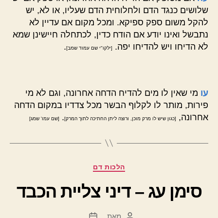
שלושים כנגד הדם ולחלוחית הדם שעליו, או לא, יש
להקל משום ספק ספיקא. ומכל מקום אם עדיין לא
נתבשל ואינו יודע אם הודח כדין, לכתחלה חיישינן שמא
לא הדיחו ויש להדיחו יפה.
.
[ילקו"י שם עמוד שמב]
עו
מי שאין לו מים להדיח הדחה אחרונה, וגם לא מי
פירות, מותר לו לקלוף הבשר מכל צדדיו במקום הדחה
אחרונה,
.
[כגון שיש לו מרק מוכן, ורוצה ליתן החתיכה לתוך המרק]
[שם עמו' שמג]
קטגוריות
הלכות דם
סימן עג – דיני צליית הכבד
מאת
המחבר
תאריך