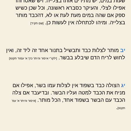
שעות במים, יש מתירים אותו בצלייה. ויש שאסרוהו
אפילו לצלי. והעיקר כסברא ראשונה, וכל שכן כשיש
ספק אם שהה במים מעת לעת או לא, דהכבד מותר
בצלייה. ומיהו לכתחלה אין לעשות כן.
[שם תקיד]
יב
מותר לצלות כבד ותבשיל בתנור אחד זה ליד זה, ואין
לחוש לריח הדם שיבלע בבשר.
[ילקו"י איסור והיתר כרך א' עמוד תקטז]
יג
הצולה כבד בשפוד אין לצלות עמו בשר, אפילו אם
מניח את הכבד למטה ועליו הבשר. ובדיעבד אם צלה
הכבד עם הבשר בשפוד אחד, הכל מותר.
[איסור והיתר א' עמ'
.
תקטז]