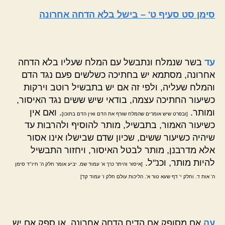
סימן סט סעיף ט' – בישל בלא הדחה אחרונה
עד
בשר שנמלח ונתבשל עם המלח שעליו בלא הדחה
אחרונה, מסתמא יש בחתיכה כשלשים פעם נגד הדם
והמלח שעליה, ולפי זה אם יש בתבשיל רוטב וירקות
כשיעור החתיכה עצמה, בודאי שיש ששים נגד האיסור,
ומותר.
. ואם אין
[ובפרט שיש אומרים שהמלח שורף את הדם ואין הדם בתוכו]
כשיעור האמור, בתבשיל, מותר להוסיף ולהרבות עד
שיהיה כשיעור ששים, שכיון שדם שבישלו אינו אסור
אלא מדרבנן, מותר לבטל האיסור, ויחזור התבשיל
להיות מותר, וכנ"ל.
[איסור והיתר כרך א' עמוד שמ. יביע אומר חלק ה' חיו"ד סימן
ה' אות ד. וחלק י' דף שעא טור א'. הליכות עולם חלק ו' עמוד קד]
עה
אם מסופק אם הדיח הדחה אחרונה, או ספק אם יש