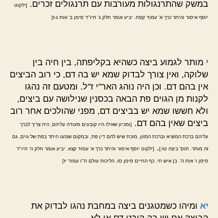
במשק שהתרנגולות מעורבות עם תרנגולים זכרים.
[ילקוט
יוסף איסור והיתר כרך א' עמוד קפח. יביע אומר חלק ג' חיו"ד סימן ב' אות ג-ז]
י
מותר לגמוע ביצה כשהיא בקליפתה, בין חיה בין
שלוקה, ואין צורך לבדוק שמא יש בה דם, כי רוב הביצים
אין בהם דם. וכן היה נוהג האר"י ז"ל. ומטעם זה נהגו
לקנות מן הגוים פת הבאה בכסנין שנילושה עם ביצים,
ולא חששו שמא יש בביצים דם, מפני שהולכים אחר רוב
ביצים שאין בהם דם.
[ומכיון שאילו היו קובעים סעודה עליהם, היה צריך לברך
עליהם ברכת המוציא וברכת המזון, מוכח שיש להם דין פת, ובמקום שנהגו היתר בפת של גוים, גם
.
זה מותר. תוס' ביצה טז:]
[ילקוט יוסף איסור והיתר כרך א' עמוד קצא. יביע אומר חלק ה' חיו"ד
סימן ו' אות ה'. בן איש חי. כף החיים סימן סו. הליכות עולם ח"ו עמוד יז]
יא
ומיהו כשמטגנים ביצה במחבת נהגו לבדוק את