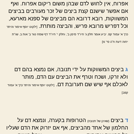
אפרוח, אין לחוש לדם שבהן משום ריקום אפרוח. ואף
אם אפשר שישנם קצת ביצים של זכר מעורבים בביצים
המשווקות, רובא דרובא הם מביצים של ספנא מארעא,
וכל דפריש מרובא פריש, והביצה מותרת.
[ילקוט יוסף איסור והיתר
כרך א' עמוד קפ. יביע אומר חלק ג' חיו"ד סימן ב', וחלק י' חיו"ד דף שסח טור ב' אות ב. שו"ת
יחוה דעת ח"ג סי' נז]
ג
ביצים המשווקות על ידי תנובה, אם נמצא בהם דם
ולא זרקו, ושכח וטרף את הביצים עם הדם, מותר
לאכלם אף שיש שם תערובת דם.
[ילקוט יוסף איסור והיתר כרך א' עמוד
קפב]
ד
ביצים
הטרופות בקערה, ונמצא דם על
(שאינן של תנובה)
החלמון של אחד מהביצים, אף אם יזרוק את הדם שעליו