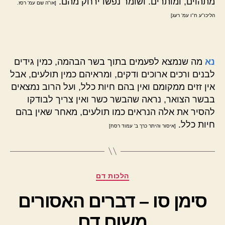
מתהוים, ומותרים. ושומר נפשו ירחק מהם.
[או"ה שם עמ' רסז.
הליכו"ע ח"ו עמ' רעג]
נא
מה שנמצא לפעמים בתוך בשר הבהמה, כמין גידים
לבנים ורכים ארוכים ודקים, ומראיהם כמין תולעים, אבל
אין זזים ממקומם ואין בהם חיות כלל, ועל הרוב נמצאים
בבשר הצואר, נראה שהבשר כשר ואין צריך לבודקו
להסיר את אלה הנראים כמו תולעים, מאחר שאין בהם
חיות כלל.
[איסור והיתר כרך ב' עמוד רסח]
קטגוריות
הלכות דם
סימן סו – דברים האסורים
משום דם