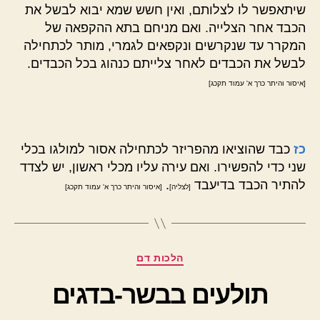
שיתאפשר לו לצלותם, ואין חשש שמא יבוא לבשל את
הכבד אחר הצלייה. ואם מניחם בתא ההקפאה של
המקרר עד שנקרשים ונקפאים לגמרי, מותר לכתחילה
לבשל את הכבדים לאחר צלייתם כנהוג בכל הכבדים.
[איסור והיתר כרך א' עמוד תקכג]
כז
כבד שהוציאו מהפריזר לכתחילה אסור למולגו בכלי
שני כדי להפשירו. ואם עירה עליו מכלי ראשון, יש לצדד
להתיר הכבד בדיעבד
.
[לצליה]
[איסור והיתר כרך א' עמוד תקכג]
קטגוריות
הלכות דם
תולעים בבשר-בדגים