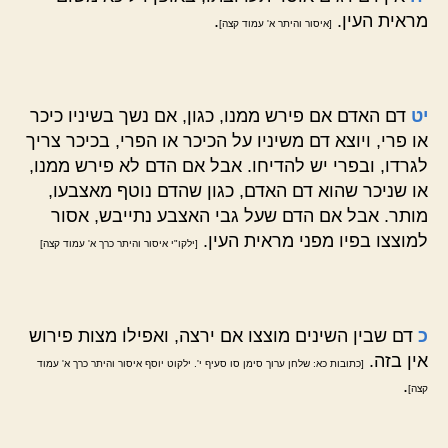
מראית העין.
.
[איסור והיתר א' עמוד קצה]
יט
דם האדם אם פירש ממנו, כגון, אם נשך בשיניו כיכר
או פרי, ויוצא דם משיניו על הכיכר או הפרי, בכיכר צריך
לגרדו, ובפרי יש להדיחו. אבל אם הדם לא פירש ממנו,
או שניכר שהוא דם האדם, כגון שהדם נוטף מאצבעו,
מותר. אבל אם הדם שעל גבי האצבע נתייבש, אסור
למוצצו בפיו מפני מראית העין.
[ילקו"י איסור והיתר כרך א' עמוד קצה]
כ
דם שבין השינים מוצצו אם ירצה, ואפילו מצות פירוש
אין בזה.
[כתובות כא: שלחן ערוך סימן סו סעיף י'. ילקוט יוסף איסור והיתר כרך א' עמוד
.
קצה]