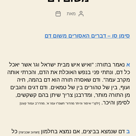
מאת
המחבר
תאריך
הפוסט
פוסט
סימן סו – דברים האסורים משום דם
א
נאמר בתורה: "ואיש איש מבית ישראל וגו' אשר יאכל
כל דם, ונתתי פני בנפש האוכלת את הדם, והכרתי אותה
מקרב עמה". ודם שאסרה תורה הוא דם בהמה, חיה
ועוף, בין של טהורים בין של טמאים. ודם דגים וחגבים
מן התורה מותר, ומדרבנן צריך שיתן בהם קשקשים,
לסימן והיכר.
[ילקו"י איסור והיתר מהדור' תשמ"ז עמו' א'. מהדו"ב עמוד קעט]
ב
דם שנמצא בביצים, אם נמצא בחלמון
כל
[הצהוב שבביצה]