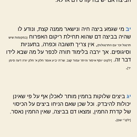
הביצה אם יש בה קורט דם או לא.
יב
מי שגמע ביצה חיה ונישאר ממנה קצת, ונודע לו
שהיה בביצה דם שהוא תחילת ריקום האפרוח
(במקומות שיש
, אין צריך תשובה וכפרה, בתעניות
תרנגול זכר עם התרנגולות)
וסיגופים. אך ירבה בלימוד תורה לכפר על מה שבא לידו
דבר זה.
[ילקוט יוסף איסור והיתר עמוד קצב. שו"ת יביע אומר חלק א' חלק יורה דעה סימן
.
יד]
יג
ביצים שלוקות בחמין מותר לאכלן אף על פי שאינן
יכולות להיבדק. וכל שכן שאם הניחו ביצים על הכיסוי
של קדרת החמין, ומצאו דם בביצה, שאין החמין נאסר.
.
[ילקו"י שם]