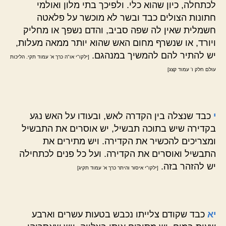
לכתחלה, כיון שהוא כלי. ולפיכך בתי מלון ואולמי
חתונות הצולים כבד ובשר לא מוכשר על פלאטה
חשמלית שאין לה שפה סביב, והדם נשפך או מחליק
ויורד, או שנשרף מחום האש שהוא יותר ממאה מעלות,
יש להתיר להם להמשיך במנהגם.
[ילקו"י או"ה כרך א' עמוד תקי. הליכות
עולם חלק ו' עמוד קצג]
י
כבד שנצלה בין הקדרה לאש, ובעודו על האש נגע
בקדירה שיש בתוכה תבשיל, יש אוסרים את התבשיל
ומצריכים להכשיר את הקדירה. ויש מתירים את
התבשיל ואוסרים את הקדירה. ועל כל פנים לכתחילה
יש להזהר בזה.
[ילקו"י איסור והיתר כרך א' עמוד תקיג]
יא
כבד שקודם צלייתו נכבש בטעות עשרים וארבע