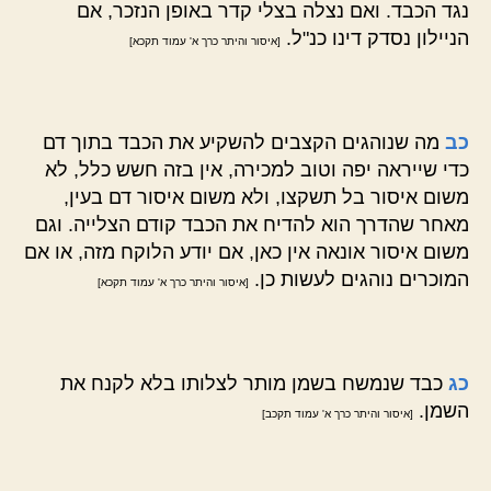
נגד הכבד. ואם נצלה בצלי קדר באופן הנזכר, אם
הניילון נסדק דינו כנ"ל.
[איסור והיתר כרך א' עמוד תקכא]
כב
מה שנוהגים הקצבים להשקיע את הכבד בתוך דם
כדי שייראה יפה וטוב למכירה, אין בזה חשש כלל, לא
משום איסור בל תשקצו, ולא משום איסור דם בעין,
מאחר שהדרך הוא להדיח את הכבד קודם הצלייה. וגם
משום איסור אונאה אין כאן, אם יודע הלוקח מזה, או אם
המוכרים נוהגים לעשות כן.
[איסור והיתר כרך א' עמוד תקכא]
כג
כבד שנמשח בשמן מותר לצלותו בלא לקנח את
השמן.
[איסור והיתר כרך א' עמוד תקכב]