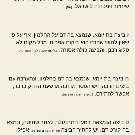
שיחזור וימכרנה לישראל.
[שם]
ז
ביצה בת יומא, שנמצא בה דם על החלמון, אף על פי
שאין לחוש שהדם הוא ריקום אפרוח, מכל מקום לא
פלוג רבנן, והביצה כולה אסורה.
.
[הליכות עולם חלק ו' עמוד ט]
ח
ביצה בת יומא, שנמצא בה דם בחלמון, ונתערבה עם
ביצים הרבה, ויש הפסד מרובה או שעת הדחק בדבר,
אפשר להתירם.
.
[ע' ערוך השלחן אות טז]
ט
ביצה הנמצאת במעי התרנגולת לאחר שחיטה, ונמצא
בה קורט דם, יש להתיר הביצה
, אפילו
(אך יזרוק הדם שעליה)