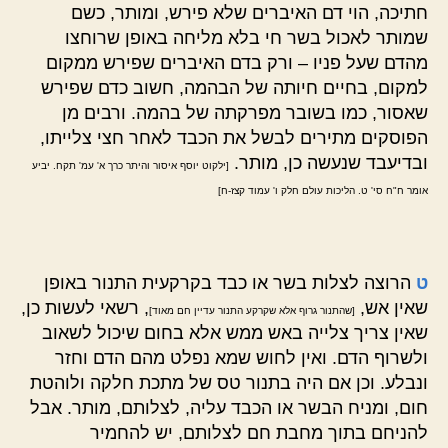
חתיכה, הוי דם האיברים שלא פירש, ומותר, כשם
שמותר לאכול בשר חי בלא מליחה באופן שרוחצו
מהדם שעל פניו – ורק בדם האיברים שפירש ממקום
למקום, בחיים חיותה של הבהמה, חשוב כדם שפירש
שאסור, כמו בשובר מפרקתה של בהמה. ורבים מן
הפוסקים מתירים לבשל את הכבד לאחר חצי צלייתו,
ובדיעבד שנעשה כן, מותר.
[ילקוט יוסף איסור והיתר כרך א' עמ' תקח. יביע
אומר ח"ח סי' ט. הליכות עולם חלק ו' עמוד קצז-ח]
ט
הרוצה לצלות בשר או כבד בקרקעית התנור באופן
שאין אש,
, רשאי לעשות כן,
[שהתנור גרוף אלא שקרקע התנור עדיין חם מאוד]
שאין צריך צלייה באש ממש אלא בחום שיכול לשאוב
ולשרוף הדם. ואין לחוש שמא נפלט מהם הדם וחזר
ונבלע. וכן אם היה בתנור טס של מתכת חלקה ולוהטת
חום, ומניח הבשר או הכבד עליה, לצלותם, מותר. אבל
להניחם בתוך מחבת חם לצלותם, יש להחמיר