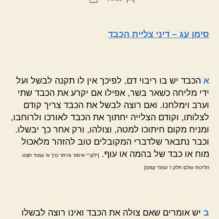
הפוסט
פוסט
סימן עג – דיני צליית הכבד
א
הכבד יש בו ריבוי דם, לפיכך אין לו תקנה לבשל ועל
ידי מליחה כשאר בשר, אפילו אם יקרע את הכבד שתי
וערב וימלחנו. ואם רוצה לבשל את הכבד צריך קודם
לצלותו, וקודם הצלייה יחתוך את הכבד לאורכו ולרוחבו,
ומניח מקום חיתוכו למטה, וצולהו, ורק אחר כך יבשלו.
וכבר נתבאר שלדברי המקובלים טוב להזהר מלאכול
מוח או כבד של בהמה או עוף.
[ילקו"י איסור והיתר כרך א' עמוד תצט.
הליכות עולם חלק ו' עמוד קמט]
ב
יש אומרים שאם צולה את הכבד ואינו רוצה לבשלו