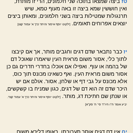
טז
ביצה שמצאו בתוכה שני חלמונים, הרי זו מותרת,
ואין חוששין שמא ביצה זו באה מעוף טמא, שיש
תרנגולות שמטילות ביצה בשני חלמונים, ומאותן ביצים
יוצאים אפרוחים תאומים.
[ילקוט יוסף איסור והיתר כרך א' עמוד קצג]
יז
כבר נתבאר שדם דגים וחגבים מותר, אך אם קיבצו
לתוך כלי, אסור משום מראית העין שיאמרו שאוכל דם
של בהמה או עוף. ואפילו אם אוכלו בחדרי חדרים גם כן
אסור משום מראית העין. ואף כשאינו מכונס תוך כוס,
אלא מכונס על גבי דף או שלחן, אסור. אולם אם יש
היכר שדם זה הוא דם של דגים, כגון שמניח בו קשקשים,
או שנתן שם חתיכת דג, מותר.
[ילקוט יוסף איסור והיתר כרך א' עמוד קצד.
יביע אומר ח"ו חיו"ד סי' ח' סק"א]
יח
אין דם דגים אוסר תערובתו, באופן דליכא משום