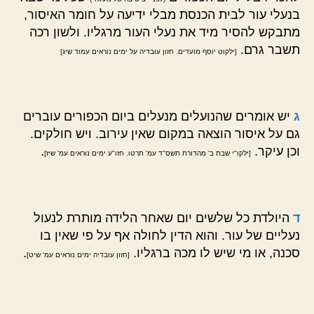
בנעלי עור לבית הכנסת מבלי ידיעה על חומר האיסור,
מתבקש להסיר מיד את נעלי העור מרגליו. ולשון רכה
תשבר גרם.
[ילקוט יוסף מועדים. חזון עובדיה על ימים נוראים עמוד שיג]
ג
יש אומרים שהנועלים מנעלים ביום הכפורים עוברים
גם על איסור הוצאה במקום שאין עירוב. ויש חולקים.
וכן עיקר.
.
[ילקו"י שבת ב' מהדורת תשס"ד עמ' תרטו. חזו"ע ימים נוראים עמ' שיז]
ד
היולדת כל שלשים יום שאחר הלידה מותרת לנעול
נעליים של עור. והוא הדין לחולה אף על פי שאין בו
סכנה, או מי שיש לו מכה ברגליו.
.
[חזון עובדיה ימים נוראים עמ' שיט]