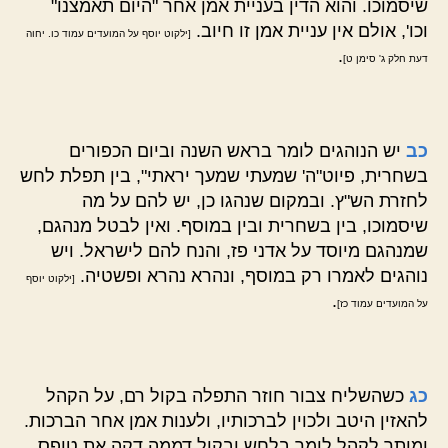
שיסמוכו. והוא הדין בעניית אמן אחר "היום תאמצנו"
וכו', אולם אין עניית אמן זו חיוב.
[ילקוט יוסף על המועדים עמוד כו. יחוה
.
דעת חלק ג' סימן ט]
כב
יש הנוהגים לומר בראש השנה וביום הכפורים
בשחרית, פיוט"ה' שמעתי שמעך יראתי", בין תפלת לחש
לחזרת הש"ץ. ובמקום שנהגו כן, יש להם על מה
שיסמוכו, בין בשחרית ובין במוסף. ואין לבטל מנהגם,
שמנהגם מיוסד על אדני פז, והנח להם לישראל. ויש
נוהגים לאמרו רק במוסף, ונהרא נהרא ופשטיה.
[ילקוט יוסף
.
על המועדים עמוד כז]
כג
כשהשליח צבור חוזר התפלה בקול רם, על הקהל
להאזין היטב ולכוין לברכותיו, ולענות אמן אחר הברכות.
ומותר לקהל לומר בלחש ובקול דממה דקה את טופס