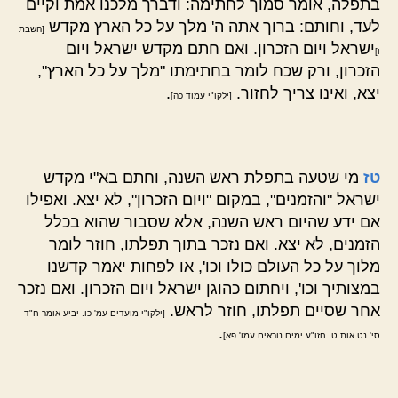
בתפלה, אומר סמוך לחתימה: ודברך מלכנו אמת וקיים
לעד, וחותם: ברוך אתה ה' מלך על כל הארץ מקדש
[השבת
ישראל ויום הזכרון. ואם חתם מקדש ישראל ויום
ו]
הזכרון, ורק שכח לומר בחתימתו "מלך על כל הארץ",
יצא, ואינו צריך לחזור.
.
[ילקו"י עמוד כה]
טז
מי שטעה בתפלת ראש השנה, וחתם בא"י מקדש
ישראל "והזמנים", במקום "ויום הזכרון", לא יצא. ואפילו
אם ידע שהיום ראש השנה, אלא שסבור שהוא בכלל
הזמנים, לא יצא. ואם נזכר בתוך תפלתו, חוזר לומר
מלוך על כל העולם כולו וכו', או לפחות יאמר קדשנו
במצותיך וכו', ויחתום כהוגן ישראל ויום הזכרון. ואם נזכר
אחר שסיים תפלתו, חוזר לראש.
[ילקו"י מועדים עמ' כו. יביע אומר ח"ד
.
סי' נט אות ט. חזו"ע ימים נוראים עמו' פא]