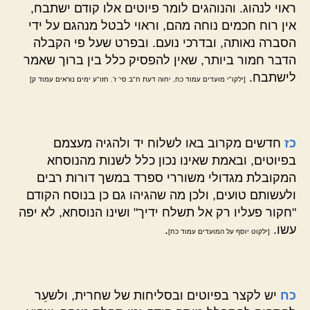
ראוי לנהוג. והנוהגים לומר פיוטים אלו קודם ישתבח,
אין רוח חכמים נוחה מהם, וראוי לבטל מנהגם על ידי
הסברה נאותה, ובדרכי נועם. ובפרט שעל פי הקבלה
הדבר חמור ביותר, שאין להפסיק כלל בין ברוך שאמר
לישתבח.
[ילקו"י מועדים עמוד כח, יחוה דעת ח"ב סי' ז'. חזו"ע ימים נוראים עמוד ק]
כז
חדשים מקרוב באו לשלוח יד ולהגיה מעצמם
בפיוטים, ובאמת שאינו נכון כלל לשנות מהנוסחא
המקובלת מגדולי משוררי ספרד במשך דורות רבים
ולעשותם טועים, ולכן מה שהגיהו גם כן בנוסח הקודם
"חקור פעליו רק אל תשלח ידיך" ושינו הנוסחא, לא יפה
עשו.
.
[ילקוט יוסף על המועדים עמוד כח]
כח
יש לקצר בפיוטים ובסליחות של שחרית, ולשעֵר