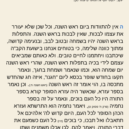
יעקב. ילקוט יוסף על המועדים עמוד כג]
ה
אין להתוודות ביום ראש השנה, וכל שכן שלא יעורר
את עצמו לבכות, שאין לבכות בראש השנה. והתפלות
בראש השנה יהיו בשמחה ובטוב לבב, ובנעימה קדושה,
ומתוך כוונה שלימה, כי בטוחים אנחנו בישועת הקב"ה
שיכתבנו ויחתמנו לחיים טובים. ולא כאותם שמביאים
עצמם לידי בכיה בתפלות ראש השנה, שהרי ראש השנה
יום שמחה הוא, וכמו שנאמר ושמחת בחגך, ונאמר
תקעו בחודש שופר בכסא ליום "חגנו", איזה חג שהחדש
מתכסה בו, הוי אומר זה ראש השנה
. וכן נאמר
(ראש השנה ח:)
בספר עזרא, שכאשר היה עזרא הסופר קורא בספר
התורה היו כל העם בוכים, ונאמר על זה בספר
נחמיה
, ויאמר נחמיה הוא התרשתא ועזרא
(פרק ח' פסוק ט)
הכהן הסופר לכל העם, היום קדוש לה' אלהיכם אל
תתאבלו ואל תבכו, כי בוכים
כל העם כשמעם את
(היו)
דברי התורה, ויאמר להם, לכו אכלו משמנים ושתו