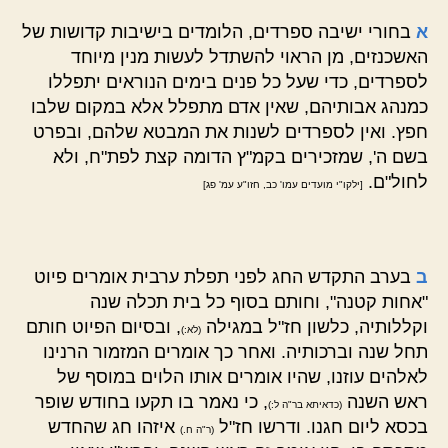
א
בחורי ישיבה ספרדים, הלומדים בישיבות קדושות של
האשכנזים, מן הראוי להשתדל לעשות מנין מיוחד
לספרדים, כדי שעל כל פנים בימים הנוראים יתפללו
כמנהג אבותיהם, שאין אדם מתפלל אלא במקום שלבו
חפץ. ואין לספרדים לשנות את המבטא שלהם, ובפרט
בשם ה', שמזכירים בקמ"ץ הדומה קצת לפת"ח, ולא
לחול"ם.
[ילקו"י מועדים עמו' כב, חזו"ע עמ' פג]
ב
בערב התקדש החג לפני תפלת ערבית אומרים פיוט
"אחות קטנה", וחותם בסוף כל בית תכלה שנה
וקללותיה, כלשון חז"ל במגילה
, ובסיום הפיוט חותם
(לא:)
תחל שנה וברכותיה. ואחר כך אומרים המזמור הרנינו
לאלהים עוזנו, שהיו אומרים אותו הלוים במוסף של
ראש השנה
, כי נאמר בו תקעו בחודש שופר
(כדאיתא בר"ה ל:)
בכסא ליום חגנו. ודרשו חז"ל
איזהו חג שהחדש
(ר"ה ח.)