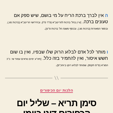
ה
אין לברך ברכת הריח על מי בושם, שיש ספק אם
טעונים ברכה.
[עיין בהל' ברכות להריטב"א (פ"ד ס"ז), ובחידושי הריטב"א (ברכות מג.),
.
ובספר המאורות (ברכות מג.), ובכסף משנה הל' ברכות פ"ט]
ו
מותר לכל אדם לבלוע הרוק שלו שבפיו, ואין בו שום
חשש איסור, ואין להחמיר בזה כלל.
[חזו"ע ימים נוראים עמוד שי. כ"כ
.
המג"א (ס"ס תקסז), שמותר לבלוע רוקו ביוהכ"פ]
קטגוריות
הלכות יום הכיפורים
סימן תריא – שליל יום