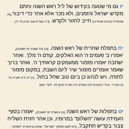
יז
גם מי שטעה בקידוש של ליל ראש השנה וחתם
מקדש ישראל והזמנים, ולא נזכר אלא אחר כדי דיבור,
[או
חייב לחזור ולקדש.
.
שהתחיל בברכת שהחיינו]
[כ"כ בשו"ת אבני זכרון סי' ד]
יח
בתפלת שחרית של ראש השנה,
,
[וכן בכל עשרת ימי תשובה]
יאמרו ב' פעמים ה' הוא האלקים, קודם ה' מלך. ואחר
ישתבח יאמרו מזמור ממעמקים קראתיך ה'. ואחר ברוך
שאמר אומרים מזמור שיר ליום השבת, במקום מזמור
לתודה. ויש לנהוג כן ביום טוב שחל בחול.
[יבי"א ח"ט חאו"ח סי'
כב אות ד'. ובח"י בהערות לרב פעלים ח"ג חאו"ח סימן לח. ילקו"י שם]
יט
בתפלות של ראש השנה
, יאמרו בסוף
[וכן בעשרת ימי תשובה]
העמידה עושה "השלום" במרומיו, וכן אחר חזרת השליח
צבור בקדיש תתקבל,
[רמז לשם המלאך "ספריאל", שהוא בגימטריא "השלום",