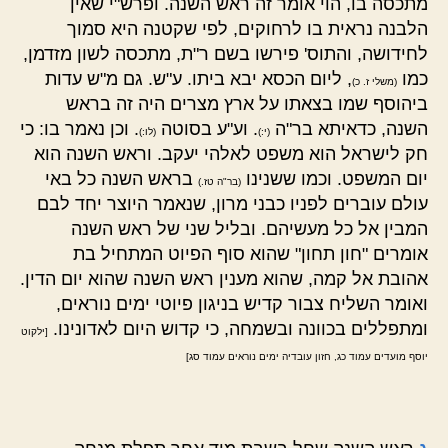
מתכסה בו, הוי אומר זה ראש השנה. ופרש"י שאין
הלבנה נראית בו לרחוקים, לפי שקטנה היא סמוך
לחידושה, והתוס' פירשו בשם ר"ת, מתכסה לשון מזדמן,
כמו
, ליום הכסא יבא ביתו. ע"ש. גם מ"ש עדות
(משלי ז. כ)
ביהוסף שמו בצאתו על ארץ מצרים היה זה בראש
השנה, כדאיתא בר"ה
. וע"ע בסוטה
. וכן נאמר בו: כי
(י:)
(לו:)
חק לישראל הוא משפט לאלהי יעקב. וראש השנה הוא
יום המשפט. וכמו ששנינו
בראש השנה כל באי
(בר"ה טז.)
עולם עוברים לפניו כבני מרון, שנאמר היוצר יחד לבם
המבין אל כל מעשיהם. ובליל שני של ראש השנה
אומרים "חון תחון" שהוא סוף הפיוט המתחיל בת
אהובת אל קמה, שהוא מענין ראש השנה שהוא יום הדין.
ואומר השליח צבור קדיש בניגון פיוטי ימים נוראים,
ומתפללים בכוונה ובשמחה, כי קדוש היום לאדונינו.
[ילקוט
יוסף מועדים עמוד כג, חזון עובדיה ימים נוראים עמוד סג]