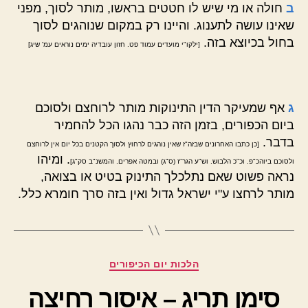
ב
חולה או מי שיש לו חטטים בראשו, מותר לסוך, מפני
שאינו עושה לתענוג. והיינו רק במקום שנוהגים לסוך
בחול בכיוצא בזה.
[ילקו"י מועדים עמוד פט. חזון עובדיה ימים נוראים עמ' שיג]
ג
אף שמעיקר הדין התינוקות מותר לרוחצם ולסוכם
ביום הכפורים, בזמן הזה כבר נהגו הכל להחמיר
בדבר.
[כן כתבו האחרונים שבזה"ז שאין נוהגים לרחוץ ולסוך הקטנים בכל יום אין לרוחצם
. ומיהו
ולסוכם ביוהכ"פ. וכ"כ הלבוש. וש"ע הגר"ז (ס"ג) ובמטה אפרים. והמשנ"ב סק"ג]
נראה פשוט שאם נתלכלך התינוק בטיט או בצואה,
מותר לרחצו ע"י ישראל גדול ואין בזה סרך חומרא כלל.
קטגוריות
הלכות יום הכיפורים
סימן תריג – איסור רחיצה