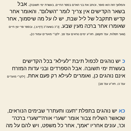
. אבל
והמלאך הזה הוא סופר, וכותב את בני האדם בספר החיים, בעשרת ימי תשובה]
בשאר הקדישים אין צריך לומר "השלום". והאומר אחר
קדיש תתקבל של ליל שבת, יש לו על מה שיסמוך, אחר
שאומרו אחר ברכה מעין שבע.
[כ"כ בשעה"כ (דף צ.), ובספר פרי עץ חיים
.
(שער תפלות, עמ' תקפג). חזו"ע ימים נוראים עמ' פב. ילקו"י מועדים עמוד כו]
כ
יש נוהגים לכפול תיבת "לעילא" בכל הקדישים
בעשרת ימי תשובה. אבל הספרדים ובני עדות המזרח
אינם נוהגים כן, ואומרים לעילא רק פעם אחת.
[ילקו"י מועדים
עמ' כו, חזו"ע עמ' פב]
כא
יש נוהגים בתפלת "תענו ותעתרו" שבימים הנוראים,
שכאשר השליח צבור אומר "שערי אורה""שערי ברכה"
וכו', עונים אחריו "אמן", אחר כל משפט, ויש להם על מה