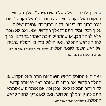
ט
צריך לומר בתפלה של ראש השנה "המלך הקדוש"
במקום האל הקדוש. ואם טעה וחתם "האל הקדוש", אם
נזכר בתוך כדי דיבור, דהינו בתוך כדי אמירת "שלום
עליך רבי", ומיד חתם "המלך הקדוש" יצא. ואם לא נזכר
אלא לאחר מכן, או שהתחיל תיבת "אתה" בחרתנו, צריך
לחזור לראש התפלה. ואין חילוק בזה בין תפלת ערבית
של ראש השנה לשאר תפלות.
[ילקוט יוסף על המועדים עמוד כד, חזון
עובדיה על ימים נוראים עמוד קצ]
י
אם הוא מסופק בראש השנה אם חתם האל הקדוש או
המלך הקדוש, אם ברור לו שאמר באמצע אתה קדוש
לדור ודור המליכו לאל, ובכן וכו', אנו אומרים שמסתמא
חתם כהוגן "המלך הקדוש", ואם לאו צריך לחזור לראש
התפלה.
.
[ילקוט יוסף מועדים עמוד כד]