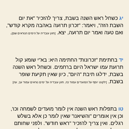
יג
כשחל ראש השנה בשבת, צריך להזכיר "את יום
השבת הזה", ויאמר: "זכרון תרועה באהבה מקרא קודש",
ואם טעה ואמר יום תרועה, יצא.
.
[חזון עובדיה על הימים הנוראים שם]
יד
בחתימת "זכרונות" החתימה היא: בא"י שומע קול
תרועת עמו ישראל היום ברחמים. וכשחל ראש השנה
בשבת, ידלגו תיבת "היום", כיון שאין תקיעת שופר
בשבת.
[ילקוט יוסף על המועדים עמוד כה, חזון עובדיה על ימים נוראים עמוד עב, עה]
טו
בתפלות ראש השנה אין לומר מועדים לשמחה וכו',
וכן אין אומרים "והשיאנו" שאין לומר כן אלא בשלש
רגלים. ואין צריך להזכיר "ראש חודש". ולפני שחותם