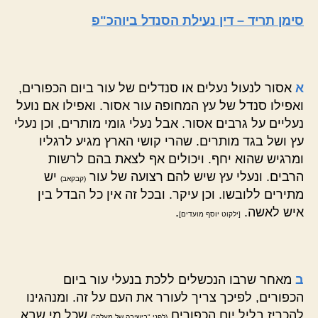
סימן תריד – דין נעילת הסנדל ביוהכ"פ
א
אסור לנעול נעלים או סנדלים של עור ביום הכפורים,
ואפילו סנדל של עץ המחופה עור אסור. ואפילו אם נועל
נעליים על גרבים אסור. אבל נעלי גומי מותרים, וכן נעלי
עץ ושל בגד מותרים. שהרי קושי הארץ מגיע לרגליו
ומרגיש שהוא יחף. ויכולים אף לצאת בהם לרשות
הרבים. ונעלי עץ שיש להם רצועה של עור
יש
(קבקאב)
מתירים ללובשו. וכן עיקר. ובכל זה אין כל הבדל בין
איש לאשה.
.
[ילקוט יוסף מועדים]
ב
מאחר שרבו הנכשלים ללכת בנעלי עור ביום
הכפורים, לפיכך צריך לעורר את העם על זה. ומנהגינו
להכריז בליל יום הכפורים
שכל מי שבא
(לפני "בישיבה של מעלה")