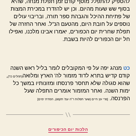
להספיק להתפלל מוסף קודם זמן תפלת מנחה, שהיא
בסוף שש שעות מהיום. וכן יש להזדרז במכירת המצות
של פתיחת ההיכל והגבהת ספר תורה, ובריבוי עולים
נוספים על חובת היום, מהטעם הנ"ל. ואחר החזרה של
תפלת שחרית יום הכפורים, יאמרו אבינו מלכנו, ואפילו
חל יום הכפורים להיות בשבת.
כט
מנהג יפה על פי המקובלים לומר בליל ראש השנה
קודם קדיש בתרא לדוד מזמור לה' הארץ ומלואה
,
(תהלים כד)
שהוא סגולה שלא תחסר פרנסתו ומזונותיו במשך כל
ימות השנה. ואחר המזמור אומרים התפלה שעל
הפרנסה.
[פרי עץ חיים (שער תפלות ר"ה עמ' תקפג), חמדת ימים]
קטגוריות
הלכות יום הכיפורים