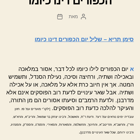
הכפורים דינו כיומו
מאת
המחבר
תאריך
הפוסט
פוסט
סימן תריא – שליל יום הכפורים דינו כיומו
א
יום הכפורים לילו כיומו לכל דבר, אסור במלאכה
ובאכילה ושתיה, ורחיצה וסיכה, נעילת הסנדל, ותשמיש
המטה. אך אין חיוב כרת אלא על מלאכה, או על אכילה
ושתיה. אבל שאר עינויים לדעת רוב הפוסקים אינם אלא
מדרבנן. ולדעת הרמב"ם וסיעתו אסורים הם מן התורה,
והעיקר להלכה כדעת רוב הפוסקים.
[ילקו"י מועדים עמ' פז. חזון
עובדיה ימים נוראים עמ' רעד. ודעת ר"ת, והאשכול, ורבינו יצחק בר שמואל, והריב"א, והרא"ש,
והר"ן, והרשב"א, והריטב"א, והחינוך, וההשלמה, והמאורות, והמאירי, והסמ"ג, והסמ"ק, והמנהיג,
.
ורבינו ירוחם, שכל שאר העינויים מדרבנן]