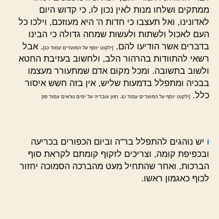
ממתקים ושלחו מנות לאין נכון לו, כי קדוש היום
לאדונינו, ואל תעצבו כי חדות ה' היא מעוזכם, וילכו כל
העם לאכול ולשתות ולעשות שמחה גדולה כי הבינו
בדברים אשר הודיעו להם.
. אבל
[ילקוט יוסף על המועדים עמוד כג]
רשאי להתוודות בהרהור הלב, ולחשוב בעזיבת החטא
ולשוב בתשובה. ומכל מקום אדם שמתעורר מעצמו
בבכיה ומתפלל בדמעות שליש, אין בזה חשש איסור
כלל.
[ילקוט יוסף על המועדים עמוד כג. חזון עובדיה על ימים נוראים עמוד פז]
ו
יש נוהגים להתפלל בר"ה וביום הכפורים בכריעה
ובכפיפת קומה, וצריכים לזקוף קומתם לקראת סוף
הברכות, ואחר שהתחיל מעט מהברכה הסמוכה יחזור
לכוף כאגמון ראשו.