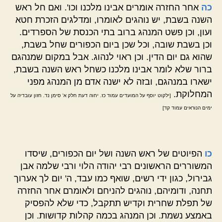
כה
אחר החזרה אומרים אבינו מלכנו וכו'. ואם חל ראש
השנה בשבת, יש נוהגים לאומרו, ומדלגים הזכרת חטא
ועון, וכן פשט המנהג ברוב בתי הכנסת של הספרדים.
וכן בשבת שובה, וכל שכן ביום הכפורים שחל בשבת,
שהוא גם יום הדין. וכן ראוי לנהוג. אבל במקום שמנהגם
ברור שלא לומר אבינו מלכנו כשחל ראש השנה בשבת,
ישארו במנהגם, ובזה לא ישנה אדם מן המנהג מפני
המחלוקת.
[ילקוט יוסף על המועדים עמוד כז. יחוה דעת חלק א' סימן נד. חזון עובדיה על
ימים הנוראים עמוד קד]
כו
הפיוטים של ראש השנה ושל יום הכפורים, שיסדו
המשוררים הראשונים רבי יהודה הלוי ורבי שלמה אבן
גבירול, כגון ידי רשים, שואף כמו עבד, ה' יום לך אערוך
תחנה, ודומיהם, נוהגים להניחם ולאומרם אחר החזרה
של תפלת שחרית וקדיש תתקבל, כדי שלא להפסיק
באמצע נשמת. וכן המנהג בכמה קהלות קדושות. וכן