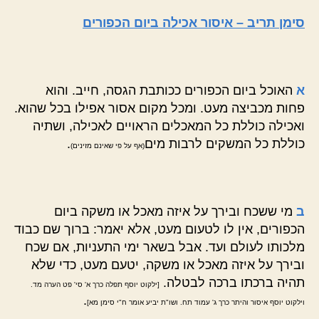
סימן תריב – איסור אכילה ביום הכפורים
א
האוכל ביום הכפורים ככותבת הגסה, חייב. והוא
פחות מכביצה מעט. ומכל מקום אסור אפילו בכל שהוא.
ואכילה כוללת כל המאכלים הראויים לאכילה, ושתיה
כוללת כל המשקים לרבות מים
.
(אף על פי שאינם מזינים)
ב
מי ששכח ובירך על איזה מאכל או משקה ביום
הכפורים, אין לו לטעום מעט, אלא יאמר: ברוך שם כבוד
מלכותו לעולם ועד. אבל בשאר ימי התעניות, אם שכח
ובירך על איזה מאכל או משקה, יטעם מעט, כדי שלא
תהיה ברכתו ברכה לבטלה.
[ילקוט יוסף תפלה כרך א' סי' פט הערה מד.
.
וילקוט יוסף איסור והיתר כרך ג' עמוד תח. ושו"ת יביע אומר ח"י סימן מא]