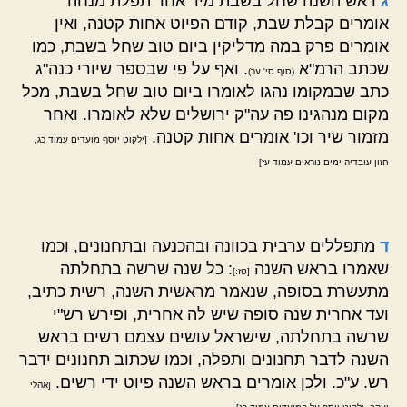
ג
ראש השנה שחל בשבת מיד אחר תפלת מנחה
אומרים קבלת שבת, קודם הפיוט אחות קטנה, ואין
אומרים פרק במה מדליקין ביום טוב שחל בשבת, כמו
שכתב הרמ"א
. ואף על פי שבספר שיורי כנה"ג
(סוף סי' ער)
כתב שבמקומו נהגו לאומרו ביום טוב שחל בשבת, מכל
מקום מנהגינו פה עה"ק ירושלים שלא לאומרו. ואחר
מזמור שיר וכו' אומרים אחות קטנה.
[ילקוט יוסף מועדים עמוד כג,
חזון עובדיה ימים נוראים עמוד עז]
ד
מתפללים ערבית בכוונה ובהכנעה ובתחנונים, וכמו
שאמרו בראש השנה
: כל שנה שרשה בתחלתה
[טז:]
מתעשרת בסופה, שנאמר מראשית השנה, רשית כתיב,
ועד אחרית שנה סופה שיש לה אחרית, ופירש רש"י
שרשה בתחלתה, שישראל עושים עצמם רשים בראש
השנה לדבר תחנונים ותפלה, וכמו שכתוב תחנונים ידבר
רש. ע"כ. ולכן אומרים בראש השנה פיוט ידי רשים.
[אהלי
.