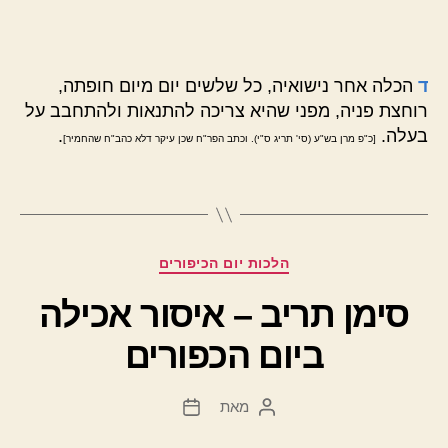
ד
הכלה אחר נישואיה, כל שלשים יום מיום חופתה,
רוחצת פניה, מפני שהיא צריכה להתנאות ולהתחבב על
בעלה.
.
[כ"פ מרן בש"ע (סי' תריג ס"י). וכתב הפר"ח שכן עיקר דלא כהב"ח שהחמיר]
קטגוריות
הלכות יום הכיפורים
סימן תריב – איסור אכילה
ביום הכפורים
מאת
המחבר
תאריך
הפוסט
פוסט