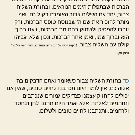
הברכות שבתפלות הימים הנוראים, ובחזרת השליח
צבור, יחד עם השליח צבור האומרם בקול רם, ואף
מותר להזכיר את שם ה' שבנוסח טופס הברכות, ורק
יזהרו להפסיק ולשתוק בחתימת הברכות, ויענו ברוך
הוא וברוך שמו, ואמן אחר הברכות. ונכון שלא יגביהו
קולם עם השליח צבור.
[ילקוט יוסף על המועדים עמוד כז. יחוה דעת חלק ה'
.
סימן מג]
כד
בחזרת השליח צבור כשאומר ואתם הדבקים בה'
אלוהיכם, אין לומר היום תכתבנו לחיים טובים, שאין אנו
יכולים להחזיק עצמנו כצדיקים גמורים שנכתבים
ונחתמים לאלתר. אלא יאמר היום תתננו לחן ולחסד
ולרחמים, ותכתבנו לחיים טובים ולשלום.