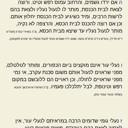
ה
אם ירדו גשמים, והרחוב עמוס רפש וטיט, ורוצה
לצאת לבית הכנסת, מותר לו לנעול נעליו ולצאת בהם
לרשות הרבים, ומיד כשיגיע לבית הכנסת יחלוץ אותם.
וכן אם רוצה להכנס לבית הכסא, והרצפה לא נקיה,
מותר לנעול נעליו עד שיצא מבית הכסא.
[כ"כ בשיורי כנה"ג (הגה"ט
.
ר"ס תריד), וכמ"ש כיו"ב הרמ"א בהגה, שאם ירדו גשמים מותר לנעול מנעליו עד שיגיע למקומו]
ו
נעלי עור אינם מוקצים ביום הכפורים, ומותר לטלטלם,
מפני שראוים לנעול אותם משום סכנת עקרב, אי נמי
מפני שראויים לחולה, וכן ראויים הם ללובשם במקום
רפש וטינופת, לבל יתלכלכו פעמיו.
[כ"כ הגרש"ז אויערבאך והובא
.
בשלמי מועד עמוד עח]
ז
נעלי גומי שדומים הרבה במראיתם לנעלי עור, אין
לאסור לצאת בהם ביוהכ"פ, משום מראית העין,