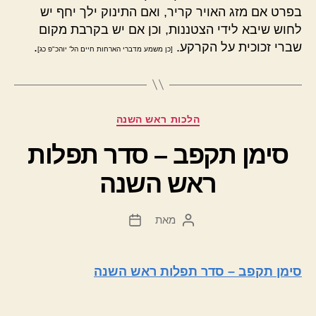
בפרט אם מזג האויר קריר, ואם התינוק ילך יחף יש
לחוש שיבא לידי הצטננות, וכן אם יש בקרבת מקום
שברי זכוכית על הקרקע.
.
[כן משמע מדברי הארחות חיים הל' יוהכ"פ כג]
קטגוריות
הלכות ראש השנה
סימן תקפב – סדר תפלות
ראש השנה
מאת
המחבר
תאריך
הפוסט
פוסט
סימן תקפב – סדר תפלות ראש השנה