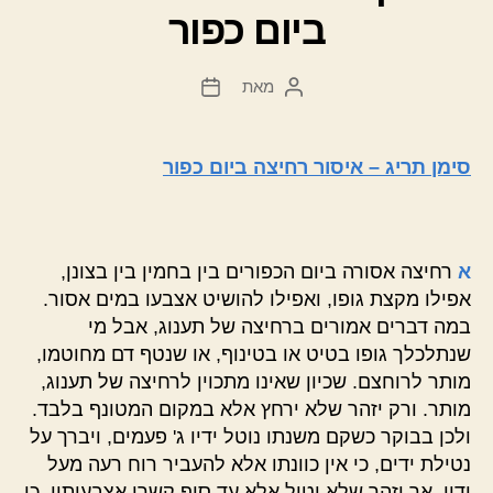
ביום כפור
מאת
המחבר
תאריך
הפוסט
פוסט
סימן תריג – איסור רחיצה ביום כפור
א
רחיצה אסורה ביום הכפורים בין בחמין בין בצונן,
אפילו מקצת גופו, ואפילו להושיט אצבעו במים אסור.
במה דברים אמורים ברחיצה של תענוג, אבל מי
שנתלכלך גופו בטיט או בטינוף, או שנטף דם מחוטמו,
מותר לרוחצם. שכיון שאינו מתכוין לרחיצה של תענוג,
מותר. ורק יזהר שלא ירחץ אלא במקום המטונף בלבד.
ולכן בבוקר כשקם משנתו נוטל ידיו ג' פעמים, ויברך על
נטילת ידים, כי אין כוונתו אלא להעביר רוח רעה מעל
ידיו, אך יזהר שלא יטול אלא עד סוף קשרי אצבעותיו, כי