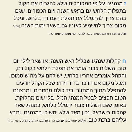
ז
מנהגינו על פי המקובלים שלא להגביה את הקול
בתפלות הלחש גם בראש השנה ויום הכפורים, שגם
בהם צריך להתפלל את תפלת העמידה בלחש. ומכל
מקום צריך להשמיע לאזניו גם בשאר ימות השנה.
[ילקו"י
.
חלק א' מהדורא קמא עמוד קנט. ילקוט יוסף מועדים עמוד כג]
ח
קהלות שנהגו שבליל ראש השנה, או שאר לילי יום
טוב, השליח צבור אומר את תפלת הלחש בקול רם,
והקהל אומרים אחריו בלחש, יש להם על מה שיסמוכו.
ומכל מקום אם הדבר ברור וידוע שכל הקהל יודעים
להתפלל מתוך המחזור וביד כולם מחזורים, ומרצונם
הטוב חפצים לבטל המנהג הנ"ל, בלי שום מחלוקת,
באופן שגם השליח צבור יתפלל בלחש, כמנהג שאר
קהלות בישראל, נכון מאד שלא ימשיכו במנהגם, ותבא
עליהם ברכת טוב.
[ילקוט יוסף מועדים עמ' כד. חזון עובדיה ימים נוראים עמ' עח]