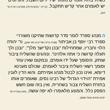
כשחל בחול אומרים מזמור שיר ליום השבת. והפיוטים
יש לאומרם אחר קדיש תתקבל.
[יבי"א י' בהערות לרב פעלים ג' או"ח סי'
.
לח]
ה
מנהג ספרד לומר סדר קדושות שתיקנו משוררי
ספרד רבי יוסף בן אביתור
, ור' יהודה
(שהיה בדורו של רבינו האי גאון)
הלוי וחבריו, שמתחילות "ובכן נקדישך מלך", "ובכן ולך
תעלה קדושה כי אתה אלהינו". ונוהגים שהשליח ציבור
שותק, והסומך שעל ידו אומרם, ובמקום שאין עוזר
וסומך רשאי השליח ציבור לאומרם, שכולם מענינא
דיומא, ואינו נכון לבטל מנהג אמירתם. והוא הדין לענין
אמירת "הוידוי הגדול" של רבינו נסים, שאומרים אותו
בחזרת השליח צבור בשחרית, ואין בזה שום חשש
הפסק כלל. והמונע מלאומרו לא יפה עושה.
[חזון עובדיה על
.
ימים נוראים עמוד שמג]