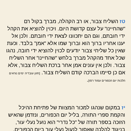
טז
השליח צבור, או רב הקהלה, מברך בקול רם
"שהחיינו" על עצם קדושת היום. ויכוין להוציא את הקהל
ידי חובתם, וגם הם יתכוונו לצאת ידי חובתם. ולכן אל
יענו אחריו ברוך הוא וברוך שמו אלא "אמן" בלבד. וכעת
שאין כל שליחי צבור יודעים לכוין להוציא ידי חובה, נהגו
שכל אחד מהקהל מברך בלחש "שהחיינו" אחר השליח
צבור. ולכן אין עונים אמן אחר ברכת השליח צבור, אלא
אם כן סיימו הברכה קודם השליח צבור.
[חזון עובדיה ימים נוראים
.
הלכות יום הכפורים עמוד רסו]
יז
במקום שנהגו למכור המצוות של פתיחת ההיכל
והקמת ספרי התורה, בליל יום הכפורים, ונזדמן שהאיש
הזוכה בספר תורה של "כל נדרי" הוא נועל נעלי עור,
בניגוד להלכה שאסור לנעול נעלי עור ביום הכפורים,