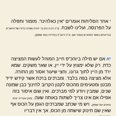
י
אחר הסליחות אומרים "אין כאלהינו". מזמור ותפלה
על הפרנסה, ועלינו לשבח.
[כ"כ רבינו נתן בר יהודה (שהיה בדורו של הרשב"א
.
בגירונדא) בספר המחכים (עמוד מג). וכ"כ היעב"ץ בסידורו (עמ' שפא]]
יא
אם יש מילה ביוהכ"פ חייב המוהל לעשות המציצה
כדת. רק שלא ימצוץ על ידי יין, או שאר משקים. שמא
ירד מן היין לתוך גרונו, וחצי שיעור אסור מן התורה.
אלא מציצה בפה בלבד. ומברכים ברכת אשר קידש ידיד
מבטן ומטעימים מהכוס לקטן הקרוב לחינוך כבן שמונה
שנים, שמבין ויודע למי מברכים, ואין שום איסור בזה
אפילו אם אינו צריך לשתות באותה שעה.
[חזון עובדיה ימים
. ויש מי שכתב שמברכים הגפן על הכוס אף
נוראים עמ' שמא]
שאין שם תינוק שישתה מן הכוס, אך אין דבריו