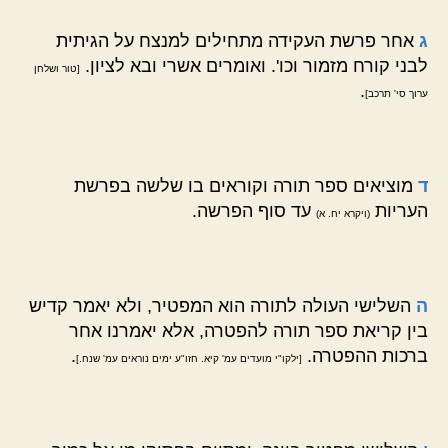
ג
אחר פרשת העקידה מתחילים למנצח על הגיתית
לבני קורח מזמור וכו'. ואומרים אשרי ובא לציון.
[טור ושלחן
.
ערוך סי' תרכב]
ד
מוציאים ספר תורה וקוראים בו שלשה בפרשת
העריות
עד סוף הפרשה.
(ויקרא יח. א)
ה
השלישי העולה לתורה הוא המפטיר, ולא יאמר קדיש
בין קריאת ספר תורה להפטרה, אלא יאמרנו אחר
ברכות ההפטרה.
.
[ילקו"י מועדים עמ' קיא. חזו"ע ימים נוראים עמ' שנח.]