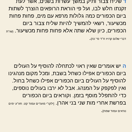
ד
שליח צבור ותיק במשך עשרות בשנים, אשר לעת
זקנתו חלש לבו, ועל פי הוראת הרופאים הוצרך לשתות
ביום הכפורים כמה גלולות מרפא עם מים, פחות פחות
מכשיעור, רשאי להמשיך להיות שליח צבור ביום
הכפורים, כיון שלא שתה אלא פחות פחות מכשיעור.
(שו"ת
.
דברי שלום קרויז ח"ד סי' כה)
ה
יש אומרים שאין ראוי לכתחלה להוסיף על העולים
ביום הכפורים אפילו כשחל בשבת, ומכל מקום מנהגינו
להוסיף על העולים ביום הכפורים אפילו כשחל בחול.
ואין לפקפק על המנהג. אבל לא ירבו בעולים נוספים,
כדי להתפלל מוסף בזמן. וקוראים ביום הכפורים
בפרשת אחרי מות שני בני אהרן.
[ילקו"י מועדים עמוד קט. חזו"ע ימים
.
נוראים עמוד שמח]