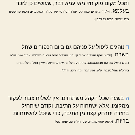
ומכל מקום פוק חזי מאי עמא דבר, שעושים כן לזכר
בעלמא.
[ילקו"י מועדים עמוד קט. עפ"ד הט"ז סי' קיד סק"ד דכשאומרים חטאו עוו ופשעו
.
בית ישראל, מכים על לבם]
ד
נוהגים ליפול על פניהם גם ביום הכפורים שחל
בשבת.
[ילקוט יוסף מועדים עמוד קי. חזון עובדיה ימים נוראים תשס"ה, עמוד שנג. ושלא
כמ"ש באשל אברהם מבוטשאטש, לתת טעם על מה שנוהגים אצלם שאין נופלים על פניהם
.
ביוהכ"פ שחל בשבת. ע"ש. ואין דבריו מחוורים. ודו"ק]
ה
בשעה שכל הקהל משתחוים, אין לשליח צבור לעקור
ממקומו. אלא ישתחוה על התיבה, וקודם שיתחיל
בחזרה יתרחק קצת מן התיבה, כדי שיוכל להשתחוות
בריוח.
[ילקוט יוסף מועדים שם. חזו"ע שם עמוד שנג]