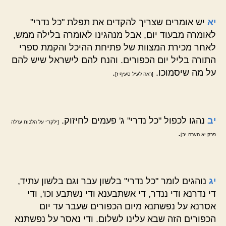
יא
יש אומרים שצריך להקדים את תפלת "כל נדרי"
לאומרה מבעוד יום, אבל מנהגינו לאומרה בלילה ממש,
לאחר מכירת המצוות של פתיחת ההיכל והקמת ספרי
התורה בליל יום הכפורים. והנח להם לישראל שיש להם
על מה שיסמוכו.
.
[ראה לעיל סעיף ז]
יב
נהגו לכפול "כל נדרי" ג' פעמים לחיזוק.
[ילקו"י על הלכות ערלה
.
פרק יא הערה יב]
יג
נוהגים לומר "כל נדרי" בלשון עבר וגם בלשון עתיד,
די נדרנא ודי ננדר, די אשתבענא ודי נשתבע וכו', ודי
אסרנא על נפשתנא מיום הכפורים שעבר עד יום
הכפורים הזה שבא עלינו לשלום. ודי נאסר על נפשתנא