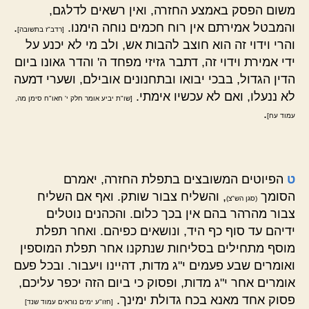
משום הפסק באמצע החזרה, ואין רשאים לדלגם,
והמבטל אמירתם אין רוח חכמים נוחה הימנו.
.
[רדב"ז בתשובה]
והרי וידוי זה הוא חוצב להבות אש, ולב מי לא יכנע על
ידי אמירת וידוי זה, דתבר גזיזי מפחד ה' והדר גאונו ביום
הדין הגדול, בבכי יבואו ובתחנונים אובילם, ושערי דמעה
לא ננעלו, ואם לא עכשיו אימתי.
[שו"ת יביע אומר חלק י' חאו"ח סימן מה,
.
עמוד עח]
ט
הפיוטים המשובצים בתפלת החזרה, יאמרם
הסומך
, והשליח צבור שותק. ואף אם השליח
(סגן הש"צ)
צבור מהרהר בהם אין בכך כלום. והכהנים נוטלים
ידיהם עד סוף כף היד, ונושאים כפיהם. ואחר תפלת
מוסף מתחילים בסליחות שנתקנו אחר תפלת המוספין
ואומרים שבע פעמים י"ג מדות, דהיינו ויעבור. ובכל פעם
אומרים אחר י"ג מדות, ופסוק כי ביום הזה יכפר עליכם,
פסוק אחד מאנא בכח גדולת ימינך.
[חזו"ע ימים נוראים עמוד שנד]