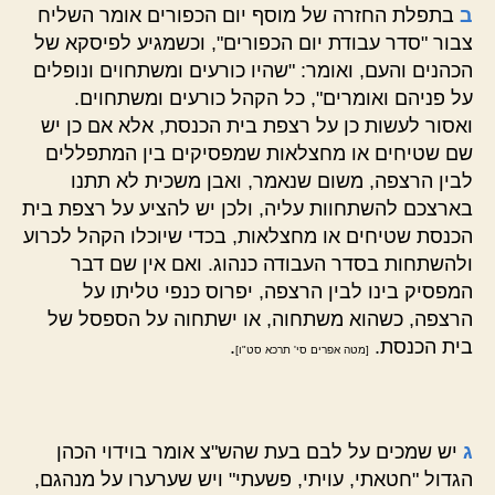
ב
בתפלת החזרה של מוסף יום הכפורים אומר השליח
צבור "סדר עבודת יום הכפורים", וכשמגיע לפיסקא של
הכהנים והעם, ואומר: "שהיו כורעים ומשתחוים ונופלים
על פניהם ואומרים", כל הקהל כורעים ומשתחוים.
ואסור לעשות כן על רצפת בית הכנסת, אלא אם כן יש
שם שטיחים או מחצלאות שמפסיקים בין המתפללים
לבין הרצפה, משום שנאמר, ואבן משכית לא תתנו
בארצכם להשתחוות עליה, ולכן יש להציע על רצפת בית
הכנסת שטיחים או מחצלאות, בכדי שיוכלו הקהל לכרוע
ולהשתחות בסדר העבודה כנהוג. ואם אין שם דבר
המפסיק בינו לבין הרצפה, יפרוס כנפי טליתו על
הרצפה, כשהוא משתחוה, או ישתחוה על הספסל של
בית הכנסת.
.
[מטה אפרים סי' תרכא סט"ו]
ג
יש שמכים על לבם בעת שהש"צ אומר בוידוי הכהן
הגדול "חטאתי, עויתי, פשעתי" ויש שערערו על מנהגם,