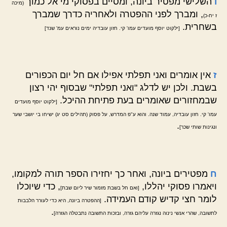
ו
השלישי מפטיר ביונה, ומסיים בפסוקי מי אל כמוך
(מיכה
, ומברך לפני ההפטרה ולאחריה כדרך שמברך
ז יח-כ)
בשחרית.
[ילקוט יוסף מועדים עמו' קי. חזון עובדיה ימים נוראים עמ' שנד]
ז
אין אומרים ואני תפלתי אפילו אם חל יום הכפורים
בשבת. ולכן יש לדלג "ואני תפלתי" שבסוף יהי רצון
שבמחזורים שאומרים בעת פתיחת ההיכל.
[ילקוט יוסף מועדים
עמו' קי. חזון עובדיה, עמוד שנה. והוא ע"פ המדרש, על פסוק (תהילים סט יג) ישיחו בי יושבי שער
.
ונגינות שותי שכר]
ח
מפטירים ביונה, ואחר כך יחזירו הספר תורה למקומו,
ויאמרו פסוקי יהללו,
, כדי שיוכלו
[ואם חל בשבת מזמור שיר ליום שבת]
לומר חצי קדיש קודם העמידה.
[ההפטרה ביונה, היא כדי לעורר הלבבות
.
לתשובה, שהרי אנשי נינוה נגזרה עליהם גזרה, ובזכות התשובה נתבטלה הגזרה]