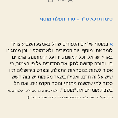
הפוסט
פוסט
סימן תרכא ס"ד – סדר תפלת מוסף
א
במוסף של יום הכפורים שחל באמצע השבוע צריך
לומר את "מוסף" יום הכפורים, ולא "מוספי". וכן מנהגינו
בארץ ישראל, וכל המשנה, ידו על התחתונה, וגוערים
בו. וחובה קדושה לתקן את הסדורים על פי האמור, כי
אסור לשנות בנוסחאות התפלה, ובפרט בירושלים ת"ו
שיש על זה חרם. ואפילו בשאר מקומות יש בזה חשש
סכנה למי שמשנה ממנהג ונוסח הקדמונים. ואם חל
בשבת אומרים את "מוספי".
[ילקו"י מועדים עמ' קט. הליכות עולם ח"ב עמ'
.
רסד. ואין לומר מוספי בלשון רבים אלא כשחלו שתי קדושות שונות ביום אחד]