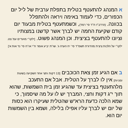
א
המנהג להתעטף בטלית בתפלת ערבית של ליל יום
הכפורים, כדי לעמוד באימה ויראה ולהתפלל
בכוונה.
, וכשמתעטף בטלית מבעוד יום
(הרדב"ז ח"ד סי' רמד)
קודם שקיעת החמה יש לברך אשר קדשנו במצותיו
וציונו להתעטף בציצית. וכן המנהג פשוט.
[ילקו"י מועדים עמ' צט.
ילקו"י על הלכות ציצית מהדורת תשס"ד סי' יח הערה ג'. שו"ת יביע אומר ח"י או"ח סי' נד אות א']
ב
אם הגיע זמן צאת הכוכבים
[13 דקות וחצי אחר השקיעה בשעות
אין לו לברך על הטלית. אבל אם התעכב
זמניות]
מלהתעטף בציצית עד שהגיע זמן בית השמשות, שהוא
תוך י"ג דקות וחצי, המברך יש לו על מה שיסמוך, כי
שמא הלכה כדעת הרא"ש שהטלית שעיקרו הוא כסות
של יום יש לברך עליו אפילו בלילה, ושמא בין השמשות
יום הוא.