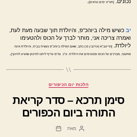
נכונים.
.
[חזו"ע ימים נוראים]
יב
כשיש מילה ביוהכ"פ, והיולדת תוך שבעה מעת לעת,
ואמרה צריכה אני, מותר לברך על הכוס ולהטעימו
ליולדת.
[הריטב"א (עירובין מ:) כתב, שאם המילה ביוהכ"פ נעשית בבית, והיולדת אינה
.
מתענה, מברכים על הכוס ומטעימים את היולדת. ע"כ. ומ"מ עדיף ליתנו לתינוק שהגיע לחינוך]
קטגוריות
הלכות יום הכיפורים
סימן תרכא – סדר קריאת
התורה ביום הכפורים
מאת
המחבר
תאריך
הפוסט
פוסט