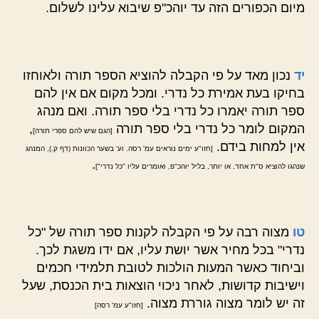
מיום הכפורים הזה עד יוהכ"פ שיבוא עלינו לשלום.
יד
נכון מאד על פי הקבלה להוציא הספר תורה ולאוחזו
בחיקו בעת אמירת כל נדרי. ומכל מקום אם אין להם
ספר תורה יאמרו כל נדרי בלי ספר תורה. ואם מנהג
המקום לומר כל נדרי בלי ספר תורה
,
[הגם שיש להם ספרי תורה]
אין למחות בידם.
[חזו"ע ימים נוראים עמ' רסה. וע' בשער הכוונות (דף ק.), המנהג
.
שנהגו להוציא ס"ת אחד, או יותר, בליל יוהכ"פ, ואומרים עליו "כל נדרי"]
טו
מצוה רבה על פי הקבלה לקנות ספר תורה של "כל
נדרי" בכל מחיר אשר יושת עליו, אם ידו משגת לכך.
וביחוד כאשר המעות הולכות לטובת תלמידי חכמים
וישיבות קדושות, לאחר ניכוי הוצאות בית הכנסת, שעל
זה יש לומר מצוה גוררת מצוה.
[חזו"ע עמ' רסה]