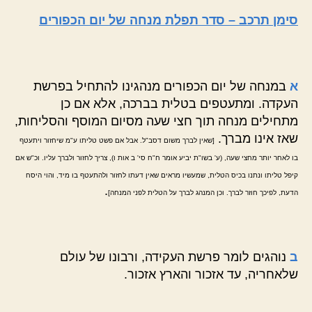
סימן תרכב – סדר תפלת מנחה של יום הכפורים
א
במנחה של יום הכפורים מנהגינו להתחיל בפרשת
העקדה. ומתעטפים בטלית בברכה, אלא אם כן
מתחילים מנחה תוך חצי שעה מסיום המוסף והסליחות,
שאז אינו מברך.
[שאין לברך משום דסב"ל. אבל אם פשט טליתו ע"מ שיחזור ויתעטף
בו לאחר יותר מחצי שעה, (ע' בשו"ת יביע אומר ח"ח סי' ב אות ו), צריך לחזור ולברך עליו. וכ"ש אם
קיפל טליתו ונתנו בכיס הטלית, שמעשיו מראים שאין דעתו לחזור ולהתעטף בו מיד, והוי היסח
.
הדעת, לפיכך חוזר לברך. וכן המנהג לברך על הטלית לפני המנחה]
ב
נוהגים לומר פרשת העקידה, ורבונו של עולם
שלאחריה, עד אזכור והארץ אזכור.