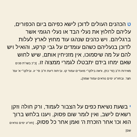
ט
הכהנים העולים לדוכן לישא כפיהם ביום הכפורים,
עליהם לחלוץ את נעלי הבד או נעלי הגומי אשר
ברגליהם. ויש כהנים שנהגו עוד מחוץ לארץ לעלות
לדוכן בנעליהם כשהם עומדים על גבי קרקע, והואיל ויש
להם על מה שיסמוכו, אין מזניחין אותם, שיש לחוש
שאם ימחו בידם יתבטלו לגמרי ממצוה זו.
[כ"כ בשו"ת פנים
מאירות ח"ב (סי' כח), וראה בילקו"י מועדים עמוד קו. וביחוה דעת ח"ב סי' יג. ובילקו"י א' עמ'
.
חצר. ובחזו"ע ימים נוראים עמוד שמה]
י
בשעת נשיאת כפים על הצבור לעמוד, ורק חולה וזקן
רשאים לישב, ואין לומר שום פסוק, ויענו בלחש ברוך
הוא וכו' אחר הזכרת ה' ואמן אחר כל פסוק.
[חזו"ע ימים נוראים
שם]