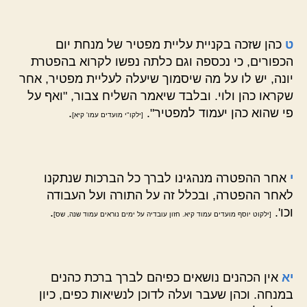
ט
כהן שזכה בקניית עליית מפטיר של מנחת יום
הכפורים, כי נכספה וגם כלתה נפשו לקרוא בהפטרת
יונה, יש לו על מה שיסמוך שיעלה לעליית מפטיר, אחר
שקראו כהן ולוי. ובלבד שיאמר השליח צבור, "ואף על
פי שהוא כהן יעמוד למפטיר".
.
[ילקו"י מועדים עמו' קיא]
י
אחר ההפטרה מנהגינו לברך כל הברכות שנתקנו
לאחר ההפטרה, ובכלל זה על התורה ועל העבודה
וכו'.
.
[ילקוט יוסף מועדים עמוד קיא. חזון עובדיה על ימים נוראים עמוד שנה, שס]
יא
אין הכהנים נושאים כפיהם לברך ברכת כהנים
במנחה. וכהן שעבר ועלה לדוכן לנשיאות כפים, כיון