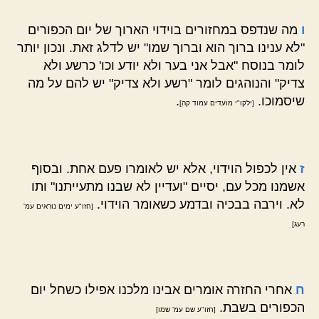
ו
מה שנדפס במחזורים בוידוי הארוך של יום הכפורים
"לא ענינו ברוך הוא וברוך שמו" יש לדלג זאת. ונכון יותר
לומר בנוסח "אבל אני בער ולא יודע וכו' כרשע ולא
צדיק" והנוהגים לומר "רשע ולא צדיק" יש להם על מה
שיסמוכו.
.
[ילקו"י מועדים עמוד קה]
ז
אין לכפול הוידוי, אלא יש לאומרו פעם אחת. ובסוף
אשמנו מכל עם, יסיים "ועדיין לא שבנו מתעייתנו" ותו
לא. וירבה בבכיה ובדמע כשאומר הוידוי.
[חזו"ע ימים נוראים עמ'
רעג]
ח
אחרי החזרה אומרים אבינו מלכנו אפילו כשחל יום
הכפורים בשבת.
[חזו"ע שם עמ' שמו]