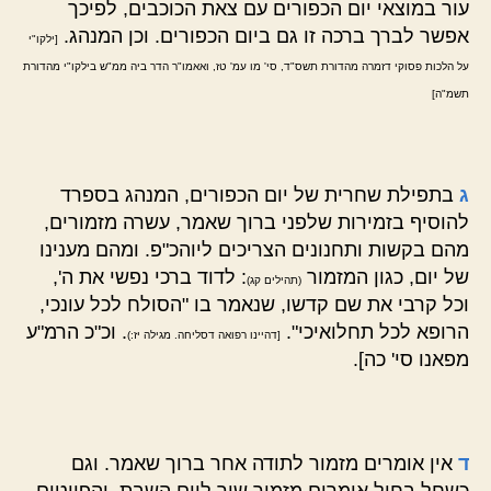
עור במוצאי יום הכפורים עם צאת הכוכבים, לפיכך
אפשר לברך ברכה זו גם ביום הכפורים. וכן המנהג.
[ילקו"י
על הלכות פסוקי דזמרה מהדורת תשס"ד, סי' מו עמ' טז, ואאמו"ר הדר ביה ממ"ש בילקו"י מהדורת
תשמ"ה]
ג
בתפילת שחרית של יום הכפורים, המנהג בספרד
להוסיף בזמירות שלפני ברוך שאמר, עשרה מזמורים,
מהם בקשות ותחנונים הצריכים ליוהכ"פ. ומהם מענינו
של יום, כגון המזמור
: לדוד ברכי נפשי את ה',
(תהילים קג)
וכל קרבי את שם קדשו, שנאמר בו "הסולח לכל עונכי,
הרופא לכל תחלואיכי".
. וכ"כ הרמ"ע
[דהיינו רפואה דסליחה. מגילה יז:)
מפאנו סי' כה].
ד
אין אומרים מזמור לתודה אחר ברוך שאמר. וגם