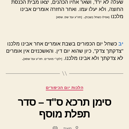
שעלה לא ירד, ושאר אחיו הכהנים, יצאו מבית הכנסת
החוצה, ולא יעלו עמו. ואחר החזרה אומרים אבינו
מלכנו
.
(אפילו כשחל בשבת)
[חזו"ע עמ' שס, שסא]
יב
כשחל יום הכפורים בשבת אומרים אחר אבינו מלכנו
"צדקתך צדק", כיון שהוא יום דין. והאשכנזים אין אומרים
לא צדקתך ולא אבינו מלכנו.
.
[ילקו"י מועדים. חזו"ע עמ' שסא]
קטגוריות
הלכות יום הכיפורים
סימן תרכא ס"ד – סדר
תפלת מוסף
מאת
המחבר
תאריך