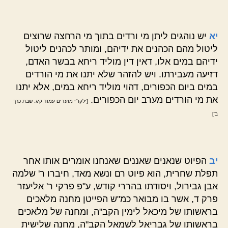
יא
יש נוהגים ליתן מי ורדים בתוך מי הרחצה שרוצים
ליטול מהם הכהנים את ידיהם, ומותר לכהנים ליטול
ידיהם במים אלו, דאין דין מוליד ריחא בבשר האדם,
דזיעה מעבירתו. ויש להזהר שלא יתנו את מי הורדים
במים ביום הכפורים, דהוי מוליד ריחא במים, אלא יתנו
את מי הורדים מערב יום הכפורים.
[ילקו"י מועדים עמוד קיג. שבת כרך
ב']
יב
הפיוט שנאנים שאננים שאנחנו אומרים אותו אחר
תפלת שחרית, הוא פיוט רם ונשא מאד, חיברו ר' שלמה
אבן גבירול, ויסודתו בהררי קודש, ע"פ פרקי ר' אליעזר
פרק ד, אשר בו מבואר כמ"ש הפייטן מחנה מלאכים
בראשותו של מיכאל לימין הקב"ה, ומחנה של מלאכים
בראשותו של גבריאל לשמאל הקב"ה, מחנה שלישית