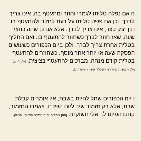
ה
אם נפלה טליתו לגמרי וחוזר ומתעטף בה, אינו צריך
לברך. וכן אם פשט טליתו על דעת לחזור ולהתעטף בו
תוך זמן קצר, אינו צריך לברך. אלא אם כן שהה כחצי
שעה, שאז חוזר לברך כשחוזר להתעטף בו. ואם החליף
בטלית אחרת צריך לברך. ולכן ביום הכפורים כשעושים
הפסקה שעה או יותר אחר מוסף, כשחוזרים להתעטף
בטלית קודם מנחה, מברכים להתעטף בציצית.
[ילקו"י על
.
הלכות ציצית מהדורת תשס"ד סימן ח הערה נ]
ו
יום הכפורים שחל להיות בשבת, אין אומרים קבלת
שבת, אלא רק מזמור שיר ליום השבת, ויאמרו המזמור,
קודם הפיוט לך אלי תשוקתי.
.
[חזון עובדיה ימים נוראים הלכות יוהכ"פ]