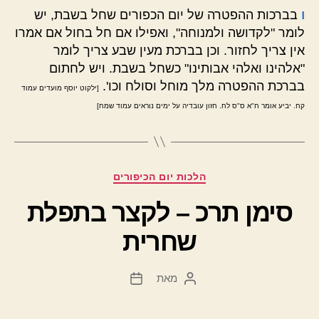
ו
בברכות ההפטרה של יום הכפורים שחל בשבת, יש
לומר "לקדושה ולמנוחה", ואפילו אם חל בחול אם אמרו
אין צריך לחזור. וכן בברכת מעין שבע צריך לומר
"אלהינו ואלהי אבותינו" כשחל בשבת. ויש לחתום
בברכת ההפטרה מלך מוחל וסולח וכו'.
[ילקוט יוסף מועדים עמוד
קח. יביע אומר ח"א ס"ס לח. חזון עובדיה על ימים נוראים עמוד שמח]
קטגוריות
הלכות יום הכיפורים
סימן תרכ – לקצר בתפלת
שחרית
מאת
המחבר
תאריך
הפוסט
פוסט