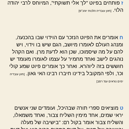
ז
פותחים בפיוט "לך אלי תשוקתי", המיוחס לרבי יהודה
הלוי.
[חזון עובדיה הלכות יוהכ"פ]
ח
אומרים את הפיוט הנזכר עם הוידוי שבו בהכנעה,
ומנהג העולם לאומרו מיושב, הגם שיש בו וידוי, ויש
להם על מה שיסמוכו, שכן הוא לדעת מרן. ואם הקהל
נוהגים לישב ואחד מחמיר על עצמו לאומרו מעומד יש
חוששים בזה ליוהרא. ואחר כך אומרים פיוט שמע קולי
וכו', ולפי המקובל בידינו חיברו רבינו האי גאון.
[חזון עובדיה
ימים נוראים עמ' רסב]
ט
מוציאים ספרי תורה שבהיכל, ועומדים שני אנשים
יראי שמים, אחד מימין השליח צבור, ואחד משמאלו,
והשליח צבור אומר בקול רם: "בישיבה של מעלה