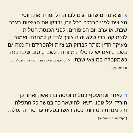
ג
יש אומרים שהנוהגים לבדוק ולהפריד את חוטי
הציצית לפני הברכה בכל יום, יבדקו את הציציות בערב
שבת, או ערב יום הכיפורים, לפני הכנסת הטלית
לנרתיקה, כדי שלא יהיה צורך לבדוק למחרת. ואמנם
מעיקר הדין מותר לבדוק הציציות ולהפרידם זה מזה גם
בשבת. ואם יש לו טלית מיוחדת לשבת, טוב שיבדקנה
כשמקפלה במוצאי שבת.
[ילקוט יוסף על הלכות ציצית מהדורת תשס"ד, סימן
.
ח' הערה מ]
ד
לאחר שנתעטף בטלית וכיסה בו ראשו, ואחר כך
הורידו על גופו, רשאי להישאר כך במשך כל התפלה,
ורק ממדת חסידות יכסה ראשו בטלית עד סוף התפלה.
.
[ילקו"י מועדים עמ' צט]