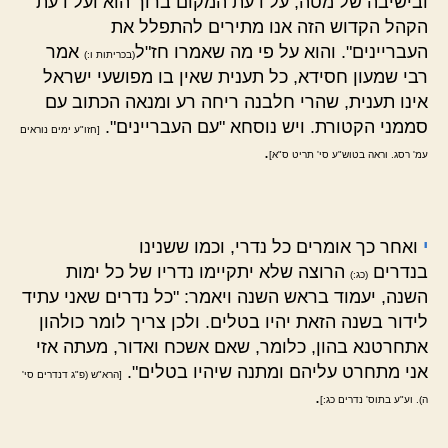
ובישיבה של מטה, על דעת המקום ברוך הוא ועל דעת
הקהל הקדוש הזה אנו מתירים להתפלל את
העבריינים". והוא על פי מה שאמרו חז"ל
אמר
(בכריתות ו:)
רבי שמעון חסידא, כל תענית שאין בו מפושעי ישראל
אינו תענית, שהרי חלבנה ריחה רע ומנאה הכתוב עם
סממני הקטורת. ויש נוסחא "עם העבריינים".
[חזו"ע ימים נוראים
.
עמ' רסג. וראה בטוש"ע סי' תריט ס"א]
י
ואחר כך אומרים כל נדרי, וכמו ששנינו
בנדרים
הרוצה שלא יתקיימו נדריו של כל ימות
(כג:)
השנה, יעמוד בראש השנה ויאמר: "כל נדרים שאני עתיד
לידור בשנה הזאת יהיו בטלים. ולכן צריך לומר כולהון
אתחרטנא בהון, כלומר, שאם אשכח ואדור, מעתה אזי
אני מתחרט עליהם ומתנה שיהיו בטלים".
[הרא"ש (פ"ג דנדרים סי'
.
ה). וע"ע בתוס' נדרים כג:]