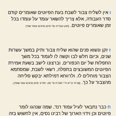
ו
אין לשליח צבור לשבת בעת הפיוטים שאומרים קודם
סדר העבודה, אלא צריך להשאר עומד על עומדו בכל
זמן שאומרים פיוטים.
[חזון עובדיה על ימים נוראים עמוד שנד]
ז
זקן ונשוא פנים שהוא שליח צבור ותיק במשך עשרות
שנים, וכיום חלש לבו וקשה לו לעמוד בכל משך
התפלות של יום הכפורים, וברצונו לישב בשעת אמירת
הפיוטים המשובצים בתפלה, רשאי לשבת, שמסתמא
הצבור מוחלים לו. ולרווחא דמילתא יבקש סליחה
מהצבור על כך.
.
[שו"ת יבי"א ח"י חאו"ח סי' מה. חזו"ע ימים נוראים עמו' שמד]
ח
כבר נתבאר לעיל עמוד רנד, שמה שנהגו לומר
פיוטים וכן וידוי הארוך של רבינו נסים, אין לחשוש בזה