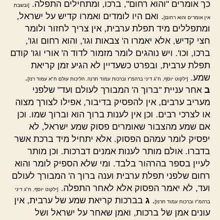
כך אומרים "והוא רחום", ברכו, ומתחילים התפלה.
[ובשבת
. ואם היו לומדים ואמרו קדיש על ישראל,
אין אומרים והוא רחום]
ומתפללים מיד תפלת ערבית, אין צריך לחזור ולומר
חצי קדיש, אלא יאמרו ה' צבאות וגו', והוא רחום וגו',
ברכו, וכו'. ויש נוהגים לומר מזמור לדוד ה' אורי וגו' קודם
תפלת ערבית, ובפרט כשעדיין לא הגיע זמן קריאת
שמע.
.
[ילקוט יוסף, ח"ג דיני ברהמ"ז וברכות עמוד תרנה. הליכות עולם ח"א עמוד רנז]
ב
אחר עניית "ברוך ה' המבורך לעולם ועד" שלפני
מעריב ערבים, אין להפסיק בדיבור, אפילו לצורך מצוה
או לצרכי רבים. וכן אין לענות ברוך הוא וברוך שמו. וכן
אם שמע מהצבור שאומרים פסוק שמע ישראל, לא
יפסיק לומר עמהם הפסוק. אלא יתחיל מיד ברכת אשר
בדברו. אולם מותר לענות אמנים דברכות. וכן מותר
לעיין בספר בהרהור בלבד. ומי שלא הספיק לומר והוא
רחום שלפני תפלת ערבית וענה ברוך ה' המבורך לעולם
ועד, לא יאמר הפסוק אלא לאחר התפלה.
[ילקוט יוסף, ח"ג דיני
.
ג
בברכות קריאת שמע של ערבית, אין
ברהמ"ז וברכות עמוד תרנז]
עונים אמן של ברכות, ואמן שאחר על ישראל ושל