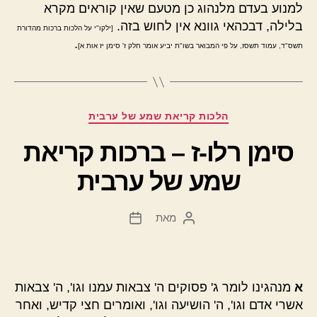
למנוע בעדם מלנהוג כן מטעם שאין קוראים מקרא
בלילה, דבכהאי גוונא אין לחוש בזה.
[ילקו"י על הלכות ברכות מהדורת
.
תשס"ד, עמוד תשסז, על פי המבואר בשו"ת יביע אומר חלק ז' סימן יז אות א]
קטגוריות
הלכות קריאת שמע של ערבית
סימן רלו-ז – ברכות קריאת
שמע של ערבית
מאת
המחבר
תאריך
הפוסט
פוסט
א
מנהגינו לומר ג' פסוקים ה' צבאות עמנו וגו', ה' צבאות
אשרי אדם וגו', ה' הושיעה וגו', ואומרים חצי קדיש, ואחר