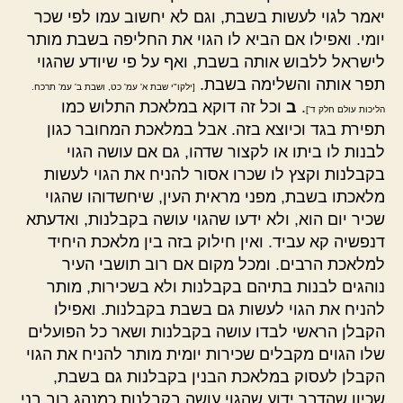
יאמר לגוי לעשות בשבת, וגם לא יחשוב עמו לפי שכר
יומי. ואפילו אם הביא לו הגוי את החליפה בשבת מותר
לישראל ללבוש אותה בשבת, ואף על פי שיודע שהגוי
תפר אותה והשלימה בשבת.
[ילקו"י שבת א' עמ' כט, ושבת ב' עמ' תרכח.
.
ב
וכל זה דוקא במלאכת התלוש כמו
הליכות עולם חלק ד']
תפירת בגד וכיוצא בזה. אבל במלאכת המחובר כגון
לבנות לו ביתו או לקצור שדהו, גם אם עושה הגוי
בקבלנות וקצץ לו שכרו אסור להניח את הגוי לעשות
מלאכתו בשבת, מפני מראית העין, שיחשדוהו שהגוי
שכיר יום הוא, ולא ידעו שהגוי עושה בקבלנות, ואדעתא
דנפשיה קא עביד. ואין חילוק בזה בין מלאכת היחיד
למלאכת הרבים. ומכל מקום אם רוב תושבי העיר
נוהגים לבנות בתיהם בקבלנות ולא בשכירות, מותר
להניח את הגוי לעשות גם בשבת בקבלנות. ואפילו
הקבלן הראשי לבדו עושה בקבלנות ושאר כל הפועלים
שלו הגוים מקבלים שכירות יומית מותר להניח את הגוי
הקבלן לעסוק במלאכת הבנין בקבלנות גם בשבת,
שכיון שהדבר ידוע שהגוי עושה בקבלנות כמנהג רוב בני