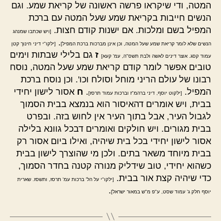
המטה, ודי שיקראו פרשה ראשונה של קריאת שמע. וגם
הנשים חייבות בקריאת שמע שעל המטה עם ברכת
המפיל בשם ומלכות. אם ישנות קודם חצות.
[ויש שכתבו שמנהג
.
הנשים שלא לומר קריאת שמע שעל המטה, וכן אינן מברכות ברכת המפיל]
[ילקו"י דיני חינוך קטן
ז
גם בלילי שבתות וימים
עמוד קסג. אוצר דינים לאשה ולבת תשס"ה, עמ' קעא]
טובים אפשר לומר קודם קריאת שמע שעל המטה, נוסח
רבונו של עולם הריני מוחל וסולח וכו'. וכן נוסח ברכת
המפיל.
.
ח
אסור לישון יחידי
[ילקוט יוסף, דיני ברהמ"ז וברכות עמוד תרסז]
בבית, ויש אומרים דהאיסור הוא בנמצא בבית הסמוך
לגבול העיר, אבל בתוך העיר אין לחוש בזה. ובפרט
בבית מגורים. ויש חולקים ואומרים דבכל גוונא בלילה
אסור לישון יחידי בכל בית שיהיה, ואילו ביום אסור רק
בבית מיוחד משאר בתים. ולכן מי שהוצרך לישון בבית
כשהוא יחידי, טוב שידליק מנורה קטנה בחדר הסמוך,
כדי שיהיה קצת אור בבית.
[ילקו"י על הל' ברכות עמ' תרסז, ותשסז. שארית
.
יוסף חלק ג' עמוד שסט, ע"פ מ"ש במאור ישראל]