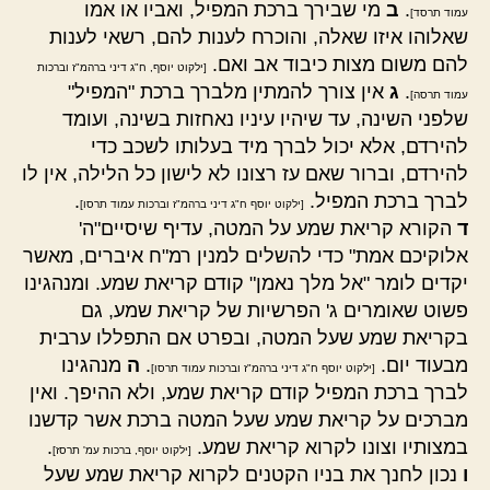
.
ב
מי שבירך ברכת המפיל, ואביו או אמו
עמוד תרסד]
שאלוהו איזו שאלה, והוכרח לענות להם, רשאי לענות
להם משום מצות כיבוד אב ואם.
[ילקוט יוסף, ח"ג דיני ברהמ"ז וברכות
.
ג
אין צורך להמתין מלברך ברכת "המפיל"
עמוד תרסה]
שלפני השינה, עד שיהיו עיניו נאחזות בשינה, ועומד
להירדם, אלא יכול לברך מיד בעלותו לשכב כדי
להירדם, וברור שאם עז רצונו לא לישון כל הלילה, אין לו
לברך ברכת המפיל.
.
[ילקוט יוסף ח"ג דיני ברהמ"ז וברכות עמוד תרסו]
ד
הקורא קריאת שמע על המטה, עדיף שיסיים"ה'
אלוקיכם אמת" כדי להשלים למנין רמ"ח איברים, מאשר
יקדים לומר "אל מלך נאמן" קודם קריאת שמע. ומנהגינו
פשוט שאומרים ג' הפרשיות של קריאת שמע, גם
בקריאת שמע שעל המטה, ובפרט אם התפללו ערבית
מבעוד יום.
.
ה
מנהגינו
[ילקוט יוסף ח"ג דיני ברהמ"ז וברכות עמוד תרסו]
לברך ברכת המפיל קודם קריאת שמע, ולא ההיפך. ואין
מברכים על קריאת שמע שעל המטה ברכת אשר קדשנו
במצותיו וצונו לקרוא קריאת שמע.
.
[ילקוט יוסף, ברכות עמ' תרסז]
ו
נכון לחנך את בניו הקטנים לקרוא קריאת שמע שעל