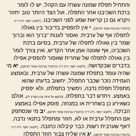
והתחיל תפלת שמונה עשרה עם הקהל, יש לו לומר
ברכת השכיבנו אחר התפלה. ועל הצד היותר טוב יחזור
ויקרא גם כן קריאת שמע לפני השכיבנו.
[ילקוט יוסף, ח"ג דיני
.
י
אין להפסיק בדיבור בין גאולה
ברהמ"ז וברכות עמוד תרסב]
לתפלה אף של ערבית. ואסור לענות "ברוך הוא וברוך
שמו" בין גאולה לתפלה של ערבית, בסיום ברכת
השכבינו, אף שעונה אמן אחר הקדיש, ואין צורך לומר
בין גאולה לתפלה של שחרית שאסור להפסיק אפילו
בדברים שבקדושה.
.
יא
מי
[ילקוט יוסף, ח"ג דיני ברהמ"ז וברכות עמוד תרסב]
שהיה עומד בתפלת שמונה עשרה של ערבית, ובאמצע
העמידה נזכר שכבר התפלל, יחשוב בדעתו שהוא
מתפלל תפלת נדבה, וימשיך בתפלתו, ולא יפסיק
באמצע. ויחדש דבר בתפלתו,
. אולם
[לבקש על איזה ענין הצריך לו]
כשאירע כן בשחרית או במנחה, פוסק אפילו באמצע
הברכה.
.
יב
מי שנסתפק
[ילקוט יוסף, ח"ג דיני ברהמ"ז וברכות עמוד תרסג]
אם התפלל ערבית או לא, חוזר ומתפלל בתנאי נדבה,
דאף שערבית רשות, כבר קיבלוה כחובה.
[ילקוט יוסף, ח"ג דיני
.
יג
אין שליח צבור חוזר התפלה
ברהמ"ז וברכות עמוד תרסג]