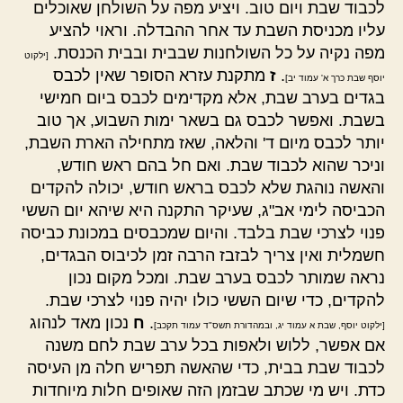
לכבוד שבת ויום טוב. ויציע מפה על השולחן שאוכלים
עליו מכניסת השבת עד אחר ההבדלה. וראוי להציע
מפה נקיה על כל השולחנות שבבית ובבית הכנסת.
[ילקוט
.
ז
מתקנת עזרא הסופר שאין לכבס
יוסף שבת כרך א' עמוד יב]
בגדים בערב שבת, אלא מקדימים לכבס ביום חמישי
בשבת. ואפשר לכבס גם בשאר ימות השבוע, אך טוב
יותר לכבס מיום ד' והלאה, שאז מתחילה הארת השבת,
וניכר שהוא לכבוד שבת. ואם חל בהם ראש חודש,
והאשה נוהגת שלא לכבס בראש חודש, יכולה להקדים
הכביסה לימי אב"ג, שעיקר התקנה היא שיהא יום הששי
פנוי לצרכי שבת בלבד. והיום שמכבסים במכונת כביסה
חשמלית ואין צריך לבזבז הרבה זמן לכיבוס הבגדים,
נראה שמותר לכבס בערב שבת. ומכל מקום נכון
להקדים, כדי שיום הששי כולו יהיה פנוי לצרכי שבת.
.
ח
נכון מאד לנהוג
[ילקוט יוסף, שבת א עמוד יג, ובמהדורת תשס"ד עמוד תקכב]
אם אפשר, ללוש ולאפות בכל ערב שבת לחם משנה
לכבוד שבת בבית, כדי שהאשה תפריש חלה מן העיסה
כדת. ויש מי שכתב שבזמן הזה שאופים חלות מיוחדות