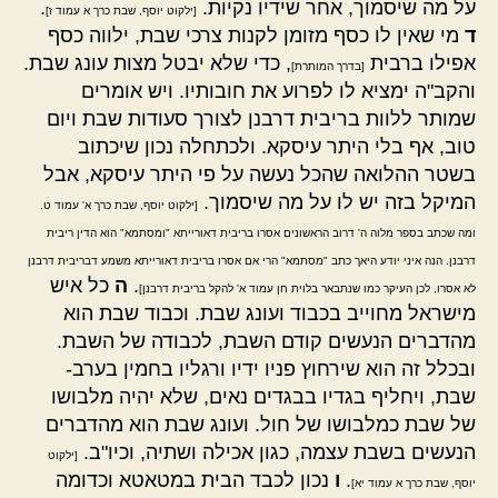
על מה שיסמוך, אחר שידיו נקיות.
.
[ילקוט יוסף, שבת כרך א עמוד ז]
ד
מי שאין לו כסף מזומן לקנות צרכי שבת, ילווה כסף
אפילו ברבית
, כדי שלא יבטל מצות עונג שבת.
[בדרך המותרת]
והקב"ה ימציא לו לפרוע את חובותיו. ויש אומרים
שמותר ללוות בריבית דרבנן לצורך סעודות שבת ויום
טוב, אף בלי היתר עיסקא. ולכתחלה נכון שיכתוב
בשטר ההלואה שהכל נעשה על פי היתר עיסקא, אבל
המיקל בזה יש לו על מה שיסמוך.
[ילקוט יוסף, שבת כרך א' עמוד ט.
ומה שכתב בספר מלוה ה' דרוב הראשונים אסרו בריבית דאורייתא "ומסתמא" הוא הדין ריבית
דרבנן. הנה איני יודע היאך כתב "מסתמא" הרי אם אסרו בריבית דאורייתא משמע דבריבית דרבנן
.
ה
כל איש
לא אסרו, לכן העיקר כמו שנתבאר בלוית חן עמוד א' להקל בריבית דרבנן]
מישראל מחוייב בכבוד ועונג שבת. וכבוד שבת הוא
מהדברים הנעשים קודם השבת, לכבודה של השבת.
ובכלל זה הוא שירחוץ פניו ידיו ורגליו בחמין בערב-
שבת, ויחליף בגדיו בבגדים נאים, שלא יהיה מלבושו
של שבת כמלבושו של חול. ועונג שבת הוא מהדברים
הנעשים בשבת עצמה, כגון אכילה ושתיה, וכיו"ב.
[ילקוט
.
ו
נכון לכבד הבית במטאטא וכדומה
יוסף, שבת כרך א עמוד יא]