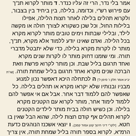
אמר בלי נדר, הרי זה עליו כנדר.
ד
מותר לקרוא תנ"ך
עם פירוש רש"י, וכדומה, בלילה, בין ביחיד בין בצבור,
ולקרוא תהלים בלילה לאחר חצות הלילה, אפילו
בלילות החול, וכל שכן כשקורא לצורך חולה או מקשה
לילד, ובלילי שבתות וימים טובים מותר לקרוא מקרא
בכל הלילה. ואדם שאינו יודע ללמוד אלא מקרא, תנ"ך,
מותר לו לקרות מקרא בלילה, כדי שלא יתבטל מדברי
תורה. ומי שזמנו דחוק מותר לו לקרות שנים מקרא
ואחד תרגום בליל שבת. וכן מותר לקרוא פרשת וזאת
הברכה שנים מקרא ואחד תרגום בליל שמחת תורה.
[שו"ת
ה
לכתחלה היכא דאפשר נכון למנוע
יביע אומר חלק ו' סימן ל']
מבניו ובנותיו שלא יקראו מקרא או תהלים בלילה. כל
שאפשר להם ללמוד דבר אחר. אבל אם אי אפשר להם
ללמוד לימוד אחר, מותר לקרוא עם הקטנים מקרא
בלילה. וכן כשיש חולה בבית מותר לילדים הקטנים
לקרוא תהלים אף קודם חצות לילה, שהוא הבל שאין בו
חטא.
.
ו
יוצאי אשכנז הנוהגים כדעת
[ילקו"י דיני חינוך קטן עמוד קסב]
הרמ"א, לקרוא בספר תורה בליל שמחת תורה, אין צריך