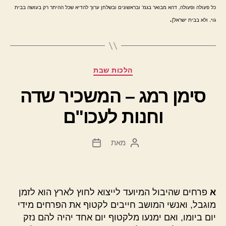
כל פעולה ופעולה, דהא מבואר בגמ' ובראשונים ובשלחן ערוך להדיא שכל ההיתר רק בעושה בבית
.
גוי, ולא בבית ישראל]
קטגוריות
הלכות שבת
סימן רמג – המשכיר שדה
וחנות לעכו"ם
מאת
המחבר
תאריך
הפוסט
פוסט
א
פרחים שהיבול המיועד לייצוא לחוץ לארץ הוא לזמן
מוגבל, ואנשי המושב חייבים לקטוף את הפרחים מידי
יום ביומו, ואם ימנעו מלקטוף יום אחד יהיה להם נזק