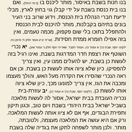
בנו חנות בשבת באיסור, מותר ליכנס בו
. ואם
[בימי החול]
בנו בית כנסת בשבת על ידי קבלן גוי בחוץ לארץ, מבלי
ידיעת חברי הנהלת בית הכנסת, וידוע שרוב בני העיר
בונים בתיהם בקבלנות, מותר להיכנס לבית הכנסת
ולהתפלל בתוכו בלי שום פקפוק, מכמה טעמים, ואין
בזה אפילו חומרא ממדת חסידות.
[שו"ת יביע אומר חלק ח' סימן כח,
.
יא
נכרי
ילקוט יוסף, שבת כרך א עמוד כה, ועמוד תקכד. שארית יוסף חלק ג' עמוד שע]
השוטף את רצפת חדר המדרגות בשבת, ואינו רגיל בזה
לעשות כן בשבת, יש להעלים ממנו עין, ואין צריך
להפסיקו, כיון שלא ציוה אותו לעשות כן בשבת. וכן אם
ראה הנכרי שהסירו את הקדרה מעל האש, והולך מעצמו
ומכבה את הגז, אין צריך למונעו מכך, כיון שלא ציוה
אותו לעשות כן.
.
יב
עוזרת-בית
[ילקוט יוסף, שבת כרך א עמוד כו]
נכריה העובדת בבית ישראל, אסור לה לעשות מלאכה
בשביל ישראל בבית היהודי בשבת ויום טוב, וכגון תיקון
ותפירת הבגדים, אף אם לא ציוו אותה לעשות המלאכה.
ורק אם היא עושה את המלאכה מעצמה, ולטובתה,
מותר. ולכן מותר לשפחה לתקן את בגדיה שלה בשבת