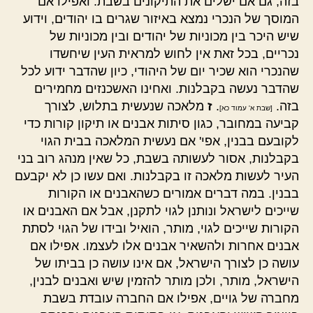
בזה, גם אם ישלים את התיקונים בשבת. ואפילו אם
המוסך של הנכרי נמצא באיזור שגרים בו יהודים, וידוע
שיש היכר בין מכוניות של יהודים ובין מכוניות של
נכריים, בכל זאת אין לחוש למראית העין שיחשדו
שהנכרי הוא שכיר יום של היהודי, כיון שהדבר ידוע לכל
שהדבר נעשה בקבלנות. ואחינו האשכנזים מחמירים
בזה.
.
ז
מלאכה שנעשית בתלוש, לצורך
[שבת א' עמוד כא]
קביעה במחובר, כגון סיתות אבנים או תיקון קורות כדי
לקובעם בבנין, אפי' אם נעשית המלאכה בבית הגוי
בקבלנות, אסור לעשותה בשבת, כל שאין מנהג רוב בני
העיר לעשות מלאכה זו בקבלנות. ואם עשו כן לא יקבעם
בבנין. במה דברים אמורים כשהאבנים או הקורות
שייכים לישראל ונותנן לגוי לתקנן, אבל אם האבנים או
הקורות שייכים לגוי, מותר, הואיל ובידו של הגוי לסתת
אבנים אחרות ולהשאיר אבנים אלו לעצמו. אפילו אם
עושה כן לצורך הישראל, אם אינו עושה כן בביתו של
הישראל, מותר, ולכן מותר להזמין שיש ואבנים לבנין,
מחברה של גויים, אפילו אם החברה עובדת בשבת