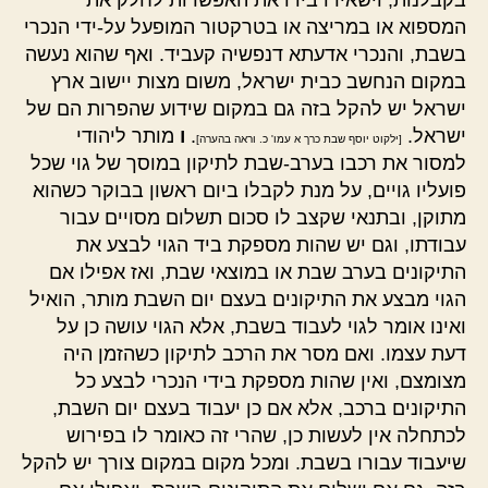
בקבלנות, וישאירו בידו את האפשרות לחלק את
המספוא או במריצה או בטרקטור המופעל על-ידי הנכרי
בשבת, והנכרי אדעתא דנפשיה קעביד. ואף שהוא נעשה
במקום הנחשב כבית ישראל, משום מצות יישוב ארץ
ישראל יש להקל בזה גם במקום שידוע שהפרות הם של
ישראל.
.
ו
מותר ליהודי
[ילקוט יוסף שבת כרך א עמו' כ. וראה בהערה]
למסור את רכבו בערב-שבת לתיקון במוסך של גוי שכל
פועליו גויים, על מנת לקבלו ביום ראשון בבוקר כשהוא
מתוקן, ובתנאי שקצב לו סכום תשלום מסויים עבור
עבודתו, וגם יש שהות מספקת ביד הגוי לבצע את
התיקונים בערב שבת או במוצאי שבת, ואז אפילו אם
הגוי מבצע את התיקונים בעצם יום השבת מותר, הואיל
ואינו אומר לגוי לעבוד בשבת, אלא הגוי עושה כן על
דעת עצמו. ואם מסר את הרכב לתיקון כשהזמן היה
מצומצם, ואין שהות מספקת בידי הנכרי לבצע כל
התיקונים ברכב, אלא אם כן יעבוד בעצם יום השבת,
לכתחלה אין לעשות כן, שהרי זה כאומר לו בפירוש
שיעבוד עבורו בשבת. ומכל מקום במקום צורך יש להקל