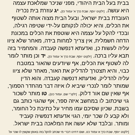
בבית בעל הבית היהודי, מפני שניכר שמלאכת עצמה
היא עושה.
.
יג
עוזרת בית נכריה
[ילקוט יוסף, שבת כרך א' עמוד כז]
העובדת בבית ישראל, ובעל הבית מצוה אותה לשטוף
את הכלים, והיא יכולה לנקותם על-ידי שטיפה רגילה,
ובכדי להקל על עצמה היא שוטפת את הכלים במכונת
הדחה חשמלית, אין צריך למחות בידה, מאחר שלא ציוו
עליה לעשות כן, ואדעתא דנפשה קעבדה. והמחמיר בזה
תבא עליו ברכה.
.
יד
וכן מותר לומר
[ילקוט יוסף, שבת כרך א' עמוד כז]
לה לשטוף את הכלים, אף שיודעים שהאור במטבח
כבוי, והיא תצטרך להדליק את האור, מאחר שלא ציוו
עליה להדליק, ואדעתא דנפשה קעבדה. והוא הדין
שמותר לומר לנכרי שיביא לו איזה דבר מהחדר הסמוך,
אף שאין שם אור דלוק.
.
טו
מותר לשכור
[ילקו"י שם, עמוד כט]
גוי שיכתוב לו במחשב איזה ספר, אף שהגוי כותב גם
בשבת, שכיון שסיכם עמו מחיר על כתיבת כל החומר,
ולא קבע לו שכר יומי, הגוי אדעתא דנפשיה קעביד
ומותר. ובלבד שלא יעשה את המלאכה בבית ישראל.
[ילקוט יוסף, שבת כרך א עמוד כט, ושם דחינו דברי מי שכתב להקל בזה באופן שקוצץ לו שכר על