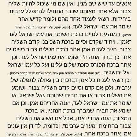
אנשים עד שיש שם מנין, ואין שם מי שיכול להיות שליח
צבור אלא אחד מאותם שכבר התחילו להתפלל ערבית
ביחידות, רשאי לעמוד אחד מהם ולומר קדיש אחר
שומר את עמו ישראל לעד.
[ילקוט יוסף, ח"ג דיני ברהמ"ז וברכות עמוד
.
ו
מנהגינו לסיים ברכת השומר את עמו ישראל לעד
תרנט]
"אמן". ויחיד שקדם וסיים ברכת השכיבנו קודם השליח
צבור, חייב לענות אמן אחר ברכת השליח צבור כשיסיים
אחר כך ברוך אתה ה' השומר את עמו ישראל לעד. וכן
אחר ברכת הפורס סוכת שלום עלינו ועל כל עמו ישראל
ועל ירושלים.
.
[לפי מנהג הספרדים העונים אמן אחר ברכת עצמם כשיש מספר ברכות]
וכן רשאי לענות כל אמן דברכות בין גאולה לתפלה של
ערבית, ולכן אם קדם וסיים קודם השליח צבור, ושומע
את השליח צבור או את חבירו שחותם גאל ישראל, או
שומר את עמו ישראל לעד, יענה אחריהם אמן. וכן אם
שומע את חבירו שמברך ברכת הנהנין, או ברכת
המצוות, יענה אחריו אמן. אבל אם השיג את השליח
צבור בחתימת "מעריב ערבים", וכדומה, לדידן אין עונים
אמן אחר ברכת אחר.
[ילקוט יוסף, ח"ג דיני ברהמ"ז וברכות עמוד תרס. ירחון קול