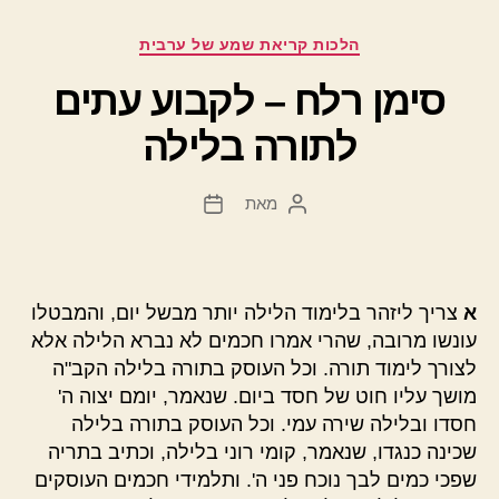
קטגוריות
הלכות קריאת שמע של ערבית
סימן רלח – לקבוע עתים
לתורה בלילה
מאת
המחבר
תאריך
הפוסט
פוסט
א
צריך ליזהר בלימוד הלילה יותר מבשל יום, והמבטלו
עונשו מרובה, שהרי אמרו חכמים לא נברא הלילה אלא
לצורך לימוד תורה. וכל העוסק בתורה בלילה הקב"ה
מושך עליו חוט של חסד ביום. שנאמר, יומם יצוה ה'
חסדו ובלילה שירה עמי. וכל העוסק בתורה בלילה
שכינה כנגדו, שנאמר, קומי רוני בלילה, וכתיב בתריה
שפכי כמים לבך נוכח פני ה'. ותלמידי חכמים העוסקים