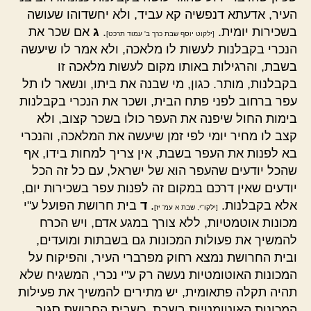
העיר, אדעתא דנפשיה קא עביד, ולא יחשדוהו שעושה
בשכירות יומית.
.
ג
אם שכר את
[ילקוט יוסף שבת כרך ב' עמוד תרכט]
הנכרי בקבלנות לעשות לו מלאכה, ולא אמר לו שיעשה
בשבת, והרגילות באותו מקום לעשות מלאכה זו
בקבלנות, מותר. כגון, מי שבנה את ביתו, ונשאר לו תל
עפר ברחוב לפני פתח הבית, ושכר את הנכרי בקבלנות
בימות החול שיפנה את העפר כולו בשכר קצוב, ולא
קצב לו מחיר יומי לפי זמן שיעשה את המלאכה, והנכרי
בא לפנות את העפר בשבת, אין צריך למחות בידו, אף
שהכל יודעים שהעפר הוא של ישראל, עם כל זה הכל
יודעים שאין דרכם במקום זה לפנות עפר בשכירות יום,
אלא בקבלנות.
.
ד
בית חרושת הפועל ע"י
[ילקו"י, שבת א עמ' יז]
מכונות אוטמטיות, ללא צורך במגע אדם, ויש הכרח
להמשיך את פעולות המכונות גם בשבתות ומועדים,
ובית החרושת נמצא רחוק מפרברי העיר, והפיקוח על
המכונות האוטומטיות נעשה רק ע"י נכרי, המשגיח שלא
תהיה תקלה פתאומית, יש מתירים להמשיך את פעילות
המכונות האוטומטיות בשבת, כשבית החרושת סגור