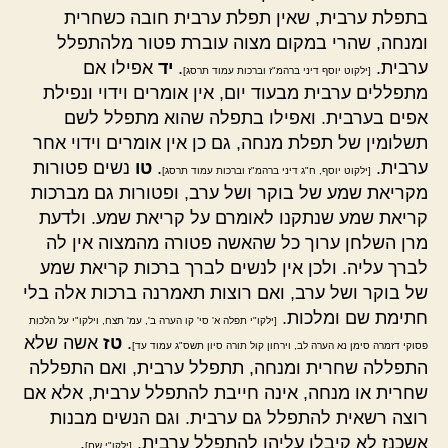
בתפלת ערבית, שאין תפלת ערבית חובה כשחרית
ומנחה, שהרי במקום מצוה עוברת פטור מלהתפלל
ערבית.
.
יד
אפילו אם
[ילקוט יוסף דיני ברהמ"ז וברכות עמוד תרסג]
מתפללים ערבית מבעוד יום, אין אומרים וידוי ונפילת
אפים בערבית. ואפילו בתפלה שהוא מתפלל לשם
תשלומין של תפלת מנחה, גם כן אין אומרים וידוי אחר
ערבית.
.
טו
נשים פטורות
[ילקוט יוסף, ח"ג דיני ברהמ"ז וברכות עמוד תרסג]
מקריאת שמע של בוקר ושל ערב, ופטורות גם מברכות
קריאת שמע שנתקנו לאומרם על קריאת שמע. ולדעת
מרן השלחן ערוך כל שהאשה פטורה מהמצוה אין לה
לברך עליה. ולכן אין לנשים לברך ברכות קריאת שמע
של בוקר ושל ערב, ואם רוצות תאמרנה ברכות אלה בלי
חתימת שם ומלכות.
[ילקו"י תפלה א' סי' קו הערה ב', עמ' תצח, וילקו"י על הלכות
.
טז
אשה שלא
פסוקי דזמרה סימן נא הערה לב, וירחון קול תורה סיון תשס"ג עמוד עד]
התפללה שחרית ומנחה, תתפלל ערבית, ואם התפללה
שחרית או מנחה, אינה חייבת להתפלל ערבית, אלא אם
רוצה רשאית להתפלל גם ערבית. וגם הנשים מבנות
אשכנז לא קיבלו עליהן להתפלל ערבית.
.
[ילקו"י שם]