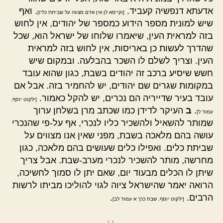
אדעתא דנפשיה קעביד.
. ואף
[וקיימא לן אין אדם מצווה על שביתת כליו]
שיש למונית מספר הידוע כמספר של יהודים, אין לחוש
בזה למראית העין, שיאמרו שלוחו של ישראל הוא, שכל
שהדרך לעשות כן באריסות, אין לחוש בזה למראית
העין. וצריך לשלם לו השכר בהבלעה. ובמקום שיש
חשש שיסיע ברכב זה יהודים בשבת, כגון שהוא עובד
במקומות שגרים שם יהודים, יש להחמיר בזה. אבל אם
עובד בעיר שדייריה הם נכרים, יש להקל כאמור.
[ילקוט יוסף,
.
ב
העיקר לדידן כמו שכתב מרן בשלחן ערוך
עמוד ל]
שמותר להשאיל ולהשכיר כליו לנכרי, אף על-פי שהנכרי
עושה בהם מלאכה בשבת, מפני שאין אנו מצווים על
שביתת כלים. ואפילו כלים שעושים בהם מלאכה, כגון
מחרשה, מותר להשכיר לנכרי מערב-שבת. אבל צריך
שיתן לו הכלים מבעוד יום, שאם יתן לו סמוך לחשיכה,
הרואה יאמר שהישראל ציוה לגוי להוליכו מביתו לרשות
הרבים.
.
[ילקוט יוסף, שבת כרך א עמוד לב]