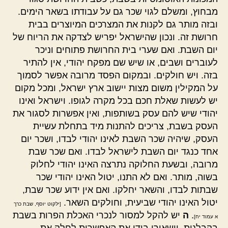
מבחוץ, ומשלם לגוי שכר גם על עבודתו בשאר הימים.
ובזה מותר גם לקנות את המצרכים המיוצרים בבית
חרושת זה. ונכון שהישראל יפריש לצדקה את הריוח של
יום השבת. ואם שערי בית החרושת פתוחים וניכר
לעוברים ושבים, או שיש שם מפקח יהודי, אין להתיר
בזה. ויש חולקים. ובמקום הפסד מרובה אפשר לסמוך
על המקילין משום מצות יישוב ארץ ישראל, ומכל מקום
יש לעשות שאלת חכם בכל מקרה לגופו. וישראל ואינו
יהודי שיש להם עסק בשותפות, ואין אפשרות לסגור את
העסק בשבת, צריכים להתנות מיד בתחלת עשיית
העסק, שיהיה שכר השבת לאינו יהודי לבדו, ושכר יום
אחד כנגד יום השבת לישראל לבדו. ואם שכר שבת
מרובה, ובשעת החלוקה נתרצה האינו יהודי לחלוק
בשוה, מותר. ואם לא התנו, יטול האינו יהודי שכר
שבתות לבדו, והשאר יחלקו. ואם אין ידוע שכר שבת,
יטול האינו יהודי שביעית, וחולקים השאר.
[ילקוט יוסף, שבת כרך
.
ה
יש להקל למסור לנכרי האכלת הפרות בשבת
א עמוד יח]