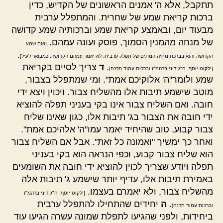
תתקבל, אלא ה' אמנים הראשונים של הקדיש, כדין
ברכות קריאת שמע של שחרית. והמתפלל ערבית
מבעוד יום, ובאמצע קריאת שמע וברכותיה שמע קדושה
של מנחה מהמנין הסמוך, פוסק ועונה עמהם.
[ואם שמע
.
הקדושה והוא בברכת מחיה המתים של תפלה ערבית, לא יאמר עמהם הקדושה, כמבואר לעיל]
.
ד
צריך לסיים בקריאת
[ילקוט יוסף, ח"ג דיני ברהמ"ז וברכות עמוד תרנח]
שמע ולומר"ה' אלוקיכם אמת". ומי שמתפלל בצבור,
מוטב שישמע תיבות אלו מהשליח צבור. ויכוין ויצא ידי
חובה. ואם השליח צבור אינו בקי בעניני תפלה להוציא
ידי חובה את הצבור בג' תיבות אלו, כגון שאינו שליח
צבור קבוע, טוב שהיחיד יאמר עמו"ה' אלהיכם אמת".
ואחר כך ימשיך "ואמונה כל זאת". אבל אם השליח צבור
הוא שליח צבור קבוע, וכפי הנראה הוא בקי בעניני
תפלה ויודע שצריך לכוין להוציא ידי חובה את השומעים
באמירת תיבות אלו, עדיף יותר שישמע ג' תיבות אלה
מהשליח צבור, ולא יאמרם בעצמו.
[ילקוט יוסף, ח"ג דיני ברהמ"ז
.
ה
יחידים שהתחילו להתפלל ערבית
וברכות עמוד תרנח]
ביחידות, ולפני שהגיעו לתפלת שמונה עשרה הגיעו עוד