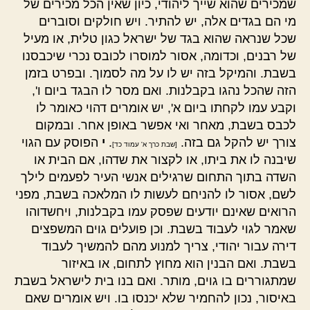
שמכירים שהוא שייך ליהודי, כיון שאין הכל מכירים של
מי הם בגדים אלה, יש להתיר. ויש חולקים וסוברים
שכל שנראה שהוא בגד של ישראל כגון טלית, או מעיל
של רבנים, וכדומה, אסור למוסרו לכובס נכרי שיכבסנו
בשבת. והמיקל בזה יש לו על מה לסמוך. ובפרט בזמן
הזה שהכל נהגו בקבלנות. ואם מסר לו הבגד ביום ו',
וקבע עמו לקחתו ביום א', יש אומרים דהוי כאומר לו
לכבס בשבת, מאחר ואי אפשר באופן אחר. ובמקום
צורך יש להקל גם בזה.
.
י
הפוסק עם הגוי
[שבת כרך א' עמוד כד]
שיבנה לו את ביתו, או לקצור את שדהו, אם הבית או
השדה בתוך התחום שרגילים אנשי העיר לפעמים לילך
לשם, אסור לו להניחם לעשות לו המלאכה בשבת, מפני
הרואים שאינם יודעים שפסק עמו בקבלנות, ויחשדוהו
שאמר לגוי לעבוד בשבת. וכן פועלים גוים המשפצים
דירה עבור יהודי, צריך למנוע מהם להמשיך לעבוד
בשבת. ואם הבנין הוא מחוץ לתחום, או באיזור
שמתגוררים בו גוים, מותר. ואם בנו בית לישראל בשבת
באיסור, נכון להחמיר שלא יכנסו בו. ויש אומרים שאם