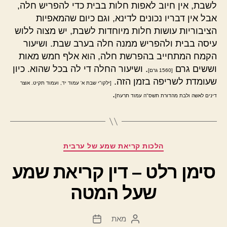
לשבת, אין חיוב לאפות חלות בבית כדי להפריש חלה,
אבל אין דבריו נכונים לדינא, וגם כיום שהמאפיות
הציבוריות עושות חלות מיוחדות לשבת, יש מצוה ללוש
עיסה בבית ולהפריש ממנה חלה בערב שבת. ושיעור
הקמח המתחייב בהפרשת חלה, הוא אלף חמש מאות
וששים גרם
. ושיעור החלה די לה בכל שהוא. כיון
[1560 גרם]
שעומדת לשריפה בזמן הזה.
[ילקו"י שבת א' עמוד יד, ועמוד תקיט. אוצר
.
דינים לאשה ולבת מהדורת תשס"ה עמוד תרעח]
קטגוריות
הלכות קריאת שמע של ערבית
סימן רלט – דין קריאת שמע
שעל המטה
מאת
המחבר
תאריך