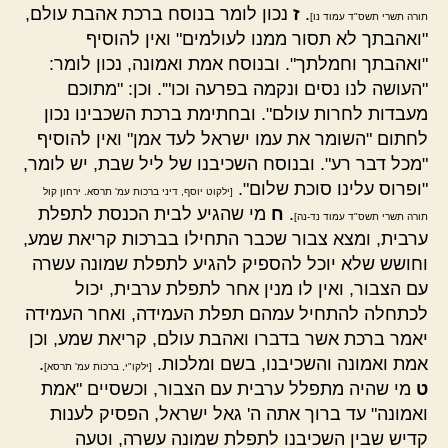
.
ז
נכון לומר בנוסח ברכת אהבת עולם,
תורה תשרי תשס"ד עמוד נו]
"ואהבתך לא תסור ממנו לעולמים" ואין להוסיף
"ואהבתך וחמלתך". ובנוסח אמת ואמונה, נכון לומר:
"העושה לנו נסים ונקמה בפרעה וכו"'. וכן: "מתוכם
מעבדות לחרות עולם". ובחתימת ברכת השכבינו נכון
לחתום "השומר את עמו ישראל לעד אמן" ואין להוסיף
"מכל דבר רע". ובנוסח השכיבנו של ליל שבת, יש לומר,
"ופרוס עלינו סוכת שלום".
[ילקוט יוסף, דיני ברכות עמ' תרסא. ירחון קול
.
ח
מי שהגיע לבית הכנסת לתפלת
תורה תשרי תשס"ד עמוד נד-נה]
ערבית, ומצא צבור שכבר התחילו בברכות קריאת שמע,
וחושש שלא יוכל להספיק להגיע לתפלת שמונה עשרה
עם הצבור, ואין לו מנין אחר לתפלת ערבית, יכול
לכתחלה להתחיל עמהם תפלת העמידה, ואחר העמידה
יאמר ברכת אשר בדברו ואהבת עולם, קריאת שמע, וכן
אמת ואמונה והשכיבנו, בשם ומלכות.
.
[ילקו"י, ברכות עמ' תרסא]
ט
מי שהיה מתפלל ערבית עם הצבור, וכשסיים "אמת
ואמונה" עד ברוך אתה ה' גאל ישראל, הפסיק לענות
קדיש שבין השכיבנו לתפלת שמונה עשרה, וטעה