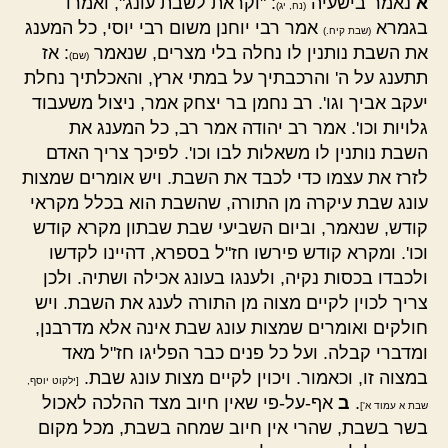
א
נאמר בישעיה
: "וקראת לשבת עונג", ואמרו
(נח, יג)
בגמרא
אמר רבי יוחנן משום רבי יוסי, כל המענג
(שבת קיח.)
את השבת נותנין לו נחלה בלי מצרים, שנאמר
: אז
(שם)
תתענג על ה' והרכבתיך על במתי ארץ, והאכלתיך נחלת
יעקב אביך וגו'. רב נחמן בר יצחק אמר, ניצול משעבוד
גלויות וכו'. אמר רב יהודה אמר רב, כל המענג את
השבת נותנין לו משאלות לבו וכו'. לפיכך צריך האדם
לזרז את עצמו כדי לכבד את השבת. ויש אומרים שמצות
עונג שבת עיקרה מן התורה, שהשבת הוא בכלל מקראי
קודש, שנאמר, וביום השביעי שבת שבתון מקרא קודש
וכו'. ומקרא קודש פירשו חז"ל בספרא, דהיינו לקדשו
ולכבדו בכסות נקיה, ולענגו בעונג אכילה ושתיה. ולכן
צריך לכוין לקיים מצוה מן התורה לענג את השבת. ויש
חולקים ואומרים שמצות עונג שבת אינה אלא מדרבנן,
ומדברי קבלה. ועל כל פנים כבר הפליגו חז"ל מאד
במצוה זו, וכאמור. ויכוין לקיים מצות עונג שבת.
[ילקוט יוסף,
.
ב
אף-על-פי שאין חיוב מצד ההלכה לאכול
שבת א עמוד א']
בשר בשבת, שהרי אין חיוב שמחה בשבת, מכל מקום