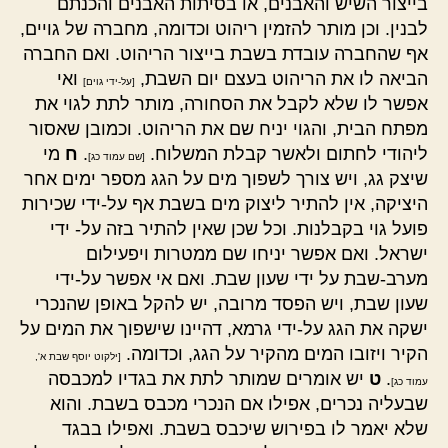
בייצור השיש והאבנים, או בסיתות האבנים והכנתם
לבנין. וכן מותר להזמין ריהוט וכדומה, מחברה של גויים,
אף שהחברה עובדת בשבת בייצור הריהוט. ואם החברה
הביאה לו את הריהוט בעצם יום השבת,
ואי
[על-ידי גוים]
אפשר לו שלא לקבל את הסחורה, מותר לתת לגוי את
מפתח הבית, והגוי יניח שם את הריהוט. וכמובן שאסור
ליהודי לחתום ולאשר קבלת המשלוח.
.
ח
מי
[שם עמוד כג]
שיצק גג, ויש צורך לשפוך מים על הגג מספר ימים אחר
היציקה, אין להתיר ליצוק מים בשבת אף על-ידי שכירות
פועל גוי בקבלנות. וכל שכן שאין להתיר בזה על- ידי
ישראל. ואם אפשר יניחו שם ממטרות ויפעילום
מערב-שבת על ידי שעון שבת. ואם אי אפשר על-ידי
שעון שבת, ויש הפסד מרובה, יש להקל באופן שהנכרי
ישקה את הגג על-ידי גרמא, דהיינו שישפוך את המים על
הקיר ויזובו המים מהקיר על הגג, וכדומה.
[ילקוט יוסף שבת א',
.
ט
יש אומרים שמותר לתת את בגדיו למכבסה
עמוד כג]
שבעליה נכרים, אפילו אם הנכרי מכבס בשבת. והוא
שלא יאמר לו בפירוש שיכבס בשבת. ואפילו בבגד