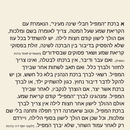
הפוסט
פוסט
א
ברכת "המפיל חבלי שינה מעיני", הנאמרת עם
הקריאת שמע שעל המטה, צריך לאומרה בשם ומלכות,
אם הולך לישון קודם חצות לילה. יש להשתדל בכל עוז
שלא להפסיק בדיבור בין הברכה לשינה, זולת בפסוקי
קריאת שמע ושאר פסוקים שבסידורים
(הנאמרים לאחר ברכת
. ואם עבר ודיבר, אין ברכתו לבטלה, ואינו צריך
המפיל)
לחזור ולברך כלל. ואם תאב לשתות אחר שבירך
המפיל. רשאי לברך ברכת הנהנין בלא כל חשש, וכן יש
להקל לדבר דיבור נחוץ. כגון להשתיק ילד, או לברך
ברכת אשר יצר, אם הוצרך לנקביו, לאחר שבירך
המפיל. ומנהגינו לברך "המפיל" קודם קריאת שמע.
אולם ההולך לישון אחר חצות לילה אין צריך לברך
ברכת המפיל, וטוב שיאמרנה דרך תפלה ותחנה בלי שם
ומלכות, וכל שכן אם הולך לישון בסוף הלילה, ויירדם
רק לאחר עמוד השחר, שלא יברך המפיל.
[ילקוט יוסף דיני ברכות