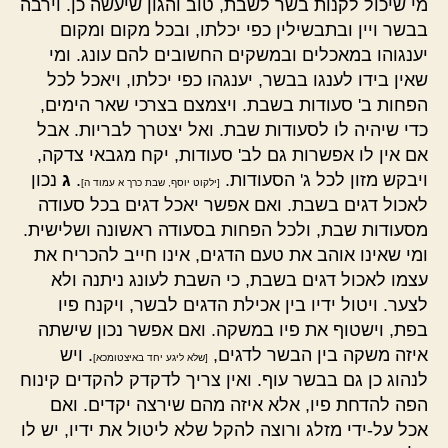
מי שיכול לקנות בשר לשבת, טוב והגון שיעשה כן. וירבה
בבשר ויין ובתבשילין כפי יכלתו, ובכל מקום ומקום
יענגוהו במאכלים ובמשקים החשובים להם עונג. ומי
שאין בידו לענגו בבשר, יענגהו כפי יכלתו, ויאכל לכל
הפחות ב' סעודות בשבת. ויצמצם בצרכי שאר הימים,
כדי שיהיה לו לסעודות שבת. ואל יצטרך לבריות. אבל
אם אין לו אפשרות גם לב' סעודות, יקח מגבאי צדקה,
ויבקש מזון לכל ג' הסעודות.
.
ג
נכון
[ילקוט יוסף, שבת כרך א עמוד ה]
לאכול דגים בשבת. ואם אפשר יאכל דגים בכל סעודה
מסעודות שבת, ולכל הפחות בסעודה ראשונה ושלישית.
ומי שאינו אוהב את טעם הדגים, אינו חייב להכריח את
עצמו לאכול דגים בשבת, כי השבת לעונג ניתנה ולא
לצער. ויטול ידיו בין אכילת הדגים לבשר, ויקנח פיו
בפת, וישטוף את פיו במשקה. ואם אפשר נכון שישתה
איזה משקה בין הבשר לדגים,
. ויש
[שלא ליגע יחד באיצטומכא]
לנהוג כן גם בבשר עוף. ואין צריך לדקדק להקדים קינוח
הפה להדחת פיו, אלא איזה מהם שירצה יקדים. ואם
אכל על-ידי מזלג ורוצה להקל שלא ליטול את ידיו, יש לו