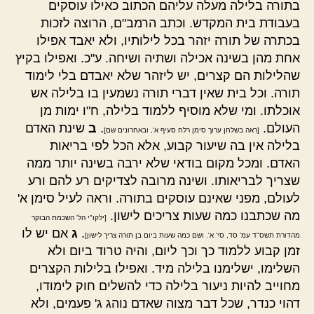
בתורה בלילה מעלה עליהם הכתוב כאילו עוסקים
בעבודת בית המקדש. וכתב הרמב"ם, הרוצה לזכות
בכתרה של תורה יזהר בכל לילותיו, ולא יאבד אפילו
אחת מהן בשינה אכילה ושתיה ושיחה. ע"כ. ואפילו בקיץ
שהלילות הם קצרים, יש ליזהר שלא יאבדם בלי לימוד
תורה. וכל בית שאין דברי תורה נשמעין בו בלילה אש
אוכלתו. ומי שלא מוסיף ללמוד בלילה, ח"ו ימות מן
העולם.
.
ב
שינת האדם
[ראה בשלחן ערוך סימן רלח סעיף א', ובאחרונים שם]
בלילה אין בה שיעור קבוע, אלא הכל לפי בריאות
האדם. ומכל מקום בודאי שלא ירבה בשינה יותר ממה
שצריך לבריאותו. ושינה מרובה לצדיקים רע להם ורע
לעולם, מפני שאינם עוסקים בתורה. וראה לעיל סימן א'
מה שכתבנו כמה שעות צריכים לישון.
[ילקו"י הל' השכמת הבוקר
.
ג
אם יש לו
מהדורת תשס"ד עמ' סד, סי' א'. ושם כמה שעות ביום בן תורה צריך לישון]
זמן קבוע ללמוד כך וכך ליום, והיה טרוד ביום ולא
השלימו, ישלימנו בלילה מיד. ואפילו בלילות הקצרים
מחוייב להיות ניעור בלילה כדי להשלים חוק לימודו,
דהוי כנדר, שכל דבר מצוה שאדם נוהג ג' פעמים, ולא