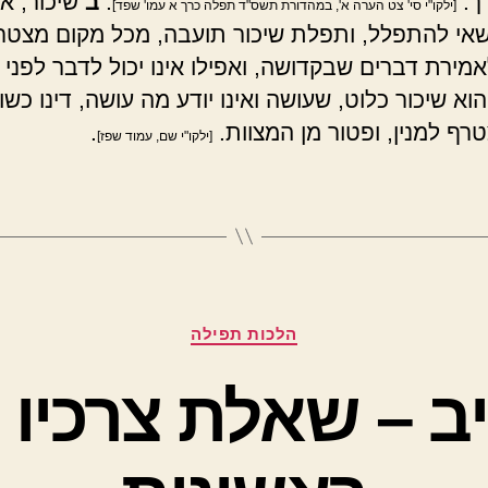
רך.
.
ב
שיכור, אף
[ילקו"י סי' צט הערה א', במהדורת תשס"ד תפלה כרך א עמו' שפד]
שאי להתפלל, ותפלת שיכור תועבה, מכל מקום מצטרף
מירת דברים שבקדושה, ואפילו אינו יכול לדבר לפני 
וא שיכור כלוט, שעושה ואינו יודע מה עושה, דינו כשו
טרף למנין, ופטור מן המצוות.
.
[ילקו"י שם, עמוד שפז]
קטגוריות
הלכות תפילה
יב – שאלת צרכיו