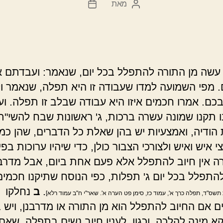
מאת
המחבר
תאריך
הפוסט
פוסט
שה מן התורה להתפלל בכל יום, שנאמר: ועבדתם א
. מפי השמועה למדו שעבודה זו היא תפלה, שנאמר ו
כם. אמרו חכמים איזו היא עבודה שבלב זו תפלה. וע
נו תקנו שמונה עשרה ברכות, ג' ראשונות שבח להשי"ת
 הודיה, ואמצעיות יש בהן שאלת כל הדברים, שהן כמ
 איש ואיש ולצורכי הצבור כולן, כדי שיהיו ערוכות בפי
רה אין חיוב להתפלל אלא פעם אחת ביום, אבל מדרב
להתפלל בכל יום ג' תפלות, כפי הנוסח שתיקנו חכמי
.
ב
נחלקו
תשס"ד, תפלה כרך א', עמוד כז, סימן פט הערה א'. שאר"י ח"ב עמוד רלא]
ם אם החיוב להתפלל הוא מן התורה או מדרבנן, ויש 
א מינה להלכה, וכגון, לענין חיוב נשים בתפלה, שאם