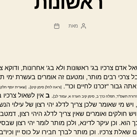
ראשונות
מאת
המחבר
תאריך
הפוסט
פוסט
ל אדם צרכיו בג' ראשונות ולא בג' אחרונות, ודוקא צ
בל צרכי רבים מותר, ומטעם זה אומרים בעשרת ימי ת
ה גבור "זכרנו לחיים וכו"'.
.
[וראה להלן סימן קיט]
[שארית יוסף חלק ג
.
ב
אין לשאול צרכיו
דורת תשס"ד, תפלה כרך ב, סימן קיב הערה א, עמוד לב]
יש מי שאומר שלכן צריך לדלג יהי רצון של עילוי הנש
ש חולקים ואומרים שאין צריך לדלג היהי רצון, דמטב
 הוא. וכן עיקר לדינא, ולכן מותר לומר יהי רצון שבסי
שאלת צרכיו. וכן מותר לברך חבירו על כוס יין וכיו"ב,