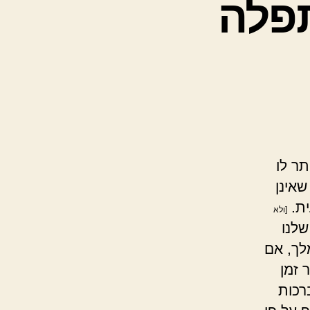
תפלה
ר לו
שאינן
ית.
[ולא
שלנו
מלך, אם
 זמן
רכות