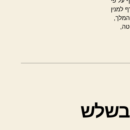
 על פי
 למנין
המלך,
טה,
 בשלש