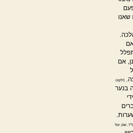
פעם
שאנו
לכה.
אם
תפלל
ן, אם
ה.
[ילקוט
ה בנער
די
רים
ערות.
"ד, שם, עמ'
וש