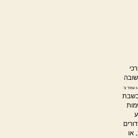
רכי
שובה
 עמוד צ'.
 בשבת
מות
ע
דורים
 או