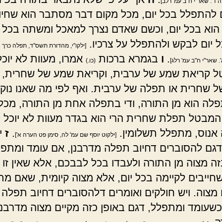
ה ד'. שאר"י ח"ב עמ' רלב]
 להתפלל בכל יום, מכל מקום דבר מסתבר הוא שחיו
וא בכל יום, וכשם שאדם נצרך למאכל ומשתה בכל יו
ל יום לבקש ולהתפלל על צרכיו.
[ילקו"י, מהדורת תשס"ד, תפלה כרך א'
.
ו
בגמרא ברכות
אמרו, מעוות לא יוכל
. שאר"י ח"ב עמ' רלג]
(כו.)
ל קריאת שמע של ערבית, וקריאת שמע של שחרית, א
 שחרית או תפלה של ערבית. ואף לפי מה שאנו נוק
פלה הוא מן התורה, ודי בתפלה אחת מן התורה, מכל
המבטל תפלת שחרית הרי הוא בגדר מעוות לא יוכל ל
 אנוס, מתפלל תשלומין.
.
ז
י
[ילקוט יוסף שם עמ' לה, סימן פט הערה א']
גם להסוברים דחיוב תפלה מדרבנן, אם עומד ומתפ
זה מצוה מן התורה ולעבדו בכל לבבכם, אלא שאין זו 
שחייבים לקיימה בכל יום, אלא מצוה קיומית, שאם מ
 מצוה. ויש חולקים ואומרים דלהסוברים דחיוב תפלה 
כשעומד ומתפלל, דגם באופן כזה מקיים מצוה מדרבנן