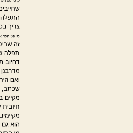
ל, סי' פט הער
שחייבים
התפלה ה
צריך בכ
סי' פט הער' א'
זה שביט
תפלה של
דחיוב ת
מדרבנן 
ואם היה
שכתב, ד
מקיים ב
חיובית 
מקיימים
הוא גם 