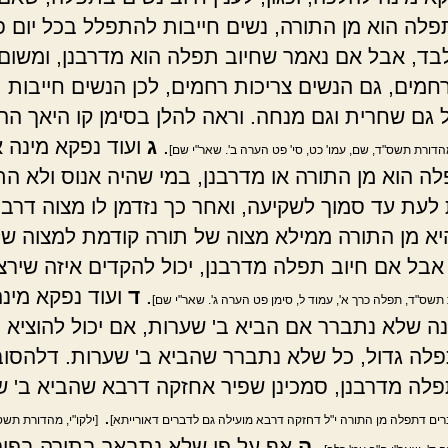
פלה הוא מן התורה, נשים חייבות להתפלל בכל יום 
ד, אבל אם נאמר שחיוב תפלה הוא מדרבנן, ומשום 
רחמים, גם הנשים צריכות רחמים, לכן הנשים חייבות
גם שחרית וגם מנחה. וראה להלן בסימן קו היאך הה
.
ג
ועוד נפקא מינה 
מהדורת תשס"ד, שם, עמו' כט, סי' פט הערה ב'. שאר"י שם]
לה הוא מן התורה או מדרבנן, במי שהיה אנוס ולא ה
לעת עד סמוך לשקיעה, ואחר כך נזדמן לו מצוה דרבנ
א מן התורה ממילא מצוה של תורה קודמת למצוה של
אבל אם חיוב תפלה מדרבנן, יכול להקדים איזה שירצ
.
ד
ועוד נפקא מינ
תשס"ד, תפלה כרך א', עמוד ל, סימן פט הערה ג'. שאר"י שם]
נה שלא נתברר אם הביא ב' שערות, אם יכול להוציא י
לה גדול, כל שלא נתברר שהביא ב' שערות. דלהסוב
פלה מדרבנן, סמכינן שפיר אחזקה דרבא שהביא ב' ש
.
רים דתפלה מן התורה י"ל דחזקה דרבא מועילה גם לדברים דאורייתא]
[ילקו"י, מהדורת תשס
.
ה
אף על פי שלא נתבאר בתורה בפיר