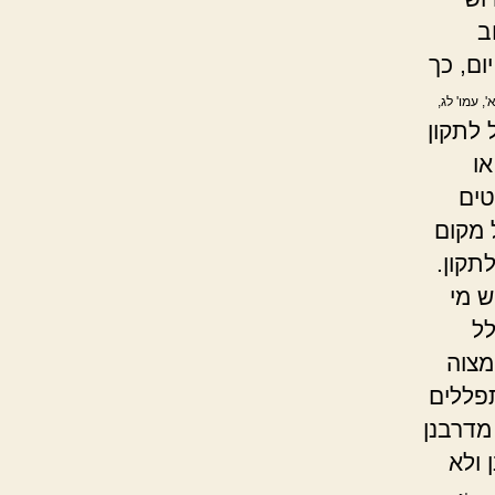
ב
ם, כך
, עמו' לג,
 לתקון
ו
טים
 מקום
תקון.
ש מי
לל
מצוה
תפללים
מדרבנן
 ולא