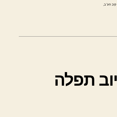
קיב הע' ב,
וב תפלה