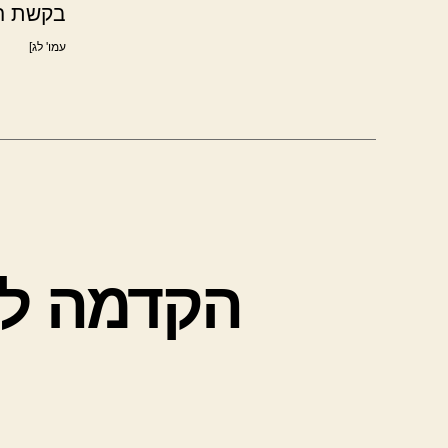
בקשת הצ
עמו' לג]
הקדמה לה