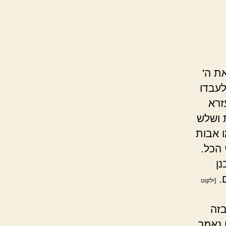
ת ה'
לעבדו
זרא
 ושלש
ו אבות
 הכל.
נן
ם.
[ילקוט
בזה
 נאמר