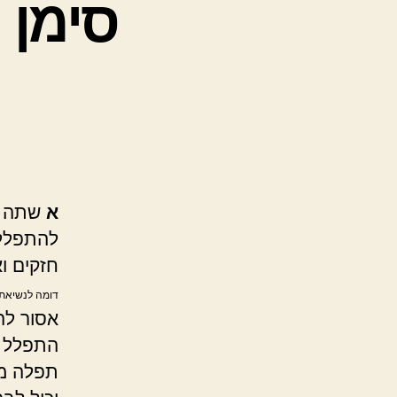
סימן 
א
שתה יי
להתפלל, 
חזקים ו
דומה לנשיאת 
אסור להת
התפלל ת
תפלה מש