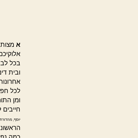
א
מצות ע
אלוקיכם
בכל לבב
ובית די
אחרונות
לכל חפצי
ומן התו
חייבים 
יוסף, מהדורת 
הראשוני
כמה נפק