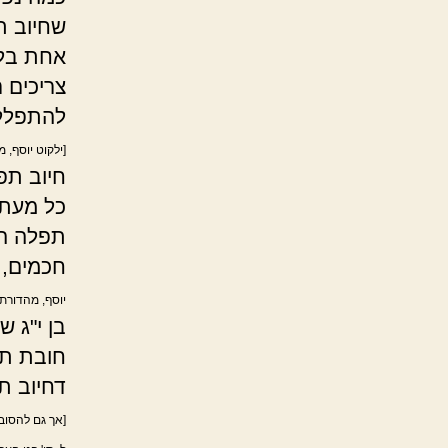
שחיוב ת
אחת בלב
צריכים 
להתפלל 
[ילקוט יוסף, 
חיוב תפ
כל מעת 
תפלה הי
חכמים, 
יוסף, מהדורת 
בן י"ג ש
חובת תפ
דחיוב ת
[אך גם להסוב