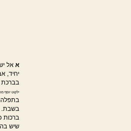
א
אל ישא
יחיד, א
בברכת את
ילקוט יוסף מה
בתפלה, ו
בשבת. וי
ברכות כך
שיש בהם 