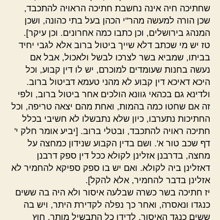
שחתיכה חיה אינה נחשבת חתיכה הראויה להתכבד,
שכן הורה למעשה מהר"י הכהן בעל בתי כהונה, ושכן
המנהג בירושלים, וכן כתבו כמה אחרונים. וכן עיקר].
טז יש מי שכתב דלא שייך ביטול ברוב אלא לגבי יחיד
בביתו, שמביא בשר לצרכו לבשל ולאכול, אבל אם
נעשה בחנות שעומדים למוכרם, יש לו דין קבוע, וכל
היכא דאיכא דין קבוע לא מהני טעמא דביטול ברוב.
ולדינא גם בכהאי גוונא הולכים אחר ביטול ברוב, ולפי
זה אם שחטו כמה בהמות, ואחת מהם יצאה טריפה, וכל
החתיכות נתערבו, כיון שלא נתבשלו לא חשיבי בכלל
חתיכה ראויה להתכבד, ובטלי ברוב. [יביע אומר חלק י'
דף שכב טור א'. ושם בדין הקבוע שנידון כמחצה על
מחצה, בדרבנן אזלינן לקולא ככל דין ספק דרבנן
דאזלינן ביה לקולא. ואם יש בו ספק ספיקא להחמיר לא
אזלינן בדבר להחמיר, אלא להקל].
יז חתיכה בשר כשרה שבלעה איסור ולא היה בה ששים
כנגדו ונאסרה, ואחר כך נפלה לקדירת היתר, ויש בה
ששים כנגד האיסור, לדידן כל התבשיל מותר, חוץ