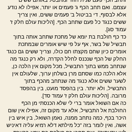
ותחב הכף פעם שנית חוזר ומתבטל באותם ששים
עצמם. ואם תחב הכף ג' פעמים או יותר, אפילו לא נודע
אלא לבסוף, די בביטול ב' פעמים ששים, ואין צריך
ששים כנגד כל פעם שתחב הכף. [הליכות עולם חלק ז'
עמוד סג].
כד כף חולבת בת יומא של מתכת שתחב אותה בתוך
תבשיל של בשר, אף על פי שיש אומרים שבמתכת
אומרים כיון שחם מקצתו חם כולו, וצריך ששים גם כנגד
החלק של הכף שנכנס לחלל הקדרה, ולא רק כנגד מה
שנתחב ממש בתוך התבשיל, מכל מקום אין הלכה כן,
אלא הלכה כמו שסתם מרן בשלחן ערוך, שלעולם אין
לשער ששים אלא כנגד מה שנתחב מהכף בתוך
התבשיל, ולא יותר. בין בהפסד מועט, בין בהפסד
מרובה. [הליכות עולם חלק ז' עמוד סד].
כה אם השואל אומר ברי לי שלא הכנסתי מן הכף
החולבת אל התבשיל, אלא עד מקום זה, אפילו אין שום
היכר בכף, כמה נתחב ממנה, נאמן השואל, בין איש בין
אשה, ואין לומר בזה "כל מילתא דלא רמיא עליה דאיניש