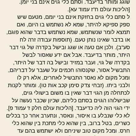
שוגג ומותר בדיעבד. וסתם כלי גוים אינם בני יומן.
[הליכות עולם ח"ז עמוד עא].
ל סתם כלי גוים בחזקת אינם בני יומם, מטעם שיש
ספק ספיקא להיתר, שמא לא נשתמש בו היום, ואם
תמצא לומר שנשתמש, שמא נשתמש בדבר שהוא פוגם,
או בדבר שאינו נותן טעם. (תוספות עבודה זרה לח
סע"ב). ולכן אם טעה או שגג ובישל בקדרה של גוי דבר
היתר, מותר בדיעבד. אבל אם ידע שאסור לבשל
בקדרה של גוי, ועבר במזיד ובישל בה דבר של היתר,
התבשיל אסור, שקנסוהו חכמים על שעבר על דבריהם,
ומכל מקום לא נאסר התבשיל לאחרים, אלא רק לו
ולבני ביתו. (זבחי צדק סימן קכב אות טו). ומותר לקנות
לכתחלה מן הגוי דבר שאין בו משום בישולי גוים,
שבישלוהו הגוים בסתם כליהם, שכיון שכבר נעשה על
ידי הגוי הוה ליה כדיעבד. [הליכות עולם חלק ז' עמוד פ].
לא כלי שנבלע בו איסור, ונאסר, ונתערב אחר כך בכלים
כשרים, בטל ברוב, בין שהוא כלי מתכת בין שהוא כלי
חרס. ומכל מקום טוב שיניחם ולא ישתמש בהם עד