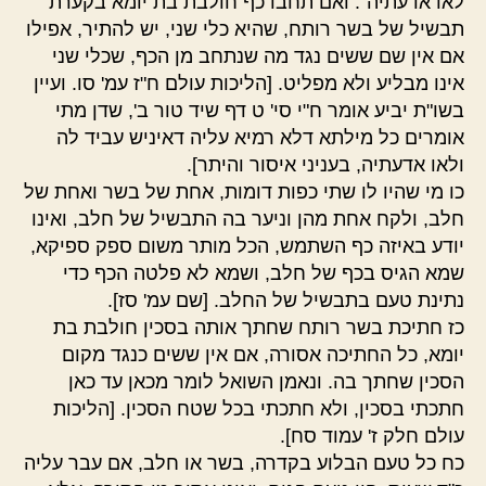
לאו אדעתיה". ואם תחבו כף חולבת בת יומא בקערת
תבשיל של בשר רותח, שהיא כלי שני, יש להתיר, אפילו
אם אין שם ששים נגד מה שנתחב מן הכף, שכלי שני
אינו מבליע ולא מפליט. [הליכות עולם ח"ז עמ' סו. ועיין
בשו"ת יביע אומר ח"י סי' ט דף שיד טור ב', שדן מתי
אומרים כל מילתא דלא רמיא עליה דאיניש עביד לה
ולאו אדעתיה, בעניני איסור והיתר].
כו מי שהיו לו שתי כפות דומות, אחת של בשר ואחת של
חלב, ולקח אחת מהן וניער בה התבשיל של חלב, ואינו
יודע באיזה כף השתמש, הכל מותר משום ספק ספיקא,
שמא הגיס בכף של חלב, ושמא לא פלטה הכף כדי
נתינת טעם בתבשיל של החלב. [שם עמ' סז].
כז חתיכת בשר רותח שחתך אותה בסכין חולבת בת
יומא, כל החתיכה אסורה, אם אין ששים כנגד מקום
הסכין שחתך בה. ונאמן השואל לומר מכאן עד כאן
חתכתי בסכין, ולא חתכתי בכל שטח הסכין. [הליכות
עולם חלק ז' עמוד סח].
כח כל טעם הבלוע בקדרה, בשר או חלב, אם עבר עליה