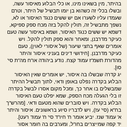
בהיתר, מין בשאינו מינו, או כלי הבלוע מאיסור עשה,
ובשלו בכלי זה כשהוא בן יומו תבשיל של היתר, וטרם
שעמדו עליו לשערו אם יש ששים כנגד האיסור או לא,
נשפך מתבשיל זה, תולין להקל בזה מכח ספק ספיקא,
דשמא יש ששים כנגד האיסור, ושמא באיסור עשה טעם
כעיקר מדרבנן, ומאחר והוא ספק תולין להקל. ויש
אומרים שאף בחצי שיעור (של איסורי לאוין), טעם
כעיקר מדרבנן. [חידושי דינים בעניני איסור והיתר
מהדורת תשמ"ז עמוד קצח. נודע ביהודה או"ח מה"ת סי'
סו].
יג קדרה שבשלו בה איסור, יש אומרים שאין האיסור
הבלוע בקדרה נפלט באופן ודאי, לתוך תבשיל ההיתר
שמבשלים בו אחר כך, ומכל מקום אסרו לבשל בקדרה
זו בלי הגעלה מכח הספק, שמא יפלט טעם האיסור
הבלוע בקדרה. ויש סוברים שהוא מטעם ודאי. [מהרש"ך
בח"א (סי' עז), ויש לדבריו סיוע בראשונים. איסור והיתר
א' עמוד שנז. יביע אומר ח' חיו"ד סי' ח' עמוד רעט].
יד קפה שמייצרים בחו"ל, ומערבים בה חומר אסור