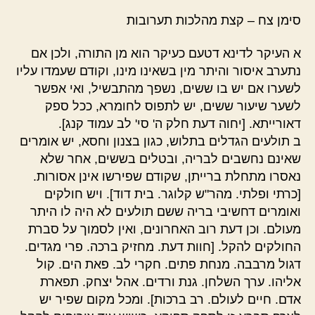
סימן צח – קצת מהלכות תערובות
א העיקר לדינא דטעם כעיקר הוא מן התורה, ולכן אם
נתערב איסור והיתר מין בשאינו מינו, וקודם שעמדו עליו
לשערו אם יש בו ששים, נשפך מהתבשיל, ואי אפשר
לשער שיעור ששים, יש לתפוס לחומרא, ככל ספק
דאורייתא. [יחוה דעת חלק ה' סי' לב עמוד קנג].
ב תולעים הגדלים בתלוש, כגון בצנון וחסא, יש אומרים
שאינם נחשבים לבריה, ובטלים בששים, אחר שלא
נאסרו מתחלת ברייתן, שקודם שפירשו אינן אסורות.
[כרתי ופלתי. מהר"ש קלוגר. בית דוד]. ויש חולקים
ואומרים דחשיבי בריה ששם תולעים לא היה לו היתר
מעולם. וכן דעת רוב האחרונים, ואין לסמוך על סברת
החולקים להקל. [חוות דעת. מחזיק ברכה. פרי מגדים.
דגול מרבבה. מנחת פתים. חקרי לב. פאת הים. קול
אליהו. ערך השלחן. גנת ורדים. אהל יצחק. תפארת
אדם. חיים לעולם. רב ברכות]. ומכל מקום שפיר יש