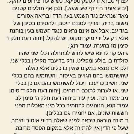
לצרף סברא זו לספק ספיקא, כשיש עוד צירופים להקל.
[יביע אומר ח"י דף שע-שעא.]. ולכן אף תולעים קטנים
מאד שנראים נגד השמש בעין חדה ובריאה אסורים
משום בריה, וצריך לסננם היטב, ולהסירם בסינון של
בגד עב. אבל אם אינם נראים כנגד השמש בעין בוחנת
אלא רק על ידי מיקרוסקופ, יש להקל. [יחוה דעת חלק ו'
סימן מז בהערה, עמוד רנג].
ג העיקר לדינא שיש לחוש לכתחלה דכלי שני שהיד
סולדת בו בולע ומפליט. ורק בדיעבד מקילין בכלי שני.
ולכן אם נמצא במקום שאין בו כלים אלא כאלה
שהשתמשו בהם הגויים באיסור, והשתמשו בהם בכלי
שני, חשיב כדיעבד ויכול להשתמש בהם גם כן בכלי
שני, או לערות לתוכם רותחים. [יחוה דעת חלק ד' סימן
מב עמוד רכה. ועיין עוד ביחוה דעת חלק ה' סימן לב
עמוד קנא, הנוהגים להחמיר בכל מיני מאכלות מפני
חששות שונים, אם יחמירו גם בכלים].
ד מורה הוראה שבאה לפניו שאלה בדיני איסור והיתר,
שעל פי הדין אין להתירה אלא במקום הפסד מרובה,