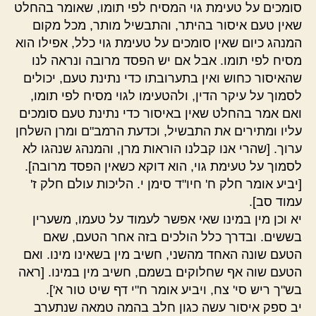
סומכים על טעימת גוי המסיח לפי תומו, שאומר בהחלט
שאין טעם איסור בהיתר, והתבשיל מותר, מכל מקום
המנהג כיום שאין סומכים על טעימת גוי כלל, אפילו הוא
מסיח לפי תומו. אבל אם יש הפסד מרובה ונראה לנו
שהאיסור כחוש ואין בתערובתו כדי נתינת טעם, יכולים
לסמוך על עיקר הדין, ולהטעימו לגוי מסיח לפי תומו,
ואם אמר בהחלט שאין באיסור כדי נתינת טעם סומכים
עליו ומתירים את התבשיל, וכדעת הרמב"ם ומרן השלחן
ערוך. [שהרי אנו קבלנו הוראות מרן, והמנהג שנהגו לא
לסמוך על טעימת גוי, הוא דוקא כשאין הפסד מרובה].
[יביע אומר חלק ח' חיו"ד סימן י. הליכות עולם חלק ז'
עמוד סב].
יא וכן מין במינו שאי אפשר לעמוד על טעמו, משערין
בששים. ובדרך כלל הולכים בזה אחר הטעם, שאם
הטעם שונה האחד מהשני, חשיב מין בשאינו מינו. ואם
הטעם שוה אף שחלוקים בשמם, חשיב מין במינו. [ראה
בש"ך ריש סי' צח, ויביע אומר ח"י דף שיט טור א'].
יב ספק איסור עשה כגון חלב בהמה טמאה שנתערב