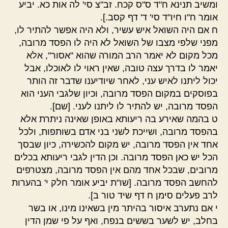
ומשיב תנינא ח"ד ס"ס קכח. זב"צ סי' לה אות כא. יביע
אומר ח"ו חיו"ד סי' ד' דף קסב.].
ח אם היה השואל איש עשיר, ולא היה אפשר להתיר לו,
מפני שלפי מצבו של השואל לא היה לו הפסד מרובה,
מכל מקום לא יאמר הרב המורה שהוא "אסור", אלא
יאמר לו בדרך עצה טובה, שאין ראוי לו לאוכלו, אבל
יכול ליתנו לאיש עני, לאחר שיודיענו שדבר זה הותר
בפוסקים במקום הפסד מרובה, וכיון שלגבי העני הוא
הפסד מרובה, יש להתיר לו ליתנו לעני. [שם].
ט בהמה שאירע בה ריעותא באופן שאינה ניתרת אלא
בהפסד מרובה, ושייכת לשני בני אדם בשותפות, ולכל
אחד אין הפסד מרובה, יש מקום להכשירה, כיון שבסך
הכל יש כאן הפסד מרובה. וכן הדין לגבי ריעותא בכלים
מרובים, שבכל אחד מהם אין הפסד מרובה, מצטרפים
להחשב הפסד מרובה. [שו"ת יביע אומר חלק י' בהערות
לרב פעלים סימן ח דף שיד טור ב].
י אם נתערב איסור בהיתר מין בשאינו מינו, או בשר
בחלב, יש לשער בששים בנפח, ואף על פי שמן הדין