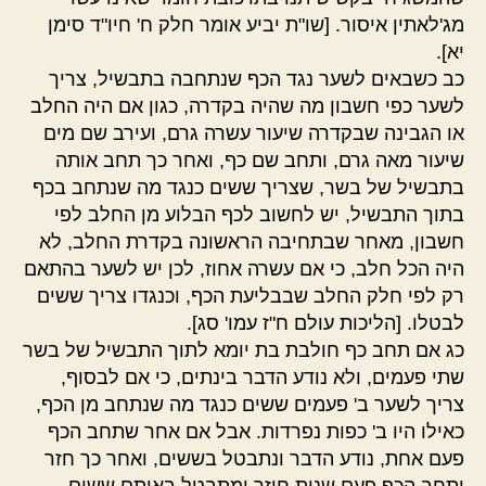
מג'לאתין איסור. [שו"ת יביע אומר חלק ח' חיו"ד סימן
יא].
כב כשבאים לשער נגד הכף שנתחבה בתבשיל, צריך
לשער כפי חשבון מה שהיה בקדרה, כגון אם היה החלב
או הגבינה שבקדרה שיעור עשרה גרם, ועירב שם מים
שיעור מאה גרם, ותחב שם כף, ואחר כך תחב אותה
בתבשיל של בשר, שצריך ששים כנגד מה שנתחב בכף
בתוך התבשיל, יש לחשוב לכף הבלוע מן החלב לפי
חשבון, מאחר שבתחיבה הראשונה בקדרת החלב, לא
היה הכל חלב, כי אם עשרה אחוז, לכן יש לשער בהתאם
רק לפי חלק החלב שבבליעת הכף, וכנגדו צריך ששים
לבטלו. [הליכות עולם ח"ז עמו' סג].
כג אם תחב כף חולבת בת יומא לתוך התבשיל של בשר
שתי פעמים, ולא נודע הדבר בינתים, כי אם לבסוף,
צריך לשער ב' פעמים ששים כנגד מה שנתחב מן הכף,
כאילו היו ב' כפות נפרדות. אבל אם אחר שתחב הכף
פעם אחת, נודע הדבר ונתבטל בששים, ואחר כך חזר