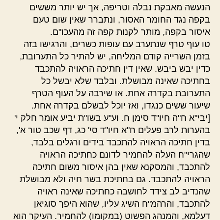
הנעשה מאבקת נבלה וטריפה, אך יש יותר מששים
בקפה נגד החומר האסור, ונתברר שאין שום טעם
איסור בקפה, מותר לקנות קפה זה מהעכו"ם.
טו עוף טרף שנתערב עם עופות כשרים, והרגישו בזה
בזמן השרייה קודם המליחה, יש להתיר כל התערובת,
כדין יבש ביבש. שאין דין חתיכה הראויה להתכבד
בחתיכה שאינה מבושלת. ובלבד שלא יבשל כל
התערובת בקדרה אחת. או שירבה על העוף הטרף
שיעור ששים כנגדו, ואז יוכל לבשלם בקדרה אחת.
[יבי"א ח"ה חיו"ד סימן ח. וע"ע בשו"ת יביע אומר חלק י'
בהערות לרב פעלים ח"א חיו"ד סי' כג, דף שכב טור א',
בדין חתיכה הראויה להתכבד בידים ורגלים בלבד,
שהגרי"ח העלה להחמיר לדונם כחתיכה הראויה
להתכבד, והמסקנא שאין בהן איסור משום חתיכה
הראויה להתכבד. גם בחתיכת בשר חיה ולא מבושלת
שהנדיב לב צידד לחושבה כחתיכה שאינה ראויה
להתכבד, והרהמ"ח השיג עליו, שהוא היפך סוגיאן
דעלמא, והמנהג הפשוט (במקומו) להחמיר. העיקר הוא