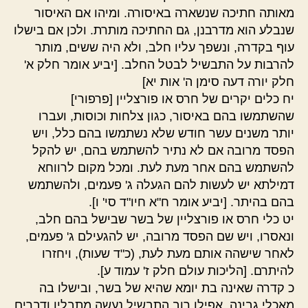
מאותה חתיכה שנשארה באיסורה. ומיהו אם האיסור
שנבלע הוא מדרבנן, גם החתיכה מותרת. ולכן אם בישלו
עוף בקדרה, ונשפך עליו חלב, ולא היה ששים, מותר
להרבות על התבשיל לבטל החלב. [יביע אומר חלק א'
חלק יורה דעה סימן ה' אות יא]
יח כלים יקרים של חרס או פורצליין [פרפורי]
שהשתמשו בהם באיסור, כגון צלחות וכוסות, ועברו
יותר משנים עשר חודש שלא נשתמשו בהם כלל, ויש
הפסד מרובה אם לא נתיר להשתמש בהם, יש להקל
להשתמש בהם אחר מעת לעת. ומכל מקום לרווחא
דמילתא יש לעשות להם הגעלה ג' פעמים, ולהשתמש
בהם בהיתר. [יביע אומר ח"א חיו"ד סי' ו].
יט כלי חרס או פורצליין של בשר שבישל בהם חלב,
ונאסרו, ויש שם הפסד מרובה, יש להגעילם ג' פעמים,
לאחר שישהה אותם מעת לעת, (כ"ד שעות), ויחזרו
להיתרם. [הליכות עולם חלק ז' עמוד ע].
כ קדרה שאינה בת יומא שהיא של בשר, ובישלו בה
מאכלי גבינה, אפילו רוב התבשיל נעשה מתבלין ודברים