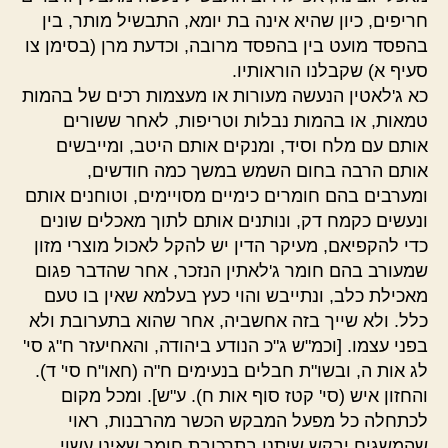
חריפים, כיון שהיא אינה בת יומא, התבשיל מותר, בין
בהפסד מועט בין בהפסד מרובה, וכדעת מרן (בסימן צו
סעיף א) שקבלנו הוראותיו.
כא ג'לאטין הנעשה מעורות או מעצמות רכים של בהמות
טמאות, או בהמות נבלות וטריפות, לאחר ששורים
אותם עם מלח וסיד, ומנקים אותם היטב, ומייבשים
אותם הרבה בחום השמש במשך כמה חודשים,
ומערבים בהם חומרים כימיים מסויימים, וטוחנים אותם
ונעשים כקמח דק, ונותנים אותם לתוך מאכלים שונים
כדי להקפיאם, מעיקר הדין יש להקל לאכול מוצרי מזון
שמעורב בהם חומר ג'לאתין הנזכר, אחר שהדבר פגום
מאכילת כלב, ונתייבש והוי כעץ בעלמא שאין בו טעם
כלל. ולא שייך בזה אחשביה, אחר שהוא בתערובת ולא
בפני עצמו. [וכמ"ש ג"כ הנודע ביהודה, והאחיעזר ח"ג סי'
לג אות ה, ובשו"ת חבלים בנעימים ח"ה (חאו"ח סי' ד).
והחזון איש (סי' קטז סוף אות ח). ע"ש]. ומכל מקום
לכתחלה כל מפעל המבקש הכשר מהרבנות, ראוי
שהמשגיח יבקש שיתנו בתרכובת חומר שאינו עשוי