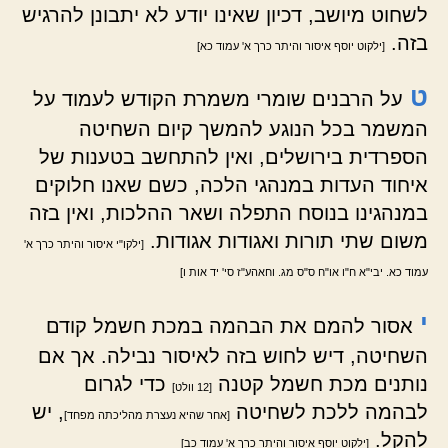
לשחוט מיושב, דכיון שאינו יודע לא יתבונן להרגיש
בזה.
[ילקוט יוסף איסור והיתר כרך א' עמוד כא]
ט
על הרבנים שומרי משמרת הקודש לעמוד על
המשמר בכל הנוגע להמשך קיום השחיטה
הספרדית בירושלים, ואין להתחשב בטענות של
איחוד העדות במנהגי הלכה, כשם שאנו חלוקים
במנהגינו בנוסח התפלה ושאר ההלכות, ואין בזה
משום שתי תורות ואגודות אגודות.
[ילקו"י איסור והיתר כרך א'
עמוד כא. יבי"א ח"ו או"ח ס"ס מג. וחאהע"ז סי' יד אות ו]
י
אסור להמם את הבהמה במכת חשמל קודם
השחיטה, דיש לחוש בזה לאיסור נבילה. אך אם
נותנים מכת חשמל קטנה
כדי לגרום
[12 וולט]
לבהמה ללכת לשחיטה
, יש
[אחר שהיא נעצרת מהליכתה מפחד]
להקל.
[ילקוט יוסף איסור והיתר כרך א' עמוד כב]