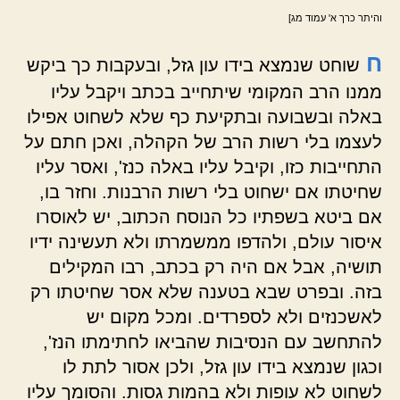
והיתר כרך א' עמוד מג]
ח
שוחט שנמצא בידו עון גזל, ובעקבות כך ביקש
ממנו הרב המקומי שיתחייב בכתב ויקבל עליו
באלה ובשבועה ובתקיעת כף שלא לשחוט אפילו
לעצמו בלי רשות הרב של הקהלה, ואכן חתם על
התחייבות כזו, וקיבל עליו באלה כנז', ואסר עליו
שחיטתו אם ישחוט בלי רשות הרבנות. וחזר בו,
אם ביטא בשפתיו כל הנוסח הכתוב, יש לאוסרו
איסור עולם, ולהדפו ממשמרתו ולא תעשינה ידיו
תושיה, אבל אם היה רק בכתב, רבו המקילים
בזה. ובפרט שבא בטענה שלא אסר שחיטתו רק
לאשכנזים ולא לספרדים. ומכל מקום יש
להתחשב עם הנסיבות שהביאו לחתימתו הנז',
וכגון שנמצא בידו עון גזל, ולכן אסור לתת לו
לשחוט לא עופות ולא בהמות גסות. והסומך עליו