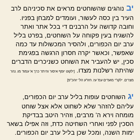
יב
נוהגים שהשוחטים מראים את סכיניהם לרב
העיר בין כסה לעשור, ועומדים למבחן בפניו.
וחובה קדושה על הרבנים די בכל אתר ואתר
להשגיח בעין פקוחה על השוחטים, בפרט בליל
ערב יום הכפורים, ולהסיר המכשולות עד כמה
שאפשר, וכאשר יקרה חסרון הרגשה בפגימת
סכין, יש להעביר את השוחט כשניכרים הדברים
שהיתה רשלנות מצדו.
[ילקוט יוסף איסור והיתר כרך א' עמוד מו. נהר
מצרים. ילקו"י מועדים עמ' עז. חזו"ע הל' יוהכ"פ]
יג
השוחטים עופות בליל ערב יום הכפורים,
עליהם להזהר שלא לשחוט אלא אצל שוחט
מומחה וירא ה' מרבים, וזהיר היטב בבדיקת
הסכין לפני ואחרי השחיטה כדת, וזה אפילו בשאר
ימות השנה, ומכל שכן בליל ערב יום הכפורים.