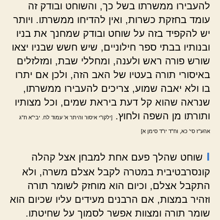
להעבירו ממשרתו בשל כך, והשוחט ובודק זה
עומד בחזקת כשרות, ואין להדיחו ממשרתו. ויותר
יש להקפיד בזה על שוחט ובודק שמחנך את בניו
ובנותיו בבתי ספר חילוניים, שיש חשש שבניו יצאו
שורש פורה ראש ולענה, ומחללי שבת, ומזלזלים
באיסורי תורה בעטיו של האב הזה, ולכן אם יתרו
בו ולא יאבה שמוע, צריכים להעבירו ממשרתו,
שנראה שהוא קל דעת ביראת שמים, וכל מצותיו
ותורתו מן השפה ולחוץ.
[ילקו"י איסור והיתר א' עמוד לח. יבי"א ח"ג
אהע"ז סי' כא, וח"ד יו"ד סימן א]
ו
שוחט שהלך פעם אחת למבחן אצל קהלה
קונסרבטיבית במטרה לקבל אצלם משרה, ולא
התקבל אצלם, וכיום הוא מוחזק לשומר תורה
וזהיר במצות, אם הרבנים מעידים עליו שכיום הוא
שומר תורה ומצוות אפשר לסמוך על שחיטתו.