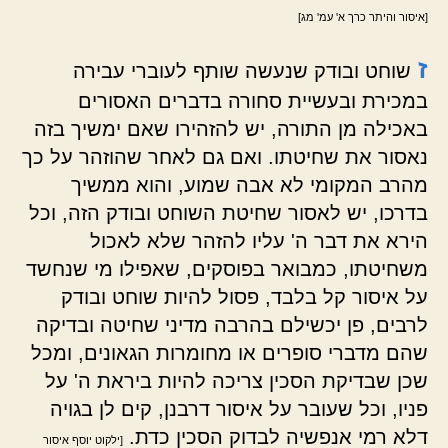
[איסור והיתר כרך א' עמ' מג]
ז
שוחט ובודק שנעשה שותף לעוברי עבירה
במכירת ובעשיית סחורה בדברים האסורים
באכילה מן התורה, יש להזהירו שאם ימשיך בזה
נאסור את שחיטתו. ואם גם לאחר שהוזהר על כך
מהרב המקומי לא אבה שמוע, והוא ממשיך
בדרכו, יש לאסור שחיטת השוחט ובודק הזה, וכל
הירא את דבר ה' עליו להזהר שלא לאכול
משחיטתו, כמבואר בפוסקים, שאפילו מי שנחשד
על איסור קל בלבד, פסול להיות שוחט ובודק
לרבים, פן יכשילם בהרבה מדיני שחיטה ובדיקה
שהם מדברי סופרים או מחומרות הגאונים, ומכל
שכן שבדיקת הסכין צריכה להיות ביראת ה' על
פניו, וכל שעובר על איסור דרבנן, קים לן בגויה
דלא רמי אנפשיה לבדוק הסכין כדת.
[ילקוט יוסף איסור