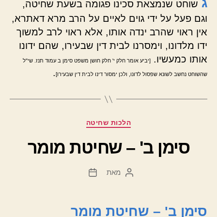
ג
שוחט שנמצאת סכינו פגומה בשעת שחיטה,
וגם פעל על ידי גוים לאיים על הרב מרא דאתרא,
אין ראוי שהרב ינדה אותו, אלא ראוי לרב למשוך
ידו מלדונו, וימסרנו לבית דין שבעירו, שהם ידונו
אותו כמעשיו.
[יביע אומר חלק י' חלק חושן משפט סימן ב עמוד תנז. שי"ל
.
שהשוחט נחשב לשונא שפסול לדונו, ולכן ימסור דינו לבית דין שבעירו]
קטגוריות
הלכות שחיטה
סימן ב' – שחיטת מומר
מאת
המחבר
תאריך
הפוסט
פוסט
סימן ב' – שחיטת מומר