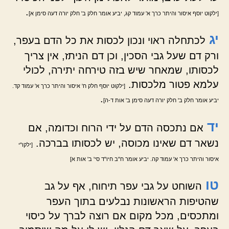
.
[ילקוט יוסף איסור והיתר כרך א' עמוד קג, יביע אומר חלק ב' חלק יורה דעה סימן א]
יג
לכתחלה ראוי ונכון לכסות את כל הדם בעפר,
ורק דם שעל גבי הסכין, וכן דם הניתז, אין צריך
לכסותו, שמאחר שיש בזה טירחה יתירה, לכולי
עלמא פטור מלכסות.
[ילקוט יוסף חלק ח' איסור והיתר כרך א' עמוד קד.
.
יביע אומר חלק ב' חלק יורה דעה סימן ב' אות ד-ה]
יד
אם נתכסה הדם על ידי הרוח וכדומה, אם
נשאר דם שאינו מכוסה, יש לכסותו בברכה.
[ילקו"י
איסור והיתר כרך א' עמוד קה. יביע אומר ח"ב חיו"ד סי' ב' אות א]
טו
השוחט על גבי עפר תיחוח, אף על גב
שהטיפות הראשונות נבלעים בתוך העפר
ומתכסים, מכל מקום אם רוצה לברך על כיסוי