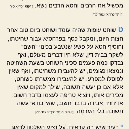
מכשיל את הרבים וחטא הרבים נשא.
[ילקוט יוסף איסור
והיתר כרך א' עמוד מד]
ט
שוחט עופות שהיה עומד ושוחט ביום טוב אחר
חצות היום, ומקבל כסף בפרהסיא עבור שחיטתו,
והוסיף חטא על פשע שנשבע בכינוי "השם"
לשקר בבית דין, שלא היו דברים מעולם, ואף
נבדקו כמה פעמים סכיני השוחט בשעת השחיטה
ונמצאו פגומים, יש להעבירו משחיטתו, ואף שאין
לפוסלו למפרע, יש להעבירו ממשרתו כשוחט,
אלא אם כן יעשה תשובה, שילך למקום שאין
מכירים אותו, ויוציא טריפה לעצמו בדבר חשוב,
או יחזיר אבידה בדבר חשוב, שאז בודאי עשה
תשובה בלי הערמה.
[איסור והיתר כרך א' עמ' מה]
י
בעיר שיש בה קראים, על נציגי השלטון לדאוג