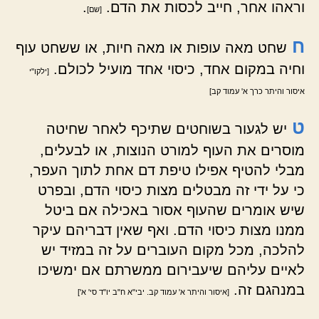
וראהו אחר, חייב לכסות את הדם.
.
[שם]
ח
שחט מאה עופות או מאה חיות, או ששחט עוף
וחיה במקום אחד, כיסוי אחד מועיל לכולם.
[ילקו"י
איסור והיתר כרך א' עמוד קב]
ט
יש לגעור בשוחטים שתיכף לאחר שחיטה
מוסרים את העוף למורט הנוצות, או לבעלים,
מבלי להטיף אפילו טיפת דם אחת לתוך העפר,
כי על ידי זה מבטלים מצות כיסוי הדם, ובפרט
שיש אומרים שהעוף אסור באכילה אם ביטל
ממנו מצות כיסוי הדם. ואף שאין דבריהם עיקר
להלכה, מכל מקום העוברים על זה במזיד יש
לאיים עליהם שיעבירום ממשרתם אם ימשיכו
במנהגם זה.
[איסור והיתר א' עמוד קב. יבי"א ח"ב יו"ד סי' א']