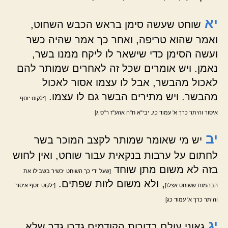
יא
שוחט שעשה סימן בראש הכבש השחוט,
ואמר שהוא טריפה, ואחר כך אמר שהיה כשר
ועשה הסימן כדי שישאר לו ליקח ממנו בשר,
נאמן. ויש אומרים שכל זה לאחרים שמותר להם
לאכול מהבשר, אבל לו עצמו אסור לאכול
מהבשר. ויש מתירים הבשר גם לו עצמו.
[ילקוט יוסף
איסור והיתר כרך א' עמוד כג. יבי"א ח"ה אהע"ז ר"ס ג]
יב
יש מי שאומר שמותר לקצב המוכר בשר
לחתום על ערבות בנקאית עבור שוחט, ואין לחוש
בזה לא משום מתן שוחד
[שעל ידי כך השוחט יכשיר בשבילו את
, ולא משום לזות שפתים.
הבהמות ששוחט אצלו]
[ילקוט יוסף איסור
והיתר כרך א' עמוד כג]
יג
גאוני עולם בדורות הקודמים גדרו גדר שלא