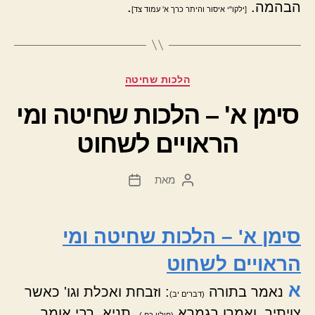
הבהמה.
.
[ילקו"י איסור והיתר כרך א' עמוד צד]
קטגוריות
הלכות שחיטה
סימן א' – הלכות שחיטה ומי
הראויים לשחוט
מאת
המחבר
תאריך
הפוסט
פוסט
סימן א' – הלכות שחיטה ומי
הראויים לשחוט
א
נאמר בתורה
: וזבחת ואכלת וגו' כאשר
(דברים יב)
צויתיך, ואמרו בגמרא
, תניא, רבי אומר,