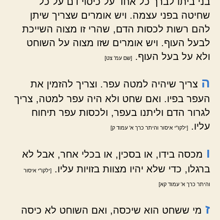
בני ביתו לברך כל אחד על כיסוי דם על כל
שחיטה בפני עצמה. ויש אומרים שצריך שיתן
להם רשות לכסות הדם, שהרי זו מצוה השייכת
לבעל העוף. ויש אומרים שזו מצוה על השוחט
ולא על בעל העוף.
[שם עמ' צט]
ה
צריך שיהיה למטה עפר. וצריך להזמין את
העפר בפיו. ואם שחט ולא היה עפר למטה, צריך
לגרור הדם וליתנו בעפר, ולכסות עפר תיחוח
עליו.
[ילקו"י איסור והיתר כרך א' עמוד ק]
ו
מכסה בידו, או בסכין, או בכלי אחר, אבל לא
ברגלו, כדי שלא יהיו מצוות בזויות עליו.
[ילקו"י איסור
והיתר כרך א' עמוד קא]
ז
מי ששחט הוא שיכסה, ואם השוחט לא כיסה