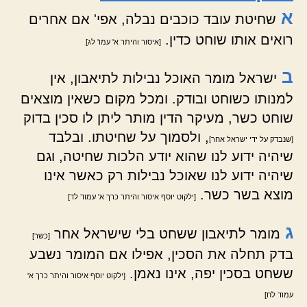
א
שחיטת עובד כוכבים נבלה, אפי' אם אחרים
רואים אותו שוחט כדין.
[איסור והיתר א' עמו' לג]
ב
ישראל מומר האוכל נבילות לתיאבון, אין
למנותו כשוחט ובודק. ומכל מקום כשאין מוצאים
שוחט כשר, מעיקר הדין מותר ליתן לו סכין בדוק
, ולסמוך על שחיטתו. ובלבד
[שנבדק על ידי ישראל אחר]
שיהיה ידוע לנו שהוא יודע הלכות שחיטה, וגם
שיהיה ידוע לנו שאוכל נבילות רק כאשר אינו
מוצא בשר כשר.
[ילקוט יוסף איסור והיתר כרך א' עמוד לד]
ג
מומר לתיאבון ששחט בלי שישראל אחר
[כשר]
בדק תחלה את הסכין, אפילו אם המומר נשבע
ששחט בסכין יפה, אינו נאמן.
[ילקוט יוסף איסור והיתר כרך א'
עמוד לח]