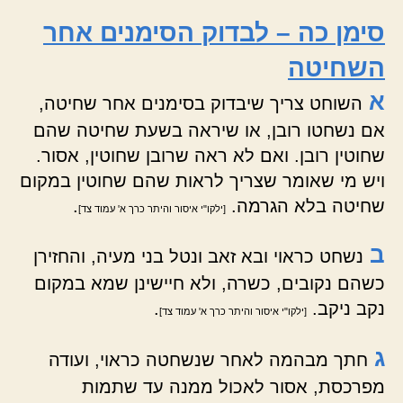
סימן כה – לבדוק הסימנים אחר
השחיטה
א
השוחט צריך שיבדוק בסימנים אחר שחיטה,
אם נשחטו רובן, או שיראה בשעת שחיטה שהם
שחוטין רובן. ואם לא ראה שרובן שחוטין, אסור.
ויש מי שאומר שצריך לראות שהם שחוטין במקום
שחיטה בלא הגרמה.
.
[ילקו"י איסור והיתר כרך א' עמוד צד]
ב
נשחט כראוי ובא זאב ונטל בני מעיה, והחזירן
כשהם נקובים, כשרה, ולא חיישינן שמא במקום
נקב ניקב.
.
[ילקו"י איסור והיתר כרך א' עמוד צד]
ג
חתך מבהמה לאחר שנשחטה כראוי, ועודה
מפרכסת, אסור לאכול ממנה עד שתמות