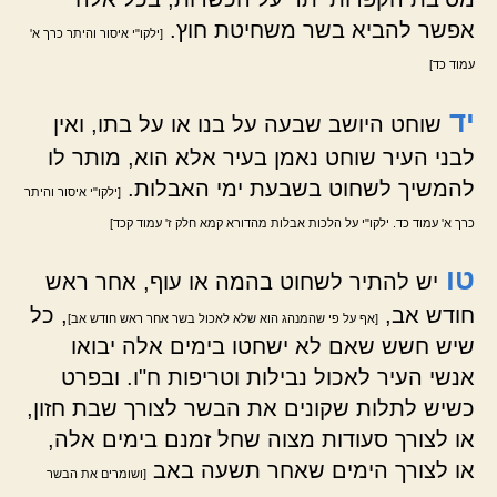
אפשר להביא בשר משחיטת חוץ.
[ילקו"י איסור והיתר כרך א'
עמוד כד]
יד
שוחט היושב שבעה על בנו או על בתו, ואין
לבני העיר שוחט נאמן בעיר אלא הוא, מותר לו
להמשיך לשחוט בשבעת ימי האבלות.
[ילקו"י איסור והיתר
כרך א' עמוד כד. ילקו"י על הלכות אבלות מהדורא קמא חלק ז' עמוד קכד]
טו
יש להתיר לשחוט בהמה או עוף, אחר ראש
חודש אב,
, כל
[אף על פי שהמנהג הוא שלא לאכול בשר אחר ראש חודש אב]
שיש חשש שאם לא ישחטו בימים אלה יבואו
אנשי העיר לאכול נבילות וטריפות ח"ו. ובפרט
כשיש לתלות שקונים את הבשר לצורך שבת חזון,
או לצורך סעודות מצוה שחל זמנם בימים אלה,
או לצורך הימים שאחר תשעה באב
[ושומרים את הבשר