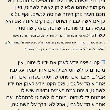
ומן הדין אשה כשרה לשחוט אפילו לכתחלה, ויש
מקומות שנהגו שלא ליתן לאשה לשחוט, ואין
חכם העיר נותן היתר שחיטה לנשים. ואף על פי
כן אם אשה עברה ושחטה, בודקים אותה אם היא
בקיאה בדיני שחיטה ושחטה כהוגן, שחיטתה
כשרה.
[ילקוט יוסף איסור והיתר כרך א' עמוד י'. ושם אם אפשר להעמיד אשה
כמשגיח כשרות, ובדין עד אחד נאמן באיסורין גבי אשה. וע"ע ביביע אומר ח"י בהערות לרב
.
פעלים חיו"ד סימן ד' אם סומכים באיסורים על אומדנא, וכן בדיני ממונות]
ד
קטן שאינו יודע לאמן את ידיו לשחוט, אין
מוסרים לו לשחוט אפילו אם אחר עומד על גביו.
אבל בדיעבד אם שחט שחיטתו כשרה, אם היה
אחר עומד על גביו. ואם הקטן יודע לאמן את ידיו
לשחוט, ושחט כמה פעמים ורואים שיש לו
אומנות יד לשחוט, מותר לו לשחוט לכתחלה, אם
אחר עומד על גביו, אבל לא יברך על השחיטה,