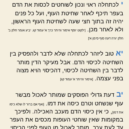
י
לכתחלה ראוי ונכון לשוחטים לכסות את הדם
בעפר תיכף לאחר שחיטת העוף, ועל כל פנים
יהיה זה בתוך חצי שעה לשחיטת העוף הראשון,
ולא לאחר מכן.
[ילקוט יוסף איסור והיתר כרך א' עמוד קג. יביע אומר חלק ב'
חלק יורה דעה סוף סימן א']
יא
טוב ליזהר לכתחלה שלא לדבר ולהפסיק בין
השחיטה לכיסוי הדם. אבל מעיקר הדין מותר
לדבר בין השחיטה לכיסוי, דהכיסוי הויא מצוה
בפני עצמה.
[איסור והיתר א' עמוד קג]
יב
דעת גדולי הפוסקים שמותר לאכול מבשר
עוף שנשחט וטרם כיסה את דמו.
[ואף אם ברור לו שלא כיסו
, כי אין כיסוי הדם מעכב האכילה. ולפיכך
את דמו]
במקומות שאין שוחטי העופות מכסים את העפר
עד לעת ערב, מותר לאכול מן העוף לפני הכיסוי.