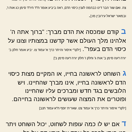
צה. ואם שור הבר דינו כבהמה לענין כיסוי הדם, ראה ביביע אומר ח"ד חיו"ד סימן כג אות ו',
.
ובמאור ישראל עירובין מו:]
ב
קודם שמכסה את הדם מברך: "ברוך אתה ה'
אלהינו מלך העולם אשר קדשנו במצותיו וצונו על
כיסוי הדם בעפר".
[ילקו"י איסור והיתר כרך א' עמוד צו. יביע אומר חלק ב'
יורה דעה סימן ב' אות ג' וחלק ו' חלק יורה דעה סימן ב']
ג
השוחט לראשונה בחייו, או המקיים מצות כיסוי
הדם לראשונה בחייו, אינו מברך שהחיינו. ויש
הלובשים בגד חדש ומברכים עליו שהחיינו
ופוטרים את המצוה שעושים לראשונה בחייהם.
[ילקו"י איסור והיתר כרך א' עמוד צט. שארית יוסף ח"א עמוד תנב]
ד
אם יש לו כמה עופות לשחוט, יכול השוחט ויתר