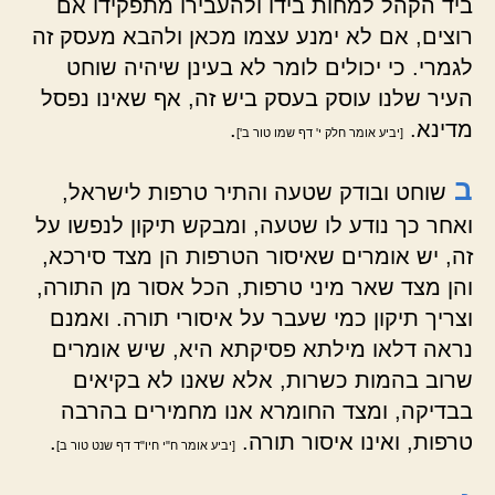
ביד הקהל למחות בידו ולהעבירו מתפקידו אם
רוצים, אם לא ימנע עצמו מכאן ולהבא מעסק זה
לגמרי. כי יכולים לומר לא בעינן שיהיה שוחט
העיר שלנו עוסק בעסק ביש זה, אף שאינו נפסל
מדינא.
.
[יביע אומר חלק י' דף שמו טור ב']
ב
שוחט ובודק שטעה והתיר טרפות לישראל,
ואחר כך נודע לו שטעה, ומבקש תיקון לנפשו על
זה, יש אומרים שאיסור הטרפות הן מצד סירכא,
והן מצד שאר מיני טרפות, הכל אסור מן התורה,
וצריך תיקון כמי שעבר על איסורי תורה. ואמנם
נראה דלאו מילתא פסיקתא היא, שיש אומרים
שרוב בהמות כשרות, אלא שאנו לא בקיאים
בבדיקה, ומצד החומרא אנו מחמירים בהרבה
טרפות, ואינו איסור תורה.
.
[יביע אומר ח"י חיו"ד דף שנט טור ב]