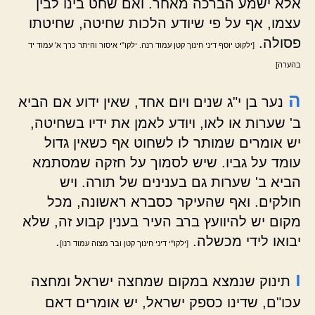
אלא ישמע הברכה מאחר. ואם שחט בינו לבין
עצמו, אף על פי שיודע הלכות שחיטה, שחיטתו
פסולה.
[ילקוט יוסף דיני חינוך קטן עמוד רנה. ילקו"י איסור והיתר כרך א' עמוד יד
בהערה]
ה
נער בן י"ג שנים ויום אחד, שאין ידוע אם הביא
ב' שערות או לאו, ויודע לאמן את ידיו בשחיטה,
יש אומרים שמותר לו לשחוט אף כשאין גדול
עומד על גביו. שיש לסמוך על חזקה שמסתמא
הביא ב' שערות גם בענינים של תורה. ויש
חולקים. ואף שהעיקר כסברא ראשונה, מכל
מקום יש להיוועץ ברב העיר בענין קבוע זה, שלא
יבואו לידי מכשלה.
.
[ילקו"י דיני חינוך קטן ובר מצוה עמוד רנו]
ו
תינוק שנמצא במקום שמחצה ישראל ומחצה
עכו"ם, שדינו כספק ישראל, יש אומרים דאם