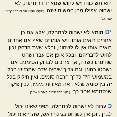
הוא תש כוחו ויש לחוש שמא ידיו רותתות, לא
ישחוט אפילו מבן חמשים שנה.
[ילקוט יוסף איסור והיתר כרך א'
עמוד כט]
יט
סומא לא ישחוט לכתחלה, אלא אם כן
אחרים רואים אותו. ויש אומרים שאף אם אחרים
רואים אותו אין לו לשחוט, ובלא שעת הדחק נכון
לחוש לדבריהם. ובכל אופן אם עבר ושחט
שחיטתו כשרה, אך צריכים לבדוק הסימנים אם
נשחטו כהוגן. וגם צריך שיהיה אדם שמרגיש הכל
במשמוש היד כדרך הרבה סומים. ואין חילוק בכל
זה בין סומא שלא ראה מאורות מימיו, לבין פיקח
שנסתמא אחר כך.
[ילקוט יוסף איסור והיתר א' עמ' ל]
כ
ערום לא ישחוט לכתחלה, מפני שאינו יכול
לברך. וכן אין לשחוט בגילוי ראש, שהרי אינו יכול