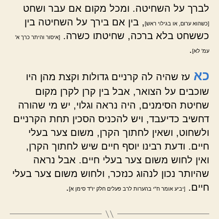
לברך על השחיטה. ומכל מקום אם עבר ושחט
, בין אם בירך על השחיטה בין
[כשהוא ערום, או בגילוי ראש]
כששחט בלא ברכה, שחיטתו כשרה.
[איסור והיתר כרך א'
.
עמ' לא]
כא
עז שהיה לה קרניים גדולות וקצת מהן היו
שוכבים על הצואר, אבל בין קרן לקרן מקום
שחיטת הסימנים, היה נראה וגלוי, יש מי שהורה
דחשיב כדיעבד, ויש להכניס הסכין תחת הקרניים
ולשחוט, ושאין לחתוך הקרן, משום צער בעלי
חיים. ודעת רבינו יוסף חיים שיש לחתוך הקרן,
ואין לחוש משום צער בעלי חיים. אבל נראה
שהיותר נכון לנהוג כנזכר, ולחוש משום צער בעלי
חיים.
.
[יביע אומר ח"י בהערות לרב פעלים חלק יו"ד סימן א]