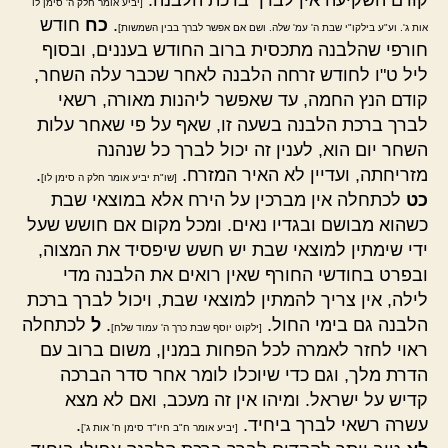
קודם השקיעה אין לברך ברכת הלבנה.
[יביע אומר חלק ה' סימן לו
.
כח
חודש
אות ג'. וע"ע בילקו"י שבת ה' עמ' שלה. ושם אם אפשר לברך בבין השמשות]
חורפי שהלבנה מתכסית ברוב החודש בעננים, ובסוף
ליל ט"ו לחודש זרחה הלבנה לאחר שכבר עלה השחר,
קודם הנץ החמה, עד שאפשר ליהנות מאורה, רשאי
לברך ברכת הלבנה בשעה זו, שאף על פי שאחר עלות
השחר יום הוא, לענין זה יכול לברך כל שנהנה
מזריחתה, ועדיין לא האיר המזרח.
.
[שו"ת יביע אומר חלק ה סימן לו]
כט
לכתחלה אין מברכין על הירח אלא במוצאי שבת
כשהוא מבושם ובגדיו נאים. ומכל מקום אם חושש שעל
ידי שימתין למוצאי שבת יש חשש שיפסיד את המצוה,
ובפרט בחודשי החורף שאין רואים את הלבנה מדי
לילה, אין צריך להמתין למוצאי שבת, ויכול לברך ברכת
הלבנה גם בימי החול.
.
ל
לכתחלה
[ילקוט יוסף שבת כרך ה' עמוד שלח]
ראוי לחזר לאמרה לכל הפחות במנין, משום ברוב עם
הדרת מלך, וגם כדי שיוכלו לומר אחר סדר הברכה
קדיש על ישראל. ומיהו אין זה מעכב, ואם לא מצא
עשרה רשאי לברך ביחיד.
.
[יביע אומר ח"ב חיו"ד סימן ח' אות ג']