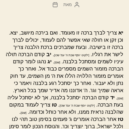
מאת
המחבר
תאריך
הפוסט
פוסט
יא
צריך לברך ברכה זו מעומד. ואם בירכה מיושב, יצא.
וכן זקן או חולה שאי אפשר להם לעמוד, יכולים לברך
ברכה זו בישיבה. ובעת שמברכים ברכת הלבנה צריך
לישר את רגליו.
.
יב
קודם הברכה תולה
[ילקוט יוסף שבת ה' עמ' שכו]
עיניו לשמים ומסתכל בלבנה.
.
יג
נהגו לומר קודם
[שם]
הברכה מזמור השמים מספרים כבוד אל. ואחר כך
אומרים מזמור הללויה הללו את ה' מן השמים, עד חוק
נתן ולא יעבור. ואחר כך יסתכל רגע בלבנה ויאמר כי
אראה שמיך וגו'. ה' אדוננו מה אדיר שמך בכל הארץ.
.
יד
קודם הברכה יסתכל בלבנה, אך לא יסתכל עליה
[שם]
בעת הברכה.
.
טו
צריך לעמוד במקום
[ילקוט יוסף שבת ה' עמ' שכז]
שהלבנה נראית ממנו, ולא אחר כותל וכדומה.
.
[שם]
טז
אחר הברכה אומרים ג' פעמים בסימן טוב תהי לנו
ולכל ישראל, ברוך יוצריך וכו'. והנוסח הנכון לומר סימן