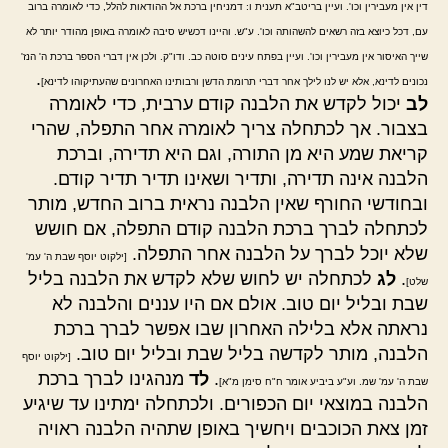
דין אין מעבירין וכו'. ועיין בריטב"א תענית ו: דמניחין ברכת אל ההודאות להלל, כדי לאומרה ברוב
עם, דכל כיוצא בזה רשאים להשהותה וכו'. ע"ש. והיינו דכשיש סיבה לאומרה באופן מהודר יותר לא
שייך האיסור אין מעבירין וכו'. ועיין בפתח עינים סוטה כב. ודו"ק. ולכן אין דברי הספר ברכת ה' הנז'
.
נכונים לדינא, אלא יש לנו לילך אחר דברי תרומת הדשן ורבותינו האחרונים שהעתיקוהו לדינא]
לב
יכול לקדש את הלבנה קודם ערבית, כדי לאומרה
בצבור. אך לכתחלה צריך לאומרה אחר התפלה, שהרי
קריאת שמע היא מן התורה, וגם היא תדירה, וברכת
הלבנה אינה תדירה, ותדיר ושאינו תדיר תדיר קודם.
ובחודשי החורף שאין הלבנה נראית ברוב החדש, מותר
לכתחלה לברך ברכת הלבנה קודם התפלה, אם חושש
שלא יוכל לברך על הלבנה אחר התפלה.
[ילקוט יוסף שבת ה' עמ'
.
לג
לכתחלה יש לחוש שלא לקדש את הלבנה בליל
שלט]
שבת ובליל יום טוב. אולם אם היו עננים והלבנה לא
נראתה אלא בלילה האחרון שבו אפשר לברך ברכת
הלבנה, מותר לקדשה בליל שבת ובליל יום טוב.
[ילקוט יוסף
.
לד
מנהגינו לברך ברכת
שבת ה' עמ' שמ. וע"ע ביביע אומר ח"ח סימן מ"א]
הלבנה במוצאי יום הכפורים. ולכתחלה ימתינו עד שיגיע
זמן צאת הכוכבים ויחשיך באופן שתהיה הלבנה ראויה