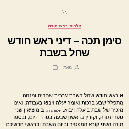
קטגוריות
הלכות ראש חודש
סימן תכה – דיני ראש חודש
שחל בשבת
מאת
המחבר
תאריך
הפוסט
פוסט
א
ראש חודש שחל בשבת ערבית שחרית ומנחה
מתפלל שבע ברכות ואומר יעלה ויבוא בעבודה, ואינו
מזכיר של שבת ביעלה ויבוא.
.
ב
מוציאין שני
[שלחן ערוך]
ספרי תורה, וקורין בראשון שבעה בסדר היום, ובספר
תורה השני קורא המפטיר וביום השבת ובראשי חדשיכם