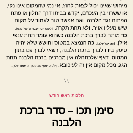
מיחוש שאינו יכול לצאת לחוץ, אי נמי שהמקום אינו נקי,
או ששרוי בין העכו"ם, יקדש בביתו דרך החלון או פתח
הפתוח נגד הלבנה. ואם אפשר טוב לעמוד על מקום
שיש מעליו אויר, ולא תחת תקרה.
.
[ילקוט יוסף שבת ה' עמ' שלא]
כד
מותר לברך ברכת הלבנה כשהוא עומד תחת ענפי
אילן.
.
כה
הנמצא במטוס וחושש שלא יהיה
[שם עמ' שלב]
סיפק בידו לברך ברכת הלבנה, רשאי לברך גם בתוך
המטוס, דאף שלכתחלה אין מברכים ברכת הלבנה תחת
הגג, מכל מקום אין זה לעיכובא.
.
[ילקוט יוסף שבת כרך ה' עמוד שלג]
קטגוריות
הלכות ראש חודש
סימן תכו – סדר ברכת
הלבנה