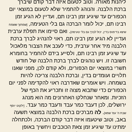
ליהנות מאורה. וטוב לטעום איזה דבר קודם שיברך
ברכת הלבנה. והנוהג להחמיר שלא לטעום במוצאי יום
הכפורים עד שיגיע זמן רבינו תם, ועדיין לא הגיע זמן
רבינו תם, יכול לומר הברכה גם בלי הטעימה,
[שמתוך ששמח
. ואם סיימו את תפלת ערבית
שיצא בדימוס בדין, יכול לברך גם בלי טעימה]
ועדיין לא הגיע זמן רבינו תם, ראוי להנהיג לברך ברכת
הלבנה מיד אחר ערבית, כדי לעכב את הצבור מלאכול
עד שיגיע זמן רבינו תם, ולסייע בידם להחמיר בחומרא
חשובה זו. ויש נוהגים לברך ברכת הלבנה של חודש
תשרי במוצאי יום הכפורים, ולא קודם לכן, מפני שאנו
תלויים ועומדים בדין, וברכת הלבנה צריכה להיות
בשמחה. ויש אומרים שאדרבה ראוי להקדימה לפני יום
הכפורים כדי שתבוא מצוה זו ותכריע את הכף של
הזכיות. ומאחר שנחלקו האחרונים מה הוא מנהג
ירושלים, לכן דעבד כמר עבד ודעבד כמר עבד.
[ילקוט יוסף
.
לה
מברכים ברכת הלבנה במוצאי תשעה
שבת ה' עמ' שמא]
באב, וטוב שיטעמו איזה דבר קודם הברכה, ולכתחלה
ימתינו עד שיגיע זמן צאת הכוכבים ויחשיך באופן