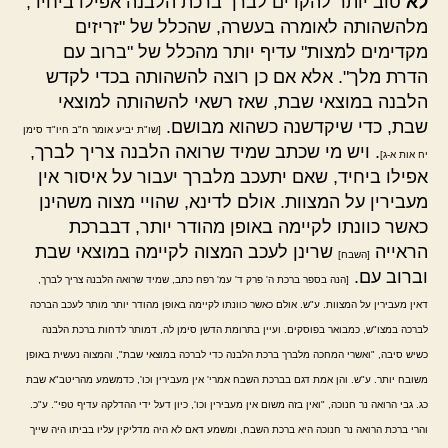
לא
טוב יותר להקדים לברך ברכת הלבנה אפילו ביחיד,
מלהשהותה לאומרה בעשרה, שהכלל של "זריזים
מקדימים למצות" עדיף יותר מהכלל של "ברוב עם
הדרת מלך". אלא אם כן רוצה להשהותה בכדי לקדש
הלבנה במוצאי שבת, שאז רשאי להשהותה למוצאי
שבת, כדי שיקדשנה כשהוא מבושם.
[שו"ת יביע אומר ח"ב חיו"ד סימן
. ויש מי שכתב שמיד שרואה הלבנה צריך לברך,
יח אות א-ג]
אפילו ביחיד, שאם יתעכב מלברך יעבור על איסור אין
מעבירין על המצוות. אולם לדינא, שהויי מצוה משהינן
כאשר כוונתו לקיימה באופן מהודר יותר, דבברכת
הראייה
שרינן לעכב המצוה לקיימה במוצאי שבת
[השבח]
וברוב עם.
[הנה בספר ברכת ה' פרק ד' עמ' רפח כתב, שמיד שרואה הלבנה צריך לברך,
דאין מעבירין על המצוות. ע"ש. אולם כאשר כוונתו לקיימה באופן מהודר יותר מותר לעכב הברכה
לברכה במצו"ש, כמבואר בפוסקים. ועיין בתרומת הדשן סימן לה, דמותר לדחות ברכת הלבנה
כשיש סיבה, "ואשרי המחכה מלברך ברכת הלבנה כדי לברכה במוצאי שבת", והמצוה נעשית באופן
משובח יותר. ע"ש. והן אמת דגם בברכת השבח אמרי' אין מעבירין וכו', כדמשמע מהריטב"א שבת
כג. גבי הרואה נר חנוכה, "ואין בזה משום אין מעבירין וכו', כיון דעל ידי ההדלקה עדיף טפי". ע"כ.
והרי ברכת הרואה נר חנוכה היא ברכת השבח, ומשמע דאם לא היה מדליקין עליו בביתו היה שייך