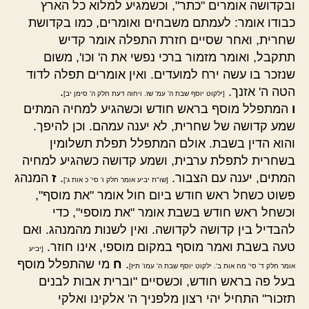
ובקדושה אומרים "כתר", וכשמגיע למלוא כל הארץ
כבודו אומר: לעמתם משבחים ואומרים, כמו בקדושת
שחרית, ואחר שסיים חזרת התפלה אומר קדיש
תתקבל, ואומר מזמור ברכי נפשי את ה' וכו', משום
שנזכר בו עשה ירח למועדים. ואין אומרים תפלה לדוד
הטה ה' אזנך.
.
[ילקוט יוסף שבת ה' עמ' שז. ויחוה דעת חלק ה' סימן יב]
ו
המתפלל מוסף בראש חודש וכשהגיע למחיה המתים
שמע קדושה של שחרית, לא יענה עמהם. וכן להיפך.
והוא הדין בשבת. אולם המתפלל תפלת תשלומין
בשחרית לתפלת ערבית, ושמע קדושה כשהגיע למחיה
המתים, יענה עם הצבור.
.
ז
המנהג
[שו"ת יביע אומר חלק ו' סי' כ אות ג']
פשוט כשחל ראש חודש ביום חול אומר "את מוסף",
וכשחל ראש חודש בשבת אומר "את מוספי", כדי
להבדיל בין קדושה לקדושה. ואין לשנות מהמנהג. ואם
טעה בשבת ואמר מוסף במקום מוספי, אינו חוזר.
[יביע
.
ח
מי שהתפלל מוסף
אומר חלק ד' סי' מח אות ב'. ילקוט יוסף שבת ה' עמו' תיז]
בעל פה בראש חודש, וכשסיים "וברית אבות לבנים
תזכור" התחיל יהי רצון מלפניך ה' אלקינו ואלקי