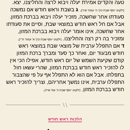
טעה והקדים אמירת יעלה ויבוא לרצה והחליצנו, יצא.
.
ג
בשבת וראש חודש אם נמשכה
[ילקוט יוסף שבת כרך ה' עמוד שיד]
סעודתו אחר שחשכה, מזכיר יעלה ויבוא בברכת המזון.
אבל אם חל ראש חודש במוצאי שבת, וסיים את סעודתו
אחר שחשכה, אינו אומר יעלה ויבוא בברכת המזון,
ומזכיר בה רק רצה והחליצנו.
.
[ילקוט יוסף שבת כרך א' עמוד ת"י]
ד
אם התפלל ערבית של מוצאי שבת במוצאי ראש
חודש מבעוד יום, ואחר כך סעד ומברך ברכת המזון
קודם שקיעת השמש של יום ראש חודש, אפילו הכי אין
לו להזכיר ראש חודש בברכת המזון, שהרי עשאו חול
בתפלתו. אבל אם הוא לא התפלל אף על פי שהצבור
התפללו ערבית, אינו נמשך אחריהם, וצריך להזכיר ראש
חודש בברכת המזון.
.
[ילקוט יוסף שבת ה' עמ' שיד]
קטגוריות
הלכות ראש חודש