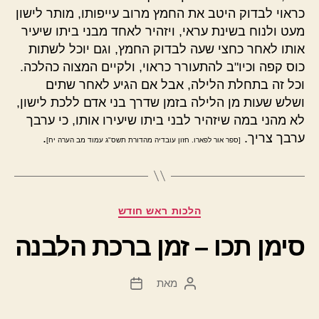
כראוי לבדוק היטב את החמץ מרוב עייפותו, מותר לישון
מעט ולנוח בשינת עראי, ויזהיר לאחד מבני ביתו שיעיר
אותו לאחר כחצי שעה לבדוק החמץ, וגם יוכל לשתות
כוס קפה וכיו"ב להתעורר כראוי, ולקיים המצוה כהלכה.
וכל זה בתחלת הלילה, אבל אם הגיע לאחר שתים
ושלש שעות מן הלילה בזמן שדרך בני אדם ללכת לישון,
לא מהני במה שיזהיר לבני ביתו שיעירו אותו, כי ערבך
ערבך צריך.
.
[ספר אור לפארו. חזון עובדיה מהדורת תשס"ג עמוד מב הערה יח]
קטגוריות
הלכות ראש חודש
סימן תכו – זמן ברכת הלבנה
מאת
המחבר
תאריך
הפוסט
פוסט