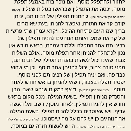
לחזור ולהתפלל מוסף. ואם נזכר בזה באמצע תפלת
מוסף, יכסה את התפילין שבראשו בטלית שעליו.
[ילקוט
.
ג
המניח תפילין של רבינו תם, יניחן
יוסף שבת כרך ה' עמוד שה]
קודם קריאת התורה, ואפשר להניחן בעת שאומרים
בריך שמיה עם פתיחת ההיכל. ויקרא עמהן שתי פרשיות
של קריאת שמע. ואותם הנוהגים להניח תפילין של
רבינו תם אחר התפלה וללמוד עמהם, בראש חודש אין
נכון לכתחלה להניחן אחר תפלת מוסף. אולם השליח
צבור שאינו יכול לשהות בהנחת תפילין של רבינו תם,
מפני טורח צבור, יכול להניחן אחר מוסף. וכן מי שהוא
כבד פה, ואם יניח תפילין של רבינו תם לפני מוסף,
יפסיד תפלה בצבור, רשאי להניחן בראש חודש לאחר
מוסף.
.
ד
אף במקום שנהגו שאבי הבן
[יביע אומר חלק ג סימן ה]
והסנדק מניחין תפילין בשעת המילה, מכל מקום בראש
חודש אין להניח תפילין, לאחר מוסף, דשב ואל תעשה
עדיף. ויש שאוסרים בכלל להניח תפילין בשעת המילה.
אך הנוהגים כן יש להם על מה שיסמוכו.
[שו"ת יביע אומר ח"ג סי' ה
.
ה
יש לעשות חזרה גם במוסף,
אות ד', ושו"ת יחוה דעת חלק ו' סימן ו]