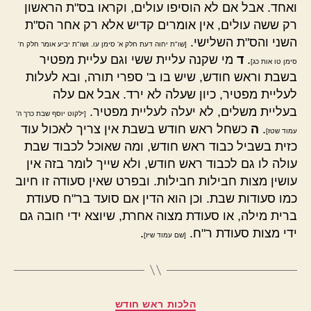
ואחד. אבל אם לא הוסיפו עולים, וקראו בס"ת הראשון
רק ששה עולים, אין אומרים קדיש אלא רק אחר הס"ת
השני והס"ת השלישי.
[שו"ת יחוה דעת חלק א' סימן עו. ושו"ת יביע אומר חלק ח'
.
ד
מי שקנה עליית ששי וגם עליית מפטיר
סימן טו אות כג]
בשבת וראש חודש, שיש בו ב' ספרי תורה, ובא לעלות
לעליית מפטיר, כיון שעלה לא ירד. אבל אם עלה
בעליית משלים, לא יעלה לעליית מפטיר.
[ילקוט יוסף שבת כרך ה'
.
ה
כשחל ראש חודש בשבת אין צריך לאכול עוד
עמוד שטז]
כזית בשביל כבוד ראש חודש, ומה שאוכל לכבוד שבת
עולה לו גם לכבוד ראש חודש, ולא שייך לומר בזה אין
עושין מצות חבילות חבילות. ובפרט שאין סעודה זו חיוב
כמו סעודות שבת. וכן הוא הדין אם סועד בר"ח סעודת
ברית מילה, או סעודת מצוה אחרת, שיוצא ידי חובה גם
ידי מצות סעודת ר"ח.
.
[שם עמוד שיז]
קטגוריות
הלכות ראש חודש