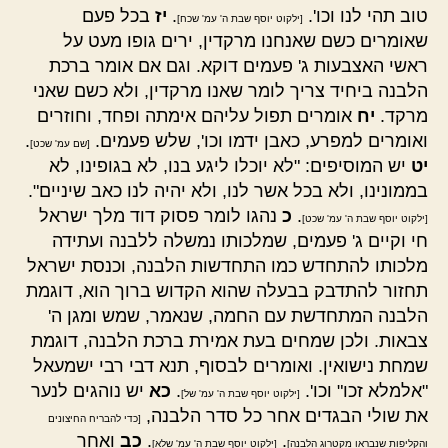
טוב תהי לנו וכו'.
.
יז
בכל פעם
[ילקוט יוסף שבת ה' עמ' שכח]
שאומרים כשם שאנחנו מרקדין, ירים גופו מעט על
ראשי האצבעות ג' פעמים דוקא. וגם אם אומר ברכת
הלבנה ביחיד צריך לומר שאנו מרקדין, ולא כשם שאני
מרקד.
יח
אומרים תפול עליהם אימתה ופחד, וחוזרים
ואומרים למפרע, כאבן ידמו וכו', שלש פעמים.
.
[שם עמ' שכט]
יט
יש המוסיפים: "לא יוכלו ליגע בנו, לא בגופינו, לא
בממונינו, ולא בכל אשר לנו, ולא יהיה לנו כאב שיניים".
.
כ
נהגו לומר פסוק דוד מלך ישראל
[ילקוט יוסף שבת ה' עמ' שכט]
חי וקיים ג' פעמים, שמלכותו נמשלה ללבנה ועתידה
מלכותו להתחדש כמו התחדשות הלבנה, וכנסת ישראל
תחזור להתדבק בבעלה שהוא הקדוש ברוך הוא, דוגמת
הלבנה המתחדשת עם החמה, שנאמר, שמש ומגן ה'
צבאות. ולכן שמחים בעת אמירת ברכת הלבנה, דוגמת
שמחת נישואין. ואומרים לבסוף, תנא דבי רבי ישמעאל
"אלמלא זכו" וכו'.
.
כא
יש נוהגים לנער
[ילקוט יוסף שבת ה' עמ' של]
את שולי הבגדים אחר כל סדר הלבנה,
[כדי להבריח החיצונים
.
.
כב
ואחר
והקליפות שנבראו מקטרוג הלבנה]
[ילקוט יוסף שבת ה' עמ' שלא]