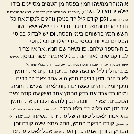
א
הנזהר ממשהו חמץ בפסח מן השמים מסייעים בידו
שלא יחטא כל השנה,
[האר"י ז"ל, באר היטב סימן תמז סק"א. דבש לפי מערכת ח
. ולכן קודם ליל י"ד בניסן נוהגים לנקות את כל
אות יח. ועוד]
חדרי הבית והחצר בניקוי יסודי, כדי שלא ישאר שום
חשש חמץ ברשותם בימי הפסח. וכן יש לבדוק בכיסי
הבגדים ובייחוד בכיסי בגדי הילדים ובילקוטי
בית-הספר שלהם, פן נשאר שם חמץ. אך אין צריך
לבודקם שוב לאור הנר, בליל ארבעה עשר בניסן.
[הרמ"א
.
סימן תלג סעיף יא. חזון עובדיה הלכות פסח עמוד יט, ובמהדורת תשס"ג עמוד לג]
ב
בתחלת ליל ארבעה עשר בניסן בודקים את החמץ
לאור הנר. וזמן בדיקת חמץ הוא אחר צאת הכוכבים
תיכף ומיד. דהיינו כעשרים דקות לאחר שקיעת החמה.
ומיהו בדיעבד אם בדק החמץ אחר השקיעה קודם צאת
הכוכבים, יצא ידי חובה. ונכון לחפש ולבדוק את החמץ
עוד זמן מה בליל י"ד בלא ברכה.
[חזון עובדיה פסח מהדורת תשס"ג עמ'
ג
אסור לאכול סעודה של פת יותר משיעור כביצה
לג]
[בלי
, קודם בדיקת החמץ, החל מחצי שעה קודם זמן
קליפתה]
הבדיקה. ודין העוגה כדין הפת
. אבל לאכול פת עד
[א"א]