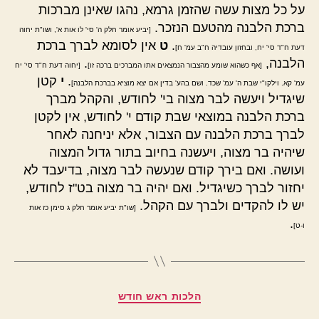
על כל מצות עשה שהזמן גרמא, נהגו שאינן מברכות
ברכת הלבנה מהטעם הנזכר.
[יביע אומר חלק ה' סי' לו אות א', ושו"ת יחוה
.
ט
אין לסומא לברך ברכת
דעת ח"ד סי' יח, ובחזון עובדיה ח"ב עמ' ח]
הלבנה,
.
[אף כשהוא שומע מהצבור הנמצאים אתו המברכים ברכה זו]
[יחוה דעת ח"ד סי' יח
.
י
קטן
עמ' קא. וילקו"י שבת ה' עמ' שכד. ושם בהע' בדין אם יצא מוציא בברכת הלבנה]
שיגדיל ויעשה לבר מצוה בי' לחודש, והקהל מברך
ברכת הלבנה במוצאי שבת קודם י' לחודש, אין לקטן
לברך ברכת הלבנה עם הצבור, אלא יניחנה לאחר
שיהיה בר מצוה, ויעשנה בחיוב בתור גדול המצוה
ועושה. ואם בירך קודם שנעשה לבר מצוה, בדיעבד לא
יחזור לברך כשיגדיל. ואם יהיה בר מצוה בט"ז לחודש,
יש לו להקדים ולברך עם הקהל.
[שו"ת יביע אומר חלק ג סימן כז אות
.
ו-ט]
קטגוריות
הלכות ראש חודש