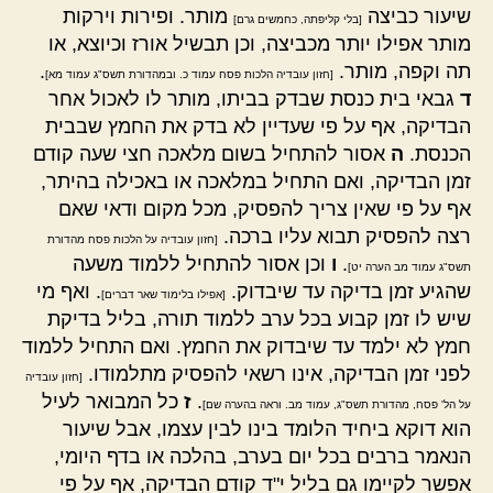
שיעור כביצה
מותר. ופירות וירקות
[בלי קליפתה, כחמשים גרם]
מותר אפילו יותר מכביצה, וכן תבשיל אורז וכיוצא, או
תה וקפה, מותר.
.
[חזון עובדיה הלכות פסח עמוד כ. ובמהדורת תשס"ג עמוד מא]
ד
גבאי בית כנסת שבדק בביתו, מותר לו לאכול אחר
הבדיקה, אף על פי שעדיין לא בדק את החמץ שבבית
הכנסת.
ה
אסור להתחיל בשום מלאכה חצי שעה קודם
זמן הבדיקה, ואם התחיל במלאכה או באכילה בהיתר,
אף על פי שאין צריך להפסיק, מכל מקום ודאי שאם
רצה להפסיק תבוא עליו ברכה.
[חזון עובדיה על הלכות פסח מהדורת
.
ו
וכן אסור להתחיל ללמוד משעה
תשס"ג עמוד מב הערה יט]
שהגיע זמן בדיקה עד שיבדוק.
. ואף מי
[אפילו בלימוד שאר דברים]
שיש לו זמן קבוע בכל ערב ללמוד תורה, בליל בדיקת
חמץ לא ילמד עד שיבדוק את החמץ. ואם התחיל ללמוד
לפני זמן הבדיקה, אינו רשאי להפסיק מתלמודו.
[חזון עובדיה
.
ז
כל המבואר לעיל
על הל' פסח, מהדורת תשס"ג, עמוד מב. וראה בהערה שם]
הוא דוקא ביחיד הלומד בינו לבין עצמו, אבל שיעור
הנאמר ברבים בכל יום בערב, בהלכה או בדף היומי,
אפשר לקיימו גם בליל י"ד קודם הבדיקה, אף על פי