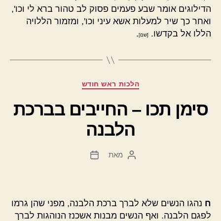
הדילוגים אומר שבע פעמים פסוק לב טהור ברא לי וכו',
ואחר כך שיר למעלות אשא עיני וכו', ומזמור הללויה
הללו אל בקדשו.
.
[שם]
קטגוריות
הלכות ראש חודש
סימן תכו – החייבים בברכת
הלבנה
מאת
המחבר
תאריך
הפוסט
פוסט
ח
נהגו הנשים שלא לברך ברכת הלבנה, מפני שהן גרמו
לפגם הלבנה. ואף הנשים מבנות אשכנז הנוהגות לברך