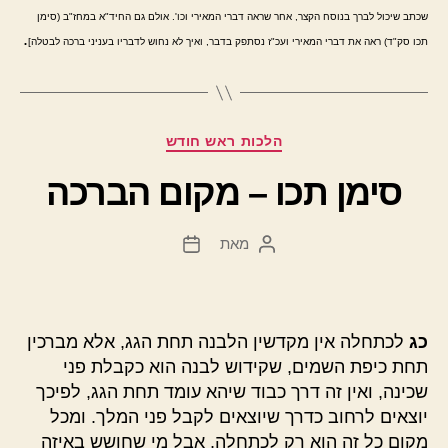
שכתב שיכול לברך בנוסח הקצר, אחר שראה דברי המאירי וכו'. אולם גם החיד"א במחז"ב (סימן
.
תכו סק"ד) ראה את דברי המאירי ועכ"ז נסתפק בדבר, ואיך לא נחוש לדבריו בעניני ברכה לבטלה]
קטגוריות
הלכות ראש חודש
סימן תכו – מקום הברכה
מאת
המחבר
תאריך
הפוסט
פוסט
כג
לכתחלה אין מקדשין הלבנה תחת הגג, אלא מברכין
תחת כיפת השמים, שקידוש לבנה הוא כקבלת פני
שכינה, ואין זה דרך כבוד שיהא עומד תחת הגג, לפיכך
יוצאים לרחוב כדרך שיוצאים לקבל פני המלך. ומכל
מקום כל זה הוא רק לכתחלה, אבל מי שחושש באיזה