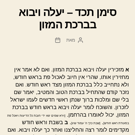
סימן תכד – יעלה ויבוא
בברכת המזון
מאת
המחבר
תאריך
הפוסט
פוסט
א
מזכירין יעלה ויבוא בברכת המזון. ואם לא אמר אין
מחזירין אותו, שהרי אין חיוב לאכול פת בראש חודש,
ולא נתחייב כלל בברכת המזון מצד ראש חודש. ואם
נזכר קודם שהתחיל בברכת הטוב והמטיב, יאמר שם
בלי שם ומלכות ברוך שנתן ראשי חדשים לעמו ישראל
לזכרון. והשוכח לומר יעלה ויבוא בראש חודש בברכת
המזון, יכול לאומרו בהרחמן.
[וירא שמים יצא ידי חובת כל הדיעות ויאכל פת
.
.
ב
בשבת וראש חודש
בסעודת ראש חודש]
[שבת כרך ה' עמוד שיג]
מקדימים לומר רצה והחליצנו ואחר כך יעלה ויבוא. ואם