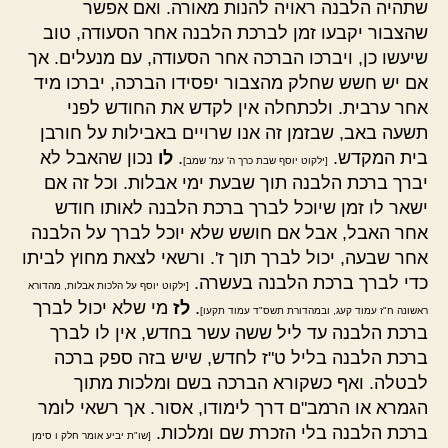
שתהיה הלבנה ראויה להנות מאורה. ואם אפשר
שהצבור יקבעו זמן לברכת הלבנה אחר הסעודה, טוב
שיעשו כן, ויברכו הברכה אחר הסעודה, עם מנעלים. אך
אם יש חשש שחלק מהצבור יפסידו הברכה, יברכו מיד
אחר ערבית. ולכתחלה אין לקדש את החודש לפני
תשעה באב, שבזמן זה אנו שרויים באבילות על חורבן
בית המקדש.
.
לו
נכון שהאבל לא
[ילקוט יוסף שבת כרך ה' עמ' שמב]
יברך ברכת הלבנה תוך שבעת ימי אבלות. וכל זה אם
ישאר לו זמן שיוכל לברך ברכת הלבנה לאותו חודש
אחר האבל, אבל אם חושש שלא יוכל לברך על הלבנה
אחר שבעה, יכול לברך תוך ז'. ורשאי לצאת מחוץ לביתו
כדי לברך ברכת הלבנה בעשרה.
[ילקוט יוסף על הלכות אבלות, מהדורא
.
לז
מי שלא יכול לברך
ראשונה ח"ז עמוד קעג, ובמהדורת תשס"ד עמוד תקעו]
ברכת הלבנה עד ליל ששה עשר בחדש, אין לו לברך
ברכת הלבנה בליל ט"ז לחדש, שיש בזה ספק ברכה
לבטלה. ואף כשקורא הברכה בשם ומלכות מתוך
הגמרא או הרמב"ם דרך לימודו, אסור. אך רשאי לומר
ברכת הלבנה בלי הזכרת שם ומלכות.
[שו"ת יביע אומר חלק ו סימן