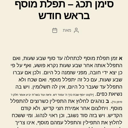
סימן תכג – תפלת מוסף
בראש חודש
מאת
המחבר
תאריך
הפוסט
פוסט
א
זמן תפלת מוסף לכתחלה עד סוף שבע שעות, ואם
התפלל אותה אחר שבע שעות נקרא פושע, ואף על פי
כן יצא ידי חובה, מפני שזמנה כל היום. ולכן אם עברו
שבע שעות, עם כל זה יתפלל מוסף. ואם שכח ולא
התפלל עד שעבר כל היום, אין לה תשלומין. ויש בה
נשיאת כפים.
[ילקוט יוסף שבת כרך ה' עמוד דש. וראה עוד בשו"ת יביע אומר חלק ז'
.
ב
נוהגים לחלוץ את התפילין כשרוצים להתפלל
סימן נד]
מוסף. ויחלצום אחר אמירת חצי קדיש, ולא קודם
הקדיש. ויש בזה סוד נשגב, וכן ראוי לנהוג. ומי ששכח
לחלוץ את התפילין והתפלל עמהם מוסף, אינו צריך