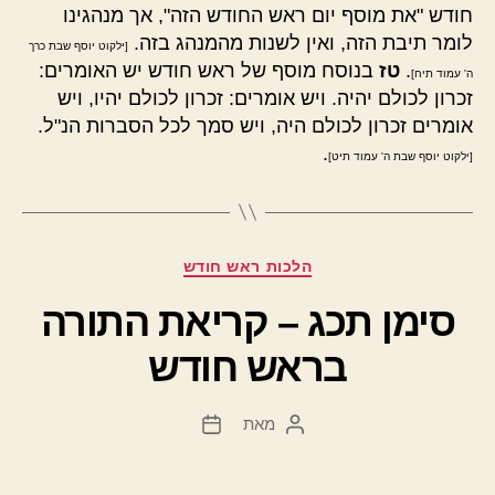
חודש "את מוסף יום ראש החודש הזה", אך מנהגינו
לומר תיבת הזה, ואין לשנות מהמנהג בזה.
[ילקוט יוסף שבת כרך
.
טז
בנוסח מוסף של ראש חודש יש האומרים:
ה' עמוד תיח]
זכרון לכולם יהיה. ויש אומרים: זכרון לכולם יהיו, ויש
אומרים זכרון לכולם היה, ויש סמך לכל הסברות הנ"ל.
.
[ילקוט יוסף שבת ה' עמוד תיט]
קטגוריות
הלכות ראש חודש
סימן תכג – קריאת התורה
בראש חודש
מאת
המחבר
תאריך
הפוסט
פוסט