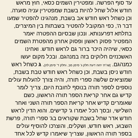
עד סוף הפרשה. ומפטירין השמים כסאי, חוץ מראש
חודש אלול שחל להיות בשבת שמפטירין עניה סוערה.
וכן כשחל ראש חודש אב בשבת, מנהגינו להפטיר שמעו
דבר ה', כפי המקובל להפטיר בשבתות בין המיצרים,
בתלתא דפרענותא. ונכון שבסיום ההפטרה יאמר
המפטיר פסוק ראשון ופסוק אחרון מהפטרת השמים
כסאי, שיהיה היכר ברור גם לראש חודש. ואחינו
האשכנזים חלוקים בזה במנהגם. ובכל מקום יעשו
כמנהגם.
.
ג
כשחל ראש
[שו"ת יחוה דעת חלק ג' סימן מב, וחלק ד' סימן לה]
חודש ניסן בשבת, וכן כשחל ראש חודש טבת בשבת,
שמוציאים שלשה ספרי תורה, והיה צורך להעלות עולים
נוספים לספר תורה בנוסף לחובת היום, צריך לומר
קדיש גם אחר קריאת הספר תורה הראשון, כשם
שאומרים קדיש אחר קריאת הספר תורה השני ואחר
השלישי, ובסך הכל יאמרו ג' קדישים. והוא הדין לראש
חודש אדר שחל בשבת שקוראים בג' ספרי תורה, פרשת
השבוע, ראש חודש, ושקלים, והוצרכו להוסיף עולים
בספר תורה הראשון, שצריך שיאמרו קדיש לכל אחד