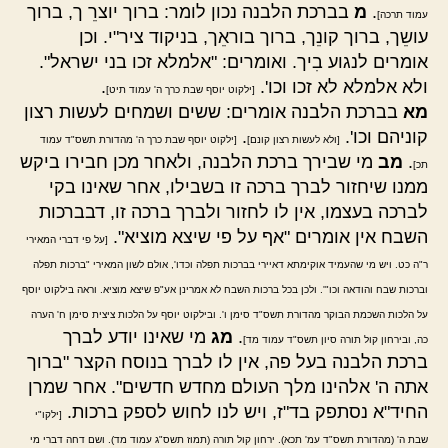
.
מ
בברכת הלבנה נכון לומר: ברוך יוצרֵ ך, ברוך
עמוד תרכה]
עושֵך, ברוך קונֵך, ברוך בוראֵך, בניקוד ציר"י. וכן
אומרים לנגוע בִיך. ואומרים: "אלמלא זכו בני ישראל".
ולא אלמלא לא זכו וכו'.
.
[ילקוט יוסף שבת כרך ה' עמוד תיט]
מא
בברכת הלבנה אומרים: ששים ושמחים לעשות רצון
קוניהם וכו'.
.
[ולא לעשות רצון קונם]
[ילקוט יוסף שבת כרך ה' מהדורת תשס"ד עמוד
.
מב
מי שבירך ברכת הלבנה, ולאחר מכן חבירו ביקש
תכ]
ממנו שיחזור לברך ברכה זו בשבילו, אחר שאינו בקי
לברכה בעצמו, אין לו לחזור ולברך ברכה זו, דבברכות
השבח אין אומרים "אף על פי שיצא מוציא".
[על פי דברי המאירי
ר"ה כט. ויש מי שהעמיד אוקימתא דאיירי בברכות תפלה וכדו', אולם לשון המאירי "ברכות תפלה
וברכות שבח והודאה וכו"'. ולכן בכל ברכות השבח לא אמרינן אע"פ שיצא מוציא. וראה בילקוט יוסף
על הלכות השכמת הבוקר מהדורת תשס"ד סימן ו'. ובילקוט יוסף על הלכות ציצית סימן ח' הערה
.
מג
מי שאינו יודע לברך
כה, ובירחון קול תורה סיון תשס"ד עמוד מד]
ברכת הלבנה בעל פה, אין לו לברך בנוסח הקצר "ברוך
אתה ה' אלהינו מלך העולם מחדש חדשים". אחר שמרן
החיד"א נסתפק בד"ז, ויש לנו לחוש לספק ברכות.
[ילקו"י
שבת ה' (מהדורת תשס"ד עמ' תכא). ירחון קול תורה (תמוז תשס"ג עמוד מד). ושם דחה דברי מי