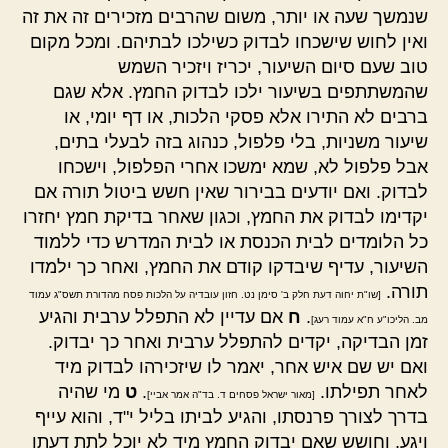
שנמשך שעה או יותר, משום שהרבים מזכירים זה את זה
ואין לחוש שישכחו לבדוק כשילכו לבתיהם. ומכל מקום
טוב שעם סיום השיעור, יכריז ויזכיר השמש
שהמשתתפים בשיעור ילכו לבדוק החמץ. אלא שגם
ברבים לא התירו אלא פסקי הלכות, או דף יומי, או
שיעור משניות, בלי פלפול, כנהוג בזה לבעלי בתים,
אבל פלפול לא, שמא ימשכו אחרי הפלפול, וישכחו
לבדוק. ואם יודעים בבירור שאין חשש ביטול תורה אם
יקדימו לבדוק את החמץ, וכגון שאחר בדיקת חמץ יחזרו
כל הלומדים לבית הכנסת או לבית המדרש כדי ללמוד
השיעור, עדיף שיבדקו קודם את החמץ, ואחר כך ילמדו
תורה.
[שו"ת יחוה דעת חלק ב' סימן נט. חזון עובדיה על הלכות פסח מהדורת תשס"ג עמוד
.
ח
אם עדיין לא התפלל ערבית והגיע
מב. הליכו"ע ח"א עמוד רעג]
זמן הבדיקה, יקדים להתפלל ערבית ואחר כך יבדוק.
ואם יש שם איש אחר, יאמר לו שיזכירהו לבדוק מיד
לאחר תפילתו.
.
ט
מי שהיה
[מאור ישראל פסחים ד. בד"ה אמר אביי]
בדרך לצורך פרנסתו, והגיע לביתו בליל י"ד, והוא עייף
ויגע, וחושש שאם יבדוק החמץ מיד לא יוכל לתת דעתו