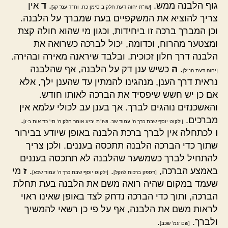
גוף הלבנה ממש.
.
ד
אין
[שו"ת יחוה דעת חלק ב סימן כח. וח"ד עמ' קג]
צריך להוציא את המשקפיים בעת שמברך על הלבנה.
וכן המברך ברכה זו ביחידות, וכגון מי שהוא חולה קצת
ומצטער מהרוח, וכדומה, יכול לברכה כשרואה את
הלבנה דרך חלון זכוכית. ובלבד שיראנה מאירה ובהירה.
.
ה
כשיש ענן דק על הלבנה, אף שהלבנה
[יחוה דעת הנ"ל]
נראית דרך הענן, מנהגינו להמתין עד שהענן ילך, אלא
אם כן יש חשש שיפסיד את הברכה לאותו חודש.
והאשכנזים נוהגים לברך. אך בענן עב לכולי עלמא אין
מברכים.
.
[ילקוט יוסף שבת כרך ה' עמוד שכ. ושו"ת יביע אומר חלק ה' סי' כד אות ב-ז]
ו
לכתחלה אין לברך ברכת הלבנה באופן שיודע בבירור
שתוך כדי הברכה הלבנה תתכסה בעננים. ולכן צריך
להתחיל לברך כשמשער שהלבנה לא תתכסה בעננים
באמצע הברכה,
.
.
ז
מי
[דספק ברכות להקל]
[ילקוט יוסף שבת כרך ה' עמוד שכא]
שעמד במקום שהיה רואה משם את הלבנה בעת תחלת
הברכה, ותוך כדי הברכה נדחק לצד באופן שאינו ראוי
לראות משם את הלבנה, אף על פי כן רשאי להמשיך
ולברך.
.
[שם עמ' שכב]