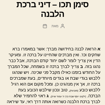
סימן תכו – דיני ברכת
הלבנה
מאת
המחבר
תאריך
הפוסט
פוסט
א
הרואה לבנה בחידושה מברך: אשר במאמרו ברא
שחקים וכו'. ואין מברכים שהחיינו על ברכה זו. ומעיקר
הדין אין צריך לומר לשם יחוד קודם הברכה, אבל כבר
נהגו בזה.
ב
צריך לברך ברכה זו בשמחה, שכל המברך
על החודש בזמנו כאילו מקבל פני שכינה. ויש שנהגו
ללבוש בגדי שבת או בגדים מיוחדים, בעת שמברכים
ברכה זו, אך אין מנהגינו כן. ומכל מקום אם הוא רגיל
ללבוש כובע
, טוב ונכון שילבש הכובע בעת
[מגבעת]
הברכה.
.
ג
ראוי להחמיר שלא
[ילקוט יוסף שבת כרך ה' עמוד שיח]
לברך ברכת הלבנה כשרואה אותה דרך ראי, עד שיראה