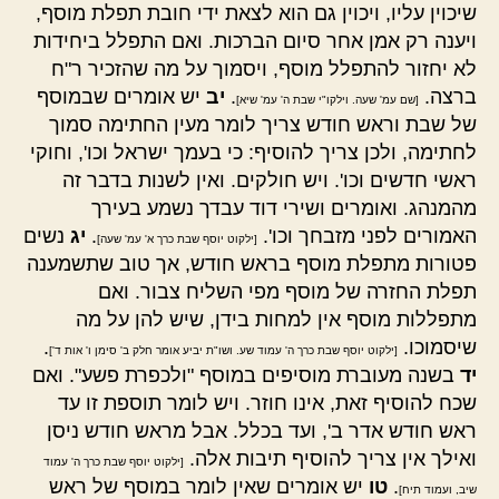
שיכוין עליו, ויכוין גם הוא לצאת ידי חובת תפלת מוסף,
ויענה רק אמן אחר סיום הברכות. ואם התפלל ביחידות
לא יחזור להתפלל מוסף, ויסמוך על מה שהזכיר ר"ח
ברצה.
.
יב
יש אומרים שבמוסף
[שם עמ' שעה. וילקו"י שבת ה' עמ' שיא]
של שבת וראש חודש צריך לומר מעין החתימה סמוך
לחתימה, ולכן צריך להוסיף: כי בעמך ישראל וכו', וחוקי
ראשי חדשים וכו'. ויש חולקים. ואין לשנות בדבר זה
מהמנהג. ואומרים ושירי דוד עבדך נשמע בעירך
האמורים לפני מזבחך וכו'.
.
יג
נשים
[ילקוט יוסף שבת כרך א' עמ' שעה]
פטורות מתפלת מוסף בראש חודש, אך טוב שתשמענה
תפלת החזרה של מוסף מפי השליח צבור. ואם
מתפללות מוסף אין למחות בידן, שיש להן על מה
שיסמוכו.
.
[ילקוט יוסף שבת כרך ה' עמוד שע. ושו"ת יביע אומר חלק ב' סימן ו' אות ד']
יד
בשנה מעוברת מוסיפים במוסף "ולכפרת פשע". ואם
שכח להוסיף זאת, אינו חוזר. ויש לומר תוספת זו עד
ראש חודש אדר ב', ועד בכלל. אבל מראש חודש ניסן
ואילך אין צריך להוסיף תיבות אלה.
[ילקוט יוסף שבת כרך ה' עמוד
.
טו
יש אומרים שאין לומר במוסף של ראש
שיב, ועמוד תיח]