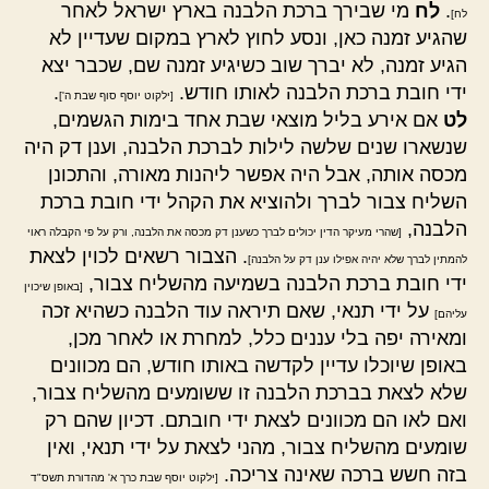
.
לח
מי שבירך ברכת הלבנה בארץ ישראל לאחר
לח]
שהגיע זמנה כאן, ונסע לחוץ לארץ במקום שעדיין לא
הגיע זמנה, לא יברך שוב כשיגיע זמנה שם, שכבר יצא
ידי חובת ברכת הלבנה לאותו חודש.
.
[ילקוט יוסף סוף שבת ה']
לט
אם אירע בליל מוצאי שבת אחד בימות הגשמים,
שנשארו שנים שלשה לילות לברכת הלבנה, וענן דק היה
מכסה אותה, אבל היה אפשר ליהנות מאורה, והתכונן
השליח צבור לברך ולהוציא את הקהל ידי חובת ברכת
הלבנה,
[שהרי מעיקר הדין יכולים לברך כשענן דק מכסה את הלבנה, ורק על פי הקבלה ראוי
. הצבור רשאים לכוין לצאת
להמתין לברך שלא יהיה אפילו ענן דק על הלבנה]
ידי חובת ברכת הלבנה בשמיעה מהשליח צבור,
[באופן שיכוין
על ידי תנאי, שאם תיראה עוד הלבנה כשהיא זכה
עליהם]
ומאירה יפה בלי עננים כלל, למחרת או לאחר מכן,
באופן שיוכלו עדיין לקדשה באותו חודש, הם מכוונים
שלא לצאת בברכת הלבנה זו ששומעים מהשליח צבור,
ואם לאו הם מכוונים לצאת ידי חובתם. דכיון שהם רק
שומעים מהשליח צבור, מהני לצאת על ידי תנאי, ואין
בזה חשש ברכה שאינה צריכה.
[ילקוט יוסף שבת כרך א' מהדורת תשס"ד