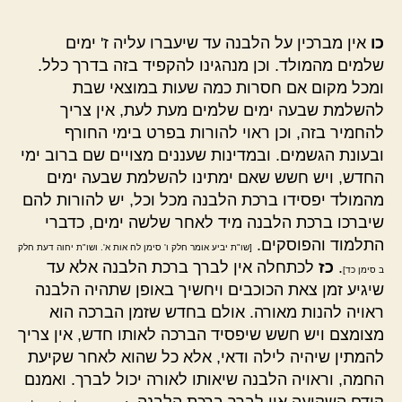
כו
אין מברכין על הלבנה עד שיעברו עליה ז' ימים
שלמים מהמולד. וכן מנהגינו להקפיד בזה בדרך כלל.
ומכל מקום אם חסרות כמה שעות במוצאי שבת
להשלמת שבעה ימים שלמים מעת לעת, אין צריך
להחמיר בזה, וכן ראוי להורות בפרט בימי החורף
ובעונת הגשמים. ובמדינות שעננים מצויים שם ברוב ימי
החדש, ויש חשש שאם ימתינו להשלמת שבעה ימים
מהמולד יפסידו ברכת הלבנה מכל וכל, יש להורות להם
שיברכו ברכת הלבנה מיד לאחר שלשה ימים, כדברי
התלמוד והפוסקים.
[שו"ת יביע אומר חלק ו' סימן לח אות א'. ושו"ת יחוה דעת חלק
.
כז
לכתחלה אין לברך ברכת הלבנה אלא עד
ב סימן כד]
שיגיע זמן צאת הכוכבים ויחשיך באופן שתהיה הלבנה
ראויה להנות מאורה. אולם בחדש שזמן הברכה הוא
מצומצם ויש חשש שיפסיד הברכה לאותו חדש, אין צריך
להמתין שיהיה לילה ודאי, אלא כל שהוא לאחר שקיעת
החמה, וראויה הלבנה שיאותו לאורה יכול לברך. ואמנם