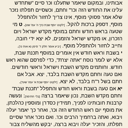
אבותינו, ובמקום שיאמר שתעלנו וכו' סיים "שתחדש
עלינו את החודש הזה וכו"' וחתם, וכשסיים תפלתו נזכר
שלא אמר פסוקי מוסף, אינו צריך לחזור ולהתפלל
מוסף, דספק ברכות להקל.
.
ט
מי
[ילקוט יוסף שבת כרך ה' עמ' שט]
שטעה בראש חודש וחתם במוסף מקדש ישראל ויום
הזכרון, או מקדש ישראל והזמנים, לא יצא ידי חובה,
וחייב לחזור ולהתפלל מוסף.
.
[יביע אומר חלק ד' סימן נא אות ט']
י
בשבת וראש חודש אין אומרים במוסף תכנת שבת,
אלא יש לומר נוסח "אתה יצרת", כדי לפרסם שהוא ראש
חודש. וחותמים מקדש השבת וישראל וראשי חודשים.
ואם טעה וחתם מקדש השבת בלבד, יצא. אבל אם
חתם בשל ר"ח בלבד, לא יצא.
.
[ילקוט יוסף שבת א' עמו' שעד]
יא
אם טעה בשבת וראש חודש והתפלל "תכנת שבת"
וחתם מקדש השבת, נכון שיאמר ברצה
: ונעשה
[בלי חתימה]
קרבנות חובותינו לפניך, תמידין כסדרן ומוספין כהלכתן,
את מוסף יום ראש החודש הזה וכו', ואחר כך יאמר יעלה
ויבוא, ואתה ברחמיך הרבים וכו'. ואם נזכר אחר שסיים
תפלתו, והזכיר יעלה ויבוא ברצה, יבקש מהשליח צבור