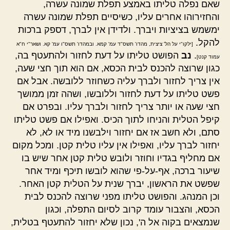
שאם נפלה טליתו באמצע תפלת שמונה עשרה,
והחזירוהו אחרים עליו, כשיסיים תפלת שמונה עשרה
ימשמש בציציות ויברך. ולדידן אין לברך, דספק ברכות
להקל.
[ילקו"י על הל' ציצית, מהדו' תשס"ד עמ' קמא. ובמהדו' תשס"ו עמ' קא. ושאר"י ח"א
.
נב
הפושט טליתו על דעת לחזור ולהתעטף בה,
עמוד קנט]
כגון שרוצה להכנס לבית הכסא, אם הוא תוך חצי שעה,
אין צריך לחזור ולברך עליה כשחוזר ללובשה. אבל אם
פשט טליתו על דעת לחזור וללובשו, ושהה זמן ממושך
חצי שעה או יותר צריך לחזור ולברך עליו. ובפרט אם
קיפל הטלית והניחו לתוך הכיס. ואפילו אם פשט טליתו
סתם, ולא חשב אז אם יחזור וילבשנו מיד או לא, לא
יחזור לברך עליו, ואפילו אין עליו טלית קטן. ומכל מקום
אם מחליף בגדיו וחוזר ולובש טלית קטן אחר שיש בו
שיעור ברכה, אף-על-פי שהוא לובשו תיכף ומיד אחר
שפשט את הראשון, יברך שנית על הטלית קטן האחר.
וכן המנהג. והפושט טליתו מפני שרוצה להכנס לבית
הכסא, והצבור עומד קרוב לסיום התפלה, וכגון
שנמצאים בקוה אל ה', נכון שלא יחזור להתעטף בטלית,