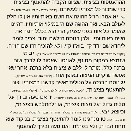
ההתעטפות בציצית, שציונו הקב"ה להתעטף בציצית
כדי שנזכור כל מצותיו לעשותם.
[ילקו"י ציצית עמ' לא. ושאר"י ח"א עמ'
.
יא
אמרו חז"ל ההוגה את השם באותיותיו אין לו חלק
קא]
לעולם הבא. ואף ההוגה שם ה' במילוי אותיותיו, דהיינו
שאומר כל אות בפני עצמה, הרי הוא בכלל הוגה את
השם באותיותיו. ולכן בנוסח ה"לשם יחוד" צריך לומר,
ליחדא שם יו"ד ק"י בוא"ו ק"י. ולא להזכיר ח"ו שם הוי"ה.
.
יב
מי
[ילקו"י על הל' ציצית עמ' לב. ובמהדו' תשס"ו עמ' כג. שאר"י ח"א עמ' קב]
שנמצא במקום מטונף, לאונסו, שאסור לו לברך שום
ברכה כלל, מותר לו ללבוש ציצית בלא ברכה, אחר שאי
אפשר שיקיים המצוה באופן אחר.
.
[ילקו"י שם. ושאר"י א' עמ' קג]
יג
נוסח הברכה על הטלית "אשר קדשנו במצותיו וצונו
להתעטף בציצית".
.
[ולענין טלית קטן ראה להלן סימן טז]
[ילקו"י הלכות ציצית,
.
יד
אם טעה ובירך על
עמוד לד. ושאר"י עמו' קד. ושם בדין ברכה לאחר העיטוף]
טלית גדול "על מצות ציצית", או "להתלבש בציצית",
וכיוצא, יצא.
[ילקו"י ציצית מהדורת תשס"ד, עמוד לח. ובמהדו' תשס"ו עמו' כז. ושאר"י
.
טו
מנהגינו לומר להתעטף בציצית, בניקוד שוא
ח"א עמוד קו]
תחת הבי"ת, ולא בפת"ח. ואם טעה ובירך להתעטף