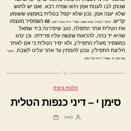
שנותן לבו לענות אמן ויהא שמיה רבא. ואם יש לחוש
שלא יענה אמן, נכון שלא יקפל בטלית באמצע ששומע
קדיש.
.
טו
כשמסיר מעצמו
[ילקו"י ציצית, עמוד שצט. שאר"י ח"א עמוד רפז]
את הטלית אחר התפלה, טוב שיסירנה ביד שמאל
שהיא יד כהה, להראות שקשה עליו פרידתו. וכן ינהג
כמשסיר מעליו התפילין, ולא יסיר הטלית כי אם לאחר
חליצת התפילין, ונכון להמתין עד אחר עלינו לשבח.
[ילקו"י
.
שם עמו' ת. ושאר"י ח"א עמ' רפז]
קטגוריות
הלכות ציצית
סימן י – דיני כנפות הטלית
מאת
המחבר
תאריך
הפוסט
פוסט