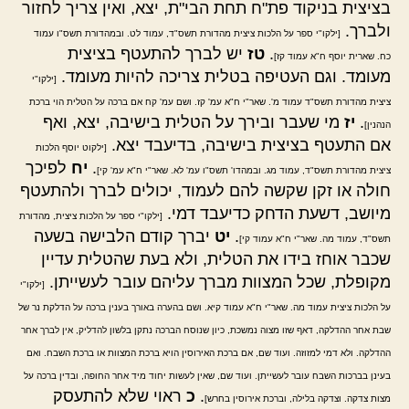
בציצית בניקוד פת"ח תחת הבי"ת, יצא, ואין צריך לחזור
ולברך.
[ילקו"י ספר על הלכות ציצית מהדורת תשס"ד, עמוד לט. ובמהדורת תשס"ו עמוד
.
טז
יש לברך להתעטף בציצית
כח. שארית יוסף ח"א עמוד קז]
מעומד. וגם העטיפה בטלית צריכה להיות מעומד.
[ילקו"י
ציצית מהדורת תשס"ד עמוד מ'. שאר"י ח"א עמ' קז. ושם עמ' קח אם ברכה על הטלית הוי ברכת
.
יז
מי שעבר ובירך על הטלית בישיבה, יצא, ואף
הנהנין]
אם התעטף בציצית בישיבה, בדיעבד יצא.
[ילקוט יוסף הלכות
.
יח
לפיכך
ציצית מהדורת תשס"ד, עמוד מג. ובמהדו' תשס"ו עמ' לא. שאר"י ח"א עמ' קי]
חולה או זקן שקשה להם לעמוד, יכולים לברך ולהתעטף
מיושב, דשעת הדחק כדיעבד דמי.
[ילקו"י ספר על הלכות ציצית, מהדורת
.
יט
יברך קודם הלבישה בשעה
תשס"ד, עמוד מה. שאר"י ח"א עמוד קי]
שכבר אוחז בידו את הטלית, ולא בעת שהטלית עדיין
מקופלת, שכל המצוות מברך עליהם עובר לעשייתן.
[ילקו"י
על הלכות ציצית עמוד מה. שאר"י ח"א עמוד קיא. ושם בהערה באורך בענין ברכה על הדלקת נר של
שבת אחר ההדלקה, דאף שזו מצוה נמשכת, כיון שנוסח הברכה נתקן בלשון להדליק, אין לברך אחר
ההדלקה. ולא דמי למזוזה. ועוד שם, אם ברכת האירוסין הויא ברכת המצוות או ברכת השבח. ואם
בעינן בברכות השבח עובר לעשייתן. ועוד שם, שאין לעשות יחוד מיד אחר החופה, ובדין ברכה על
.
כ
ראוי שלא להתעסק
מצות צדקה. וצדקה בלילה, וברכת אירוסין בחרש]