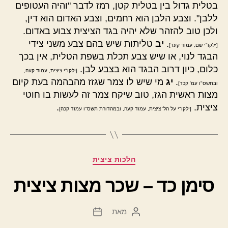
בטלית גדול בין בטלית קטן, רמז לדבר "והיה העטופים
ללבן". וצבע הלבן הוא רחמים, וצבע האדום הוא דין,
ולכן טוב להזהר שלא יהיה בגד הציצית צבוע באדום.
.
יב
טליתות שיש בהם צבע משני צידי
[ילקו"י שם, עמוד קעד]
הבגד לנוי, או שיש צבע תכלת בשפת הטלית, אין בכך
כלום, כיון דרוב הבגד הוא בצבע לבן.
[ילקו"י ציצית, עמוד קעה,
.
יג
מי שיש לו צמר שגזז מהבהמה בעת קיום
ובתשס"ו עמ' קכד]
מצות ראשית הגז, טוב שיקח צמר זה לעשות בו חוטי
ציצית.
.
[ילקו"י על הל' ציצית, עמוד קעה, ובמהדורת תשס"ו עמוד קכה]
קטגוריות
הלכות ציצית
סימן כד – שכר מצות ציצית
מאת
המחבר
תאריך
הפוסט
פוסט