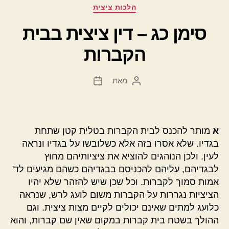
קטגוריות
הלכות ציצית
סימן כג – דין ציצית בבית
הקברות
מאת
המחבר
תאריך
הפוסט
פוסט
א
מותר להכנס לבית הקברות בטלית קטן שתחת
בגדיו. שלא אסרו בזה אלא כשלובשו על בגדיו ונראה
לעין. ולכן הנוהגים להוציא את ציציותיהם מחוץ
לבגדיהם, עליהם להכניסם בבגדיהם כשהם מגיעים לד'
אמות סמוך לקברות. וכל שכן שיש להזהר שלא יהיו
הציציות נגררות על הקברות משום לועג לרש, שנראה
כלועג למתים שאינם יכולים לקיים מצות ציצית. וגם
ההולך בשטח בית קברות במקום שאין שם קברות, והוא