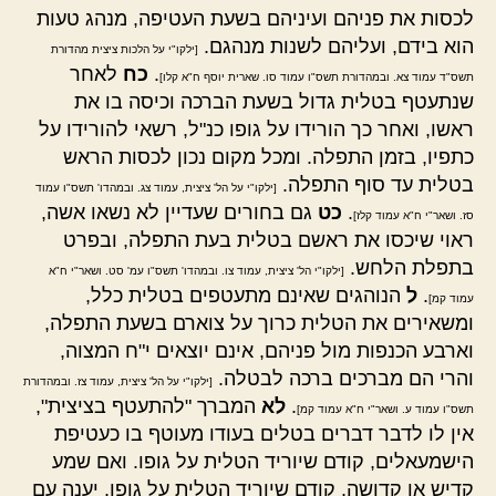
לכסות את פניהם ועיניהם בשעת העטיפה, מנהג טעות
הוא בידם, ועליהם לשנות מנהגם.
[ילקו"י על הלכות ציצית מהדורת
.
כח
לאחר
תשס"ד עמוד צא. ובמהדורת תשס"ו עמוד סו. שארית יוסף ח"א קלו]
שנתעטף בטלית גדול בשעת הברכה וכיסה בו את
ראשו, ואחר כך הורידו על גופו כנ"ל, רשאי להורידו על
כתפיו, בזמן התפלה. ומכל מקום נכון לכסות הראש
בטלית עד סוף התפלה.
[ילקו"י על הל' ציצית, עמוד צג. ובמהדו' תשס"ו עמוד
.
כט
גם בחורים שעדיין לא נשאו אשה,
סז. ושאר"י ח"א עמוד קלז]
ראוי שיכסו את ראשם בטלית בעת התפלה, ובפרט
בתפלת הלחש.
[ילקו"י הל' ציצית, עמוד צו. ובמהדו' תשס"ו עמ' סט. ושאר"י ח"א
.
ל
הנוהגים שאינם מתעטפים בטלית כלל,
עמוד קמ]
ומשאירים את הטלית כרוך על צוארם בשעת התפלה,
וארבע הכנפות מול פניהם, אינם יוצאים י"ח המצוה,
והרי הם מברכים ברכה לבטלה.
[ילקו"י על הל' ציצית, עמוד צז. ובמהדורת
.
לא
המברך "להתעטף בציצית",
תשס"ו עמוד ע. ושאר"י ח"א עמוד קמ]
אין לו לדבר דברים בטלים בעודו מעוטף בו כעטיפת
הישמעאלים, קודם שיוריד הטלית על גופו. ואם שמע
קדיש או קדושה, קודם שיוריד הטלית על גופו, יענה עם