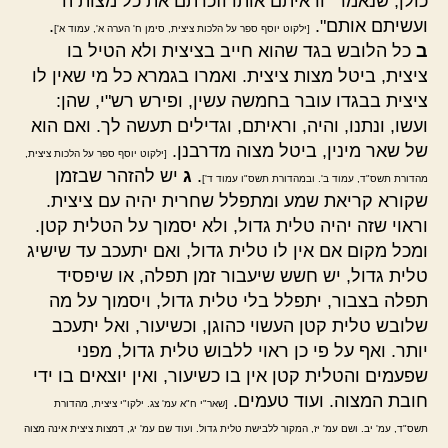
כולן, שנאמר "וראיתם אותו וזכרתם את כל מצות ה'
ועשיתם אותם".
.
[ילקוט יוסף ספר על הלכות ציצית, סימן ח' הערה א', עמוד א']
ב
כל הלובש בגד שהוא חייב בציצית ולא הטיל בו
ציצית, ביטל מצות ציצית. ואמרו בגמרא כל מי שאין לו
ציצית בבגדו עובר בחמשה עשין, ופירש רש"י, שהן:
ועשו, ונתנו, והיה, וראיתם, וגדילים תעשה לך. ואם הוא
של שאר מינין, ביטל מצוה מדרבנן.
[ילקוט יוסף ספר על הלכות ציצית,
.
ג
יש להזהר שבזמן
מהדורת תשס"ד, עמוד ב'. ובמהדורת תשס"ו עמוד ד']
שקורא קריאת שמע ומתפלל שחרית יהיה עם ציצית.
וראוי שזה יהיה טלית גדול, ולא יסמוך על הטלית קטן.
ומכל מקום אם אין לו טלית גדול, ואם יתעכב עד שישיג
טלית גדול, יש חשש שיעבור זמן תפלה, או שיפסיד
תפלה בצבור, יתפלל בלי טלית גדול, ויסמוך על מה
שלובש טלית קטן העשוי כהוגן, וכשיעור, ואל יתעכב
יותר. ואף על פי כן ראוי ללבוש טלית גדול, מפני
שפעמים והטלית קטן אין בו כשיעור, ואין יוצאים בו ידי
חובת המצוה. ועוד טעמים.
[שאר"י ח"א עמ' צג. ילקו"י ציצית, מהדורת
תשס"ד, עמ' יב. ושם עמ' יז, המקור ללבישת טלית גדול. ועוד שם עמ' יג, דמצות ציצית אינה מצוה