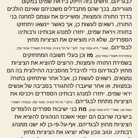
לבגדיהם, וחשים בזה חיזוק ביראת שמים במקום
מגוריהם, בכך שהם מתבדלים משכניהם שאינם הולכים
בדרך התורה והמצוות, ומשייכים את עצמם למחנה בני
התורה, רשאים לעשות כן, אך כאשר יינשאו ויתחזקו
בתורה ויראת שמים, יחזרו למנהג אבותינו ורבותינו
הספרדים, שלא היו מוציאים את הציציות מחוץ
לבגדיהם.
[שאר"י ח"א עמוד קנד. ילקו"י על הל' ציצית, מהדורת תשס"ד עמוד קלב.
.
מז
וכן בעלי תשובה המתחזקים
ובמהדורת תשס"ו עמוד צה]
בשמירת התורה והמצוות, הרוצים להוציא את הציציות
מחוץ לבגדיהם כדי להיבדל מהסביבה החילונית בה הם
נמצאים, רשאים לעשות כן. אבל אחר שיתחזקו בתורה
ובמצוות, או אחר שיעברו להתגורר בסביבה של אנשים
יראי שמים, יחזרו למנהג רבותינו הספרדים ויכניסו את
הציציות מתחת לבגדיהם.
[ילקו"י על הל' ציצית, עמוד קלג. ובמהדו' תשס"ו
.
מח
בני ישיבות ספרדים הלומדים
עמוד צה. ושאר"י ח"א עמוד קנה]
בישיבה שרובם הם יוצאי אשכנז הנוהגים להוציא את
הציציות מחוץ לבגדיהם, אף-על-פי-כן לא ישנו ממנהג
רבותינו, וטוב ונכון שלא יוציאו את הציציות מחוץ