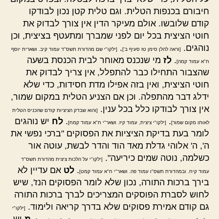
חיבורם בכנפות הטלית. וגם טלית קטן נכון לבודקו
קודם שלובשו. אולם מעיקר הדין אין צורך לבדוק את
חוטי הציצית בכל יום לפני שמברך ומתעטף בציצית, וכן
נוהגים.
.
[וראה להלן סימן טז סעיף ב']
[ילקו"י שם מהדורת תשס"ד עמוד קיב. ושארית יוסף
.
לז
מי שנכנס מאוחר לבית הכנסת בשעה
ח"א עמוד קמה]
שהצבור התחילו כבר להתפלל, אין צריך לבדוק את
חוטי הציצית, ואין בזה אפילו מדת חסידות, כדי שלא
ידלג דבר מהתפלה. וכן אם הצניע הטלית במקום שמור,
אין צורך לבודקו כלל בכל ענין.
[והוא שבדק הציציות קודם שהכניס הטלית
.
.
לח
יש נוהגים
לאותו מקום שמור]
[ילקו"י ציצית, עמוד קיז. ושאר"י ח"א עמוד קמח]
לומר בעת בדיקת הציציות את הפסוקים "ברכי נפשי את
ה', ה' אלוהי גדלת מאד הוד והדר לבשת, עוטה אור
כשלמה, נוטה שמים כיריעה".
[ילקו"י על הלכות ציצית מהדורת תשס"ד
.
לט
אם עדיין לא
עמוד קיח. ובמהדורת תשס"ו עמוד פה. ושאר"י ח"א עמוד קמט]
בירך ברכות התורה, נכון שלא לומר הפסוקים הנז', שיש
לחוש לסברת הפוסקים המצריכים לברך ברכות התורה
גם קודם אמירת פסוקים שלא בדרך קריאה ולימוד.
[ילקו"י