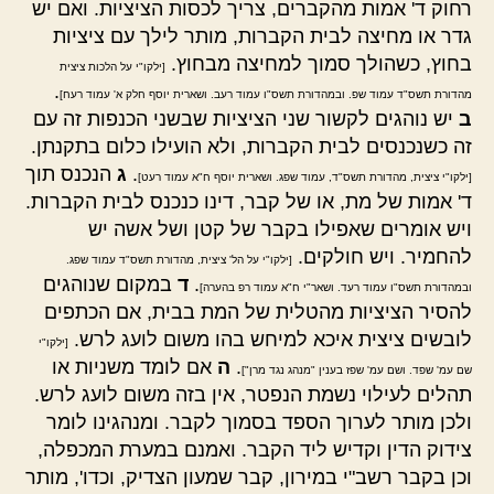
רחוק ד' אמות מהקברים, צריך לכסות הציציות. ואם יש
גדר או מחיצה לבית הקברות, מותר לילך עם ציציות
בחוץ, כשהולך סמוך למחיצה מבחוץ.
[ילקו"י על הלכות ציצית
.
מהדורת תשס"ד עמוד שפ. ובמהדורת תשס"ו עמוד רעב. ושארית יוסף חלק א' עמוד רעח]
ב
יש נוהגים לקשור שני הציציות שבשני הכנפות זה עם
זה כשנכנסים לבית הקברות, ולא הועילו כלום בתקנתן.
.
ג
הנכנס תוך
[ילקו"י ציצית, מהדורת תשס"ד, עמוד שפג. ושארית יוסף ח"א עמוד רעט]
ד' אמות של מת, או של קבר, דינו כנכנס לבית הקברות.
ויש אומרים שאפילו בקבר של קטן ושל אשה יש
להחמיר. ויש חולקים.
[ילקו"י על הל' ציצית, מהדורת תשס"ד עמוד שפג.
.
ד
במקום שנוהגים
ובמהדורת תשס"ו עמוד רעד. ושאר"י ח"א עמוד רפ בהערה]
להסיר הציציות מהטלית של המת בבית, אם הכתפים
לובשים ציצית איכא למיחש בהו משום לועג לרש.
[ילקו"י
.
ה
אם לומד משניות או
שם עמ' שפד. ושם עמ' שפז בענין "מנהג נגד מרן"]
תהלים לעילוי נשמת הנפטר, אין בזה משום לועג לרש.
ולכן מותר לערוך הספד בסמוך לקבר. ומנהגינו לומר
צידוק הדין וקדיש ליד הקבר. ואמנם במערת המכפלה,
וכן בקבר רשב"י במירון, קבר שמעון הצדיק, וכדו', מותר