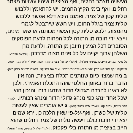
העשויה מצמר רחלים, ואף הציציות שיהיו עשויות מצמר
רחלים. ואף בימי הקיץ החמים, יש להתאמץ וללבוש
טלית קטן של צמר. ואמנם היכא דלא אפשר ללבוש
טלית צמר בגלל החום, ויש חשש שיתבטל לגמרי
מהמצוה, ילבש טלית קטן העשוי מכותנה או שאר מינים,
וייצא ידי חובה מן התורה לכל הפחות לדעת הפוסקים
הסוברים דכל המינין חיובן מן התורה. ולדעת מרן
השלחן ערוך יקיים על כל פנים מצוה מדרבנן.
[ולדעת הרמ"א
.
כל מיני הבגדים חייבים בציצית מה"ת]
[ילקו"י על הל' ציצית, עמוד קמז. ושאר"י ח"א עמוד קסג.
.
ובילקוט יוסף עמ' קנג בדין "מצוות לאו ליהנות ניתנו", ועוד שם עמ' קנז, כלאים בציצית בזמן הזה]
ב
מה שמצוי כיום שנותנים תכלת בציציות, הנה אין
הדבר ברור באופן החלטי שזהו התכלת האמיתי. ולכן
לא ראינו להרבה מגדולי הדור שנהגו בזה. והנכון הוא
שכל אחד ינהג כפי מנהג גדולי הדור ומנהג רבותיו.
[ילקו"י
.
ג
יש אומרים שאין לעשות
הלכ' ציצית, עמוד קנז. ושאר"י ח"א עמוד קעא]
טלית של פשתן, ואף-על-פי שאין הלכה כן, ירא שמים
יצא ידי חובת כולם ויעשה טלית של צמר רחלים שהוא
חייב בציצית מן התורה בלי פקפוק.
[ילקו"י על הל' ציצית, מהדו' תשס"ד