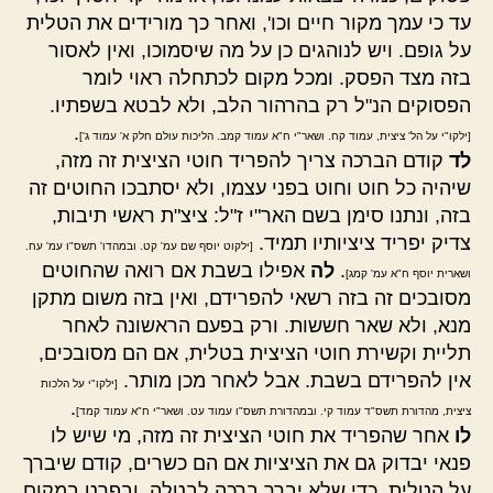
עד כי עמך מקור חיים וכו', ואחר כך מורידים את הטלית
על גופם. ויש לנוהגים כן על מה שיסמוכו, ואין לאסור
בזה מצד הפסק. ומכל מקום לכתחלה ראוי לומר
הפסוקים הנ"ל רק בהרהור הלב, ולא לבטא בשפתיו.
.
[ילקו"י על הל' ציצית, עמוד קח. ושאר"י ח"א עמוד קמב. הליכות עולם חלק א' עמוד ג']
לד
קודם הברכה צריך להפריד חוטי הציצית זה מזה,
שיהיה כל חוט וחוט בפני עצמו, ולא יסתבכו החוטים זה
בזה, ונתנו סימן בשם האר"י ז"ל: ציצ"ת ראשי תיבות,
צדיק יפריד ציציותיו תמיד.
[ילקוט יוסף שם עמ' קט. ובמהדו' תשס"ו עמ' עח.
.
לה
אפילו בשבת אם רואה שהחוטים
ושארית יוסף ח"א עמ' קמג]
מסובכים זה בזה רשאי להפרידם, ואין בזה משום מתקן
מנא, ולא שאר חששות. ורק בפעם הראשונה לאחר
תליית וקשירת חוטי הציצית בטלית, אם הם מסובכים,
אין להפרידם בשבת. אבל לאחר מכן מותר.
[ילקו"י על הלכות
.
ציצית, מהדורת תשס"ד עמוד קי. ובמהדורת תשס"ו עמוד עט. ושאר"י ח"א עמוד קמד]
לו
אחר שהפריד את חוטי הציצית זה מזה, מי שיש לו
פנאי יבדוק גם את הציציות אם הם כשרים, קודם שיברך
על הטלית, כדי שלא יברך ברכה לבטלה. ובפרט במקום