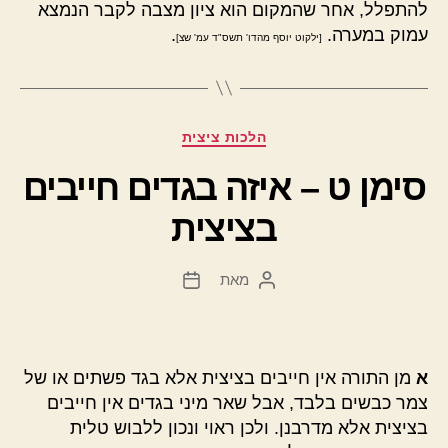
להתפלל, אחר שהמקום הוא ציון מצבה לקבר הנמצא
עמוק במערה.
.
[ילקוט יוסף מהדו' תשס"ד עמ' שצ]
קטגוריות
הלכות ציצית
סימן ט – איזה בגדים חייבים
בציצית
מאת
המחבר
תאריך
הפוסט
פוסט
א
מן התורה אין חייבים בציצית אלא בגד פשתים או של
צמר כבשים בלבד, אבל שאר מיני בגדים אין חייבים
בציצית אלא מדרבנן. ולכן ראוי ונכון ללבוש טלית