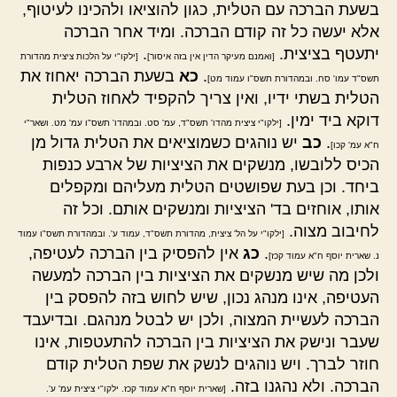
בשעת הברכה עם הטלית, כגון להוציאו ולהכינו לעיטוף,
אלא יעשה כל זה קודם הברכה. ומיד אחר הברכה
יתעטף בציצית.
.
[ואמנם מעיקר הדין אין בזה איסור]
[ילקו"י על הלכות ציצית מהדורת
.
כא
בשעת הברכה יאחוז את
תשס"ד עמו' סח. ובמהדורת תשס"ו עמוד מט]
הטלית בשתי ידיו, ואין צריך להקפיד לאחוז הטלית
דוקא ביד ימין.
[ילקו"י ציצית מהדו' תשס"ד, עמ' סט. ובמהדו' תשס"ו עמ' מט. ושאר"י
.
כב
יש נוהגים כשמוציאים את הטלית גדול מן
ח"א עמ' קכו]
הכיס ללובשו, מנשקים את הציציות של ארבע כנפות
ביחד. וכן בעת שפושטים הטלית מעליהם ומקפלים
אותו, אוחזים בד' הציציות ומנשקים אותם. וכל זה
לחיבוב מצוה.
[ילקו"י על הל' ציצית, מהדורת תשס"ד, עמוד ע'. ובמהדורת תשס"ו עמוד
.
כג
אין להפסיק בין הברכה לעטיפה,
נ. שארית יוסף ח"א עמוד קכז]
ולכן מה שיש מנשקים את הציציות בין הברכה למעשה
העטיפה, אינו מנהג נכון, שיש לחוש בזה להפסק בין
הברכה לעשיית המצוה, ולכן יש לבטל מנהגם. ובדיעבד
שעבר ונישק את הציציות בין הברכה להתעטפות, אינו
חוזר לברך. ויש נוהגים לנשק את שפת הטלית קודם
הברכה. ולא נהגנו בזה.
[שארית יוסף ח"א עמוד קכז. ילקו"י ציצית עמ' ע'.