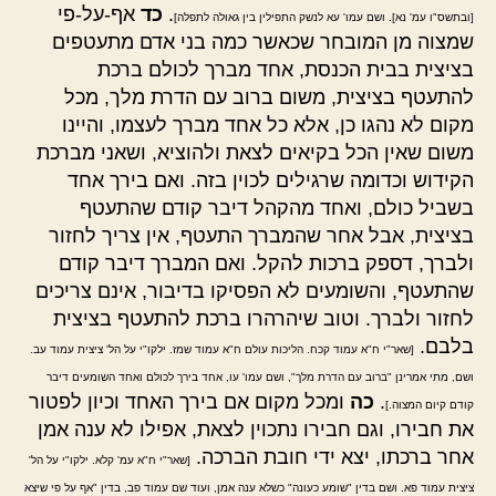
.
כד
אף-על-פי
[ובתשס"ו עמ' נא]. ושם עמו' עא לנשק התפילין בין גאולה לתפלה]
שמצוה מן המובחר שכאשר כמה בני אדם מתעטפים
בציצית בבית הכנסת, אחד מברך לכולם ברכת
להתעטף בציצית, משום ברוב עם הדרת מלך, מכל
מקום לא נהגו כן, אלא כל אחד מברך לעצמו, והיינו
משום שאין הכל בקיאים לצאת ולהוציא, ושאני מברכת
הקידוש וכדומה שרגילים לכוין בזה. ואם בירך אחד
בשביל כולם, ואחד מהקהל דיבר קודם שהתעטף
בציצית, אבל אחר שהמברך התעטף, אין צריך לחזור
ולברך, דספק ברכות להקל. ואם המברך דיבר קודם
שהתעטף, והשומעים לא הפסיקו בדיבור, אינם צריכים
לחזור ולברך. וטוב שיהרהרו ברכת להתעטף בציצית
בלבם.
[שאר"י ח"א עמוד קכח. הליכות עולם ח"א עמוד שמז. ילקו"י על הל' ציצית עמוד עב.
ושם, מתי אמרינן "ברוב עם הדרת מלך", ושם עמו' עו, אחד בירך לכולם ואחד השומעים דיבר
.
כה
ומכל מקום אם בירך האחד וכיון לפטור
קודם קיום המצוה.]
את חבירו, וגם חבירו נתכוין לצאת, אפילו לא ענה אמן
אחר ברכתו, יצא ידי חובת הברכה.
[שאר"י ח"א עמ' קלא. ילקו"י על הל'
ציצית עמוד פא. ושם בדין "שומע כעונה" כשלא ענה אמן, ועוד שם עמוד פב, בדין "אף על פי שיצא