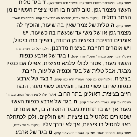
.
ד
בגד טלית
עמוד קסא. ובמהדורת תשס"ו עמוד קטו. ושאר"י ח"א עמוד קעג]
העשוי מצמר גפן, טוב להניח בו חוטי ציצית העשויים מן
הצמר רחלים.
[ילקו"י על הל' ציצית, מהדורת תשס"ד עמוד קסה. ובמהדורת תשס"ו
.
ה
טלית של צמר שאין בה שיעור, והוסיף לה
עמוד קיח]
מצמר גפן או של משי עד שנעשה בה כשיעור, יש
אומרים דחייבת בציצית מן התורה, דשייך בזה ביטול,
ויש אומרים דחייבת בציצית מדרבנן.
[ילקו"י על הל' ציצית, מהדו'
.
ו
בגד של ארבע כנפות
תשס"ד עמוד קסז. ובמהדו' תשס"ו עמוד קיט]
העשוי מעור, פטור לכולי עלמא מציצית, אפילו אם כנפיו
מבגד. אבל טלית של בגד וכנפיה של עור, חייבת
בציצית.
.
ז
בגד של ארבע
[ילקו"י שם עמ' קסח. ושאר"י ח"א עמו' קעה]
כנפות שרובו עשוי מבגד, והמיעוט עשוי מעור, הבגד
חייב בציצית, דאזלינן בתר הרוב.
[ילקו"י על הל' ציצית עמ' קסח. ובמהדו'
.
ח
בגד של ארבע כנפות העשוי
תשס"ו עמ' קיט. ושאר"י ח"א עמוד קעו]
מעור אך יש בו תחתית מבגד התפורה בו, יש אומרים
שפטורים מלהטיל בו ציציות, ויש חולקים. ולכן לכתחלה
ראוי להטיל בו ציציות, אך לא יברך עליו.
[ילקו"י על הל' ציצית,
.
ט
בגד של ארבע
עמוד קסט. ובמהדו' תשס"ו עמ' קכ. ושאר"י ח"א עמוד קעו]