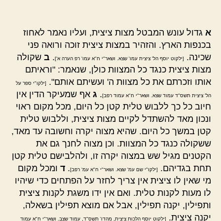
א
גדול עונש המבטל מצות ציצית, ועליו נאמר לאחוז
בכנפות הארץ. והזהיר במצות ציצית זוכה ורואה פני
שכינה.
.
ב
שקולה
[ילקוט יוסף הל' ציצית עמו' שצא. ושאר"י ח"א עמו' רפ הערה א']
מצות ציצית כנגד כל המצוות כולן, שנאמר: "וראיתם
אותו וזכרתם את כל מצוות ה' ועשיתם אותם".
[ילקו"י ספר על
.
ג
אף שמעיקר הדין אין
הל' ציצית תשס"ד עמוד שצא. ושאר"י ח"א עמוד רפב]
חיוב כל כך ללבוש טלית קטן כל היום, מכל מקום ראוי
ונכון מאד להשתדל לקיים מצות ציצית, וללבוש טלית
קטן במשך כל היום. שהיא מצוה יקרה וחשובה עד מאד,
ששקולה כנגד כל המצוות. וכן מצוה לחנך גם את
הקטנים מגיל שש במצוה יקרה זו, ולהלבישם טלית קטן
תחת בגדיהם.
.
ד
ומכל מקום
[ילקו"י שם עמ' שצא. ושאר"י ח"א עמ' רפב]
מי שאין לו ציצית אין צריך לחזר על הפתחים כדי שיהיו
לו מעות לקנות טלית. ואם אין ידו משגת לקנות ציצית
ותפילין, יקנה תפילין, אבל אם מוצא תפילין בשאלה,
יקנה ציצית.
[ילקוט יוסף הלכות ציצית, מהדו' תשס"ד, עמוד שצב. ושאר"י ח"א עמוד