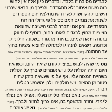
לבגדים מסיבה זו בלבד. ובדברים כגון אלה אין לחוש
בזה משום איסור "לא תתגודדו". ולפיכך מן הראוי שרבני
הישיבות הקדושות לא ידרשו מתלמידיהם הספרדים
לשנות את מנהגם המבוסס על פי גדולי הדורות
הספרדיים. ורק אם יתברר לרבני הישיבה שהוצאת
הציציות מחוץ לבגדים לאותו בחור, תוסיף לו חיזוק
בתורה ויראת שמים, בהיותו מתגורר בשכונה חילונית,
וכדומה, רשאים להנהיגו לכתחלה להוציא ציציות בחוץ
עד החתונה.
[ילקו"י על הל' ציצית, במהדורת תשס"ד עמ' קלג. ובמהדורת תשס"ו עמוד
.
צה. ושאר"י ח"א עמוד קנה. ושם עמוד קנז ספרדי הלומד בישיבה של אשכנזים כיצד ינהג]
מט
מי שהיה לבוש בציצית קודם שיאיר היום, וכשהאיר
היום היתה הטלית עליו, יש אומרים שיברך על הטלית
בשהיית המצוה עליו, אף-על-פי שעשאה בזמן שהיה
פטור מן המצוה. ויש חולקים. ולכן ימשמש בטלית
ויברך.
[ילקוט יוסף על הלכות ציצית, מהדורת תשס"ד עמוד קלט. ובמהדורת תשס"ו עמוד ק'.
.
נ
אם נפלה טליתו מעליו, אפילו אם נפלה
ושאר"י ח"א עמוד קנח]
לגמרי, וחוזר ומתעטף בה, אינו צריך לחזור ולברך.
[ילקו"י
.
נא
יש אומרים
על הל' ציצית, עמוד קמ. ובמהדו' תשס"ו עמוד ק'. ושאר"י ח"א שם]