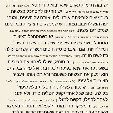
יש בזה תועלת לאדם שלא יבוא לידי חטא.
[ילקו"י ציצית מהדורת
.
י
יש נוהגים להסתכל בציציות
תשס"ד עמ' שצה. ושאר"י ח"א עמ' רפו]
כשמגיעים לוראיתם אותו וליתן אותם על העינים, ומנהג
יפה הוא לחיבוב מצוה. ויש שמנשקים הציציות בכל פעם
שמזכירים ציצית.
[ילקוט יוסף ספר על הלכות ציצית, מהדורת תשס"ד, עמוד שצו.
.
יא
כשמסתכל בציצית
ובמהדו' תשס"ו עמוד רפד. ושאר"י ח"א עמוד רפו]
מסתכל בשני ציציות שלפניו שיש בהם עשרה קשרים,
רמז להויות, וגם יש בהם ט"ז חוטים ועשרה קשרים עולה
כ"ו כשם הוי"ה.
[ילקו"י על הל' ציצית, מהדורת תשס"ד עמוד שצח. ובמהדורת תשס"ו
.
יב
סומא, יש לו לאחוז את הציציות
עמוד רפו. ושאר"י ח"א עמוד רפז]
בשעת קריאת שמע כפיקח לכל דבר, ועל פי הקבלה גם
הוא ינשק את הציציות כשאומר וראיתם אותו, ויעביר
הציציות על עיניו.
[ילקוט יוסף ספר על הלכות ציצית, מהדורת תשס"ד, ילקו"י על הל'
.
יג
נכון שלא להניח הטלית בלא קיפול
ציצית, עמוד שצח]
בלילה. וטוב שכל אחד יקפל הטלית בידו, ולא יתננו
לאחר לקפלו, דקשה למזל.
[ילקו"י ציצית, מהדו' תשס"ד, עמ' שצט. ושאר"י
.
יד
מעיקר הדין מותר לקפל את הטלית באמצע
ח"א עמ' רפז]
שאומר עלינו לשבח, או בעת שאומרים קדיש, ובלבד