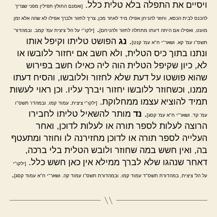
ויסיים את התפלה בלא טלית כלל.
[ואמנם החולץ תפילין מפני שצריך
להכנס לבית הכסא, וחוזר להניחן אפילו מיד לאחר מכן, צריך לחזור ולברך אפילו לא שהה אלא זמן
.
מועט, ואפילו אם היתה דעתו מתחלה לחזור ולהניחם]
[ילקו"י על הל' ציצית עמ' קמב. ובמהדור'
.
נג
הפושט טליתו וקיפל אותו
תשס"ו עמ' קא. ושאר"י ח"א עמ' קנט]
ונתנו בתוך כיס הטלית, ולא חשב אם יחזור ללובשו או
לא, כיון שקיפל הטלית הוה ליה כאילו חשב בפירוש
שהוא פושטו על דעת שלא לחזור וללובשו, והסיח דעתו
ממנו, וכשחוזר ללובשו יחזור ויברך עליו. וכן ראוי לעשות
תמיד להוציא עצמו ממחלוקת.
[ילקו"י ציצית, עמוד קמו. ובמהדו' תשס"ו
.
נד
מותר להשאיל טליתו לחבירו
עמ' קד. ושאר"י ח"א עמ' קסג]
הרוצה לעלות לספר תורה או לעלות לדוכן, ואחר
העלייה לספר תורה או לדוכן מחזירנה לו וחוזר ומתעטף
בה, ואין חשש במה שחוזר ולובש הטלית בלי ברכה,
דאחר שנהגו שלא לברך ממילא אין כאן חשש כלל.
[ילקו"י
.
על הל' ציצית, במהדורת תשס"ד עמוד קמו. ובמהדורת תשס"ו עמוד קה. ושאר"י ח"א עמוד קסג]