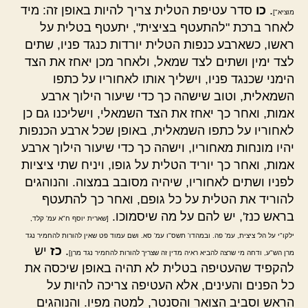
.
כו
סדר עטיפת הטלית צריך להיות באופן זה: מיד
מוציא"]
לאחר ברכת "להתעטף בציצית", יתעטף בטלית על
ראשו, כשארבע כנפות הטלית יורדות כנגד פניו, שתים
לצד ימין ושתים לצד שמאל, ולאחר מכן יאחז את הצד
הימני שכנגד פניו, וישליך אותו לאחוריו על כתפו
השמאלית, וטוב שישהה כך כדי שיעור הילוך ארבע
אמות, ואחר כך יאחז את הצד השמאלי, וישליכנו גם כן
לאחוריו על כתפו השמאלית, באופן שכל ארבע הכנפות
יהיו מונחות מאחוריו, וישהה כך כדי שיעור הילוך ארבע
אמות, ואחר כך יוריד הטלית על גופו, ויניח שתי ציציות
לפניו ושתים לאחוריו, שיהיה מסובב במצוה. והנוהגים
להוריד את הטלית על כל גופם, ואחר כך להתעטף
בראש כנז', יש להם על מה שיסמוכו.
[שארית יוסף ח"א עמ' קלד,
ילקו"י על הל' ציצית, עמ' פה. ובמהדו' תשס"ו עמ' סא. ושם עמוד פט שאין להורות להחמיר נגד
.
כז
יש
מרן הש"ע, ודחה מי שרצה להביא ראיה מדין זה שצריך להורות להחמיר נגד מרן]
להקפיד שהעטיפה בטלית לא תהיה באופן שיכסה את
כל הפנים והעינים, אלא העטיפה צריכה להיות על
הראש וסביב הצואר והסנטר, למטה מפיו. והנוהגים