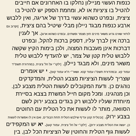
כנפות העשוי מניילון נחלקו בו האחרונים אם חייבים
להטיל בו ציציות או לא, ומחמת הספק יש להטיל בו
ציצית, ובפרט כשהוא עשוי בדרך של אריגה, ואין ללבוש
ארבע כנפות מבגד ניילון מבלי שיטיל בהם ציצית,
[וקרוב גם
. אך לענין
לודאי שאינו גרוע משאר מינים חוץ מצמר ופשתים, ובפרט כשהוא ארוג]
ברכה אין לברך עליו, דספק ברכות להקל, ובפרט
דברכות אינן מעכבות המצוה, ולכן בימות הקיץ שקשה
ללבוש טלית קטן של צמר, יש להעדיף ללבוש טלית
משאר מינים, ולא מבגד ניילון.
[ילקו"י על הל' ציצית, במהדורת תשס"ד
.
י
יש אומרים
עמוד קע. ובמהדורת תשס"ו עמוד קכא. ושאר"י ח"א עמוד קעז]
שצריך לעשות הציציות מצבע הטלית, והמדקדקים
נוהגים כן. ודעת המקובלים לעשות הטלית מצבע לבן.
וכן מנהגינו. ומכל מקום חייל המשרת בצבא בסיירת
מיוחדת שעליו ללבוש רק בגדים בצבע ירוק לשם
הסוואה, מותר לו לעשות את כל הטלית עם החוטים
בצבע ירוק.
[ובטלית קטן עדיף שילבש הטלית תחת הבגדים, ואם אין לו אפשרות לעשות
.
.
יא
יש המקפידים
כן, יעשה את הטלית מצבע ירוק]
[ילקו"י על הל' ציצית, עמוד קעג]
לעשות גוף הטלית והחוטין של הציציות הכל לבן, בין