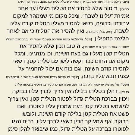
חיובית אלא קיומית. ועוד שם עמו' יד, הקורא ק"ש בלא טלית אם נחשב כמעיד עדות שקר
.
ד
טוב שלא להסיר את הטלית מעליו עד אחר
בעצמו]
אמירת "עלינו לשבח". ומכל מקום מי שממהר למקום
עבודתו וכדומה, רשאי להסיר מעליו הטלית קודם עלינו
לשבח.
. ואין להסיר את הטלית כי אם לאחר
[ראה להלן סימן כד]
חליצת התפילין.
[ילקו"י על הלכות ציצית מהדורת תשס"ד עמוד יט. ובמהדורת תשס"ו
.
ה
טוב ונכון שלא להסיר את
עמוד יד. שארית יוסף ח"א עמוד צד]
הטלית קטן מעליו גם בעת השינה. וכן מנהגינו. ומכל
מקום אם החום כבד וקשה לישן עם טלית קטן, רשאי
להסירו קודם השינה. וגם בזה אם יכול להחמיר על
עצמו תבא עליו ברכה.
[ילקו"י על הלכות ציצית מהדורת תשס"ד עמ' כ. ובמהדורת
תשס"ו עמ' טו. שארית יוסף ח"א עמ' צד. ושם הערה אם יש איסור בל תוסיף בלבישת טלית
.
ו
הלן בטליתו בלילה אין צריך לברך עליו בבוקר,
בלילה]
ויכוין בברכת הטלית גדול לפטור הטלית קטן. ואין צריך
למשמש בטלית קטן בעת שמכוין עליו לפוטרו. ואם
פשט את הטלית קטן בלילה קודם השינה, ולובשו
בבוקר, אף שמעיקר הדין רשאי לברך עליו, רבים נהגו
לפוטרו בברכה על הטלית גדול, כמו שיבואר להלן סימן