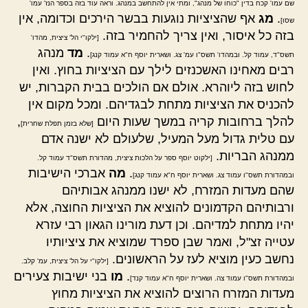
שם עמו' קכח בדין "כוחו של מנהג", ומתי אין להתחשב במנהג. וראה עוד בזה בספר הנז' עמו'
.
מג
אף שהציציות נוגעות בבשר הירכים וכדומה, אין
שסו]
בזה כל איסור, ואין צריך להחמיר בזה.
[ילקו"י הל' ציצית, מהדו'
.
מד
מנהג
תשס"ד, עמוד קל. ובמהדו' תשס"ו עמ' צג. ושארית יוסף ח"א עמוד קנג]
רבים מאחינו האשכנזים לילך עם הציציות בחוץ. ואין
לחוש בזה ליוהרא. אולם אם הולכים בבית הקברות, יש
להכניס את הציציות מתחת לבגדיהם. ומכל מקום אין
להלך ברחובות קריה במשך שעות היום
,
[שלא בזמן תפלת שחרית]
עם טלית גדול מעל המעיל, שלעולם לא ישנה אדם
ממנהג הבריות.
[ילקוט יוסף ספר על הלכות ציצית, מהדורת תשס"ד עמוד קל.
.
מה
אברכי הישיבות
ובמהדורת תשס"ו עמוד צג. ושארית יוסף ח"א עמוד קנג]
שהם מעדות המזרח, לא ישנו ממנהג אבותיהם
ורבותיהם הקדמונים להוציא את הציציות החוצה, אלא
יהיו מתחת למדיהם. וכן דעת מורינו הגאון רבי עזרא
עטייה זצ"ל, ואמר שבן ספרד שמוציא את ציציותיו
נחשב כעין מוציא לעז על הראשונים.
[ילקו"י על הל' ציצית, עמ' קלב.
.
מו
בני ישיבות צעירים
ובמהדורת תשס"ו עמוד צה. ושארית יוסף ח"א עמוד קנד]
מעדות המזרח הרוצים להוציא את הציציות מחוץ