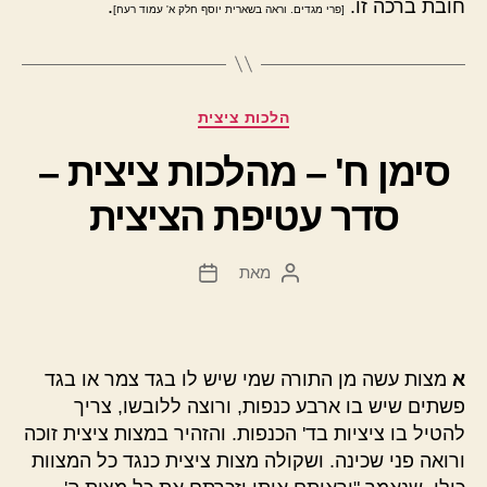
חובת ברכה זו.
.
[פרי מגדים. וראה בשארית יוסף חלק א' עמוד רעח]
קטגוריות
הלכות ציצית
סימן ח' – מהלכות ציצית –
סדר עטיפת הציצית
מאת
המחבר
תאריך
הפוסט
פוסט
א
מצות עשה מן התורה שמי שיש לו בגד צמר או בגד
פשתים שיש בו ארבע כנפות, ורוצה ללובשו, צריך
להטיל בו ציציות בד' הכנפות. והזהיר במצות ציצית זוכה
ורואה פני שכינה. ושקולה מצות ציצית כנגד כל המצוות