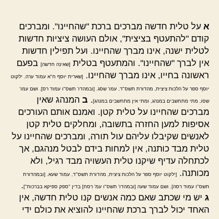
א
על טלית חדשה מברכים ברכת "שהחיינו". ומברכים
קודם "להתעטף בציצית", אולם העושה ציציות חדשות
לטלית ישנה, אינו מברך שהחיינו. ועל תפילין חדשות
אין לברך "שהחיינו". והמתעטף בטלית
בפעם
[שאינה חדשה]
ראשונה בחייו, אינו מברך שהחיינו.
[שארית יוסף ח"א עמוד ערה. ילקוט
יוסף ספר על הלכות ציצית, מהדורת תשס"ד, עמו' שסג. [ובמהדו' תשס"ו עמוד רס]. ושם עמו'
.
ב
המנהג שאין
שסו, מתי מתחשבים במנהג, ומתי אין מתחשבים במנהג]
מברכים שהחיינו על טלית קטן. ואמנם אותם העורכים
אסיפות למען החזרה בתשובה, ומחלקים טלית קטן
לאנשים שקיבלו עליהם עול תורה, ומברכים שהחיינו על
טלית מבד כותנה, אין למחות בידם לבטל מנהגם, אך
לכתחלה עדיף שיקנו טלית העשויה מבד רגיל, ולא
מכותנה.
[ילקוט יוסף ספר על הלכות ציצית, מהדורת תשס"ד, עמוד שעא. [ובמהדורת
.
תשס"ו עמוד רסה]. ושם עמוד שעה [ובמהדו' תשס"ו עמ' רסח] בדין "ספק ספיקא בברכות"]
ג
יש מי שכתב שאם כמה אנשים קנו טלית חדשה, אין
האחד יכול לברך ברכת שהחיינו להוציא את כולם ידי