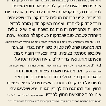
.
מ
יש
על הל' ציצית, מהדו' תשס"ד עמ' קיט. ובמהדו' תשס"ו עמ' פה. ושאר"י ח"א עמ' קמט]
אומרים שהנוהגים לבדוק ולהפריד את חוטי הציצית
לפני הברכה, יבדקו את הציציות בערב שבת, או ערב יום
הכפורים, לפני הכנסת הטלית לנרתיקה, כדי שלא יהיה
צורך לבדוק למחרת. ואמנם מעיקר הדין מותר לבדוק
הציציות ולהפרידם זה מזה גם בשבת. ואם יש לו טלית
מיוחדת לשבת, טוב שיבדקנה כשמקפלה במוצאי שבת.
.
[ילקוט יוסף ספר על הלכות ציצית, עמוד קיט. ובמהדו' תשס"ו עמוד פה. ושאר"י ח"א עמוד קמט]
מא
מנהגינו שהטלית קטן לובשו תחת בגדיו, ובשעה
שלובשו מסתכל בציצית, ובזה יוצא ידי חובת מצות
וראיתם אותו, ואין צריך ללבוש את הטלית קטן על
בגדיו.
[ילקוט יוסף על הלכות ציצית מהדורת תשס"ד עמ' קכ. ובמהדורת תשס"ו עמוד פו.
.
מב
מנהגינו שגם הציציות מכוסות תחת
שאר"י א' עמ' קנ]
הבגדים. וכן נהגו גדולי הדורות הספרדים, וכן ראוי
להיות על פי הקבלה. ומנהג האשכנזים להוציא הציציות
לחוץ. וגם למנהגם ההולך בין הגוים וירא שילעיגו עליו,
אינו צריך להוציאם מחוץ לבגדיו.
[שארית יוסף ח"א עמ' קנב. ילקו"י על
הלכות ציצית מהדורת תשס"ד, עמוד קכה. ושם עמוד קכו בגדר "מוציא לעז על הראשונים". ועוד