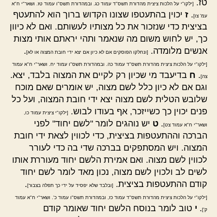
טז.
[ילקו"י על הלכות ציצית מהדורת תשס"ד עמוד כג. ובמהדורת תשס"ו עמוד טז. ושאר"י ח"א
.
ז
יכוין בהתעטפו שצונו הקדוש ברוך הוא להתעטף
עמ' צו]
בציצית כדי שנזכור את כל מצותיו לעשותם. ואם לא כיוון
כך, יש לחוש משום מה שנאמר ותהי יראתם אותי מצות
אנשים מלומדה.
.
[ונחלקו הפוסקים אם לא כיון אם יצא ידי חובת המצוה או לא]
[ילקו"י על הלכות ציצית מהדורת תשס"ד עמוד כה. ובמהדורת תשס"ו עמוד יח. ושאר"י ח"א עמוד
.
ח
בדיעבד מי שכיון רק לקיים את המצוה בלבד, יצא.
צה]
וגם אם לא כיון כלל לשם מצוה, יש אומרים שאם מוכח
שלובש הטלית לשם מצוה יצא ידי חובת המצוה, ועל כל
פנים יכוין כך כשייזכר, אף בעודו לבוש.
[ילקו"י ציצית עמוד כו,
.
ט
יש נוהגים לומר "לשם יחוד" לפני
ושאר"י ח"א עמוד צט]
הברכה וההתעטפות בציצית, כדי לכווין לצאת ידי חובת
המצוה. ויש המסתפקים בברכה שדי בה כדי לעורר
לכווין לשם מצוה. ואם אמירת הלשם יחוד מעוררת אותו
לשים לב ולכוין לשם מצוה, נכון מאד לומר לשם יחוד
קודם ההתעטפות בציצית.
.
[ובלבד שלא יפסיד על ידי כך תפלה בצבור]
[ילקו"י על הלכות ציצית מהדורת תשס"ד עמוד כז, ובמהדורת תשס"ו עמוד כ'. ושאר"י ח"א עמוד
.
י
טוב לומר בנוסח הלשם יחוד שאומר קודם
ק']