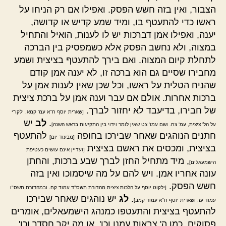
הצבור, ואין בזה חשש הפסק. ואפילו אם רק הניחו על
ראשו כדי להתעטף בו, ומיד שמע קדיש או קדושה,
יענה, ואפילו אמן דברכות יש לו לענות, הואיל והתחיל
במצוה, ולא נחשב הפסק אלא כשמפסיק בין הברכה
לתחלת קיום המצוה. ואם בירך להתעטף בציצית ושמע
מחבירו שסיים גם הוא ברכה זו, לא יענה אמן קודם
שהניח הטלית על ראשו, וכל שכן שאין לענות אמן על
ברכות אחרות. אולם אם עבר וענה אמן על ברכת ציצית
של חבירו, בדיעבד לא יחזור לברך.
[שארית יוסף ח"א עמ' קמא, ילקו"י
.
לב
יש
על הל' ציצית, עמ' צח. ושם עמו' צט שאין לומר וידוי בין התקיעות בראש השנה]
חתנים הנוהגים שאחר שבירכו בחופה
להתעטף
[מבעוד יום]
בציצית, ומכסים את ראשם בציצית
[ועדיין אינם עושים כעטיפת
, מיד מתחיל החזן לברך שבע ברכות, והחתן
הישמעאלים]
עונה אחריו אמן. ויש להם על מה שיסמוכו ואין בזה
חשש הפסק.
[ילקוט יוסף על הלכות ציצית מהדורת תשס"ד עמוד קח. ובמהדורת תשס"ו
.
לג
יש נוהגים שאחר שבירכו
עמוד עז. ושארית יוסף ח"א עמוד קמב]
להתעטף בציצית והתעטפו כמנהג הישמעאלים, אומרים
פסוקים, כמו ה' צבאות עמנו וכו', או מה יקר חסדך וכו',