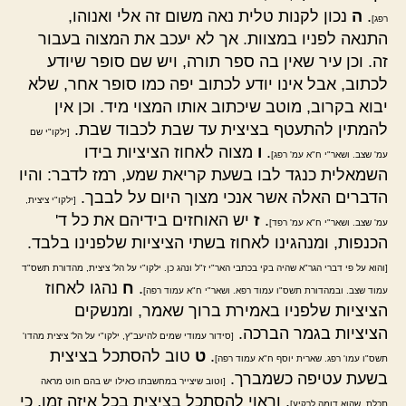
.
ה
נכון לקנות טלית נאה משום זה אלי ואנוהו,
רפג]
התנאה לפניו במצוות. אך לא יעכב את המצוה בעבור
זה. וכן עיר שאין בה ספר תורה, ויש שם סופר שיודע
לכתוב, אבל אינו יודע לכתוב יפה כמו סופר אחר, שלא
יבוא בקרוב, מוטב שיכתוב אותו המצוי מיד. וכן אין
להמתין להתעטף בציצית עד שבת לכבוד שבת.
[ילקו"י שם
.
ו
מצוה לאחוז הציציות בידו
עמ' שצב. ושאר"י ח"א עמ' רפג]
השמאלית כנגד לבו בשעת קריאת שמע, רמז לדבר: והיו
הדברים האלה אשר אנכי מצוך היום על לבבך.
[ילקו"י ציצית,
.
ז
יש האוחזים בידיהם את כל ד'
עמ' שצב. ושאר"י ח"א עמ' רפד]
הכנפות, ומנהגינו לאחוז בשתי הציציות שלפנינו בלבד.
[והוא על פי דברי הגר"א שהיה בקי בכתבי האר"י ז"ל ונהג כן. ילקו"י על הל' ציצית, מהדורת תשס"ד
.
ח
נהגו לאחוז
עמוד שצב. ובמהדורת תשס"ו עמוד רפא. ושאר"י ח"א עמוד רפה]
הציציות שלפניו באמירת ברוך שאמר, ומנשקים
הציציות בגמר הברכה.
[סידור עמודי שמים להיעב"ץ, ילקו"י על הל' ציצית מהדו'
.
ט
טוב להסתכל בציצית
תשס"ו עמו' רפג. שארית יוסף ח"א עמוד רפה]
בשעת עטיפה כשמברך.
[וטוב שיצייר במחשבתו כאילו יש בהם חוט מראה
. וראוי להסתכל בציצית בכל איזה זמן, כי
תכלת, שהוא דומה לרקיע]