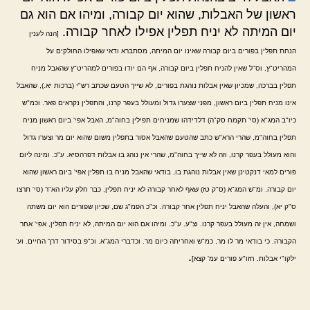
ראשון של האבלות, שהוא יום קבורה, ומיהו אם הוא גם
יום המיתה לא יניח תפלין אפילו לאחר קבורה.
[הנה לענין
הנחת תפלין בפורים ביום קבורה שאינו יום המיתה, מסתברא ודאי שאפילו החולקים על
המהריט"ץ, וס"ל שאין להניח תפלין ביום קבורה, אף הם יודו בפורים למהריט"ץ שהאבל מניח
תפלין בברכה, שמכיון שאין אבלות נוהגת בפורים, לא שייך הטעם שכתב רש"י (ברכות יא.), שהאבל
אינו מניח תפלין ביום ראשון, מפני שצערו גדול ומעולל בעפר קרנו, והתפלין נקראים פאר. וכמ"ש
כיו"ב המג"א (סי' תקמח סק"ה) דלדידהו שמניחים תפילין בחוה"מ, האבל אפי' ביום ראשון מניח
תפלין בחוה"מ, שהרי הרא"ש כתב שהטעם שהאבל אסור בתפלין משום שהוא יום מר וצערו גדול
והוא מעולל בעפר קרנו, וזה לא שייך בחוה"מ, שהרי אין נוהג בו אבלות דפרהסיא. ע"כ. ומינה ליום
פורים למאי דנקטינן שאין אבלות נוהגת בו, בודאי שהאבל מניח בו תפלין אפי' ביום ראשון שהוא
יום קבורה. ומ"ש המג"א (ס"ק טז) שאף לאחר קבורה לא יניח תפלין, כבר חלק עליו הא"ר (סי' תרצו
ס"ק יא), והעלה שהאבל יניח תפלין אחר קבורה. וכ"כ הפמ"ג שם, שכיון שפורים הוא יום משתה
ושמחה, אין זה מעולל בעפר קרנו. וצ"ע. ע"כ. ומיהו אם הוא יום המיתה, לא יניח תפלין, אפי' אחר
הקבורה. כי בודאי מר לו מר, כמ"ש ואחריתה כיום מר. וכדברי המג"א. וכ"פ בסידור דרך החיים. וע'
.
ילקו"י אבלות. חזו"ע פורים עמ' קצא]