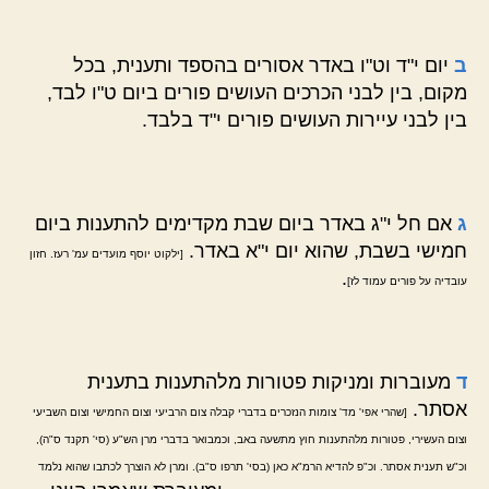
ב
יום י"ד וט"ו באדר אסורים בהספד ותענית, בכל
מקום, בין לבני הכרכים העושים פורים ביום ט"ו לבד,
בין לבני עיירות העושים פורים י"ד בלבד.
ג
אם חל י"ג באדר ביום שבת מקדימים להתענות ביום
חמישי בשבת, שהוא יום י"א באדר.
[ילקוט יוסף מועדים עמ' רעז. חזון
.
עובדיה על פורים עמוד לז]
ד
מעוברות ומניקות פטורות מלהתענות בתענית
אסתר.
[שהרי אפי' מד' צומות הנזכרים בדברי קבלה צום הרביעי וצום החמישי וצום השביעי
וצום העשירי, פטורות מלהתענות חוץ מתשעה באב, וכמבואר בדברי מרן הש"ע (סי' תקנד ס"ה),
וכ"ש תענית אסתר. וכ"פ להדיא הרמ"א כאן (בסי' תרפו ס"ב). ומרן לא הוצרך לכתבו שהוא נלמד