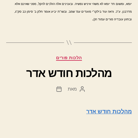
יומא, ומשום חד יומא לא משהי איניש נפשיה. ובענינים אלה הולכים להקל, מפני שאינם אלא
מדרבנן. ע"כ. וראה עוד בילקו"י מועדים עמ' שמב. ובשו"ת יביע אומר חלק ב' סימן כב סק"ג,
.
ובחזון עובדיה פורים עמוד רג]
קטגוריות
הלכות פורים
מהלכות חודש אדר
מאת
המחבר
תאריך
הפוסט
פוסט
מהלכות חודש אדר