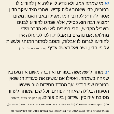
יא
מי שמתה אמו, ולא נודע לו עליה, אין להודיע לו
בפורים, כדי שיאמר עליה קדיש, שהרי מצד עיקר הדין
אסור להודיע לקרובי המת אפילו באביו ואמו, משום
"מוציא דבה הוא כסיל", אלא שנהגו להודיע לבנים
בשביל הקדיש, והרי בפורים לא יצא הדבר מידי
מחלוקת אם נוהגים בו אבלות, ולכן לכתחלה אין
להודיעו לגרום לו אבלות, ומוטב לסתור המנהג ולעשות
על פי הדין, ושב ואל תעשה עדיף.
.
[פנים מאירות ח"ב סי' ק]
יב
מותר לישא אשה בפורים ואין בזה משום אין מערבין
שמחה בשמחה. ואפילו אם עושים את סעודת הנישואין
בפורים שפיר דמי. אך ממדת חסידות טוב שיעשו
הסעודה בלילה שאחרי הפורים. וכל שכן שמותר לערוך
מסיבת אירוסין ושידוכין ביום פורים.
[כן פסק מרן בש"ע (סי' תרצו
ס"ה). ומקורו מתשובת הרשב"א (ח"ג סי' רעו), דדוקא במועד אסרו, וכדאמר רב אשי (בחגיגה ח:),
שנאמר ושמחת בחגך, ולא באשתך, וכ"ה במו"ק (ח:), אבל בפורים מותר. ועוד דפורים הוה חד