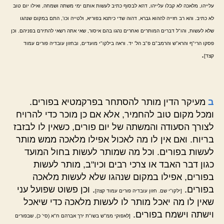
עלייהו, מלאכה לא קבלו עלייהו, דהא לבסוף כתיב לעשות אותם ימי משתה ושמחה, ואילו יום טוב
לא כתיב. והא רב חזייה לההוא גברא, דהוה שדי כיתנא בפוריא, ולטייה וכו', התם במקום שנהגו
שלא לעשות, והו"ל דברים המותרים ואחרים נהגו בהם איסור, שאי אתה רשאי להתירם בפניהם. וכן
פסקו הרי"ף והרא"ש והרמב"ם פ"ב הל' יד. וראה בילקו"י מועדים, ובחזון עובדיה פורים עמוד
.
קצד]
ב
מעיקר הדין מותר להסתחר בפרקמטיא בפורים.
ומכל מקום טוב להחמיר, אלא אם כן מוכר כדי להרויח
לצורך הסעודה והמשתה של יום פורים, כשאין לו לבזבז
בריוח. ואם אין לו מה לאכול אפילו מלאכה ממש מותר
לעשות בפורים. וכל מה שמותר לעשות בחול המועד
כגון דבר האבד או צרכי רבים וכיו"ב, מותר לעשות
בפורים, אפילו במקום שנהגו שלא לעשות מלאכה
בפורים.
. וכן פשוט שפועל עני
[ילקו"י שם. חזון עובדיה פורים עמוד קצה]
שאין לו מה יאכל מותר לו לעשות מלאכה כדי שיאכל
וישתה וישמח בפורים.
[לאפוקי ממ"ש בשו"ת ירך אברהם ח"א (סי' כ), שבפורים