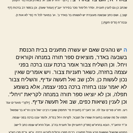
[ילקו"י וחזו"ע שם. וע' בשלחן גבוה (סי' תקסו)
שכתב כן גם לענין תענית. וסדר הלימוד נזכר בסידור יעב"ץ (עמוד שעה). וכן בספר רב ברכות (דף
קצב.). ושם כתב שבשנה מעוברת יש לעשותו בז' באדר ב'. וע' במועד לכל חי (סי' לא אות ז).
ובכה"ח (ס"ס תקף).]
ה
יש נוהגים שאם יש עשרה מתענים בבית הכנסת
בשבעה באדר, מוציאים ספר תורה במנחה וקוראים
ויחל. וכן השליח צבור אומר ברכת עננו ברכה בפני
עצמה בחזרה, כשאר תעניות צבור. ויש אומרים שאין
נכון לעשות כן. ולכן שב ואל תעשה עדיף, והשליח צבור
לא יאמר עננו בחזרה ברכה בפני עצמה, אלא בשומע
תפלה, וכן לא יוציאו ספר תורה במנחה לקריאת "ויחל".
וכן לענין נשיאות כפים, שב ואל תעשה עדיף.
[ילקו"י מועדים עמ'
רעו. חזו"ע פורים עמ' לה. וע' ראבי"ה (תענית סי' תתסה) שאביו רבינו יואל ורבו הר"א בר שמואל
תמהו על מה שנהגו בתענית שגזרו על הצבור, לקרות ויחל בס"ת, ולומר עננו ברכה בפני עצמה.
וכ"ד הראב"ד, הובא בהרא"ש (ספ"ק דתענית) על תענית בה"ב. אבל הרא"ש עצמו כתב ליישב
המנהג שהואיל ועשאום קבע והכל מתענין, רבים מקרו ויכולים לקבוע ברכה. ע"ש. וכ"פ מרן בש"ע