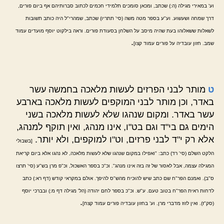
וע' במאירי מגילה (ה:) שכתב, ומכאן סומכים תלמידי חכמים לכתוב סברותיהם אף ביום פורים,
דרך שמחה ושעשוע. וע"ע בספר מטה משה (סי' תתריו) שכתב, שמהרי"ל היה כותב תשובות
לשאלות ששאלוהו בעת שהיה מיסב על השלחן בסעודת פורים. וראה בילקוט יוסף מועדים עמוד
.
שמב. חזון עובדיה על פורים עמוד קצו]
ט
מותר לבני הפרזים לעשות מלאכה בחמשה עשר
באדר, וכן מותר לבני המוקפים לעשות מלאכה בארבע
עשר באדר. ומקום שנהגו שלא לעשות מלאכה בשני
הימים גם בי"ד וגם בט"ו, אינו מנהג, ואין תוקף למנהג,
אלא רק י"ד לבני פרזים, וט"ו למוקפים, ולא יותר.
[בשבולי
הלקט השלם (סי' רד) כתב: "ואפילו במקום שנהגו שלא לעשות מלאכה, לא נהגו אלא ביום קריאת
המגילה עצמה, אבל לאסור של זה בזה אינו מנהג". וכ"כ בספר האשכול, וכ"פ מרן בש"ע (סי' תרצו
ס"ב). ואמנם הפר"ח שם כתב שיש להוכיח מהש"ס להיפך. אולם במקראי קודש (דף רא:) כתב
לדחות ראית הפר"ח בטוב טעם. ע"ש. וכ"כ בספר לחם יהודה (הל' מגילה דף מ:) ובברכי יוסף
.
(סק"ז). ואין לזוז מדברי מרן. וע' בחזון עובדיה פורים עמוד קצח]