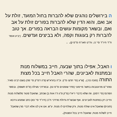
ה
בירושלים נוהגים שלא להברות בחול המועד, זולת על
אב ואם, והוא הדין שלא להברות בפורים זולת על אב
ואם, ובשאר מקומות עושים הבראה בפורים. אך טוב
להברות רק בעוגות וקפה, ולא בביצים ועדשים.
(יביע אומר
. .
ח"ד חיו"ד סי' כו, וח"ט חאו"ח ס"ס ק)
ו
האבל, אפילו בתוך שבעה, חייב במשלוח מנות
ובמתנות לאביונים, שהרי האבל חייב בכל מצות
התורה
.
(סוכה כה:)
[ש"ע (סי' תרצו ס"ו). וכ"ה בהרא"ש (פ"ג דמ"ק סי' פה) בשם רבינו מאיר.
ומהר"ם מרוטנבורג בתשו' מיימוני (סדר שופטים ס"ס טו). ובמרדכי מגילה (ס"ס תשפה). ובספר
הפרנס (סי' רסט). וזה שלא כדברי ריא"ז (מ"ק פ"ג ה"ו אות ב) שכתב, שהאבל פטור מלשלוח מנות
וחייב רק במתנות לאביונים. ואף שבשו"ת גדולת מרדכי ח"ב (חיו"ד סי' כא) כתב שמנהג גירבא
(תוניס) שהאבל אינו שולח מנות, ורק שולחים לו מנות. ע"ש. אנו אין לנו אלא דברי מרן שהאבל
.
חייב לשלוח מנות, שהאבל חייב בכל המצות]