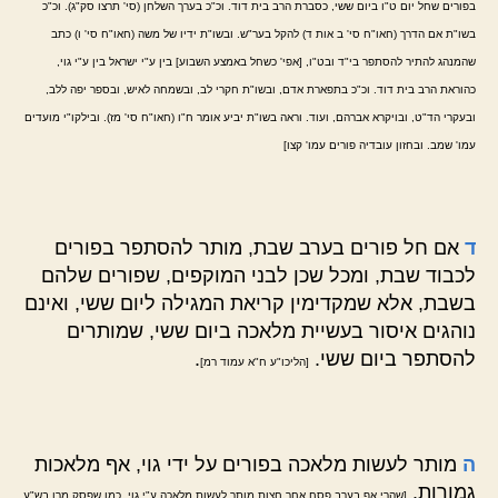
בפורים שחל יום ט"ו ביום ששי, כסברת הרב בית דוד. וכ"כ בערך השלחן (סי' תרצו סק"ג). וכ"כ
בשו"ת אם הדרך (חאו"ח סי' ב אות ד) להקל בער"ש. ובשו"ת ידיו של משה (חאו"ח סי' ו) כתב
שהמנהג להתיר להסתפר בי"ד ובט"ו, [אפי' כשחל באמצע השבוע] בין ע"י ישראל בין ע"י גוי,
כהוראת הרב בית דוד. וכ"כ בתפארת אדם, ובשו"ת חקרי לב, ובשמחה לאיש, ובספר יפה ללב,
ובעקרי הד"ט, ובויקרא אברהם, ועוד. וראה בשו"ת יביע אומר ח"ו (חאו"ח סי' מז). ובילקו"י מועדים
עמו' שמב. ובחזון עובדיה פורים עמו' קצו]
ד
אם חל פורים בערב שבת, מותר להסתפר בפורים
לכבוד שבת, ומכל שכן לבני המוקפים, שפורים שלהם
בשבת, אלא שמקדימין קריאת המגילה ליום ששי, ואינם
נוהגים איסור בעשיית מלאכה ביום ששי, שמותרים
להסתפר ביום ששי.
.
[הליכו"ע ח"א עמוד רמ]
ה
מותר לעשות מלאכה בפורים על ידי גוי, אף מלאכות
גמורות.
[שהרי אף בערב פסח אחר חצות מותר לעשות מלאכה ע"י גוי, כמו שפסק מרן בש"ע