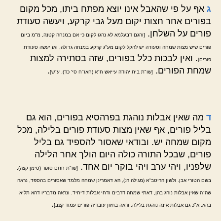
ג
אף על פי שהאבל אינו יוצא מפתח ביתו, מכל מקום
בפורים אחר חצות יקום מעל גבי קרקע, ויעשה סעודת
פורים על השלחן.
[והגם דבעלמא לא נהגו לקום כי אם במנחה קטנה, מ"מ ביום
פורים שיש מצות שמחה וסעודה יש להקל לקום מע"ג קרקע במנחה גדולה, ואז יעשה סעודת
. ואין לבכות כלל בפורים, שזה בסתירה למצות
פורים]
שמחת הפורים.
.
[שו"ת בית יהודה עייאש ח"א (חאו"ח סי' כד). ע"ש]
ד
מה שאין אבלות נוהגת בפרהסיא בפורים, הוא גם
בליל פורים, אף שאין מצות סעודת פורים בלילה, מכל
מקום שמחה יש. ובודאי שאסור להספיד גם בליל
פורים, שבכל התורה כולה היום הולך אחר הלילה
שלפניו, ויהי ערב ויהי בוקר יום אחד.
[שו"ת חתם סופר (סימן קצה),
בשם הטורי אבן. ולשון הריטב"א (מגילה ה:), הא דאמרינן שמחה מלמד שאסורים בהספד, נראה
שה"ה שאין אבלות נוהג בהן, דאתי שמחה דרבים ודחי אבלות דיחיד. ונראה מדבריו דהא תליא
.
בהא. א"כ גם אבלות אינה נוהגת בלילה. וראה בחזון עובדיה פורים עמוד קצב]