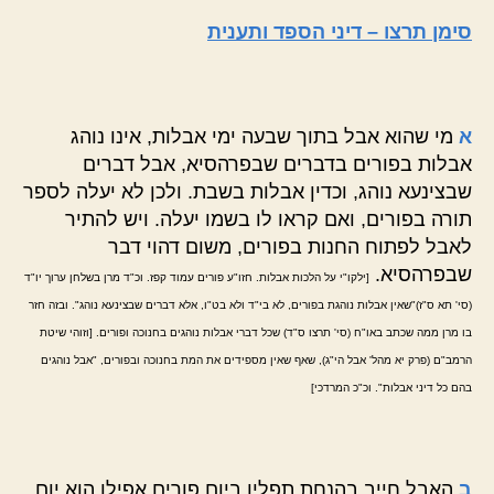
סימן תרצו – דיני הספד ותענית
א
מי שהוא אבל בתוך שבעה ימי אבלות, אינו נוהג
אבלות בפורים בדברים שבפרהסיא, אבל דברים
שבצינעא נוהג, וכדין אבלות בשבת. ולכן לא יעלה לספר
תורה בפורים, ואם קראו לו בשמו יעלה. ויש להתיר
לאבל לפתוח החנות בפורים, משום דהוי דבר
שבפרהסיא.
[ילקו"י על הלכות אבלות. חזו"ע פורים עמוד קפז. וכ"ד מרן בשלחן ערוך יו"ד
(סי' תא ס"ז)"שאין אבלות נוהגת בפורים, לא בי"ד ולא בט"ו, אלא דברים שבצינעא נוהג". ובזה חזר
בו מרן ממה שכתב באו"ח (סי' תרצו ס"ד) שכל דברי אבלות נוהגים בחנוכה ופורים. [וזוהי שיטת
הרמב"ם (פרק יא מהל' אבל הי"ג), שאף שאין מספידים את המת בחנוכה ובפורים, "אבל נוהגים
בהם כל דיני אבלות". וכ"כ המרדכי]
ב
האבל חייב בהנחת תפלין ביום פורים אפילו הוא יום