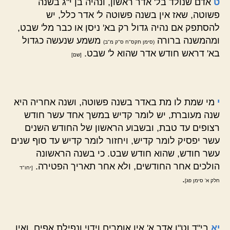
ט
אדם שנולד בל' אדר ראשון, ונהיה בן י"ג בשנה
פשוטה, שאז אין בשנה פשוטה ל' אדר כלל, יש
להסתפק אם נהיה גדול רק בא' ניסן או כבר מל' שבט,
ומהמשנה ברורה
משמע שנעשה כגדול
(סימן תקס"ח ס"ק מ"ב)
בא' דראש חודש אדר שהוא ל' שבט.
[שם]
י
מי שמת לו מת באדר בשנה פשוטה, ושנה אחריה היא
שנה מעוברת, יש לומר קדיש במשך אחד עשר חודש
רצופים עד טבת, ובשבוע הראשון של החודש השנים
עשר יפסיק לומר קדיש, ויחזור לומר קדיש עד סוף שנים
עשר חודש, שהוא חודש שבט. כי בשנה הראשונה
הולכים אחר החודשים, ולא אחר תאריך הפטירה.
[יחו"ד
.
חלק א' סימן פג]
יא
בי"ד וט"ו אדר א' אין אומרים וידוי ונפילת אפים, ואין