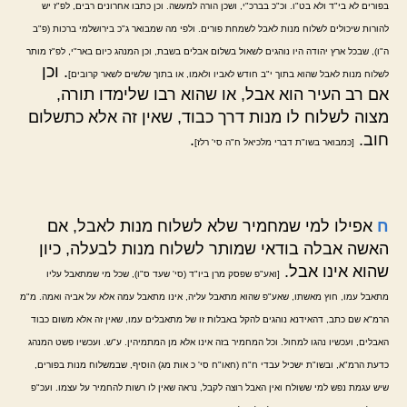
בפורים לא בי"ד ולא בט"ו. וכ"כ בברכ"י, ושכן הורה למעשה. וכן כתבו אחרונים רבים, לפ"ז יש
להורות שיכולים לשלוח מנות לאבל לשמחת פורים. ולפי מה שמבואר ג"כ בירושלמי ברכות (פ"ב
ה"ו), שבכל ארץ יהודה היו נוהגים לשאול בשלום אבלים בשבת, וכן המנהג כיום באר"י, לפ"ז מותר
. וכן
לשלוח מנות לאבל שהוא בתוך י"ב חודש לאביו ולאמו, או בתוך שלשים לשאר קרובים]
אם רב העיר הוא אבל, או שהוא רבו שלימדו תורה,
מצוה לשלוח לו מנות דרך כבוד, שאין זה אלא כתשלום
חוב.
.
[כמבואר בשו"ת דברי מלכיאל ח"ה סי' רלז]
ח
אפילו למי שמחמיר שלא לשלוח מנות לאבל, אם
האשה אבלה בודאי שמותר לשלוח מנות לבעלה, כיון
שהוא אינו אבל.
[ואע"פ שפסק מרן ביו"ד (סי' שעד ס"ו), שכל מי שמתאבל עליו
מתאבל עמו, חוץ מאשתו, שאע"פ שהוא מתאבל עליה, אינו מתאבל עמה אלא על אביה ואמה. מ"מ
הרמ"א שם כתב, דהאידנא נוהגים להקל באבלות זו של מתאבלים עמו, שאין זה אלא משום כבוד
האבלים, ועכשיו נהגו למחול. וכל המחמיר בזה אינו אלא מן המתמיהין. ע"ש. ועכשיו פשט המנהג
כדעת הרמ"א, ובשו"ת ישכיל עבדי ח"ח (חאו"ח סי' כ אות מג) הוסיף, שבמשלוח מנות בפורים,
שיש עגמת נפש למי ששולח ואין האבל רוצה לקבל, נראה שאין לו רשות להחמיר על עצמו. ועכ"פ