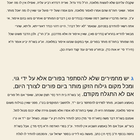
שקבלו עליהם שלא לעשות מלאכה, הו"ל נדר גדול. ואריה דנדרא רביע עליה, ואפילו אין לו מה יאכל
אסור. ושאני חוה"מ שהם אמרו לאסור מלאכה, והם אמרו שעל ידי פועל עני שאין לו מה יאכל מותר.
ע"כ. ונראה מדבריו שחשב דמה שאמרו (בנדרים טו.) דברים המותרים ואחרים נהגו בהם איסור, אי
אתה רשאי להתירם בפניהם, שנאמר "לא יחל דברו", היינו דהוי כנדר דאורייתא, וליתא, שהרי
מבואר להדיא בהרא"ש (נדרים פא:), שאין איסור זה אלא מדרבנן. וכ"כ הר"ן. ולכן הדבר פשוט שכל
מה שמותר בחוה"מ מותר בפורים, אף במקום שנהגו איסור במלאכה. וע"ע בשו"ת יביע אומר ח"א
.
(חיו"ד סי' יא אות כד), ובחזו"ע פורים עמ' קצד הערה כג]
ג
יש מחמירים שלא להסתפר בפורים אלא על ידי גוי.
ומכל מקום גילוח הזקן מותר ביום פורים לצורך היום,
אם לא התגלח מקודם.
[ע' בשו"ת בית דוד (סי' תצז) שכתב, שאפי' אם חל פורים
באמצע השבוע, מותר לפרזים להסתפר ביום י"ד, ולתושבי המוקפים בט"ו, מפני שאין בגילוח משום
איסור מלאכה, ששמחה היא לו, שאף בחוה"מ לא אסרו אלא משום גזירה שלא יכנס מנוול לרגל.
ואמנם בשו"ת דבר משה (חאו"ח סי' מד) כתב להתיר גילוח רק ע"י עצמו, כשחל יום י"ד או ט"ו
בער"ש, אבל אם חל באמצע השבוע אין להתיר. וכ"כ בפרי האדמה ח"א (דף מד:). אבל בשו"ת
נחפה בכסף ח"ב (דף ח:) כתב, מעשה בא לידינו בספר ישראל עני, והסכמנו להתיר לו לגלח