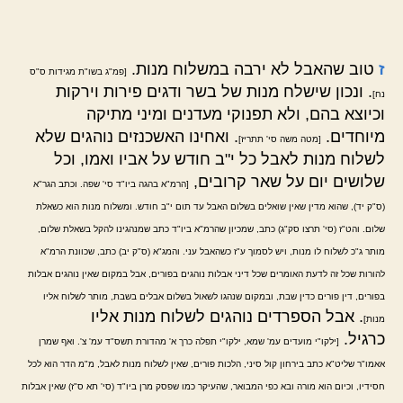
ז
טוב שהאבל לא ירבה במשלוח מנות.
[פמ"ג בשו"ת מגידות ס"ס
. ונכון שישלח מנות של בשר ודגים פירות וירקות
נח]
וכיוצא בהם, ולא תפנוקי מעדנים ומיני מתיקה
מיוחדים.
. ואחינו האשכנזים נוהגים שלא
[מטה משה סי' תתריז]
לשלוח מנות לאבל כל י"ב חודש על אביו ואמו, וכל
שלושים יום על שאר קרובים,
[הרמ"א בהגה ביו"ד סי' שפה. וכתב הגר"א
(ס"ק יד), שהוא מדין שאין שואלים בשלום האבל עד תום י"ב חודש. ומשלוח מנות הוא כשאלת
שלום. והט"ז (סי' תרצו סק"ג) כתב, שמכיון שהרמ"א ביו"ד כתב שמנהגינו להקל בשאלת שלום,
מותר ג"כ לשלוח לו מנות, ויש לסמוך ע"ז כשהאבל עני. והמג"א (ס"ק יב) כתב, שכוונת הרמ"א
להורות שכל זה לדעת האומרים שכל דיני אבלות נוהגים בפורים, אבל במקום שאין נוהגים אבלות
בפורים, דין פורים כדין שבת, ובמקום שנהגו לשאול בשלום אבלים בשבת, מותר לשלוח אליו
. אבל הספרדים נוהגים לשלוח מנות אליו
מנות]
כרגיל.
[ילקו"י מועדים עמ' שמא, ילקו"י תפלה כרך א' מהדורת תשס"ד עמ' צ'. ואף שמרן
אאמו"ר שליט"א כתב בירחון קול סיני, הלכות פורים, שאין לשלוח מנות לאבל, מ"מ הדר הוא לכל
חסידיו, וכיום הוא מורה ובא כפי המבואר, שהעיקר כמו שפסק מרן ביו"ד (סי' תא ס"ז) שאין אבלות