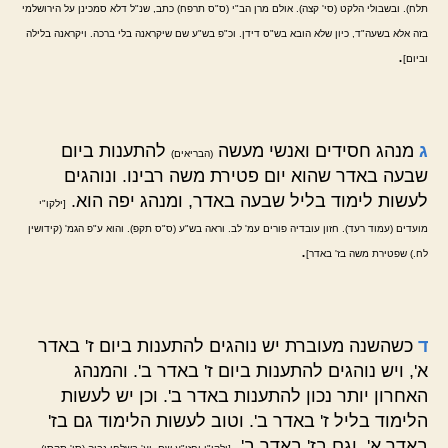
תלח). ובשבולי הלקט (סי' קצה). אולם מרן הב"י (ס"ס תרפח) כתב, שנ"ל דלא סמכינן על הירושלמי
בזה אלא בשעה"ד, כיון שלא הובא בש"ס דידן. וכ"פ בש"ע שם שיקראנה בלי ברכה. ויקראנה בלילה
.
וביום]
ג
מנהג חסידים ואנשי מעשה
להתענות ביום
(הבריאים)
שבעה באדר שהוא יום פטירת משה רבינו. ונוהגים
לעשות לימוד בליל שבעה באדר, ומנהג יפה הוא.
[ילקו"י
מועדים (עמוד רעד). חזון עובדיה פורים עמ' לב. וראה בש"ע (ס"ס תקפ). והוא ע"פ הגמ' (קידושין
.
לח.) שפטירת משה בז' באדר]
ד
כשהשנה מעוברת יש נוהגים להתענות ביום ז' באדר
א', ויש נוהגים להתענות ביום ז' באדר ב'. והמנהג
האחרון יותר נכון להתענות באדר ב'. וכן יש לעשות
הלימוד בליל ז' באדר ב'. וטוב לעשות הלימוד גם בז'
באדר א', וגם בז' באדר ב'.