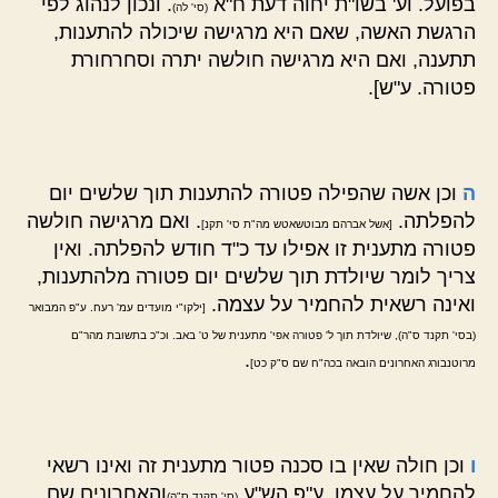
בפועל. וע' בשו"ת יחוה דעת ח"א
. ונכון לנהוג לפי
(סי' לה)
הרגשת האשה, שאם היא מרגישה שיכולה להתענות,
תתענה, ואם היא מרגישה חולשה יתרה וסחרחורת
פטורה. ע"ש].
ה
וכן אשה שהפילה פטורה להתענות תוך שלשים יום
להפלתה.
. ואם מרגישה חולשה
[אשל אברהם מבוטשאטש מה"ת סי' תקנ]
פטורה מתענית זו אפילו עד כ"ד חודש להפלתה. ואין
צריך לומר שיולדת תוך שלשים יום פטורה מלהתענות,
ואינה רשאית להחמיר על עצמה.
[ילקו"י מועדים עמ' רעח. ע"פ המבואר
(בסי' תקנד ס"ה), שיולדת תוך ל' פטורה אפי' מתענית של ט' באב. וכ"כ בתשובת מהר"ם
.
מרוטנבורג האחרונים הובאה בכה"ח שם ס"ק כט]
ו
וכן חולה שאין בו סכנה פטור מתענית זה ואינו רשאי
להחמיר על עצמו. ע"פ הש"ע
והאחרונים שם.
(סי' תקנד ס"ה)