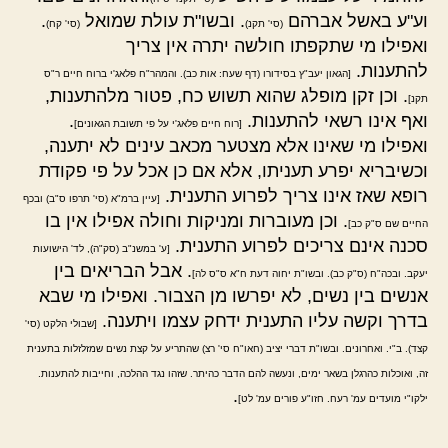
וע"ע באשל אברהם
. ובשו"ת עולת שמואל
.
(סי' תקנ)
(סי' קח)
ואפילו מי שתקפתו חולשה יתרה אין צריך
להתענות.
[הגאון יעב"ץ בסידורו (דף שעח: אות כב). והמהר"ח פלאג'י ברוח חיים ר"ס
. וכן זקן מופלג שהוא תשוש כח, פטור מלהתענות,
תקנ]
ואף אינו רשאי להתענות.
.
[רוח חיים פלאג'י על פי תשובת הגאונים]
ואפילו מי שאינו אלא מצטער מכאב עינים לא יתענה,
וכשיבריא יפרע תעניתו, אלא אם כן אכל על פי פקודת
רופא שאז אינו צריך לפרוע התענית.
[עיין ברמ"א (סי' תרפו ס"ב) ובכף
. וכן מעוברות ומניקות וחולה אפילו אין בו
החיים שם ס"ק כב]
סכנה אינם צריכים לפרוע התענית.
[ע' במשנ"ב (סק"ה), לד' הישועות
. אבל הבריאים בין
יעקב. ובכה"ח (ס"ק כב). ובשו"ת יחוה דעת ח"א ס"ס לה]
אנשים בין נשים, לא יפרשו מן הצבור. ואפילו מי שבא
בדרך וקשה עליו התענית ידחק עצמו ויתענה.
[שבולי הלקט (סי'
קצד). ב"י. ואחרונים. ובשו"ת דברי יציב (חאו"ח סי' רצ) שהתריע על קצת נשים שמזלזלות בתענית
זה, ואוכלות כהרגלן בשאר ימים, ונעשה להם הדבר כהיתר. שזהו נגד ההלכה, וחייבות להתענות.
.
ילקו"י מועדים עמ' רעח. חזו"ע פורים עמ' לט]