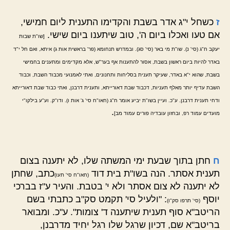
ז
כשחל י"ג אדר בשבת והקדימו התענית ליום חמישי,
אם טעו ואכלו ביום ה', טוב שיתענו ביום שישי.
[שו"ת שבות
יעקב ח"ג (סי' נ). שו"ת מי באר (סי' סג). ובמדרש תנחומא (פר' בראשית אות ג) איתא, ואם חל י"ד
באדר להיות ביום ראשון בשבת, אסור להתענות אף בער"ש, אלא מקדימים ומתענים בחמישי
בשבת, שהוא י"א באדר, שעיקר תענית בסליחות ותחנונים, ואתי לאמנועי מכבוד השבת, וכבוד
השבת עדיף יותר מאלף תעניות, דכבוד שבת דאורייתא, ותענית דרבנן, ואתי כבוד שבת דאורייתא
ודחי תענית דרבנן. ע"כ. ועיין בשו"ת יביע אומר ח"ג (חאו"ח סי' ג' אות ו). ודו"ק. וע"ע בילקו"י
.
מועדים עמוד רפ, ובחזון עובדיה פורים עמוד מב]
ח
חתן בתוך שבעת ימי המשתה שלו, לא יתענה בצום
תענית אסתר. הנה בשו"ת בית דוד
כתב, שחתן
(חאו"ח סי' תעו)
לא יתענה לא צום אסתר ולא י' בטבת. והעיר ע"ז בברכי
יוסף
: "ולעיל סי' תקמט סק"ב כתבתי בשם
(סי' תרפו סק"ו)
הריטב"א סוף תענית שיתענה ד' צומות". ע"כ. ומבואר
בריטב"א שם, דכיון שרגל שלו רגל יחיד מדרבנן,