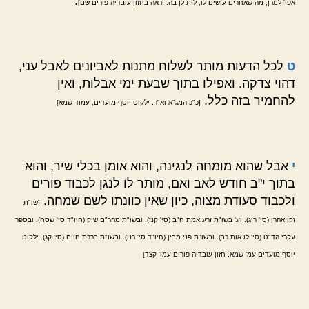
.
אפי' למרן, מה שאחרים עושים לו, לית לן בה. וראה בחזון עובדיה פורים שם]
ט
לכל הדעות מותר לשלוח מתנות לאביונים לאבל עני,
דהוי צדקה. ואפילו בתוך שבעת ימי אבלות, ואין
להחמיר בזה כלל.
[כ"כ המג"א וא"ר. ילקוט יוסף מועדים, עמוד שמא]
י
אבל שהוא מומחה לנגינה, והוא אומן בכלי שיר, והוא
בתוך י"ב חודש לאב ואם, מותר לו לנגן לכבוד פורים
ולכבוד סעודת מצוה, כיון שאין כוונתו לשם שמחה.
[שו"ת
זקן אהרן (סי' ריג). וע' בשו"ת זרע אמת ח"ב (סי' קנז). ובשו"ת מהר"ם שיק (חיו"ד סי' שסח). ובספר
עקרי הד"ט (סי' לו אות כב). ובשו"ת פני מבין (חיו"ד סי' רנו). ובשו"ת ברכת חיים (סי' קג). ילקוט
יוסף מועדים עמ' שמא. חזון עובדיה פורים עמו' קצד]