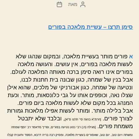
מאת
המחבר
תאריך
הפוסט
פוסט
סימן תרצו – עשיית מלאכה בפורים
א
פורים מותר בעשיית מלאכה, ובמקום שנהגו שלא
לעשות מלאכה בפורים, אין עושים. והעושה מלאכה
בפורים אינו רואה סימן ברכה מאותה המלאכה לעולם.
אבל בנין של שמחה, כגון שבונה בית חתנות לבנו,
ונטיעה של שמחה, כגון אבורניקי של מלכים, שהוא אילן
שצלו נאה, וכופפים אותו על גבי כלונסאות, מותר. וכעת
המנהג בכל מקום שלא לעשות מלאכה ביום פורים.
אבל בלילה מותר. ומותר לעשות אפילו מלאכות גמורות
לצורך פורים.
, ובלבד שלא יתבטל
[הרמ"א בהגה סי' תרצו ס"א]
משמחת פורים.
[מגילה (ה:) רבי נטע נטיעה בפורים, ופריך מדאמר רב יוסף שמחה
ומשתה ויום טוב, יום טוב, שאסורים בעשיית מלאכה, ומסיק רבה בריה דרבא, הספד ותענית קבלו