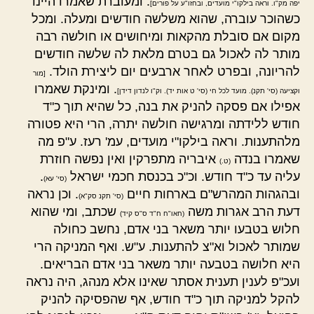
. ומעוברת שאמרו היינו
יפה מק"ו. וראה בילקו"י מועדים, ובחזו"ע על פורים]
כשהוכר עוברה, שהוא משלשה חודשים ומעלה. ומכל
מקום אם סובלת מהקאות ומיחושים או חולשה רבה
מותר לה לאכול גם בטרם מלאת לה שלשה חודשים
להריונה, ובפרט לאחר ארבעים יום ליצירת הולד.
[מור
. ומינקת שאמרו
וקציעה (סי' תקנ). מועד לכל חי (סי' ט אות יד). וק"ו לנדון דידן]
אפילו אם פסקה להניק את בנה, כל שהיא תוך כ"ד
חודש ללידתה ומרגישה חולשה יתרה, הרי היא פטורה
מלהתענות. וראה בילקו"י מועדים, עמ' רעז. ע"פ מה
שאמרו בנדה
איבריה מתפרקין ואין נפשה חוזרת
(ט.)
עליה עד כ"ד חודש. וכ"כ בכנסת חכמי ישראל
.
(סי' עא)
ובהגהות המהרש"ם בארחות חיים
. וכן נראה
(סי' תקנ סק"א)
דעת הרב אגרות משה
שכתב, ומי שהוא
(חאו"ח ח"ד ס"ס קיד)
חלוש בטבעו יותר משאר בני אדם, נחשב כחולה
שמותר לאכול וא"צ להתענות. ע"ש. ואף המניקה הרי
היא חלושה בטבעה יותר משאר בני אדם הבריאים.
ועכ"פ לענין תענית אסתר שאינו אלא מנהג, היה נראה
להקל למניקה תוך כ"ד חודש, אף שהפסיקה להניק