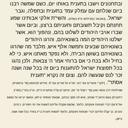
ובתחנונים וישבו בתענית באותו יום, כשם שמשה רבנו
ביום שנלחם עם עמלק עמד בתענית ובתפלה, וגבר
ישראל.
. והשי"ת אלקי אבותינו שמע
[כמבואר במכילתא ס"פ בשלח]
תחנתם וקיבל תשובתם ותעניתם ברצון, וביום אשר
שברו אויבי היהודים לשלוט בהם, ונהפוך הוא, אשר
ישלטו היהודים המה בשונאיהם, והרגו היהודים
בשונאיהם שבעים וחמשה אלף איש, מלבד מה שהרגו
בשונאיהם בשושן הבירה, ולא נפקד מאתנו איש, כי לא
בחיל ולא בכח כי אם ברוחי אמר ה' צבאות. ולכן נהגו
בכל תפוצות ישראל להתענות ביום זה בכל שנה ושנה
זכר לנס שנעשה להם. וצום זה נקרא "תענית
אסתר".
[ילקו"י מועדים עמ' רעז. חזו"ע על פורים עמ' לז. מדרש תנחומא (פר' בראשית).
שאילתות דרב אחאי גאון (פר' ויקהל סי' סו). הרמב"ם (פ"ה מתענית ה"ה). וע"ע בהר"ן (ספ"ב
דתענית) בשם הראב"ד שכתב, שיש לנו סמך בכתוב, שנאמר (אסתר ט לא), וכאשר קיימו על נפשם
ועל זרעם דברי הצומות וזעקתם, כלומר, שכשם שקבלו עליהם לעשות את ימי הפורים, כימים
טובים, כך קבלו עליהם דברי הצומות וזעקתם, כלומר לעשות תענית בי"ג באדר בכל שנה ושנה.
.
ע"ש]