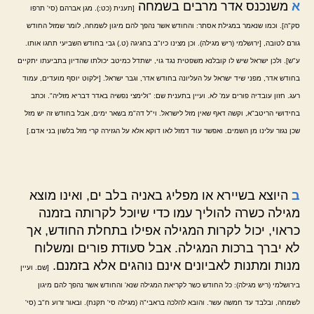
א
משנכנס אדר מרבים בשמחה
[תענית (כט:). מגן אברהם (סי' תרפו
סק"ה]. וכמו שנאמר במגילת אסתר: והחודש אשר נהפך להם מיגון לשמחה, לומר שמזל החודש
גורם לטובה, [ירושלמי (ריש מגילה). וכן מצינו כיו"ב בחגיגה (ט.) גבי בחודש השביעי תחגו אותו.
ע"ש]. ולכן ישראל שיש לו קובלנא משפטית נגד גוי, ישתדל כמיטב יכולתו שהדיון בתביעתו יתקיים
בחודש אדר, מפני שיד ישראל על העליונה בחודש אדר, וגבר ישראל. [ילקוט יוסף מועדים, עמוד
רעג. חזון עובדיה פורים עמ' לא. ועיין בתענית שם: "ולימצי נפשיה באדר דבריא מזליה". וכתב
בחידושי הריטב"א, וקשה דאף שאין מזל לישראל. וי"ל דה"מ בשאר ימים, אבל בחודש זה יש מזל
שכן נגזר עלינו מן השמים. ואפשר עוד דמזל לאו דוקא אלא על הגזירה קרי מזל בלשון בני אדם.]
ב
היוצא בשיירא או מפליג באניה בלב ים, ואינו מוצא
מגילה כשרה להוליך עמו כדי שיוכל לקרותה בזמנה
כראוי, יכול לקרות המגילה אפילו בתחלת החודש, אך
לא יברך ברכות המגילה. אבל סעודת פורים ומשלוח
מנות ומתנות לאביונים אינם נוהגים אלא בזמנם.
[שם. ועיין
בירושלמי (ריש מגילה): כל החודש כשר לקריאת המגילה שנא' והחודש אשר נהפך להם מיגון
לשמחה, ובלבד עד חמשה עשר. והובא להלכה בראבי"ה (מגילה סי' תקנח). ובאור זרוע ח"ב (סי'