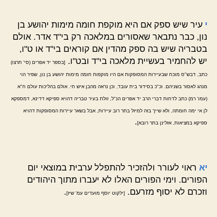
י
עיר שיש ספק אם היא מוקפת חומה מימות יהושע בן
נון, כבר נתבאר שאסורים במלאכה רק בי"ד אדר. אולם
בטבריה שיש בה ספק מהדין אם קוראים בי"ד או ט"ו,
יש להחמיר בעשיית מלאכה בי"ד ובט"ו.
[בספר יד אפרים (סי' תרצו)
כתב, דבש"ס מוכח שבעיירות המסופקות אם היו מוקפות חומה מימות יהושע בן נון, שפיר הוי
מנהג לאסור בשניהם. וכ"כ בסידור בית עובד, וכן נראה מהבן איש חי. אולם בהליכות עולם ח"א
(עמו' רמ) כתב לדחות דברי הרב יד אפרים הנ"ל, זולת בעיר טבריה דהויא ספיקא דדינא, דמספקא
לן אי ימה חומתה, ולא שייך בזה למיזל בתר רוב עיירות, אבל בשאר עיירות המסופקות דהויא
.
ספיקא במציאות, אזלינן בתר רובא]
יא
ראוי לעורר ולהזכיר להתפלל ערבית במוצאי יום
הפורים. וימי הפורים האלו לא יעברו מתוך היהודים
וזכרם לא יסוף מזרעם.
.
[ילקוט יוסף מועדים עמ' שיז]