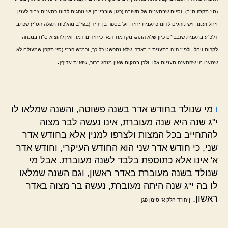
(סי' תקסו ס"ב). וסיים שבתענית של תשובה (כגון שובבי"ם) יש נוהגים לדונו כתענית צבור לענין
ויחל ועננו. ויש נוהגים לדונו כתענית יחיד. וע' בספר בן ידיד (בפי"ב מהלכות תפלה הט"ז) שכתב
דלכ"ע בתענית שובבי"ם כיון שלא הונהג מקדמת דנא, כיחידים דמו, ואין להוציא ס"ת במנחה
לקרות ויחל. ולפ"ז ה"ה בתענית ז' באדר, שלא נתפשט כל כך, וכמ"ש הב"י (סי' תקפ) שמעולם לא
.
שמענו מי שהתענה תעניות אלו. ולכן במקום שאין מנהג ברור, שוא"ת עדיף]
ו
מי שנולד בחודש אדר בשנה פשוטה, והשנה שמלאו לו
י"ג שנה היא שנה מעוברת, אינו נעשה לבר מצוה
להתחייב בכל המצות ולצרפו למנין אלא בחודש אדר
שני, כי חודש אדר שני הוא החודש העיקרי, וחודש אדר
א' אינו אלא כתוספת בלבד לשנה מעוברת. אבל מי
שנולד בשנה מעוברת באדר ראשון, וגם השנה שמלאו
לו בה י"ג שנה היתה מעוברת, נעשה בר מצוה באדר
ראשון.
[יחו"ד חלק א' סימן פג]