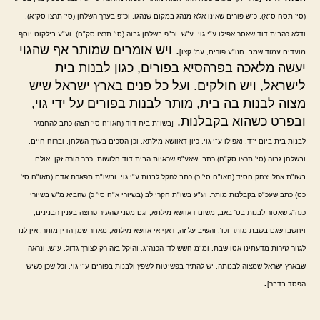
(סי' תסח ס"א), כ"ש פורים שאינו אלא מנהג במקום שנהגו. וכ"פ בערך השלחן (סי' תרצו סק"א),
ודלא כהבית דוד שאסר אפילו ע"י גוי. ע"ש. וכ"פ בשלחן גבוה (סי' תרצו סק"ח). וע"ע בילקוט יוסף
. ויש אומרים שמותר אף שהגוי
מועדים עמוד שמב. חזו"ע פורים, עמ' קצו]
יעשה מלאכה בפרהסיא בפורים, כגון לבנות בית
לישראל, ויש חולקים. ועל כל פנים בארץ ישראל שיש
מצוה לבנות בה בית, מותר לבנות בפורים על ידי גוי,
ובפרט כשהוא בקבלנות.
[בשו"ת בית דוד (חאו"ח סי' תצה) כתב להחמיר
לבנות בית ביום י"ד, ואפילו ע"י גוי, כיון דאוושא מילתא. וכן הסכים בערך השלחן, וברוח חיים.
ובשלחן גבוה (סי' תרצו סק"ח) כתב, שאע"פ שראיות הבית דוד חלושות, כבר הורה זקן. אולם
בשו"ת אהל יצחק חסיד (חאו"ח סי' כ) כתב להקל לבנות ע"י גוי. ובשו"ת תפארת אדם (חאו"ח סי'
כט) כתב שעכ"פ בקבלנות מותר. וע"ע בשו"ת חקרי לב (בשיורי א"ח סי' כ) שהביא מ"ש בשיורי
כנה"ג שאסור לבנות בט' באב, משום דאוושא מילתא, וגם מפני שהעיר פרוצה בענין הבנינים,
ויחשבו שגם בשבת מותר וכו'. והשיב על זה, דאף אי אוושא מילתא, מאחר שמן הדין מותר, אין לנו
לגזור גזירות מדעתינו אטו שבת. ומ"מ חשש לד' הכנה"ג, והיקל בזה רק לצורך גדול. ע"ש. ונראה
שבארץ ישראל שמצוה לבנותה, יש להתיר בפשיטות לשפץ ולבנות בפורים ע"י גוי. וכל שכן כשיש
.
הפסד בדבר]