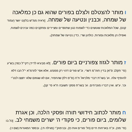
ו
מותר להצטלם ולצלם בפורים שהוא גם כן כמלאכה
של שמחה, וכבנין ונטיעה של שמחה.
[וראיה ממ"ש בלקט יושר (עמוד
קנט), שכל המלאכות שעושים כדי לשמוח כגון שתופרים ומציירים ומתקנים כמה ענינים לשמוח,
.
ואפילו הן מלאכות גמורות, כולהון שרי, כדין נטיעה של שמחה]
ז
מותר לגזוז צפורניים ביום פורים.
[לא מבעיא לדידן דקי"ל כמרן בש"ע
(סי' תקלב ס"א) בדין חוה"מ דשרי, וכ"ש פורים דהוי רק ממנהג. אלא אפי' להרמ"א י"ל הבו דלא
להוסיף עלה. וע' בשו"ת דברי מלכיאל ח"ה (ס"ס רלז) שהחמיר, אם לא שגוזזם שלא יחצצו לנט"י
.
וכו'. ע"ש. ואין דבריו מוכרחים. וע' בשו"ת פסקי תשובה ח"א סי' קנ]
ח
מותר לכתוב חידושי תורה ופסקי הלכה, וכן אגרת
שלומים, ביום פורים, כי פקודי ה' ישרים משמחי לב.
[כל בו
(סי' מה), וכ"ה בארחות חיים (הל' פורים אות כז), ובנימוק"י (מגילה ח:), ובספר המאורות (שם ז:).