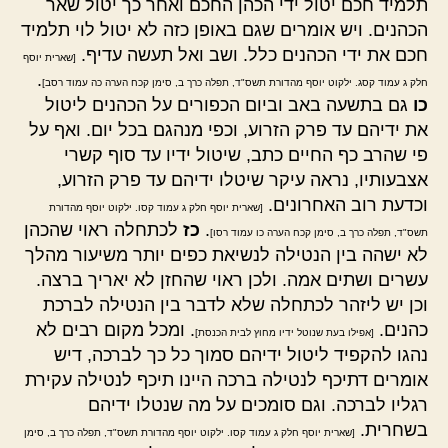
תלמיד חכם יטול ידי הכהן החכם ואחר כך יטול שאר
הכהנים. ויש אומרים שגם באופן כזה לא יטול לוי תלמיד
חכם את ידי הכהנים כלל. ושב ואל תעשה עדיף.
[שארית יוסף
.
חלק ג עמוד קסג. ילקוט יוסף מהדורת תשס"ד, תפלה כרך ב, סימן קכח הערה כה עמוד רסב]
כו
גם בתשעה באב וביום הכפורים על הכהנים ליטול
את ידיהם עד פרק הזרוע, וכפי מנהגם בכל יום. ואף על
פי שהרב כף החיים כתב, שיטול ידיו עד סוף קשרי
אצבעותיו, נראה עיקר שיטלו ידיהם עד פרק הזרוע,
וכדעת רוב האחרונים.
[שארית יוסף חלק ג עמוד קסו. ילקוט יוסף מהדורת
.
כז
לכתחלה ראוי שהכהן
תשס"ד, תפלה כרך ב, סימן קכח הערה כו עמוד רסו]
לא ישהה בין הנטילה לנשיאת כפים יותר משיעור מהלך
עשרים ושתים אמה. ולכן ראוי שהחזן לא יאריך ברצה.
וכן יש ליזהר לכתחלה שלא לדבר בין הנטילה לברכת
כהנים.
. ומכל מקום רבים לא
[אפילו בעת שנוטל ידיו מחוץ לבית הכנסת]
נהגו להקפיד ליטול ידיהם סמוך כל כך לברכה, דיש
אומרים דתיכף לנטילה ברכה היינו תיכף לנטילה עקירת
רגליו לברכה. וגם סומכים על מה שנטלו ידיהם
בשחרית.
[שארית יוסף חלק ג עמוד קסו. ילקוט יוסף מהדורת תשס"ד, תפלה כרך ב, סימן