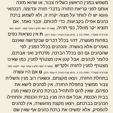
משמש במנין הראשון כשליח צבור, או שהוא מזכה
אותם לפני קריאת התורה בדברי תורה וכדומה, דבכהאי
גוונא יש לו לוותר על מצוה יקרה זו, ולא לשמוע ברכת
כהנים אפילו בקביעות, כדי לזכותם, וכבר נאמר, אם
תוציא יקר מזולל, כפי תהיה.
[שארית יוסף חלק ג עמוד קמה. ילקוט יוסף
.
ח
אין נשיאות כפים
מהדורת תשס"ד, תפלה כרך ב, סימן קכח הערה ז עמוד רכז]
בפחות מעשרה, דהוי בכלל דברים שבקדושה שאינם
נאמרים אלא בעשרה. והכהנים בכלל המנין, לפי
שהכהנים גם הם בכלל הברכה, מדכתיב ואני אברכם,
כלומר לכהנים. אבל קטן אינו מצטרף למנין, כמו שאינו
מצטרף למנין לחזרה ולקדיש.
[שארית יוסף חלק ג עמוד קמו. ילקוט יוסף
.
ט
אם היו עשרה
מהדורת תשס"ד, תפלה כרך ב, סימן קכח הערה ח עמוד רכז]
בתחלת החזרה, ויצאו מקצתם, ונשארו רוב מנין והשליח
צבור ממשיך בתפלת החזרה, אין לכהנים לישא את
כפיהם, שאין להם להתחיל בברכת כהנים כשאין מנין
בבית הכנסת. אבל אם היה מנין בבית הכנסת, והתחילו
הכהנים בברכתם, ויצאו מקצת מהעשרה, אין לכהנים
להפסיק, אלא ימשיכו את ברכת כהנים אף שאין שם