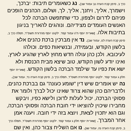
.
נג
כשאומרים תיבות: יברכך,
כרך ב, סימן קכח הערה נב עמוד שב]
וישמרך, אליך, ויחנך, אליך, לך, ושלום, הכהנים הופכים
פניהם לדרום ולצפון, כדי שתתפשט הברכה לכל
האנשים העומדים מצידיהם. ונוהגים להאריך בניגון
בתיבות אלה.
[שארית יוסף ח"ג עמוד קפד. ילקוט יוסף מהדורת תשס"ד, תפלה כרך ב,
.
נד
אין מברכין ברכת כהנים אלא
סימן קכח הערה לט, עמוד שב]
בלשון הקודש, ובעמידה, ובנשיאות כפים. וכולהו
לעיכובא. ולכן כהן עולה חדש מחוץ לארץ שהגיע לארץ,
ואינו יודע לשון הקודש, טוב שיצא מבית הכנסת ולא
ישא את כפיו עד שילמד הברכה בלשון הקודש.
[שארית יוסף
.
חלק ג עמוד קפד. ילקוט יוסף מהדורת תשס"ד, תפלה כרך ב, סימן קכח הערה נד, עמוד שב]
נה
יש אומרים שיש דין "שומע כעונה" גם בברכת כהנים,
ולדבריהם כהן שהוא צרוד שאינו יכול לברך ולומר את
פסוקי הברכה, יכול לעלות לדוכן ולישא כפיו, ויבקש
מחבירו שיכוין להוציאו ידי חובת הברכה ופסוקי הברכה,
וגם הוא יתכוין לצאת, ויוצא בזה ידי חובה. ויענה אמן
אחר המברך.
[שארית יוסף חלק ג עמוד קפד. ילקוט יוסף מהדורת תשס"ד, תפלה כרך
.
נו
אם השליח צבור כהן, ואין שם
ב, סימן קכח הערה נה, עמוד שג]