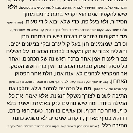
[וכן
. אלא
הדבר מצוי אצל בני העדה התימנית לכבד את החשוב שבקהל לומר פסוקי ברכת כהנים]
שיש להקפיד שגם הוא יקריא ברכת כהנים מתוך
הסידור, ולא בעל פה, כדי שלא יבוא לידי טעות.
[שארית יוסף
.
חלק ג עמוד קעה. ילקוט יוסף מהדורת תשס"ד, תפלה כרך ב, סימן קכח הערה מג, עמוד רפה]
מד
במקומות שנוהגים בשבת שיש בו שמחת חתן
וכיו"ב, שמזמינים חזן בעל קול ערב ובקי בניגונים יפים,
והשליח צבור שותק ומקשיב לברכת הכהנים, על השליח
צבור לענות אמן אחר ברכה ראשונה של הכהנים, ואחר
כל פסוק ופסוק מברכת הכהנים, ואין בזה חשש הפסק.
אך המקריא לכהנים לא יענה אמן, זולת אחר הפסוק
האחרון.
[שארית יוסף חלק ג עמוד קעה. ילקוט יוסף מהדורת תשס"ד, תפלה כרך ב, סימן
.
מה
על הכהנים להזהר שלא יחלקו את
קכח הערה מד, עמוד רפה]
התיבה לשנים לצורך משקל הנגינה, אלא יאמרו את כל
המילה ביחד. ומה שיש נוהגים לנגן באמירת וישמר בלא
כ"ף, ואחר כך הכ"ף, וכן עושים בויחנך, טעות הוא בידם,
דדוקא בסוף מאריך, דקודם שמסיים לא משמע כוונת
התיבה כלל.
[שארית יוסף חלק ג' עמוד קעה. ילקוט יוסף מהדורת תשס"ד, תפלה כרך ב,