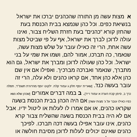
א
מצות עשה מן התורה שהכהנים יברכו את ישראל
בנשיאת כפים. וכל כהן שנמצא בבית הכנסת בעת
שהחזן קורא "כהנים" בעת חזרת השליח צבור, ואינו
עולה לדוכן לברך את ישראל, אף על פי שביטל מצות
עשה אחת, הרי זה כאילו עובר על שלש מצות עשה,
שנאמר, כה תברכו, אמור להם, ושמו את שמי על בני
ישראל. וכל כהן שעולה לדוכן ומברך את ישראל, גם הוא
מתברך, שנאמר ואברכה מברכיך. ואפילו אם אין שם
כהן אלא כהן אחד, אם קראו כהנים ולא עלה, הרי זה
עובר בעשה כנז'.
[שארית יוסף חלק ג עמוד קלח. ילקוט יוסף מהדורת תשס"ד, תפלה
.
ב
במה דברים אמורים
כרך ב, סימן קכח הערה א עמוד ריד]
[שכהן שלא נשא
אם היה הכהן בבית הכנסת בשעה
כפיו כאילו עובר על ג' מצות עשה]
שקראו כהנים, או אם אמרו לו לעלות או ליטול ידיו. אבל
אם לא היה בבית הכנסת בשעה שהשליח צבור קרא
כהנים, אינו עובר אפילו בעשה דכה תברכו. לפיכך
כהנים שאינם יכולים לעלות לדוכן מסיבת חולשה או