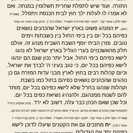
התורה. ועוד שיש לתפלת שחרית תשלומין במנחה. ואם
לא אמרו לו לעלות ילך חוץ לבית הכנסת ויתפלל.
[שארית
יוסף חלק ג עמוד קנד. ילקוט יוסף מהדורת תשס"ד, תפלה כרך ב, סימן קכח הערה טז עמוד
.
יז
המנהג פשוט בארץ ישראל שהכהנים נושאים
רמג]
כפיהם בכל יום בין בימי החול בין בשבתות וימים
טובים. ומרן הבית יוסף השבח השביח מנהג זה. אולם
חלק מהאשכנזים בערי הגליל בארץ ישראל לא נהגו
לישא כפיהם בימי החול. אבל יותר נכון שגם הם ינהגו
לישא כפיהם בכל יום, כי טוב בעיני ה' לברך את ישראל.
וכיום קהלות רבים בחוץ לארץ מבני עדות המזרח גם כן
נוהגים שהכהנים נושאים כפיהם בחול כמו בשבת.
וקהלות שנהגו בחו"ל שלא לישא כפיהם בכל יום, מותר
להם לשנות ממנהגם, ולהנהיג נשיאת כפים בכל יום.
וכל שכן שאם הכהן כבר עלה, דשוב לא ירד.
[וכהן שנקלע בחו"ל
.
למקומות שאין הכהנים נושאים כפיהם, אין צריך שיצא מחוץ לבית הכנסת סמוך לברכת כהנים]
[שארית יוסף חלק ג עמוד קנד. ילקוט יוסף מהדורת תשס"ד, תפלה כרך ב, סימן קכח הערה יז
.
יח
מחנכים גם את הקטנים שיעלו לדוכן לישא
עמוד רמד]
כפיהם יחד עם הגדולים.
[ומחנכים אותם גם בברכה, ואין כאן חשש ברכה