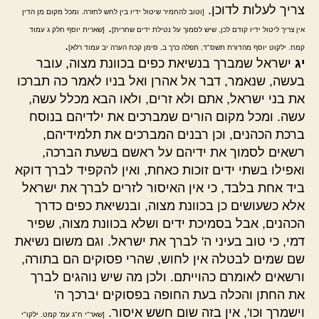
צריך לעלות לדוכן.
[וטוב להחמיר שיטול ידיו בין לחש לחזרה. ומכל מקום מן הדין
.
אין צריך ליטול ידיו קודם לכן, שיש לסמוך על נטילת ידים שחרית]
[שארית יוסף חלק ג עמוד
.
קמח. ילקוט יוסף מהדורת תשס"ד, תפלה כרך ב, סימן קכח הערה יב עמוד רלא]
יג
ישראל שמברך בנשיאת כפים בכוונת מצוה, עובר
בעשה, שנאמר, דבר אל אהרן ואל בניו לאמר כה תברכו
את בני ישראל, אתם ולא זרים, ולאו הבא מכלל עשה,
עשה. ומכל מקום הורים שמברכים את ילדיהם בנוסח
ברכת הכהנים, וכן רבנים המברכים את תלמידיהם,
רשאים לסמוך את ידיהם על ראשם בשעת הברכה,
ואפילו בשתי ידים זוכות כאחת, ואין להקפיד לברך דוקא
ביד אחת בלבד, כי אין האיסור לזרים לברך את ישראל
אלא כשעושים כן בכוונת מצוה, ובנשיאת כפים כדרך
הכהנים, אבל בסמיכת ידים ושלא בכוונת מצוה, שפיר
דמי, כי טוב בעיני ה' לברך את ישראל. וגם משום נשיאת
שם שמים לבטלה אין לחוש, שהרי פסוקים הם בתורה,
ורשאים לאומרם כהוייתם. ולכן מה שיש נוהגים לברך
את החתן והכלה בעת החופה בפסוקים יברכך ה'
וישמרך וכו', אין בזה שום חשש איסור.
[שאר"י ח"ג עמ' קמט. ילקו"י