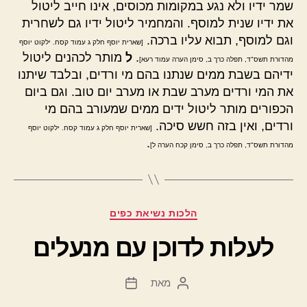
שמר ידיו ולא נגע במקומות מכוסים, אינו חייב ליטול
את ידיו שנית למוסף. והמחמיר ליטול ידיו גם לשחרית
וגם למוסף, תבוא עליו ברכה.
[שארית יוסף חלק ג עמוד קסח. ילקוט יוסף
.
ל
מותר לכהנים ליטול
מהדורת תשס"ד, תפלה כרך ב, סימן הערה עמוד רעא]
ידיהם בשבת ממים שנתנו בהם מי ורדים, ובלבד שיתנו
את המי ורדים מערב שבת או מערב יום טוב. וגם ביום
הכפורים מותר ליטול ידים ממים שמעורב בהם מי
ורדים, ואין בזה חשש סיכה.
[שארית יוסף חלק ג עמוד קסח. ילקוט יוסף
.
מהדורת תשס"ד, תפלה כרך ב, סימן קכח הערה ל]
קטגוריות
הלכות נשיאת כפים
לעלות לדוכן עם מנעלים
מאת
המחבר
תאריך
הפוסט
פוסט