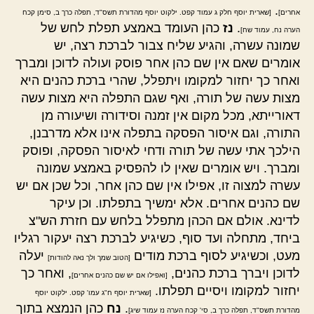
.
אחרים]
[שארית יוסף חלק ג עמוד קפט. ילקוט יוסף מהדורת תשס"ד, תפלה כרך ב, סימן קכח
.
נז
כהן העומד באמצע תפלת לחש של
הערה נח, עמוד שח]
שמונה עשרה, והגיע שליח צבור לברכת רצה, יש
אומרים שאם אין שם כהן אחר פוסק ועולה לדוכן ומברך
ואחר כך יחזור למקומו ויתפלל, שהרי ברכת כהנים היא
מצות עשה של תורה, ואף שגם התפלה היא מצות עשה
דאורייתא, מכל מקום אין זמנה וסידורה ושיעורה מן
התורה, וגם איסור הפסקה בתפלה אינו אלא מדרבנן,
הילכך אתי עשה של תורה ודחי לאיסור הפסקה, ופוסק
ומברך. ויש אומרים שאין לו להפסיק באמצע שמונה
עשרה למצוה זו, אפילו אין שם כהן אחר, וכל שכן אם יש
שם כהנים אחרים. אלא ימשיך בתפלתו. וכן עיקר
לדינא. אולם אם הכהן מתפלל בלחש עם חזרת הש"צ
ביחד, מתחלה ועד סוף, כשיגיע לברכת רצה יעקור רגליו
מעט, וכשיגיע לסוף ברכת מודים
יעלה
[הטוב שמך ולך נאה להודות]
לדוכן ויברך ברכת כהנים,
, ואחר כך
[ואפילו אם יש שם כהנים אחרים]
יחזור למקומו ויסיים תפלתו.
[שארית יוסף ח"ג עמו' קפט. ילקוט יוסף
.
נח
כהן הנמצא בתוך
מהדורת תשס"ד, תפלה כרך ב, סי' קכח הערה נז עמוד שיג]