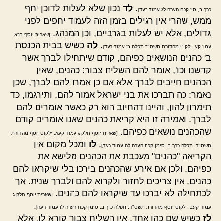
.
לד
נכון שלא לעלות לדוכן יחף
כרך ב, סי' קכח הערה לג עמוד רעד]
ממש, שהרי אין רגילים בזמן הזה לעמוד יחפים לפני
גדולים, אלא יש לעלות בגרביים, וכן המנהג.
[שארית יוסף ח"א
.
לה
כשיש בבית הכנסת
עמו' קע. ילקו"י מהדורת תשס"ד תפלה ב' עמוד רעד]
ב' כהנים הנושאים כפיהם, קודם שיתחילו לברך אשר
קדשנו וכו', אומר להם השליח צבור: כהנים, שאין
הכהנים חייבים לברך אלא אם כן אמרו להם לברך, שכן
נאמר: כה תברכו את בני ישראל אמור להם, ותירגמו, כד
תימרון להון, והיינו דהחיוב הוא רק כאשר אומרים להם
לברך. ואמירה זו היא קריאת כהנים שאנו אומרים קודם
שהכהנים נושאים כפיהם.
[שארית יוסף חלק ג עמוד קעא. ילקוט יוסף מהדורת
.
לו
ומכל מקום אין
תשס"ד, תפלה כרך ב, סימן קכח הערה לה עמוד רעד]
הקריאה "כהנים" מעכבת את הכהנים מלישא את
כפיהם. ולכן אם אירע שהכהנים בירכו בלי שיקראו להם
כהנים, אין צריכים לחזור ולקרוא להם ולברך שנית. אך
לכתחילה לא יברכו עד שיקראו להם כהנים.
[שארית יוסף חלק ג
.
עמוד קעב. ילקוט יוסף מהדורת תשס"ד, תפלה כרך ב, סימן קכח הערה לו עמוד רעה]
לז
כשיש שם כהן אחד, אין השליח צבור קורא לו, אלא