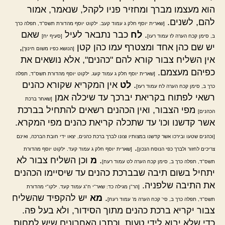
הוא מעצמו מברך ומחזיר פניו לקהל, שנאמר, אמור
להם, לשנים.
[שארית יוסף חלק ג עמוד קעב. ילקוט יוסף מהדורת תשס"ד, תפלה כרך
.
לח
כבר נתבאר לעיל
שאם
ב, סימן קכח הערה לז עמוד רעו]
[סעיף יח]
יש שם כהן אחד ומצטרף עמו כהן קטן
,
[הנושא כפיו משום חינוך]
אין השליח צבור קורא להם "כהנים", אלא נושאים את
כפיהם מעצמם.
[שארית יוסף חלק ג עמוד קעג. ילקוט יוסף מהדורת תשס"ד, תפלה
.
לט
אין המקריא שקורא כהנים
כרך ב, סימן קכח הערה לח עמוד רעז]
רשאי לפתוח בקריאת יברכך עד שיכלה אמן
[שאחר ברכת
מפי הצבור, ואין הכהנים רשאים להתחיל בברכת
הכהנים]
אשר קדשנו וכו' עד שתכלה קריאת כהנים מפי המקרא.
[וכהנים שטעו ובירכו אשר קדשנו במצותיו וצונו לברך ברכת כהנים, יצאו ידי חובת הברכה, ואינם
.
צריכים לחזור ולברך כפי הנוסח הנכון]
[שארית יוסף חלק ג עמוד קעד. ילקוט יוסף מהדורת
.
מ
וכן השליח צבור לא
תשס"ד, תפלה כרך ב, סימן קכח הערה לט עמוד רעח]
יתחיל בשום תיבה שבברכת כהנים עד שיסיימו הכהנים
את התיבה שלפניה.
[הר"ן מגילה כד: שאר"י ח"ג עמוד קעד. ילקו"י מהדורת
.
מא
יש להקפיד שהשליח
תשס"ד, תפלה כרך ב, סי' קכח הערה מ' עמוד רעח]
צבור יקריא ברכת כהנים מתוך הסידור, ולא בעל פה.
כדי שלא יבוא לידי טעות. וכתבו האחרונים שיש למחות