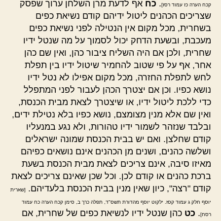
.
כח
אף לדעת מרן השלחן ערוך שפסק
קכח הערה כז עמוד רסז]
שצריכים הכהנים ליטול ידיהם קודם נשיאת כפים
בשחרית, מכל מקום אין הנטילה לפני נשיאת כפים
מעכבת, ובשעת הדחק יכול לסמוך על מה שנטל ידיו
שחרית, ולכן אם היה השליח ציבור כהן, ואין שם כהן
אחר, אף על פי שטוב להחמיר שיטול ידיו בין תפלת
לחש לתפלת החזרה, מכל מקום אפילו לא נטל ידיו
נושא כפיו. וכן אם יצטרך הכהן לעבור לפני המתפלל
כדי ללכת ליטול ידיו, או שיצטרך לצאת מבית הכנסת,
ואין שם אלא מנין מצומצם, נושא כפיו בלא נטילת ידים,
ובלבד שנזהר לשמור ידיו טהורות, ולא נגע במנעליו
קודם שחלצן. ואם יש בבית הכנסת שמונה ישראלים
ושלשה כהנים, ושנים מן הכהנים אינם נושאים כפיהם
מאיזו סיבה, אינם צריכים לצאת מבית הכנסת בשעת
ברכת כהנים או קודם לכן. וכל שכן שאינם צריכים לצאת
קודם "רצה", כיון שאין מנין בבית הכנסת בלעדיהם.
[שארית
יוסף חלק ג עמוד קסז. ילקוט יוסף מהדורת תשס"ד, תפלה כרך ב, סימן קכח הערה כח עמוד
.
כט
כהן שנטל ידיו לנשיאת כפים של שחרית, אם
רסח]