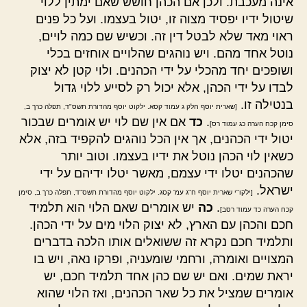
אינה מעכבת. ולכן אם הכהן חושש שאם ימתין ללוי
שיטול ידיו יפסיד מצוה זו, יטול בעצמו. ועל כל פנים
ראוי מאד שלא לבטל דין זה. וכשיש שם כמה לויים,
נוטל אחד מהם. ויש נוהגים שהלויים אוחזים בכלי
ושופכים יחד מהכלי על ידי הכהנים. ולוי קטן לא יצוק
לבדו על ידי הכהן, אלא יכול רק לסייע ללוי גדול
בנטילה זו.
[שארית יוסף חלק ג עמוד קסא. ילקוט יוסף מהדורת תשס"ד, תפלה כרך ב,
.
כד
אם אין שם לוי יש אומרים שבכור
סימן קכח הערה כג עמוד רס]
יטול ידי הכהנים, אך אין הכל נוהגים להקפיד בזה, אלא
כשאין לוי הכהן נוטל את ידיו בעצמו. וטוב יותר
שהכהנים יטלו ידי עצמם, מאשר יטלו ידיהם על ידי
ישראל.
[ילקו"י שארית יוסף ח"ג עמ' קסג. ילקוט יוסף מהדורת תשס"ד, תפלה כרך ב, סימן
.
כה
יש אומרים שאם הלוי הוא תלמיד
קכח הערה כד עמוד רסב]
חכם והכהן עם הארץ, לא יצוק הלוי מים על ידי הכהן.
ותלמיד חכם נקרא זה ששואלים אותו הלכה בדברים
המצויים ואומרה, ורחמי שומעניה, ופרקו נאה, ויש בו
יראת שמים. ואם יש שם כהן אחד תלמיד חכם, יש
אומרים שמציל את כל שאר הכהנים, ואז הלוי שהוא