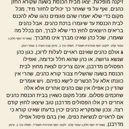
זיקנה מופלגת, יצאו מבית הכנסת בשעה שקורא החזן
כהנים. ואף על פי שאחר כך יכולים לחזור מיד, מכל
מקום כדי שלא יאמרו שהם פגומים נהגו שלא להכנס
לבית הכנסת עד שיגמרו ברכת כהנים. אבל כהנים
בריאים היוצאים לחוץ כדי שלא לברך, הם בכלל מה
שאמרו, שכל כהן שאינו מברך אינו מתברך.
[שארית יוסף חלק ג
.
עמוד קלט. ילקוט יוסף מהדורת תשס"ד, תפלה כרך ב, סימן קכח הערה ב עמוד רטז]
ג
אולם כהנים שאינם ראויים לעלות לדוכן, כגון כהן
שנשא גרושה, או כהן שהוא חלל וכדומה, ואפילו
הפסולים מדרבנן, אינם צריכים לצאת מחוץ לבית
הכנסת בשעה שהשליח צבור קורא כהנים, שהרי אין
כוונתו אלא על הכשרים לישא כפיהם. ויש אומרים
שהדין כן אפילו אין שם כהנים אחרים אלא אלה
שחכמים פסלום. ומכל מקום כשאין בבית הכנסת כהנים
אחרים רק אלו הפסולים מדרבנן טוב שיצאו לחוץ קודם
רצה. ונכון שהמקריא כהנים יכוין בדעתו שאינו קורא כי
אם לראויים לנשיאת כפים, ואין בהם פיסול אפילו
מדרבנן.
[שארית יוסף חלק ג עמוד קלט. ילקוט יוסף מהדורת תשס"ד, תפלה כרך ב, סימן