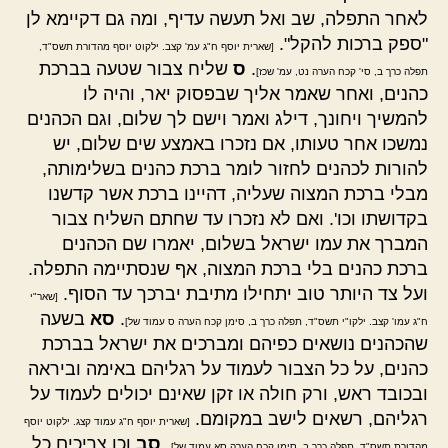
לאחר התפלה, שב ואל תעשה עדיף, ומה גם דקיימא לן
"ספק ברכות להקל".
[שארית יוסף ח"ג עמ' קצב. ילקוט יוסף מהדורת תשס"ד,
.
ס
שליח צבור שטעה בברכת
תפלה כרך ב, סי' קכח הערה נט, עמ' שכז]
כהנים, ואחר שאמר אליך שבפסוק יאר, והיה לו
להמשיך ויחונך, דילג ואמר וישם לך שלום, וגם הכהנים
נמשכו אחר טעותו, אם נזכרו באמצע שים שלום, יש
להורות לכהנים לחזור לומר ברכת כהנים בשלימותה,
מבלי ברכת המצוה שעליה, דהיינו ברכת אשר קדשנו
בקדושתו וכו'. ואם לא נזכרו עד שחתם השליח צבור
המברך את עמו ישראל בשלום, יאמרו שם הכהנים
ברכת כהנים בלי ברכת המצוה, אף שנסתיימה התפלה.
ועל צד היותר טוב יתחילו מתיבת יברכך עד הסוף.
[שאר"י
.
סא
בשעה
ח"ג עמו' קצב. ילקו"י תשס"ד, תפלה כרך ב, סימן קכח הערה ס עמוד של]
שהכהנים נושאים כפיהם ומברכים את ישראל בברכת
כהנים, על כל הצבור לעמוד על רגליהם באימה וביראה
ובכובד ראש, ורק חולה או זקן שאינם יכולים לעמוד על
רגליהם, רשאים לישב במקומם.
[שארית יוסף ח"ג עמוד קצג. ילקוט יוסף
.
סב
וכן צריכים כל
מהדורת תשס"ד, תפלה כרך ב, סימן קכח הערה סא עמוד של]