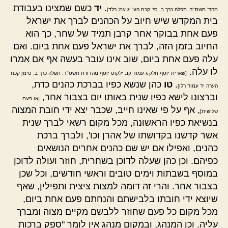
.
יד
כשם שמצינו בעבודת
מהד' תשס"ד, תפלה כרך ב, סי' קכח הע' יג עמ' רלד]
בית המקדש שיש חיוב על הכהנים לברך את ישראל
פעם אחת בבוקר אחר קרבן תמיד של שחר, כך הוא
החיוב בזמן הזה, לברך את ישראל פעם אחת ביום. ואם
עלה פעם אחת ביום, שוב אינו עובר בעשה אף אם אמרו
לו עלה.
[שארית יוסף חלק ג עמוד קנ. ילקוט יוסף מהדורת תשס"ד, תפלה כרך ב, סימן קכח
.
טו
כהן שנשא כפיו בברכת כהנים כדת,
הערה יד עמוד רלו]
וברצונו לישא כפיו שנית באותו יום בצבור אחר,
[או פעם
, אף על פי שאינו חייב, שכבר יצא ידי חובת המצוה
שלישית]
בנשיאת כפיו הראשונה, מכל מקום רשאי לברך שנית
אשר קדשנו בקדושתו של אהרן וכו', ולברך ברכת
כהנים, ואפילו אם יש שם כהנים אחרים הנושאים
כפיהם. וכן כהן שעלה לדוכן בשחרית, חוזר ועולה לדוכן
במוסף בשבתות וימים טובים וראשי חודשים, וכל שכן
בצבור אחר. והרי זה דומה למצות ציצית ותפילין, שאף
שיוצא ידי חובתו בלבישתם והנחתם פעם אחת ביום,
מכל מקום כל פעם שחוזר ללבשם מקיים מצוה ומברך
עליה. וכן המנהג, ובמקום מנהג אין לומר "ספק ברכות