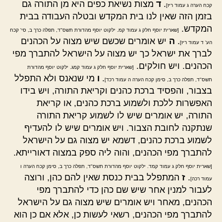
.
ד
מצות נשיאת כפים היא מן התורה גם
קכח הערה ג עמוד ריז]
בזמן הזה שאין לנו בית המקדש ובטלה העבודה בבית
המקדש.
[שארית יוסף חלק ג עמוד קמ. ילקוט יוסף מהדורת תשס"ד, תפלה כרך ב, סי' קכח
.
ה
יש אומרים שכשם שיש מצוה על הכהנים
הע' ד עמוד ריז]
לברך את ישראל כך יש מצוה על הישראל להתברך מפי
הכהנים. ויש חולקים.
[שארית יוסף חלק ג עמוד קמג. ילקוט יוסף מהדורת
.
ו
מי שנאנס ולא התפלל
תשס"ד, תפלה כרך ב, סימן קכח הערה ה עמוד רכד]
בצבור, והפסיד ברכת כהנים וקריאת התורה, ויש בידו
האפשרות ללכת ולשמוע ברכת כהנים, או קריאת
התורה, יש אומרים שיש לו לשמוע קריאת התורה
שנתקנה לחובת הצבור. ויש אומרים שיש לו להעדיף
לשמוע ברכת כהנים, דשמא יש מצוה גם על הישראל
להתברך מפי הכהנים, והוה ליה ספק במצוה דאורייתא.
[שארית יוסף חלק ג עמוד קמד. ילקוט יוסף מהדורת תשס"ד, תפלה כרך ב, סימן קכח הערה ו
.
ז
המתפלל בבית כנסת שאין להם כהן, ורוצה
עמוד רכה]
לעבור למנין אחר שיש שם כהן כדי להתברך מפי
הכהנים, מאחר ויש אומרים שיש מצוה גם על הישראל
להתברך מפי הכהנים, רשאי לעשות כן, אלא אם כן הוא