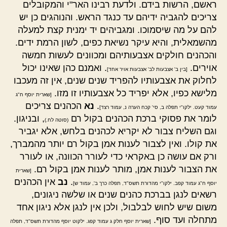
ראשם, הרשות בידם. ולדעת רבינו האר"י והמקובלים
צריכים להגביה ידיהם עד כנגד הראש. והנוהגים כן יש
להם על מה שיסמוכו. ומגביהים יד ימנית קצת למעלה
מהשמאלית, והיא עיקר נשיאת כפים, לשון הרמת ידים.
והכהנים חולקים אצבעותיהם ומכוונים לעשות חמשה
אוירים.
. ואמנם כהן שאינו יכול
[בין ב' אצבעות לב' אצבעות אויר אחד]
לחלוק את אצבעותיו להפריד שנים שנים, אין זה מעכבו
מלישא כפיו, אלא יפריד כל אצבעותיו זו מזו.
[שארית יוסף ח"ג
.
נא
הכהנים צריכים
עמוד קעט. ילקו"י תפלה ב, סי' קכח הערה נ, עמוד רצד]
לומר את פסוקי ברכת הכהנים בקול רם
, ובניגון.
(סוטה לח.)
וגם השליח צבור לא יקריא לכהנים בלחש, אלא יגביר
את קולו. ואין לצבור לענות אמן בקול רם יותר מהמברך,
ורק אם עושה כן באקראי כדי לעורר הכוונה, או לעורר
את הצבור לענות אמן, מותר לענות אמן בקול רם.
[שארית
.
נב
אין הכהנים
יוסף ח"ג עמוד קפב. ילקו"י מהדורת תשס"ד, תפלה כרך ב', עמוד ש]
רשאים לנגן בברכת כהנים שנים או שלשה ניגונים,
משום שיש לחוש לבלבול, ולכן אין לנגן אלא ניגון אחד
מתחלה ועד סוף.
[שארית יוסף חלק ג עמוד קפג. ילקוט יוסף מהדורת תשס"ד, תפלה