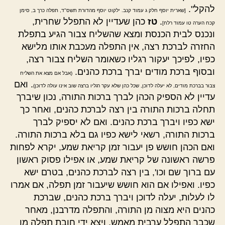
להקל".
[שארית יוסף חלק ג עמוד קנב. ילקוט יוסף מהדורת תשס"ד, תפלה כרך ב, סימן
.
טז
כהן שעדיין לא התפלל שחרית,
קכח הערה טו עמוד רלח]
ונכנס לבית הכנסת ומצא שהשליח צבור הגיע בתפלת
החזרה לברכת רצה, אין התפלה מעכבת אותו מלישא
כפיו, לפיכך יעקור רגליו כשאומר השליח צבור רצה,
ובסוף ברכת מודים יברך ברכת כהנים.
(אבל אם מצא את השליח
. ואם
צבור בברכת מודים, לא יעלה לדוכן, שכל כהן שלא עקר רגליו ברצה שוב אינו עולה לדוכן)
עדיין לא הספיק הכהן לברך ברכות התורה, נכון שיברך
תחלה ברכות התורה בין רצה לברכת כהנים, ואחר כך
ישא כפיו ויברך ברכת כהנים. ואם לא יספיק לברך
ברכות התורה, רשאי לישא כפיו גם בלא ברכות התורה.
ואם הכהן חושש פן יעבור זמן קריאת שמע, יקרא לפחות
פרשה ראשונה של קריאת שמע, או אפילו פסוק ראשון
עם ברוך שם וכו', בין רצה לברכת כהנים, בטרם ישא
כפיו. ואפילו אם הוא חושש שיעבור זמן תפלה, אם אמרו
לו לעלות, יעלה לדוכן ויברך ברכת כהנים, שברכת
כהנים היא מצוה מן התורה, והתפלה מדרבנן, מאחר
שכבר התפלל ערבית מאמש, ויצא ידי חובת תפלה מן