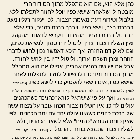
כהן אלא הוא, אם הוא מתפלל מתוך הסידור הרי
מובטח לו שלאחר שישא כפיו יוכל לחזור לתפלתו ללא
בלבול וטירוף דעת מאימת הצבור, לכן יעקור רגליו מעט
בברכת רצה, וישא כפיו, ויברך ברכת כהנים, כדי שלא
תתבטל ברכת כהנים מהצבור. ויקריא לו אחד מהקהל.
ואין השליח צבור צריך ליטול ידיו סמוך לנשיאת כפים,
וגם לא קודם החזרה. אך היכא דאפשר נכון לחוש לדברי
הזוהר ומרן השלחן ערוך, וליטול ידיו בין לחש לחזרה.
אבל אם יש שם כהנים אחרים, אפילו אם הוא מתפלל
מתוך הסידור ומובטח לו שיוכל לחזור לתפלתו לאחר
שישא כפיו, אינו רשאי להפסיק כדי לישא כפיו,
[שלא התירו
לסמוך על הבטחתו שיחזור לתפלתו, כשיש שם כהן אחר, ואפשר לברכת כהנים שתתקיים על ידי
. ואף על פי שישראל קורא "כהנים" כשהכהנים
הכהן האחר]
עולים לדוכן, אין השליח צבור הכהן עובר על מצות עשה
של ברכת כהנים כשאינו עולה יחד עם יתר הכהנים, לפי
שאין כוונת הקורא "כהנים" אלא לשאר הכהנים, ולא
לשליח צבור שנמצא בחזרת התפלה.
[ואמנם במושב זקנים שאין
שומעים את קולם של הכהנים האחרים, יכול השליח צבור לומר ברכת כהנים אף שיש שם כהנים