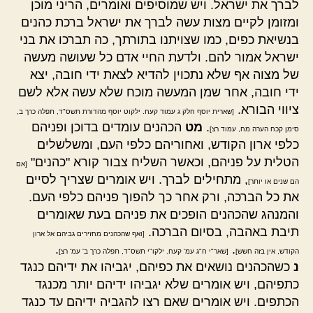
לברך את ישראל. ויש שמוסיפים ואומרים, הריני מוכן
ומזומן לקיים מצות עשה לברך את ישראל ברכת כהנים
בנשיאת כפים, כמו שצויתנו בתורתך, כה תברכו את בני
ישראל אמור להם. ולדעת החיי אדם כל שעושה מעשה
של מצוה אף שלא נתכוין להדיא לצאת ידי חובה, יצא
ידי חובה, אחר שמן המעשה מוכח שלא עשה אלא לשם
ציווי הבורא.
[שארית יוסף חלק ג עמוד קעח. ילקוט יוסף מהדורת תשס"ד, תפלה כרך ב,
.
מט
הכהנים עומדים בדוכן ופניהם
סימן קכח הערה מח, עמוד רצ]
כלפי ארון הקודש, ואחוריהם כלפי העם, ומשלשלים
הטלית על פניהם, וכאשר השליח צבור קורא "כהנים"
[אם
, מתחילים לברך. ויש אומרים שצריך לסיים
הם שנים או יותר]
את כל הברכה, ורק אחר כך להפוך פניהם כלפי העם.
והמנהג שהכהנים הופכים את פניהם בעת שאומרים
תיבת באהבה, בסיום הברכה.
[ואף שהכהנים מחזירים גביהם אל ארון
.
.
הקודש, אין בזה חשש]
[שאר"י ח"ג עמ' קעח. ילקו"י תשס"ד, תפלה כרך ב' עמ' רצ]
נ
כשהכהנים נושאים את כפיהם, יגביהו את ידיהם כנגד
כתפיהם, ויש אומרים שלא יגביהו ידיהם יותר מכנגד
הכתפים. ויש אומרים שאם רצו להגביה ידיהם עד כנגד