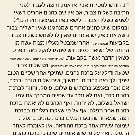
י"ב חודש לפטירת אביו או אמו, ורוצה לעבור לפני
התיבה כשליח צבור, אם אין שם כהנים אחרים רשאי
לשמש כשליח צבור, ולישא כפיו באמצע החזרה כנ"ל.
ובמקום שיש כהנים אחרים שמנהגינו שאין השליח צבור
נושא את כפיו, יש אומרים שאין לו לשמש כשליח צבור
בקביעות
אחר שמבטל מעליו מצות עשה מן
[במשך השנה]
התורה של נשיאת כפים. ויש שנהגו להקל בזה, בפרט
כשאין הדבר נעשה בקביעות.
[שארית יוסף חלק ג עמוד קעא. ילקוט יוסף
.
נט
שליח צבור
מהדורת תשס"ד, תפלה כרך ב, סימן קכח הערה נח עמוד שכו]
שטעה ודילג על ברכת כהנים, שתיכף אחר שסיים הטוב
שמך ולך נאה להודות, המשיך, שים שלום טובה וברכה,
אם נזכר באמצע ברכת שים שלום, פוסק, וחוזר לברכת
כהנים כדת, ואם לא נזכר עד שסיים המברך את עמו
ישראל בשלום, לא יחזור, ואף הכהנים לא יאמרו ברכת
כהנים אחר תפלה, אף על פי שעקרו רגליהם בברכת
רצה, שמאחר שקבעו חכמים ברכת כהנים בתפלת
שמונה עשרה אחר ברכת ההודאה, אין לאומרה לאחר
התפלה. ואף על פי שיש אומרים שיברכו ברכת כהנים