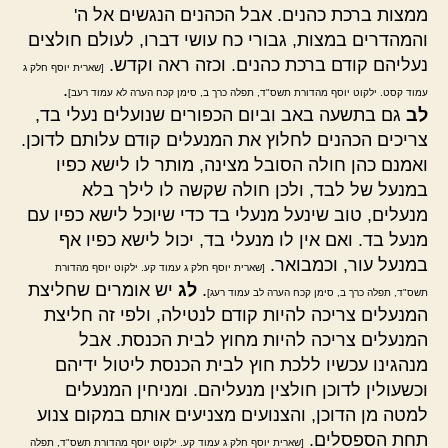
ממצות ברכת כהנים. אבל הכהנים הנגשים אל ה'
והמהדרים במצות, גבורי כח עושי דברו, לעולם חולצים
נעליהם קודם ברכת כהנים. וכזה ראה וקדש.
[שארית יוסף חלק ג
.
עמוד קסט. ילקוט יוסף מהדורת תשס"ד, תפלה כרך ב, סימן קכח הערה לא עמוד רעב]
לב
גם בתשעה באב וביום הכפורים שנועלים נעלי בד,
צריכים הכהנים לחלוץ את המנעלים קודם עלותם לדוכן.
ואמנם כהן חולה הסובל מצינה, מותר לו לישא כפיו
במנעל של לבד, ולכן חולה שקשה לו לילך בלא
מנעלים, טוב שינעל מנעלי בד כדי שיוכל לישא כפיו עם
מנעל בד. ואם אין לו מנעלי בד, יכול לישא כפיו אף
במנעל עור, וכמבואר.
[שארית יוסף חלק ג עמוד קע. ילקוט יוסף מהדורת
.
לג
יש אומרים שחליצת
תשס"ד, תפלה כרך ב, סימן קכח הערה לב עמוד רעג]
המנעלים צריכה להיות קודם לנטילה, ולפי זה חליצת
המנעלים צריכה להיות מחוץ לבית הכנסת. אבל
מנהגינו עכשיו ללכת חוץ לבית הכנסת ליטול ידיהם
וכשעולין לדוכן חולצין מנעליהם. ומניחין המנעלים
למטה מן הדוכן, והצנועים מצניעים אותם במקום צנוע
תחת הספסלים.
[שארית יוסף חלק ג עמוד קע. ילקוט יוסף מהדורת תשס"ד, תפלה