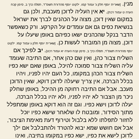
מנין.
[שארית יוסף חלק ג' עמוד קמו. ילקוט יוסף מהדורת תשס"ד, תפלה כרך ב, סימן קכח
.
יא
אין העליה לדוכן מעכבת, ולכן גם
הערה ט עמוד רכח]
במקום שאין דוכן, מצוה על הכהנים לברך את ישראל
בנשיאת כפים גם אם עומדים על הקרקע. ורק כשאפשר
הדבר בנקל שהכהנים ישאו כפיהם באופן שיעלו על
דוכן, מצוה מן המובחר לעשות כן.
[שארית יוסף חלק ג עמוד קמז. ילקוט
.
יב
לפיכך אם
יוסף מהדורת תשס"ד, תפלה כרך ב, סימן קכח הערה יא עמוד רכט]
השליח צבור כהן, ואין שם כהן אחר, אם התיבה שעומד
עליה השליח צבור סמוכה להיכל, באופן שאם ישא כפיו
השליח צבור הכהן במקומו, כל העם יהיו לפניו, ויהיו
בכלל הברכה, אין צריך שיעלה לדוכן דוקא, שאין הדוכן
מעכב. אבל אם התיבה רחוקה מן ההיכל, באופן שחלק
ניכר מן הצבור לא יהיו לפניו, ולא יהיו בכלל הברכה,
יעלה לדוכן וישא כפיו. וגם זה הוא דוקא באופן שמתפלל
מתוך הסידור, ומובטח לו שלאחר שישא כפיו יוכל
לחזור לתפלתו ללא בלבול וטירוף דעת מאימת הציבור,
אבל אם חושש שמא יבוא להטרד ולהתבלבל אם ילך
לדוכן לישא את כפיו, ישא כפיו במקומו בתיבה, ואינו