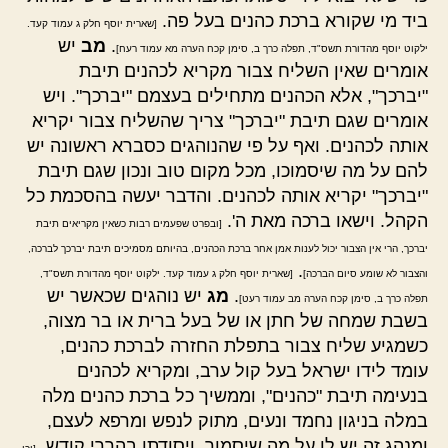
ביד מי שקורא ברכת כהנים בעל פה.
[שארית יוסף חלק ג עמוד קעד.
.
מב
יש
ילקוט יוסף מהדורת תשס"ד, תפלה כרך ב, סימן קכח הערה מא עמוד רעח]
אומרים שאין השליח צבור מקריא לכהנים תיבת
"יברכך", אלא הכהנים מתחילים בעצמם "יברכך". ויש
אומרים שגם תיבת "יברכך" צריך שהשליח צבור יקריא
אותה לכהנים. ואף על פי שהנוהגים כסברא ראשונה יש
להם על מה שיסמוכו, מכל מקום טוב ונכון שגם תיבת
"יברכך" יקריא אותה לכהנים. והדבר יעשה בהסכמת כל
הקהל. וישאו ברכה מאת ה'.
[ובפרט שפעמים רבות כשאין מקריאים תיבת
יברכך, הרי אין הצבור יכול לענות אמן אחר ברכת הכהנים, בהיותם מסמיכים תיבת יברכך לברכה,
.
והצבור לא שומע סיום הברכה]
[שארית יוסף חלק ג עמוד קעד. ילקוט יוסף מהדורת תשס"ד,
.
מג
יש נוהגים שכאשר יש
תפלה כרך ב, סימן קכח הערה מב עמוד רעט]
בשבת שמחה של חתן או של בעל ברית או בר מצוה,
כשמגיע שליח צבור בתפלת החזרה לברכת כהנים,
עומד לידו ישראל בעל קול ערב, ומקריא לכהנים
בנעימה תיבת "כהנים", וממשיך כל ברכת כהנים מלה
במלה בניגון נחמד ונעים, מתוק לנפש ומרפא לעצם,
ומנהג זה יש לו על מה שיסמוך, ויסודתו בהררי קודש.