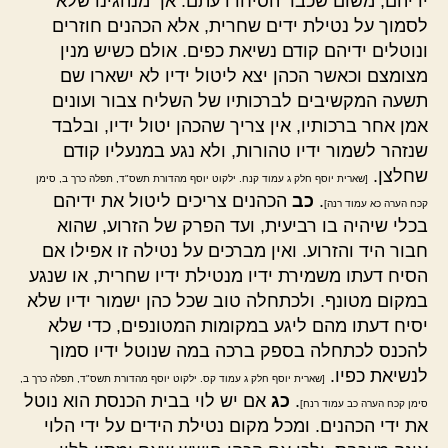
ידיהם, משום שכבר הסיחו דעתם. אך מנהגינו שלא
לסמוך על נטילת ידים שחרית, אלא הכהנים חוזרים
ונוטלים ידיהם קודם נשיאת כפים. אולם כשיש מנין
מצומצם וכאשר הכהן יצא ליטול ידיו לא ישארו שם
תשעה המקשיבים לברכותיו של השליח צבור ועונים
אמן אחר ברכותיו, אין צריך שהכהן יטול ידיו, ובלבד
שנזהר לשמור ידיו טהורות, ולא נגע במנעליו קודם
שחלצן.
[שארית יוסף חלק ג עמוד קנח. ילקוט יוסף מהדורת תשס"ד, תפלה כרך ב, סימן
.
כב
הכהנים צריכים ליטול את ידיהם
קכח הערה כא עמוד רנה]
בכלי שיהיה בו רביעית, ועד הפרק של הזרוע, שהוא
חבור היד והזרוע. ואין מברכים על נטילה זו אפילו אם
הסיח דעתו משמירת ידיו מנטילת ידיו שחרית, או שנגע
במקום מטונף. ולכתחלה טוב שכל כהן ישמור ידיו שלא
יסיח דעתו מהם ליגע במקומות המטונפים, כדי שלא
להכנס לכתחלה בספק ברכה במה שנוטל ידיו סמוך
לנשיאת כפיו.
[שארית יוסף חלק ג עמוד קס. ילקוט יוסף מהדורת תשס"ד, תפלה כרך ב,
.
כג
אם יש לוי בבית הכנסת הוא נוטל
סימן קכח הערה כב עמוד רנח]
את ידי הכהנים. ומכל מקום נטילת הידים על ידי הלוי