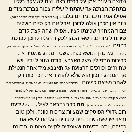
שהצבור עונה אמן על ברכת רצה. ואם לא עקר רגליו
בתחלת הברכה עד שהתחיל שליח צבור בברכת מודים,
אפילו אמר תיבת מודים בלבד,
,
[ואפילו אם לא עקר רגליו מסיבת אונס]
שוב אין הכהן עולה לדוכן. אבל אם רק סיים השליח
צבור המחזיר שכינתו לציון, אפילו שהה קצת קודם
שיתחיל מודים, רשאי הכהן לעקור רגליו לדוכן לברכת
כהנים.
[שארית יוסף ח"ג עמו' קעו. ילקוט יוסף מהדורת תשס"ד, תפלה ב סי' קכח הערה מו,
.
מז
כהן הנושא כפיו, פשט המנהג שמסיר את
עמ' רפו]
כריכות התפילין מעל האצבע, קודם שנוטל ידיו. ויש
שחוזרים וכורכים הרצועה על האצבע מיד אחר הנטילה,
אך המנהג הנכון הוא שלא להחזיר את הכריכות רק
לאחר נשיאת כפיהם.
[וכדמבואר בתשובות הגאונים ובשו"ת הרי"ף. ואף שבשארית
יוסף ח"ג עמוד קעז. וכן בילקו"י מהדורת תשס"ד תפלה ב' עמוד רפט כתבנו שיכולים להחזיר
הרצועות קודם נשיאת כפים, הנה אחר שראיתי דברי הגאונים להדיא, הנכון הוא שלא להחזיר
.
מח
כבר נתבאר לעיל
שדעת
הרצועות רק לאחר נשיאת כפים]
(סימן ס')
רוב גדולי הפוסקים שמצוות צריכות כוונה, ולכן טוב
וראוי שבשעה שהכהנים עוקרים רגליהם לישא את
כפיהם, יתנו בדעתם שעומדים לקיים מצוה מן התורה