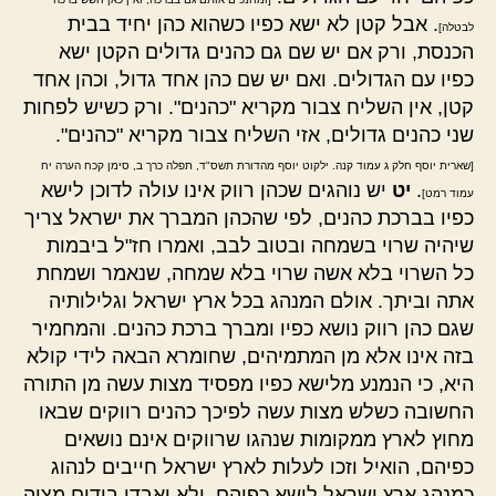
. אבל קטן לא ישא כפיו כשהוא כהן יחיד בבית
לבטלה]
הכנסת, ורק אם יש שם גם כהנים גדולים הקטן ישא
כפיו עם הגדולים. ואם יש שם כהן אחד גדול, וכהן אחד
קטן, אין השליח צבור מקריא "כהנים". ורק כשיש לפחות
שני כהנים גדולים, אזי השליח צבור מקריא "כהנים".
[שארית יוסף חלק ג עמוד קנה. ילקוט יוסף מהדורת תשס"ד, תפלה כרך ב, סימן קכח הערה יח
.
יט
יש נוהגים שכהן רווק אינו עולה לדוכן לישא
עמוד רמט]
כפיו בברכת כהנים, לפי שהכהן המברך את ישראל צריך
שיהיה שרוי בשמחה ובטוב לבב, ואמרו חז"ל ביבמות
כל השרוי בלא אשה שרוי בלא שמחה, שנאמר ושמחת
אתה וביתך. אולם המנהג בכל ארץ ישראל וגלילותיה
שגם כהן רווק נושא כפיו ומברך ברכת כהנים. והמחמיר
בזה אינו אלא מן המתמיהים, שחומרא הבאה לידי קולא
היא, כי הנמנע מלישא כפיו מפסיד מצות עשה מן התורה
החשובה כשלש מצות עשה לפיכך כהנים רווקים שבאו
מחוץ לארץ ממקומות שנהגו שרווקים אינם נושאים
כפיהם, הואיל וזכו לעלות לארץ ישראל חייבים לנהוג
כמנהג ארץ ישראל לישא כפיהם, ולא יאבדו בידים מצוה