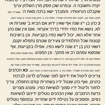
יקרה וחשובה זו. ובפרט שכן פסק מרן השלחן ערוך
שקבלנו הוראותיו. והמברך ישא ברכה מאת ה'.
[שארית יוסף
.
חלק ג עמוד קנו. ילקוט יוסף מהדורת תשס"ד, תפלה כרך ב, סימן קכח הערה יט עמוד רנא]
כ
כהן בן י"ג שנה אף שאין ידוע אם הביא ב' שערות או
לא, נושא את כפיו יחידי בדרך אקראי. ואם אין שם כהן
אחר אלא הוא, יכול לישא כפיו בקביעות. וכן בישיבות
קטנות שכל התלמידים צעירים שטרם נתמלא זקנם,
רשאי כהן בן י"ג שנה לישא כפיו, אפילו בקביעות, אף
שנמצא עמהם רב או מחנך. וכן המנהג.
[ומה שאמרו שכהן שלא
נתמלא זקנו לא יעלה לדוכן בקביעות, היינו כאשר רוב הצבור אנשים שנתמלא זקנם, אבל בישיבות
.
קטנות שכולם בני גילו, שפיר דמי שיעלה לדוכן אף בקביעות]
[שארית יוסף חלק ג עמוד קנז.
.
כא
הכהנים
ילקוט יוסף מהדורת תשס"ד, תפלה כרך ב, סימן קכח הערה כ עמוד רנג]
צריכים ליטול את ידיהם לפני שעולים לדוכן לברכת
כהנים, ואף כהן שנטל ידיו בשחרית קודם התפלה, צריך
לחזור וליטול ידיו סמוך לנשיאת כפיו. ומנהג מצרים
כדעת הרמב"ם, שאין הכהנים נוטלים ידיהם לנשיאות
כפים, וסומכים על נטילת ידים שחרית. ובמוסף נוטלים