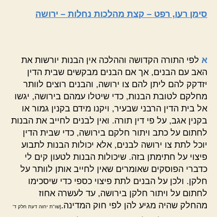
סימן רעו, רפט – קצת מהלכות נחלות – ירושה
א
לפי התורה הקדושה וההלכה אין הבנות יורשות את
האב עם הבנים, אך אם הבנים מבקשים שבית הדין
יזדקק להם ליתן להם צו ירושה, והבנים רוצים לוותר
מחלקם לטובת הבנות, כדי שיטלו עמהם בירושה, יגשו
אל בית הדין הרבני שבעיר, ויקנו מידם בקנין גמור או
בקנין אגב, על פי דין תורה. ואין לבנים לחייב את הבנות
לחתום על כתב ויתור חלקם בירושה, כדי שבית הדין
יוכל לתת צו ירושה לבנים, אלא יכולות הבנות לתבוע
פיצוי על חתימתן בזה. שיכולות הבנות לטעון קים לי
כדברי הפוסקים שאומרים שאין לחייב אותן לוותר על
חלקן. ולכן על הבנים לתת פיצוי כספי כדי שיסכימו
לחתום על ויתור חלקן בירושה, עד לעשרה אחוז
מהחלק שהיה מגיע להן לפי חוק המדינה.
[שו"ת יחוה דעת חלק ד'