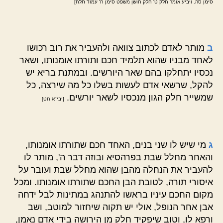
סימן סה. ויביע אומר חלק ט' חלק חושן משפט סימן ח' עמוד תלח]
ב
מותר לאדם לכתוב צוואה ולהעביר את רוב רכושו
לאחד מבניו שהוא תלמיד חכם ותורתו אומנותו, ושאר
נכסיו יתחלקו בהם שאר היורשים. ובמתנת בריא יש
להקל, שרשאי אדם לעשות בשלו כל מה שירצה, כל
שמשייר חלק הגון מנכסיו לשאר יורשים.
[יבי"א חט]
ג
מי שיש לו שני בנים, האחד חכם שתורתו אומנותו,
והאחר מחלל שבת בפרהסיא ובוזה דבר ה', מותר לו
להעביר את הנחלה מהבן שהוא מחלל שבת ועובר על
איסורי תורה, לטובת הבן החכם שתורתו אומנותו. ומכל
מקום החכם עיניו בראשו להתנהג במתינות לבל ידחה
אבן אחר הנופל, אולי יש תקוה שיחזור למוטב, ושב
ורפא לו, וטוב שיפקיד חלק מן הירושה בידי אדם נאמן,