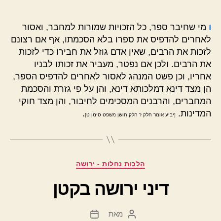
ו
מי שחיבר ספר, כל הזכויות שמורות למחבר, ואסור
לאחרים להדפיס את ספרו בלא הסכמתו, אף אם רצונם
לזכות את הרבים, שאין אדם גוזל את חבירו כדי לזכות
את הרבים. ולכן אם נפטר, מעביר את זכותו לבניו
אחריו, וכן פשט המנהג לאסור לאחרים להדפיס הספר,
הן מצד דינא דמלכותא דינא, והן על פי גזרת והסכמת
המחברים, והרבנים המסכימים לחיבור, והן מצד חוקי
המדינות.
.
[יביע אומר חלק ז' חלק חושן משפט סימן ט]
קטגוריות
הלכות נחלות - ירושה
דיני ירושה בקטן
מאת
המחבר
תאריך