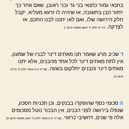
בתנאי גמור כתנאי בני גד ובני ראובן, שאם אחר כך
יחזור הבן בתשובה, או שיהיה לו זרעא מעליא, יקבל
חלק הירושה שלו, ואם לאו יתננו לבנו החכם, או
לצדקה.
[יבי"א חלק ח' חושן משפט סימן י]
ד
שכיב מרע שאמר תנו מאתים דינר לבניו של שמעון,
אין לתת מאתים דינר לכל אחד מהבנים, אלא יתנו
מאתים דינר והבנים יחלקום בשווה.
[שו"ת יביע אומר חלק ח' חו"מ
סימן ה]
ה
סכומי כסף שהופקדו בבנקים, וכן תכניות חסכון,
שנפלו בירושה לפני הבנים, אין הבכור נוטל מסכומים
אלה פי שנים, דחשיבי כראוי.
[שו"ת יביע אומר חלק ח' חושן משפט סימן ח]