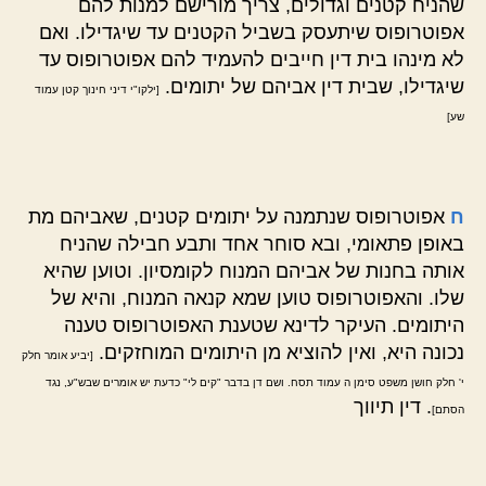
שהניח קטנים וגדולים, צריך מורישם למנות להם
אפוטרופוס שיתעסק בשביל הקטנים עד שיגדילו. ואם
לא מינהו בית דין חייבים להעמיד להם אפוטרופוס עד
שיגדילו, שבית דין אביהם של יתומים.
[ילקו"י דיני חינוך קטן עמוד
שע]
ח
אפוטרופוס שנתמנה על יתומים קטנים, שאביהם מת
באופן פתאומי, ובא סוחר אחד ותבע חבילה שהניח
אותה בחנות של אביהם המנוח לקומסיון. וטוען שהיא
שלו. והאפוטרופוס טוען שמא קנאה המנוח, והיא של
היתומים. העיקר לדינא שטענת האפוטרופוס טענה
נכונה היא, ואין להוציא מן היתומים המוחזקים.
[יביע אומר חלק
י' חלק חושן משפט סימן ה עמוד תסח. ושם דן בדבר "קים לי" כדעת יש אומרים שבש"ע, נגד
. דין תיווך
הסתם]