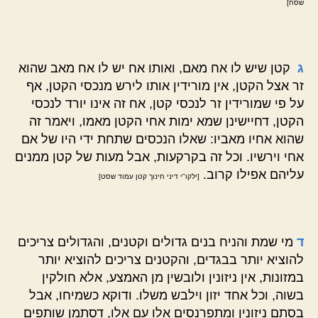
שסח]
ג
קטן שיש לו אח מאם, ואותו אח יש לו אח מאב שהוא
זר אצל הקטן, אין מורידין אותו לירש מנכסי הקטן, אף
על פי שמורידין זר לנכסי קטן, אח זה אינו יורד לנכסי
הקטן, דחיישינן שמא ימות אחי הקטן מאמו, ויאמר זה
שהוא אחיו מאביו: שאלו הנכסים שתחת ידי היו של אם
אחי וירשיו. וכל זה בקרקעות, אבל מעות של קטן ממנים
עליהם אפילו קרוב.
[ילקו"י דיני חינוך קטן עמוד שסט]
ד
מי שמת והניח בנים גדולים וקטנים, והגדולים צריכים
להוציא יותר בבגדים, והקטנים צריכים להוציא יותר
במזונות, אין ניזונין ולובשין מן האמצע, אלא חולקין
בשוה, וכל אחד יזון וילבש משלו. ודוקא כשמיחו, אבל
בסתם ניזונין ומתפרנסים אלו עם אלו, דסתמן שותפים