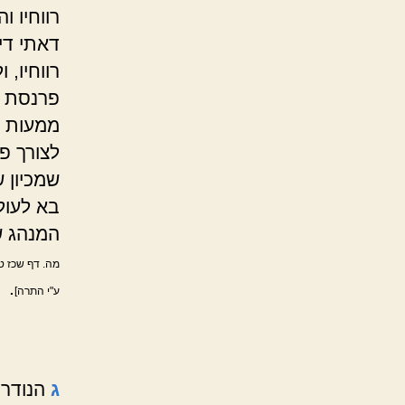
רווחיו ו
דאתי די
רווחיו, 
פרנסת בנ
ממעות מ
לצורך פר
שמכיון 
בא לעול
המנהג ש
מה. דף שכז טו
.
ע"י התרה]
ג
הנודר 