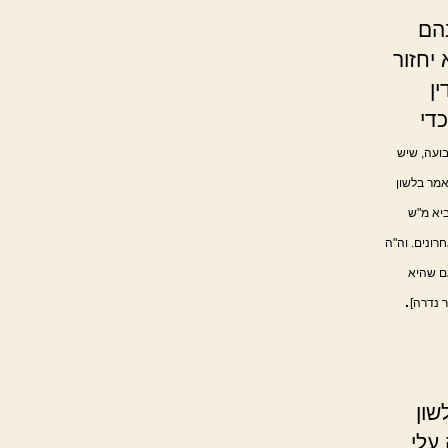
בהם
 יחזור
ן
די
בועה, שיש
אמר בלשון
ביא מ"ש
רונים. וה"ה
גם שהיא
.
 נדרה]
שון
עלי.