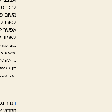
להכניס 
משום פרי
לסורו ל
אפשר לה
לשמור ע
מקום לסמוך ע
שבועה אין בו 
מהרלנ"ח (ס"ס
כאן שיש להתי
חשובה כאנוסה
ו
נדר נק
הקדש או