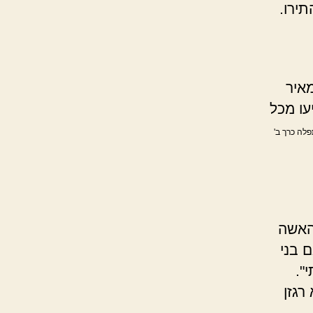
תירו.
איר
עו מכל
תפלה כרך ב'
האשה
 בני
".
רגזן