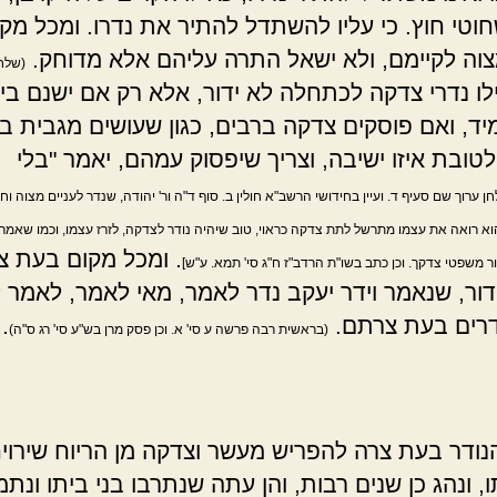
וטי חוץ. כי עליו להשתדל להתיר את נדרו. ומכל מקו
וה לקיימם, ולא ישאל התרה עליהם אלא מדוחק.
(שלחן
ילו נדרי צדקה לכתחלה לא ידור, אלא רק אם ישנם ביד
מיד, ואם פוסקים צדקה ברבים, כגון שעושים מגבית ב
טובת איזו ישיבה, וצריך שיפסוק עמהם, יאמר "בלי
ן ערוך שם סעיף ד. ועיין בחידושי הרשב"א חולין ב. סוף ד"ה ור' יהודה, שנדר לעניים מצוה וח
א רואה את עצמו מתרשל לתת צדקה כראוי, טוב שיהיה נודר לצדקה, לזרז עצמו, וכמו שאמר
. ומכל מקום בעת צ
 משפטי צדקך. וכן כתב בשו"ת הרדב"ז ח"ג סי' תמא. ע"ש]
דור, שנאמר וידר יעקב נדר לאמר, מאי לאמר, לאמר ל
ודרים בעת צרתם.
.
(בראשית רבה פרשה ע סי' א. וכן פסק מרן בש"ע סי' רג ס"ה)
הנודר בעת צרה להפריש מעשר וצדקה מן הריוח שירוי
 ונהג כן שנים רבות, והן עתה שנתרבו בני ביתו ונתמ