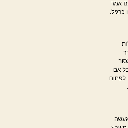
אם אמר
 כרגיל.
ות
ר
סור
בל אם
 לפתוח
אעשה
י תשבע