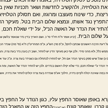
את הטלויזיה, ולהקשיב לחדשות ושאר תכניות שאין 
צות, כדי שינוח מעוצבו ומרוגזו, ואם תסולק הטלויזיא
התפרץ נגד אשתו, ונמצא שלום הבית בטל. מעיקר הדי
תיר את הנדר של האשה הנ"ל, על ידי שאלת חכם, כ
ל שלום הבית.
[יביע אומר ח"ח חיו"ד סי' כ. ושם האריך בדין נדר שנאמר בלשון ש
ל דעת הרבה ראשונים שכתבו להקל, וכ"פ מרן הש"ע, וכ"פ המהריט"ץ ח"א (סי' מה) שנדר הנ
ממש כלל, ולא מהני מידי. ולכן אף כאן מעיקר הדין יש להתיר, ושוב דן בענין נדר בעת צרה, וה
 ג) שכל שיש ספק בעיקר הנדר אם חל, יש להתירו לכתחלה גם כשנידר בעת צרה. וכ"כ עוד אח
ר הנדר ע"י שאלת חכם, כדי שלא יקילו ראשם בנדרים. ולכן יש להתיר הנדר של האשה, ומה 
 במה שאינה יכולה לקיים נדרה, הילכך אע"פ שנדרה בעת צרה יכולים להתיר את נדרה, אשר
רא באופן שאוסר החפץ עליו, כגון הנודר על החפץ בל
 קרבן, שאומר קונם
החפץ הזה או המאכל הזה 
(או "קרבן")