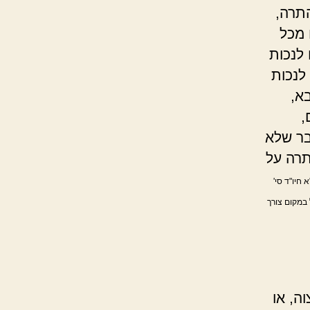
התרה,
 מכל
 לנכות
לנכות
א,
,
בר שלא
תרה על
 חיו"ד סי'
 במקום צורך
ה, או