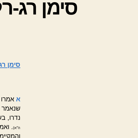
סימן רג-ר
סימן רג
א
אמרו 
שנאמר ו
נדרו, ב
. ואמ
ה"א)
והמקיימו