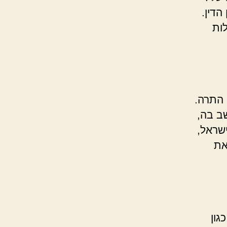
הדין.
ות
 התרה.
ב בה,
שראל,
את
גון