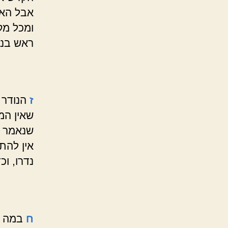
אבל האומ
ומכל מק
ראש בנד
ז
הנודר 
שאין המ
שנאמר ו
אין להתי
נדרו, וכ
ח
במה ד