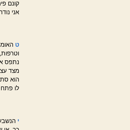
קונם פי
אני נודר
ט
האומר
וטרפות, 
נתפס אל
מצד עצמ
הוא סתם
לו פתח 
י
הנשבע 
כך, או 