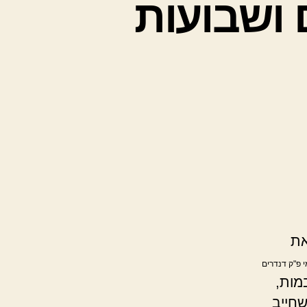
 ושבועות
את
י פ"ק דנדרים
מות,
שחייב