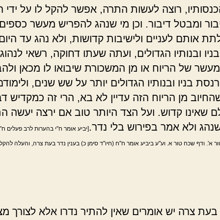
הכנסותיו, רוצה לעשות התרה, אפשר להקל לו על ידי 
בור ומבטל דיבור. וכן מי שנהג להפריש מעשר כספים
ולתת אותם לעניים ולישיבות קדושות, ולא נהג עד היום
יו ובנותיו הגדולים, ועתה שעתו דחוקה, רשאי לנהוג 
עשר של הריוח או מן המשכורת שיבואו לו מכאן ולהב
נסת בניו ובנותיו הגדולים יותר על שש שנים, ולימודם
שהחיוב מן הריוח הזה עדיין לא בא, הרי זה כמקדיש ד
ם שאינו קדוש. ועל הצד היותר טוב אם ירצה יעשה ה
נהג ולא אמר בפירוש בלי נדר.
[יביע אומר ח"י בהערות לרב פעלים ח"א
ר א'. ודף שכח טור א. וע"ע ביביע אומר ח"ח (חיו"ד סימן כ) בענין נדר בעת צרה, והעלה להקל
בעת צרה יש אומרים שאין להתיר נדרו אלא לצורך מצו