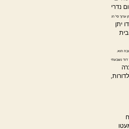
ם נדרי
 ערוך סי' רג
ו יתן
בית
ובה הוא.
 דוד נשבעתי
רה
דורות,
ח
עטו