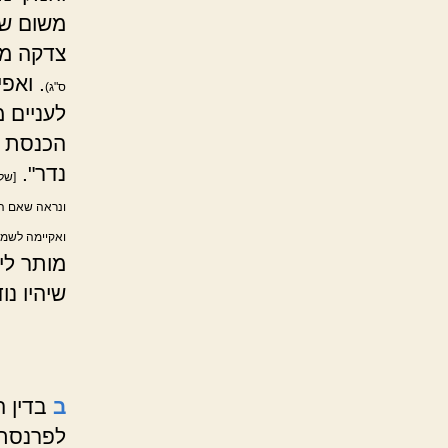
משום שח
צדקה מצ
. ואפ
ס"ג)
לעניים 
הכנסת ל
נדר".
[שלח
ונראה שאם הו
ואקיימה לשמור
מותר לי
שיהיו נ
ב
בדין 
לפרנסתו,