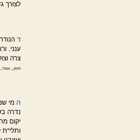
לצורך גד
ד
הנודר
ענני. ור
צרה וצו
סימן,,, עמוד,,,
ה
מי שנ
נדרה בש
יקום מח
ותלי"ת 
ועצבני א