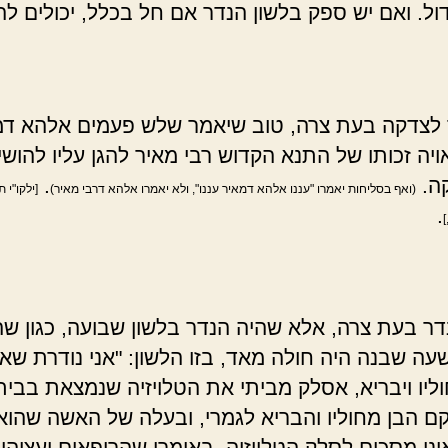
ול. ואם יש ספק בלשון הנדר אם חל בכלל, יכולים לה
 לצדקה בעת צרה, טוב שיאמר שלש פעמים אלהא דמ
אויה זכותו של התנא הקדוש רבי מאיר להגן עליו להושי
קה.
.
(ואף בסליחות יאמרו "עננו אלהא דמאיר עננו", ולא יאמרו אלהא דרבי מאיר)
[ילקו"י 
.
]
דר בעת צרה, אלא שהיה הנדר בלשון שבועה, כגון ש
עה שבנה היה חולה מאד, בזו הלשון: "אני נודרת שאם
וליו ויבריא, אסלק מביתי את הטלויזיה שנמצאת בביתי
קם הבן מחוליו והבריא לגמרי, ובעלה של האשה שהוא 
ינו מסכים לסלק הטלויזיה, באומרו שהרופאים יעצוהו