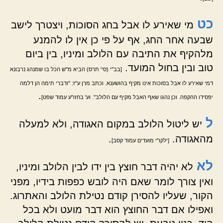
כט
מי שאירע לו אבל בחג הסוכות, ויצטרך לישב
שבעה אחר החג, אף על פי כן אין לו להמנע
מלהקיף את התיבה עם הלולב ומיניו, בין ביום
טוב ובין בחול המועד.
[בב"י (סי' תרס) הביא מ"ש הכל בו שמנהג נרבונא
דמי שאירע לו אבל בסוכות אינו מקיף בהושענא. וכתב מרן ע"ז: "ודברי תימה הן דלמה
.
יפסידו ההקפה. וכן נהגו שאף האבל מקיף עם הלולב". וע' בחזו"ע עמוד שפט]
ל
יש ליטול הלולב במקום האגודה, ולא למעלה
מהאגודה.
.
[ילקו"י מועדים עמוד קסב]
לא
לא יהיה דבר חוצץ בין ידו לבין הלולב ומיניו,
ואין צורך לומר שאם היה לובש כפפות בידיו, מפני
הקור, שעליו להסירן קודם נטילת הלולב והאתרוג.
ואפילו אם דבר החוצץ הוא דבר מועט ולא בכל