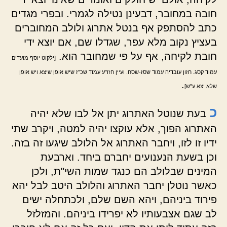
חובה במחובר, דבעינן נטילה לגמרי. ובפרי מגדים
כתב להסתפק אף בנטל אתרוג ולולב המחוברים
בעציץ נקוב מלא עפר, שגדלו שם, אם יוצא ידי
חובת לקיחה, אף על פי שמחובר הוא.
[ילקוט יוסף מועדים
עמוד קסג. חזון עובדיה עמוד שסז-שסח. ועיין חזו"ע עמוד שכ"ז שיש אופן שיצא ויש אופן
.
שלא יצא ע"ש]
כ
בעת שנוטל האתרוג יתן אל לבו שלא יהיה
האתרוג הפוך, אלא עוקצו יהיה למטה, ויקרב שתי
ידיו זו לזו, ויחבר האתרוג אל הלולב שיגעו זה בזה.
וכן בשעת הנענועים יחברם ביחד. וארבעת
המינים שבלולב הם כנגד שמות השי"ת, ולכן
כאשר נוטלן יחבר האתרוג והלולב היטב לבל יהא
פירוד ביניהם, ויהא השם שלם, ולכתחלה ישים
לב שגם אצבעותיו לא יפרידו ביניהם. והמזלזל