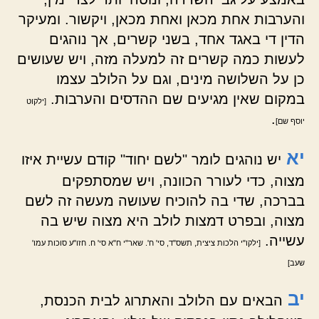
והערבות אחת מכאן ואחת מכאן, ויקשור. ומעיקר
הדין די באגד אחד, בשני קשרים, אך נוהגים
לעשות כמה קשרים זה למעלה מזה, ויש שעושים
כן על השלושה מינים, וגם על הלולב עצמו
במקום שאין מגיעים שם ההדסים והערבות.
[ילקוט
.
יוסף שם]
יא
יש נוהגים לומר "לשם יחוד" קודם עשיית איזו
מצוה, כדי לעורר הכוונה, ויש שמסתפקים
בברכה, שדי בה להוכיח שעושה מעשה זה לשם
מצוה, ובפרט דמצות לולב היא מצוה שיש בה
עשייה.
[ילקו"י הלכות ציצית, תשס"ד, סי' ח'. שאר"י ח"א סי' ח. חזו"ע סוכות עמו'
שעב]
יב
הבאים עם הלולב והאתרוג לבית הכנסת,