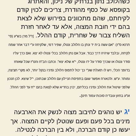
כשהלולב נתון בנרתיק של נילון, והאתרוג
בקופסא של כסף מהודרת, צריכים לכוין קודם
לקיחתם, שהם מתכוונים בפירוש שלא לצאת
בהם ידי חובת המצוה, אלא עד לאחר חזרת
השליח צבור של שחרית, קודם ההלל.
[ז"ל מרן בש"ע (סי'
תרנא ס"ז): "אם עשה בית יד ונתן בו הלולב ונטלו, שפיר דמי, שלקיחה ע"י דבר אחר שמה
לקיחה, ובלבד שיהיה דרך כבוד. אבל אם נתן הלולב בכלי ונטלו לא יצא. ואם כרך עליו
סודר ונטלו או שכרך סודר על ידו ונטלו, י"א שלא יצא". וכתבו הב"ח והט"ז שכל שאוחז
בדופני הכלי, ויש לו תועלת שע"י כך יכול לתפוס הלולב ומיניו בנקל יותר, לא מקרי חציצה,
ומותר. ע"ש. ולכאורה אפשר שגם בתפיסת הניילון עם הלולב שבתוכו, י"ל שיצא. לכן הנכון
שלפני שיטול את הלולב ומיניו בכליהם, יכוין בהדיא שלא לצאת בהם י"ח עד לפני ההלל.
.
וע"ע בחזון עובדיה סוכות עמוד תיט]
יג
יש נוהגים לחיבוב מצוה לנשק את הארבעה
מינים בכל פעם ופעם שנוטלן לקיים המצוה. אך
יעשו כן קודם הברכה, ולא בין הברכה לנטילה.