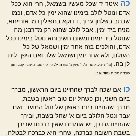
כה
איטר יד שכל מעשיו בשמאל, הרי הוא ככל
אדם ונוטל לולב בימינו שהוא ימין כל אדם, וכמו
שכתב בשלחן ערוך, דדוקא בתפילין דמדאורייתא,
מניח ביד ימין, אבל לולב שהוא רק מדרבנן מה
שנוטל ביד ימינו ומשום חשיבותא נוטל בימינו ככל
אדם, והולכים בזה אחר ימין ושמאל של כל
העולם, ולא אחר ימין ושמאל שלו. ואם היפך לית
לן בה.
[שו"ת יביע אומר חלק ו' סימן ב' אות ה. ילקוט יוסף מועדים עמוד קסג. חזון
עובדיה סוכות עמוד שנב]
כו
אם שכח לברך שהחיינו ביום הראשון, מברך
ביום השני, וכן כשחל יום טוב ראשון בשבת,
מברך שהחיינו ביום ראשון של חול המועד. ואם
עבר ונטל הלולב ביום א' שחל בשבת, ובירך
שהחיינו גם כן, יש אומרים שאין ברכתו שבירך
בשבת חשובה כברכה, שהרי היא כברכה לבטלה,