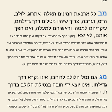
שם]
מב
כל ארבעת המינים האלה, אתרוג, לולב,
הדס, וערבה, צריך שיהיו ניטלים דרך גדילתם,
עיקריהם למטה, וראשיהם למעלה, ואם הפך
אותם, לא יצא.
[ילקוט יוסף על המועדים, עמוד קסז. ועיין בחזון עובדיה על
סוכות עמוד שמא, לגבי ארבעת המינים שגדלו באמריקא, שאמרו המדענים שרגליהם נגד
רגלינו, ומה שאין נופלים לאויר השמים מפני שנתן השי"ת כח המושך לארץ, ואם כן המינים
שגדלו שם כשניטלים אצלינו בידינו הוא היפך גדילתם, אולם כיון שנוטלים את הגדל סמוך
.
לארץ למטה, חשיב שפיר דרך גדילתם. ועיין בבכורי יעקב סי' תרנא ס"ק יג]
מג
אם נטל הלולב לרוחבו, אינו נקרא דרך
גדילתו, ואינו יוצא ידי חובה בנטילת הלולב בדרך
זו.
[חזון עובדיה סוכות עמ' שמא, ועיין בשו"ת בנין שלמה (סי' מח) שכתב להסתפק אם
נטל הלולב או האתרוג לרוחבו, אם נקרא דרך גדילתו. ובספר יראים השלם (סי' תכב, דף
רמג: בתועפות ראם אות ל) פשט ספיקו ממ"ש הרוקח (הל' לולב סי' רכ) שכתב, וכשנוטל