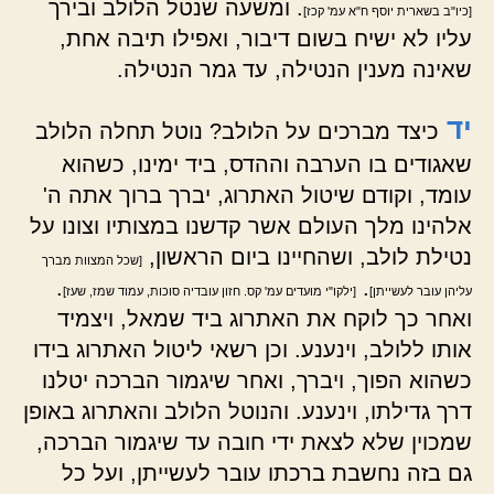
. ומשעה שנטל הלולב ובירך
[כיו"ב בשארית יוסף ח"א עמ' קכז]
עליו לא ישיח בשום דיבור, ואפילו תיבה אחת,
שאינה מענין הנטילה, עד גמר הנטילה.
יד
כיצד מברכים על הלולב? נוטל תחלה הלולב
שאגודים בו הערבה וההדס, ביד ימינו, כשהוא
עומד, וקודם שיטול האתרוג, יברך ברוך אתה ה'
אלהינו מלך העולם אשר קדשנו במצותיו וצונו על
נטילת לולב, ושהחיינו ביום הראשון,
[שכל המצוות מברך
.
.
עליהן עובר לעשייתן]
[ילקו"י מועדים עמ' קס. חזון עובדיה סוכות, עמוד שמז, שעז]
ואחר כך לוקח את האתרוג ביד שמאל, ויצמיד
אותו ללולב, וינענע. וכן רשאי ליטול האתרוג בידו
כשהוא הפוך, ויברך, ואחר שיגמור הברכה יטלנו
דרך גדילתו, וינענע. והנוטל הלולב והאתרוג באופן
שמכוין שלא לצאת ידי חובה עד שיגמור הברכה,
גם בזה נחשבת ברכתו עובר לעשייתן, ועל כל