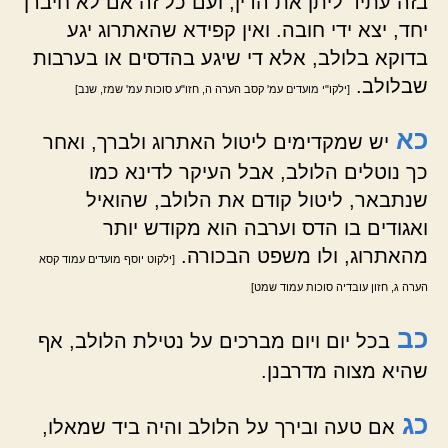
בזה עתיד ליתן את הדין, ועם כל זה אם לא חיברן
יחד, יצא ידי חובה. ואין קפידא שהאתרוג יגע
בדוקא בלולב, אלא די שיגע בהדסים או בערבות
שבלולב.
[ילקו"י מועדים עמ' קסב הערה ה, חזו"ע סוכות עמ' שמז, שנב]
כא
יש שמקדימים ליטול האתרוג ולברך, ואחר
כך נוטלים הלולב, אבל העיקר לדינא כמו
שנתבאר, ליטול קודם את הלולב, שהואיל
ואגודים בו הדס וערבה הוא מקודש יותר
מהאתרוג, ולו משפט הבכורה.
[ילקוט יוסף מועדים עמוד קסא
הערה ג, חזון עובדיה סוכות עמוד שמט]
כב
בכל יום ויום מברכים על נטילת הלולב, אף
שהיא מצוה מדרבנן.
כג
אם טעה ובירך על הלולב והיה ביד שמאלו,