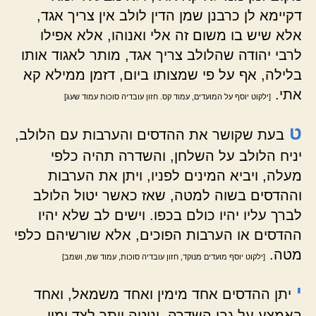
דקיימא לן כרבנן שמן הדין לולב אין צריך אגד,
אלא שיש בו משום זה אלי ואנוהו, אלא אפילו
לרבי יהודה שהלולב צריך אגד, מותר לאגוד אותו
בלילה, אף על פי שמצותו ביום, דזמן ממילא קא
אתי.
[ילקוט יוסף על המועדים, עמוד קס. חזון עובדיה סוכות עמוד שעג]
ט
בעת שקושר את ההדסים והערבות עם הלולב,
יניח הלולב על השלחן, והשדרה תהיה כלפי
מעלה, ויביא המינים לפניו, ויתן את הערבות
וההדסים בשוה למטה, שאז כאשר יטול הלולב
לברך עליו יהיו כולם בכפו. וישים לב שלא יהיו
ההדסים או הערבות הפוכים, אלא שורשיהם כלפי
מטה.
[ילקוט יוסף מועדים מנוקד, חזון עובדיה סוכות, עמוד שמ, ושמב]
י
יתן ההדסים אחד מימין ואחד משמאל, ואחד
באמצע על גבי השדרה, ונוטה יותר לצד ימין,