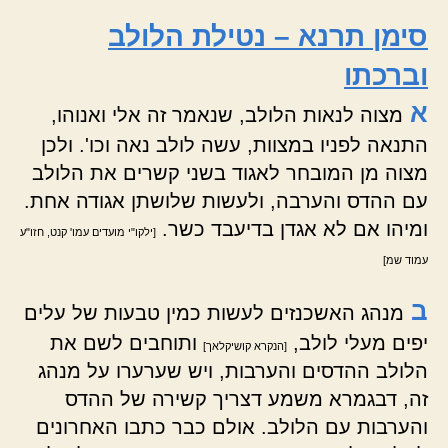
סימן תרנא – נטילת הלולב
וברכתו
א
מצוה לנאות הלולב, שנאמר זה אלי ואנוהו,
התנאה לפניו במצוות, עשה לולב נאה וכו'. ולכן
מצוה מן המובחר לאגוד בשני קשרים את הלולב
עם ההדס והערבה, ולעשות שלושתן אגודה אחת.
ומיהו אם לא אגדן בדיעבד כשר.
[ילקו"י מועדים עמו' קנט, חזו"ע
עמוד שמ]
ב
מנהג האשכנזים לעשות כמין טבעות של עלים
יפים מעלי לולב,
ותוחבים לשם את
[הנקרא קושיקלאך]
הלולב ההדסים והערבות, ויש שערערו על מנהג
זה, דבגמרא משמע דצריך קשירה של ההדס
והערבות עם הלולב. אולם כבר כתבו האחרונים