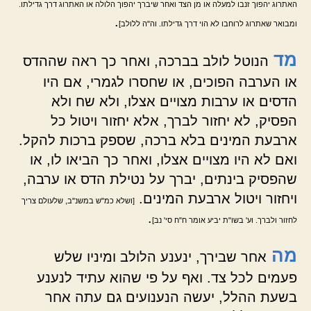
האתרוג יהפוך זנבו למעלה או מן הצד ואחר שיברך יהפוך הלולה או האתרוג דרך גדילתו.
.
ומבואר שאתרוג לרוחבו לא הוי דרך גדילתו. וה"ה ללולב]
מד
הנוטל לולב בברכה, ואחר כך ראה שההדס
או הערבה הפוכים, או שחסרו לגמרי, אם היו
הדסים או ערבות מצויים אצלו, ולא שח ולא
הפסיק, לא יחזור לברך, אלא יחזור ויטול כל
ארבעת המינים בלא ברכה, שספק ברכות להקל.
ואם לא היו מצויים אצלו, ואחר כך הביאו לו, או
שהפסיק בינתים, יברך על נטילת הדס או ערבה,
ויחזור ויטול ארבעת המינים.
[ושלא כמ"ש במשנ"ב, שלעולם צריך
.
לחזור ולברך. וע' בשו"ת יביע אומר ח"ח סי' נב]
מה
אחר שבירך, ינענע הלולב ומיניו שלש
פעמים לכל צד. ואף על פי שהוא עתיד לנענע
בשעת ההלל, יעשה הנענועים גם עתה אחר