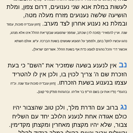
לעשות במלת אנא שני נענועים, דרום צפון, ומלת
הושיעה שלשה נענועים מזרח מעלה מטה,
ובמלת נא נענוע אחרון לצד מערב.
[חזון עובדיה סוכות, עמוד
שנה. ועיין להמאירי (סוכה לז:) שכתב, שמפני שהנענוע שבקריאת ההלל אינו אלא מנהג,
נהגו עכשיו להקל בהם, ולסמוך על הנענוע שעושים בשעת הברכה. ע"ש. אולם השתא
.
אכשור דרי והכל נוהגים לנענע כדת אף בשעת ההלל. אשריהם ישראל]
נב
אין לנענע בשעה שמזכיר את "השם" כי בעת
הזכרת שם ה' צריך לכוין בו, ולכן אין לו להטריד
עצמו בנענוע בשעת הזכרתו.
[חזון עובדיה סוכות עמ' שנה. וכ"ה
.
בהגמ"י (פ"ז אות ע) בשם הר"פ בר אליהו. ובהגהות סמ"ק סי' קצג]
נג
ברוב עם הדרת מלך, ולכן טוב שהצבור יהיו
כולם אגודה אחת לנענע הלולב יחד עם השליח
צבור, שלא יהיו מקצתן מאחרין ומקצתן מקדימין.