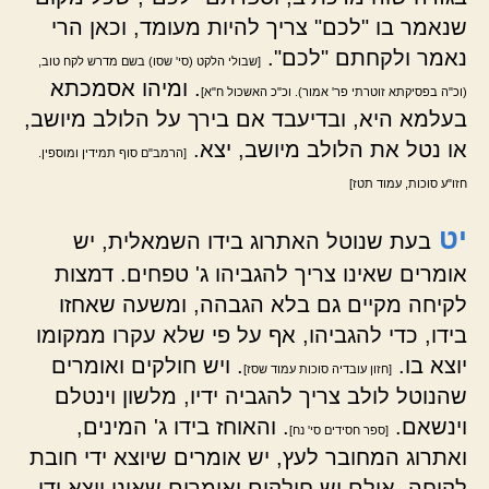
שנאמר בו "לכם" צריך להיות מעומד, וכאן הרי
נאמר ולקחתם "לכם".
[שבולי הלקט (סי' שסו) בשם מדרש לקח טוב,
. ומיהו אסמכתא
(וכ"ה בפסיקתא זוטרתי פר' אמור). וכ"כ האשכול ח"א]
בעלמא היא, ובדיעבד אם בירך על הלולב מיושב,
או נטל את הלולב מיושב, יצא.
[הרמב"ם סוף תמידין ומוספין.
חזו"ע סוכות, עמוד תטז]
יט
בעת שנוטל האתרוג בידו השמאלית, יש
אומרים שאינו צריך להגביהו ג' טפחים. דמצות
לקיחה מקיים גם בלא הגבהה, ומשעה שאחזו
בידו, כדי להגביהו, אף על פי שלא עקרו ממקומו
יוצא בו.
. ויש חולקים ואומרים
[חזון עובדיה סוכות עמוד שסז]
שהנוטל לולב צריך להגביה ידיו, מלשון וינטלם
וינשאם.
. והאוחז בידו ג' המינים,
[ספר חסידים סי' נח]
ואתרוג המחובר לעץ, יש אומרים שיוצא ידי חובת
לקיחה, אולם יש חולקים ואומרים שאינו יוצא ידי