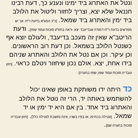
ונטל את האתרוג ביד ימינו ונענע כך, דעת רבינו
חננאל שלא יצא, וצריך לחזור וליטול את הלולב
ביד ימין והאתרוג ביד שמאל.
[כ"כ המג"א בדעת ר"ח. אך יש
. ודעת
מפרשים בדעת ר"ח דמודה שבדיעבד יצא. וראה בחזו"ע סוכות עמוד שפז]
הריטב"א שאין זה מעכב בדיעבד, ולעולם יוצא אף
כשנטל הלולב בשמאל. וכן דעת רוב הראשונים.
וכן עיקר. וכן אם נטל את הלולב והאתרוג שניהם
בידו אחת, יצא. אולם נכון שיחזור ויטלם כראוי.
[חזון
עובדיה סוכות עמוד שפו, שפז בהערה]
כד
היתה ידו משותקת באופן שאינו יכול
להשתמש באותה יד, הרי זה נוטל את הלולב
והאתרוג ביד אחד. בין אם היא יד ימין או יד
שמאל.
.
[ונטילה בכתיפו, או בפיו בשניו, אינה נחשבת לנטילה כלל]
[חזון עובדיה
.
סוכות בהערה שם]