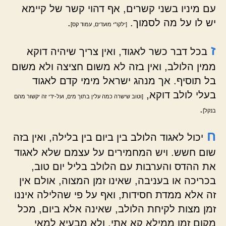
עם מיניו בשני קשרים, אף דהוי קשר של קיימא
יש לו על מה לסמוך.
.
[ילקו"י מועדים, עמוד קס]
ז
בכל דבר כשר לאגוד, ואין צריך שיהיה דוקא
ממין הלולב, ואין בזה לא משום חציצה ולא משום
בל תוסיף. אך מנהג ישראל מימי קדם לאגוד
בעלי לולב דוקא,
[וטוב שישרה כמה עלין בתוך מים, ועל-ידי זה יקשור מהם
.
בנקל]
ח
יכול לאגוד הלולב בין ביום בין בלילה, ואין בזה
שום חשש. ויש המחמירים על עצמם שלא לאגוד
את ההדס והערבות עם הלולב בליל יום טוב,
בכריכה או בעניבה, שאינו זמן המצוה, אולם אין
זה אלא ממדת חסידות, ואף על פי שהלילה איננו
זמן מצות לקיחת הלולב, שאינה אלא ביום, מכל
מקום זמן ממילא קא אתי, ולא מבעיא למאי