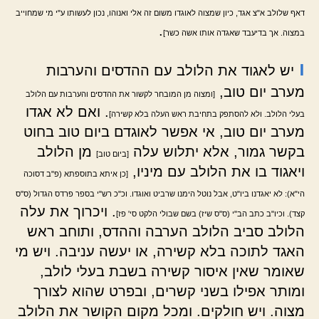
דאף שלולב א"צ אגד, כיון שמצוה לאוגדו משום זה אלי ואנוהו, נכון לעשותו ע"י מי שמחוייב
.
במצוה. אך בדיעבד שאגדה אותו אשה כשר]
ו
יש לאגוד את הלולב עם ההדסים והערבות
מערב יום טוב,
[ומצוה מן המובחר לקשור את ההדסים והערבות עם הלולב
. ואם לא אגדו
בעלי הלולב. ולא להסתפק בתחיבת ראש העלה בלא קשירה]
מערב יום טוב, אי אפשר לאוגדם ביום טוב בחוט
בקשר גמור, אלא יתלוש עלה
מן הלולב
[ביום טוב]
ויאגוד בו את הלולב עם מיניו,
[כן איתא בתוספתא (פ"ב דסוכה
הי"א): לא יאגדנו ביו"ט, אבל נוטל הימנו שרביט ואוגדו. וכ"כ רש"י בספר פרדס הגדול (ס"ס
. ויכרוך את עלה
קצד). וכיו"ב כתב הב"י (ס"ס שיז) בשם שבולי הלקט סי' פז]
הלולב סביב הלולב הערבה וההדס, ותוחב ראש
האגד לתוכה בלא קשירה, או יעשה עניבה. ויש מי
שאומר שאין איסור קשירה בשבת בעלי לולב,
ומותר אפילו בשני קשרים, ובפרט שהוא לצורך
מצוה. ויש חולקים. ומכל מקום הקושר את הלולב