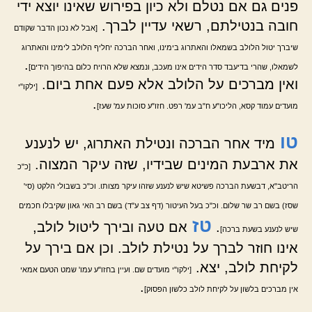
פנים גם אם נטלם ולא כיון בפירוש שאינו יוצא ידי
חובה בנטילתם, רשאי עדיין לברך.
[אבל לא נכון הדבר שקודם
שיברך יטול הלולב בשמאלו והאתרוג בימינו, ואחר הברכה יחליף הלולב לימינו והאתרוג
.
לשמאלו, שהרי בדיעבד סדר הידים אינו מעכב, ונמצא שלא הרויח כלום בהיפוך הידים]
ואין מברכים על הלולב אלא פעם אחת ביום.
[ילקו"י
.
מועדים עמוד קסא, הליכו"ע ח"ב עמ' רפט. חזו"ע סוכות עמ' שעז]
טו
מיד אחר הברכה ונטילת האתרוג, יש לנענע
את ארבעת המינים שבידיו, שזה עיקר המצוה.
[כ"כ
הריטב"א, דבשעת הברכה פשיטא שיש לנענע שזהו עיקר מצותו. וכ"כ בשבולי הלקט (סי'
שסז) בשם רב שר שלום. וכ"כ בעל העיטור (דף צב ע"ד) בשם רב האי גאון שקיבלו חכמים
טז
.
אם טעה ובירך ליטול לולב,
שיש לנענע בשעת ברכה]
אינו חוזר לברך על נטילת לולב. וכן אם בירך על
לקיחת לולב, יצא.
[ילקו"י מועדים שם. ועיין בחזו"ע עמו' שמט הטעם אמאי
.
אין מברכים בלשון על לקיחת לולב כלשון הפסוק]