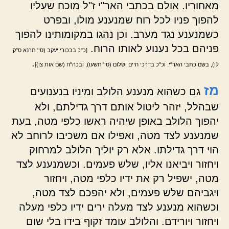
מאחוריו. אולם בכתבי האר"י ז"ל מוכח שעליו
להפוך פניו לכל רוח שמנענע מולו, ובפרט
כשמנענע נגד מערב. וכן נהגו במקומותינו להפוך
פניהם בכל נענוע לאותו הרוח.
[כ"כ בבכורי יעקב (סי' תרנא ס"ק
.
לו), בשם כתבי האר"י. וכ"כ בדרכי חיים ושלום (סי' תשעו), ובכה"ח (שם אות צו)]
מז
גם כשהוא מנענע הלולב ומיניו בנענועים
שבהלל, יזהר ליטול אותם דרך גדילתם, ולא
יהפוך הלולב באופן שיהיה ראשו כלפי מטה, בעת
שמנענע לצד מטה, ואפילו אם משכיבו לרוחב לא
הוי דרך גדילתו. אלא רק יוליך הלולב למרחוק
ויחזור ויביאנו אליו, שלש פעמים. וכשמנענע לצד
מטה, ישפיל רק את ידיו כלפי מטה, ויחזור
ויגביהם שלש פעמים, ולא יהפכם לצד מטה,
וכשהוא מנענע לצד מעלה ירים ידיו כלפי מעלה
ויחזור ויורידם. והלולב עומד זקוף בידו בלי שום