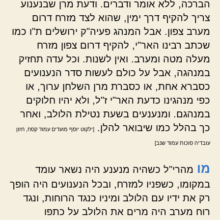
הברכה, ללא אומר ודברים. ודעת מרן שבנענוע
צריך להקיף דרך ימין, שהוא לצד מזרח דרום
מערב צפון. אבל המנהג פעיה"ק ירושלים ת"ו כמו
שכתב רבינו האר"י, להקיף דרום צפון מזרח
מעלה מטה ומערב. ואין לשנות. וכל עדה תחזיק
במנהגה, אבל על כולם לעשות סדר הנענועים
כסברא אחת, או כסברת מרן השלחן ערוך, או
כפי מנהגינו כדעת האר"י ז"ל, ולא יהיו חלוקים
במנהגם. ומנענעים בשעת נטילת הלולב, ואחר
כך בהלל כמו שיבואר להלן.
[ילקוט יוסף מועדים עמוד קסח, חזון
עובדיה סוכות עמוד שנב]
מו
מהרי"ל כשהיה מנענע היה נשאר עומד
במקומו, כשפניו למזרח, ובכל הנענועים היה הופך
רק את ידיו עם הלולב ומיניו כנגד הרוחות, ונגד
רוח מערב היה מרים את הלולב על כתפו