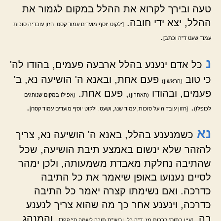
טעה ובירך לקרוא את ההלל במקום לגמור את
ההלל, יצא ידי חובה.
[ילקוט יוסף מועדים עמוד קסט. חזון עובדיה סוכות
.
עמוד שעט ד"ה וכתב]
נ
כל אדם ינענע בהלל ארבעה פעמים, בהודו לה'
כי טוב
פעם אחת, ובאנא ה' הושיעה נא, ב'
(הראשון)
פעמים, ובהודו
, פעם אחת.
(האחרון)
(אפילו במקום שנוהגים
.
.
לכופלו)
[חזון עובדיה על סוכות, עמוד שנג, ושעט. ילקוט יוסף מועדים עמוד קסח]
נא
כשמנענע בהלל, באנא ה' הושיעה נא, צריך
להזהר שלא ינשום באמצע תיבת הושיעה, שכל
שהתיבה נחלקת מאבדת משמעותה, ולכן ימהר
לסיים נענועו באופן שיאמר את כל התיבה
כדרכה. ואם נשימתו קצרה יאמר כל התיבה
כדרכה, וינענע אחר כך מה שהוא צריך לנענע
בה.
. והמנהג
[עיין בתוס' ברכות מז. ד"ה כל, ובשו"ת תורה לשמה סי' קפד]