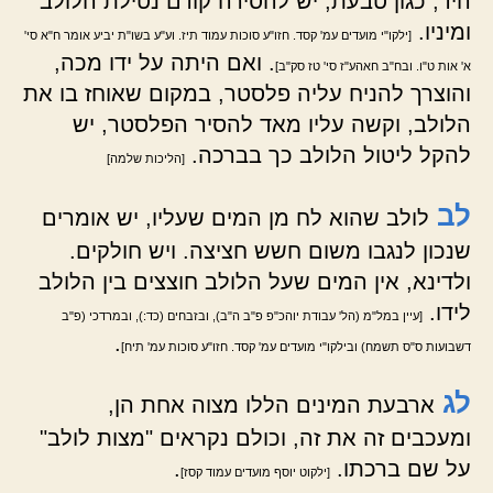
היד, כגון טבעת, יש להסירה קודם נטילת הלולב
ומיניו.
[ילקו"י מועדים עמ' קסד. חזו"ע סוכות עמוד תיז. וע"ע בשו"ת יביע אומר ח"א סי'
. ואם היתה על ידו מכה,
א' אות ט"ו. ובח"ב חאהע"ז סי' טז סק"ב]
והוצרך להניח עליה פלסטר, במקום שאוחז בו את
הלולב, וקשה עליו מאד להסיר הפלסטר, יש
להקל ליטול הלולב כך בברכה.
[הליכות שלמה]
לב
לולב שהוא לח מן המים שעליו, יש אומרים
שנכון לנגבו משום חשש חציצה. ויש חולקים.
ולדינא, אין המים שעל הלולב חוצצים בין הלולב
לידו.
[עיין במל"מ (הל' עבודת יוהכ"פ פ"ב ה"ב), ובזבחים (כד:), ובמרדכי (פ"ב
.
דשבועות ס"ס תשמח) ובילקו"י מועדים עמ' קסד. חזו"ע סוכות עמ' תיח]
לג
ארבעת המינים הללו מצוה אחת הן,
ומעכבים זה את זה, וכולם נקראים "מצות לולב"
על שם ברכתו.
.
[ילקוט יוסף מועדים עמוד קסז]