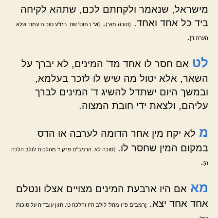
מישראל, שנאמר ולקחתם לכם, שתהא לקיחה
ביד כל אחד ואחד.
.
(סוכה מא:)
[וע' בתוס' שם. חזו"ע סוכות עמוד שלא
.
הערה ד]
לט
אם חסר לו אחד מד' המינים, לא יברך על
השאר, אלא יטול מה שיש לו לזכר בעלמא,
ובמשך היום ישתדל להשיג ד' המינים לברך
עליהם, ולצאת ידי חובת המצוה.
מ
לא יקח מין אחר הדומה לערבה או הדס
במקום המין שחסר לו.
[סוכה לא. הרמב"ם פרק ז' מהלכות לולב הלכה
.
ה]
מא
אם היו ארבעת המינים מצויים אצלו ונטלם
אחד אחד יצא.
[רמב"ם פ"ז מהל' לולב ה"ו והלכה ט'. חזון עובדיה על סוכות
.