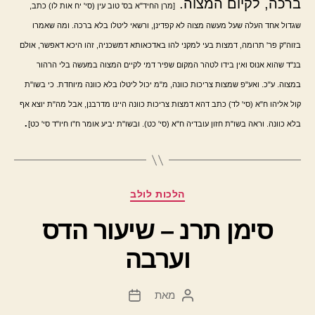
ברכה, לקיום המצוה.
[מרן החיד"א בס' טוב עין (סי' יח אות לו) כתב,
שגדול אחד העלה שעל מעשה מצוה לא קפדינן, ורשאי ליטלו בלא ברכה. ומה שאמרו
בזוה"ק פר' תרומה, דמצות בעי למקני להו באדכאותא דמשכניה, זהו היכא דאפשר, אולם
בנ"ד שהוא אנוס ואין בידו לטהר המקום שפיר דמי לקיים המצוה במעשה בלי הרהור
במצוה. ע"כ. ואע"פ שמצות צריכות כוונה, מ"מ יכול ליטלו בלא כוונה מיוחדת. כי בשו"ת
קול אליהו ח"א (סי' לד) כתב דהא דמצות צריכות כוונה היינו מדרבנן, אבל מה"ת יוצא אף
.
בלא כוונה. וראה בשו"ת חזון עובדיה ח"א (סי' כט). ובשו"ת יביע אומר ח"ו חיו"ד סי' כט]
קטגוריות
הלכות לולב
סימן תרנ – שיעור הדס
וערבה
מאת
המחבר
תאריך
הפוסט
פוסט