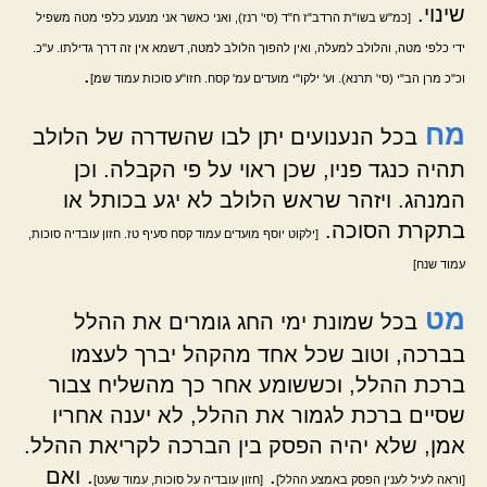
שינוי.
[כמ"ש בשו"ת הרדב"ז ח"ד (סי' רנז), ואני כאשר אני מנענע כלפי מטה משפיל
ידי כלפי מטה, והלולב למעלה, ואין להפוך הלולב למטה, דשמא אין זה דרך גדילתו. ע"כ.
.
וכ"כ מרן הב"י (סי' תרנא). וע' ילקו"י מועדים עמ' קסח. חזו"ע סוכות עמוד שמ]
מח
בכל הנענועים יתן לבו שהשדרה של הלולב
תהיה כנגד פניו, שכן ראוי על פי הקבלה. וכן
המנהג. ויזהר שראש הלולב לא יגע בכותל או
בתקרת הסוכה.
[ילקוט יוסף מועדים עמוד קסח סעיף טז. חזון עובדיה סוכות,
עמוד שנח]
מט
בכל שמונת ימי החג גומרים את ההלל
בברכה, וטוב שכל אחד מהקהל יברך לעצמו
ברכת ההלל, וכששומע אחר כך מהשליח צבור
שסיים ברכת לגמור את ההלל, לא יענה אחריו
אמן, שלא יהיה הפסק בין הברכה לקריאת ההלל.
.
. ואם
[וראה לעיל לענין הפסק באמצע ההלל]
[חזון עובדיה על סוכות, עמוד שעט]