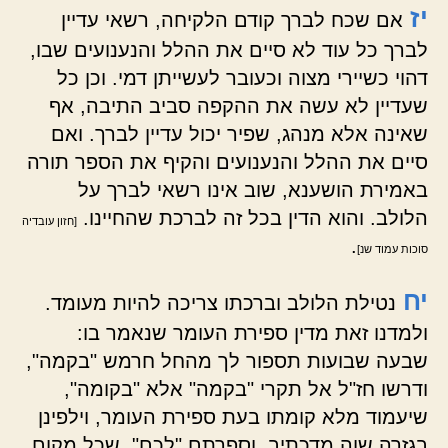
יז
אם שכח לברך קודם הלקיחה, רשאי עדיין
לברך כל עוד לא סיים את ההלל והנענועים שבו,
דהוי כשיירי מצוה וכעובר לעשייתן דמי. וכן כל
שעדיין לא עשה את ההקפה סביב התיבה, אף
שאינה אלא מנהג, שפיר יכול עדיין לברך. ואם
סיים את ההלל והנענועים והקיף את הספר תורה
באמירת הושענא, שוב אינו רשאי לברך על
הלולב. והוא הדין בכל זה לברכת שהחיינו.
[חזון עובדיה
.
סוכות עמוד שנ]
יח
נטילת הלולב וברכתו צריכה להיות מעומד.
ולמדנו זאת מדין ספירת העומר שנאמר בו:
שבעה שבועות תספור לך מהחל חרמש "בקמה",
ודרשו חז"ל אל תקרי "בקמה" אלא "בקומה",
שיעמוד מלא קומתו בעת ספירת העומר, וילפינן
בגזרה שוה מדכתיב, וספרתם "לכם", שכל מקום