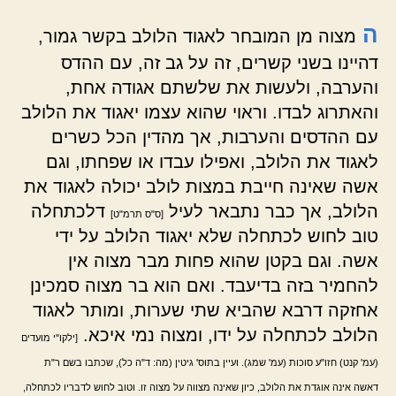
ה
מצוה מן המובחר לאגוד הלולב בקשר גמור,
דהיינו בשני קשרים, זה על גב זה, עם ההדס
והערבה, ולעשות את שלשתם אגודה אחת,
והאתרוג לבדו. וראוי שהוא עצמו יאגוד את הלולב
עם ההדסים והערבות, אך מהדין הכל כשרים
לאגוד את הלולב, ואפילו עבדו או שפחתו, וגם
אשה שאינה חייבת במצות לולב יכולה לאגוד את
הלולב, אך כבר נתבאר לעיל
דלכתחלה
[ס"ס תרמ"ט]
טוב לחוש לכתחלה שלא יאגוד הלולב על ידי
אשה. וגם בקטן שהוא פחות מבר מצוה אין
להחמיר בזה בדיעבד. ואם הוא בר מצוה סמכינן
אחזקה דרבא שהביא שתי שערות, ומותר לאגוד
הלולב לכתחלה על ידו, ומצוה נמי איכא.
[ילקו"י מועדים
(עמ' קנט) חזו"ע סוכות (עמ' שמג). ועיין בתוס' גיטין (מה: ד"ה כל), שכתבו בשם ר"ת
דאשה אינה אוגדת את הלולב, כיון שאינה מצווה על מצוה זו. וטוב לחוש לדבריו לכתחלה,