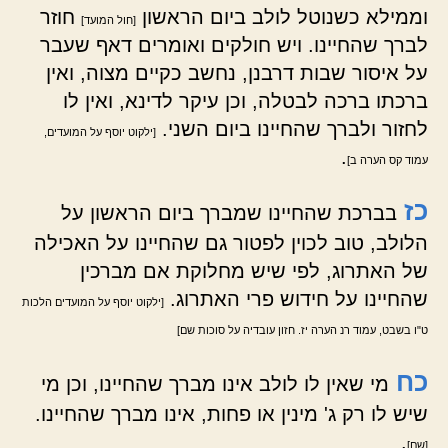
וממילא כשנוטל לולב ביום הראשון
חוזר
[חול המועד]
לברך שהחיינו. ויש חולקים ואומרים דאף שעבר
על איסור שבות דרבנן, נחשב כקיים מצוה, ואין
ברכתו ברכה לבטלה, וכן עיקר לדינא, ואין לו
לחזור ולברך שהחיינו ביום השני.
[ילקוט יוסף על המועדים,
.
עמוד קס הערה ב]
כז
בברכת שהחיינו שמברך ביום הראשון על
הלולב, טוב לכוין לפטור גם שהחיינו על האכילה
של האתרוג, לפי שיש מחלוקת אם מברכין
שהחיינו על חידוש פרי האתרוג.
[ילקוט יוסף על המועדים הלכות
ט"ו בשבט, עמוד רנ הערה יז. חזון עובדיה על סוכות שם]
כח
מי שאין לו לולב אינו מברך שהחיינו, וכן מי
שיש לו רק ג' מינין או פחות, אינו מברך שהחיינו.
.
[שם]