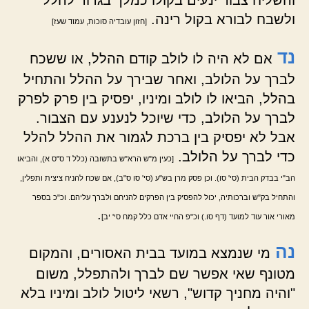
והשליח צבור ינעים בקולו כמלך בגדוד להלל
ולשבח לבורא בקול רינה.
[חזון עובדיה סוכות, עמוד שעז]
נד
אם לא היה לו לולב קודם ההלל, או ששכח
לברך על הלולב, ואחר שבירך על ההלל והתחיל
בהלל, הביאו לו לולב ומיניו, יפסיק בין פרק לפרק
לברך על הלולב, כדי שיוכל לנענע עם הצבור.
אבל לא יפסיק בין ברכת לגמור את ההלל להלל
כדי לברך על הלולב.
[כעין מ"ש הרא"ש בתשובה (כלל ד ס"ס א), והביאו
הב"י בבדק הבית (סי' סו). וכן פסק מרן בש"ע (סי' סו ס"ב), אם שכח להניח ציצית ותפלין,
והתחיל בק"ש וברכותיה, יכול להפסיק בין הפרקים להניחם ולברך עליהם. וכ"כ בספר
.
מאורי אור עוד למועד (דף סו.) וכ"פ החיי אדם כלל קמח סי' יב]
נה
מי שנמצא במועד בבית האסורים, והמקום
מטונף שאי אפשר שם לברך ולהתפלל, משום
"והיה מחניך קדוש", רשאי ליטול לולב ומיניו בלא