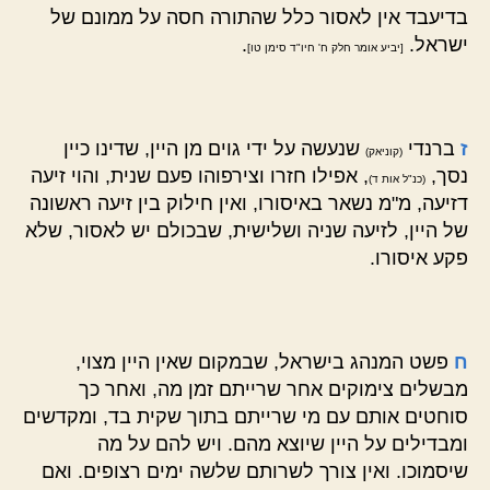
בדיעבד אין לאסור כלל שהתורה חסה על ממונם של
ישראל.
.
[יביע אומר חלק ח' חיו"ד סימן טו]
ז
ברנדי
שנעשה על ידי גוים מן היין, שדינו כיין
(קוניאק)
נסך,
, אפילו חזרו וצירפוהו פעם שנית, והוי זיעה
(כנ"ל אות ד)
דזיעה, מ"מ נשאר באיסורו, ואין חילוק בין זיעה ראשונה
של היין, לזיעה שניה ושלישית, שבכולם יש לאסור, שלא
פקע איסורו.
ח
פשט המנהג בישראל, שבמקום שאין היין מצוי,
מבשלים צימוקים אחר שרייתם זמן מה, ואחר כך
סוחטים אותם עם מי שרייתם בתוך שקית בד, ומקדשים
ומבדילים על היין שיוצא מהם. ויש להם על מה
שיסמוכו. ואין צורך לשרותם שלשה ימים רצופים. ואם