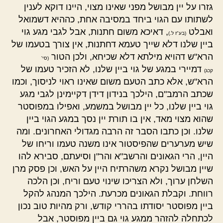
גזרו על יין מבושל מפני שאינו מצוי, היינו דוקא לענין
לשתותו עם הגוי ביחד במסיבה אחת, כההיא דשמואל
ואבלט
, דאיכא משום חתנות, אבל לגבי מגע גוי
(בע"ז ל.)
ביין שלנו דלא שייך טעמא דחתנות, אין צורך בטעמו של
הרא"ש דהויא מילתא דלא שכיחא, ולכן הטור
(סי'
דמיירי במגע של גוי ביין שלנו, לא הזכיר טעמו של
קכג)
הרא"ש, אלא כתב הטעם משום שאינו ראוי לניסוך, וכמו
שכתב הרמב"ם, הילכך בנידון דידן דקיימינן לגבי מגע
גוי ביין שלנו, כל יין מבושל במשמע, ואפילו במפוסטר
שהוא מצוי מאד, אין בו תורת יין נסך במגע הגוי ביין
שלנו. וכן כתבו הסבר זה הרבה מגדולי האחרונים. ומה
שיש מערערים שהפיסטור אינו משנה טעמו וריחו של
היין, הרי הגאונים והרשב"א והר"ן וסיעתם, סבירא להו
שיין מבושל נקרא משהרתיח היין על האש, וכן פסק מרן
השלחן ערוך, ולא הצריכו שינוי טעם וריח, וכן הלכה
רווחת. וקבלת הגאונים מכרעת. הילכך המנהג להקל
ביין מפוסטר יסודתו בהררי קודש, ורק מהיות טוב נכון
לכתחלה להזהר ממגע גוי גם ביין מפוסטר, אבל