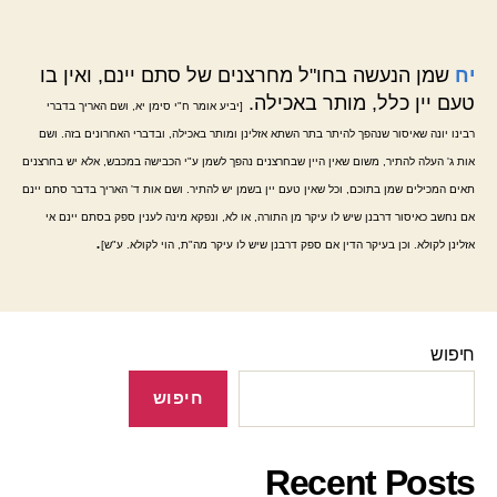
יח
שמן הנעשה בחו"ל מחרצנים של סתם יינם, ואין בו
טעם יין כלל, מותר באכילה.
[יביע אומר ח"י סימן יא, ושם האריך בדברי
רבינו יונה שאיסור שנהפך להיתר בתר השתא אזלינן ומותר באכילה, ובדברי האחרונים בזה. ושם
אות ג' העלה להתיר, משום שאין היין שבחרצנים נהפך לשמן ע"י הכבישה במכבש, אלא יש בחרצנים
תאים המכילים שמן בתוכם, וכל שאין טעם יין בשמן יש להתיר. ושם אות ד' האריך בדבר סתם יינם
אם נחשב כאיסור דרבנן שיש לו עיקר מן התורה, או לא, ונפקא מינה לענין ספק בסתם יינם אי
.
אזלינן לקולא. וכן בעיקר הדין אם ספק דרבנן שיש לו עיקר מה"ת, הוי לקולא. ע"ש]
חיפוש
חיפוש
Recent Posts