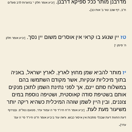
מדרבנן מותר ככל ספיקא דרבנן.
[יביע אומר חלק י' בהערות לרב פעלים
.
ח"ב, דף שכב טור ב' אות כב]
טז
יין שנגע בו קראי אין אוסרים משום יין נסך.
[יביע אומר חלק
ה' סימן י]
יז
מותר להביא שמן מחוץ לארץ, לארץ ישראל, באניה
בתוך מיכליות ענקיות, אשר מקודם השתמשו בהם
במשלוח סתם יינם, אך לפני נתינת השמן לתוכן מנקים
אותם בשטיפת סודה קאוסטית, ושטיפה נוספת במים
צוננים, ובין היין לשמן שוהה המיכלית כשהיא ריקה יותר
משיעור מעת לעת.
[יביע אומר ח"ח חיו"ד סי' ה עמוד עדר, מטעם נטל"פ. ובצירוף
דעת החוות דעת שבכלי מתכות אין איסור כבוש. וראה עוד ביביע אומר ח"ט חיו"ד סי' ה עמ'
.
עדר]