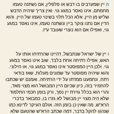
ה
יין שמערבים בו דבש או פלפלין, אם נשתנה טעמו
מחמתם, אינו נאסר במגע גוי. ואין צריך שיהיה הדבש
שליש מן היין, אלא הכל תלוי בשינוי טעמו של היין. והוא
הדין אם נתנו צוקר ביין ונשתנה טעמו, אינו נאסר במגע
גוי, ואפילו אם הוא נוצרי שעובד ע"ז.
ו
יין של ישראל שנתבשל, דהיינו שהרתיחו אותו על
האש, אפילו רתיחה אחת בלבד, שוב אינו נאסר במגע
גוי. ולכן היין המפוסטר אינו נאסר במגע גוי, או חילוני.
והוא שיהיה מפוסטר עד שמונים מעלות, שאז בודאי
רתח, ונתמעט ממדתו על ידי הרתיחה. ואמנם יש שכתבו
להחמיר בזה, כיון שכיום היין המבושל הוא מצוי מאד,
והרי הוא בכלל גזירת יין נסך, ורק בזמן חכמי התלמוד
שלא היה מצוי יין מבושל לא גזרו בו, כמבואר בדברי
הרא"ש, מה שאין כן בזמן הזה. אולם העיקר לדינא כמו
שנהגו להקל בדבר, דמה שכתב הרא"ש שהטעם שלא