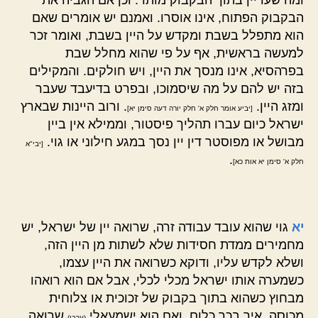
הבקבוק הפתוח, אינו אוסרו. ואמנם יש אומרים שאם
הוא מתפלל בשבת ומקדש על היין בשבת, ואומר זכר
למעשה בראשית, אף על פי שהוא מחלל שבת
בפרהסיא, אינו מנסך את היין, ויש חולקים. והמקילים
בזה יש להם על מה שיסמוכו, ובפרט בדיעבד שעבר
ומזג היין.
. ורוב היינות שבארץ
[יביע אומר חלק א' חלק יורה דעה סימן יא]
ישראל כיום עברו תהליך פיסטור, וממילא אין ביין
מבושל או מפוסטר דין יין נסך במגע חילוני או גוי.
[יבי"א
.
חלק א' סימן יא אות כא]
יא
גוי שהוא עובד עבודה זרה, שרואה יין של ישראל, יש
מחמירים ממדת חסידות שלא לשתות מן היין הזה,
ושלא לקדש עליו, ודוקא כשרואה את היין עצמו,
כשמערה אותו ישראל מכלי לכלי, אבל אם הוא רואהו
מבחוץ כשהוא בתוך בקבוק של זכוכית או צלוחית
מכוסה, איך בכך כלום, ואם הוא ישמעאלי
שרואה
(ערבי)