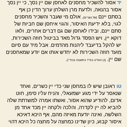
יד
אסור להשכיר מחסנים לאחסן שם יין נסך, כי יין נסך
אסור בהנאה, ולדעת מרן השלחן ערוך הדין כן אף
בסתם יינם
. אולם מי שעבר והשכיר מחסנים
[של נוצרים]
לגוי, בלא ידיעת האיסור, והגוי איחסן שם חביות של
סתם יינם, ובידו לאחסן שם גם דברים אחרים, ולאו
דוקא יין, ויש הפסד גדול מאד בביטול חוזה השכירות,
יש להקל בדיעבד ליהנות מהדמים. אבל מיד עם סיום
מועד חוזה השכירות לא יחדש אותו אם יודע שמאחסנים
שם יין.
.
[כן העלינו בס"ד בתשובה בכת"י]
טו
ראובן שיש לו במחסן שני כדי יין כשרים, ואחד
שנאסר על ידי מגע ישמעאלי, והניח עליו סימן, חוט
אדום, להודיע שהוא אסור, ואשתו אמרה למשרתת שלה
להביא לה יין לקדרה, והלכה ולקחה יין מכד אחד מן
השלשה, ואינה יודעת מאיזה מהם, אף היכא דאיכא
איסור קבוע, כיון שדינו כמחצה על מחצה כל היכא דהוי