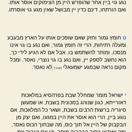
נגע גוי ביין אחר שהופרש היין מן הצימוקים אוסר אותו.
ואם הורתחו, דינם כדין יין מבושל שאין מגע גוי אוסרתו.
ט
חומץ גמור וחזק שאם שופכים אותו על הארץ מבעבע
ומעלה רתיחות, הרי זה חומץ גמור, ואם נגע בו גוי אינו
מנסכו, ומותר להשתמש בו. אבל אם לא הגיע לידי כך,
הוא נחשב לספק יין, ואם נגע בו גוי נוצרי, נאסר. ומכל
מקום נראה שבמגע ישמעאלי
לא נאסר.
(ערבי)
י
ישראל מומר שמחלל שבת בפרהסיא במלאכות
דאורייתא, כגון שנוהג במכונית בשבת, או שמעשן
סיגריה ברשות הרבים בשבת, ושאר כל המלאכות, אם
נוגע ביין, הרי הוא אוסר את היין במגעו, ואם יצק מן
הבקבוק של היין אל תוך כוס, מה שבתוך הכוס נאסר,
ומה שעדיין בתוך הבקבוק מותר. וכן אם הגביה את