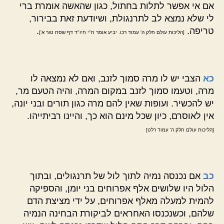
אם אי אפשר לתלות בחתול, כגון שהאשה אומרת ברי
לי שלא נמצא לב לתרנגולת, ושיודעת זאת בבירור,
טריפה.
.
[הליכות עולם חלק ה' עמוד רכו. יביע אומר ח"י חיו"ד דף שסח טור א']
כא
הצבי יש לו מרה סמוך לזנב, ואם לא נמצאה לו
מרה, וטעמו סמוך לזנב במקום המרה, והיה הטעם מר,
יש להכשיר. ועופות שאין להם מרה כגון תורים ובני יונה,
אין לאוסרם, כיון שכל מינם הוא כך, והיינו רביתייהו.
[הליכות עולם חלק ה' עמוד רלט]
כב
אם נכנסה נמיה לתוך לול של תרנגולים, ובתוך
הלול היו שלושים אלף אפרוחים בני יומן, והספיקה
להמית למעלה מאלף אפרוחים, על ידי מציצת הדם
שלהם, וכשנכנסו האחראים לביקורת הבחינה הנמיה