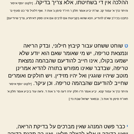
ההלכה אין די בשחיטתו, אלא צריך בדיקה.
[ילקוט יוסף איסור
והיתר כרך א' עמוד קכ. שו"ת יביע אומר חלק ו' חיו"ד סימן ג' אות ד. ואף דלעיל סי' כט סעיף ט'
כתבנו בכיו"ב שא"צ להודיע, הכא שהוא בקביעות וגם לרבים וגם אינו ספק דאיתרע, צריך שיודיעם]
ט
שוחט ששחט עבור קיבוץ חילוני, ובדק הריאה
ונמצאת טריפה, יש מי שאומר שאם הוא יודע שלא
ישמעו בקולו, אינו חייב להודיעם שהבהמה נמצאת
טריפה, שבדבר שאינו מפורש בתורה להדיא אמרינן
מוטב שיהיו שוגגין ואל יהיו מזידין. ויש חולקים ואומרים
שחייב להודיעם שהבהמה טריפה. וכן עיקר.
[ילקוט יוסף איסור
והיתר כרך א' עמוד קכא. יביע אומר ח"ו חלק יורה דעה סי' ג' אות ד. וראה עוד ביביע אומר חלק א'
חאו"ח סימן מ' אות כ', ובמאור ישראל שבת נד:]
י
כבר פשט המנהג שאין מברכים על בדיקת הריאה,