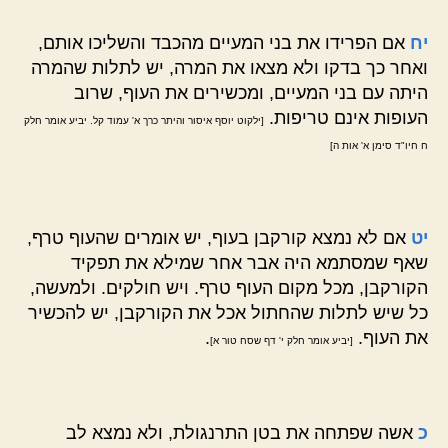
יח
אם הפרידו את בני המעיים מהכבד והשליכו אותם,
ואחר כך בדקו ולא מצאו את המרה, יש לתלות שהמרה
היתה עם בני המעיים, ומכשירים את העוף, שרוב
העופות אינם טריפות.
[ילקוט יוסף איסור והיתר כרך א' עמוד קל. יביע אומר חלק
ח חיו"ד סימן א' אות ה]
יט
אם לא נמצא קורקבן בעוף, יש אומרים שהעוף טרף,
שאף שמסתמא היה אבר אחר שמילא את תפקיד
הקורקבן, מכל מקום העוף טרף. ויש חולקים. ולמעשה,
כל שיש לתלות שהחתול אכל את הקורקבן, יש להכשיר
את העוף.
.
[יביע אומר חלק י' דף שסח טור א]
כ
אשה שפתחה את בטן התרנגולת, ולא נמצא לב