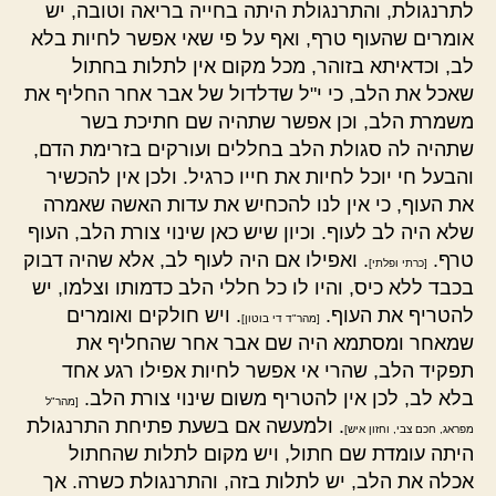
לתרנגולת, והתרנגולת היתה בחייה בריאה וטובה, יש
אומרים שהעוף טרף, ואף על פי שאי אפשר לחיות בלא
לב, וכדאיתא בזוהר, מכל מקום אין לתלות בחתול
שאכל את הלב, כי י"ל שדלדול של אבר אחר החליף את
משמרת הלב, וכן אפשר שתהיה שם חתיכת בשר
שתהיה לה סגולת הלב בחללים ועורקים בזרימת הדם,
והבעל חי יוכל לחיות את חייו כרגיל. ולכן אין להכשיר
את העוף, כי אין לנו להכחיש את עדות האשה שאמרה
שלא היה לב לעוף. וכיון שיש כאן שינוי צורת הלב, העוף
טרף.
. ואפילו אם היה לעוף לב, אלא שהיה דבוק
[כרתי ופלתי]
בכבד ללא כיס, והיו לו כל חללי הלב כדמותו וצלמו, יש
להטריף את העוף.
. ויש חולקים ואומרים
[מהר"ד די בוטון]
שמאחר ומסתמא היה שם אבר אחר שהחליף את
תפקיד הלב, שהרי אי אפשר לחיות אפילו רגע אחד
בלא לב, לכן אין להטריף משום שינוי צורת הלב.
[מהר"ל
. ולמעשה אם בשעת פתיחת התרנגולת
מפראג, חכם צבי, וחזון איש]
היתה עומדת שם חתול, ויש מקום לתלות שהחתול
אכלה את הלב, יש לתלות בזה, והתרנגולת כשרה. אך