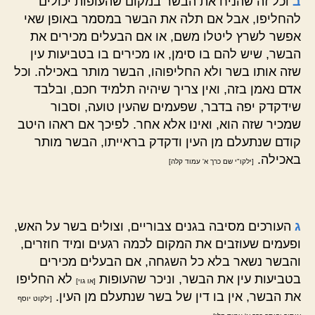
ב
וכל זה שהניח את הבשר במקום שהעופות יכולים
להחליפו, אבל אם תלה את הבשר במסמר באופן שאי
אפשר לשרץ ליטלו משם, או אם הבעלים מכירים את
הבשר, שיש להם בו סימן, או מכירים בו בטביעות עין
שזה אותו בשר ולא החליפוהו, הבשר מותר באכילה. וכל
אדם נאמן בזה, ואין צריך שיהיה תלמיד חכם, ובלבד
שידקדק יפה בדבר, שפעמים שהעין טועה, וסבור
שמכיר שזה הוא, ואינו אלא אחר. לפיכך אם ראהו היטב
קודם שנתעלם מן העין ודקדק בראייתו, הבשר מותר
באכילה.
[ילקו"י שם כרך א' עמוד קלה]
ג
העורכים מסיבה בגנים צבוריים, וצולים בשר על האש,
ופעמים שעוזבים את המקום לכמה רגעים ומיד חוזרים,
והבשר נשאר בלא כל השגחה, אם הבעלים מכירים
בטביעות עין את הבשר, וניכר שהעופות
לא החליפו
[או גוי]
את הבשר, אין בו דין של בשר שנתעלם מן העין.
[ילקוט יוסף