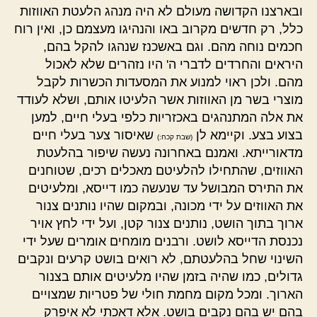
ובארצנו הקדושה מעולם לא היה מנהג הלעטת האווזות
כלל, רק חדשים מקרוב באו והנהיגו מעצמם כן, ואין רוח
חכמים נוחה מהם. וגם באשכנז שנהגו להקל בהם,
היראים והחרדים לדברי ה' היו נזהרים שלא לאכול
מהם. ולכן ראוי למנוע את המסעדות הכשרות לקבל
מוצרי בשר מן האווזות אשר הלעיטו אותם, ושלא לעודד
את אלה המתנהגים באכזריות כלפי בעלי חיים, למען
בצוע בצע. וקיימא לן
שאיסור צער בעלי חיים
(שבת קכח:)
מדאורייתא. ואמנם באחרונה נעשה שיפור בהלעטת
האווזים, שהתחילו להלעיטם מאכלים רכים, שטוחנים
את התירס המבושל עד שנעשה כמו דייסא, ומלעיטים
את האווזים על ידי מכונה, ובמקום שהיו נותנים צנור
ארוך בתוך הושט, נותנים צנור קטן, ועל ידי לחץ אויר
נכנסת הדייסא לושט. ורבנים מומחים אומרים שעל ידי
השינוי שחל בהלעטתם, לא רואים בושט קרעים ונקבים
גדולים, כמו שהיה בזמן שהיו מלעיטים אותם בצנור
הארוך. ומכל מקום מחמת חולי של פטריות שמצויים
בהם יש בהם נקבים בושט. אלא דאכתי לא איפרק