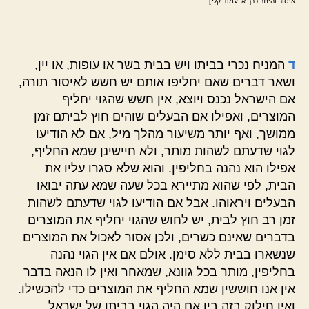
איסור והיתר כרך א' עמוד קלז]
ד
המניח נכרי בביתו ויש בבית בשר או עופות, או יין,
ושאר דברים שאם יחליפו אותם יש חשש לאיסור תורה,
אם הישראל נכנס ויוצא, אין חשש שהגוי יחליף
המוצרים, ואפילו אם הבעלים שוהים חוץ לביתם זמן
ממושך, ואף יותר משיעור מהלך מיל, אם לא הודיעו
לגוי שדעתם לשהות מותר, ולא חיישינן שמא החליף,
אפילו הוא נהנה בחליפין. והוא שלא סגרו עליו את
הבית, לפי שהוא מתיירא בכל שעה שמא עתה יבואו
הבעלים ויראוהו. אבל אם הודיעו לגוי שדעתם לשהות
זמן רב חוץ לבית, יש לחוש שהגוי יחליף את המוצרים
בדברים שאינם כשרים, ולכן אסור לאכול את המוצרים
שנשארו בבית ללא סימן. אולם אם אין הגוי נהנה
בחליפין, מותר בכל גוונא, שמאחר ואין לו הנאה בדבר
אין אנו חוששין שמא החליף את המוצרים כדי להכשילו.
ואין חילוק בזה בין אם היה הגוי בביתו של ישראל