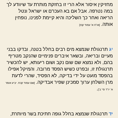
מחזיקין איסור אלא הרי זו בחזקת מותרת עד שיוודע לך
במה נטרפה. אבל אם בא העכו"ם או ישראל ונטל
הריאה ואחר כך השליכה והיא קיימת לפנינו, נופחין
אותה.
[או"ה א' עמוד קכז]
יג
תרנגולת שנמצא מים רבים בחלל בטנה, ובדקו בבני
מעיים ובריאה, ובשאר איברים פנימיים שהנקב מטריף
בהם, ולא נמצא שם שום נקב ושום ריעותא, יש להכשיר
תרנגולת זו, ובפרט כשיש הפסד מרובה. והמיקל אפילו
בהפסד מועט על ידי בדיקה, לא הפסיד, שהרי לדעת
מרן השלחן ערוך סמכינן שפיר אבדיקה.
[שם עמוד קכח. יביע אומר
.
א' יו"ד סי' ב']
יד
תרנגולת שנמצא בחלל גופה חתיכת בשר מיותרת,