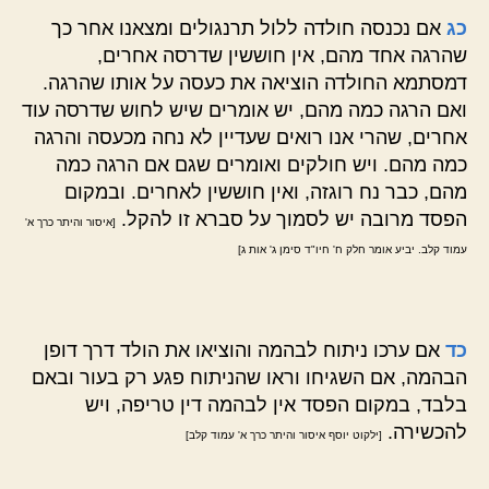
כג
אם נכנסה חולדה ללול תרנגולים ומצאנו אחר כך
שהרגה אחד מהם, אין חוששין שדרסה אחרים,
דמסתמא החולדה הוציאה את כעסה על אותו שהרגה.
ואם הרגה כמה מהם, יש אומרים שיש לחוש שדרסה עוד
אחרים, שהרי אנו רואים שעדיין לא נחה מכעסה והרגה
כמה מהם. ויש חולקים ואומרים שגם אם הרגה כמה
מהם, כבר נח רוגזה, ואין חוששין לאחרים. ובמקום
הפסד מרובה יש לסמוך על סברא זו להקל.
[איסור והיתר כרך א'
עמוד קלב. יביע אומר חלק ח' חיו"ד סימן ג' אות ג]
כד
אם ערכו ניתוח לבהמה והוציאו את הולד דרך דופן
הבהמה, אם השגיחו וראו שהניתוח פגע רק בעור ובאם
בלבד, במקום הפסד אין לבהמה דין טריפה, ויש
להכשירה.
[ילקוט יוסף איסור והיתר כרך א' עמוד קלב]