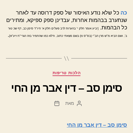
כה
כל שלא נודע האיסור של ספק דרוסה עד לאחר
שנתערב בבהמות אחרות, עבדינן ספק ספיקא, ומתירים
כל הבהמות.
[יביע אומר חלק י' בהערות לרב פעלים חלק א' חיו"ד סימן כב, דף שכ טור
.
ב', ושם הביא מ"ש מרן הב"י (בס"ס נז) בשם מצאתי כתוב, ודלא כמו שהחמיר בזה הגרי"ח זיע"א]
קטגוריות
הלכות טריפות
סימן סב – דין אבר מן החי
מאת
המחבר
תאריך
הפוסט
פוסט
סימן סב – דין אבר מן החי