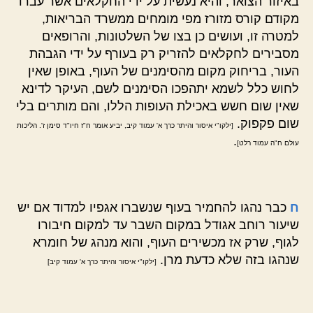
באיזור הצואר, והיא נעשית על ידי החקלאים אשר עברו
מקודם קורס מזורז מפי מומחים ממשרד הבריאות,
למטרה זו, ועושים כן בצו של השלטונות, והרופאים
מסבירים לחקלאים להזריק רק בעורף על ידי הגבהת
העור, בריחוק מקום מהסימנים של העוף, באופן שאין
לחוש כלל לשמא יתהפכו הסימנים לשם, העיקר לדינא
שאין שום חשש באכילת העופות הללו, והם מותרים בלי
שום פקפוק.
[ילקו"י איסור והיתר כרך א' עמוד קיב, יביע אומר ח"ז חיו"ד סימן ז'. הליכות
.
עולם ח"ה עמוד רלט]
ח
כבר נהגו להחמיר בעוף שנשברו אגפיו למדוד אם יש
שיעור רוחב אגודל במקום השבר עד למקום חיבורו
לגוף, שרק אז מכשירים העוף, והוא מנהג של חומרא
שנהגו בזה שלא כדעת מרן.
[ילקו"י איסור והיתר כרך א' עמוד קיב]