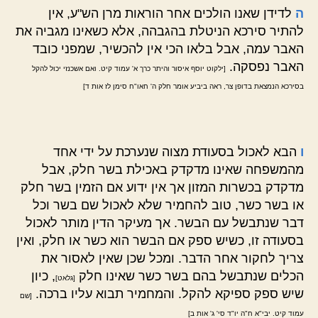
ה
לדידן שאנו הולכים אחר הוראות מרן הש"ע, אין
להתיר סירכא הניטלת בהגבהה, אלא כשאינו מגביה את
האבר עמה, אבל בלאו הכי אין להכשיר, שמפני כובד
האבר נפסקה.
[ילקוט יוסף איסור והיתר כרך א' עמוד קיט. ואם אשכנזי יכול להקל
בסירכא הנמצאת בדופן צר, ראה ביביע אומר חלק ה' חאו"ח סימן לז אות ד]
ו
הבא לאכול בסעודת מצוה שנערכת על ידי אחד
מהמשפחה שאינו מדקדק באכילת בשר חלק, אבל
מדקדק בכשרות המזון אך אין ידוע אם הזמין בשר חלק
או בשר כשר, טוב להחמיר שלא לאכול שם בשר וכל
דבר שנתבשל עם הבשר. אך מעיקר הדין מותר לאכול
בסעודה זו, כשיש ספק אם הבשר הוא כשר או חלק, ואין
צריך לחקור אחר הדבר. ומכל שכן שאין לאסור את
הכלים שנתבשל בהם בשר כשר שאינו חלק
, כיון
[גלאט]
שיש ספק ספיקא להקל. והמחמיר תבוא עליו ברכה.
[שם
עמוד קיט. יבי"א ח"ה יו"ד סי' ג' אות ב]