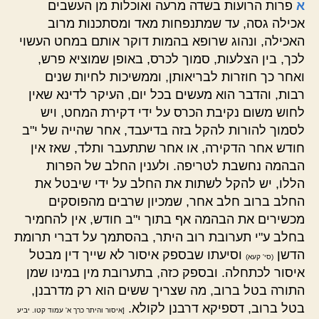
א
פרות הרועות בשדה מרעה ואוכלות מן העשבים
אכילה גסה, עד שמתנפחות מאד ומסתכנות מרוב
האכילה, ונהוג שרופא בהמות דוקר אותם במחט העשוי
לכך, בין הצלעות, סמוך לכרס, באופן שמוציא פרש,
ואחר כך חוזרות לבריאותן, וממשיכות לחיות שנים
רבות, והדבר הוא מעשים בכל יום, העיקר לדינא שאין
לחוש משום נקיבת הכרס על ידי דקירת המחט, ויש
לסמוך להורות להקל בזה בדיעבד, אחר שהייה של י"ב
חודש אחר הדקירה, או אחר שתתעבר ותלד, שאז אין
הבהמה נחשבת לטריפה. ולענין החלב של הפרות
הללו, יש להקל לשתות את החלב על ידי שיבטל את
החלב ברוב חלב אחר, שמכיון שרבים מהפוסקים
מכשירים את הבהמה אף בתוך י"ב חודש, אין להחמיר
בחלב ע"י תערובת רוב היתר, בהסתמך על דברי תרומת
הדשן
וסיעתו שבספק איסור לא שייך דין מבטל
(סי' קעא)
איסור לכתחלה. ובספק כזה, בתערובת מין במינו שמן
התורה בטל ברוב, מה שצריך ששים הוא רק מדרבנן,
בטל ברוב, דספיקא דרבנן לקולא.
[איסור והיתר כרך א' עמוד קטו. יביע