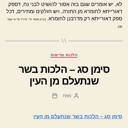
לא, יש אומרים שגם בזה אסור להושיט לבני נח, דספק
דאורייתא לחומרא מן התורה, ויש חולקים ומתירים, דכל
ספק דאורייתא רק מדרבנן לחומרא.
[יביע אומר ח"י חיו"ד סי' א' עמו'
.
קצ]
קטגוריות
הלכות טריפות
סימן סג – הלכות בשר
שנתעלם מן העין
מאת
המחבר
תאריך
הפוסט
פוסט
סימן סג – הלכות בשר שנתעלם מן העין