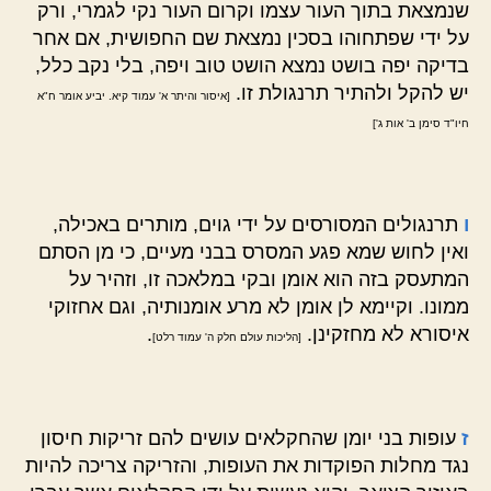
שנמצאת בתוך העור עצמו וקרום העור נקי לגמרי, ורק
על ידי שפתחוהו בסכין נמצאת שם החפושית, אם אחר
בדיקה יפה בושט נמצא הושט טוב ויפה, בלי נקב כלל,
יש להקל ולהתיר תרנגולת זו.
[איסור והיתר א' עמוד קיא. יביע אומר ח"א
חיו"ד סימן ב' אות ג']
ו
תרנגולים המסורסים על ידי גוים, מותרים באכילה,
ואין לחוש שמא פגע המסרס בבני מעיים, כי מן הסתם
המתעסק בזה הוא אומן ובקי במלאכה זו, וזהיר על
ממונו. וקיימא לן אומן לא מרע אומנותיה, וגם אחזוקי
איסורא לא מחזקינן.
.
[הליכות עולם חלק ה' עמוד רלט]
ז
עופות בני יומן שהחקלאים עושים להם זריקות חיסון
נגד מחלות הפוקדות את העופות, והזריקה צריכה להיות