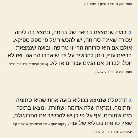
אומר חלק ח' חיו"ד סימן ב' עמוד רנ]
ב
בועה שנמצאת בריאה של בהמה, ונמצא בה ליחה
עכורה שאינה סרוחה, יש להכשיר על פי ספק ספיקא.
אולם אם היא סרוחה הרי זו טריפה. ובועה שנמצאת
בריאת עוף, ניתן להכשיר על ידי שיאבדו הריאה, ואז לא
יוכלו לבדוק אם המים עכורים או לא.
[איסור והיתר א' עמ' קטז. יביע
.
אומר חלק ה' חיו"ד סימן ב]
ג
תרנגולת שנמצא בכוליא בועה אחת שהיא סתומה
וחתומה, ומראה שלה אדומה ושחורה, ומצאו בתוכה
מים שחורים, אף על פי כן יש להכשיר את התרנגולת,
שאין טרפות בכוליא של עוף.
[ילקוט יוסף איסור והיתר כרך א' עמוד קיז.
יביע אומר ח"ה חיו"ד ס"ס ד]