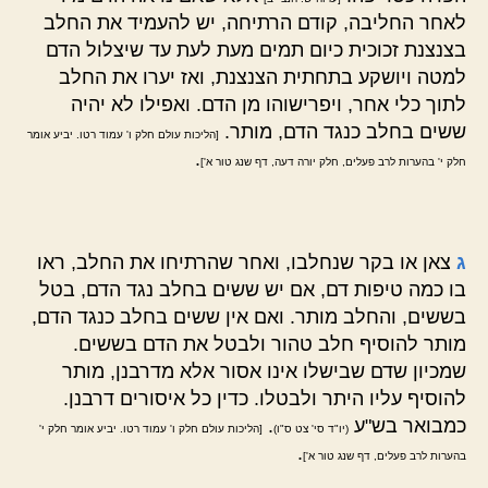
לאחר החליבה, קודם הרתיחה, יש להעמיד את החלב
בצנצנת זכוכית כיום תמים מעת לעת עד שיצלול הדם
למטה ויושקע בתחתית הצנצנת, ואז יערו את החלב
לתוך כלי אחר, ויפרישוהו מן הדם. ואפילו לא יהיה
ששים בחלב כנגד הדם, מותר.
[הליכות עולם חלק ו' עמוד רטו. יביע אומר
.
חלק י' בהערות לרב פעלים, חלק יורה דעה, דף שנג טור א']
ג
צאן או בקר שנחלבו, ואחר שהרתיחו את החלב, ראו
בו כמה טיפות דם, אם יש ששים בחלב נגד הדם, בטל
בששים, והחלב מותר. ואם אין ששים בחלב כנגד הדם,
מותר להוסיף חלב טהור ולבטל את הדם בששים.
שמכיון שדם שבישלו אינו אסור אלא מדרבנן, מותר
להוסיף עליו היתר ולבטלו. כדין כל איסורים דרבנן.
כמבואר בש"ע
.
(יו"ד סי' צט ס"ו)
[הליכות עולם חלק ו' עמוד רטו. יביע אומר חלק י'
.
בהערות לרב פעלים, דף שנג טור א']