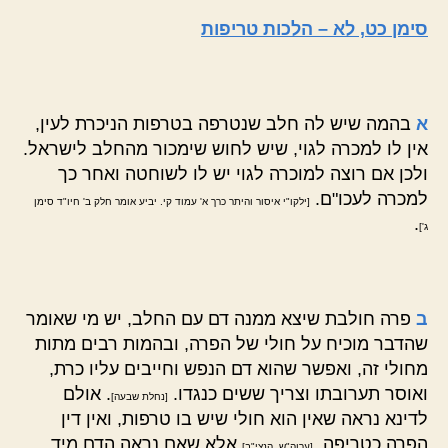
סימן כט, לא – הלכות טריפות
א
בהמה שיש לה חלב שנטרפה בטרפות הניכרת לעין,
אין לו למכרה לגוי, שיש לחוש שימכור מהחלב לישראל.
ולכן אם רוצה למוכרה לגוי יש לו לשוחטה ואחר כך
למכרה לעכו"ם.
[ילקו"י איסור והיתר כרך א' עמוד קי. יביע אומר חלק ב' חיו"ד סימן
.
ג']
ב
פרה חולבת שיצא ממנה דם עם החלב, יש מי שאומר
שהדבר מוכיח על חולי של הפרה, ובהמות רבים מתות
מחולי זה, ואפשר שהוא דם הנפש וחייבים עליו כרת,
ואוסר תערובתו וצריך ששים כנגדו.
. אולם
[נחלת שבעה]
לדינא נראה שאין הוא חולי שיש בו טרפות, ואין דין
הפרה כטריפה.
אלא שאם נראה הדם מיד
[ערוה"ש. הנצי"ב]