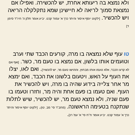
ולא נמצא בה ריעותא אחרת, יש להכשירה. ואפילו אם
נמצאת סמוך לריאה לא חיישינן שמא נתקלקלה הריאה
ויש להכשיר.
[ילקוט יוסף איסור והיתר כרך א' עמוד קכט. יביע אומר חלק ה' חיו"ד סימן
ד]
טו
עוף שלא נמצאה בו מרה, קורעים הכבד שתי וערב
וטועמים אותו בלשון, אם נמצא בו טעם מר, כשר.
[ואף אם
. ואם לאו, יצלו
לא קרעו הכבד, אלא טעמו אותו מבחוץ, והרגישו טעם מר, יש להכשיר]
את העוף על האש, ויטעום בלשונו את הכבד, ואם ימצא
מר אחר צלייה בידוע שהיה בו מרה, ויש להכשיר את
העוף. ואם טעמו בו פעם אחת והיה מר, וחזרו וטעמו בו
פעם שניה, ולא נמצא טעם מר, יש להכשיר, שיש לתלות
שנתקנח בטעימה הראשונה.
.
(מחב"ר סי' מב. טו)
[ילקוט יוסף איסור והיתר
.
כרך א' עמוד קכט. יביע אומר ח"ח סי' א' עמ' רנ]