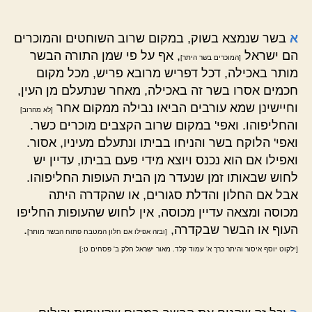
א
בשר שנמצא בשוק, במקום שרוב השוחטים והמוכרים
הם ישראל
, אף על פי שמן התורה הבשר
[המוכרים בשר היתר]
מותר באכילה, דכל דפריש מרובא פריש, מכל מקום
חכמים אסרו בשר זה באכילה, מאחר שנתעלם מן העין,
וחיישינן שמא עורבים הביאו נבילה ממקום אחר
[לא מהרוב]
והחליפוהו. ואפי' במקום שרוב הקצבים מוכרים כשר.
ואפי' הלוקח בשר והניחו בביתו ונתעלם מעיניו, אסור.
ואפילו אם הוא נכנס ויוצא מידי פעם בביתו, עדיין יש
לחוש שבאותו זמן שנעדר מן הבית העופות החליפוהו.
אבל אם החלון והדלת סגורים, או שהקדרה היתה
מכוסה ומצאה עדיין מכוסה, אין לחוש שהעופות החליפו
העוף או הבשר שבקדרה,
.
[ובזה אפילו אם חלון המטבח פתוח הבשר מותר]
[ילקוט יוסף איסור והיתר כרך א' עמוד קלד. מאור ישראל חלק ב' פסחים ט:]