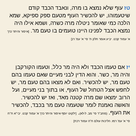
טז
עוף שלא נמצא בו מרה, ונאבד הכבד קודם
שיטעמוהו, יש להכשיר העוף מטעם ספק ספיקא, שמא
הלכה כמי שאומר ניטלה מרה כשרה, ושמא אילו היה
נמצא הכבד לפנינו היינו טועמים בו טעם מר.
[איסור והיתר כרך
א' עמוד קכט. יביע אומר חלק ח' סי' א' עמ' רנ]
יז
אם טעמו הכבד ולא היה מר כלל, וטעמו הקורקבן
והיה מר, כשר. והוא הדין לבני מעיים שאם טעמו בהם
טעם מר, יש להכשיר. ואם לא מצאו בהם טעם מר, יש
לחפש אצל הטחול של העוף, או בתוך בני מעיים, ועל
הרוב ימצאו שם מרה קטנה מאד, ואז יש להכשיר.
והאשה נאמנת לומר שטעמה טעם מר בכבד, להכשיר
את העוף.
.
(מחב"ר סי' מב. ל-לא)
[ילקוט יוסף איסור והיתר כרך א' עמוד קכט. יבי"א ח"ח
סי' א' עמ' רמז. הליכות עולם ח"ה עמוד רכח]