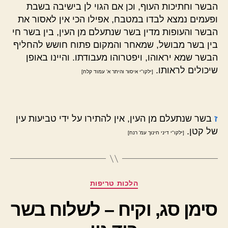
הבשר וחתיכות העוף, וכן אם הגוי לן בישיבה בשבת
ופעמים נמצא לבדו במטבח, אפילו הכי אין לאסור את
הבשר והעופות מדין בשר שנתעלם מן העין, בין בשר חי
בין בשר מבושל, שמאחר והמקום פתוח חושש להחליף
הבשר שמא יראוהו, ויפטרוהו מעבודתו. והיינו באופן
שיכולים לראותו.
[ילקו"י איסור והיתר א' עמוד קלח]
ז
בשר שנתעלם מן העין, אין להתירו על ידי טביעות עין
של קטן.
[ילקו"י דיני חינוך עמ' רנח]
קטגוריות
הלכות טריפות
סימן סג, וקיח – לשלוח בשר