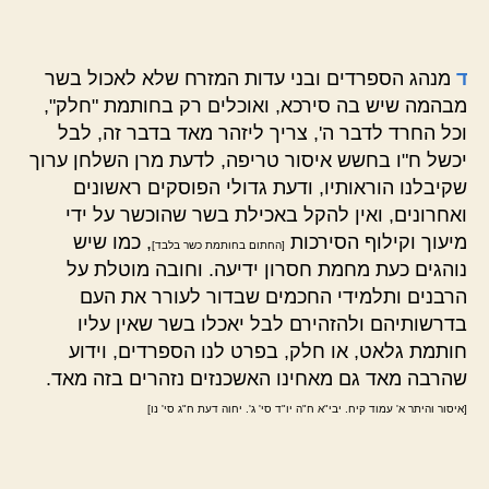
ד
מנהג הספרדים ובני עדות המזרח שלא לאכול בשר
מבהמה שיש בה סירכא, ואוכלים רק בחותמת "חלק",
וכל החרד לדבר ה', צריך ליזהר מאד בדבר זה, לבל
יכשל ח"ו בחשש איסור טריפה, לדעת מרן השלחן ערוך
שקיבלנו הוראותיו, ודעת גדולי הפוסקים ראשונים
ואחרונים, ואין להקל באכילת בשר שהוכשר על ידי
מיעוך וקילוף הסירכות
, כמו שיש
[החתום בחותמת כשר בלבד]
נוהגים כעת מחמת חסרון ידיעה. וחובה מוטלת על
הרבנים ותלמידי החכמים שבדור לעורר את העם
בדרשותיהם ולהזהירם לבל יאכלו בשר שאין עליו
חותמת גלאט, או חלק, בפרט לנו הספרדים, וידוע
שהרבה מאד גם מאחינו האשכנזים נזהרים בזה מאד.
[איסור והיתר א' עמוד קיח. יבי"א ח"ה יו"ד סי' ג'. יחוה דעת ח"ג סי' נו]