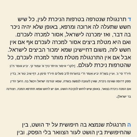
ד
תרנגולת שנטרפה בטרפות הניכרת לעין, כל שיש
חשש שתעלה לה ארוכה ומרפא, באופן שלא יהיה ניכר
בה דבר, ואז ימכרנה לישראל, אסור למכרה לעכו"ם.
ואם היא מטלת ביצים אסור למכרה לעכו"ם אף אם אין
חשש לזה, משום דחיישינן שמא ימכור הביצים לישראל.
אבל אם אין התרנגולת מטלת מותר למכרה לעכו"ם, כל
שהטרפות ניכרת לעולם.
[ילקו"י איסור והיתר כרך א' עמוד קי. יביע אומר ח"ב
חיו"ד סי' ג'. ועיין בשו"ת יביע אומר ח"י בהערות לרב פעלים חיו"ד סימן ג, דף שיב טור א', בדין
ספק דרוסה שאינה ניכרת, שאין לעוזבה לנפשה בשדה, שמא יצודנה ישראל ויכשל בה. היאך הדין
אם המכה ניכרת בצואר, באופן שיש לחוש לנקיבת הושט, אם יש לחוש שמא תתרפא המכה, ויצודנה
.
בר ישראל]
ה
תרנגולת שנמצא בה חיפושית על יד הושט, בין
שהחיפושית בין הושט לעור הצוואר בלי הפסק, ובין