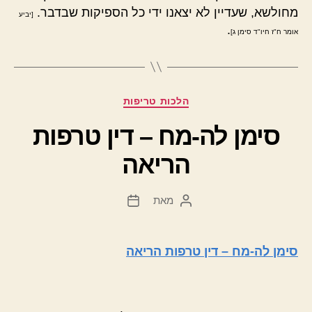
מחולשא, שעדיין לא יצאנו ידי כל הספיקות שבדבר.
[יביע
.
אומר ח"ז חיו"ד סימן ג]
קטגוריות
הלכות טריפות
סימן לה-מח – דין טרפות
הריאה
מאת
המחבר
תאריך
הפוסט
פוסט
סימן לה-מח – דין טרפות הריאה