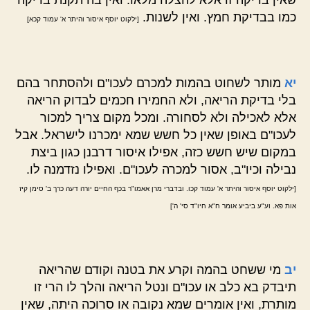
שאין בדיקה זו אלא להצלה מלאו. ואין בה תקנת בדיקה
כמו בבדיקת חמץ. ואין לשנות.
[ילקוט יוסף איסור והיתר א' עמוד קכא]
יא
מותר לשחוט בהמות למכרם לעכו"ם ולהסתחר בהם
בלי בדיקת הריאה, ולא החמירו חכמים לבדוק הריאה
אלא לאכילה ולא לסחורה. ומכל מקום צריך למכור
לעכו"ם באופן שאין כל חשש שמא ימכרנו לישראל. אבל
במקום שיש חשש כזה, אפילו איסור דרבנן כגון ביצת
נבילה וכיו"ב, אסור למכרה לעכו"ם. ואפילו נזדמנה לו.
[ילקוט יוסף איסור והיתר א' עמוד קכו. ובדברי מרן אאמו"ר בכף החיים יורה דעה כרך ב' סימן קיז
אות פא. וע"ע ביביע אומר ח"א חיו"ד סי' ה']
יב
מי ששחט בהמה וקרע את בטנה וקודם שהריאה
תיבדק בא כלב או עכו"ם ונטל הריאה והלך לו הרי זו
מותרת, ואין אומרים שמא נקובה או סרוכה היתה, שאין