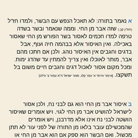
א
נאמר בתורה: לא תאכל הנפש עם הבשר, ולמדו חז"ל
שזה אבר מן החי. וממה שנאמר ובשר בשדה
(חולין קב.)
טרפה למדו חכמים לאסור בשר הפורש מן החי שאסור
באכילה. ואין האיסור אלא בבהמה חיה ועוף, אבל
בדגים וחגבים אין האיסור נוהג. ולכן אם חתכו מהם
אבר, מותר לאוכלו ואין צריך להמתין עד שהדג ימות.
ומכל מקום אסור לאכול דגים וחגבים חיים משום בל
תשקצו.
[איסור והיתר א' עמו' קלג. מאור ישראל ח"א עמוד צ' ורלט]
ב
איסור אבר מן החי הוא גם לבני נח, ולכן אסור
לישראל להושיט אבר מן החי לגוי. ויש אומרים שאיסור
הושטה לבני נח אינו אלא מדרבנן, ויש אומרים
שהמכשילם עובר בלאו מן התורה של לפני עור לא תתן
מכשול. ואם הבשר הוא ספק אם הוא אבר מן החי או