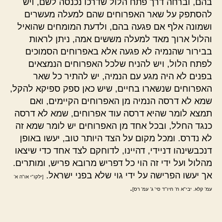
בהם, וברחה דרך פתח הלול שדרכו נכנסה לשם, ויש
להסתפק על שאר האפרוחים שהם למעלה מעשרים
ושמונה אלף אם פגעה בהם, ולדעת המומחים שהואיל
והלול ארוך מאד למעלה מששים אמה, ניתן לראות
בבירור שהנמיה לא פגעה אלא באפרוחים הסמוכים
לפתח הלול, ויש להניח שלכל האפרוחים הנמצאים
בפנים לא היה מגע עם הנמיה, יש להתיר כל שאר
האפרוחים שנשארו בחיים, שיש כאן ספק ספיקא להקל,
שמא לא דרסה הנמיה מן האפרוחים הקיימים, ואם
תמצא לומר שהיא דרסה עוד אפרוחים, שמא לא דרסה
כנגד החלל, ובכל אחד מן האפרוחים יש לומר שמא זה
לא נדרס. ומכל מקום על הצד היותר טוב, יעשו באופן
דנכבשינהו דניידי, דהיינו, לדוחקם לצד אחד כדי שיצאו
מהלול ועל ידי זה הוי כל דפריש מרובא פריש, ומותרים.
אך יעשו הפרישה על ידי גוי שלא בפני ישראל.
[ילקו"י או"ה א'
.
עמ' קלא. יבי"א ח' חיו"ד סי' ג' עמ' רס]