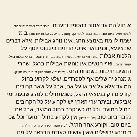
הפוסט
פוסט
א
חול המועד אסור בהספד ותענית.
[אבל מותר לעשות "השכבה"
.
ב
מי
לנפטר אפילו ביום טוב, במשך השנה לפטירה]
[חזון עובדיה על הלכות יום טוב]
שמת לו מת באמצע החג, אינו נוהג אבילות, אלא דברים
שבצינעא, וכמבואר פרטי הדינים בילקוט יוסף על
הלכות אבלות
[במהדורא הראשונה בעמוד רמח. במהדורת תשס"ד בדיני אבלות ברגל,
. ואף הנשים אין נוהגות אבילות ברגל, שהרי
עמוד תרעג]
הנשים חייבות בשמחת החג.
.
[שו"ת יביע אומר חלק ד' סימן כה סק"ג]
ג
מנהג ירושלים אף לספרדים, שלא לקרוע בחול
המועד אלא על אב או על אם, אבל על שאר קרובים
קורעים רק במוצאי הרגל, כשמתחילים לנהוג שבעת ימי
אבילות. וביתר ערי הארץ יש לקרוע על כל הקרובים
בחול המועד. וכל זה כשנקבר בחול המועד, אבל אם
נקבר ביום טוב
אין לקרוע בחול המועד וכל שכן
[על ידי גויים]
ביום טוב, וקורע אחר הרגל.
.
[יביע אומר חלק ד' סימן כה חיו"ד]
ד
מנהג ירושלים שאין עושים סעודת הבראה על מת