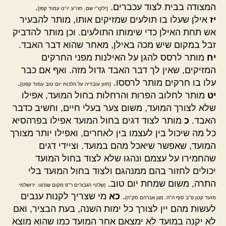
המצודה בבית לצוד עכברים.
.
[ילקו"י שם. חזו"ע יו"ט עמוד קפז]
יז
אילן שעלו בו תולעים שמזיקים אותו, מותר להבעיר
אש תחת האילן כדי שימותו התולעים. וכן מותר להדביק
זבל במקום שיש מכה באילן, מאחר שהוא דבר האבד.
יח
מותר לרסס להגן על האילנות מפני החרקים
המזיקים, שאין לך דבר האבד גדול מזה. ואף אם כבר
עלו בו חרקים מותר לרססו.
.
[חזון עובדיה על הלכות יום טוב עמוד קפט]
יט
מותר לחלוב הפרות והרחלות בחול המועד, אפילו
שלא לצורך המועד, משום צער בעלי חיים, וחשיב כדבר
האבד.
כ
מותר לצוד דגים בחול המועד אפילו בפרהסיא
כל מה שיכול בין לעצמו בין לאחרים, ואפילו יותר מצורך
המועד, שאפשר שיאכל מהם במועד. וציידי דגים
שהחמירו על עצמם ונהגו שלא לצוד בחול המועד
יכולים לחזור בהם ממנהגם ולצוד בחול המועד בלי
התרה, משום שמחת יום טוב.
(שלטי הגבורים ר"פ מקום שנהגו. ירושלמי
.
כא
מי שצריך לקנות ענבים
מועד קטן פ"ב סוף ה"ה. מגן אברהם סק"ה)
לעשות מהם יין לצורך כל ימות השנה, בעת הבציר, ואם
לא יקנה במועד לא ימצאם אחר המועד כמו שהוא מוצא