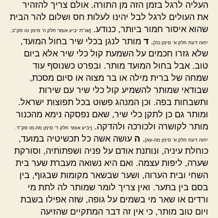
העליה לרגל בזמן הזה מן התורה. אולם צריך להזהיר
את העולים לרגל לבל יהינו לעלות חס ושלום להר הבית
שהוא איסור חמור ביותר, כנודע.
[שו"ת יביע אומר חלק ה' סימן טו סק"ב.
.
ד
מותר לנגן בכלי שיר בחול המועד,
יחוה דעת חלק א' סימן כה]
שלא גזרו חכמים על השמעת קול כלי שיר אלא ביום
טוב. אבל בחול המועד מותר. ובפרט כשנוסף עוד
שמחה של ברית מילה או בר מצוה או סיום מסכת,
שבודאי שמותר להשמיע קול כלי שיר עם שירות
ותשבחות בפה. וכן המנהג פשוט בכל תפוצות ישראל.
ומותר גם כן לתקן כלי שיר, שאם נפסקה נימא מהכנור
מותר לקושרה ולכורכה ולהדקה.
[יביע אומר חלק ד' סימן מה-מו סק"ד.
.
ה
עושה אשה כל תכשיטיה במועד,
יחוה דעת חלק א' סימן מה-עא]
כוחלת עיניה, ונותנת אודם על פניה ושפתותיה, וסורקת
שערה, ליפות עצמה. ואם היא נשואה מעברת שער בית
השחי ובית הערוה, ושער שבשאר מקומות שבגוף, בין
בסם בין בתער. ואין צריך לומר שמותר לה לתת מי
ורדים או שאר מי בשמים על גופה, שזה אפילו בשבת
ויום טוב מותר, כי אין זה דבר המתקיים שהזיעה