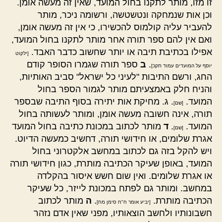
זו מזו, מותר לתקנו בחול המועד, שאין זה מעשה אומן.
וכן אות שנמחקה ונטשטשה, ורשומה ניכר, מותר
להעביר עליה קולמוס להכשירו, כי אין זה מעשה אומן,
ואם אין להם ספר תורה אחר מותר לתקנו בחול המועד,
אפילו בכתיבת תיבה או יותר שחשוב כדבר האבד.
[ילקוט
.
ב
ספר תורה שגמרו הסופר קודם
יוסף על המועדים עמוד תקכ]
החג, ורשם התיבות "לעיני כל ישראל" סביב האותיות,
והניח חלק באמצעיתם מותר לגמור הספר בחול
המועד.
. ג. מחיקת אות יתירה בסוף התיבה שבספר
[שם]
תורה, אינה חשובה מעשה אומן, ומותר לעשותה בחול
המועד.
.
ד
מותר לכתוב במכונת כתיבה בחול המועד
[שם]
אגרת שלומים, או חידושי תורה, דחשיב כמעשה הדיוט.
ויש להקל בזה גם לכתוב במחשב אלקטרוני בחול
המועד, באופן שעיקר הכתיבה מותרת, כגון חידושי תורה
או אגרת שלומים. ואין שום חשש איסור בהקלדה
במחשב. ומותר גם לפתח במכונת לייזר, כל שעיקר
הכתיבה מותרת.
.
ה
מותר לכתוב
[יביע אומר ח"ח סימן מח]
חשבונותיו ולחשב הוצאותיו, מפני שאין אדם נזהר