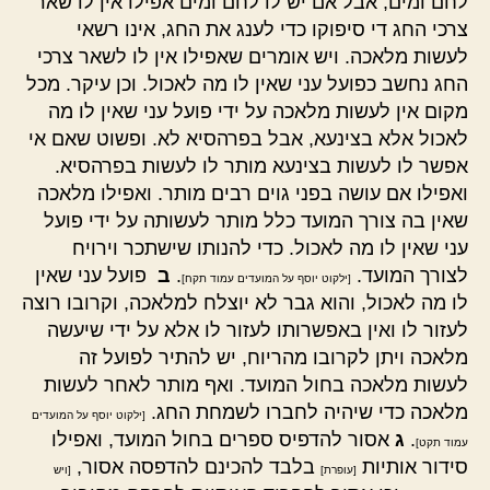
לחם ומים, אבל אם יש לו לחם ומים אפילו אין לו שאר
צרכי החג די סיפוקו כדי לענג את החג, אינו רשאי
לעשות מלאכה. ויש אומרים שאפילו אין לו לשאר צרכי
החג נחשב כפועל עני שאין לו מה לאכול. וכן עיקר. מכל
מקום אין לעשות מלאכה על ידי פועל עני שאין לו מה
לאכול אלא בצינעא, אבל בפרהסיא לא. ופשוט שאם אי
אפשר לו לעשות בצינעא מותר לו לעשות בפרהסיא.
ואפילו אם עושה בפני גוים רבים מותר. ואפילו מלאכה
שאין בה צורך המועד כלל מותר לעשותה על ידי פועל
עני שאין לו מה לאכול. כדי להנותו שישתכר וירויח
לצורך המועד.
.
ב
פועל עני שאין
[ילקוט יוסף על המועדים עמוד תקח]
לו מה לאכול, והוא גבר לא יוצלח למלאכה, וקרובו רוצה
לעזור לו ואין באפשרותו לעזור לו אלא על ידי שיעשה
מלאכה ויתן לקרובו מהריוח, יש להתיר לפועל זה
לעשות מלאכה בחול המועד. ואף מותר לאחר לעשות
מלאכה כדי שיהיה לחברו לשמחת החג.
[ילקוט יוסף על המועדים
.
ג
אסור להדפיס ספרים בחול המועד, ואפילו
עמוד תקט]
סידור אותיות
בלבד להכינם להדפסה אסור,
[עופרת]
[ויש