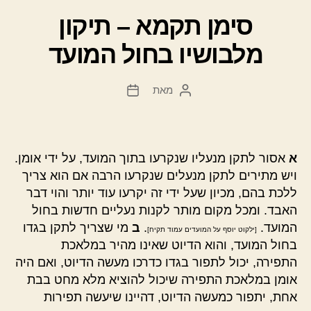
סימן תקמא – תיקון
מלבושיו בחול המועד
מאת
המחבר
תאריך
הפוסט
פוסט
א
אסור לתקן מנעליו שנקרעו בתוך המועד, על ידי אומן.
ויש מתירים לתקן מנעלים שנקרעו הרבה אם הוא צריך
ללכת בהם, מכיון שעל ידי זה יקרעו עוד יותר והוי דבר
האבד. ומכל מקום מותר לקנות נעליים חדשות בחול
המועד.
.
ב
מי שצריך לתקן בגדו
[ילקוט יוסף על המועדים עמוד תקיח]
בחול המועד, והוא הדיוט שאינו מהיר במלאכת
התפירה, יכול לתפור בגדו כדרכו מעשה הדיוט, ואם היה
אומן במלאכת התפירה שיכול להוציא מלא מחט בבת
אחת, יתפור כמעשה הדיוט, דהיינו שיעשה תפירות