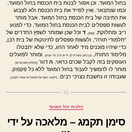
בחול המועד. וכן אסור לבנות בית הכנסת בחול המועד,
וכמו שנתבאר. ואין לסייד את בית הכנסת ולא לצבוע
את התיבה של בית הכנסת בחול המועד. אבל מותר
לעשות ספסלים לבית הכנסת בחול המועד, כדי למנוע
ריב ומחלוקת.
.
ד
וכל שכן שמותר לשפץ החדרים של
[שם]
"תלמודי תורה", ולעשות ספסלים לתינוקות של בית רבן,
כדי שיהיו מוכנים מיד לאחר החג, כדי שלא יתבטלו
מלימוד התורה,
. ומותר לפועלים
(כן כתב בשו"ת לב חיים ח"ב סי' קנח)
העוסקים בזה לקבל שכרם כראוי.
ה
דוור
[מחלק המכתבים]
מותר לו להמשיך לעבוד בחול המועד ללא כל פקפוק.
שעבודה זו נחשבת כצרכי רבים.
.
[ילקוט יוסף על המועדים עמוד תקיב]
קטגוריות
הלכות חול המועד
סימן תקמג – מלאכה על ידי