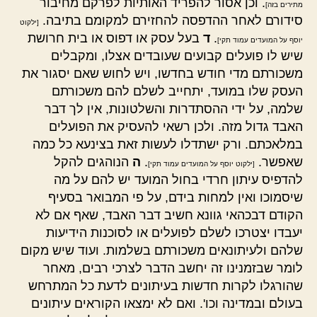
. וכן אסור להפריד האותיות לפרקם מחיבור
מתירים בזה]
סידורם לאחר ההדפסה להחזירם למקומם בתיבה.
[ילקוט
.
ד
בעל עסק או דפוס או בית חרושת
יוסף על המועדים עמוד תקי]
שיש לו פועלים קבועים שעובדים אצלו, ומקבלים
משכורתם מדי חודש בחדשו, ויש לחוש שאם יסגור את
העסק שלו במועד, יתחייב לשלם להם משכורתם
שלמה, על ידי ההסתדרות והשלטונות, אין לך דבר
האבד גדול מזה. ולכן רשאי להעסיק את הפועלים
במלאכתם. ורק ישתדלו לעשות זאת בצינעא כל כמה
שאפשר.
.
ה
הנוהגים להקל
[ילקוט יוסף על המועדים עמוד תקי]
להדפיס עיתון חרדי בחול המועד יש להם על מה
שיסמוכו ואין למחות בידם, על פי המבואר בסעיף
הקודם דבכהאי גוונא חשיב דבר האבד, שאף אם לא
יעבדו יצטרכו לשלם לפועלים או לסוכנות הידיעות
שלהם ולעיתונאים משכורתם בשלמות. ועוד שיש מקום
לומר שבזמנינו זה יחשב הדבר לצרכי רבים, מאחר
שהורגלו לקרות חדשות בעיתונים לדעת כל המתרחש
בעולם ובמדינה וכו'. ואם לא ימצאו הקוראים עיתונים