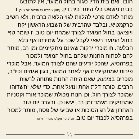
חובו. ואם בית הדין סגור בחול המועד, אין לתובעו
בבית משפט בלי היתר בית דין.
ו
[חזון עובדיה על הלכות יום טוב]
מותר לאדם פרטי להלוות לגוי הלואה ברבית, ולא חשיב
פרקמטיא, ובלבד שהרבית של השבוע הראשון יקח
ויוציאנו בחול המועד לצורך שמחת יום טוב.
ז
שומר טף
בחול המועד רשאי לקבל שכר על שמירתו אף בלא
הבלעה.
ח
מוכרי ירקות שאינם מתקיימים זמן רב, מותר
להם לפתוח החנות שלהם בחול המועד ולמכור
בפרהסיא, שהכל יודעים שהם לצורך המועד. אבל מוכרי
פירות שמתקיימים אף לאחר המועד, כגון אגוזים וכיו"ב,
מוכרים בצינעא, שאם היתה החנות פתוחה לרשות
הרבים, פותח דלת אחת ונועל אחת, כדי שלא יחשדוהו
שמוכר לצורך חול. וכן חנות מכולת שמוכר אורז וקטניות
שמחזיקים מעמד זמן רב, יעשו כן. ובערב יום טוב
האחרון של חג הסוכות או שביעי של פסח, מותר למכור
בפרהסיא לכבוד יום טוב.
(ש"ע סי' תקלט סעיף י' וי"א)