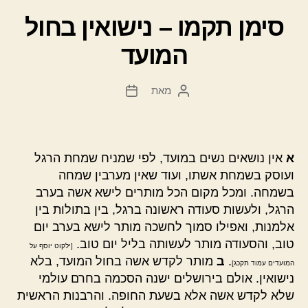
סימן תקמו – נישואין בחול
המועד
מאת
המחבר
תאריך
הפוסט
פוסט
א
אין נושאים נשים במועד, לפי שמניח שמחת הרגל
ועוסק בשמחת אשתו, ועוד שאין מערבין שמחה
בשמחה. ומכל מקום הכל מותרים לישא אשה בערב
הרגל, ולעשות סעודה ראשונה ברגל, בין בתולות בין
אלמנות, ואפילו סמוך לחשכה מותר לישא בערב יום
טוב, והסעודה מותר לעשותה בליל יום טוב.
[ילקוט יוסף על
.
ב
מותר לקדש אשה בחול המועד, בלא
המועדים עמוד תקכג]
נישואין. אולם בירושלים ישנה הסכמה בחרם עולמי
שלא לקדש אשה אלא בשעת החופה. והרבנות הראשית