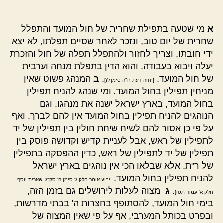
א
מי שטעה בתפילת שחרית של חול המועד והתפלל
שחרית של יום טוב, ונזכר לאחר שסיים תפלתו, לא יצא
ידי חובתו, וצריך לחזור ולהתפלל תפלה של חול והזכרת
יעלה ויבוא בעבודה. והוא הדין בתפלת מנחה וערבית
של חול המועד.
.
ב
המנהג פשוט שאין
[יחוה דעת ח"ה סימן לז]
מניחין תפילין בחול המועד. ומי שנהג להניח תפילין
בחול המועד, בארץ ישראל ישנה את מנהגו. וגם
הנוהגים להניח תפילין בחול המועד אין להם לברך. ואף
על פי כן אסור להם לשיח שיחת חולין בין תפילין של יד
לתפילין של ראש, אבל לעניית קדיש וקדושה פוסק בין
תפילין של יד לתפילין של ראש, כדין ההפסקה בתפילין
של ר"ת. אלא שבלאו הכי אין נוהגים בארץ ישראל
להניח תפילין בחול המועד.
[יביע אומר חלק ג' סימן ה' סק"ג. שארית יוסף
.
ג
מצוה לעלות לירושלים גם בזמן הזה,
חלק א' עמוד תטו]
בימי חול המועד, להסתופף בחצרות ה' בבתי מדרשות,
ובפרט בכותל המערבי, אף על פי שאין המצוה של