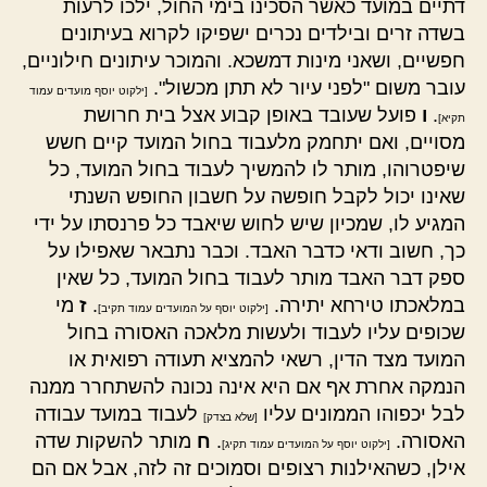
דתיים במועד כאשר הסכינו בימי החול, ילכו לרעות
בשדה זרים ובילדים נכרים ישפיקו לקרוא בעיתונים
חפשיים, ושאני מינות דמשכא. והמוכר עיתונים חילוניים,
עובר משום "לפני עיור לא תתן מכשול".
[ילקוט יוסף מועדים עמוד
.
ו
פועל שעובד באופן קבוע אצל בית חרושת
תקיא]
מסויים, ואם יתחמק מלעבוד בחול המועד קיים חשש
שיפטרוהו, מותר לו להמשיך לעבוד בחול המועד, כל
שאינו יכול לקבל חופשה על חשבון החופש השנתי
המגיע לו, שמכיון שיש לחוש שיאבד כל פרנסתו על ידי
כך, חשוב ודאי כדבר האבד. וכבר נתבאר שאפילו על
ספק דבר האבד מותר לעבוד בחול המועד, כל שאין
במלאכתו טירחא יתירה.
.
ז
מי
[ילקוט יוסף על המועדים עמוד תקיב]
שכופים עליו לעבוד ולעשות מלאכה האסורה בחול
המועד מצד הדין, רשאי להמציא תעודה רפואית או
הנמקה אחרת אף אם היא אינה נכונה להשתחרר ממנה
לבל יכפוהו הממונים עליו
לעבוד במועד עבודה
[שלא בצדק]
האסורה.
.
ח
מותר להשקות שדה
[ילקוט יוסף על המועדים עמוד תקיג]
אילן, כשהאילנות רצופים וסמוכים זה לזה, אבל אם הם