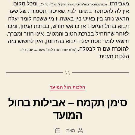
מעבירתו.
. ומכל מקום
(כמו שנתבאר בשו"ת יביע אומר חלק ו' חאו"ח סי' לו)
אין לה להסתפר במועד לנוי, שאיסור תספורת של שער
הראש נוהג בין באיש בין באשה.
ו
מי ששכח לומר יעלה
ויבוא בחול המועד, או בראש חודש, בברכת המזון, ונזכר
לאחר שהתחיל בברכת הטוב והמטיב, אינו חוזר ומברך,
ורשאי לומר נוסח יעלה ויבוא בהרחמן, ואין לחשוש בזה
להזכרת שם ה' לבטלה.
.
[שו"ת יחוה דעת חלק ה' סימן עמ' קצד, ריז]
הלכות תענית
קטגוריות
הלכות חול המועד
סימן תקמח – אבילות בחול
המועד
מאת
המחבר
תאריך