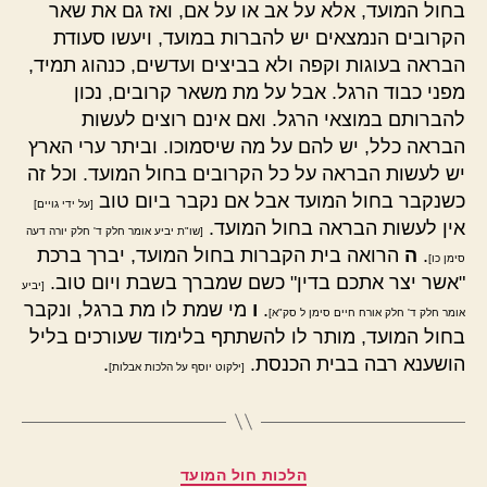
בחול המועד, אלא על אב או על אם, ואז גם את שאר
הקרובים הנמצאים יש להברות במועד, ויעשו סעודת
הבראה בעוגות וקפה ולא בביצים ועדשים, כנהוג תמיד,
מפני כבוד הרגל. אבל על מת משאר קרובים, נכון
להברותם במוצאי הרגל. ואם אינם רוצים לעשות
הבראה כלל, יש להם על מה שיסמוכו. וביתר ערי הארץ
יש לעשות הבראה על כל הקרובים בחול המועד. וכל זה
כשנקבר בחול המועד אבל אם נקבר ביום טוב
[על ידי גויים]
אין לעשות הבראה בחול המועד.
[שו"ת יביע אומר חלק ד' חלק יורה דעה
.
ה
הרואה בית הקברות בחול המועד, יברך ברכת
סימן כו]
"אשר יצר אתכם בדין" כשם שמברך בשבת ויום טוב.
[יביע
.
ו
מי שמת לו מת ברגל, ונקבר
אומר חלק ד' חלק אורח חיים סימן ל סק"א]
בחול המועד, מותר לו להשתתף בלימוד שעורכים בליל
הושענא רבה בבית הכנסת.
.
[ילקוט יוסף על הלכות אבלות]
קטגוריות
הלכות חול המועד