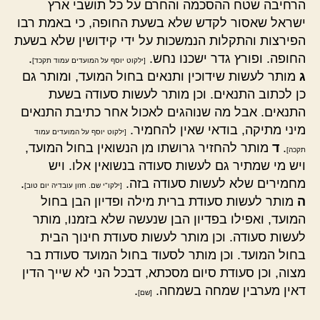
הרחיבה שטח ההסכמה והחרם על כל תושבי ארץ
ישראל שאסור לקדש שלא בשעת החופה, כי באמת רבו
הפירצות והתקלות הנמשכות על ידי קידושין שלא בשעת
החופה. ופורץ גדר ישכנו נחש.
.
[ילקוט יוסף על המועדים עמוד תקכד]
ג
מותר לעשות שידוכין ותנאים בחול המועד, ומותר גם
כן לכתוב התנאים. וכן מותר לעשות סעודה בשעת
התנאים. אבל מה שנוהגים לאכול אחר כתיבת התנאים
מיני מתיקה, בודאי שאין להחמיר.
[ילקוט יוסף על המועדים עמוד
.
ד
מותר להחזיר גרושתו מן הנשואין בחול המועד,
תקכה]
ויש מי שמתיר גם לעשות סעודה בנשואין אלו. ויש
מחמירים שלא לעשות סעודה בזה.
.
[ילקו"י שם. חזון עובדיה יום טוב]
ה
מותר לעשות סעודת ברית מילה ופדיון הבן בחול
המועד, ואפילו בפדיון הבן שנעשה שלא בזמנו, מותר
לעשות סעודה. וכן מותר לעשות סעודת חינוך הבית
בחול המועד. וכן מותר לסעוד בחול המועד סעודת בר
מצוה, וכן סעודת סיום מסכתא, דבכל הני לא שייך הדין
דאין מערבין שמחה בשמחה.
.
[שם]