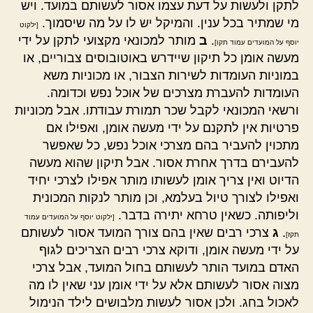
לתקן ולעשות על דעת עצמו אסור לעשותם במועד. ויש
מי שמתיר בכל ענין. והמיקל יש לו על מה שיסמוך.
[ילקוט
.
ב
מותר למכונאי מקצועי לתקן על ידי
יוסף על המועדים עמוד תקו]
מעשה אומן כל תיקון שיידרש באוטובוסים צבוריים, או
במוניות העומדות לשירות הצבור, או מכוניות משא
העומדות להעברת מצרכים של אוכל נפש וכדומה.
ורשאי המכונאי לקבל שכר תמורת עבודתו. אבל מכוניות
פרטיות אין לתקנם על ידי מעשה אומן, ואפילו אם
מתכוין להעביר בהם מצרכי אוכל נפש, כל שאפשר
להעבירם בדרך אחרת אסור. אבל תיקון שהוא מעשה
הדיוט ואין צריך אומן לעשותו מותר אפילו לצרכי יחיד
ואפילו לצורך טיול בעלמא, וכן מותר לנקות המכונית
וליפותה. כשאין טרחא יתירה בדבר.
[ילקוט יוסף על המועדים עמוד
.
ג
צרכי רבים שאין בהם צורך המועד אסור לעשותם
תקז]
על ידי מעשה אומן, ודוקא צרכי רבים הצריכים לגוף
האדם במועד הותר לעשותם בחול המועד, אבל צרכי
מצוה אסור לעשותם אלא על ידי אומן עני שאין לו מה
לאכול בחג. ולכן אסור לעשות מלבושים לילד הנימול