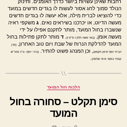
רחבות שאינן עשויות ביושר כדרך האומנים. ותינוק
הנולד סמוך לחג אסור לעשות לו בגדים חדשים במועד
כדי להוציאו לברית מילה, אלא יעשה לו בגדים חדשים
מעשה הדיוט, או יכרכנו בשיראים נאים.
ג
משקפי ראיה
שנשברו בחול המועד, מותר לתקנם אפילו על ידי
מעשה אומן.
.
ד
מותר לתקן פתילות בחול
(באר משה חלק ז ס"ס ז)
המועד להדלקת הנרות של שבת ויום טוב האחרון,
(מרן
, וכן המנהג פשוט להתיר.
הבית יוסף סימן תקמא)
(ברכי יוסף, וכ"כ מהר"ש
.
קמחי בספר מימי שלמה)
קטגוריות
הלכות חול המועד
סימן תקלט – סחורה בחול
המועד