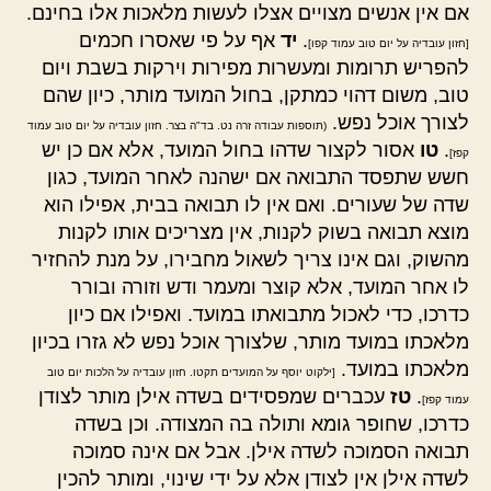
אם אין אנשים מצויים אצלו לעשות מלאכות אלו בחינם.
.
יד
אף על פי שאסרו חכמים
[חזון עובדיה על יום טוב עמוד קפו]
להפריש תרומות ומעשרות מפירות וירקות בשבת ויום
טוב, משום דהוי כמתקן, בחול המועד מותר, כיון שהם
לצורך אוכל נפש.
(תוספות עבודה זרה נט. בד"ה בצר. חזון עובדיה על יום טוב עמוד
.
טו
אסור לקצור שדהו בחול המועד, אלא אם כן יש
קפז]
חשש שתפסד התבואה אם ישהנה לאחר המועד, כגון
שדה של שעורים. ואם אין לו תבואה בבית, אפילו הוא
מוצא תבואה בשוק לקנות, אין מצריכים אותו לקנות
מהשוק, וגם אינו צריך לשאול מחבירו, על מנת להחזיר
לו אחר המועד, אלא קוצר ומעמר ודש וזורה ובורר
כדרכו, כדי לאכול מתבואתו במועד. ואפילו אם כיון
מלאכתו במועד מותר, שלצורך אוכל נפש לא גזרו בכיון
מלאכתו במועד.
[ילקוט יוסף על המועדים תקטו. חזון עובדיה על הלכות יום טוב
.
טז
עכברים שמפסידים בשדה אילן מותר לצודן
עמוד קפז]
כדרכו, שחופר גומא ותולה בה המצודה. וכן בשדה
תבואה הסמוכה לשדה אילן. אבל אם אינה סמוכה
לשדה אילן אין לצודן אלא על ידי שינוי, ומותר להכין