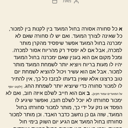
מאת
המחבר
תאריך
הפוסט
פוסט
א
כל סחורה אסורה בחול המועד בין לקנות בין למכור,
כל שאינה לצורך המועד. ואם יש לו סחורה שאם לא
ימכרנה בחול המועד אפשר שיפסיד מהקרן מותר
למכרה, אבל אם לא יפסיד רק מהריוח אסור למכרה.
ומכל מקום אם הוא בענין שאם ימכרנה בחול המועד
יהיו לו מעות בריוח ויוציא יותר לשמחת המועד מותר
למכור. אבל אם הוא עשיר ויכול להוציא לשמחת יום
טוב כרצונו אלא שאין בדעתו לבזבז כל כך, אין להתיר
לו למכור סחורה כדי שיוציא יותר לשמחת החג.
[ילקוט יוסף
.
ב
אם הוא חייב לשלם איזה חוב, ואם לא
על המועדים עמוד תקיג]
ימכור סחורתו לא יוכל לשלם חובו, ואפשר שיגיע לו
הפסד או נזק על ידי כך, מותר למכור סחורתו בחול
המועד, שזה גם כן נחשב כדבר האבד. וכן מותר למכור
סחורתו בחול המועד אם הגיע יום השוק בימי חול