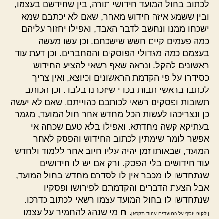
לכתוב בחול המועד חידושי תורה, בין שחידשם בעצמו,
ובין ששמע איזה חידוש מאחר, שאם לא יכתבם שמא
ישכחו ממנו ונחשב לדבר האבד, ואפילו יחזור עליהם
כמה פעמים קיים חשש שישכחם. וכן עשו מעשה
בעצמם כמה מגדולי הפוסקים והמחברים. וכן דעת עוד
ראשונים להקל. ונראה שאף רשאי להציע החידוש
כסידרו על פי הקדמת הראשונים וכיוצא, ואין צריך
לכתבו בראשי תבות בכדי שיזכרנו בלבד. וכן הכותב
תשובות ופסקים רשאי לכותבם כהוייתם, שאם לא יעשה
כן ונצריכהו לעשות הכל מחדש אחר חול המועד, מגמר
בעתיקא קשה מחדתא. ואפילו בלא טעם שכחה אי
אפשר לומר שימתין לכתוב החידוש והפסק לאחר
המועד, שבאותו זמן יהיה עליו חיוב אחר ללמוד ולחדש
עוד חידושים בלי הפסק. ורק אם יש לו חידושים
שנתחדשו לו מכבר אין לו לסדרם מחדש בחול המועד,
אבל הצעת הדברים והקדמתם לפירושו ופסקיו
שנתחדשו לו בחול המועד עצמו רשאי לכתוב כדרכו.
.
ח
מי שנהג להחמיר על עצמו
[ילקוט יוסף על המועדים עמוד תקכא]