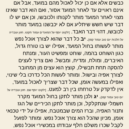
כבשים אלא אם כן יכול לאכול מהם במועד, אבל אם
אינם ראויים עד לאחר המועד אסור, ואם הוא דבר שאינו
מצוי לאחר המועד מותר לקנותו ולכובשו, וכן אם יש לו
דבר שיש חשש שיתליע אם לא יכבשנו במועד מותר
לכובשו, דהוי דבר האבד.
[ילקוט יוסף על המועדים עמוד תקטו. חזון עובדיה
.
יב
כל דבר שהוא לצורך אוכל נפש
על הלכות יום טוב עמוד קפו]
מותר לעשותו בחול המועד, אפילו יש בו טורח גדול,
כגון השוחט בהמה, שוחט ומפשיט העור, ומנתח
האיברים, ומולח, ומדיח, ומבשל. ואם צריך לעצים
להסקה תחת תבשילו, קוצץ הוא עצים מן המחובר
לצורך אפיה ובישול. ומותר לעשות הכל כדרכו בלי שינוי,
ואפילו במעשה אומן, שכל דבר שצריך לאכול במועד,
אין לדקדק על טרחתו בין רב למעט.
[ילקוט יוסף שם. חזון עובדיה על
.
יג
ולכן מותר לתקן בחול המועד מקרר
יום טוב עמוד קפו]
חשמלי שנתקלקל, וכן מותר לתקן הכיריים של הגז
ותנור האפיה, וברז המים שבמטבח, אפילו על ידי טכנאי
אומן, מכיון שהכל הוא צורך אוכל נפש. ומותר לפועל
לקבל שכרו משלם חלף עבודתו במכשירי אוכל נפש,