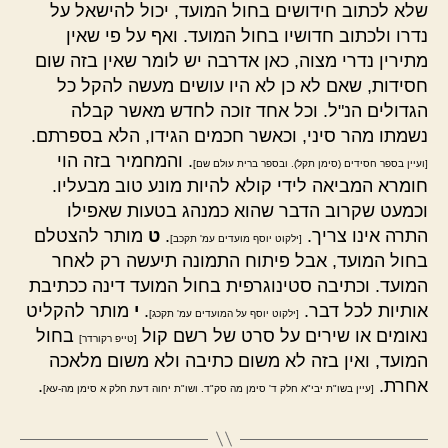
שלא לכתוב חידושים בחול המועד, יכול להישאל על
נדרו ולכתוב חדושיו בחול המועד. ואף על פי שאין
מתירין נדרי מצוה, כאן אדרבה יש לומר שאין בזה שום
חסידות, שאם לא כן לא היו עושים מעשה להקל כל
הגדולים הנ"ל. וכל אחד זוכה לחדש מאשר קבלה
נשמתו מהר סיני, וכאשר חכמים הגידו, הלא בספרתם.
. והמחמיר בזה הוי
[ועיין בספר חסידים (סימן תקל). ובספר ברית עולם שם]
חומרא המביאה לידי קולא להיות מונע טוב מבעליו.
וכמעט שקרוב הדבר שהוא כמנהג בטעות שאפילו
התרה אינו צריך.
.
ט
מותר להצטלם
[ילקוט יוסף מועדים עמ' תקכב]
בחול המועד, אבל פיתוח התמונה תיעשה רק לאחר
המועד. וכתיבה סטינוגרפית בחול המועד דינה ככתיבת
אותיות לכל דבר.
.
י
מותר להקליט
[ילקוט יוסף על המועדים עמ' תקכג]
נאומים או שירים על סרט של רשם קול
בחול
[טייפ רקורדר]
המועד, ואין בזה לא משום כתיבה ולא משום מלאכה
אחרת.
.
[עיין בשו"ת יבי"א חלק ד' סימן מה סק"ד. ושו"ת יחוה דעת חלק א סימן מה-עא]