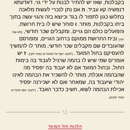
בקבלנות, שאז יש להתיר לבנות על ידי גוי, דאדעתא
דנפשיה קא עביד.
ה
אם נתן לנכרי לעשות מלאכה
בתלוש כגון לתפור לו בגד וכיוצא בזה והגוי עשה בתוך
ביתו בקבלנות, מותר.
ו
סוחר שיש לו בית חרושת,
והפועלים כולם הם גויים, ומקבלים שכר חודשי,
[ולא שכר
ובית החרושת ממוקם ברחוב הגויים, ומפורסם
יומי]
שהעובדים שם מקבלים שכר חודשי, מותר לו להמשיך
להעסיקם בחול המועד.
.
ז
יש
[ילקוט יוסף על המועדים עמוד תקי]
אומרים שמי שיש לו בהמה שרגיל לעבוד בה בימות
החול, ובחול המועד אם לא יעבוד בה יפסיד מה
שהבהמה אוכלת, מותר לו להשכיר את הבהמה לאינו
יהודי שיעבוד בה, שמאחר ואם לא ישכירנה יפסיד
אכילת הבהמה לשוא, חשיב כדבר האבד.
[ילקוט יוסף מועדים
.
עמוד תקיא]
קטגוריות
הלכות חול המועד