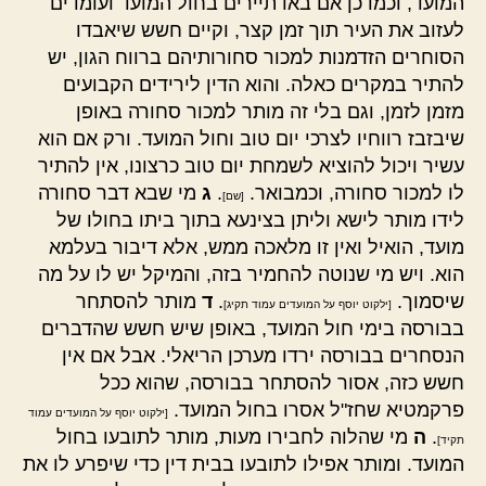
המועד, וכמו כן אם באו תיירים בחול המועד ועומדים
לעזוב את העיר תוך זמן קצר, וקיים חשש שיאבדו
הסוחרים הזדמנות למכור סחורותיהם ברווח הגון, יש
להתיר במקרים כאלה. והוא הדין לירידים הקבועים
מזמן לזמן, וגם בלי זה מותר למכור סחורה באופן
שיבזבז רווחיו לצרכי יום טוב וחול המועד. ורק אם הוא
עשיר ויכול להוציא לשמחת יום טוב כרצונו, אין להתיר
לו למכור סחורה, וכמבואר.
.
ג
מי שבא דבר סחורה
[שם]
לידו מותר לישא וליתן בצינעא בתוך ביתו בחולו של
מועד, הואיל ואין זו מלאכה ממש, אלא דיבור בעלמא
הוא. ויש מי שנוטה להחמיר בזה, והמיקל יש לו על מה
שיסמוך.
.
ד
מותר להסתחר
[ילקוט יוסף על המועדים עמוד תקיג]
בבורסה בימי חול המועד, באופן שיש חשש שהדברים
הנסחרים בבורסה ירדו מערכן הריאלי. אבל אם אין
חשש כזה, אסור להסתחר בבורסה, שהוא ככל
פרקמטיא שחז"ל אסרו בחול המועד.
[ילקוט יוסף על המועדים עמוד
.
ה
מי שהלוה לחבירו מעות, מותר לתובעו בחול
תקיד]
המועד. ומותר אפילו לתובעו בבית דין כדי שיפרע לו את