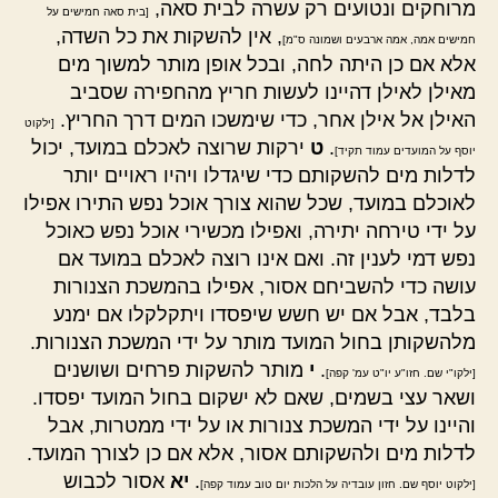
מרוחקים ונטועים רק עשרה לבית סאה,
[בית סאה חמישים על
, אין להשקות את כל השדה,
חמישים אמה, אמה ארבעים ושמונה ס"מ]
אלא אם כן היתה לחה, ובכל אופן מותר למשוך מים
מאילן לאילן דהיינו לעשות חריץ מהחפירה שסביב
האילן אל אילן אחר, כדי שימשכו המים דרך החריץ.
[ילקוט
.
ט
ירקות שרוצה לאכלם במועד, יכול
יוסף על המועדים עמוד תקיד]
לדלות מים להשקותם כדי שיגדלו ויהיו ראויים יותר
לאוכלם במועד, שכל שהוא צורך אוכל נפש התירו אפילו
על ידי טירחה יתירה, ואפילו מכשירי אוכל נפש כאוכל
נפש דמי לענין זה. ואם אינו רוצה לאכלם במועד אם
עושה כדי להשביחם אסור, אפילו בהמשכת הצנורות
בלבד, אבל אם יש חשש שיפסדו ויתקלקלו אם ימנע
מלהשקותן בחול המועד מותר על ידי המשכת הצנורות.
.
י
מותר להשקות פרחים ושושנים
[ילקו"י שם. חזו"ע יו"ט עמ' קפה]
ושאר עצי בשמים, שאם לא ישקום בחול המועד יפסדו.
והיינו על ידי המשכת צנורות או על ידי ממטרות, אבל
לדלות מים ולהשקותם אסור, אלא אם כן לצורך המועד.
.
יא
אסור לכבוש
[ילקוט יוסף שם. חזון עובדיה על הלכות יום טוב עמוד קפה]