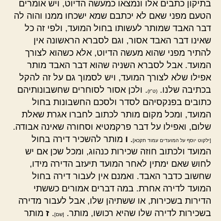
בתיקון כתבים אלו ונמצאו כמעשה הדיוט, ויש אומרים
הטעם מפני שאם לא יכתבם שמא ישכחו ממנו והוה לה
דבר האבד שמותר לעשותו בחול המועד, ולפי זה כל
שאינו דבר האבד אסור, וגם לסברא הראשונה אין
להתיר מפני שהוא מעשה הדיוט, אלא כשהוא לצורך
המועד. אבל לסברא השניה שהוא דבר האבד מותר
אפילו שלא לצורך המועד, ויש לסמוך גם על זה להקל
בכתיבה שלנו.
. ולכן אסור לסוחרים שחשבונותיהם
(ט"ז)
כתובים בפנקסיהם לסדר ולסכם החשבונות בחול
המועד, ומכל מקום מותר לכתוב לחברו אגרת שאלת
שלום, ואפילו על דבר פרקמטיא וסחורה שאינה אבודה.
.
ו
מותר להשכיר דירה בחול
[ילקוט יוסף על המועדים עמוד תקכא]
המועד ולכתוב חוזה שכירות כנהוג, ומכל שכן אם יש
לחוש שאם ימתין לאחר המועד תיעזב הדירה מידו,
שחשוב כדבר האבד. ואמנם אין לעבור דירה בחול
המועד לדירה אחרת. במה דברים אמורים כששתי
הדירות בשכירות, או ששתיהן שלו, אבל לעבור מדירה
בשכירות לדירה שלו שהיא רכושו, מותר.
.
ז
מותר
[שם]