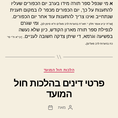
א
מי שנפל ספר תורה מידו בערב יום הכפורים שעליו
להתענות על כך, יום הכפורים מכפר לו במקום תענית
שנתחייב ואינו צריך להתענות עוד אחר יום הכפורים.
. ומי שגרם
[שו"ת יביע אומר חלק י' חאו"ח בהערות לרב פעלים ח"א סימן לג]
לנפילת ספר תורה מארון הקודש, כיון שלא נעשה
בפשיעה וגרמא, די שיתן צדקה חשובה לעניים.
[יבי"א ח"י סי'
.
כח בהערות לרב פעלים]
קטגוריות
הלכות חול המועד
פרטי דינים בהלכות חול
המועד
מאת
המחבר
תאריך
הפוסט
פוסט