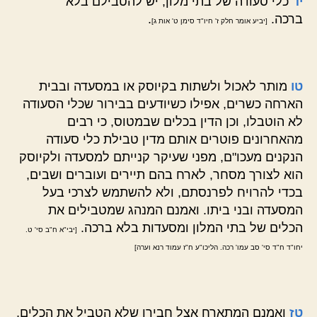
יד
כלי סעודה של בתי מלון, יש להטבילם בלא
ברכה.
.
[יביע אומר חלק ז' חיו"ד סימן ט' אות ג]
טו
מותר לאכול ולשתות בקיוסק או במסעדה ובבית
הארחה כשרים, אפילו כשיודעים בבירור שכלי הסעודה
לא הוטבלו, וכן הדין בכלים שבמטוס, כי רבים
מהאחרונים פוטרים אותם מדין טבילת כלי סעודה
הנקנים מעכו"ם, מפני שעיקר קנייתם למסעדה ולקיוסק
הוא לצורך מסחר, לארח בהם תיירים ועוברים ושבים,
בכדי להרויח לפרנסתם, ולא להשתמש לצרכי בעל
המסעדה ובני ביתו. ואמנם המנהג שמטבילים את
הכלים של בתי המלון ומסעדות בלא ברכה.
[יבי"א ח"ב סי' ט.
יחו"ד ח"ד סי' סב עמו' רכה. הליכו"ע ח"ז עמוד רנא וערה]
טז
ואמנם המתארח אצל חבירו שלא הטביל את הכלים,