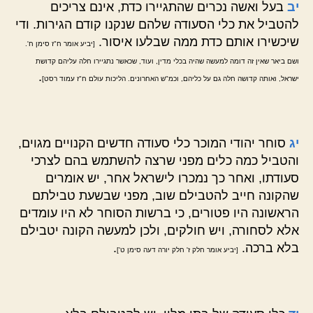
יב
בעל ואשה נכרים שהתגיירו כדת, אינם צריכים
להטביל את כלי הסעודה שלהם שנקנו קודם הגירות. ודי
שיכשירו אותם כדת ממה שבלעו איסור.
[יביע אומר ח"ז סימן ח'.
ושם ביאר שאין זה דומה למעשה שהיה בכלי מדין, ועוד, שכאשר נתגיירו חלה עליהם קדושת
.
ישראל, ואותה קדושה חלה גם על כליהם, וכמ"ש האחרונים. הליכות עולם ח"ז עמוד רסט]
יג
סוחר יהודי המוכר כלי סעודה חדשים הקנויים מגוים,
והטביל כמה כלים מפני שרצה להשתמש בהם לצרכי
סעודתו, ואחר כך נמכרו לישראל אחר, יש אומרים
שהקונה חייב להטבילם שוב, מפני שבשעת טבילתם
הראשונה היו פטורים, כי ברשות הסוחר לא היו עומדים
אלא לסחורה, ויש חולקים, ולכן למעשה הקונה יטבילם
בלא ברכה.
.
[יביע אומר חלק ז' חלק יורה דעה סימן ט']