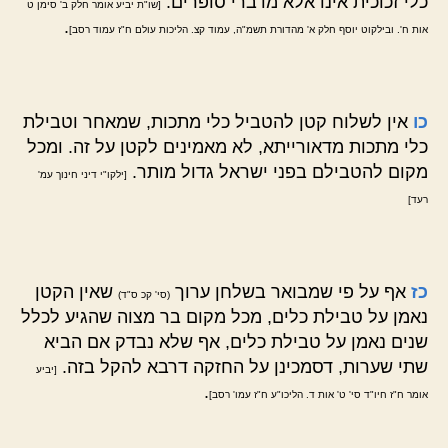
כלי זכוכית אינו אלא מדברי סופרים.
[שו"ת יביע אומר חלק ב' סימן ט
.
אות ח'. ובילקוט יוסף חלק א' מהדורת תשמ"ה, עמוד קצ. הליכות עולם ח"ז עמוד רסב]
כו
אין לשלוח קטן להטביל כלי מתכות, שמאחר וטבילת
כלי מתכות מדאורייתא, לא מאמינים לקטן על זה. ומכל
מקום להטבילם בפני ישראל גדול מותר.
[ילקו"י דיני חינוך עמ'
רעד]
כז
אף על פי שמבואר בשלחן ערוך
שאין הקטן
(סי' קכ ס"ד)
נאמן על טבילת כלים, מכל מקום בר מצוה שהגיע לכלל
שנים נאמן על טבילת כלים, אף שלא נבדק אם הביא
שתי שערות, דסמכינן על החזקה דרבא להקל בזה.
[יביע
.
אומר ח"ז חיו"ד סי' ט' אות ד. הליכו"ע ח"ז עמו' רסב]