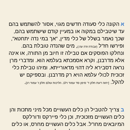
א
הקונה כלי סעודה חדשים מגוי, אסור להשתמש בהם
עד שיטבילם במקוה או במעיין קודם שישתמש בהם,
שכך נאמר בשלל של כלי מדין, "אך במי נדה יתחטא",
ופירשו חז"ל
, מים שהנדה טובלת בהם.
(עבודה זרה עה:)
ונחלקו הפוסקים אם טבילה זו חיוב מן התורה, או אינה
אלא מדרבנן, וקרא אסמכתא בעלמא הוא. ומדברי מרן
נראה דסבירא ליה דהוי מדאורייתא. ומיהו טבילת כלי
זכוכית לכולי עלמא הויא רק מדרבנן. ובספיקם יש
להקל.
.
[יחוה דעת חלק ד' סימן סד עמוד רלב. הליכות עולם חלק ז' עמוד רנ]
ב
צריך להטביל הן כלים העשויים מכל מיני מתכות והן
כלים העשויים מזכוכית, וכן כלי פיירקס ודורלקס
המיובאים מחו"ל. אבל כלים העשויים מחרס, או כלים