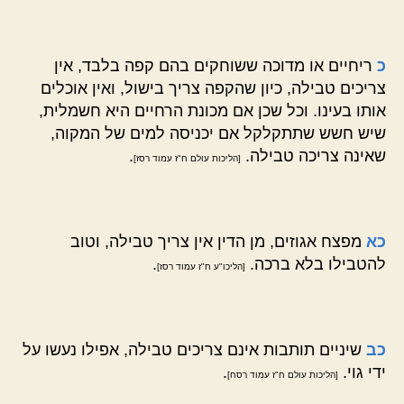
כ
ריחיים או מדוכה ששוחקים בהם קפה בלבד, אין
צריכים טבילה, כיון שהקפה צריך בישול, ואין אוכלים
אותו בעינו. וכל שכן אם מכונת הרחיים היא חשמלית,
שיש חשש שתתקלקל אם יכניסה למים של המקוה,
שאינה צריכה טבילה.
.
[הליכות עולם ח"ז עמוד רסז]
כא
מפצח אגוזים, מן הדין אין צריך טבילה, וטוב
להטבילו בלא ברכה.
.
[הליכו"ע ח"ז עמוד רסז]
כב
שיניים תותבות אינם צריכים טבילה, אפילו נעשו על
ידי גוי.
.
[הליכות עולם ח"ז עמוד רסח]