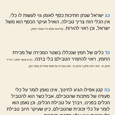
כג
ישראל שנתן חתיכות כסף לאומן גוי לעשות לו כלי,
אין הכלי הזה צריך טבילה, הואיל ועיקר הכסף הוא משל
ישראל, וכן ראוי להורות.
.
[הליכות עולם ח"ז עמוד רסח]
כד
כלים של חמץ שנכללו בשטר המכירה של מכירת
החמץ, ראוי להחמיר הטבילם בלי ברכה.
[יביע אומר חלק ו' חיו"ד
.
סימן יא. יחוה דעת חלק ג' סימן כד, חזון עובדיה על פסח מהדו"ק עמוד רצ]
כה
קטן אפילו הגיע לחינוך, אינו נאמן לומר על כלי
סעודה של מתכות שהטבילם, אבל כשר הוא להטביל
הכלים בפנינו, ויברך על טבילת הכלים, וכן נאמן הוא
לומר על כלי זכוכית שהטבילם, כיון שעיקר חיוב טבילת