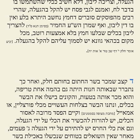
הגעלה, וצריכה ליבון, דלא חשיב ככלי שהשתמשו בו
בדבר לח, ואמנם לגבי פסח יש להקל בהגעלה, שהרי
רבים מהפוסקים סוברים דחמץ נחשב היתרא בלע ואין
בו דין ליבון, ואף שמרן הש"ע החמיר
להצריך
(בסימן תנא ס"ד)
ליבון בכלים שבלעו חמץ בלא אמצעות רוטב, מכל
מקום בכהאי גוונא יש לסמוך עליהם להקל בהגעלה.
[יביע
.
אומר חלק י' דף שכ טור א' אות יח]
ד
קצב שמכר בשר החתום בחותם חלק, ואחר כך
נתברר שבאותה חנות היתה גם בהמה אחת טריפה,
והוא מכר אותה בטעות, והקונים בישלו את הבשר
בכלים, ונתנו הבשר בצלחות העשויים מכלי פורצליין, או
אמאייל
וקיים הפסד מרובה לאסור
[מתכת מצופה בסממנים]
הכלים, יש להורות להכשיר את הכלי על ידי הגעלה,
וגם את כלי החרס יש להתירם על ידי הגעלה ג' פעמים,
מאחר שאין השואלים בטוחים שנכשלו באכילת בשר