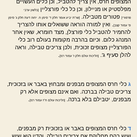
המצופים חרס, אין צריך להטביל, וכן כלים העשויים
מפלסטיק או מניילון, וכן כל כלי פורצליין
[בלשון ערבי
פטורים מטבילה.
פרפורי]
[שו"ת יביע אומר חלק ד' סימן ח. יחוה דעת חלק ג' סימן
. ואין למורה הוראה ששואלים אותו להצריך
ס' עמוד קצב]
להחמיר להטביל כלי פורצלן, מצד חומרא, שאין אחר
המנהג כלום. וכיום בהרבה מקומות בעולם רוב כלי
הפורצליין מצופים זכוכית, ולכן צריכים טבילה, וראה
להלן סעיף ג'.
.
[הליכות עולם חלק ז' עמוד רנז]
ג
כלי חרס המצופים מבפנים ומבחוץ באבר או בזכוכית,
צריכים טבילה בברכה. ואם אינם מצופים אלא רק
מבפנים, יטבילם בלא ברכה.
.
[הליכות עולם ח"ז עמוד רנז]
ד
כלי חרס המצופים באבר או בזכוכית רק מבפנים,
שיש בהם מחלוקת אם צריכים טבילה, והדין הוא שיש