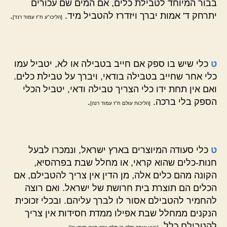
בבור המיוחד לטבילת כלים, אם המים שם עכורים
יתרחק ד' אמות יברך ויזדרז להטביל מיד.
.
[הליכו"ע ח"ז עמוד רנד]
ט
כלי שיש בו ספק אם חייב בטבילה או לא, יטביל עמו
כלי אחר שחייב בטבילה בודאי, ויברך על טבילת כלים.
ואם אין תחת ידו כלי הצריך טבילה ודאי, יטביל הכלי
הספק בלי ברכה.
.
[הליכות עולם ח"ז עמוד רנה]
ט
כלי סעודה המיוצרים בארץ ישראל, ונמכרו לבעל
חנות-כלים שהוא קראי, או מחלל שבת בפרהסיא,
הקונה מהם כלים אלה, מן הדין אין צריך להטבילם, אם
הכלים הם תוצרת בית חרושת של ישראל. ואם רוצה
להחמיר להטבילם אסור לו לברך עליהם. ובכלי זכוכית
הנקנים ממחלל שבת אפילו ממדת חסידות אין צריך
להטבילם כלל.
.