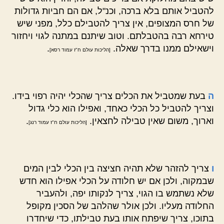
להטביל אותם בלא ברכה, וכנ"ל, אם הם חביות גדולות
של חרס המצופים, אין צריך להטבילם כלל, מפני שיש
טירחא רבה בהטבלתם. וטוב שיתנם במתנה לגוי ויחזור
וישאילם ממנו בדרך שאלה.
.
[הליכות עולם ח"ז עמוד רסא]
ה
בעת שמטביל את הכלים צריך שהכלי יהיה רפוי בידו.
וצריך להטביל כל הכלי כאחד, ואפילו הוא כלי גדול
וארוך, משום שאין טבילה לחצאין.
.
[הליכות עולם ח"ז עמוד רנג]
ו
צריך להזהר שלא תהיה חציצה בין הכלי לבין המים
שבמקוה, ולכן אם יש חלודה על הכלי אפילו הוא חדש
שלא נשתמש בו הגוי, צריך לנקותו יפה, ולהעביר
החלודה מעליו. ולכן אולר שהלהב של הסכין מקופל
בתוכו, צריך שיפתח אותו בעת טבילתו, כדי שיחדרו