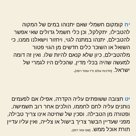
יח
קומקום חשמלי שאם יתנוהו במים של המקוה
להטבילו, יתקלקל, וכן כלי חשמל גדולים שאי אפשר
להטבילם, יתנהו במתנה לגוי, ויחזור וישאלנו ממנו, כי
השואל או השוכר כלים חדשים מן הגוי פטור
מלהטבילם, כיון שלא קנאם להיות שלו. ואין זה דומה
למעשה שהיה בכלי מדין, שהכלים היו לגמרי של
ישראל.
.
[הליכות עולם ח"ז עמוד רסה]
יט
חצובה ששופתים עליה הקדרה, אפילו אם לפעמים
נותנים עליה לחם לחממו, הולכים אחר רוב תשמישה,
ופטורה מן הטבילה. וסכין של שחיטה אינו צריך טבילה,
מפני שעדיין הבשר צריך בישול או צלייה, ואין עליו עדיין
תורת אוכל ממש.
.
[שם עמו' רסו]