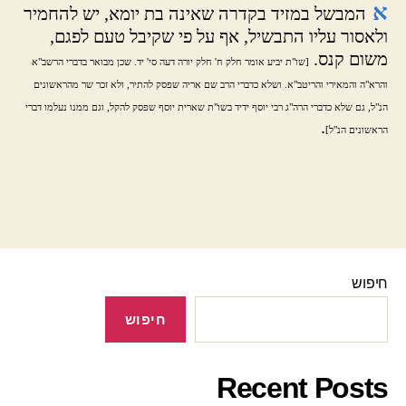
א
המבשל במזיד בקדרה שאינה בת יומא, יש להחמיר
ולאסור עליו התבשיל, אף על פי שקיבל טעם לפגם,
משום קנס.
[שו"ת יביע אומר חלק ח' חלק יורה דעה סי' יד. שכן מבואר בדברי הרשב"א
והרא"ה והמאירי והריטב"א. ושלא כדברי הרב שם אריה שפסק להתיר, ולא זכר שר מהראשונים
הנ"ל, גם שלא כדברי הרה"ג רבי יוסף ידיד בשו"ת שארית יוסף שפסק להקל, וגם ממנו נעלמו דברי
.
הראשונים הנ"ל]
חיפוש
חיפוש
Recent Posts