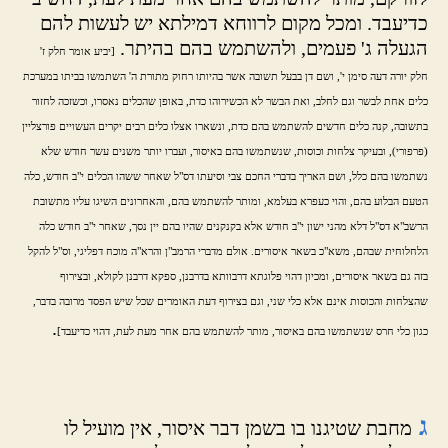
כדיעבד. ומכל מקום לרווחא דמילתא יש לעשות להם
הגעלה ג' פעמים, ולהשתמש בהם בהיתר.
[יביע אומר חלק ז'
חלק יורה דעה סימן י', ושם דן בבעל תשובה אשר בהיותו רחוק מתורת ה' השתמשו בביתו במערכת
כלים אחת לבשר וגם לחלב, ואת הבשר לא הכשירוהו כדת, באופן שהכלים נאסרו, וכשזכה לחזור
בתשובה, קנה כלים חדשים להשתמש בהם כדת, ונשארו אצלו כלים רבים יקרים העשויים פורצליין
(פרפורי), ובעיקר צלחות וכוסות, שנשתמשו בהם באיסור, ועברו יותר משנים עשר חודש שלא
נשתמשו בהם כלל, ושם האריך בדברי החכם צבי וסיעתו דס"ל שאחר ששהו הכלים י"ב חודש, כלה
הטעם הבלוע בהם, והוי כעפרא בעלמא, ומותר להשתמש בהם, והאחרונים השיגו עליו מתשובת
הרשב"א דס"ל דלא מהני ישון י"ב חודש אלא בקנקנים שהיו בהם יין נסך, שאחר י"ב חודש כלה
הלחלוחית שבהם, משא"כ בשאר איסורים. אולם מדברי הרמב"ן והרא"ה מוכח דפליגי, וס"ל להקל
בזה גם בשאר איסורים, ומכיון דהוי פלוגתא דרבוותא בדרבנן, ספקא דרבנן לקולא, ובצירוף
שהצלחות והכוסות אינם אלא כלי שני, וגם בצירוף דעת האומרים שכל שיש הפסד מרובה בדבר,
.
כגון כלי חרס שנשתמשו בהם באיסור, מותר להשתמש בהם אחר מעת לעת, דהוי כדיעבד]
ג
מחבת שטיגנו בו בשמן דבר איסור, אין מועיל לו