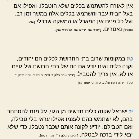
אין לאורח להשתמש בכלים שלא הוטבלו, ואפילו אם
בעל הבית עבר והשתמש בכלים אלה במשך זמן רב.
ועל כל פנים אין המאכל או המשקה שבכלי
[שלא
נאסרים.
.
הוטבל]
[יחו"ד שם. יבי"א שם. הליכו"ע שם]
טז
במקומות שרוב בתי החרושת לכלים הם יהודים,
וקנה כלים ואינו יודע אם הם של בתי חרושת של גויים
או לא, אין צריך להטביל.
[יביע אומר חלק ד' סימן ח סק"ה. וח"ו סימן יב
סק"ה. יחוה דעת חלק ג' סימן ס' עמוד קצ]
יז
ישראל שקנה כלים חדשים מן הגוי, על מנת להסתחר
בהם, לא ישתמש בהם לעצמו אפילו עראי בלי טבילה,
ואם הטבילם, יודיע לקונה אותם שכבר נטבלו, כדי שלא
יבא לידי ברכה לבטלה.
.
[הליכות עולם ח"ז עמוד רסח]