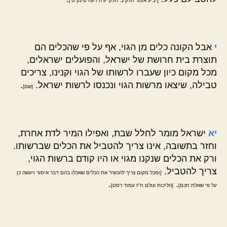
[יביע אומר חלק ב' חלק יורה דעה סימן ט']
י
אבל הקונה כלים מן הגוי, אף על פי שהכלים הם
תוצרת בית חרושת של ישראל, והפועלים ישראלים,
מכל מקום כיון שעברו לרשותו של הגוי וקנינו, צריכים
טבילה, שיצאו מרשות הגוי ונכנסו לרשות ישראל.
.
[שם]
יא
ישראל מומר לחלל שבת, ואפילו המיר לדת אחרת,
וחזר בתשובה, אינו צריך להטביל את הכלים שברשותו.
ורק את הכלים שנקנו מגוי או היו קודם ברשות הגוי,
צריך להטביל.
[ומכל מקום צריך להכשיר את הכלים שאכלו בהם דבר איסור ויעשה כן
.
.
על פי שאלת חכם]
[הליכות עולם ח"ז עמוד רסט]