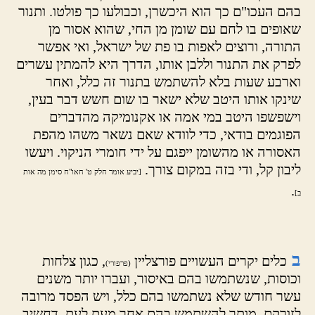
בהם העכו"ם כך הוא היכשרן, וכבולעו כך פולטו. ותנור
שאופים בו לחם עם שומן מן החי, שהוא אסור מן
התורה, ורוצים לאפות בו פת של ישראל, ואי אפשר
לפרק את התנור וללבן אותו, הדרך היא להמתין עשרים
וארבע שעות בלא להשתמש בתנור זה כלל, ואחר
שינקו אותו היטב שלא ישאר בו שום חשש דבר בעין,
וישפשפו היטב במי אמה או אקנומיקה מהדברים
הפוגמים בודאי, כדי לוודא שאם נשאר משהו מהפת
האסורה או מהשומן ייפגם על ידי חומרי הניקוי. ויעשו
ליבון קל, ודי בזה במקום צורך.
[יביע אומר חלק ט' חאו"ח סימן מה אות
.
ב]
ב
כלים יקרים העשויים פורצליין
, כגון צלחות
(פרפורי)
וכוסות, שנשתמשו בהם באיסור, ועברו יותר משנים
עשר חודש שלא נשתמשו בהם כלל, ויש הפסד מרובה
לזורקם, מותר להשתמש בהם אחר מעת לעת, דחשיב