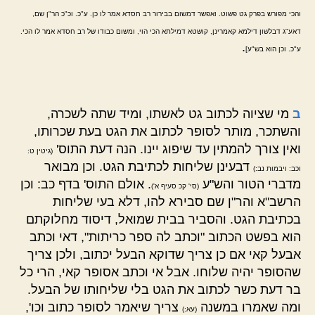
והכי מפורש בפרק גט פשוט. ואפשר דמשום בבירור רב חסדא אמר לו כן. ע"כ. וכ"כ הר"ן שם,
דאע"ג דבלשון דילמא קאמרינן, קושטא דמילתא הכי הוי, ומשום כבודו של רב חסדא אמר לו הכי.
.
ע"כ. וכן הוא בש"ע]
ב
מי שציוה לכתוב גט לאשתו, ומיד שתה לשכרה,
והשתכר, מותר לסופר לכתוב את הגט בעת שכרותו,
ואין צורך להמתין עד שיפוג יינו. הנה דעת התוס'
(גיטין ט:
דבעינן שליחות לכתיבת הגט. וכן מבואר
וכב: ויבמות נב:)
מדברי הטור והש"ע
. אולם התוס' בדף כב: וכן
(סי' קכ סעיף א')
הרשב"א והר"ן שם סבירא להו, דלא בעי שליחות
בכתיבת הגט. והסביר בבית שמואל, דיסוד מחלוקתם
הוא בפשט הכתוב "וכתב לה ספר כריתות", דאי וכתב
אבעל קאי אם כן צריך שדוקא הבעל יכתוב, ולכן צריך
שהסופר יהיה שלוחו. אבל אי וכתב אסופר קאי, הרי כל
בר דעת כשר לכתוב את הגט בלי שליחותו של הבעל.
ומה שאמרו במשנה
צריך שיאמר לסופר כתוב וכו',
(עא:)