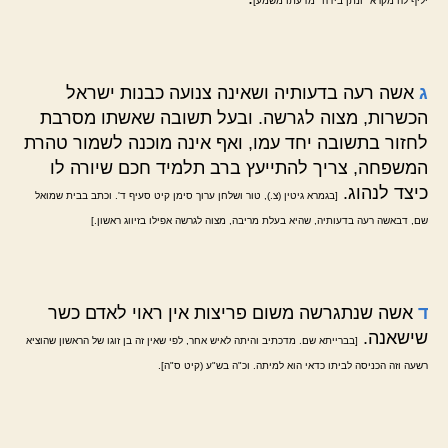
יליף לה מקרא "ונתן בידה" מדעתו משמע]
ג
אשה רעה בדעותיה ושאינה צנועה כבנות ישראל
הכשרות, מצוה לגרשה. ובעל תשובה שאשתו מסרבת
לחזור בתשובה יחד עמו, ואף אינה מוכנה לשמור טהרת
המשפחה, צריך להתייעץ ברב תלמיד חכם שיורה לו
כיצד לנהוג.
[בגמרא גיטין (צ.), טור ושלחן ערוך סימן קיט סעיף ד'. וכתב בבית שמואל
שם, דבאשה רעה בדעותיה, שהיא בעלת מריבה, מצוה לגרשה אפילו בזיווג ראשון.]
ד
אשה שנתגרשה משום פריצות אין ראוי לאדם כשר
שישאנה.
[בברייתא שם. מדכתיב והיתה לאיש אחר, לפי שאין זה בן זוגו של הראשון שהוציא
רשעה וזה הכניסה לביתו כדאי הוא למיתה. וכ"ה בש"ע (קיט ס"ה].