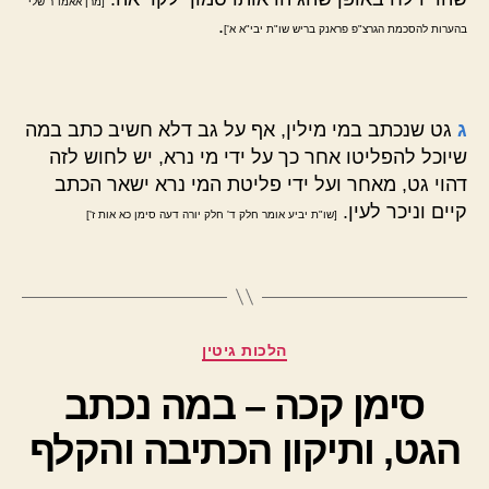
[מרן אאמו"ר שלי'
.
בהערות להסכמת הגרצ"פ פראנק בריש שו"ת יבי"א א']
ג
גט שנכתב במי מילין, אף על גב דלא חשיב כתב במה
שיוכל להפליטו אחר כך על ידי מי נרא, יש לחוש לזה
דהוי גט, מאחר ועל ידי פליטת המי נרא ישאר הכתב
קיים וניכר לעין.
[שו"ת יביע אומר חלק ד' חלק יורה דעה סימן כא אות ז']
קטגוריות
הלכות גיטין
סימן קכה – במה נכתב
הגט, ותיקון הכתיבה והקלף