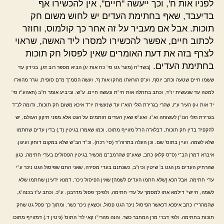
לפניו אות ח', וכך ייעשה "חיים", אין להכשירו אף
בדיעבד, שאף בחתימת העדים יש לחוש משום חק
תוכות. אבל אם מעביר על זה אחר כך קולמוס, וחוזר
לכתוב חיים, אפשר להכשירו למסרו ליד האשה, שראוי
לצרף בזה את דעת האומרים שאין לפסול חק תוכות
בחתימת העדים.
[בשד"ח (מער' גט סי' כח אות יג) הביא מספר רוב דגן, בנידון עד
ששמו חיים שטעה וכתב יוסף, וע"פ הוראתו מחקו אות ף', ועשה הסמ"ך מ"ם סופית, וגרר מהוא"ו
למטה עד שנעשית יו"ד, וכתב בתחלה אות חי"ת ונעשה חיים. ע"ש. וביביע אומר ח"ב (חאהע"ז סי'
יד אות ו-ז) העיר ע"ז, שהרי בגרירת רגלי הוא"ו עד שנעשית יו"ד איכא משום חק תוכות, ודומה לנ"ד
בגרירת רגלי הנו"ן לעשותה וא"ו. ואע"פ שאין העדים חותמים על הגט אלא מפני תיקון העולם, יש
להקפיד בדין חק תוכות, דבלא"ה הו"ל מזוייף מתוכו, וכמו שאמרו בגיטין (ד.) בדין עדים שחתמו
שלא לשמה. ועיין בתוס' שם. וכן העלה בתרוה"ד (סי' רכח). וכ"ד הב"ש שלא במקום דוחק ועיגון.
איברא דמרן הב"י (ס"ס קלא) כתב, שאע"פ שהרמב"ם מכשיר בגיטין הפסולים בעדי חתימה, כגון
שהרחיק העדים מן הגט ב' שיטין וכיו"ב, כשנתנם בעדי מסירה, שאני התם שפיסול הגט ניכר ע"י
עדי חתימה. אבל הכא [שלא חתמו העדים לשמה] שאין הפיסול ניכר, דמנא ידעינן שחתמו שלא
לשמה, חיישי' דילמא אתו למסמך על עדי חתימה, ולפיכך פסול מדרבנן. ע"כ. וכתב ע"ז בכנה"ג,
שהמהרי"ו כתב איפכא דכאשר הפיסול ניכר הגט פסול, וכשאין ניכר כשר. ומתוך כך פסל גט שחק
תוכות בחתימה. ולפי דברי מרן המחבר כשר. והנה מהרי"ו קאי לד' התוס' (גיטין ד.) דמזוייף מתוכו