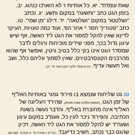
שאת עומדת". יא. כל אותיות ו' לא הוארכו כנהוג. יב.
בזמן הגט כתב "ותשעה" במקום ותשע. יג. נכתב
"ושלטנא" במקום "ושלטאה". יד. דילג "מן שמי". טו.
כתב "פטורין" חסר י' אחר הפ', ועוד כמה טעויות. העיקר
לדינא שאין להקל למסור את הגט ליד האשה, אף שיש
עיגון גדול בכך, מפני שידים מוכיחות ורגלים לדבר
שמסדר הגט אינו בקי כלל בטיב גיטין, ואפשר אף שהוא
מהרבנים הקונסרבטיוים, שאין לסמוך עליהם כלל, ושב
ואל תעשה עדיף.
.
[יביע אומר חלק ו' אבן העזר סי' יב]
טו
גט שליחות שנמצא בו פירוד גמור באותיות האל"ף
של זמן הגט,
, שהיו"ד העליונה של
[חמשת אלפים ושבע מאות]
האל"ף אינה מחוברת באל"ף, והדבר נעשה בשעת
הכתיבה, והפירוד ניכר לעין כל, אעפ"כ במקום עיגון
ושעה"ד יש להקל למסור את הגט ליד האשה, דכיון
שהגט כבר נכתב, חשיב כדיעבד.
[יבי"א ו' אהע"ז סי' יב אות א'. ושם אם