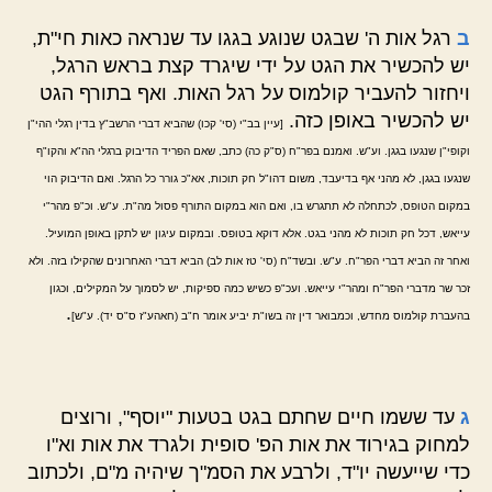
ב
רגל אות ה' שבגט שנוגע בגגו עד שנראה כאות חי"ת,
יש להכשיר את הגט על ידי שיגרד קצת בראש הרגל,
ויחזור להעביר קולמוס על רגל האות. ואף בתורף הגט
יש להכשיר באופן כזה.
[עיין בב"י (סי' קכו) שהביא דברי הרשב"ץ בדין רגלי ההי"ן
וקופי"ן שנגעו בגגן. וע"ש. ואמנם בפר"ח (ס"ק כה) כתב, שאם הפריד הדיבוק ברגלי הה"א והקו"ף
שנגעו בגגן, לא מהני אף בדיעבד, משום דהו"ל חק תוכות, אא"כ גורר כל הרגל. ואם הדיבוק הוי
במקום הטופס, לכתחלה לא תתגרש בו, ואם הוא במקום התורף פסול מה"ת. ע"ש. וכ"פ מהר"י
עייאש, דכל חק תוכות לא מהני בגט. אלא דוקא בטופס. ובמקום עיגון יש לתקן באופן המועיל.
ואחר זה הביא דברי הפר"ח. ע"ש. ובשד"ח (סי' טז אות לב) הביא דברי האחרונים שהקילו בזה. ולא
זכר שר מדברי הפר"ח ומהר"י עייאש. ועכ"פ כשיש כמה ספיקות, יש לסמוך על המקילים, וכגון
.
בהעברת קולמוס מחדש, וכמבואר דין זה בשו"ת יביע אומר ח"ב (חאהע"ז ס"ס יד). ע"ש]
ג
עד ששמו חיים שחתם בגט בטעות "יוסף", ורוצים
למחוק בגירוד את אות הפ' סופית ולגרד את אות וא"ו
כדי שייעשה יו"ד, ולרבע את הסמ"ך שיהיה מ"ם, ולכתוב