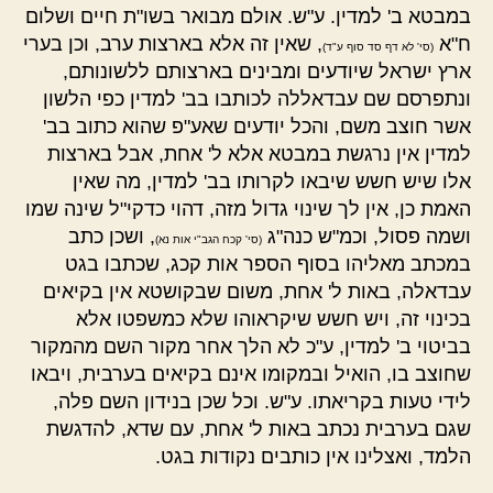
במבטא ב' למדין. ע"ש. אולם מבואר בשו"ת חיים ושלום
ח"א
, שאין זה אלא בארצות ערב, וכן בערי
(סי' לא דף סד סוף ע"ד)
ארץ ישראל שיודעים ומבינים בארצותם ללשונותם,
ונתפרסם שם עבדאללה לכותבו בב' למדין כפי הלשון
אשר חוצב משם, והכל יודעים שאע"פ שהוא כתוב בב'
למדין אין נרגשת במבטא אלא ל' אחת, אבל בארצות
אלו שיש חשש שיבאו לקרותו בב' למדין, מה שאין
האמת כן, אין לך שינוי גדול מזה, דהוי כדקי"ל שינה שמו
ושמה פסול, וכמ"ש כנה"ג
, ושכן כתב
(סי' קכח הגב"י אות נא)
במכתב מאליהו בסוף הספר אות קכג, שכתבו בגט
עבדאלה, באות ל' אחת, משום שבקושטא אין בקיאים
בכינוי זה, ויש חשש שיקראוהו שלא כמשפטו אלא
בביטוי ב' למדין, ע"כ לא הלך אחר מקור השם מהמקור
שחוצב בו, הואיל ובמקומו אינם בקיאים בערבית, ויבאו
לידי טעות בקריאתו. ע"ש. וכל שכן בנידון השם פלה,
שגם בערבית נכתב באות ל' אחת, עם שדא, להדגשת
הלמד, ואצלינו אין כותבים נקודות בגט.