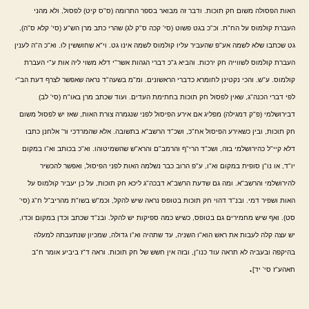
האות הפסולה משום חק תוכות. ודבר זה מבואר בספר התרומה (ס"ס קיט) לפסול, ולא מהני
העברת קולמוס על הח"ת. וכ"כ בגט פשוט (סי' קכה ס"ק לג) שהרי כתב מרן הש"ע (סי' קלא ס"ה),
גט שכתבו שלא לשמה אע"פ שהעביר עליו קולמוס לשמה אינו גט. וי"א שחוששין לו. וא"כ ה"ה לענין
העברת קולמוס לשווייה חק ירכות. והביא ג"כ דברי הגהות אשר"י דלא משוי ליה אות ע"י העברת
קולמוס. ע"ש. והכי נקטינן לחומרא כדברי הראשונים. ומ"מ בשעה"ד נראה שאפשר לצרף דעת הב"י
לפי דברי הכנה"ג, שאין לפסול חק תוכות בחתימת העדים. ועוד שכתב מרן באו"ח (סי' לב)
דבירושלמי (פ"ק דמגילה) מפליג אם אירע הפיסול לפני שנגמרה צורת האות, שאז יש לפסול משום
חק תוכות, ובין כשאירע הפיסול אח"כ, ושכ"ד הרשב"א בתשובה. אלא שהמרדכי ור' אלחנן כתבו
דלא קיי"ל כהירושלמי בזה, ושכ"ד הרי"ף והרמב"ם והרא"ש שהשמיטוהו. וא"כ בכותב וא"ו במקום
יו"ד, או נו"ן סופית במקום וא"ו, ע"פ הרוב כבר נשלמה האות לפני הפיסול, ואפשר להכשיר
להירושלמי והרשב"א. ומה גם שדעת הרשב"א דבכה"ג ליכא חק תוכות, על כן יעביר קולמוס על
האות ושפיר דמי. ובנ"ד דהוי חק תוכות בטופס נראה שיש להקל, וכמ"ש בשו"ת מהריב"ל ח"ג (סי'
סט). ואף שיש מחמירים גם בטופס, כשיש כמה ספיקות יש להקל. ובנ"ד שכתב וכדן במקום וכדו,
יש עצה קלה לעבות את ראש הוא"ו השניה, עד שתהיה וא"ו גדולה, שמכיון שנתעבתה למעלה
בהיקפה ובעביה לא תראה עוד כנו"ן, ובזה אין חשש של חק תוכות. וראה ד"ז ביביע אומר ח"ב
.
חאהע"ז סי' יד]