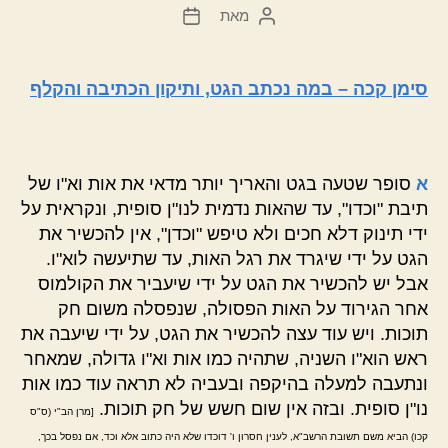
מאת
המחבר
תאריך
הפוסט
פוסט
סימן קכה – במה נכתב הגט, ותיקון הכתיבה והקלף
א
סופר שטעה בגט והאריך יותר מדאי את אות וא"ו של
תיבת "וכדו", עד שהאות נדמית לנו"ן סופית, ונקראית על
ידי תינוק דלא חכים ולא טיפש "וכדן", אין להכשיר את
הגט על ידי שיגרד את רגל האות, עד שתיעשה לוא"ו.
אבל יש להכשיר את הגט על ידי שיעביר את הקולמוס
אחר הגירוד על האות הפסולה, שנפסלה משום חק
תוכות. ויש עוד עצה להכשיר את הגט, על ידי שיעבה את
ראש הוא"ו השניה, שתהיה כמו אות וא"ו גדולה, שמאחר
ונתעבה למעלה בהיקפה ובעביה לא תראה עוד כמו אות
נו"ן סופית. ובזה אין שום חשש של חק תוכות.
[מרן הב"י (ס"ס
קכו) הביא משם תשובת הרשב"א, לענין חסרון ו' דוכדו שלא היה כתוב אלא וכד, אם נפסל בכך,