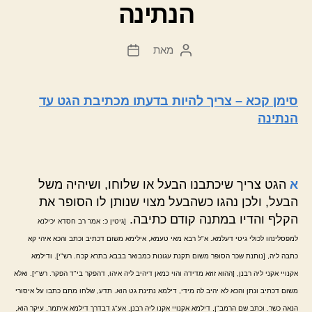
הנתינה
מאת
המחבר
תאריך
הפוסט
פוסט
סימן קכא – צריך להיות בדעתו מכתיבת הגט עד
הנתינה
א
הגט צריך שיכתבנו הבעל או שלוחו, ושיהיה משל
הבעל, ולכן נהגו כשהבעל מצוי שנותן לו הסופר את
הקלף והדיו במתנה קודם כתיבה.
[גיטין כ: אמר רב חסדא יכילנא
למפסלינהו לכולי גיטי דעלמא. א"ל רבא מאי טעמא, אילימא משום דכתיב וכתב והכא איהי קא
כתבה ליה, [נותנת שכר הסופר משום תקנת עגונות כמבואר בבבא בתרא קכח. רש"י]. ודילמא
אקנויי אקני ליה רבנן, [ההוא זוזא מדידה והוי כמאן דיהיב ליה איהו, דהפקר בי"ד הפקר. רש"י]. ואלא
משום דכתיב ונתן והכא לא יהיב לה מידי, דילמא נתינת גט הוא. תדע, שלחו מתם כתבו על איסורי
הנאה כשר. וכתב שם הרמב"ן, דילמא אקנויי אקנו ליה רבנן, אע"ג דבדרך דילמא איתמר, עיקר הוא,