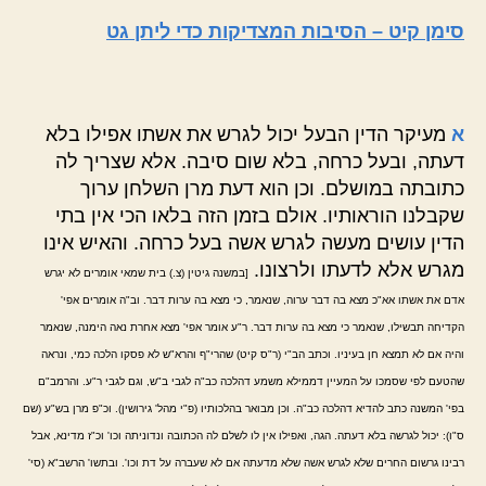
סימן קיט – הסיבות המצדיקות כדי ליתן גט
א
מעיקר הדין הבעל יכול לגרש את אשתו אפילו בלא
דעתה, ובעל כרחה, בלא שום סיבה. אלא שצריך לה
כתובתה במושלם. וכן הוא דעת מרן השלחן ערוך
שקבלנו הוראותיו. אולם בזמן הזה בלאו הכי אין בתי
הדין עושים מעשה לגרש אשה בעל כרחה. והאיש אינו
מגרש אלא לדעתו ולרצונו.
[במשנה גיטין (צ.) בית שמאי אומרים לא יגרש
אדם את אשתו אא"כ מצא בה דבר ערוה, שנאמר, כי מצא בה ערות דבר. וב"ה אומרים אפי'
הקדיחה תבשילו, שנאמר כי מצא בה ערות דבר. ר"ע אומר אפי' מצא אחרת נאה הימנה, שנאמר
והיה אם לא תמצא חן בעיניו. וכתב הב"י (ר"ס קיט) שהרי"ף והרא"ש לא פסקו הלכה כמי, ונראה
שהטעם לפי שסמכו על המעיין דממילא משמע דהלכה כב"ה לגבי ב"ש, וגם לגבי ר"ע. והרמב"ם
בפי' המשנה כתב להדיא דהלכה כב"ה. וכן מבואר בהלכותיו (פ"י מהל' גירושין). וכ"פ מרן בש"ע (שם
ס"ו): יכול לגרשה בלא דעתה. הגה, ואפילו אין לו לשלם לה הכתובה ונדוניתה וכו' וכ"ז מדינא, אבל
רבינו גרשום החרים שלא לגרש אשה שלא מדעתה אם לא שעברה על דת וכו'. ובתשו' הרשב"א (סי'