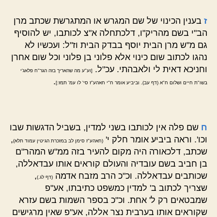
ז
בענין הכינוי של שם המגרש או המתגרשת שכתב מרן
הב"י בשם מהריק"ו, דלכתחלה א"צ לכותבו, יש להוסיף
גם מ"ש מרן הבית יוסף בבדק הבית וז"ל: ועכשיו לא
נהגו לכתוב שום כינוי אלא פלוני בן פלוני וכל שום אחרן
וחניכא דאית לי ולאבהתי. עכ"ל.
[וע"ע מה שהאריך בזה הגר"ח פלאג'י
.
בשו"ת חיים ושלום ח"א (דף עב). וביביע אומר ח"י חאהע"ז סי' לו עמ' תמז:]
ח
שם פלה אין לכותבו בשני למדין, בשביל הדגשות שבו
וכו'. וראה ביביע אומר חלק י'
,
(חאהע"ז סימן לב במזכרת הגיטין עמוד תלא)
שכתב, דלכאורה היה מקום להעיר בזה ממ"ש המהר"ם
בן חביב בשם עובדיה והעולם קוראים אותו עבדאללה,
שכותבים עבדאללה. וכ"כ הרב מזבח אדמה
,
(דף לג.)
שצריך לכתוב ב' למדין כמשפט כתיבתו, אע"פ
שמבטאים רק ל' אחת. וכ"כ בספר השמות בשם עזרא
שקוראים אותו בערבית נצר אללה, אע"פ שאין מרגישים