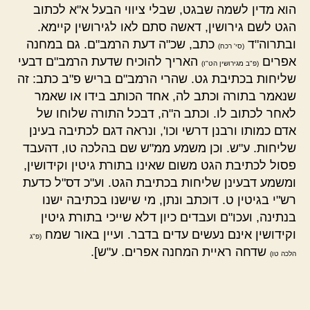
הוא מדין לשמה שבגט, שבלי ציווי הבעל א"א לכתוב
הגט לשם גירושין, דאשה סתם לאו לגירושין קיימא.
ובתרוה"ד
כתב, שכ"ה דעת הרמב"ם. גם במחנה
(סי' רכח)
אפרים
האריך להוכיח שדעת הרמב"ם דבעי
(פ"ב מגירושין הט"ו)
שליחות בכתיבת גט. שהרי הרמב"ם בריש פ"ב כתב: זה
שנאמר בתורה וכתב לה, אחד הכותב בידו או שאמר
לאחר לכתוב לו. וכתב ה"ה, דבכל התורה שלוחו של
אדם כמותו ורבנן דרשי וכו', ונראה דגם לכתיבה בעינן
שליחות. ע"ש. וכן משמע ממ"ש שם בהלכה טו, דהעבד
פסול לכתיבת הגט משום שאינו בתורת גיטין וקידושין,
ומשמע דבעינן שליחות בכתיבת הגט. וע"כ דס"ל כדעת
רש"י בגיטין ט. דוכתב ונתן, מי שישנו בכתיבה ישנו
בנתינה, ועכו"ם ועבדים כיון דלא שייכי בתורת גיטין
וקידושין אינם נעשים עדים בדבר. ועיין באור שמח
(פ"ג
שדחה ראיית המחנה אפרים. ע"ש].
הלכה טו)