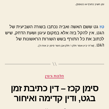
.
זמן חשיב כתורף או כטופס]
טז
גט ששם האשה ואביה נכתבו בשורה השביעית של
הגט, אין להקל בזה אלא במקום עיגון ושעת הדחק, שיש
לכתוב את כל התורף בשש השורות הראשונות של
הגט.
.
[שו"ת יביע אומר חלק ו' חלק אבן העזר סימן יב אות ה']
קטגוריות
הלכות גיטין
סימן קכז – דין כתיבת זמן
בגט, ודין קדימה ואיחור