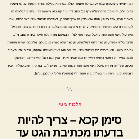
דכיון שאשתו שונאתו ובלא גט נמי לא תעמוד אצלו, וגט זה אינו אלא להתירה לאחרים, לא מפסיד
כלום. ע"כ. והן אמת דהמהרח"ש (דף כב) כתב דהיינו דוקא בגט מעושה כדין, משום דבלא"ה לא
תעמוד אצלו, אבל בכופין אותו שלא כדין לא שייך לומר כן, דאדרבה תעמוד אצלו בעל כרחה, ואם
לאו מורדת היא ותפסיד מזונותיה, ע"ש. מ"מ נראה שזהו כשלא היה חרם דרבינו גרשום, שהבעל
היה יכול לישא אשה אחרת, אבל עכשיו אפי' למ"ד דבמקום מורדת לא תיקן רבינו גרשום, מ"מ
הדבר בלתי אפשרי, הן מצד דינא דמלכותא, הן מצד שלא נשמע כן מעולם. וא"כ כמו שהיא מעוגנת
גם הוא מעוגן, ולא תוכרח כלל לעמוד אצלו. ולכן אם הוא בענין שאשתו שונאתו, וברור שלא תעמוד
אצלו, שפיר י"ל דמהני טעמא דרשב"ם דגט חשיב כזביני, ואין הגט בטל מדאורייתא, ובהצטרף
הטעם שע"י זה מרויח שיוכל לישא אשה אחרת שתחפוץ בו, אז יש לומר בודאי דחשוב כתליוה וזבין
.
דזביניה זביני. וראה עוד בשו"ת יביע אומר ח"ג (חאהע"ז סי' כ' אות לב). ע"ש]
קטגוריות
הלכות גיטין
סימן קכא – צריך להיות
בדעתו מכתיבת הגט עד