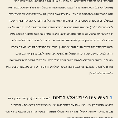
אלף רנד) כתב, אין אדם רשאי לגרש את אשתו אם אין לו לשלם כתובתה. ובשו"ת כרם חמר
(חאהע"ז סי' צט) הביא מתשו' מהר"י בן צור, שאם האשה חייבת להתגרש א"צ לפרוע כתובתה מיד,
אלא תתגרש ותשאר הכתובה חוב עליו, אבל בכל שאר גירושין לא יגרש עד שיפרע לה כל כתובתה
במושלם. וכ"ה בשו"ת משפט וצדקה ביעקב ח"א (סי' כח וקלה), וח"ב (סי' כ'). וכ"ה בשו"ת ישמח
לבב (חאהע"ז סי' כה) שהמנהג פשוט בארצות המערב שהבא לגרש את אשתו "בלי שום טענה" אינו
יכול לגרשה עד שיפרע לה כל סכי כתובתה. ע"ש. ונמצינו למדים שהמנהג בארצות המערב לגרש
אשה בע"כ בלי סיבה, ורק שצריך לפרוע את כתובתה. ואין זה ענין למה שנתבאר בחו"מ (סי' יב
ס"ט) שאין אדם יכול לשלם הקנס ולהפטר מהקנין, דהרי אצל הספרדים לא נהגו מעולם בחרם
דר"ג. ולפיכך במקום שאחר כל ההשתדלויות להשפיע על האשה לקבל מרצון את הגט אינם
מועילים, ומאחר ובזה"ז א"א לעשות מעשה לגרש בע"כ ממש, על ביה"ד להתיר לבעל לישא אשה
אחרת על אשתו, שגם בזה אין המנהג אצל הספרדים לחוש לחרם דר"ג, וראה בזה בשו"ת יביע אומר
ח"ה (חאהע"ז ר"ס א']
ב
האיש אינו מגרש אלא לרצונו.
[במשנה כתובות (עז.) ואלו שכופין אותו
להוציא, מוכה שחין וכו', ומכין אותו עד שיאמר רוצה אני. וכן מבואר עוד בב"ב (מח.). והרמב"ם
(בפ"א מהלכות גירושין) יליף לה מקרא דוהיה אם לא תמצא חן בעיניו. אך הרשב"א (בבא בתרא שם)
.