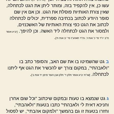
עשו כן, אין להקפיד בזה, ומותר ליתן את הגט לכתחלה,
שאין צורת האותיות פוסלת את הגט. וכן אם אין שם
סופר היודע לכתוב בכתיבה ספרדית, יכולים לכתחלה
לכתוב את הגט כפי צורת האותיות של האשכנזים,
ולמסור את הגט לכתחלה ליד האשה. וכן להיפך.
[יביע אומר
.
ח"ב יו"ד סי' כ' אות ז', וח"ד חאהע"ז סי' יב אות ח']
ב
גט שהשמיטו בו את שם האב, והסופר כתב בו
"ולאבהתי", במקום צורך יש להכשיר את הגט אף ליתנו
לכתחלה.
.
[שו"ת יביע אומר חלק ד' חלק אבן העזר סימן יד אות ב']
ג
גט שנמצא בו טעות ובמקום שיכתוב "וכל שום אחרן
וחניכא דאית לי ולאבהתי" כתבו בטעות "ולאהבתי",
וחזרו בטעות זו גם בהמשך "ולמקום אהבתי", יש לפסול