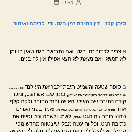
מאת
המחבר
תאריך
הפוסט
פוסט
סימן קכז – דין כתיבת זמן בגט, ודין קדימה ואיחור
א
צריך לכתוב זמן בגט, ואם נתרגשה בגט שאין בו זמן
לא תנשא, ואם נשאת לא תצא אפילו אין לה בנים.
ב
סופר שטעה והשמיט תיבת "לבריאת העולם"
[או למנהגינו
, בזמן שבראש הגט, ונזכר
שכותבים בגט "ליצירה" במקום לבריאת העולם]
קודם כתיבת שם האיש והאשה וחזר הסופר ולקח קלף
אחר
, ואמר בפני העדים
[מתוך כלי הכתיבה שהקנה אותם לבעל המגרש]
שהוא כותב את הגט
לשמו ולשמה וכו', וסיים את
[האחר]
כתיבת הגט, וכל זה עשה מבלי שיצטווה מחדש מפי
הבעל, יש להקל ליתן את הגט אף לכתחלה ליד האשה,