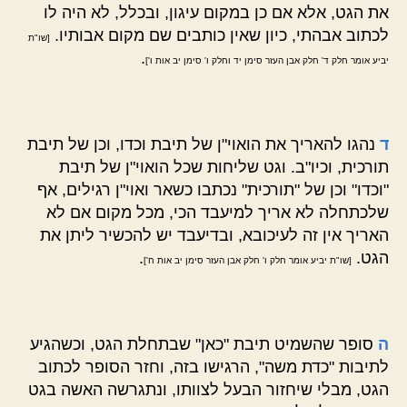
את הגט, אלא אם כן במקום עיגון, ובכלל, לא היה לו
לכתוב אבהתי, כיון שאין כותבים שם מקום אבותיו.
[שו"ת
.
יביע אומר חלק ד' חלק אבן העזר סימן יד וחלק ו' סימן יב אות ו']
ד
נהגו להאריך את הואוי"ן של תיבת וכדו, וכן של תיבת
תורכית, וכיו"ב. וגט שליחות שכל הואוי"ן של תיבת
"וכדו" וכן של "תורכית" נכתבו כשאר ואוי"ן רגילים, אף
שלכתחלה לא אריך למיעבד הכי, מכל מקום אם לא
האריך אין זה לעיכובא, ובדיעבד יש להכשיר ליתן את
הגט.
.
[שו"ת יביע אומר חלק ו' חלק אבן העזר סימן יב אות ח']
ה
סופר שהשמיט תיבת "כאן" שבתחלת הגט, וכשהגיע
לתיבות "כדת משה", הרגישו בזה, וחזר הסופר לכתוב
הגט, מבלי שיחזור הבעל לצוותו, ונתגרשה האשה בגט