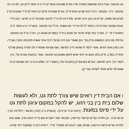
גט מוטעה, אבל היכא שהאשה אסורה עליו אע"פ שאנחנו אומרים לו חייב אתה ליתן גט, לא הוי גט
מוטעה. ע"כ. ומבואר, דכל היכא שהיא מותרת לו, אע"פ שבאיזה מיקרים נראה לביה"ד שהבעל צריך
לגרש את אשתו, עכ"פ אין כאן חיוב לגרש, ולפ"ז אין לביה"ד לכתוב שהבעל חייב לגרש, דבא לידי
טעות שסובר שע"פ הדין אסור לו להיות דר עם אשתו, והו"ל גט מוטעה. ובשו"ת יביע אומר ח"ב
(חאהע"ז סי' י'). האריך בזה וקרא ערער על מנהג ביה"ד במצרים שנהגו כן, דא"כ הו"ל גט מוטעה.
וגדולה מזו כתב המשפט צדק (סי' נט) שאפי' אם היה הבעל רודף אחר אשתו להכותה בסכין שבידו,
אין כופין אותו לגרש, ואפי' לומר לו שהוא חייב לגרשה. ואף שנראה שהפריז על המדה באופן שרדף
אחריה בסכין, מ"מ בלא טעם זה ודאי שיש לחוש משום גט מוטעה. ואפי' בטענת מאיס עלי, אין
לומר דרך חיוב לגרשה, וכמ"ש בשיטמ"ק (כתובות סד.) בשם ר"ת. ושלא כרבינו יונה שאומרים לו
.
שאם לא יגרש מותר לקראו עבריין]
ו
אם הבית דין רואים שיש צורך לתת גט, ולא לעשות
שלום בית בין בני הזוג, יש להקל במקום עיגון לתת גט
על ידי פיוס במעות.
.
[דבזה זביני זביניה]
[בגמרא ב"ב (מח.) מבואר, דתליוהו וזבין
זבינא זביני, וכן תלויה וקדיש קדושיו קידושין. ומבואר מפי' רשב"ם שם (ד"ה התם נמי), שגם בגט
תלויהו וגריש גרושיו גירושין, שכתב שם, דבגט לא מפסיד מידי, דומיא דזביני שמקבל דמי שדהו,