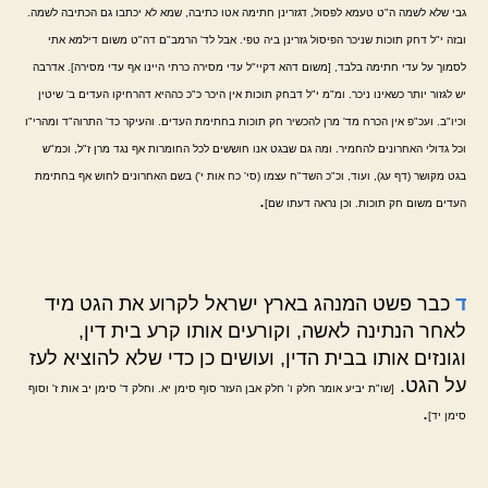
גבי שלא לשמה ה"ט טעמא לפסול, דגזרינן חתימה אטו כתיבה, שמא לא יכתבו גם הכתיבה לשמה.
ובזה י"ל דחק תוכות שניכר הפיסול גזרינן ביה טפי. אבל לד' הרמב"ם דה"ט משום דילמא אתי
לסמוך על עדי חתימה בלבד, [משום דהא דקיי"ל עדי מסירה כרתי היינו אף עדי מסירה]. אדרבה
יש לגזור יותר כשאינו ניכר. ומ"מ י"ל דבחק תוכות אין היכר כ"כ כההיא דהרחיקו העדים ב' שיטין
וכיו"ב. ועכ"פ אין הכרח מד' מרן להכשיר חק תוכות בחתימת העדים. והעיקר כד' התרוה"ד ומהרי"ו
וכל גדולי האחרונים להחמיר. ומה גם שבגט אנו חוששים לכל החומרות אף נגד מרן ז"ל, וכמ"ש
בגט מקושר (דף עג), ועוד, וכ"כ השד"ח עצמו (סי' כח אות י') בשם האחרונים לחוש אף בחתימת
.
העדים משום חק תוכות. וכן נראה דעתו שם]
ד
כבר פשט המנהג בארץ ישראל לקרוע את הגט מיד
לאחר הנתינה לאשה, וקורעים אותו קרע בית דין,
וגונזים אותו בבית הדין, ועושים כן כדי שלא להוציא לעז
על הגט.
[שו"ת יביע אומר חלק ו' חלק אבן העזר סוף סימן יא. וחלק ד' סימן יב אות ז' וסוף
.
סימן יד]