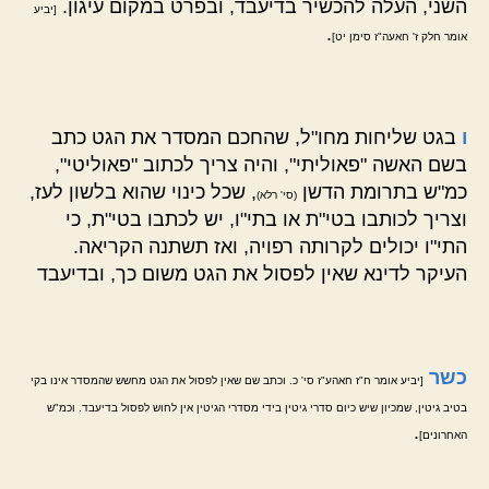
השני, העלה להכשיר בדיעבד, ובפרט במקום עיגון.
[יביע
.
אומר חלק ז' חאעה"ז סימן יט]
ו
בגט שליחות מחו"ל, שהחכם המסדר את הגט כתב
בשם האשה "פאוליתי", והיה צריך לכתוב "פאוליטי",
כמ"ש בתרומת הדשן
, שכל כינוי שהוא בלשון לעז,
(סי' רלא)
וצריך לכותבו בטי"ת או בתי"ו, יש לכתבו בטי"ת, כי
התי"ו יכולים לקרותה רפויה, ואז תשתנה הקריאה.
העיקר לדינא שאין לפסול את הגט משום כך, ובדיעבד
כשר
[יביע אומר ח"ז חאהע"ז סי' כ. וכתב שם שאין לפסול את הגט מחשש שהמסדר אינו בקי
בטיב גיטין, שמכיון שיש כיום סדרי גיטין בידי מסדרי הגיטין אין לחוש לפסול בדיעבד. וכמ"ש
.
האחרונים]