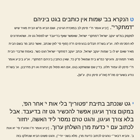
ט
הנקרא בב' שמות אין כותבים בגט ביניהם
"דמתקרי".
[יביע אומר ח"י סימן לב במזכרת הגיטין. ושם הביא מ"ש הבית מאיר שיש
לפקפק במ"ש יעקב ישראל דמתקרי ישראל, שאפשר שאף בדיעבד יש לפסול גט זה. ושהאחרונים
לא הסכימו לזה. וע"ע בשו"ת חבלים בנעימים ח"ה (סוף סי' לא) שכתב, ואשר כתב מר בשם הבית
מאיר שאם יש לו ב' שמות יעקב ישראל, וכתב יעקב דמתקרי ישראל הגט כשר. באמת שדברי הבית
מאיר תמוהים, והעיקר כמ"ש בית שמואל ס"ק כד, שאין כותבין ביניהם דמתקרי. וע"ע ביביע אומר
ח"י סימן לג עמוד תלט, בדין שם שנשתקע בגט, אם הוא פסול מן התורה או רק מדרבנן. וע' בשו"ת
.
נודע בשערים מה"ת (אה"ע סימן נח). ע"ש]
י
גט שנכתב בתיבת "פטורין" בלי אות י' אחר הפ',
במקום צורך ועיגון אפשר להכשיר גט זה בדיעבד. אבל
בלא צורך ועיגון, והגט טרם נמסר ליד האשה, יחזור
לכתוב עם י' כדעת מרן השלחן ערוך.
[יביע אומר ח"ו אהע"ז סי' יא אות
ב'. והביא דבאר"י נוהגים לכתוב כדעת מרן, מלא בשני יודי"ן, והגט פשוט הביא שנחלקו בזה