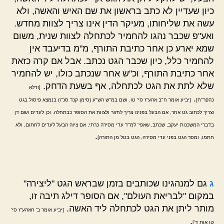
כיון שעדיין לא כתב בראשון את שם האיש והאשה, ולא
עשה את שליחותו, מעיקר הדין אינו צריך לצוות מחדש.
ואע"פ שכבר נהגו להחמיר לכתחלה לצוות שנית, משום
שמא יארע כן אחר כתיבת התורף, מ"מ בדיעבד אין
להחמיר כלל, כיון שכבר הגט נכתב. אבל אם קרה כזאת
אחר כתיבת התורף, וכ"ש אחר שנכתב כולו, יש להחמיר
שלא לתת את הגט לכתחלה, אף בשעת הדחק.
[ודלא
.
כהפר"ח]
[יביע אומר ח"ב אהע"ז סי' טו. ושם במ"ש הש"ע (סימן קנד סנ"ו) בנמצא פיסול בגט
וצריך לכתוב גט אחר, אם הבעל בפנינו צריך לחזור ולצוות את הסופר כבתחלה. וכן לעדים ושם דן
בדברי המשכנות יעקב, שכתב, שאפי' למ"ד עדי מסירה כרתי, אם ציוה הבעל לעדים לחתום, ולא
.
חתמו, ומסר הגט בפני עדי מסירה, הגט בטל מן התורה]
ג
גם למנהגינו שכותבים בזמן שבראש הגט "ליצירה"
במקום "לבריאת העולם", אם הסופר דילג תיבה זו,
מותר ליתן את הגט לכתחלה ליד האשה.
[יביע אומר ב' חאהע"ז סי'
.
טו אות ד']