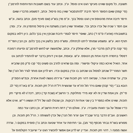
תשובה, כל מקום שאינו מעיקר הגט אינו פוסל. ע"כ. וכתב עוד בשם תשובות המיוחסות להרמב"ן
(סי' קמה) שאם הסופר חיסר תיבת "להתנסבא" שאין בזה פיסול. וכתב, דמשמע מדבריו שאם
חיסר תיבה אחת מהטופס אין הגט נפסל בכך. וכ"פ מרן בש"ע (שם סעיף מט), וכתב בהגה, וכ"ש
אם חסר ו' שניה של וכדו וכתב וכד, שמאחר שאין הענין משתנה אין פיסול מחסרון זה. ע"כ. ומרן
בתשובותיו (אהע"ז ס"ס ד') כתב, שאפי' חיסר לגמרי תיבת שבוקין אין בכך כלום, כיון דלאו במקום
תורף הוא. ע"ש. ומשמע שמותר ליתנו לכתחלה, ומש"ה כתב בלשון אין בכך כלום. וכן הבין הפר"ח
(סי' קכה ס"ק לט) מדברי מרן, אלא שחלק ע"ז, וכתב, שלמעשה יש לחוש להרמב"ם וסיעתו דמוכח
דפסלי בחסרה תיבה אחת מן הטופס. ע"ש. ובאמת, אם אין דוחק בדבר יש להחמיר לכתוב גט
אחר, הואיל ואיכא כמה עיקולי ופישורי. ומה גם שראינו להרב גט פשוט (סי' קכו ס"ק מו) שהביא
תשו' המהרי"ל שכתב לפסול גט שכתוב בו וכדן במקום וכדו. ויש לדון אם מותר לגרר רגל הנו"ן של
וכדן, עד שתהיה אות ו', שנראה דהוי חק תוכות שע"י גרירתו נעשה לאות אחרת, וכמ"ש הסמ"ק
הובא בב"י (סי' קכה) שאם גירר רגל הה"א עד שנעשית דל"ת הו"ל חק תוכות. וכ"פ באו"ח (סי' לב
סי"ח). והן אמת שדין זה לא יצא מידי מחלוקת, כי הרשב"א (שבת קד:) כתב, דכה"ג לא מיקרי חק
תוכות, שאינו אלא כמפריד בין שני אותיות דבוקות. וכן שנטלו לגגו של דל"ת ועשאו רי"ש, ואינו אלא
כדיו שנפל על גבי האות ומעבירו. ע"כ. ואולם הר"ן דחה ראית הרשב"א, וכן כתבו עוד כמה
ראשונים. ועכ"פ הדבר ברור שבנ"ד אם יגרור רגל הנו"ן של וכדן לעשותה ו', הו"ל חק תוכות. וכן
מפורש בשו"ת נבחר מכסף (סי' מב), גבי חתימת עד אחד שטעה וכתב נו"ן סופית במקום ו', וגררה
ועשה ממנה ו', דהוי חק תוכות. ועדיין יש לדון אם אפשר להכשיר הגט ע"י שיעביר הקולמוס על