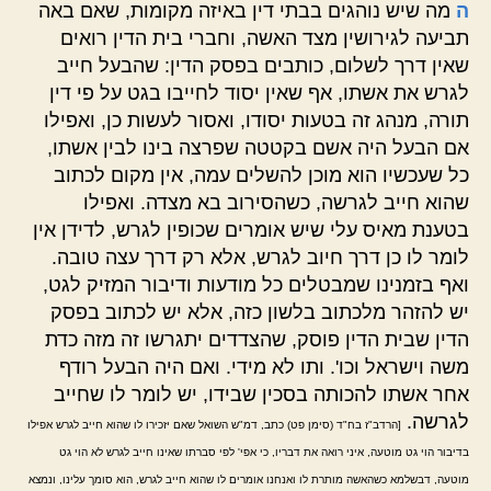
ה
מה שיש נוהגים בבתי דין באיזה מקומות, שאם באה
תביעה לגירושין מצד האשה, וחברי בית הדין רואים
שאין דרך לשלום, כותבים בפסק הדין: שהבעל חייב
לגרש את אשתו, אף שאין יסוד לחייבו בגט על פי דין
תורה, מנהג זה בטעות יסודו, ואסור לעשות כן, ואפילו
אם הבעל היה אשם בקטטה שפרצה בינו לבין אשתו,
כל שעכשיו הוא מוכן להשלים עמה, אין מקום לכתוב
שהוא חייב לגרשה, כשהסירוב בא מצדה. ואפילו
בטענת מאיס עלי שיש אומרים שכופין לגרש, לדידן אין
לומר לו כן דרך חיוב לגרש, אלא רק דרך עצה טובה.
ואף בזמנינו שמבטלים כל מודעות ודיבור המזיק לגט,
יש להזהר מלכתוב בלשון כזה, אלא יש לכתוב בפסק
הדין שבית הדין פוסק, שהצדדים יתגרשו זה מזה כדת
משה וישראל וכו'. ותו לא מידי. ואם היה הבעל רודף
אחר אשתו להכותה בסכין שבידו, יש לומר לו שחייב
לגרשה.
[הרדב"ז בח"ד (סימן פט) כתב, דמ"ש השואל שאם יזכירו לו שהוא חייב לגרש אפילו
בדיבור הוי גט מוטעה, איני רואה את דבריו, כי אפי' לפי סברתו שאינו חייב לגרש לא הוי גט
מוטעה, דבשלמא כשהאשה מותרת לו ואנחנו אומרים לו שהוא חייב לגרש, הוא סומך עלינו, ונמצא