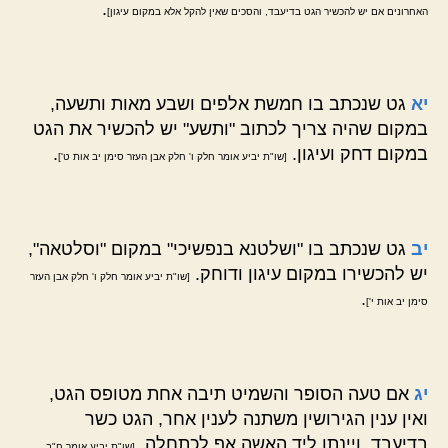
.
האחרונים אם יש להכשיר הגט בדיעבד, והסכים שאין להקל אלא במקום עיגון]
יא
גט שנכתב בו חמשת אלפים ושבע מאות ותשעה,
במקום שהיה צריך לכתוב "ותשע" יש להכשיר את הגט
במקום דחק ועיגון.
.
[שו"ת יביע אומר חלק ו' חלק אבן העזר סימן יב אות ט']
יב
גט שנכתב בו "ושלטנא בנפשיכי" במקום "וסלטאה",
יש להכשירו במקום עיגון ודוחק.
[שו"ת יביע אומר חלק ו' חלק אבן העזר
.
סימן יב אות י']
יג
אם טעה הסופר והשמיט תיבה אחת מטופס הגט,
ואין ענין הגירושין משתנה לענין אחר, הגט כשר
בדיעבד, ויינתן ליד האשה אף לכתחלה.
[שו"ת יביע אומר ח"ב