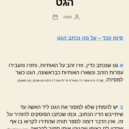
הגט
מאת
המחבר
תאריך
הפוסט
פוסט
סימן קכד – על מה נכתב הגט
א
גט שנכתב כדין, וזרו זהב על האותיות, וחזרו והעבירו
עפרות הזהב ונשארו האותיות כבראשונה, הגט כשר
למסירה.
.
[שו"ת יביע אומר ח"ו (חאו"ח סי' לז אות ד') ודלא כמו שכתב בגט פשוט]
ב
יש להמתין שלא למסור את הגט ליד האשה עד
שיתייבש הדיו הכתוב, וכמו שכתבו הפוסקים להזהיר על
זה. ואין הדבר דומה לספר תורה שהתירו לקרוא בו אף
שהדיו לח באופן שהגיהו אותו סמוך לקריאה.