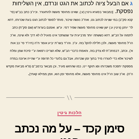
ג
אם הבעל ציוה לכתוב את הגט ונרדם, אין השליחות
נפסקת.
[כמבואר בסוגיא גיטין (ע:), שאינו מחוסר מעשה להתעורר. וכיו"ב כתב בב"ש (סי'
קכא סק"ב) במי שציוה לכתוב גט, ואח"כ נעשה שיכור, מותר לסופר לכתוב הגט בעת שכרותו, דהא
לר' יוחנן (גיטין ע:) ישן שאינו מחוסר מעשה שפיר דמי. ע"ש. ואמנם בערוה"ש (שם סק"ח) כתב
לתמוה על הב"ש, דהא כששתה יותר מרביעית עד שנשתכר אינו מועיל לו לא דרך ולא שינה, וא"כ
הו"ל מחוסר מעשה, ולכן חלילה להקל בזה. ע"כ. והו"ד בשו"ת יביע אומר ח"ה (חיו"ד סי' כב אות
א'), וכתב, דבמחכ"ת לא צדק בזה, והאמת כדברי הב"ש, שלא הצריכו רפואה ע"י סיכת שמן ומלח
לשיכור אלא כדי לעוררו מיד בתוך זמן שכרותו, אבל גם בלעדי כל תרופה ע"י שהייה ארוכה במדה
מספקת יתפכח משכרותו ופג תוקף יינו, כמו שהחוש מעיד, וכן מבואר ברמב"ם (פ"א מביאת מקדש
.
ה"ה). וא"כ שוב הו"ל אינו מחוסר מעשה, אלא מחוסר זמן הוא, וזמן ממילא קאתי]
קטגוריות
הלכות גיטין
סימן קכד – על מה נכתב