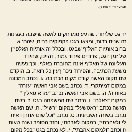
.
חאהע"ז סי' יד אות ג']
יד
גט שליחות שהגיע ממרחקים לאשה שישבה בעגינות
זה שנים רבות, ומצאו בגט פקפוקים רבים, שהם: א.
ברוב אותיות האל"ף שבגט, ובכלל זה אותיות האלפי"ן
של זמן הגט, פרודים פירוד גמור, דהיינו, שהיו"ד
העליונה של האל"ף אינה מחוברת באלף. וכך נעשה
משעת הכתיבה, והפירוד ניכר ךעין כל רואה. ב. הוקדם
שם מקום האשה קודם מקום הכתיבה. ג. נכתב המכונה
במקום דמיתקרי. ד. נכתב בשם אבי האשה "עזרה"
באות ה'. ה. בשם אבי האשה נכתב "עזרא סאליך"
במקום "צאלח". ו. נכתב שם המשפחה בגט. ז. בשם
האשה נכתב "ראטשעל" במקום "רשיל". ח. שם האשה
נכתב בשורה השביעית. ט. נכתב "וכל שום אחרן דאית
לי ולאהבתי", במקום לאבהתי, וחזר הסופר ושנה טעות
זו וכתב "ולמקום אהבתי". י. לא נכתב בגט "בכל מקום