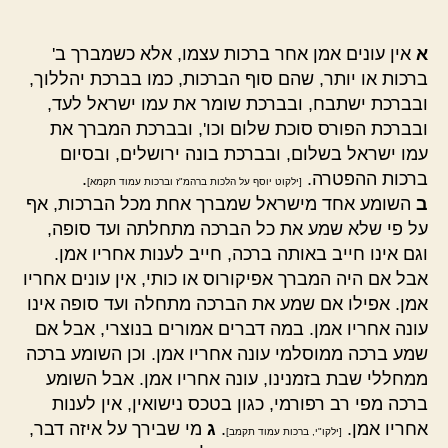
א
אין עונים אמן אחר ברכות עצמו, אלא כשמברך ב'
ברכות או יותר, שהם סוף הברכות, כמו בברכת יהללוך,
ובברכת ישתבח, ובברכת שומר את עמו ישראל לעד,
ובברכת הפורס סוכת שלום וכו', ובברכת המברך את
עמו ישראל בשלום, ובברכת בונה ירושלים, ובסיום
ברכות ההפטרה.
.
[ילקוט יוסף על הלכות ברהמ"ז וברכות עמוד תקמא]
ב
השומע אחד מישראל שמברך אחת מכל הברכות, אף
על פי שלא שמע את כל הברכה מתחלתה ועד סופה,
וגם אינו חייב באותה ברכה, חייב לענות אחריו אמן.
אבל אם היה המברך אפיקורוס או כותי, אין עונים אחריו
אמן. אפילו אם שמע את הברכה מתחלה ועד סופה אינו
עונה אחריו אמן. במה דברים אמורים בנוצרי, אבל אם
שמע ברכה ממוסלמי עונה אחריו אמן. וכן השומע ברכה
ממחללי שבת בזמנינו, עונה אחריו אמן. אבל השומע
ברכה מפי רב רפורמי, כגון בטכס נישואין, אין לענות
אחריו אמן.
.
ג
מי שבירך על איזה דבר,
[ילקו"י, ברכות עמוד תקמב]