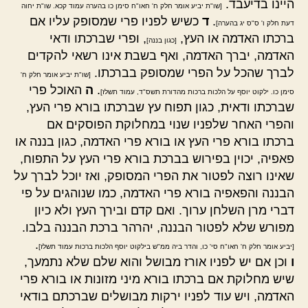
היינו בדיעבד.
[שו"ת יביע אומר חלק ח' חאו"ח סימן כו בהערה עמוד קכא. שו"ת יחוה
.
ד
כשיש לפניו פרי שמסופק עליו אם
דעת חלק ו' ס"ס יג בהערה]
ברכתו האדמה או העץ,
, ופרי שברכתו ודאי
[כגון בננה]
האדמה, יברך האדמה, ואף בשבת אינו רשאי להקדים
לברך שהכל על הפרי שמסופק בברכתו.
[שו"ת יביע אומר חלק ח'
.
ה
האוכל פרי
סימן כו. ילקוט יוסף על הלכות ברכות מהדורת תשס"ד, עמוד תשלז]
שברכתו ודאית, כגון תפוח עץ שברכתו בורא פרי העץ,
והפרי האחר שלפניו שנוי במחלוקת הפוסקים אם
ברכתו בורא פרי העץ או בורא פרי האדמה, כגון בננה או
פאפיה, יכוין בפירוש בברכת בורא פרי העץ על התפוח,
שאינו רוצה לפטור את הפרי המסופק, ואז יוכל לברך על
הבננה והפאפיה בורא פרי האדמה, כמו שנוהגים על פי
דברי מרן השלחן ערוך. ואם קדם ובירך העץ ולא כיון
מפורש שלא לפטור הבננה, יהרהר ברכת הבננה בלבו.
.
[יביע אומר חלק ח' חאו"ח סי' כו, והדר ביה ממ"ש בילקוט יוסף הלכות ברכות עמוד תשלז]
ו
וכן אם יש לפניו אורז מבושל והוא שלם שלא נתמעך,
שיש מחלוקת אם ברכתו בורא מיני מזונות או בורא פרי
האדמה, ויש עוד לפניו ירקות מבושלים שברכתם בודאי