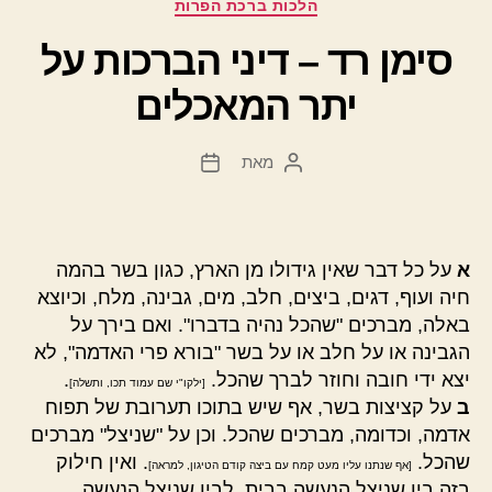
קטגוריות
הלכות ברכת הפרות
סימן רד – דיני הברכות על
יתר המאכלים
מאת
המחבר
תאריך
הפוסט
פוסט
א
על כל דבר שאין גידולו מן הארץ, כגון בשר בהמה
חיה ועוף, דגים, ביצים, חלב, מים, גבינה, מלח, וכיוצא
באלה, מברכים "שהכל נהיה בדברו". ואם בירך על
הגבינה או על חלב או על בשר "בורא פרי האדמה", לא
יצא ידי חובה וחוזר לברך שהכל.
.
[ילקו"י שם עמוד תכו, ותשלה]
ב
על קציצות בשר, אף שיש בתוכו תערובת של תפוח
אדמה, וכדומה, מברכים שהכל. וכן על "שניצל" מברכים
שהכל.
. ואין חילוק
[אף שנתנו עליו מעט קמח עם ביצה קודם הטיגון, למראה]
בזה בין שניצל הנעשה בבית, לבין שניצל הנעשה