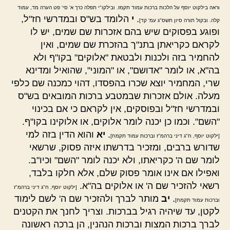
וראה בילקוט יוסף על הלכות ברכות עמוד תקמז. ובילקו"י תפלה כרך א' סי' פט הערה מד, עמוד
.
י
הלומד בש"ס ובמדרשי חז"ל,
קלה. ובקול תורה סיון תשס"ג עמ' קד]
ופוגע בפסוקים שיש בהם אזכרות שם שמים, יש לו
לקראם כקריאתן בתנ"ך בהזכרת שם שמים, ואין
להחמיר בזה ולכנות ולבטאת "אלוקים" בקו"ף ולא
בה"א, או לומר "אדושם", או "המוני", שהואיל ומדינא
שרי, המחמיר יוצא שכרו בהפסדו, דהוי כמכנה שם כלפי
מעלה. אולם אזכרות שבמטבע ברכות המובאים בש"ס
ובמדרשי חז"ל ובפוסקים, אין לקראם כי אם בכינוי
"השם". וכמו כן יכנה לומר אלוקים, או אלוקינו בקו"ף.
.
יא
והוא הדין בזה למי
[ילקוט יוסף, ח"ג דיני ברהמ"ז וברכות עמוד תקמח]
שדורש ברבים, ומזכיר בדרשתו איזה פסוק, שרשאי
לומר שם ה' כקריאתו, ולא יכנה לומר "השם" וכיו"ב.
ואפילו אם אינו אומר פסוק שלם, אלא חלקו בלבד,
רשאי להזכיר שם ה' או אלוקים בה"א.
[ילקוט יוסף, ח"ג דיני ברהמ"ז
.
יב
מותר לברך ולהזכיר שם ה' לשם לימוד
וברכות עמוד תקמח]
לקטן, עד שיהיה רגיל בברכות. וצריך לחנך את הקטנים
לברך ברכות המצות וברכות הנהנין, הן ברכה ראשונה