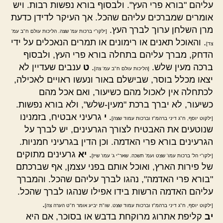
עליהם "בורא פרי העץ". ולבסוף בורא נפשות רבות. ויש
אומרים שמברכים עליהם שהכל. אך העיקר לדידן כדעת
מרן השלחן ערוך לברך העץ.
[ילקו"י ברכות עמ' שצה. הליכות עולם ח"ב עמ'
. והאוכל תאנים או רימונים או תמרים הנאכלים על ידי
צד]
הדחק, מברך עליהם בתחלה בורא פרי העץ, ולבסוף
ברכה מעין שלש.
.
ט
ענבים שעדיין לא
[הליכות עולם ח"ב עמ' צה]
יצאו מכלל בוסר, שבישלם באור ונעשו ראויים לאכילה,
לכתחלה אין לאכול מהם כשיעור, ואם אכל מהם
כשיעור, לא יברך ברכת "מעין-שלש", ולא בורא נפשות.
.
י
גרעיני אבטיח, בזמנינו
[ילקוט יוסף, ח"ג דיני ברהמ"ז וברכות עמוד שצה]
שנוטעים את האבטיח לצורך הגרעינים, יש לברך על
הגרעינים בורא פרי האדמה. וכן הדין בגרעיני חמניות.
.
יא
גרעינים מתוקים
[ילקו"י הל' ברכות עמו' שצט ועמ' תשכה. שאר"י ג' עמו' שיז]
של פירות הארץ, ואוכל אותם בפני עצמן, אף שברכתם
"בורא פרי האדמה", נהגו לברך עליהם שהכל. והמברך
עליהם האדמה הרשות בידו אפילו שנהגו לברך שהכל.
.
[ילקוט יוסף, ח"ג דיני ברהמ"ז וברכות עמוד שצט. שו"ת יביע אומר ח"ט הערה צה]
יב
קליפת אתרוג מרוקחת בדבש או בסוכר, אם היא