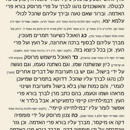
לבטלה. והאשכנזים נהגו לברך על פרי מרוסק בורא פרי
האדמה. וברור שאם טעה ובירך עליהם שהכל לכולי
עלמא יצא.
[ילקוט יוסף הלכות ברכות עמוד תיג, ועמוד תרעו, ותשכז. שארית יוסף ח"ג
עמוד שכ. הליכו"ע ח"ב עמוד ק. יביע אומר חלק ט' חלק אורח חיים סימן כא עמוד ל. ירחון קול
.
כג
האוכל כשיעור תמרים מעוכין,
תורה אלול תשס"ג עמוד מד]
מברך עליהם לבסוף ברכה אחרונה, על העץ ועל פרי
העץ. וכן בכל כיוצא בזה.
[ילקוט יוסף, ח"ג דיני ברכות עמוד תטז, ותשכט.
.
כד
האוכל מישמש מרוסק
שארית יוסף ח"ג עמוד שכב בהערה]
(הנקרא לדר,
כיון שנשתנה שמו, וגם נשתנה טעמו, וגם נעשה
או קרמדין)
על ידי בישול, וגם יש בו תערובת של דברים אחרים
[סוכר]
לכן נהגו לברך עליו שהכל. דדוקא בתמרים שמיעכן
לגמרי, והם כמות שהן בלא בישול ותערובת ושינוי
מראהו ושמו וטעמו, בהם כתב מרן לברך בורא פרי
העץ. דבמילתייהו קיימי כדמעיקרא. אבל בלדר אי
אפשר לומר עליו "במילתייהו קיימי".
[ילקוט יוסף הלכות ברכות עמוד
.
כה
צנון מרוסק על ידי פומפיה
תטז. שארית יוסף חלק ג' עמוד שכג]
דקה או מיקסר, מברך עליו בורא פרי האדמה. וכן גזר
שנתרסק על ידי פומפיה דקה, מברך בורא פרי האדמה.