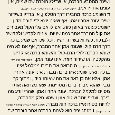
ושינה ממטבע הברכה, או שדילג הזכרת שם שמים, אין
עונים אחריו אמן.
.
[ילקוט יוסף, ח"ג דיני ברהמ"ז וברכות עמוד תקמב]
ד
השומע ברכה מחבירו דרך הטלפון, או ברדיו בשידור
ישיר, עונה אחריו אמן, אף שאינו יוצא ידי חובה מדין
"שומע כעונה" באופן כזה. ואפילו אם גלי הקול מעבירים
את קול המברך אחר כמה שניות, עונים לקדיש ולקדושה
ולברכות כשהוא בשידור ישיר. וכל שכן אם שמע ברכה
דרך הרם-קול, שעונה אמן אחר המברך, אף אם לא היה
שומע הברכה לולי הרם-קול. והשומע ברכה או קדיש
מהקלטה, או שידור חוזר, אינו עונה אמן.
[ילקוט יוסף ח"ג דיני
.
ה
הרואה את חבירו ממלמל איזו
ברהמ"ז וברכות עמוד תקמג]
ברכה, ואינו שומע איזו ברכה מברך, אינו עונה אחריו
אמן, אלא אם כן ראה את מה שאוחז בידו, ומתוך כך
מבין שהוא מברך ברכה מסויימת, שאז כשרואה אותו
מסיים למלמל הברכה, עונה אחריו אמן, שהרי יודע מה
בירך. ועדיף יותר שיטה אוזן וישמע חלק מהברכה,
להיות בטוח איזו ברכה הוא מברך.
[ילקוט יוסף ח"ג דיני ברהמ"ז וברכות
.
ו
מנהג יפה הוא לענות בברכה אחר הזכרת שם
עמוד תקמג]