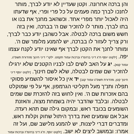
והן ברכה אחרונה. וקטן שעדיין לא יודע לברך, מותר
לחנכו לברך כמה פעמים על כל פרי ופרי, אף שדעתו
היה לאכול יותר מפרי אחד. וכשהאב מחנך את בנו או
בתו לברך, מותר לו להזכיר שם ה' בברכה, ואין בזה
חשש משום ברכה לבטלה. אבל כשהבן יודע כבר לברך,
ורק צריך לעזור לו בברכה, יש להמנע מלומר שם ה'.
ומותר לחנך את הקטן לברך אף שאינו יודע לקנח עצמו
יפה.
[ילקוט יוסף ח"ג דיני ברהמ"ז וברכות עמוד תקמט. ילקו"י דיני חינוך מהדורת תשס"ג,
.
יג
על האב לשים לבו לבניו הקטנים שלא ירגילו
עמוד קנא]
להזכיר שם שמים לבטלה, שלא לשם חינוך.
[ילקוט יוסף דיני
יד
אין כל איסור להשמיע פסוקי
חינוך קטן, מהדורת תשס"ג עמוד קנב]
תפלה ותנ"ך מעל תקליטי הגרמפון, אף על פי שמוקלט
בהם אזכרות שם ה'. ואין לחוש בזה להזכרת שם שמים
לבטלה. ובלבד שהדבר יהיה בשמחת מצוה, והאזנת
השומעים בכובד ראש, ובמקום גילה שם תהא רעדה.
אבל אם שומעים זאת בדרך היתול שחוק וקלות ראש,
ומדברים דברי ליצנות, יש להמנע מלישב שם, ועל זה
אמרו: ובמושב ליצים לא ישב.
[ילקוט יוסף, ח"ג דיני ברהמ"ז וברכות עמוד