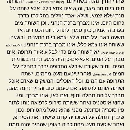
שהרי החיך נהנה בשתייתם.
.
י
השותה
[ילקוט יוסף ברכות עמוד תלג]
מים ביום חם מאד, והוא אינו צמא כלל, אלא שותה על
מנת שלא יצמא, ושלא יאבד נוזלים בהליכתו בדרך
כחום היום, אינו מברך ברכת הנהנין. וכן השותה מים
בערב התענית, כגון סמוך לתחלת יום הכפורים, או
תשעה באב, על מנת שלא יצמא ביום התענית, ובשעה
ששותה אינו צמא כלל, אינו מברך ברכת הנהנין.
[הליכות עולם
.
יא
השותה מים כדי לבלוע איזה תרופה, אינו
חלק א' עמוד שנא]
מברך על המים, אלא-אם-כן היה צמא, ונהנה בשתיית
המים. וטוב שקודם שיבלע התרופה יברך בתחלה על
המים
, ואחר שיטעם מעט מהמים, ישתה
[אם הוא צמא]
התרופה עם המים. וכל האוכלים והמשקים שאדם אוכל
ושותה אותם לרפואה, אם טעמם טוב והחיך נהנה מהם,
מברך עליהם תחלה וסוף. ואם לאו, אינו מברך. ומי
שהוא איסטניס ואחר ששותה סירופ לרפואה נותן לתוך
פיו סוכריה וכדומה, מפני שהוא נגעל מהסירופ, נכון
שיברך תחלה על הסוכריה קודם שישתה את הסירופ,
ואחר שיטעם מעט מהסוכריה באופן שהחיך יהנה ממנו,