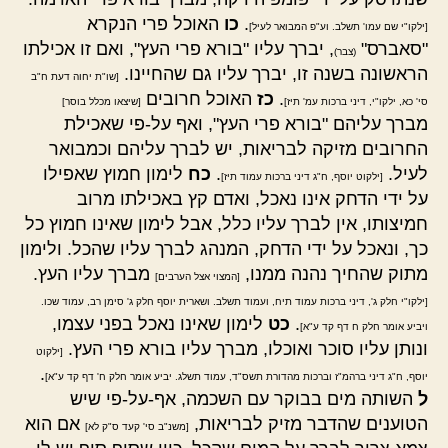
.
כו
האוכל פרי הנקרא
[ילקו"י שם עמו' תשלב. וע"פ המבואר לעיל]
"סאברס"
, יברך עליו "בורא פרי העץ", ואם זו אכילתו
(צבר)
הראשונה בשנה זו, יברך עליו גם שהחיינו.
[שו"ת יחוה דעת ח"ב
.
כז
האוכל חרובים
סי' כא, ילקו"י, דיני ברכות עמ' תיז]
[שיצאו מכלל בוסר]
מברך עליהם "בורא פרי העץ", ואף על-פי שאכילת
החרובים מזיקה לבריאות, יש לברך עליהם וכמבואר
לעיל.
.
כח
לימון חמוץ שאפילו
[ילקוט יוסף, ח"ג דיני ברכות עמוד תיז]
על ידי הדחק אינו נאכל, ואדם קץ באכילתו מרוב
חמיצותו, אין לברך עליו כלל, אבל לימון שאינו חמוץ כל
כך, ונאכל על ידי הדחק, המנהג לברך עליו שהכל. ולימון
מתוק שהחיך נהנה ממנו,
מברך עליו העץ.
[המצוי אצל הערבים]
[ילקו"י חלק ג', דיני ברכות עמוד תיח, ועמוד תשלב. ושארית יוסף חלק ג' סימן רב, עמוד שכו.
.
כט
לימון שאינו נאכל בפני עצמו,
ויביע אומר חלק ח דף קד ע"א]
ונותן עליו סוכר ואוכלו, מברך עליו בורא פרי העץ.
[ילקוט
.
יוסף, ח"ג דיני ברהמ"ז וברכות מהדורת תשס"ד, עמוד תשלג. יביע אומר חלק ח' דף קד ע"א]
ל
השותה מים בבוקר עם השכמה, אף-על-פי שיש
הטוענים שהדבר מזיק לבריאות,
אם הוא
[משנ"ב סי' קעד ס"ק לא]