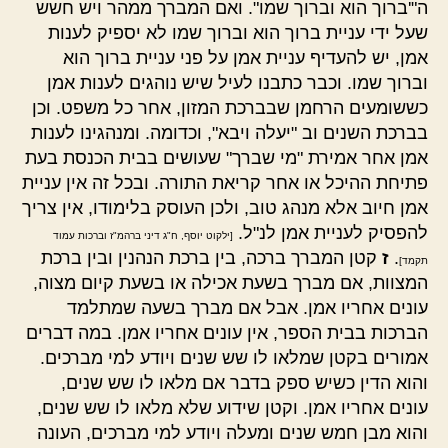
ה"'ברוך הוא וברוך שמו". ואם המברך ממהר ויש חשש
שעל ידי עניית ברוך הוא וברוך שמו לא יספיק לענות
אמן, יש להעדיף עניית אמן על פני עניית ברוך הוא
וברוך שמו. וכבר כתבנו לעיל שיש נוהגים לענות אמן
כששומעים הרחמן שבברכת המזון, אחר כל משפט. וכן
בברכת השנים וב "יעלה ויבא", וכדומה. ומנהגינו לענות
אמן אחר אמירת "מי שברך" שעושים בבית הכנסת בעת
פתיחת ההיכל או אחר קריאת התורה. ובכל זה אין עניית
אמן חיוב אלא מנהג טוב, ולכן העוסק בלימודו, אין צריך
להפסיק לעניית אמן לנ"ל.
[ילקוט יוסף, ח"ג דיני ברהמ"ז וברכות עמוד
.
ז
קטן המברך ברכה, בין ברכת הנהנין ובין ברכת
תקמד]
המצוות, אם מברך בשעת אכילה או בשעת קיום מצוה,
עונים אחריו אמן. אבל אם מברך בשעה שמתלמד
הברכות בבית הספר, אין עונים אחריו אמן. במה דברים
אמורים בקטן שמלאו לו שש שנים ויודע למי מברכים.
והוא הדין כשיש ספק בדבר אם מלאו לו שש שנים,
עונים אחריו אמן. וקטן שידוע שלא מלאו לו שש שנים,
והוא מבן חמש שנים ומעלה ויודע למי מברכים, העונה