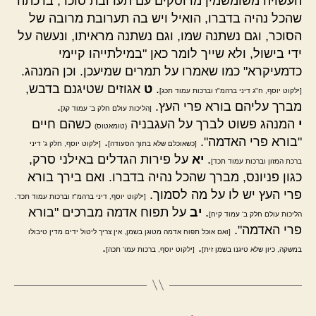
העשויה משומשמין מרוסקים עם תערובת סוכר, ברכתה
שהכל נהיה בדברו, הואיל ויש בה תערובת מרובה של
הסוכר, וגם נשתנה שמו, וגם נשתנה מראיתו, ונעשה על
ידי בישול, ולא שייך לומר כאן "במילתייהו קיימי
כדמעיקרא" כמו שאמרו על תמרים שמיעכן. וכן המנהג.
.
ט
אגוזים שטיגנם בדבש,
[ילקוט יוסף, ח"ג דיני ברהמ"ז וברכות עמוד תכג]
מברך עליהם בורא פרי העץ.
.
[הליכות עולם חלק ב' עמוד קג]
י
המנהג פשוט לברך על העגבניה
כשהם חיים
(טומאטוס)
"בורא פרי האדמה".
.
[כשאוכלם שלא בתוך הסעודה]
[ילקוט יוסף, חלק ג' דיני
.
יא
על פירות הגדלים באילני סרק,
ברכת המזון וברכות עמוד תכד]
כגון פניונס, מברך שהכל נהיה בדברו. ואם בירך בורא
פרי העץ יש לו על מה לסמוך.
[ילקוט יוסף, דיני ברהמ"ז וברכות עמוד תכד.
.
יב
על תפוח אדמה מברכים "בורא
הליכות עולם חלק ב' עמוד קיח]
פרי האדמה".
[ואם אוכל תפוח אדמה מטוגן בשמן, אין צריך ליטול ידים מדין טיבולו
.
.
במשקה, כיון שלא טיגנו בשמן זית]
[ילקוט יוסף, ברכות עמו' תכה]