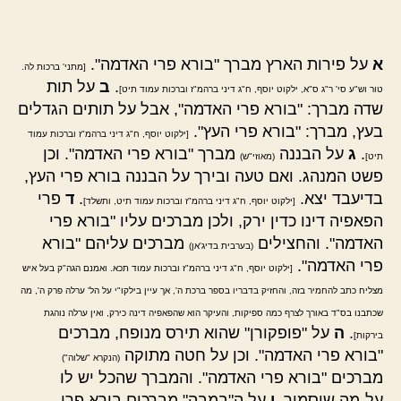
א
על פירות הארץ מברך "בורא פרי האדמה".
[מתני' ברכות לה.
.
ב
על תות
טור וש"ע סי' ר"ג ס"א, ילקוט יוסף, ח"ג דיני ברהמ"ז וברכות עמוד תיט]
שדה מברך: "בורא פרי האדמה", אבל על תותים הגדלים
בעץ, מברך: "בורא פרי העץ".
[ילקוט יוסף, ח"ג דיני ברהמ"ז וברכות עמוד
.
ג
על הבננה
מברך "בורא פרי האדמה". וכן
תיט]
(מאוזי"ש)
פשט המנהג. ואם טעה ובירך על הבננה בורא פרי העץ,
בדיעבד יצא.
.
ד
פרי
[ילקוט יוסף, ח"ג דיני ברהמ"ז וברכות עמוד תיט, ותשלד]
הפאפיה דינו כדין ירק, ולכן מברכים עליו "בורא פרי
האדמה". והחצילים
מברכים עליהם "בורא
(בערבית בדיג'אן)
פרי האדמה".
[ילקוט יוסף, ח"ג דיני ברהמ"ז וברכות עמוד תכא. ואמנם הגה"ק בעל איש
מצליח כתב להחמיר בזה, והחזיק בדבריו בספר ברכת ה', אך עיין בילקו"י על הל' ערלה פרק ה', מה
שכתבנו בס"ד באורך לצרף כמה ספיקות, והעיקר הוא שהפאפיה דינה כירק, ואין ערלה נוהגת
.
ה
על "פופקורן" שהוא תירס מנופח, מברכים
בירקות]
"בורא פרי האדמה". וכן על חטה מתוקה
(הנקרא "שלוה")
מברכים "בורא פרי האדמה". והמברך שהכל יש לו
על-מה שיסמוך.
ו
על ה"במבה" מברכים בורא פרי