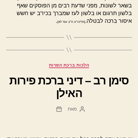
בשאר לשונות, מפני שדעת רבים מן הפוסקים שאף
בלשון תרגום או בלשון לעז שמברך בכיו"ב יש חשש
איסור ברכה לבטלה.
.
[הליכו"ע ח"ב עמ' לא]
קטגוריות
הלכות ברכת הפרות
סימן רב – דיני ברכת פירות
האילן
מאת
המחבר
תאריך
הפוסט
פוסט