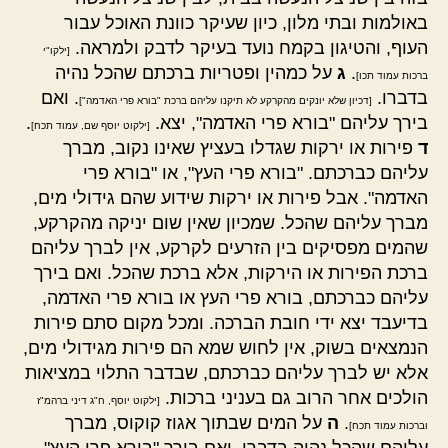
באולמות ובתי מלון, כיון שעיקר כוונת האוכל עבור
העוף, והטיגון בקמח נועד בעיקר לדבק ולמראה.
[ילקו"י
.
ג
על כמהין ופטריות ברכתם שהכל נהיה
ברכות עמוד תכו]
בדברו.
. ואם
[דכיון שלא יונקים מהקרקע לא תיקנו עליהם ברכת "בורא פרי האדמה"]
בירך עליהם "בורא פרי האדמה", יצא.
.
[ילקוט יוסף שם, עמוד תכח]
ד
פירות או ירקות שגדלו בעציץ שאינו נקוב, מברך
עליהם כברכתם. "בורא פרי העץ", או "בורא פרי
האדמה". אבל פירות או ירקות שידוע שהם גידולי מים,
מברך עליהם שהכל. שמכיון שאין שום יניקה מהקרקע,
שהמים מפסיקים בין הזרעים לקרקע, אין לברך עליהם
ברכת הפירות או הירקות, אלא ברכת שהכל. ואם בירך
עליהם כברכתם, בורא פרי העץ או בורא פרי האדמה,
בדיעבד יצא ידי חובת הברכה. ומכל מקום סתם פירות
הנמצאים בשוק, אין לחוש שמא הם פירות מגידולי מים,
אלא יש לברך עליהם כברכתם, שבדבר התלוי במציאות
הולכים אחר הרוב גם בעניני ברכות.
[ילקוט יוסף, ח"ג דיני ברהמ"ז
.
ה
על המים שבתוך אגוז קוקוס, מברך
וברכות עמוד תכח]