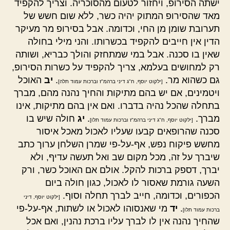
ישתה הסירופ, ויחזור לטעום מהסוכריה. וצריך להקפיד
מאד שהסירופ המתוק יהיה כשר, ללא שום חשש של
תערובת שומן מן החי, וכדומה. אבל בסירופ מר מעיקר
הדין אין חייבים להקפיד בכשרותו. והני מילי בחולה
שאין בו סכנה. אבל במי שמתחזק והולך כבריא, ושותה
רק למחושים בעלמא, צריך להקפיד על כשרות הסירופ,
גם כשהוא מר.
.
יב
האוכל
[ילקוט יוסף, ח"ג דיני ברהמ"ז וברכות עמוד תלה]
ויטמינים, אם יש בהם מתיקות והחיך נהנה מהם, מברך
בתחלה שהכל נהיה בדברו. ואם אין בהם מתיקות, אינו
מברך.
.
יג
חולה שיש בו
[ילקוט יוסף, ח"ג דיני ברהמ"ז וברכות עמוד תלו]
סכנה שהרופאים קבעו שעליו לאכול מאכל איסור
מחשש פיקוח נפש, אף-על-פי שמרן השלחן ערוך כתב
שיברך על זה, מכל מקום שב ואל תעשה עדיף, ולא
יברך, דספק ברכות להקל. אולם אם האוכל כשר, ורק
השעה גורמת שאסור לו לאכול, כגון חולה ביום
הכפורים, וכדומה, חייב לברך תחלה וסוף.
[ילקוט יוסף, דיני
.
יד
מי שאנסוהו לאכול או לשתות, אף-על-פי
ברכות עמוד תלו]
שהחיך נהנה אין לו לברך עליו ברכת נהנין, ואם אכל