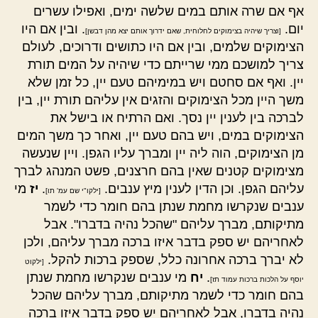
אף אם שרה אותם במים שלשה ימים, ואפילו עשרים
יום.
. ובין אם היו
[וצריך שיהיה בצימוקים לחלוחית, שאם ידרוך אותם יצא מהן דבשן]
הצימוקים שלמים, ובין אם היו כתושים ודרוכים, לעולם
צריך למושכם ממי שרייתם כדי שיהיה על המים תורת
יין. ואף אם סחטם ויש במימיהם טעם יין, כל זמן שלא
משך היין מכל הצימוקים והזגים אין עליהם תורת יין, בין
לברכה בין לענין יין נסך. ואם הרתיח או בישל את
הצימוקים במים, ויש בהם טעם יין, ואחר כך משך המים
מן הצימוקים, הוה ליה יין ומברך עליו הגפן. ויין שנעשה
מצימוקים קטנים שאין בהם חרצנים, פשט המנהג לברך
עליהם הגפן. וכן הדין לענין מיץ ענבים.
.
יז
מי
[ילקו"י שם עמ' תו]
ענבים שנקרשו מחמת שנתן בהם חומר כדי לשמר
מתיקותם, מברך עליהם "שהכל נהיה בדברו". אבל
לאחריהם יש ספק בדבר איזו ברכה מברך עליהם, ולכן
לא יברך ברכה אחרונה כלל, שספק ברכות להקל.
[ילקוט
.
יח
מי ענבים שנקרשו מחמת שנתן
יוסף על הלכות ברכות עמוד תז]
בהם חומר כדי לשמר מתיקותם, מברך עליהם שהכל
נהיה בדברו, אבל לאחריהם יש ספק בדבר איזו ברכה