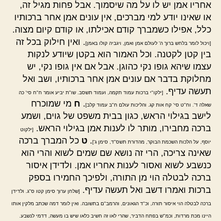
אחריו אמן יש לו על מה שיסמוך. אבל פחות מגיל זה,
או שאינו יודע למי מברכים, אין עונים אמן אחר ברכותיו
כלל, אפילו כשמברך קודם אכילתו, או קודם קיום מצוה.
. ואין חילוק בכל זה
[ויכול לומר בלחש ברוך ה' לעולם אמן ואמן, ויגביה קולו באמן]
בין קטן לקטנה. וכל האמור הוא בקטן שיודע לנקות
עצמו שיהא גופו נקי כהוגן. אבל אם אין גופו נקי, יש
מחלוקת בדבר אם עונים אמן אחר ברכותיו, ושב ואל
תעשה עדיף.
[ילקו"י ברכות עמוד תקמה, ועמוד תשסב. שו"ת יביע אומר ח"ח סי' כה
.
ח
מי שמוכרח
שאלה ד'. וח"ט סי' קח אות קג. והליכות עולם ח"ב עמוד קלב]
לישב בגילוי הראש, כגון בבית משפט של גוים, ושמע
ברכה מחבירו, מותר לו לענות אמן בגילוי הראש.
[ילקוט
.
ט
כל המברך ברכה
יוסף, על הלכות השכמת הבוקר, מהדורת תשס"ד, סימן ג']
שאינה צריכה, הרי זה נושא שם שמים לשוא והרי הוא
כנשבע לשוא ואסור לענות אחריו אמן. ולדידן איסור
ברכה לבטלה הוי מן התורה, ולפיכך החמירו בספק
ברכות ואמרו דשב ואל תעשה עדיף.
[שלחן ערוך סימן קטו ס"ג. ולדידן
ברכה לבטלה הוי איסור תורה, וכ"ד הגאונים, והרמב"ם בתשובה. ואין לומר דמה שכתב מלקין אותו
היינו מכת מרדות, וכמ"ש בפתח הדביר, שהרי לאו זה חשיב כלאו שיש בו מעשה, דדמי לנשבע.