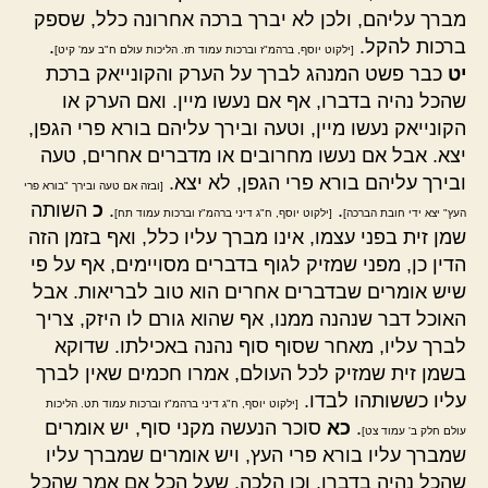
מברך עליהם, ולכן לא יברך ברכה אחרונה כלל, שספק
ברכות להקל.
.
[ילקוט יוסף, ברהמ"ז וברכות עמוד תז. הליכות עולם ח"ב עמ' קיט]
יט
כבר פשט המנהג לברך על הערק והקונייאק ברכת
שהכל נהיה בדברו, אף אם נעשו מיין. ואם הערק או
הקונייאק נעשו מיין, וטעה ובירך עליהם בורא פרי הגפן,
יצא. אבל אם נעשו מחרובים או מדברים אחרים, טעה
ובירך עליהם בורא פרי הגפן, לא יצא.
[ובזה אם טעה ובירך "בורא פרי
.
.
כ
השותה
העץ" יצא ידי חובת הברכה]
[ילקוט יוסף, ח"ג דיני ברהמ"ז וברכות עמוד תח]
שמן זית בפני עצמו, אינו מברך עליו כלל, ואף בזמן הזה
הדין כן, מפני שמזיק לגוף בדברים מסויימים, אף על פי
שיש אומרים שבדברים אחרים הוא טוב לבריאות. אבל
האוכל דבר שנהנה ממנו, אף שהוא גורם לו היזק, צריך
לברך עליו, מאחר שסוף סוף נהנה באכילתו. שדוקא
בשמן זית שמזיק לכל העולם, אמרו חכמים שאין לברך
עליו כששותהו לבדו.
[ילקוט יוסף, ח"ג דיני ברהמ"ז וברכות עמוד תט. הליכות
.
כא
סוכר הנעשה מקני סוף, יש אומרים
עולם חלק ב' עמוד צט]
שמברך עליו בורא פרי העץ, ויש אומרים שמברך עליו
שהכל נהיה בדברו, וכן הלכה, שעל הכל אם אמר שהכל