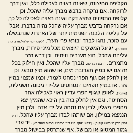
הקליפה החיצונה, שאינה ראויה לאכילה כלל, ואין דרך
לרוקחה, אם נרקחה בדבש מברך עליה שהכל. וכן
קליפת התפוזים שהיא דקה ואינה ראויה לאכילה כל כך,
אם נרקחה בדבש מברך עליה שהכל נהיה בדברו. אבל
על קליפה הלבנה הפנימית יותר של האתרוג שנתבשלה
עם סוכר, נהגו לברך "בורא פרי העץ".
[ילקוט יוסף על הלכות ברכות
.
יג
על המשקים היוצאים מכל מיני פירות, מברך
עמוד ת']
עליהם שהכל, חוץ מענבים וזיתים. וכן דבש הזב
מתמרים,
, מברך עליו שהכל. ואין חילוק בכל
[ודבש דבורים]
זה אם יש במיץ תערובת מים, או שהוא מיץ טבעי. וכן
אין לחלק אם גוף הפרי נסחט לגמרי, וכמו שמצוי במיץ
גזר, או במיץ תפוזים הנסחטים על-ידי מכונה חשמלית,
, לאופן שגוף הפרי עדיין ראוי לאכילה אחר
[מיקסר]
הסחיטה. וגם אין לחלק בזה בין היכא שהמיץ יצא
מהפרי מאליו, לבין אם נסחט על-ידי אדם. ולכן מיץ
הנמצא במילון, אם שותהו לבדו מברך עליו שהכל.
[וראה
.
.
יד
פרי
להלן בדין מי האגוז קוקוס]
[ילקוט יוסף, ח"ג דיני ברהמ"ז וברכות עמוד תא]
גמור המטוגן או מבושל, אף שנתרסק בבישול מברך