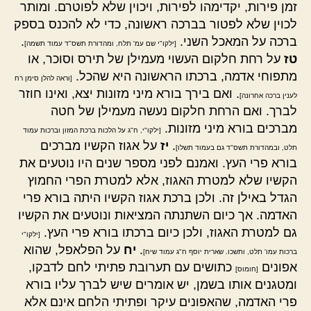
זמן פירות, יקדימהו לפירות, ויכוין שלא לפוטרם. ומותר
לכוין שלא לפטור בברכה ראשונה, כדי לא להכנס בספק
ברכה על המאכל השני.
.
[ילקו"י שם עמ' תלח, ומהדורת תשס"ד עמוד תשמה]
טז
על רחת חלקום העשוי מעמילן של תירס וסוכר, או
מתפוחי אדמה, ברכתו הראשונה היא שהכל.
[וראה להלן סימן רח
. ואם בירך בורא מיני מזונות יצא, ואינו חוזר
לענין ברכה אחרונה]
לברך. ואם הרחת חלקום נעשה מעמילן של חטה
מברכים בורא מיני מזונות.
[ילקו"י, ח"ג על הלכות ברכת המזון וברכות עמוד
.
יז
על אגוז הקשיו מברכים
תלט, ובמהדורת תשס"ד גם בעמוד תשלו]
בורא פרי העץ. ואמנם לפני מספר שנים היו נוטעים את
הקשיו שלא למטרת האגוז, אלא למטרת הפרי החמוץ
הגדל באילן זה. ולכן ברכת אגוז הקשיו היתה בורא פרי
האדמה. אך כיום השתנתה המציאות ונוטעים את הקשיו
גם למטרת האגוז, ולכן כיום ברכתו בורא פרי העץ.
[ילקו"י
.
יח
על הפלאפל, שהוא
ברכות עמו' תלט, ותשכו. שארית יוסף ח"ג עמוד שיח]
אפונים
כתושים עם תערובת פתיתי לחם לדבקו,
[חומוס]
ומטגנים אותו בשמן, יש אומרים שיש לברך עליו בורא
פרי האדמה, שהאפונים עיקר ופתיתי הלחם אינם אלא