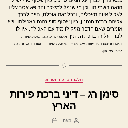
צמא צריך לברך על המים שהכל, כיון שסוף סוף יש לו
הנאה בשתייתו. וכן מי שנפל למשכב והרופא אסר עליו
לאכול איזה מאכלים, ובכל זאת אוכלם, חייב לברך
עליהם ברכת הנהנין, כיון שסוף סוף נהנה באכילתו. ויש
אומרים שאם הדבר מזיק לו מיד עם האכילה, אין לו
לברך על זה ברכת הנהנין.
[ילקוט יוסף על הלכות ברכות, עמוד תיח,
ובמהדורת תשס"ד גם בעמוד תשלג. שארית יוסף חלק ג' עמוד תיח. ושם דחה הערת הרה"ג
.
הנאמ"ן בדין זה]
קטגוריות
הלכות ברכת הפרות
סימן רג – דיני ברכת פירות
הארץ
מאת
המחבר
תאריך
הפוסט
פוסט