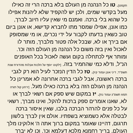
.
טו
כל הנהנה מן העולם בלא ברכה הרי זה כאילו
תקמט]
מעל בקדשי שמים, ולכן יש להקפיד שלא ליהנות אפילו
כל שהוא בלי ברכה. ואמנם מי שאין עליו חיוב לברך,
כמו אונן, אפילו שמסר מתו לחברא קדישא, או אונן ביום
טוב כשאין בדעתו לקבור על ידי נכרים, או מי שמסופק
אם בירך או לא, שבכל אלה פטור מלברך, מותר לו
לאכול ואין בזה משום כל הנהנה מן העולם הזה וכו'.
ומותר אף לכתחלה בקום ועשה לאכול בכל האופנים
הנ"ל, ודלא כמי שהחמיר בזה.
[ילקוט יוסף על הלכות אבלות מהדורת שנת
.
טז
כל הדין הנזכר לעיל הוא רק לגבי
תשס"ד, דיני אונן עמוד קיז]
ברכה ראשונה, אבל לגבי ברכה אחרונה לא אמרינן כל
הנהנה מן העולם הזה בלא ברכה כאילו מעל.
[ירחון קול תורה
.
יז
במקום שיש ספק אם רשאי לברך או
תמוז תשס"ג עמוד נח]
לא, שאנו אומרים ספק ברכות להקל, ואינו מברך, רשאי
על כל פנים להרהר הברכה בלבו, שאין איסור ברכה
לבטלה אלא כשמוציא בשפתיו. אולם אין לברך בלשון
תרגום, דהיינו שאומר במקום ברוך אתה ה' אלוקינו מלך
העולם, בריך רחמנא מלכא דעלמא וכו'. וכן לא יברך