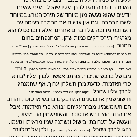
האדמה. והרבה נהגו לברך עליו שהכל, מפני שאינם
יודעים שהוא נעשה מזן מיוחד של תירס הנזרע במיוחד
לשם הבמבה. וגם אין עושים את הבמבה כעיסה עם
תערובת מרובה של דברים אחרים, אלא רובו ככולו הוא
מגרגירי תירס דקים כמות שהן, המתנפחים בחום
התנור.
[ועדותי נאמנה דחזי הוית למרן אאמו"ר שליט"א בליל פסח האחרון [תשס"ו] שבירך
על הבמבה בפרהסיא "בורא פרי האדמה". וראה במה שכתבנו בירחון יתד המאיר תמוז תשס"ה.
ושם דחינו דברי הסוברים לברך על במבה שהכל. וע"ע באורך בספר אבא באהל ביתי, וכיוצא בזה
.
ז
ורד
ראה בילקוט יוסף ח"ג דיני ברהמ"ז וברכות עמוד תכב, ובמילואים שבסוף הספר]
מבושל בדבש שניכרת צורתו, אפשר לברך עליו "בורא
פרי האדמה", כדעת מרן השלחן ערוך, אף שהמנהג
לברך עליו שהכל.
.
[ילקוט יוסף, ח"ג דיני ברהמ"ז וברכות עמוד תכב]
ח
שומשמין או בוטנים המודבקים בדבש או סוכר, והרוב
הם השומשמין, מברך עליהם "בורא פרי האדמה". אבל
אם הרוב הוא דבש או סוכר, והשומשמין הם מיעוט,
ונעשה על תערובת ובישול ונשתנה שמו מראיתו וטעמו,
נהגו לברך שהכל.
. ולכן על "חלווה"
[הליכות עולם חלק ב עמוד קג]