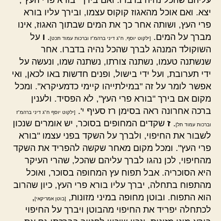
עליהם שהכל נהיה בדברו. ואם בירך "בורא פרי העץ",
יצא. ואם אוכל מהאגוז קוקוס עצמו, ובירך עליו בורא
פרי העץ, ושותה אחר כך את המים שבתוך האגוז, אינו
מברך על המים.
.
ו
על
[ילקוט יוסף, ח"ג דיני ברהמ"ז וברכות עמוד תכט]
השוקולד המנהג לברך שהכל נהיה בדברו. אחר
שנשתנה טעמו, נשתנה צורתו, נשתנה שמו, ונעשה על
ידי תערובת, ועל ידי בישול, ופנים חדשות באו לכאן, ואי
אפשר לומר על זה "במילתייהו קיימי כדמעיקרא". ומכל
מקום אם בירך "בורא פרי העץ", לא הפסיד. ולענין
ברכה אחרונה ראה בסימן רז סעיף י'.
[ילקוט יוסף ח"ג דיני ברהמ"ז
.
ז
שקדים המחופים בסוכר, יש אומרים שנכון
וברכות עמוד תל]
לשבור את החיפוי, ולברך על השקד בפני עצמו "בורא
פרי העץ". ומכל מקום מאחר שקשה להפריד את השקד
מהחיפוי, לכן נהגו לברך עליהם שהכל, שהרי העיקר
היא הסוכריה. אבל תפוח עץ המחופה בסוכר, ואוכל
מהתפוח בתחלה, יברך עליו בורא פרי העץ, כיון שהרוב
הוא התפוח. ובוטן מחופה במיני מזונות,
,
[בוטן אמריקאי]
לכתחלה יפריד את החיפוי מהבוטן ויברך על החיפוי