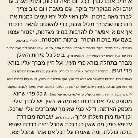
א
חייב אדם לברך בכל יום מאה ברכות, ומונין מערב עד
ערב ולא מבוקר עד בוקר. וגם בשבת ויום טוב צריך
לברך מאה ברכות, ולכן ראוי לכל ירא שמים למנות את
הברכות שמברך מליל שבת, כדי להשלים למאה ברכות.
אך אם אי אפשר לו להרבות במיני מגדנות, יפטור עצמו
בשמיעת ברכות התורה וברכות ההפטרה.
[ילקו"י על ברכות,
תשס"ד, עמוד תשכד. ילקו"י על הלכות פסד"ז, מהד' תשס"ד, סי' מו. וע"ש בפרטי דיני מאה ברכות
.
ב
על כל פירות האילן
בכל יום. ואם יוצאים י"ח באמירת אין כאלהינו וכו']
מברך בתחלה בורא פרי העץ. ועל היין מברך עליו בורא
פרי הגפן.
[מתני' פ"ו דברכות. טוש"ע סי' רב ס"א. והיינו בין בפירות שבעת המינים בין
בשאר פירות, ברכתם הראשונה היא בורא פרי העץ. ואף שגידולם מן הארץ, לא פטרום בברכת בורא
פרי האדמה, שברכה פרטית חשובה יותר, כדי להרבות בשבח המקום. והיין נתעלה לשבח, ונתקנה
.
ג
כל פרי שהוא
לו ברכה מבוררת יותר. וראה בילקו"י, על הלכות ברכות עמ' שצה]
מסופק עליו אם ברכתו האדמה או העץ, יש לברך עליו
מספק האדמה, ודלא כמי שאומר שמברכים עליו שהכל.
וכן דעת מרן השלחן ערוך
. שברכה מבוררת
(סימן רו ס"א)
עדיפא טפי, מה שאין כן ברכת שהכל נהיה בדברו שהיא
ברכה כוללת, ומה שאמרו על הכל אם אמר שהכל יצא,