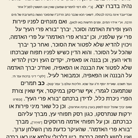
נהיה בדברו יצא.
[ב"י. ולא דמי לתמרים שמעכן שאין אנו חוששין לסב"ל אחר
שבדיעבד אינה ברכה לבטלה, דשאני הכא שכבר כתב הרדב"ז שהסוכר נעשה בתערובת של מים
. ואם מונחים לפניו פירות
הרבה, וע"י אידוי המים, ופנים חדשות באו לכאן]
העץ ופירות האדמה וסוכר, יברך "בורא פרי העץ" על
פרי עץ שלפניו, וכן "בורא פרי האדמה" על פרי האדמה,
ויכוין להדיא שלא לפטור את הסוכר, ואחר כך יברך
שהכל על הסוכר. והוא הדין כשיש לפניו תפוח שברכתו
ודאי העץ, וכן בננה או פאפיה, יקדים העץ ויכוין להדיא
שלא לפטור את הבננה או הפאפיה, ואח"כ יברך האדמה
על הבננה או הפאפיה, וכמבואר לעיל.
[ילקו"י דיני ברכות עמ' תי,
.
כב
תמרים
ועמ' תשכט. שארית יוסף ח"ג עמ' שכא. הליכות עולם ב' עמו' קטז]
שנתמעכו לגמרי, אף שריסקן במיקסר, אף שאין צורת
הפרי ניכרת כלל, לדידן ברכתם "בורא פרי העץ".
[ובפרט
. וכן כל שאר מיני פירות או
שאם יברך שהכל יכנס לספק בענין ברכה אחרונה]
ירקות שנתרסקו, כגון רסק תפוחי עץ, מברך עליהם
כברכתם. וכן על תפוחי אדמה מרוסקים
, מברך
["פירֵה"]
"בורא פרי האדמה". שהעיקר כדעת מרן השלחן ערוך.
ואין לחוש לספק ברכות, כיון דלכולי עלמא אין כאן ברכה