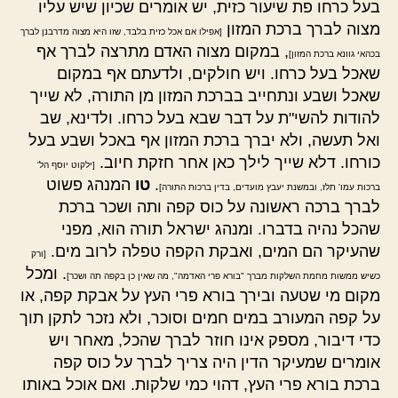
בעל כרחו פת שיעור כזית, יש אומרים שכיון שיש עליו
מצוה לברך ברכת המזון
[אפילו אם אכל כזית בלבד, שזו היא מצוה מדרבנן לברך
, במקום מצוה האדם מתרצה לברך אף
בכהאי גוונא ברכת המזון]
שאכל בעל כרחו. ויש חולקים, ולדעתם אף במקום
שאכל ושבע ונתחייב בברכת המזון מן התורה, לא שייך
להודות להשי"ת על דבר שבא בעל כרחו. ולדינא, שב
ואל תעשה, ולא יברך ברכת המזון אף באכל ושבע בעל
כורחו. דלא שייך לילך כאן אחר חזקת חיוב.
[ילקוט יוסף הל'
.
טו
המנהג פשוט
ברכות עמו' תלז, ובמשנת יעבץ מועדים, בדין ברכות התורה]
לברך ברכה ראשונה על כוס קפה ותה ושכר ברכת
שהכל נהיה בדברו. ומנהג ישראל תורה הוא, מפני
שהעיקר הם המים, ואבקת הקפה טפלה לרוב מים.
[ורק
. ומכל
כשיש ממשות מחמת השלקות מברך "בורא פרי האדמה", מה שאין כן בקפה תה ושכר]
מקום מי שטעה ובירך בורא פרי העץ על אבקת קפה, או
על קפה המעורב במים חמים וסוכר, ולא נזכר לתקן תוך
כדי דיבור, מספק אינו חוזר לברך שהכל, מאחר ויש
אומרים שמעיקר הדין היה צריך לברך על כוס קפה
ברכת בורא פרי העץ, דהוי כמי שלקות. ואם אוכל באותו