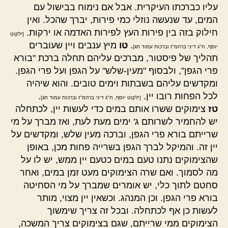
עליו כברכתו העיקרית. אבל אם נימוח בבישול עם
המים, עד שנעשה נוזלי כמי פירות, יברך שהכל. ואין
חילוק בזה בין פירות העץ לפירות האדמה או ירקות.
[ילקוט
.
טו
מיץ ענבים ויין שעוברים
יוסף, ח"ג דיני ברהמ"ז וברכות עמוד תג]
תהליך של פיסטור, מברכים עליהם תחלה ברכת "בורא
פרי הגפן", ולבסוף "מעין-שלש" על הגפן ועל פרי הגפן.
ומקדשים עליהם בשבתות וימים טובים. והוא שיהיה
לכל הפחות רובו יין.
.
[ילקוט יוסף, ח"ג דיני ברהמ"ז וברכות עמוד תג]
טז
צימוקים ששרו אותם במים כדי לעשות יין, לכתחלה
יש להחמיר לשרותם ג' ימים מעת לעת, ואז מברך על מי
שרייתם בורא פרי הגפן, וברכה מעין שלש, ומקדשים על
יין זה. והמיקל לברך הגפן בשרייה פחות מכן, באופן
שהצימוקים נתנו טעם במים כטעם יין ממש, יש לו על
מה לסמוך. ואם שרה הצימוקים מעט זמן במים, ואחר
סחטם לתוך כלי, יש אומרים שמברך על מי הסחיטה
בורא פרי הגפן. וכן המנהג. וכשאין יין מצוי, מותר
לעשות כן אף לכתחלה. ובכל זה צריך שימשוך
הצימוקים ממי שרייתם, שגם בצימוקים צריך המשכה,