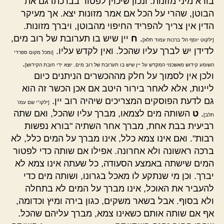
בורא מיני מזונות. ונכון שיכוין לפטור בברכתו גם את
הבוטן, שהרי על הכל אם אמר מזונות יצא. אך מעיקר
הדין אין צריך להפריד החיפוי מהבוטן, ויברך מזונות.
.
ח
יין שיש בו תערובת של רוב מים,
[ילקוט יוסף הל' ברכות עמוד תלא]
לדידן יש לברך עליו שהכל. ואין לקדש עליו.
[ומכל מקום ספרדי
.
השומע קידוש מאשכנזי המקדש על יין שיש בו תערובת של רוב מים, יוצא ידי חובת הקידוש]
ולכן אין לסמוך על חלק מההכשרים הניתנים כיום
ליינות, אלא לאחר בירור היטב אם אכן הכשר זה הוא
גם לדעת הפוסקים המצריכים שיהיה רוב יין.
[ילקו"י שם עמו'
.
ט
השותה מים לצמאו, מברך עליו שהכל, ואם שתה
תלב]
רביעית בבת אחת, מברך אחר השתיה "בורא נפשות
רבות". ואם אינו צמא כלל, אינו מברך על המים כלל, לא
ברכה ראשונה ולא אחרונה. אפילו אם שותה כדי לפטור
המים שישתה באמצע הסעודה, כל שעתה אינו צמא לא
יברך. וכן מי שנתקע לו מאכל בגרונו, ושותה מים כדי
להעביר את האוכל, אינו מברך על המים לא בתחלה
ולא בסוף. אבל בשאר משקים, כגון בירה ומיץ וכדומה,
אף אם שותה אותם כשאינו צמא, מברך עליהם שהכל.