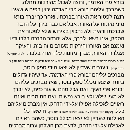
בורא פרי האדמה, ורוצה לאכול מהירקות תחלה,
כשמברך עליהם בורא פרי האדמה יכוין בפירוש שאינו
רוצה לפטור את האורז בברכתו, ואחר כך יברך בורא
מיני מזונות על האורז. אבל אם כבר בירך על הדבר
שברכתו ודאית ולא נתכוין בפירוש שלא לפטור את
הספק, אינו רשאי לברך, אלא יהרהר הברכה בלבו ודיו.
ואמנם אם האורז והירקות מעורבים זה בזה, והעיקר
אצלו זה האורז, מברך מזונות על האורז בלבד.
[ילקוט יוסף על
הלכות ברכות מהדורת תשס"ד עמוד תשלח, שו"ת יביע אומר ח"ח סימן כו. הליכות עולם חלק ב'
.
ז
ענבים שעדיין לא יצאו מידי ספק בוסר,
עמוד קיח]
מברכים עליהם "בורא פרי האדמה", עד שיהיו גדולים
ביותר שיצאו מכלל ספק בוסר, שאז מברכים עליהם
"בורא פרי העץ". ואם אכל מהם שיעור כזית, לא יברך
לא מעין שלש ולא בורא נפשות. ואם הם מרים ואינם
ראויים לאכילה אפילו על-ידי הדחק, אין מברכים עליהם
כלל.
.
ח
שאר כל
[ילקוט יוסף ברכות עמ' שצה. הליכות עולם ב' עמ צד]
האילנות שעדיין לא יצאו מכלל בוסר, כשהם ראויים
לאכילה על-ידי הדחק, לדעת מרן השלחן ערוך מברכים