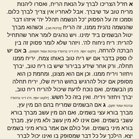
א
חז"ל הצריכו לברך על הנאת הריח, ואסרו ליהנות
מריח טוב עד שיברך. אבל לאחריו אין צריך לברך כלום.
וסמכו זה על הפסוק "כל הנשמה תהלל יה" איזהו דבר
שהנשמה נהנית ממנו, זה הריח
. וכשהוא מברך
[ברכות מג:]
יטול הבשמים ביד ימינו. ויש נוהגים לומר אחר שהתחיל
להריח: ריח ניחוח לה'. ויזהר שלא לומר פסוק זה בין
הברכה להרחה.
.
ב
אם יש
[ילקוט יוסף, ח"ג דיני ברהמ"ז וברכות עמוד תקמט]
לו ספק בדבר אם יש ריח טוב באותו צמח, יריח ממנו
תחלה, ורק אחר שידע בבירור שיש בו ריח טוב, יברך
ויחזור ויריח ממנו. וכן אם הוא מצונן, ומחמת כן הוא
מסופק אם יכול להרגיש בחוש הריח שלו, יריח תחלה
מן הבשמים, ואם נוכח לדעת שיכול להריח ריח טוב,
יברך ויחזור ויריח. ואין בזה כל חשש.
[ילקוט יוסף, ח"ג דיני ברהמ"ז
.
ג
אם הבשמים שמריח בהם הם מין עץ,
וברכות עמוד תקנ]
מברך בורא עצי בשמים, ואם הם מין עשב מברך בורא
עשבי בשמים. ואם אינו לא מין עשב ולא מין עץ, מברך
בורא מיני בשמים. ועל כולם אם אמר בורא מיני בשמים
יצא. הילכך על כל דבר שמסופק בו ואינו יכול לברר