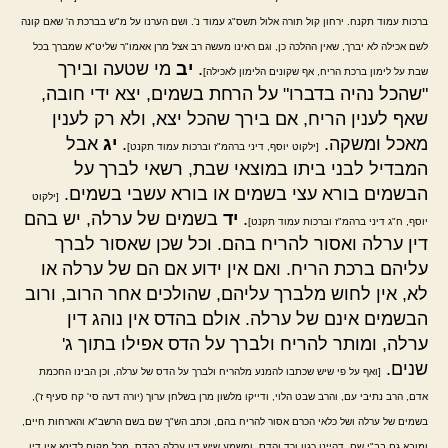
ברכות עמוד תקנח. ירחון קול תורה אלול תשס"ג עמוד נ'. ושם הערנו על מ"ש בברכת ה' שאם קונה
לשם אכילה לא יברך, שאין ההלכה כן, וגם ראינו מעשה רב אצל מרן אאמו"ר שליט"א שמברך בכל
.
יב
מי שטעה ובירך
שבת על לימון ברכת הריח, אף שקונים הלימון לאכילה]
"שהכל נהיה בדברו" על הרחת בשמים, יצא ידי חובה,
שאף לענין הריח, אם בירך שהכל יצא, ולא רק לענין
מאכל ומשקה.
.
יג
אבל
[ילקוט יוסף, דיני ברהמ"ז וברכות עמוד תקנט]
המבדיל לבני ביתו במוצאי שבת, רשאי לברך על
הבשמים בורא עצי בשמים או בורא עשבי בשמים.
[ילקוט
.
יד
בשמים של ערלה, יש בהם
יוסף, ח"ג דיני ברהמ"ז וברכות עמוד תקנט]
דין ערלה ואסור להריח בהם. וכל שכן שאסור לברך
עליהם ברכת הריח. ואם אין ידוע אם הם של ערלה או
לא, אין לחוש מלברך עליהם, שהולכים אחר הרוב, ורוב
הבשמים אינם של ערלה. אולם בהדס אין נוהג דין
ערלה, ומותר להריח ולברך על הדס אפילו בתוך ג'
שנים.
[ואף על פי שיש שכתבו להמנע מלהריח ולברך על הדס של ערלה, וכן הבינו החכמת
אדם, הרב נתיבי עם, והרב שבט הלוי, ודייקו מלשון מרן בשלחן ערוך (יורה דעה סי' קח סעיף ז'),
בשמים של ערלה ושל כלאי הכרם אסור להריח בהם, וכתב הש"ך שם בשם הרשב"א והארחות חיים,
ומובא גם בב"י שם, דהיינו כגון ורד והדס. ומשמע שיש דין ערלה בהדס, מכל מקום לדינא אין דין