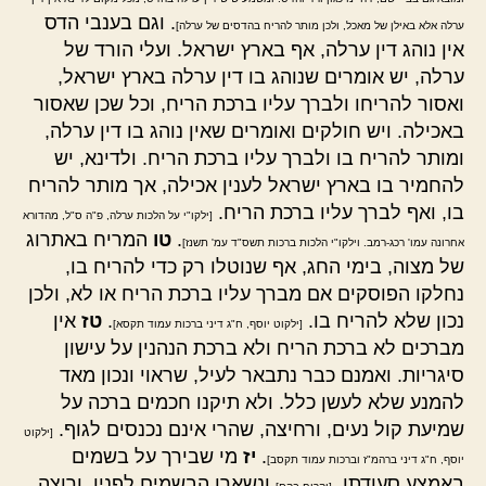
. וגם בענבי הדס
ערלה אלא באילן של מאכל, ולכן מותר להריח בהדסים של ערלה]
אין נוהג דין ערלה, אף בארץ ישראל. ועלי הורד של
ערלה, יש אומרים שנוהג בו דין ערלה בארץ ישראל,
ואסור להריחו ולברך עליו ברכת הריח, וכל שכן שאסור
באכילה. ויש חולקים ואומרים שאין נוהג בו דין ערלה,
ומותר להריח בו ולברך עליו ברכת הריח. ולדינא, יש
להחמיר בו בארץ ישראל לענין אכילה, אך מותר להריח
בו, ואף לברך עליו ברכת הריח.
[ילקו"י על הלכות ערלה, פ"ה ס"ל, מהדורא
.
טו
המריח באתרוג
אחרונה עמו' רכג-רמב. וילקו"י הלכות ברכות תשס"ד עמ' תשנז]
של מצוה, בימי החג, אף שנוטלו רק כדי להריח בו,
נחלקו הפוסקים אם מברך עליו ברכת הריח או לא, ולכן
נכון שלא להריח בו.
.
טז
אין
[ילקוט יוסף, ח"ג דיני ברכות עמוד תקסא]
מברכים לא ברכת הריח ולא ברכת הנהנין על עישון
סיגריות. ואמנם כבר נתבאר לעיל, שראוי ונכון מאד
להמנע שלא לעשן כלל. ולא תיקנו חכמים ברכה על
שמיעת קול נעים, ורחיצה, שהרי אינם נכנסים לגוף.
[ילקוט
.
יז
מי שבירך על בשמים
יוסף, ח"ג דיני ברהמ"ז וברכות עמוד תקסב]
באמצע סעודתו,
ונשארו הבשמים לפניו, ורוצה