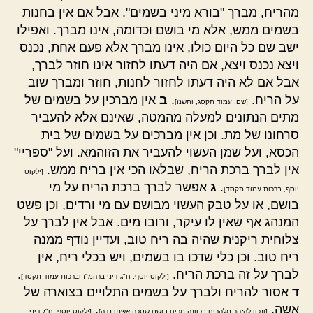
מהריח, מברך "בורא מיני בשמים". אבל אם אין בחנות
בשמים ממש, אלא מי בושם וכדומה, אינו מברך. ואפילו
ישב שם כל היום כולו, אינו מברך אלא פעם אחת, נכנס
ויצא נכנס ויצא, אם היה דעתו לחזור אינו חוזר לברך,
אבל אם לא היה דעתו לחזור לחנות, חוזר ומברך שוב
על הריח.
.
ב
אין מברכין על בשמים של
[שם, עמוד תקסג, ותשנז]
מתים הנתונים למעלה מהמטה, שאינם אלא להעביר
סרחונו של מת. וכן אין מברכים על בשמים של בית
הכסא, ועל שמן העשוי להעביר את הזוהמא. ועל "ספריי"
אין לברך ברכת הריח, שבלאו הכי אין בריח ממש.
[ילקוט
.
ג
אפשר לברך ברכת הריח על מי
יוסף, ברכות עמוד תקסד]
בושם, או על טבק העשוי מבושם עם מי ורדים, וכן פשט
המנהג אף שאין לו עיקר, ורובו מים. אבל אין לברך על
צלוחית ריקנית שהיה בה ריח טוב, ועדיין נודף ממנה
ריח טוב. וכן כלי שדכו בו בשמים, ויש בכלי ריח, אין
לברך על זה ברכת הריח.
.
[ילקוט יוסף, ח"ג דיני ברהמ"ז וברכות עמוד תקסד]
ד
אסור להריח ולברך על בשמים התלויים בצוארה של
אשה,
.
[ונכון להזהר מלהריח בכוונה מריח בושם שסכה אשתו נדה]
[ילקוט יוסף, ח"ג דיני