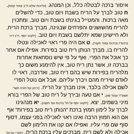
איסור ברכה לבטלה כלל, וכן המנהג.
.
[הליכות עולם ח"ב עמוד קסח]
ח
טוב לברך על הריח בשבת ויום טוב, כדי להשלים
מאה ברכות. והמטייל בגינתו בשבת ויום טוב, ומתכוין
להריח מהשושנים והפרחים שבגינה, מברך ברכת הריח,
ולא חיישינן שמא יתלשם בשבת ויום טוב.
[ילקוט יוסף, ח"ג דיני
.
ט
אם היה פרי ראוי לאכילה ונטלו
ברהמ"ז וברכות עמוד תקנד]
להריח בו, מברך הנותן ריח טוב בפירות. אפילו אם אחר
כך אוכל את הפרי. ואף על פי שיש נוסחאות אחרות
בברכה זו, אשר נתן ריח טוב, אין להימנע משום כך
מלהריח בפירות שיש בהם ריח טוב, ואדרבה, ראוי לו
לאדם שיריח מהם ויברך עליהם. אבל אם נוטל הפרי
לשם אכילה בלבד, אינו מברך על הריח.
[ירחון קול תורה תשרי
.
י
אם טעה ובירך על ריח טוב של הפרי בורא
תשס"ד עמוד פא]
מיני בשמים, יצא.
.
יא
מנהגינו
[ילקוט יוסף על הל' ברכות עמ' תקנה]
לברך על לימון חמוץ ברכת "הנותן ריח טוב בפירות" אף
אם הוא חמוץ הרבה ואינו ראוי לאכילה בפני עצמו, דסוף
סוף שם פרי עליו. ואפילו אם קנו את הלימון לשם
אכילה ולא לשם ריח, מברכים עליו ברכת הריח.
[ילקו"י על הל'