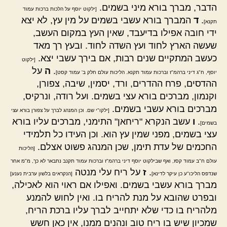
הדבר, מברך בורא מיני בשמים.
[ילקוט יוסף על הלכות ברכות עמוד
.
ד
המברך בורא עשבי בשמים על מין עץ, לא יצא
תקנא]
ידי חובה אפילו בדיעבד, שאין העץ במקום העשב,
שעשה הארץ לחוד ועץ השדה לחוד. ובעץ רך מאד
כעשב המתקיים שנים רבות, אם בירך עשבי יצא.
[ילקוט
.
ה
על
יוסף, ח"ג דיני ברהמ"ז וברכות עמוד תקנא. הליכות עולם חלק ב' עמוד קסט]
ההדסים, פרח ההדרים, ורד, יסמין, שיבה, צפורן,
וקנמון, מברכים בורא עצי בשמים. ועל רודה, ונרקיס,
מברכים בורא עשבי בשמים.
[ילקו"י שם. וכן המנהג לברך על צפורן בורא עצי
.
ו
עשב הנקרא "ריחאן" התימני, מברכים עליו בורא
בשמים]
עצי בשמים, מפני שמין עץ הוא. וכן העידו כל תלמידי
החכמים של עדת תימן, שכן המנהג פשוט אצלם.
[הליכות
עולם ח"ב עמוד קסז, ואף שבילקוט יוסף דיני ברהמ"ז וברכות עמוד תקנב נתבאר לא כך, מ"מ אחר
.
ז
על ריח עלי מנטה
שנדפס הליכו"ע כן עיקר לדינא]
[הנקראים בלשון ערבית נענע]
מברך בורא עשבי בשמים. ואפילו אם ראוי הוא לאכילה,
ובפרט שהובא על מנת להריח בו. ואין לחוש להמנע
מלהריח בו כדי שלא יתחייב לברך עליו ברכת הריח,
שמכיון שיש בו ריח טוב ונהנים ממנו, אין כאן חשש