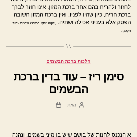
[והריח בהם]
לחזור ולהריח בהם אחר ברכת המזון, אינו חוזר לברך
ברכת הריח, כיון שהיו לפניו, ואין ברכת המזון חשובה
הפסק אלא בעניני אכילה ושתיה.
[ילקוט יוסף, ברהמ"ז וברכות עמוד
.
תקסג]
קטגוריות
הלכות ברכת הבשמים
סימן ריז – עוד בדין ברכת
הבשמים
מאת
המחבר
תאריך
הפוסט
פוסט
א
הנכנס לחנות של בושם שיש בו מיני בשמים, ונהנה