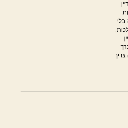
ין
ת
בלי
כות,
ן
רך
צריך