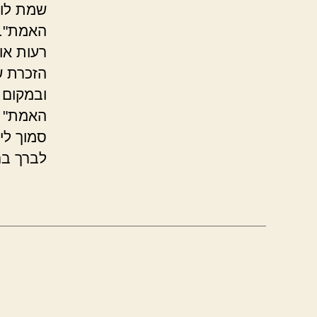
שמת לו 
האמת". 
רעות או
הזכרת ש
ובמקום 
האמת" ב
סמוך לי
לברך בר