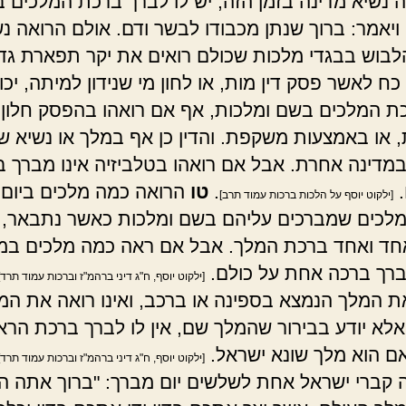
 נשיא מדינה בזמן הזה, יש לו לברך ברכת המלכים ב
 ויאמר: ברוך שנתן מכבודו לבשר ודם. אולם הרואה נ
לבוש בבגדי מלכות שכולם רואים את יקר תפארת גדו
 כח לאשר פסק דין מות, או לחון מי שנידון למיתה, יכו
כת המלכים בשם ומלכות, אף אם רואהו בהפסק חלון
, או באמצעות משקפת. והדין כן אף במלך או נשיא 
במדינה אחרת. אבל אם רואהו בטלביזיה אינו מברך 
.
.
טו
הרואה כמה מלכים ביום 
[ילקוט יוסף על הלכות ברכות עמוד תרב]
לכים שמברכים עליהם בשם ומלכות כאשר נתבאר, 
חד ואחד ברכת המלך. אבל אם ראה כמה מלכים ב
רך ברכה אחת על כולם.
[ילקוט יוסף, ח"ג דיני ברהמ"ז וברכות עמוד תרד]
 המלך הנמצא בספינה או ברכב, ואינו רואה את המ
אלא יודע בבירור שהמלך שם, אין לו לברך ברכת הראי
ם הוא מלך שונא ישראל.
[ילקוט יוסף, ח"ג דיני ברהמ"ז וברכות עמוד תרד]
קברי ישראל אחת לשלשים יום מברך: "ברוך אתה ה'