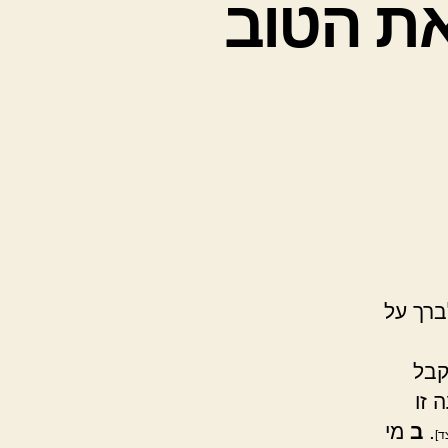
את הטוב
ברך על
קבל
 זו
.
ב
מי
ד]