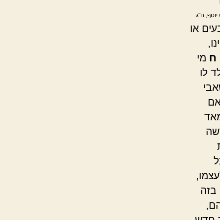
 יוסף, ח"ג
עים או
ו,
ח
מי
ד לו
אבי
אם
אד
שה
ל
צמו,
 בזה
ם,
ד חדש