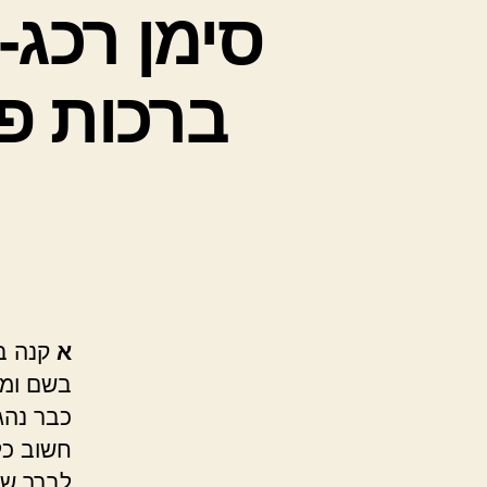
סימן רכג-
ברכות פ
א
קנה בג
בשם ומל
כבר נהג
חשוב כל 
לברך שה