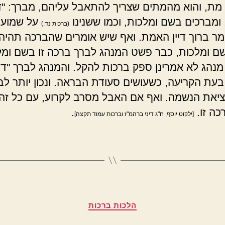
מת, והוא מהמתים שצריך להתאבל עליהם, מברך: "די
ומברכים בשם ומלכות, וכמו ששנינו
על שמועו
(ברכות נד.)
מר ברוך דיין האמת. ואף שיש אומרים שהברכה תהיה 
ם ומלכות, כבר פשט המנהג לברך ברכה זו בשם ומל
מנהג לא אמרינן ספק ברכות להקל. והמנהג לברך "דיי
עת הקריעה, כשעושים סעודת הבראה. ונכון יותר לב
ציאת הנשמה. ואף אם האבל מסרב לקרוע, עם כל זה 
כה זו.
.
[ילקוט יוסף, ח"ג דיני ברהמ"ז וברכות עמוד תקצה]
קטגוריות
הלכות ברכות