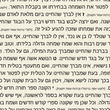
לפטור את השמחה בבחירתו או בקבלת התואר.
[ילקוט
.
ז
אין לברך שהחיינו ביום מלאת לאדם שב
ברכות עמוד תקצח]
שנה. ואם ירצה ילבש בגד חדש ויברך על הבגד שהחיינ
בזה את שמחתו שזכה להגיע לגיל זה.
.
[ילקו"י ברכות עמוד תקצח]
נולד לו בן או נכד, אין לו לברך שהחיינו, אף אם נול
 שנים רבות והוא שמח שמחה גדולה בלידתו. וטוב ש
ין בברכת שהחיינו שמברך בעת המילה, גם על הולד. ו
רך על בגד חדש שהחיינו.
ט
הנושא אשה אף ששמח מ
ישואיו, אינו מברך שהחיינו, ואם מתעטף בטלית חד
פה, בעת שמברך שהחיינו על הטלית יכוין לפטור את
כך שזכה לישא אשה, ויכוין גם על הבית שקנה ועל כ
.
.
י
הקונה ספר תורה חדש לע
[ילקוט יוסף, ברהמ"ז וברכות עמוד תקצח]
לברך שהחיינו בעת שקורא בספר לראשונה, אף שיש לו
ולה. וכל שכן מי שקונה ספרי קודש חדשים ושמח בה
לברך על זה שהחיינו. ואם רוצה לברך שהחיינו על בג