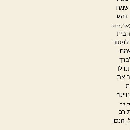
 שמח
נהגו
ילקו"י, ברכות
הבית
 לפטור
שמח
לברך
ו לו
ר את
ת
ינו"
ף, דיני
 רב
 הנכון