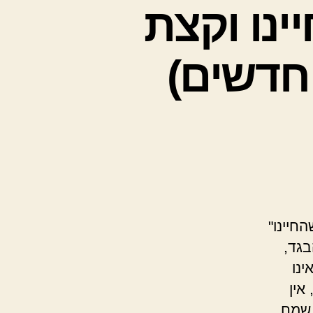
ינו וקצת
חדשים)
חיינו"
בגד,
נו
אין
 שמח