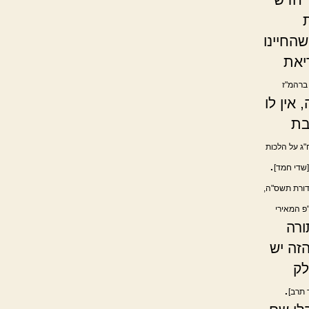
החיינו
יאת
 ברהמ"ז
אין לו
בת
ח"ג על הלכות
.
[שדי חמד]
דורת תשס"ה,
פ המאירי
ורה
זה יש
לק
.
 תרב]