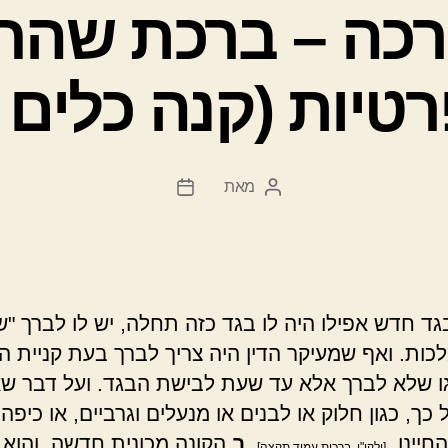
רכה – ברכת שהחי
רטיות (קנה כלים 
מאת
המחבר
תאריך
הפוסט
פוסט
ד חדש אפילו היה לו בגד כזה תחלה, יש לו לברך "שה
כות. ואף שמעיקר הדין היה צריך לברך בעת קניית ה
ו שלא לברך אלא עד שעת לבישת הבגד. ועל דבר שאי
כך, כגון חלוק או לבנים או מנעלים וגרביים, או כיפה, 
חיינו.
.
ב
הקונה מכונית חדשה, והוא
[ילקו"י, ברכות עמוד תקצה]