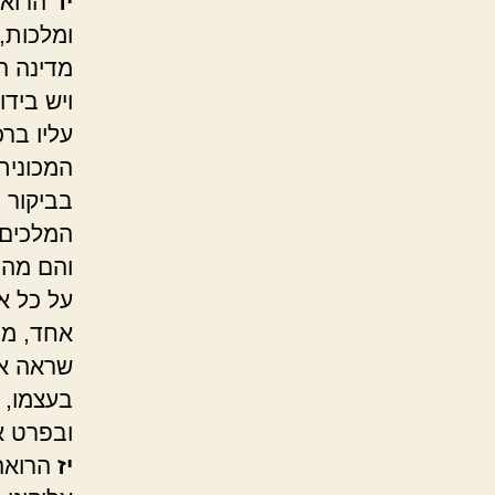
יד
הרואה
ומלכות,
מדינה ה
ויש בידו
עליו בר
המכונית
בביקור 
המלכים
והם מהמ
על כל א
אחד, מב
שראה את
בעצמו, 
ובפרט א
יז
הרואה 