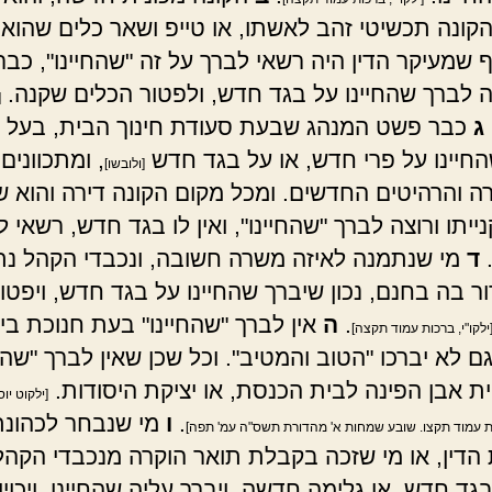
 הקונה תכשיטי זהב לאשתו, או טייפ ושאר כלים שהוא
 שמעיקר הדין היה רשאי לברך על זה "שהחיינו", כבר 
 לברך שהחיינו על בגד חדש, ולפטור הכלים שקנה.
[
ג
כבר פשט המנהג שבעת סעודת חינוך הבית, בעל 
חיינו על פרי חדש, או על בגד חדש
, ומתכוונים
[ולובשו]
ה והרהיטים החדשים. ומכל מקום הקונה דירה והוא 
יתו ורוצה לברך "שהחיינו", ואין לו בגד חדש, רשאי 
.
ד
מי שנתמנה לאיזה משרה חשובה, ונכבדי הקהל נתנ
ור בה בחנם, נכון שיברך שהחיינו על בגד חדש, ויפטו
.
ה
אין לברך "שהחיינו" בעת חנוכת בי
ילקו"י, ברכות עמוד תקצה]
ם לא יברכו "הטוב והמטיב". וכל שכן שאין לברך "שהחי
ית אבן הפינה לבית הכנסת, או יציקת היסודות.
[ילקוט יוס
.
ו
מי שנבחר לכהונת
ת עמוד תקצו. שובע שמחות א' מהדורת תשס"ה עמ' תפה]
 הדין, או מי שזכה בקבלת תואר הוקרה מנכבדי הקהל,
ד חדש, או גלימה חדשה, ויברך עליה שהחיינו, ויכוין