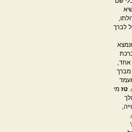
לי שם
שיא
לתו,
ל לברך
שנמצא
ברכת
אחד,
מברך
מעמד
.
טז
מי
לך
יה,
.