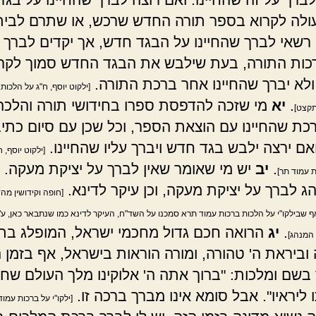
לה לקרוא בספר תורה החדש שרכש, או שתרם לבית
רשאי לברך שהחיינו על הבגד חדש, אך יקדים לברך ש
כות התורה, בעת שילבש את הבגד החדש סמוך לקר
ולא יברך שהחיינו אחר ברכת התורה.
[ילקוט יוסף, ח"ג על הלכות
.
יא
מי שזכה להדפסת ספרו בחידושי תורה והלכה, 
תקצט]
כת שהחיינו עם הוצאת הספר, וכל שכן עם סיום כתי
אם ירצה ילבש בגד חדש ויברך עליו שהחיינו.
[ילקוט יוסף, 
.
יב
יש מי שאומר שאין לברך על יציקת מעקה.
ת עמוד תר]
ג לברך על יציקת מעקה, וכן עיקר לדינא.
[חופה וקידושין מה
אף שבילקו"י על הלכות ברכות עמוד תרא סמכנו על השד"ח, העיקר לדינא כמו שנתבאר כאן, ע"
.
יג
הרואה חכם גדול מחכמי ישראל, המופלג בת
 המנהג]
וביראת ה' טהורה, ומורה הוראות בישראל, אף בזמן ה
 בשם ומלכות: "ברוך אתה ה' אלוקינו מלך העולם שח
ליראיו". אבל סומא אינו מברך ברכה זו.
[ילקו"י על ברכות עמוד