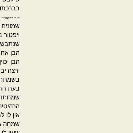
בברכתו 
דיני ברהמ"ז ו
שמונים 
ויפטור 
שנתבשר ש
הבן אחר
הבן יכו
ירצה יב
בשמחת נ
בעת החו
שמחתו ב
הרהיטים
אין לו 
שמחה גד
שאין לו 