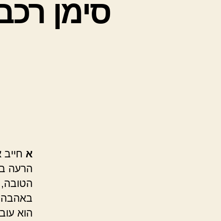
סימן רכב
א
חייב א
הרעה בד
הטובה, 
באהבה מ
הוא עוב