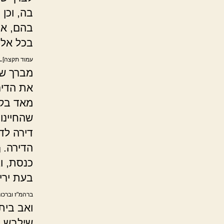
בה, וכן
בהם, אף
בכל אלה
.
עמוד תקצה]
מברך שה
את הדיר
מאד בקני
שהחיינו
דירה לד
הדירה.
[
כנסת, וג
בעת ירי
ברהמ"ז וברכו
ואב בית
שילבש בג