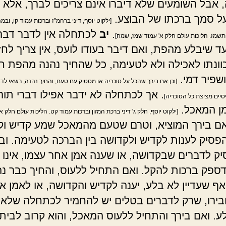
 אבל השומעים שלא דיברו אינם צריכים לברך, אלא 
 סמך ברכתו של הבוצע.
[ילקוט יוסף, דיני ברהמ"ז וברכות עמוד קו, ובמ
.
יב
לכתחלה אין לדבר דבר
שמז. הליכות עולם חלק א' עמוד שמז, שמח]
ד שיבלע מהפת, ואם דיבר בעודו לועס, אין צריך לחזו
כוונתו לאכילה ולא לטעימה, כל שהחיך נהנה מהפת ח
שפיר דמי.
[וכן אם בירך שהכל על סוכריה או מסטיק עם טעם, והחיך נהנה, רשאי לדבר
. אך לכתחלה לא ידבר אפילו דברי תור
סיים מציצת כל הסוכריה]
ן המאכל.
[ילקוט יוסף, חלק ג' דיני ברכת המזון וברכות עמוד קט. הליכות עולם חלק א
ם בירך המוציא, וטרם שטעם מהמאכל שמע קדיש וק
להפסיק לענות לקדיש ולקדושה בין הברכה לטעימה. וב
ק לדברים שבקדושה, או שענה אמן אחר עצמו, אינו ח
דספק ברכות להקל. ואם התחיל ללעוס, והחיך כבר נ
ף שעדיין לא בלע, יענה לקדיש והקדושה, או לאמן א
ירו, שרק לדברים בטלים יש להחמיר לכתחלה שלא 
ע. ואם בירך והתחיל ללעוס המאכל, והוא קרוב לבית