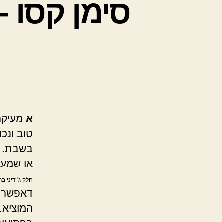
סימן קסו 
א
מעיקר 
טוב ונכו
בשבת. ו
או שמע 
חלק ג' דיני ב
דאפשר ש
המוציא.