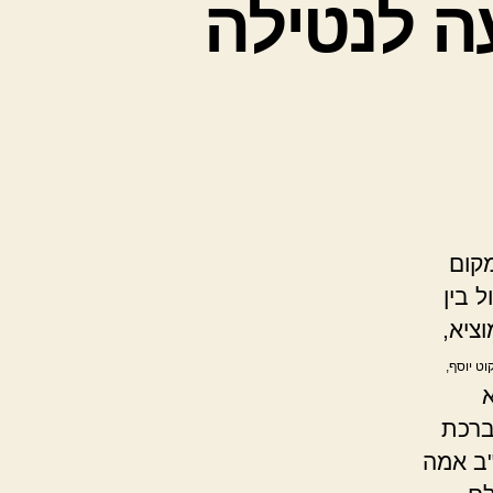
ה לנטילה
מקום
 בין
ציא,
קוט יוסף,
א
ברכת
"ב אמה