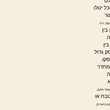
לם
ל יטלו
ור
וסף, דיני
בין
ה
ין
ק גדול
קו.
 מחדר
ה
א
.
עמוד רפט]
בח או
.
 קא בהערה]