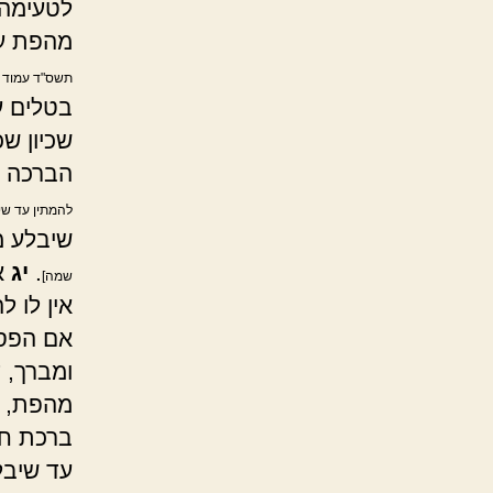
לטעימה,
מהפת על
תשס"ד עמוד ת
בטלים ע
שכיון ש
הברכה ו
להמתין עד שי
שיבלע מ
.
יג
א
שמה]
אין לו 
אם הפסי
ומברך, 
מהפת, א
ברכת חב
עד שיבל