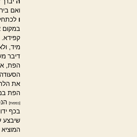
ה
יברך "
ואם ביר
ו
לכתחלה
במקום א
קפידא.
מיד, ול
דיבר מענ
הפת, או
הסעודה
את הלחם
הפת במ
הנכ
[כפפות]
בכף ידו,
שיבצע 
המוציא 