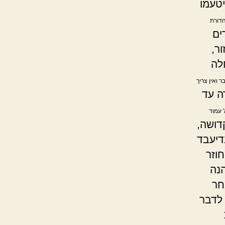
יטעמו
הדורת
ים
ר,
לה
 ואין צריך
ה עד
' עמוד
דושה,
דיעבד
וזר
הנה
חר
לדבר