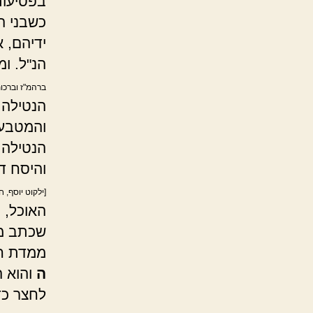
בפסיעות
כשבני ה
ידיהם, 
הנ"ל. ומ
ברהמ"ז וברכו
הנטילה 
והמטבע,
הנטילה 
והיסח ד
[ילקוט יוסף, ח
האוכל, ו
שכתב מרן
ממדת ח
ה
והוא ה
לחצר כדי