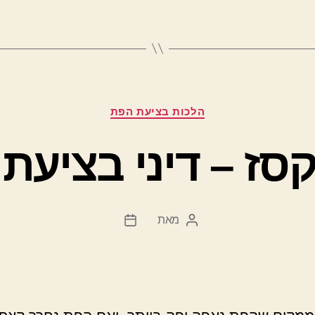
קטגוריות
הלכות בציעת הפת
קסז – דיני בציעת
מאת
המחבר
תאריך
הפוסט
פוסט