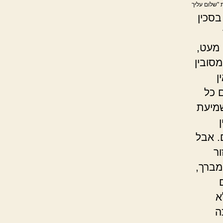
 "שלום עליך
בסכין
 מעט,
מסובין
ן
ם כל
שמיעת
. אבל
ר
מברך,
א
ה