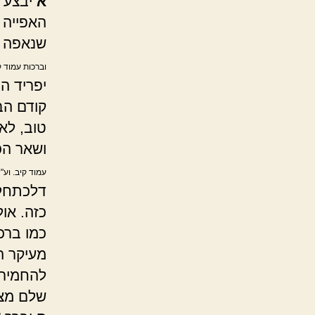
א
יבצע 
האפייה 
שנאפה י
וברכות עמוד ק
יפריד ה
קודם הב
טוב, לא
ושאר הכ
עמוד קיב. וע
דלכתחלה
כזה. או
כמו ברכ
מעיקר ה
להחמיר 
שלם מצו