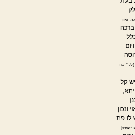
 בעת
לק
רכת המזון
ברכה
לל
יום
וסה
[ילקו"י שם
ש קל
יתא,
ן
ונכון
לו פת
.
ג בהערה]