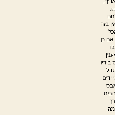
ארץ",
.
ג]
חם
ן בזה
כל
אם כן
בו
נין
בידיו
טבל
 ידים
גבס
הבית
ך
מה.