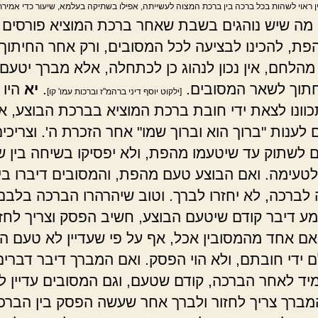
 ראוי לשהות בכל ברכה בין ברכת המצוה לעשייתה, אפילו בשתיקה בעלמא, שיעור כדי אמירת
ן מה שיש נוהגים בשבת שאחר ברכת המוציא פורסים 
פת, להכינו לבציעה לכל המסובים, ורק אחר החיתוך
מהלחם, אין נכון לנהוג כן לכתחלה, אלא מברך יטעם
חתוך לשאר המסובים.
.
יא
היו 
[ילקוט יוסף דיני ברהמ"ז וברכות עמו' קו]
כוונו לצאת ידי חובת ברכת המוציא בברכת הבוצע, אי
לענות "ברוך הוא וברוך שמו" אחר הזכרת ה'. וצריכי
 לשתוק עד שיטעמו מהפת, ולא יפסיקו בשיחה בין 
טעימה. ואם הבוצע טעם מהפת, והמסובים דיברו בין
לברכה, לא יחזרו לברך. וטוב שיהרהרו הברכה בלבם
ע דיבר קודם שיטעם הבוצע, חשיב הפסק וצריך לחזו
ואם אחד מהמסובין אכל, אף על פי שעדיין לא טעם ה
לם ידי חובתם, ולא הוי הפסק. ואם המברך דיבר דברים
יד לאחר הברכה, קודם שטעם, וגם המסובים עדיין ל
מברך צריך לחזור ולברך אחר שעשה הפסק בין הברכ