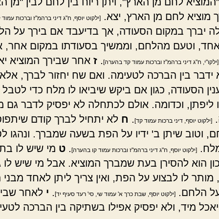
המוציא לחם מן הארץ", ויתן ריוח בין לחם לבין "מן ה
ך מוציא לחם מן הארץ, יצא.
[ילקוט יוסף, ח"ג דיני ברהמ"ז וברכות עמוד ק
 יברך במקום הסעודה, אך בדיעבד אם בירך על הל
חד, וטעם מהלחם, וממשיך בסעודתו במקום אחר, אי
.
ז
אחר שבירך המוציא יא
[ילקו"י, ח"ג דיני ברהמ"ז וברכות עמוד קד בהערה]
א ידבר בין הברכה לטעימה. ואם שח יחזור לברך, אלא 
ין הסעודה, כגון אם ביקש שיביאו לו מלח כדי לטבל 
 ליפתן, וכדומה. אולם לכתחלה לא יפסיק לדבר גם מע
.
.
ח
לא יתחיל לברך קודם שיתפוס 
[ילקוט יוסף, דיני ברכות עמוד קד]
, וטוב שיתן ב' ידיו על הפת בשעה שמברך. ונהגו ל
לח.
.
ט
מי שיש לו בתי
[ילקוט יוסף, ח"ג דיני ברהמ"ז וברכות עמוד קו בהערה]
ון הוא להסירן בעת שמברך המוציא. אבל מי שיש לו 
 מותר לו לבצוע על הפת, ואין צריך ליתן לאחד מבני 
על הלחם.
.
י
לאחר שביר
[ילקוט יוסף, שבת כרך א' עמוד שי, סי' רעד סעיף יד]
יאכל מיד, ולא יפסיק אפילו בשתיקה בין הברכה לטעי