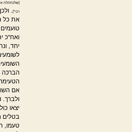
[שלכתחלה אין
. ולכ
רבי"]
את כל ה
טועמים 
ואח"כ י
יחד, ונת
לשומעים 
השומעים
הברכה ל
הטעימה 
אם השומ
ולברך. 
יצאו כו
בטלים מ
טעמו, ה