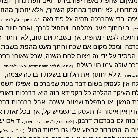
ממקום שהפת נאפה יפה ביותר, ואם הפת נחרך קצת
מתחתיו, לא יחתוך מהחלק השרוף, אלא יחתוך מהח
פה, כדי שהברכה תהיה על פת נאה.
[ילקוט יוסף, חלק ג' דיני ב
.
ב
יחתוך מעט מהלחם, ויתחיל לברך, ואחר סיום ה
ב]
חתיכה לגמרי מהפת. אך בשבת ויום טוב, לא יחתוך כ
רכה. ומכל מקום אם שכח וחתך מעט מהפת בשבת ו
 הפסיד על ידי זה מצות לחם משנה, שכל שאוחז בפר
כר עולה עמו הוי כשלם.
.
[ואם אין לו לחם משנה בשבת, יבצע על פרוסה]
ג
לא יחתוך את הלחם בשעת הברכה עצמה,
"ש בהערה]
 אין לעסוק בשום דבר בעת שמברכים, אפילו תשמי
לם מעיקר ההלכה כל הקפידא בזה היא בברכות דאורי
ת המזון, או בתפלת שמונה עשרה, אבל בברכות דרבנ
דין אין איסור להתעסק בתשמיש קל, אך בכל זאת ראוי 
בזה גם בברכות דרבנן.
.
ד
אם יש 
[ילקוט יוסף, ח"ג עמוד קג בהערה]
ה מן המובחר לבצוע עליו גם בימות החול.
[ילקו"י שם עמ' ק