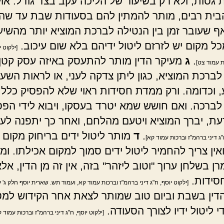
 גסות, ולא רק בשיעור של הליכה עקב בצד גודל. או
בית רבים, מותר להמתין להם בסעודות שבת עד שהכ
אף שעובר זמן בין הנטילה לברכת המוציא יותר מהשיע
כל מקום יש לזרזם ליטול ידיהם בלא שום עיכוב.
[ילקוט י
.
ג
מעיקר הדין מותר להתעסק באיזה עסק קטן 
ת עמוד צט]
לברכת המוציא, כגון ליתן צדקה לעני, או לראות השע
 וכדומה. ורק ממדת חסידות ראוי שלא להפסיק כלל ב
לברכה. ואם חושש שמא יטרד בעסקו, ויבוא לידי הפס
עת, יברך המוציא ויטעם מהלחם, ואחר כך יתפנה לעס
.
ד
מותר ליטול ידים בריחוק מקום
"ג דיני ברהמ"ז וברכות עמוד קא]
אין צריך להחמיר ליטול ידים סמוך למקום אכילתו. ומ
 בשלחן ערוך "וטוב ליזהר" בזה, אין זה מן הדין, אל
סידות.
[ילקוט יוסף, ח"ג דיני ברהמ"ז וברכות עמוד קא, ועמוד תש. שארית יוסף חלק ג' 
דין בשבת וביום טוב שמותר לצאת אחר הקידוש למט
 ליטול ידיו לצורך הסעודה.
[ילקוט יוסף, ח"ג דיני ברהמ"ז וברכות עמוד