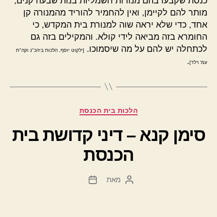
כנסת שקבעו בהם מנורות חשמליות בנות שבעה קנים,
מותר להם לקיימן, ואין להחמיר להוריד מהמנורה קן
אחד, כדי שלא יראה שוה למנורת בית המקדש, כי
החומרא בזה מביאה לידי קולא. והמקילים בזה גם
לכתחלה יש להם על מה שיסמוכו.
[ילקוט יוסף, הלכות ביהכ"נ וקה"ת
.
עמ' רלד]
קטגוריות
הלכות בית הכנסת
סימן קנא – דיני קדושת בית
הכנסת
מאת
המחבר
תאריך
הפוסט
פוסט