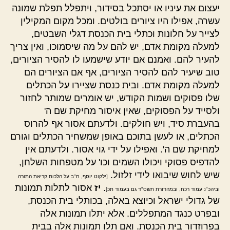
יעצום את עיניו או יסתכל בסידור, ויתפלל תפלת שמונה
עשרה, אפילו היו ציורים בולטים. ומכל מקום המקילין
לצייר על חלונות וכתלי בית הכנסת דגלי השבטים,
למעלה מקומת אדם, יש להם על מה שיסמוכו, ואין צריך
להעיר להם. ואמנם אם יודע שישמעו לו להסיר הציורים,
טוב שיעיר להם להסיר הציורים, אף אם הציורים הם
למעלה מקומת אדם. ובית כנסת שציירו על הכתלים
שלו פסוקים ושמות הקודש, יש אומרים שמותר לחזור
ולסייד על הפסוקים, שאין איסור מחיקת שם ה'
בהעברת סיד, ויש חולקים. ולדעתם אסור אף להרוס
הכתלים, או לעשן בתוכם באופן שמשחיר הכתלים וגורם
למחיקת שם ה'. ואפילו על ידי גוי אסור. ולדעתם אין
להדפיס פסוקי ויכולו השמים וכו' על מטפחות השלחן,
שיש לחוש שיבואו לידי זלזול.
[ילקוט יוסף, ח"ב על הלכות קריאת התורה
.
יז
אסור לתלות תמונות
וביהכ"נ עמוד רכח, ובמהדורת תשס"ד גם בעמוד תכ]
של גדולי ישראל וכיוצא באלה, בכותלי בית הכנסת,
ובפרט כנגד המתפללים. אלא יתלו תמונות אלה
בפרוזדור בית הכנסת. ואם תלו תמונות אלה בבית