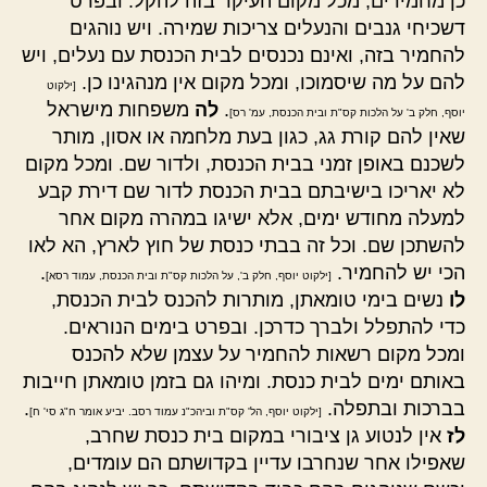
כן מחמירים, מכל מקום העיקר בזה להקל. ובפרט
דשכיחי גנבים והנעלים צריכות שמירה. ויש נוהגים
להחמיר בזה, ואינם נכנסים לבית הכנסת עם נעלים, ויש
להם על מה שיסמוכו, ומכל מקום אין מנהגינו כן.
[ילקוט
.
לה
משפחות מישראל
יוסף, חלק ב' על הלכות קס"ת ובית הכנסת, עמ' רס]
שאין להם קורת גג, כגון בעת מלחמה או אסון, מותר
לשכנם באופן זמני בבית הכנסת, ולדור שם. ומכל מקום
לא יאריכו בישיבתם בבית הכנסת לדור שם דירת קבע
למעלה מחודש ימים, אלא ישיגו במהרה מקום אחר
להשתכן שם. וכל זה בבתי כנסת של חוץ לארץ, הא לאו
הכי יש להחמיר.
.
[ילקוט יוסף, חלק ב', על הלכות קס"ת ובית הכנסת, עמוד רסא]
לו
נשים בימי טומאתן, מותרות להכנס לבית הכנסת,
כדי להתפלל ולברך כדרכן. ובפרט בימים הנוראים.
ומכל מקום רשאות להחמיר על עצמן שלא להכנס
באותם ימים לבית כנסת. ומיהו גם בזמן טומאתן חייבות
בברכות ובתפלה.
.
[ילקוט יוסף, הל' קס"ת וביהכ"נ עמוד רסב. יביע אומר ח"ג סי' ח]
לז
אין לנטוע גן ציבורי במקום בית כנסת שחרב,
שאפילו אחר שנחרבו עדיין בקדושתם הם עומדים,