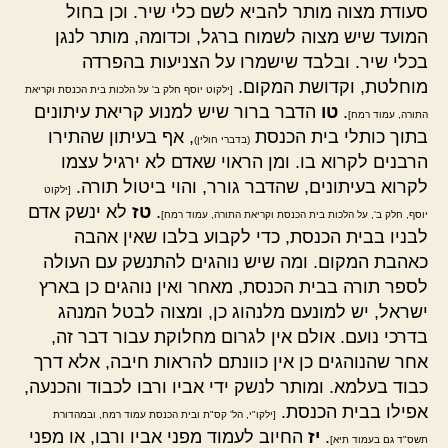
סעודת מצוה מותר להביא לשם כלי שיר. וכן בחול
המועד שיש מצוה לשמוח ברגל, וכדומה, מותר לנגן
בכלי שיר. ובלבד שישמרו על הצניעות בהפרדה
מוחלטת, וקדושת המקום.
[ילקוט יוסף חלק ב' על הלכות בית הכנסת וקריאת
.
טו
הדבר ברור שיש למנוע קריאת עיתונים
התורה, עמוד רמח]
בתוך כותלי בית הכנסת
, אף בעיתון שהתירו
(בדברי חולין)
הרבנים לקרוא בו. ומן הראוי שאדם לא ירגיל עצמו
לקרוא בעיתונים, שהדבר גורר, והוי ביטול תורה.
[ילקוט
.
טז
לא ינשק אדם
יוסף, חלק ב', על הלכות בית הכנסת וקריאת התורה, עמוד רמח]
לבניו בבית הכנסת, כדי לקבוע בלבו שאין אהבה
כאהבת המקום. ומה שיש נוהגים להתנשק עם העולה
לספר תורה בבית הכנסת, מאחר ואין נוהגים כן בארץ
ישראל, יש למונעם מלנהוג כן, ומצוה לבטל המנהג
בדרכי נועם. אולם אין לגרום מחלוקת עבור דבר זה,
אחר שהנוהגים כן אין כוונתם להראות חיבה, אלא דרך
כבוד בעלמא. ומותר לנשק ידי אביו ורבו לכבוד והכנעה,
אפילו בבית הכנסת.
[ילקו"י, הל' קס"ת ובית הכנסת עמוד רמח, ובמהדורת
.
יז
החיוב לעמוד מפני אביו ורבו, או מפני
תשס"ד גם בעמוד תיא]