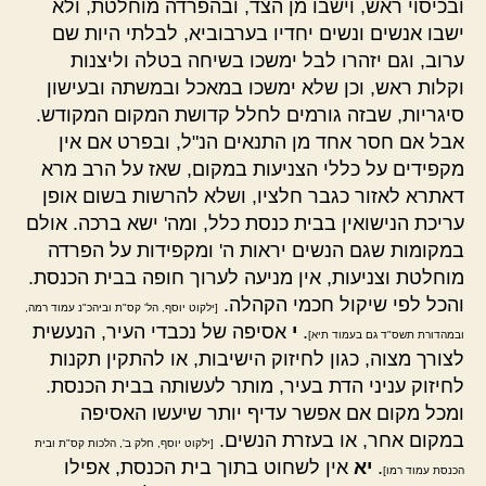
ובכיסוי ראש, וישבו מן הצד, ובהפרדה מוחלטת, ולא
ישבו אנשים ונשים יחדיו בערבוביא, לבלתי היות שם
ערוב, וגם יזהרו לבל ימשכו בשיחה בטלה וליצנות
וקלות ראש, וכן שלא ימשכו במאכל ובמשתה ובעישון
סיגריות, שבזה גורמים לחלל קדושת המקום המקודש.
אבל אם חסר אחד מן התנאים הנ"ל, ובפרט אם אין
מקפידים על כללי הצניעות במקום, שאז על הרב מרא
דאתרא לאזור כגבר חלציו, ושלא להרשות בשום אופן
עריכת הנישואין בבית כנסת כלל, ומה' ישא ברכה. אולם
במקומות שגם הנשים יראות ה' ומקפידות על הפרדה
מוחלטת וצניעות, אין מניעה לערוך חופה בבית הכנסת.
והכל לפי שיקול חכמי הקהלה.
[ילקוט יוסף, הל' קס"ת וביהכ"נ עמוד רמה,
.
י
אסיפה של נכבדי העיר, הנעשית
ובמהדורת תשס"ד גם בעמוד תיא]
לצורך מצוה, כגון לחיזוק הישיבות, או להתקין תקנות
לחיזוק עניני הדת בעיר, מותר לעשותה בבית הכנסת.
ומכל מקום אם אפשר עדיף יותר שיעשו האסיפה
במקום אחר, או בעזרת הנשים.
[ילקוט יוסף, חלק ב', הלכות קס"ת ובית
.
יא
אין לשחוט בתוך בית הכנסת, אפילו
הכנסת עמוד רמו]