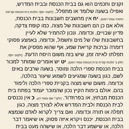
זקנים וחכמים הוא גם בבית הכנסת ובבית המדרש,
ואפילו בשעה שלומד או מתפלל.
[ילקוט יוסף, הלכות בית הכנסת וקריאת
.
יח
אין מחשבים חשבונות בבית הכנסת,
התורה עמוד רמט]
אלא אם כן הם חשבונות של מצוה, כמו קופת צדקה,
פדיון שבויים, וכדומה. ונכון להחמיר שלא לעיין
בחשבונות שלו של מים וחשמל, וכדומה, באמצע פסוקי
דזמרה וברכות קריאת שמע, אף שהוא מפסיק את
תפלתו לאיזה זמן, שיש בזה משום היסח הדעת.
[ילקוט יוסף,
.
יט
יש אומרים שמותר למכור
חלק ב' הלכות קס"ת ובית הכנסת עמוד רמט]
בבית הכנסת ספרי הלכה ומוסר, בשעה שרבים באים
לשם, כגון בשעה שמגיעים לשמוע שיעור בהלכה,
וכדומה. משום שיש מצוה בקניית ספרי הלכה ולימוד
בהם. אולם בימות הקיץ נכון שהמוכר יעמוד בפתח בית
הכנסת מבחוץ, או בפרוזדור.
.
כ
אין נכנסים
[ילקו"י שם עמוד רנ]
לבית הכנסת ולבית המדרש אלא לצורך מצוה, כגון
תפלה או תורה וכדומה. ואם צריך לקרוא לאדם שנמצא
בבית הכנסת, יכנס ויקרא איזה פסוק, או שיאמר דבר
הלכה, או שישמע דבר הלכה, או שישהה מעט בבית