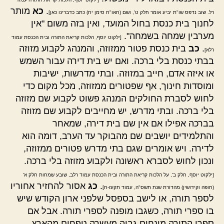
.
כא
מותר
רל. שוב נדפס שו"ת יביע אומר חלק ט', ושם (חאו"ח סימן יח) כתב כדברינו כאן]
לחנוך בית כנסת בחול המועד, ואין בזה משום "אין
מערבין שמחה בשמחה".
[ילקוט יוסף, הלכות קריאת התורה ובית הכנסת עמוד
.
כב
בית כנסת פטור ממזוזה, והמנהג לקבוע מזוזה
רלא]
בבתי כנסת בלי ברכה. ואם יש בית דירה עבור השמש
או איזה אדם, חייב במזוזה. ובתי מדרשות, ישיבות
ומוסדות חינוך, אף שפטורים ממזוזה, מכל מקום כדי
לחוש לסברת החולקים המנהג פשוט לקבוע שם מזוזה
בלי ברכה. ובתי מדרש, יש מחייבים לקבוע שם מזוזה
בברכה אפילו אם אין שם בית דירה, שמאחר
והתלמידים יושבים שם מהבוקר עד הערב, דומה הוא
לדירה. ויש אומרים שגם בתי מדרש פטורים ממזוזה,
ונכון לחוש לסברא ראשונה ולקבוע מזוזה בלי ברכה.
[ילקוט יוסף, חלק ב', על הלכות קריאת התורה ובית הכנסת עמוד רלב, שובע שמחות חלק א'
.
כג
אסור להחזיר אחוריו
(חופה וקידושין) מהדורת שנת תשס"ה, עמוד תקעז-ח]
לספר תורה, או לישב בספסל שלפני ארון הקודש שיש
בו ספרי תורה, כשגבו מופנה לספרי תורה. אבל אם
ספרי התורה מונחים גבוה מעשרה טפחים מהארץ,