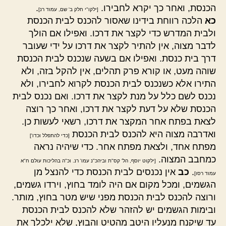
הכנסת, ואחר כך יקרא לחבירו.
.
[ילקו"י חלק ב' שם, עמוד רנ]
כא
הלכה רווחת בידינו שאסור להכנס לבית הכנסת
ולבית המדרש כדי לקצר את דרכו. ואפילו אם הולך
לדבר מצוה, אין להתיר לקצר את דרכו על ידי שעובר
דרך בית כנסת. ואפילו אם בשעה שנכנס לבית הכנסת
שוהה מעט, או קורא פרק תהלים, אין להקל בזה, ולא
התירו אלא כשנכנס לבית הכנסת לקרוא לחבירו, ולא
נכנס לשם כלל על מנת לקצר את דרכו. ואם נכנס לבית
הכנסת שלא על דעת לקצר את דרכו, ואחר כך רוצה
לצאת בפתח אחר המקצר את דרכו, רשאי לעשות כן.
ואדרבה מצוה היא להכנס לבית הכנסת
[כדי להתפלל וכדו']
מפתח אחד, ולצאת מפתח אחר. כדי שיהיה נראה
כמחבב המצוה.
[ילקוט יוסף, הל' קס"ת וביהכ"נ עמו' רנ. וכ"ה בהליכות עולם ח"א
.
כב
אין נכנסים לבית הכנסת כדי להנצל מן
עמוד רסו]
הגשמים, ומכל מקום אם היה לומד בחוץ, וירדו גשמים,
ורוצה להכנס לבית הכנסת מפני שיש מטר בחוץ, מותר.
ובימות הגשמים יש להזהר שלא להכנס לבית הכנסת
עד שיקנח מנעליו היטב מהטיט והבוץ, שלא ילכלך את