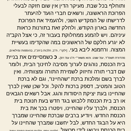
ותוחלף בכל שבת. מעיקר הדין אין שום חזקה לבעלי
הפרוכת הראשונה, ורשאים חברי הועד להיעתר
לדרישתו של המקדיש השני, ולהעמיד את הפרוכת
החדשה בארון הקודש, ולחלק זאת בתורנות כראות
עיניהם. ויש להמנע ממחלוקת בעבור זה, כי אצל הקב"ה
לא יגרע חלקם של הראשונים במה שהקדימו בעשיית
המצוה. ורחמנא ליבא בעי.
[ילקו"י, ח"ב, הלכות ביהכ"נ, בהוספות ומילואים,
.
כ
כשמסיימים את בניית
מהדורת תשס"ד, עמ' שצט. והוא משאר"י ח"ג עמ' רפ]
בית הכנסת, נוהגים לערוך מסיבה לחינוך הבית, ולומר
שם דברי תורה וחיזוק לשמירת התורה ומצוותיה. ואין
לברך בשם ומלכות ברכת "שהחיינו", וגם לא ברכת
הטוב והמטיב, דספק ברכות להקל. וכל שכן שאין לברך
שהחיינו בעת יציקת היסודות והגג. אבל רשאים הגבאים
או רב בית הכנסת ללבוש בגד חדש בעת חנוכת בית
הכנסת, ולברך עליו שהחיינו, ויפטרו בכך את בית
הכנסת החדש. ויודיע ברבים שברכת שהחיינו שמברך
היא על הבגד החדש, לבל יחשבו שמברך שהחיינו על
בית הכנסת ויבואו לידי מכשול.
[ילקוט יוסף, הלכות קריאת התורה עמוד