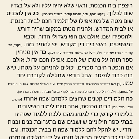
ריצפת בית הכנסת. וראוי שלא יהיה עליו ולא על בגדיו
שום לכלוך.
.
כג
אין להכניס
[ילקוט יוסף, ח"ב, הלכות קס"ת וביהכ"נ עמ' רנא]
שום מטה של מת אפילו של תלמיד חכם לבית הכנסת,
או לבית המדרש, ולהניח מטתו במקום שהיה דורש,
ולהספידו שם. אולם אם הוא מגדולי הדור, וסבא
דמשפטים, ראש בית דין מקודש, יש להתיר בזה.
[ילקו"י, הל'
.
כד
אין מניחין
קס"ת וביהכ"נ עמ' רנב. וילקו"י על הל' אבלות, תשס"ד, עמו' רעג]
ספר תורה על מטתו של חכם, אפילו חכם גדול. אולם
אם הנפטר חיבר ספרים, יכולים להניחם על מטתו, שיש
בזה כבוד לנפטר. אבל בודאי שחלילה לקוברם יחד
עמו.
[וכן עשו בפטירת המהרש"א, ובפטירת החפץ חיים, ועוד מגדולי הדורות, שהניחו חיבורם
.
.
על מטתם]
[ילקו"י, הל' קס"ת וביהכ"נ עמ' רנב. וילקו"י על הל' אבלות, תשס"ד, עמ' רעג]
כה
תלמידים קטנים שרוצים ללמדם שפה אחרת
[או כתב
בבית הכנסת, אחר סיום לימוד השיעורים
ערבי וחשבונות]
בלימודי קודש, כדי למנוע מהם ללכת ללמוד שפה זו
בבתי ספר חילוניים שיושבים שם בתערובת בנים ובנות
יחדיו, יש להקל להם ללמוד שפה זו בבית הכנסת, וגם
על ידי כך נמנעים מביטול תורה על ידי ההליכה והחזרה