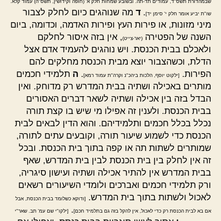
שבמהדורת תשס"ד, עמודים תד-תה. ובשובע שמחות חלק א' (חופה וקידושין, תשס"ה) עמוד קלא.
.
ד
מה שנוהגים כיום לחלק לצבור
שו"ת יביע אומר חלק י' סימן יד]
מיני מזונות, או פירות העץ ופירות האדמה, וכדומה, ביום
השנה של הפטירה
, אין בזה איסור לחלקם
(יאר-צייט)
ולאכלם בבית הכנסת. ויש נוהגים להעמיד אדם אצל
הדלת, וכשהצבור יוצא מבית הכנסת מחלקים להם
הפירות.
.
ה
תלמידי חכמים
[ילקוט יוסף, הלכות ביהכ"נ וקרה"ת עמוד רמא]
מותרים באכילה ושתיה בבית המדרש רק מדוחק. ואין
הבדל בזה בין אכילה ושתיה לשאר דברים האסורים
בבית הכנסת. ולענין זה אפילו מי שיש בו קצת תורה
נכלל בכלל חכמים ותלמידיהם. והוא הדין לבאים לבית
הכנסת כדי לשמוע שיעור תורה, וקובעים עתים לתורה,
שמותרים לשתות תה או קפה בתוך בית הכנסת. ובכל
זה אין לחלק בין בית הכנסת לבין בית המדרש, שאף
בבית המדרש אין להתיר אכילה ושתיה ועישון סיגריה,
ורק תלמידי חכמים ואברכים ולומדי השיעורים רשאים
לאכול ולשתות בתוך בית המדרש.
[ודוקא כשלומד בבית הכנסת, אבל
.
אם בא לבית הכנסת רק כדי לאכול, אין להקל בזה גם בתלמיד חכם]
[ילקו"י שם עמ' תב. שאר"י