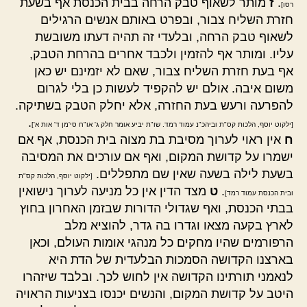
.
ז
מותר לשאוף טבק הרחה בבית הכנסת אף בשעת
רסו]
חזרת השליח צבור, ובפרט באותם אנשים הרגילים
לשאוף טבק הרחה, ובלעדי זה תהיה דעתו משובשת
עליו. ומותר אף להזמין ולכבד אחרים בהרחת הטבק,
אף בעת חזרת השליח צבור, שאם לא יזמינם יש כאן
משום איבה. אולם יש להקפיד לעשות כן בלי לגרום
להפרעה ורעש בעת החזרה, אלא יחלק הטבק בשתיקה.
.
[ילקוט יוסף, הלכות קס"ת וביהכ"נ עמוד רמד. שו"ת יביע אומר חלק ג' או"ח סי'מן ד' אות א']
ח
אין ראוי לערוך מסיבת בת מצוה בית הכנסת, אף אם
ישמרו על קדושת המקום, ואף אם עורכים את המסיבה
בשעת לילה בשעה שאין שם מתפללים.
[ילקוט יוסף, הלכות קס"ת
.
ט
מצד הדין אין כל מניעה לערוך נישואין
ובית הכנסת עמוד רמד]
בבתי הכנסת, ואף שגדולי הדורות שבזמן האחרון בחוץ
לארץ בקעה מצאו וגדרו בה גדר, להוציא מלב
הרפורמים שהיו מחקים כל מנהגי אומות העולם, וכאן
בארצנו הקדושה הסמכות הבלעדית של הדת היא
לנאמני תורתינו הקדושה אין לחוש לכך. ובלבד שיזהרו
היטב על קדושת המקום, והנשים יכנסו בצניעות הראויה