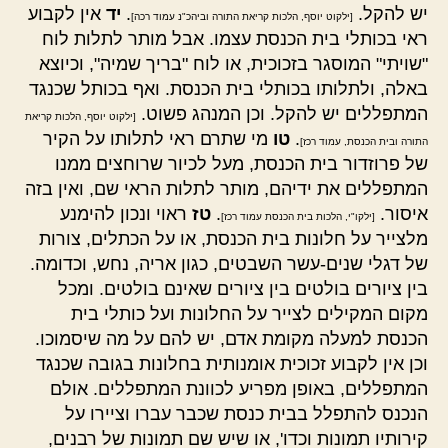
יש להקל.
.
יד
אין לקבוע
[ילקוט יוסף, הלכות קריאת התורה וביהכ"נ עמוד רכה]
ראי בכותלי בית הכנסת עצמו. אבל מותר לתלות לוח
"שויתי" המוסגר בזכוכית, או לוח "בריך שמיה", וכיוצא
באלה, ולתלותו בכותלי בית הכנסת. ואף בכותל שכנגד
המתפללים יש להקל. וכן המנהג פשוט.
[ילקוט יוסף, הלכות קריאת
.
טו
מי שתרם ראי לתלותו על הקיר
התורה ובית הכנסת, עמוד רכז]
של פרוזדור בית הכנסת, מעל לכיור שרוחצים ממנו
המתפללים את ידיהם, מותר לתלות הראי שם, ואין בזה
איסור.
.
טז
ראוי ונכון להימנע
[ילקו"י, הלכות בית הכנסת עמוד רכז]
מלצייר על חלונות בית הכנסת, או על הכתלים, צורות
של דגלי שנים-עשר השבטים, כגון אריה, נחש, וכדומה.
בין ציורים בולטים בין ציורים שאינם בולטים. ומכל
מקום המקילים לצייר על החלונות ועל כותלי בית
הכנסת למעלה מקומת אדם, יש להם על מה שיסמוכו.
וכן אין לקבוע זכוכית אומנותית בחלונות בגובה שכנגד
המתפללים, באופן מפריע לכוונת המתפללים. אולם
הנכנס להתפלל בבית כנסת שכבר עברו וציירו על
קירותיו תמונות וכדו', או שיש שם תמונות של רבנים,