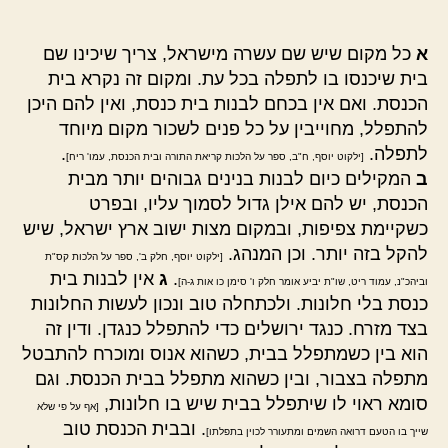
א
כל מקום שיש שם עשרה מישראל, צריך שיכינו שם
בית שיכנסו בו לתפלה בכל עת. ומקום זה נקרא בית
הכנסת. ואם אין בכחם לבנות בית כנסת, ואין להם היכן
להתפלל, מחוייבין על כל פנים לשכור מקום מיוחד
לתפלה.
.
[ילקוט יוסף, ח"ב, ספר על הלכות קריאת התורה ובית הכנסת, עמו' ריח]
ב
המקילים כיום לבנות בנינים גבוהים יותר מבית
הכנסת, יש להם אילן גדול לסמוך עליו, ובפרט
כשקיימת צפיפות, ובמקום מצות ישוב ארץ ישראל, שיש
להקל בזה יותר. וכן המנהג.
[ילקוט יוסף, חלק ב', ספר על הלכות קס"ת
.
ג
אין לבנות בית
וביהכ"נ, עמוד ריט, שו"ת יביע אומר חלק ו' סימן כו אות ג-ה]
כנסת בלי חלונות. ולכתחלה טוב ונכון לעשות החלונות
בצד מזרח. כנגד ירושלים כדי להתפלל כנגדן. ודין זה
הוא בין כשמתפלל בבית, כשהוא אנוס ומוכרח להתבטל
מתפלה בצבור, ובין כשהוא מתפלל בבית הכנסת. וגם
סומא ראוי לו שיתפלל בבית שיש בו חלונות,
[אף על פי שלא
. ובבית הכנסת טוב
שייך בו הטעם דרואה השמים ומתעורר לכוין בתפלתו]