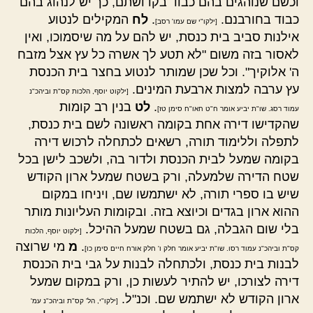
וכשם שנוהגים בהם כבוד בקדושתם, כך יש לנהוג בהם
כבוד בחורבנם.
.
לח
המקילים לנטוע
[ילקו"י שם עמו' רסב]
אילנות סביב בית כנסת, יש להם על מה שיסמוכו, ואין
לאסור בזה משום "לא תטע לך אשרה כל עץ אצל מזבח
ה' אלוקיך". וכל שכן שמותר לנטוע בחצר בית הכנסת
עץ ערבה למצות ארבעת המינים.
[ילקוט יוסף, הלכות קס"ת וביהכ"נ
.
לט
בנין רב קומות
עמוד רסג. שו"ת יביע אומר ח"ט חאו"ח סימן טז]
שהקדישו דירה אחת בקומה ראשונה לשם בית כנסת,
לתפלה וללימוד תורה, רשאים לכתחלה לרכוש דירה
בקומה שמעל לבית הכנסת ולדור בה, ולשכב לישן בכל
שטח הדירה שלמעלה, ורק בשטח שמעל ארון הקודש
שיש בו ספרי תורה, לא ישתמשו שם, ויניחו במקום
ההוא ארון בגדים וכיוצא בזה. ובקומות העליונות מותר
בלי שום הגבלה, גם בשטח שמעל ההיכל.
[ילקוט יוסף, הלכות
.
מ
מי שרוצה
קס"ת וביהכ"נ עמוד רסו. שו"ת יביע אומר חלק ו' חלק אורח חיים סימן כו]
לבנות בית כנסת, ולכתחלה לבנות על גבי בית הכנסת
דירה לצורכו, יש להתיר לעשות כן, ורק במקום שמעל
ארון הקודש לא ישתמש שם. וכנ"ל.
[ילקו"י, הל' קס"ת וביהכ"נ עמ'