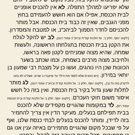
שלא יפריעו למהלך התפלה.
לא
אין להכניס אופניים
לבית הכנסת, אפילו אם הוא חושש להעמידם בחוץ
מפני הגנבים, שאין זה כבוד בית הכנסת. אבל מותר
להכניסם לחדר הסמוך לביהכ"נ, או למטבח והמסדרון.
.
לב
יש להקל לגלח
[ילקוט יוסף, חלק ב', על הלכות קס"ת וביהכ"נ עמוד רנט]
את הקטן בבית הכנסת בתגלחתו הראשונה, ולעשות
שמחה, שהיא מצוה שמניחים לקטן פאה בראשו,
ולחיבוב מצוה מרבים בשמחה, וכמו שכתב בשער
הכוונות שכן היו נוהגים, ועשו כן על מצבת רבי שמעון בן
יוחאי במירון.
[ויש נוהגים שלא לספר את הילד עד שיעברו ג' שנים. ואצלינו לא נהגו
.
.
לג
מותר
לדקדק בזה כל כך]
[ילקוט יוסף, חלק ב', על הלכות קס"ת וביהכ"נ עמוד רנט]
לתלות שעון גדול בקיר בית הכנסת, ואין בזה כל חשש
איסור משום חוקי העכו"ם.
[ילקוט יוסף, חלק ב' על הלכות קס"ת ובית הכנסת
.
לד
במקומות שהגויים מקפידים שלא להכנס
עמוד רס]
בבית תפילתם בנעלים, מעיקר הדין אין צריך להחמיר
בזה לדידן, ומותר להכנס בנעלים לבתי כנסת שלנו, ואף
על פי שבכל מקום שהגויים מחמירים באיזה ענין אנו גם