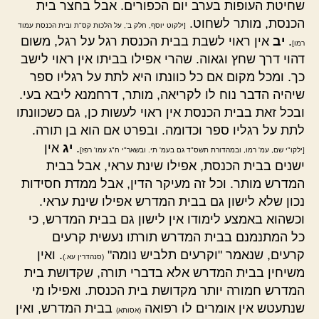
שחיטת העופות בערב יום הכפורים. אבל בחצר בית
הכנסת, מותר לשחוט.
[ילקוט יוסף, חלק ב', על הלכות קס"ת ובית הכנסת עמוד
.
יב
אין ראוי לשבת בבית הכנסת רגל על רגל, משום
רמו]
דהוי דרך שחץ וגאוה. שהרי אפילו בביתו אין ראוי לישב
כך. ומכל מקום אם כל כוונתו היא לתת על רגליו ספר
שיהיה הדבר נוח לו לקריאה, מותר, דרחמנא ליבא בעי.
ובכל זאת בבית הכנסת אין ראוי לעשות כן, גם כשכוונתו
לתת על רגליו ספר וכדומה. ובפרט אם הוא בן תורה.
.
יג
אין
[ילקו"י שם, עמ' רמו, ובמהדורת תשס"ד גם בעמ' תי. ובשאר"י ח"ג עמו' רפז]
ישנים בבית הכנסת, אפילו שינת עראי, אבל בבית
המדרש מותר. וכל זה מעיקר הדין, אבל ממדת חסידות
נכון שלא לישון גם בבית המדרש אפילו שינת עראי.
וכשהוא באמצע לימודו אין לישון גם בבית המדרש, כי
כל המתנמנם בבית המדרש תורתו נעשית קרעים
קרעים, שנאמר "וקרעים תלביש נומה"
. ואין
(סנהדרין עא.)
משיחין בבית המדרש אלא בדברי תורה, שקדושת בית
המדרש חמורה יותר מקדושת בית הכנסת. ואפילו מי
שנתעטש אין אומרים לו רפואה
בבית המדרש, ואין
(אסותא)