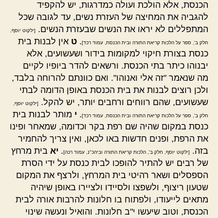
הכנסת, אלא הולכת ועולה כמדרגות, יש להקפיד
להגביה את המחיצה של העזרת נשים, עד לגובה שכל
המתפללים לא יראו את הנשים שבעזרת הנשים.
[ילקוט יוסף,
.
ט
אין לבנות בית
חלק ב', ספר על הלכות קריאת התורה ובית הכנסת, עמוד רכד]
כנסת בצורת חיקוי למקומות בידור ושעשועים, אלא
יבנוהו כיתר בתי הכנסת. ורשאים להדר ביופיו לקיים
מה שנאמר "זה אלי ואנוהו". ואם כוונתם להרוחה בלבד,
ולכן רוצים לבנות את בית הכנסת באופן הדומה לבתי
שעשועים, שהם רווחים ורחבים יותר, יש להקל.
[ילקוט יוסף,
.
י
מותר לבנות בית
חלק ב', ספר על הלכות קריאת התורה ובית הכנסת, עמוד רכד]
כנסת במקום שהיה שם רפת בקר וכדומה, שמאחר ופינו
את הרפת, ופנים חדשות באו לכאן, ואין צריך להחמיר
בזה.
.
יא
בית מרחץ
[ילקוט יוסף, חלק ב', הלכות קריאת התורה וביהכ"נ, עמוד רכה]
של רבים יש להתיר להופכו לבית כנסת על ידי הסרת
הספסלים ושאר רהיטי בית המרחץ, ולרצף את המקום
שטעון ריצוף, ולשפצו ולסיידו ולציירו באופן שיהיה
מתאים לייעודו, ולפתוח בו חלונות להרבות אורה לבית
הכנסת, וטוב שיעשו י"ב חלונות. והואיל ונעשה שינוי