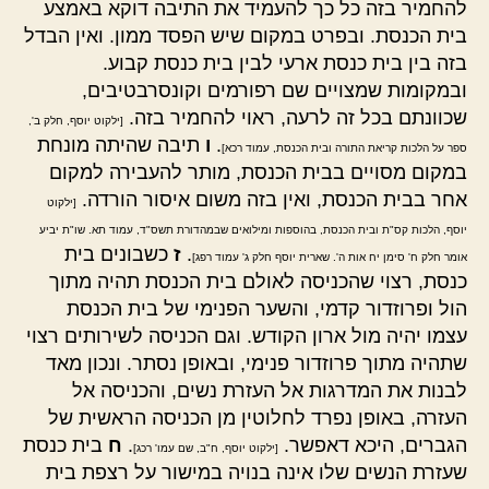
להחמיר בזה כל כך להעמיד את התיבה דוקא באמצע
בית הכנסת. ובפרט במקום שיש הפסד ממון. ואין הבדל
בזה בין בית כנסת ארעי לבין בית כנסת קבוע.
ובמקומות שמצויים שם רפורמים וקונסרבטיבים,
שכוונתם בכל זה לרעה, ראוי להחמיר בזה.
[ילקוט יוסף, חלק ב',
.
ו
תיבה שהיתה מונחת
ספר על הלכות קריאת התורה ובית הכנסת, עמוד רכא]
במקום מסויים בבית הכנסת, מותר להעבירה למקום
אחר בבית הכנסת, ואין בזה משום איסור הורדה.
[ילקוט
יוסף, הלכות קס"ת ובית הכנסת, בהוספות ומילואים שבמהדורת תשס"ד, עמוד תא. שו"ת יביע
.
ז
כשבונים בית
אומר חלק ח' סימן יח אות ה'. שארית יוסף חלק ג' עמוד רפג]
כנסת, רצוי שהכניסה לאולם בית הכנסת תהיה מתוך
הול ופרוזדור קדמי, והשער הפנימי של בית הכנסת
עצמו יהיה מול ארון הקודש. וגם הכניסה לשירותים רצוי
שתהיה מתוך פרוזדור פנימי, ובאופן נסתר. ונכון מאד
לבנות את המדרגות אל העזרת נשים, והכניסה אל
העזרה, באופן נפרד לחלוטין מן הכניסה הראשית של
הגברים, היכא דאפשר.
.
ח
בית כנסת
[ילקוט יוסף, ח"ב, שם עמו' רכג]
שעזרת הנשים שלו אינה בנויה במישור על רצפת בית