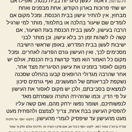
.
ו
אסור לעשן סיגריות בבית כנסת, ואפילו אם
ח"ג עמ' רפד]
יש שתי פרוכות בארון הקודש, אחת מבפנים ואחת
מבחוץ, אין להתיר עישון בבית הכנסת. ומכל מקום אם
לומדים שם שיעור בהלכה או בתלמוד, מותר למי שרגיל
הרבה בעישון, לעשן בבית הכנסת בעת השיעור, אם
קשה לו לשהות זמן רב בלא עישון. וכן מותר לבני
ישיבות לעשן בבית המדרש, באופן שראשי הישיבה
מסכימים לכך, ואין העישון גורם הפרעה לאחרים. ומכל
מקום כל האמור הוא מצד קדושת בית הכנסת, אולם יש
מקום לאסור בזמנינו את עישון הסיגריות מצד אחר,
אחר שהרבה מגדולי הרופאים קבעו בהחלט שסכנה
נשקפת לבריאותם של המעשנים, ואף גורמים סיכון
לנמצאים בסביבתם, ולכן יש מקום לאסור את העישון
על פי הדין, וכמו שהזהירה התורה ונשמרתם מאד
לנפשותיכם, ושומר נפשו ירחק מהם, ואם קשה עליו
להפסיק העישון בבת אחת, צריך לצמצם ולהפחית מעט
מעט מהעישון עד שיפסיק לגמרי מהעישון.
[ילקוט יוסף, על הלכות
קס"ת וביהכ"נ עמוד רמא. ילקוט יוסף כיבוד אב ואם פרק ז הערה טז. הליכות עולם חלק א' עמוד