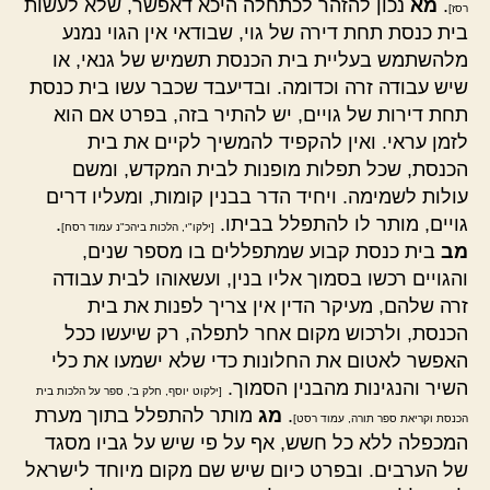
.
מא
נכון להזהר לכתחלה היכא דאפשר, שלא לעשות
רסז]
בית כנסת תחת דירה של גוי, שבודאי אין הגוי נמנע
מלהשתמש בעליית בית הכנסת תשמיש של גנאי, או
שיש עבודה זרה וכדומה. ובדיעבד שכבר עשו בית כנסת
תחת דירות של גויים, יש להתיר בזה, בפרט אם הוא
לזמן עראי. ואין להקפיד להמשיך לקיים את בית
הכנסת, שכל תפלות מופנות לבית המקדש, ומשם
עולות לשמימה. ויחיד הדר בבנין קומות, ומעליו דרים
גויים, מותר לו להתפלל בביתו.
.
[ילקו"י, הלכות ביהכ"נ עמוד רסח]
מב
בית כנסת קבוע שמתפללים בו מספר שנים,
והגויים רכשו בסמוך אליו בנין, ועשאוהו לבית עבודה
זרה שלהם, מעיקר הדין אין צריך לפנות את בית
הכנסת, ולרכוש מקום אחר לתפלה, רק שיעשו ככל
האפשר לאטום את החלונות כדי שלא ישמעו את כלי
השיר והנגינות מהבנין הסמוך.
[ילקוט יוסף, חלק ב', ספר על הלכות בית
.
מג
מותר להתפלל בתוך מערת
הכנסת וקריאת ספר תורה, עמוד רסט]
המכפלה ללא כל חשש, אף על פי שיש על גביו מסגד
של הערבים. ובפרט כיום שיש שם מקום מיוחד לישראל