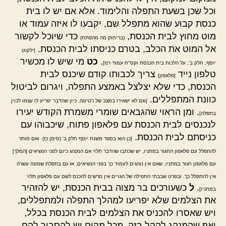
וכל שכן בשעת התפלה והלימוד. אלא אם יש לו בית
כנסת קבוע שהוא מתפלל שם, יקבעו לו איזה עמוד או
מוט מחוץ לבית הכנסת,
כדי שיוכל לקשור
(בריחוק מה מהפתח)
אל המוט את הכלב, בטרם כניסתו לבית הכנסת.
[ילקוט
.
כט
מי שיש לו מכשיר
יוסף, חלק ב', על הלכות בית הכנסת וקס"ת עמוד רנז]
טלפון נייד
צריך לכבותו קודם שיכנס לבית
[פלאפון]
הכנסת, כדי שלא יצלצל באמצע התפלה, ויגרום לביטול
כוונת המתפללים.
[וגם לא ישאירו במצב של רטיטה, כיון שהדבר יפריע לו עצמו לכוין
. ומן הראוי שהגבאים שומרי משמרת הקודש יעירו
בתפלה]
לנכנסים לבית הכנסת עם פלאפון פתוח, שיכבוהו עם
כניסתם לבית הכנסת.
[כן הוא בספר משנת יוסף חלק ב' (סימן כז). ואם מותר
להתפלל עם פלאפון החגור במתניו, יש שכתבו שהדבר תלוי אם המנהג כיום לפני הנשיאים [המלך]
עם פלאפון חגור במתניו, שאם אין נוהגים לעמוד כך בפני הנשיאים, אז גם בתפלת שמונה עשרה
אין להתפלל כך. ובפרט שבבתי התפילה של הגויים אין מרשים להכנס לשם עם פלאפון תלוי
.
ל
כשעורכים בר מצוה בבית הכנסת, יש להזהיר
במתניו]
את הצלמים שלא יפריעו למהלך התפלה ולמתפללים,
ויש שאסרו להכניס את הצלמים לבית הכנסת בכלל,
ואף שהמנהג להקל בזה, מכל מקום יש להסביר להם