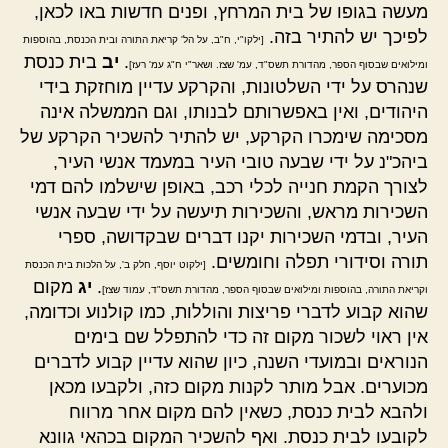
מעשה בגופו של בית המרחץ, ופנים חדשות באו לכאן,
לפיכך יש להתיר בזה.
[ילקו"י, ח"ב, על הל' קריאת התורה ובית הכנסת, בהוספות
.
יב
בית כנסת
ומילואים שבסוף הספר, מהדורת תשס"ד, עמ' שצז. ושאר"י ח"ג עמ' רעז]
שנהרס על ידי השלטונות, והקרקע עדיין מוחזקת בידי
היהודים, ואין באפשרותם לבנותו, וגם הממשלה אינה
מסכימה שימכרו הקרקע, יש להתיר להשכיר הקרקע של
ביהכ"נ על ידי שבעה טובי העיר במעמד אנשי העיר,
לצורך הקמת חנייה לכלי רכב, באופן שישלמו להם דמי
השכירות מראש, והשכירות תיעשה על ידי שבעה אנשי
העיר, ובדמי השכירות יקנו דברים שבקדושה, ספרי
תורה וסידורי תפלה וחומשים.
[ילקוט יוסף, חלק ב', על הלכות בית הכנסת
.
יג
מקום
וקריאת התורה, בהוספות ומילואים שבסוף הספר, מהדורת תשס"ד, עמוד שצז]
שהוא קבוע לדברי פריצות והוללות, כמו קולנוע וכדומה,
אין ראוי לשכור מקום זה כדי להתפלל שם בימים
הנוראים ובמועדי השנה, כיון שהוא עדיין קבוע לדברים
מכוערים. אבל מותר לקנות מקום כזה, ולקבעו מכאן
ולהבא לבית כנסת, כשאין להם מקום אחר מרווח
לקובעו לבית כנסת. ואף להשכיר המקום בכהאי גוונא