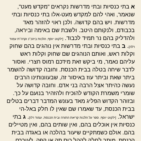
א
בתי כנסיות ובתי מדרשות נקראים "מקדש מעט",
שנאמר, ואהי להם למקדש מעט-אלו בתי כנסיות ובתי
מדרשות. ויש בהם קדושה. ולכן ראוי להזהר מאד
בכבודם, ולנקותם היטב. ולשבת שם באימה וביראה,
ולהדליק בהם נר תמיד לכבוד.
[ילקוט יוסף, הלכות ביהכ"נ וקרה"ת עמוד
.
ב
בתי כנסיות ובתי מדרשות אין נוהגים בהם שחוק
רלה]
וקלות ראש, ואותם הנוהגים שם שחוק וקלות ראש
עליהם נאמר, מי ביקש זאת מידכם רמוס חצרי. ואסור
לדבר שיחה בטלה בבית הכנסת. וחובה קדושה להשמר
ביתר שאת וביתר עוז באיסור זה, שבעוונותינו הרבים
נעשה כהיתר אצל הרבה בני אדם. וחובה קדושה על
שומרי משמרת הקודש להוכיח ולהזהיר בנועם על כך.
ובזוהר הקדוש הפליג מאד בעונש המדבר דברים בטלים
בבית הכנסת, עד שאמרו שם שאין לו חלק באל-הי
ישראל.
.
ג
בתי
[ילקוט יוסף, ספר על הלכות קריאת התורה ובית הכנסת, עמוד רלו]
כנסיות אין אוכלים בהם, ואין שותים בהם, ואין מטיילים
בהם. אולם כשמתקיים שיעור בהלכה או באגדה בבית
הכנסת, מותר לחלק לקהל כוס תה או קפה, לעוררם