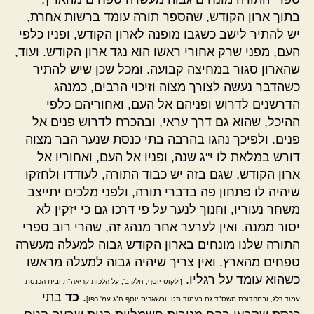
בתוך ארון הקודש, שהספר תורה עומד ברשות אחרת,
יש להתיר לישב כשגבו מופנה לארון הקודש, ופניו כלפי
העם, מפני שרק אחורי ראשו הוא נגד ארון הקודש. ועוד,
שהארון סגור במחיצה קבועה. ומכל שכן שיש להתיר
כשהדבר נעשה לצורך מצוה וזיכוי הרבים, כמנהג
הדרשנים לדרוש ופניהם אל העם, ואחוריהם כלפי
ההיכל, שהוא גם דרך עראי, ובהכרח לדרוש פנים אל
פנים. ולפיכך נהגו בהרבה בתי כנסת שנער הבר מצוה
דורש במלאת לו י"ג שנה, ופניו אל העם, ואחוריו אל
ארון הקודש, שגם בזה יש כבוד התורה, לעודדו ולחזקו
שיהיה לו פתחון פה בדברי תורה, ולפני מלכים יתייצב
משחר נעוריו, וחנוך לנער על פי דרכו גם כי יזקין לא
יסור ממנה. ואין לערער אחר מנהג זה, שהרי רוב ספרי
התורה שלנו מונחים בארון הקודש גבוה למעלה מעשרה
טפחים מהארץ. ואין צריך שיהיה גבוה למעלה מראשו
כשהוא עומד על רגליו.
[ילקוט יוסף, חלק ב', על הלכות קריאה"ת ובית הכנסת
.
כד
בתי
עמוד רלג, ובמהדורת תשס"ד גם בעמוד תט. ובשארית יוסף ח"ג עמ' רפו]