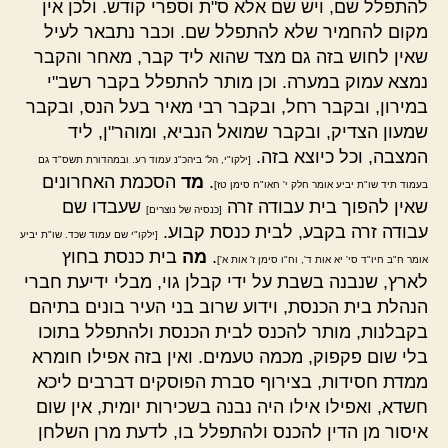
להתפלל שם, ויש שם אלא ס"ת וספרי קודש. ולכן אין
מקום להחמיר שלא להתפלל שם. וכבר נתבאר לעיל
שאין לחוש בזה גם מצד שהוא ליד קבר, מאחר והקבר
נמצא עמוק במערה. וכן מותר להתפלל בקבר רשב"י
במירון, ובקבר רחל, ובקבר רבי מאיר בעל הנס, ובקבר
שמעון הצדיק, ובקבר שמואל הנביא, ומוהר"ן, ליד
המצבה, וכל כיוצא בזה.
[ילקו"י, הל' ביהכ"נ עמוד רע. ובמהדורת תשס"ד גם
.
מד
הסכמת האחרונים
בעמוד תיד שו"ת יביע אומר חלק י' חאו"ח סימן טז]
שאין להפוך בית עבודה זרה
שעבדו שם
[כנסיה של נוצרים]
עבודה זרה בקבע, לבית כנסת קבוע.
[ילקו"י שם עמוד שכד. שו"ת יביע
.
מה
בית כנסת בחוץ
אומר ח"ב חיו"ד סי' יא אות ד', וח"ו סימן ז' אות א']
לארץ, שנבנה בשבת על ידי קבלן גוי, מבלי ידיעת חברי
הנהלת בית הכנסת, וידוע שרוב בני העיר בונים בתיהם
בקבלנות, מותר להכנס לבית הכנסת ולהתפלל בתוכו
בלי שום פקפוק, מכמה טעמים. ואין בזה אפילו חומרא
ממדת חסידות, בצירוף סברת הפוסקים דברבים ליכא
חשדא, ואפילו אילו היה נבנה בשכירות יומית, אין שום
איסור מן הדין להכנס ולהתפלל בו, לדעת מרן השלחן