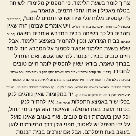
צריך לומר בשעת הלימוד. כי המפסיק מלימודו לשיחה
בטלה מאכילין אותו גחלי רתמים, שנאמר
(איוב
"הקוטפים מלוח עלי שיח ושרש רתמים לחמם",
ל)
(המפסיקים
. ויש אומרים שבזמן הזה שאין
באמצע לימוד התורה שנכתבה בלוחות. רש"י)
נזהרים כל כך בשיחה בבית המדרש אומרים רפואה
(לחיים
בבית המדרש. ונכון להחמיר באמצע הלימוד. אבל
טובים)
שלא בשעת הלימוד אפשר לסמוך על הסברא הנז' לומר
חיים טובים בבית הכנסת למי שנתעטש. ואם התחיל
בברוך שאמר, בודאי שאין להפסיק לומר חיים טובים
לחבירו.
[ילקו"י, הל' קס"ת וביהכ"נ עמוד רמז. שארית יוסף חלק ג' עמוד רפה. ומה שכתב
בהליכות עולם חלק ח' עמוד שפח, דאין ישנים בבית המדרש גם לא שינת עראי, כנראה כוונתו
למדת חסידות, וכמבואר בהערה שם להדיא. וראה בילקוט יוסף מהדורת תשס"ד עמוד תג, ובשו"ת
.
יד
במקומות שאין נוהגים לנגן
יביע אומר חלק ז' חאו"ח סימן כא אות א-ב]
בכלי שיר באמצע התפלות
, אין להתיר לנגן
(בימי חול)
בכינור ועוגב בעת התפלה. והאיסור הוא אף בימי החול,
וכל שכן בשבתות וימים טובים, ואף בעוגב שאינו פועל
על ידי חשמל יש לאסור, מפני שכן דרך הרפורמים לנגן
בעוגב בעת תיפלתם. אבל אם עורכים בבית הכנסת