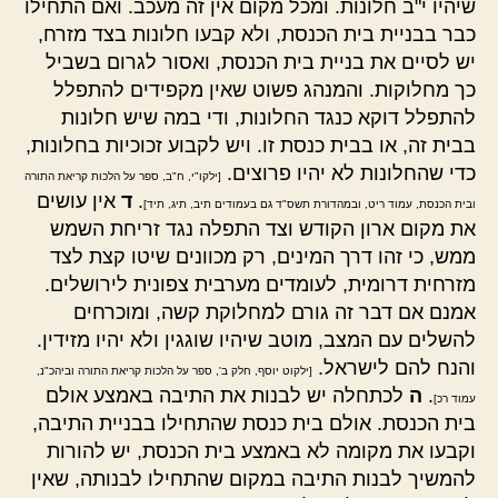
שיהיו י"ב חלונות. ומכל מקום אין זה מעכב. ואם התחילו
כבר בבניית בית הכנסת, ולא קבעו חלונות בצד מזרח,
יש לסיים את בניית בית הכנסת, ואסור לגרום בשביל
כך מחלוקות. והמנהג פשוט שאין מקפידים להתפלל
להתפלל דוקא כנגד החלונות, ודי במה שיש חלונות
בבית זה, או בבית כנסת זו. ויש לקבוע זכוכיות בחלונות,
כדי שהחלונות לא יהיו פרוצים.
[ילקו"י, ח"ב, ספר על הלכות קריאת התורה
.
ד
אין עושים
ובית הכנסת, עמוד ריט, ובמהדורת תשס"ד גם בעמודים תיב, תיג, תיד]
את מקום ארון הקודש וצד התפלה נגד זריחת השמש
ממש, כי זהו דרך המינים, רק מכוונים שיטו קצת לצד
מזרחית דרומית, לעומדים מערבית צפונית לירושלים.
אמנם אם דבר זה גורם למחלוקת קשה, ומוכרחים
להשלים עם המצב, מוטב שיהיו שוגגין ולא יהיו מזידין.
והנח להם לישראל.
[ילקוט יוסף, חלק ב', ספר על הלכות קריאת התורה וביהכ"נ,
.
ה
לכתחלה יש לבנות את התיבה באמצע אולם
עמוד רכ]
בית הכנסת. אולם בית כנסת שהתחילו בבניית התיבה,
וקבעו את מקומה לא באמצע בית הכנסת, יש להורות
להמשיך לבנות התיבה במקום שהתחילו לבנותה, שאין