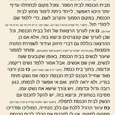
מבית הכנסת לבית הספר. ומכל מקום לכתחלה עדיף
יותר היכא דאפשר, לייחד כיתת לימוד מחוץ לבית
הכנסת, במקום הסמוך והקרוב לשם, כדי ללמד שם
לימודי חול.
[ילקו"י, הל' קס"ת וביהכ"נ עמ' רנב, ועמו' תח. יבי"א ח"ז סי' כא. וח"ט סי' קח
.
כו
אין לערוך הרצאות של חול בבית הכנסת, וכל
אות עז]
שכן לערוך שם קונצרטים וכיוצא בזה. אלא אם כן
ההרצאה כוללת גם דברי חיזוק ועידוד לשמירת התורה
והמצוות
. ומותר למסור
(כגון עריכת "סמינרים" לקרב רחוקים לצור מחצבתם)
שיעור לנשים בבית הכנסת, באופן שקובעים שעה
לנשים, ואין שם אנשים. אבל אסור ללמד נשים ריקמה,
וכדומה, בתוך בית כנסת.
.
כז
נכון ורצוי
[ילקו"י ח"ב שם, עמוד רנה]
מאד שחייל הנכנס לבית הכנסת יכסה את נשקו תחת
בגדיו, ולא יראה לחוץ. ואם אי אפשר לו לכסותו, כגון
רובה גדול וכדומה, ויש צורך שישא את נשקו עמו,
מסיבה בטחונית, וכיוצא בזה, יש להקל להכנס עם
הנשק לבית הכנסת לתפלה.
.
[ילקוט יוסף, הלכות קס"ת וביהכ"נ עמ' רנז]
כח
עיוור הרגיל ללכת עם כלב הנחייה, המוליכו ומדריכו
ממקום למקום, אין לו להכניס את הכלב לבית הכנסת,