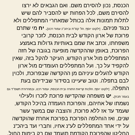
הכנסת, נכון להסירם משם. ואם הגבאים לא ירצו
להסירם משם, לכל הפחות יש להסביר להם שיש
לתלות תמונות אלה בכותל שמאחרי המתפללים ולא
כנגד פניהם.
.
יח
מי שתרם
[ילקוט יוסף, הל' קס"ת וביהכ"נ עמוד רכט]
פרוכת של ארון הקודש לבית הכנסת, לזכר קרובי
משפחתו, וכתב את שמם באותיות גדולות באמצע
הפרוכת, באופן שההקדשה מופיעה בגובה של חזה
המתפללים מול ארון הקודש, העיקר להקל בזה, שאין
להקפיד על כך. ועל המתפללים העומדים מול ארון
הקודש להעלים עיניהם מן ההקדשה שבפרוכת, ולכוין
לבם בתפלה. וטוב שיעיינו בסידור שבידיהם בעת
התפלה.
[ילקוט יוסף, הלכות קריאת התורה ובית הכנסת, עמוד רכט, ובמהדורת תשס"ד גם
.
יט
משפחה שהקדישו פרוכת לזכרו ולעילוי
בעמו' תכח]
נשמתו של אחיהם, והפרוכת הועמדה בהיכל הקודש,
שעמד עד אז ללא פרוכת, והוצבה שם במשך עשר
שנים, ואז הוחלפה הפרוכת בפרוכת אחרת שהוקדשה
על ידי אחד המתפללים לע"נ אחיו, וחברי ועד ביהכ"נ
החליטו שהפרוכת הקודמת תועמד שם רק בימות החול,