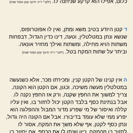
כלום, אפילו הוא קרקע שניתנה לו.
[ילקו"י דיני חינוך קטן עמוד שנח]
ד
קטן היודע בטיב משא ומתן, ואין לו אפוטרופוס,
שנשא ונתן במטלטלין, וטעה, דינו כדין הגדול, דבפחות
משתות הויא מחילה, ומשתות ואילך מחזיר אונאה.
וביתר על שתות המקח בטל.
[ילקו"י דיני חינוך קטן עמוד שנח]
ה
אין קנינו של הקטן קנין, ומכירתו מכר, אלא כשנעשה
במטלטלין מעשה משיכה, וכגון, אם הקטן הוא הקונה,
צריך למשוך את החפץ שקנה, ורק אז החפץ נקנה לו.
אבל בנתינת כסף בלבד הקטן יכול לחזור בו, ואין עליו
קללה ואיסור של מי שפרע מדור המבול וההפלגה הוא
יפרע ממי שלא עומד בדיבורו. אבל אם הקונה היה גדול,
ונתן כסף לקטן, אף שלא משך את המקח, אסור לו
לחזור בו מהמקח, כיון שנתן לו את הכסף, אם יחזור בו