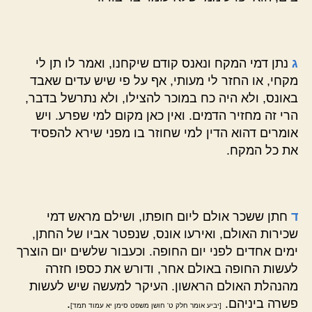
ג
נתן דמי המקח ונאנס קודם שיקחנו, ואמר לו תן לי
מקחי, או החזר לי מעותי, אף על פי שיש עדים שאבד
באונס, ולא היה כח במוכר להצילו, ולא נתרשל בדבר,
הרי זה מחזיר הדמים. ואין כאן מקום למי שפרע. ויש
אומרים דהוא הדין למי שחוזר בו מפני שירא להפסיד
את כל המקח.
ד
חתן ששכר אולם ליום חופתו, ושילם מראש דמי
שכירות האולם, ואירעו אונס, שנפטר אביו של החתן,
ימים אחדים לפני יום החופה. וכעבור שלשים יום הוצרך
לעשות החופה באולם אחר, ודורש את כספו חזרה
מהנהלת האולם הראשון. העיקר למעשה שיש לעשות
פשרה ביניהם.
.
[יביע אומר חלק ט' חושן משפט סימן יא עמוד תמד]