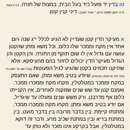
טו
בדין יד פועל כיד בעל הבית, במצות של תורה.
[יביע אומר
. דיני קנין קטן
ח"ט חושן משפט סימן י' עמוד תמב]
א
מעיקר הדין קטן שעדיין לא הגיע לכלל י"ג שנה ויום
אחד אין מקח וממכר שלו כלום, וכל משא ומתן שהקטן
עושה עם גדול אין לו שום תוקף מן התורה. והן הקטן והן
הגדול מעיקר הדין יכולים לחזור בהם מהעיסקא. אלא
שתיקנו חכמים בקטן שהגיע לגיל הפעוטות
[מגיל שש עד תשע כל
שיודע בטיב משא ומתן, שאם התעסק
אחד לפי חריפותו וחכמתו]
במקח וממכר במטלטלין, מקחו מקח וממכרו ממכר.
ואמנם קטן עד שש שנים שמקנה לאחרים, אין הקנייתו
כלום אף מדרבנן. ורק משש שנים ומעלה עד שיגדיל,
אם יודע בטיב משא ומתן, מקחו מקח וממכרו ממכר,
ומתנתו קיימת. בין בדבר מרובה בין בדבר מועט, בין
במתנת בריא ובין במתנת שכיב מרע. ודבר זה דוקא
במטלטלין. אבל בקרקע אינו מוכר ולא נותן עד