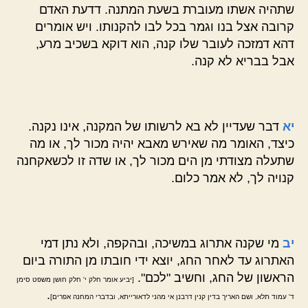
שתהיה אשתו מעוברת בשעת המתנה. דדעת האדם
קרובה אצל בנו וגמר בכל לבו להקנותו. ויש אומרים
דהא דמזכה לעובר שלו קנה, הוא דוקא בשכיב מרע,
אבל בבריא לא קנה.
יא
דבר שעדיין לא בא לרשותו של המקנה, אינו נקנה.
כיצד, האומר מה שאירש מאבא יהיה מכור לך, או מה
שתעלה מצודתי מן הים מכור לך, או שדה זו לכשאקחנה
קנויה לך, לא אמר כלום.
יב
מי שקנה אתרוג במשיכה, ובהקפה, ולא נתן דמי
האתרוג עד לאחר החג, יוצא ידי חובתו מן התורה ביום
הראשון של החג, וחשיב "לכם".
[יביע אומר חלק י' חלק חושן משפט סימן
.
ד' עמוד תלא, ושם האריך בדין קנין דרבנן אי מהני לדאורייתא, ובדברי המחנה אפרים]