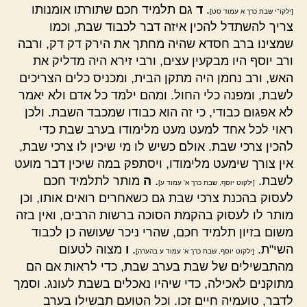
.
ד
גם תלמיד חכם שתורתו אומנותו
[ילקו"י שבת כרך א עמוד סט]
צריך להשתדל להכין איזה דבר לכבוד שבת, וכמו
שמצינו ברב חסדא שהיה מחתך את הירק דק דק, ורבה
ורב יוסף היו מבקעין עצים, ורבי זירא היה מדליק את
האש, ורב נחמן היה מתקן הבית, ומכניס כלים הצריכים
לשבת, ומפנה כלי החול. ומהם ילמד כל אדם ולא יאמר
לא אפגום כבודי, כי זה הוא כבודו שמכבד השבת. ולכן
ראוי לכל אחד למעט מעט מלימודו בערב שבת כדי
להכין צרכי שבת. אולם כשיש לו מי שיכין לו צרכי שבת,
אין צורך שימעט מלימודו, ויסתפק במה שיכין דבר מועט
לשבת.
.
ה
מותר לתלמיד חכם
[ילקוט יוסף, שבת כרך א' עמוד ע]
לעסוק בהכנת צרכי שבת גם כשאחרים רואים אותו, וכן
מותר לו לעסוק בהקמת הסוכה ברשות הרבים, ואין בזה
משום בזיון תלמיד חכם, שהרי ניכר שעושה כן לכבוד
השי"ת.
.
ו
מצוה לטעום
[ילקוט יוסף, שבת כרך א' עמוד ע בהערה]
מהתבשילים של שבת בערב שבת, כדי לראות אם הם
מתוקנים לאכילה, כדי שיהיו נאכלים בשבת לעונג. וסמך
לדבר, טועמיה חיים זכו. וכל הטועם תבשילו בערב