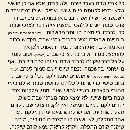
כל צרכי שבת בערב שבת, ולא קודם, אלא אם כן חושש
שלא ימצא לקנותם ביום שישי. ואפילו יש לו כמה עבדים
לשמשו, או יש לו אשה ובנים או בנות המכינים עבורו
צרכי שבת, ישתדל להכין בעצמו איזה דבר לצרכי שבת
כדי לכבדו. כי מצוה בו יותר מבשלוחו.
.
[ילקו"י שבת כרך א עמוד סז]
ב
הזיעה שהאדם מזיע בהכנת צרכי שבת, הקדוש ברוך
הוא מוחק בה את העוונות כמו הדמעות. ולכן אין
להתעצל בטירחא בהכנת צרכי שבת.
. וטוב לומר
[שעה"כ]
על כל דבר שקונה לכבוד שבת, כי זהו לכבוד שבת. ואף
מי שהכין בהשכמה, מצוה שיוסיף גם סמוך לערב.
[ילקו"י
ג
יש אומרים שנכון לקנות כל צרכי שבת
שבת כרך א עמוד סט]
ביום שישי, כדי שתחול עליהם קדושת שבת. אולם בימי
החורף הקצרים, כשיש לחוש שאם ימתין מלקנות צרכי
שבת ביום שישי, לא ימצא כמה מצרכי שבת בשוק,
יקדים לקנות מיום חמישי. ואין לקנות צרכי שבת קודם
תפלת שחרית, ואם יש לחוש שאם ימתין מלקנות עד
אחר התפלה, לא ישארו לו המצרכים הטובים, מותר
שיקנה קודם התפלה, ויקרא קריאת שמע קודם שיקנה.