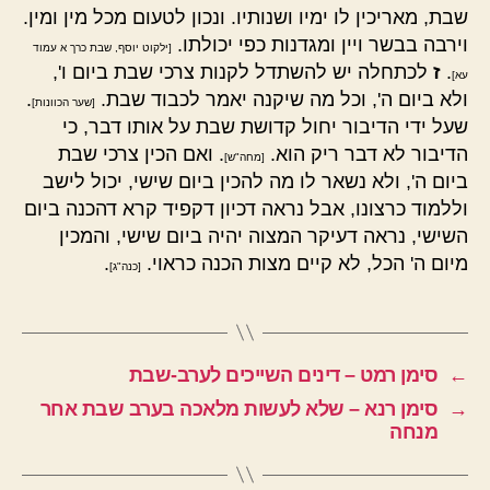
שבת, מאריכין לו ימיו ושנותיו. ונכון לטעום מכל מין ומין.
וירבה בבשר ויין ומגדנות כפי יכולתו.
[ילקוט יוסף, שבת כרך א עמוד
.
ז
לכתחלה יש להשתדל לקנות צרכי שבת ביום ו',
עא]
ולא ביום ה', וכל מה שיקנה יאמר לכבוד שבת.
.
[שער הכוונות]
שעל ידי הדיבור יחול קדושת שבת על אותו דבר, כי
הדיבור לא דבר ריק הוא.
. ואם הכין צרכי שבת
[מחה"ש]
ביום ה', ולא נשאר לו מה להכין ביום שישי, יכול לישב
וללמוד כרצונו, אבל נראה דכיון דקפיד קרא דהכנה ביום
השישי, נראה דעיקר המצוה יהיה ביום שישי, והמכין
מיום ה' הכל, לא קיים מצות הכנה כראוי.
.
[כנה"ג]
←
סימן רמט – דינים השייכים לערב-שבת
→
סימן רנא – שלא לעשות מלאכה בערב שבת אחר
מנחה