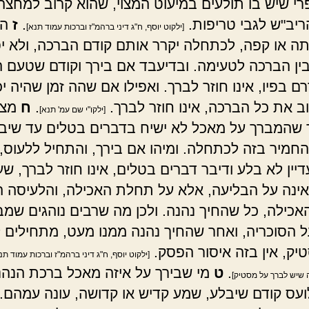
פרי שיש בו תולעים במיעוט המצוי, שהוא קרוב למחצה
ריב"ש לגבי טריפות.
.
ז
המ
[ילקוט יוסף, ח"ג דיני ברהמ"ז וברכות עמוד תנא]
תה או קפה, לכתחלה יקרר אותם קודם הברכה, ולא י
ין הברכה לטעימה. ובדיעבד אם בירך וקודם שטעם 
ם בפיו, אינו חוזר לברך. ואפילו אם שהה זמן שהיה יכ
ב את כל הברכה, אינו חוזר לברך.
.
ח
מצו
[ילקו"י שם עמ' תנא]
שהמברך על מאכל לא ישיח בדברים בטלים עד שיבל
החמיר בזה לכתחלה. ומיהו אם בירך, והתחיל ללעוס, 
דיין לא בלע ודיבר דברים בטלים, אינו חוזר לברך, שע
ינה על הבליעה, אלא על תחלת האכילה, והלעיסה ה
כילה, כל שהחיך נהנה. ולכן מה שרבים נוהגים שמב
 הסוכריה, ואחר שהחיך נהנה ממנו מעט, מתחילים 
טיק, אין בזה איסור הפסק.
[ילקוט יוסף, ח"ג דיני ברהמ"ז וברכות עמוד תנב
.
ט
מי שבירך על איזה מאכל ברכת הנהני
 שיש לברך על מסטיק]
לועס קודם שיבלע, שמע קדיש או קדושה, עונה עמהם. ו