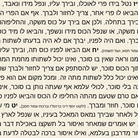
יז
נטל בידו פרי לאוכלו, ובירך עליו, ונפל מידו ונאבד, א
ביאו לו פרי אחר, צריך לחזור ולברך. אף אם הפרי הי
רך בתחלה. ולכן אם בירך על כוס משקה, והחליפוהו
משקה, או שנפל הכוס מידו ונשפך, והביאו לו מיד כו
ברך. ואם היה לפניו, יברך אם לא היה בדעתו לשתות מ
.
יח
אם הביאו לפניו כוס תה, ובירך עליו
 עמוד תסא, ועמ' תשמה]
ו וראה שאין בו סוכר, ואינו יכול לשתותו מחמת המר
תוך הכוס סוכר, יש להסתפק אם צריך לחזור ולברך שה
אינו יכול כלל לשתות מתה זה. ומכל מקום אם הוא פ
בלי סוכר, לכולי עלמא אף שעתה נותן בו סוכר, אינו
אם טרם שטעם מהתה החליפו לו הכוס והביאו לפניו כ
סוכר, חוזר ומברך.
.
יט
מי ש
[ילקוט יוסף דיני ברהמ"ז וברכות עמוד תסב]
 ולאחר שבירך נמאס המאכל בעיניו, או שנפל לארץ 
 יש אומרים שמאחר ואיסור בל תשקצו באכילת דבר 
ור מדרבנן בעלמא, ואילו איסור ברכה לבטלה לדעת מ