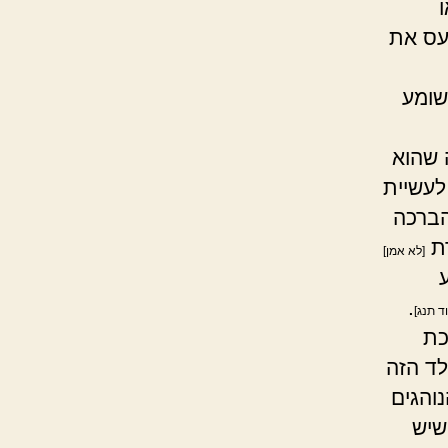
ועס את
שומע
 שהוא
 לעשיית
הברכה
רת
[לא אמן]
.
ד תנג]
כת
לד הזה
נוהגים
שיש