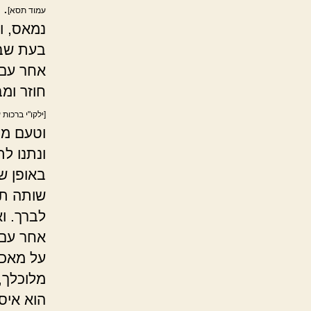
.
עמוד תסא]
נמאס, וה
בעת שבי
אחר עם 
חוזר ומ
[ילקו"י ברכות
וטעם ממנ
ונתנו ל
באופן ש
שותה תה 
לברך. ו
אחר עם 
על מאכל
מלוכלך,
הוא איס