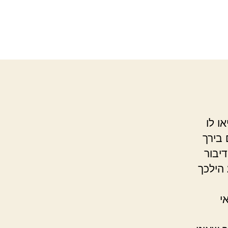
ו לו
 בירך
דיבור
הילכך
י