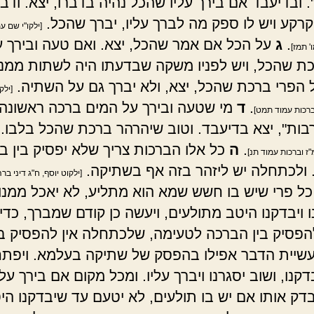
 ובדיעבד אם בירך עליו שהכל נהיה בדברו, יצא. ודבר
 קרקע ויש לו ספק מה לברך עליו, יברך שהכל.
[ילקו"י שם ע
.
ג
על הכל אם אמר שהכל, יצא. ואם טעה ובירך ע
' תמז]
ת שהכל, ויש לפניו משקה שבדעתו היה לשתות ממנו
ל הפרי ברכת שהכל, יצא, ולא יברך גם על השתיה.
[ילק
.
ד
מי שטעה ובירך על המים ברכה ראשונה 
ברכות עמוד תמט]
בות", יצא בדיעבד. וטוב שיהרהר ברכת שהכל בלבו.
.
ה
כל אלו הברכות צריך שלא יפסיק בין ב
"ז וברכות עמוד תנ]
 ולכתחלה יש ליזהר בזה אף בשתיקה.
[ילקוט יוסף, ח"ג דיני בר
ל פרי שיש בו חשש שמא הוא מתליע, לא יאכל ממנו
 ויבדקנו היטב מתולעים, ויעשה כן קודם שמברך, כדי
הפסיק בין הברכה לטעימה, שלכתחלה אין להפסיק בי
שיית הדבר אפילו בהפסק של שתיקה בעלמא. ויפת
דקנו, ושוב יסגרנו ויברך עליו. ומכל מקום אם בירך על
דק אותו אם יש בו תולעים, לא יטעם עד שיבדקנו הי