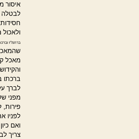
איסור מ
לבטלה ל
חסידות,
ולאכול 
ברהמ"ז וברכו
שהמאכל 
מאכל קו
והקידוש
ברכתו 
לברך על
מפני של
פירות, 
לפניו א
ואם כיון
צריך לבר