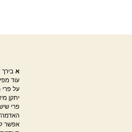
א
בירך ע
עוד מפי
על פרי ה
יתקן מי
פרי שיש 
האדמה",
אפשר לו