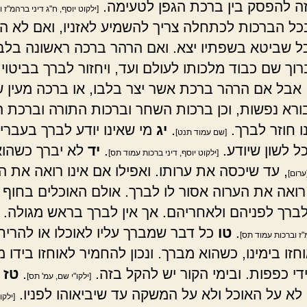
ה להפסק בין ברכת הגפן לטעימה.
[ילקוט יוסף, ח"ג דיני ברהמ"ז 
ל הברכות לכתחלה צריך להשמיע לאזניו, ואם לא ה
 כל שביטא בשפתיו יצא. ואם הרהר ברכה ראשונה בלבו
וך שם כבוד מלכותו לעולם ועד, ויחזור לברך בביטוי
אבל אם הרהר ברכת אשר יצר בלבו, או ברכה מעין 
ורא נפשות, וכן ברכות השחר וברכות התורה וברכת המ
נו חוזר לברך.
.
יג
מי שאינו יודע לברך בעברית
[שם עמוד תנט]
ל לשון שיודע.
.
יד
לא יברך כשהוא
[ילקוט יוסף, דיני ברכות עמוד תס]
, עד שיכסה את ערותו. ואפילו אם אינו רואה את ה
ערום]
רואה את הערוה אסור לו לברך. אולם האוכלים בחוף 
ברך לפניהם ולאחריהם. אך אין לברך בראש מגולה.
.
טו
כל דבר שמברך עליו לאוכלו או להריח 
"ז וברכות עמוד תס]
חזו בימינו, כשהוא מברך. ונכון להחמיר לאוחזו בידו 
די כפפות. ובימי הקור יש להקל בזה.
.
טז
א
[ילקו"י שם, עמ' תס]
לא על האוכל ולא על המשקה עד שיביאוהו לפניו.
[ילקו