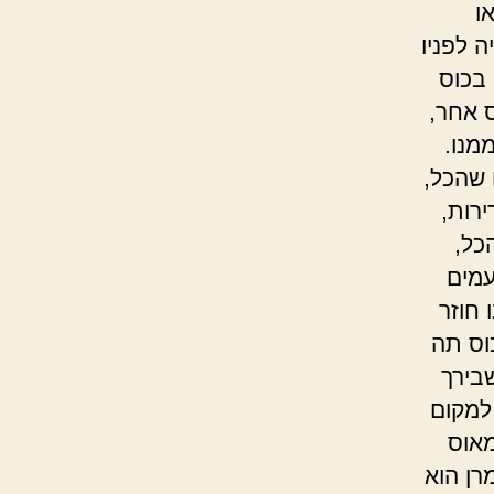
ו
ה לפניו
 בכוס
ס אחר,
מנו.
 שהכל,
ירות,
כל,
עמים
 חוזר
וס תה
בירך
למקום
מאוס
רן הוא