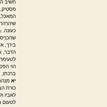
חשיב הפס
מסטיק, 
המאכל, 
שיהרהר 
כעונה.
[
שהכניס 
בירך, אי
הדבר, א
לטעימה,
הוי הפס
ברכתו, 
יא
מנהגי
כורת הבר
לאביו ול
לטעום מ