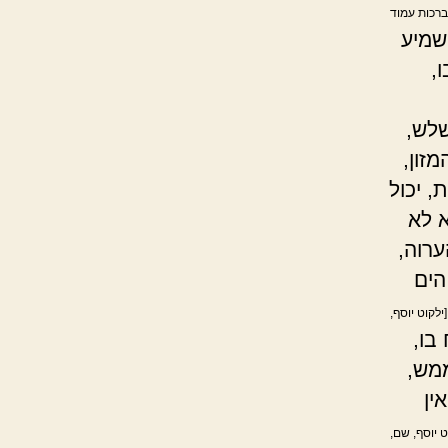
וברכות עמוד
שמיע
,
שלש,
זון,
, יכול
 לא
ערוה,
הים
[ילקוט יוסף,
בו,
ממש,
ין
ט יוסף, שם,