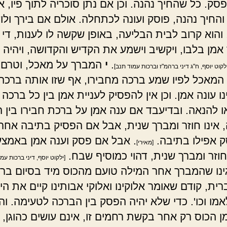
ק. כל שהחיך נהנה. וכן אם נתן סוכריה לתוך פיו, או
והחיך נהנה, פוסק ועונה לכתחלה. אולם אם בירך ול
והוא קרוב לבית הבליעה, באופן שקשה לו לענות, די
אמן בלבו, ויקשיב וישמע את הקדיש והקדושה, ויהיה 
.
י
המברך על מאכל, וטרם
ילקוט יוסף, ח"ג דיני ברהמ"ז וברכות עמוד תנב]
המאכל לפיו שמע ברכה מחבירו, אף שזו אותה ברכה
נו עונה אמן. וכן אין להפסיק לעניית אמן בין כל ברכה
ו להנאה. ובדיעבד אם ענה אמן על ברכת חבירו בין 
 אינו חוזר ומברך שנית, אבל אם הפסיק בתיבה אח
ק אפילו בתיבה.
. אבל אם פסק וענה אמן באמצע
[מאירי]
חוזר ומברך שנית, דהוי כמוסיף שבח.
[ילקוט יוסף, דיני ברכות עמו
נו שהמברך אחר המילה טועם מהכוס מיד בסיום בר
ית, קודם שאומר אלוקינו ואלוקי אבותינו קיים את הי
אמו וכו'. כדי שלא יהיה הפסק בין הברכה לטעימה. וה
ן הכוס רק אחר בקשת רחמים זו, אינם עושים כהוגן, 