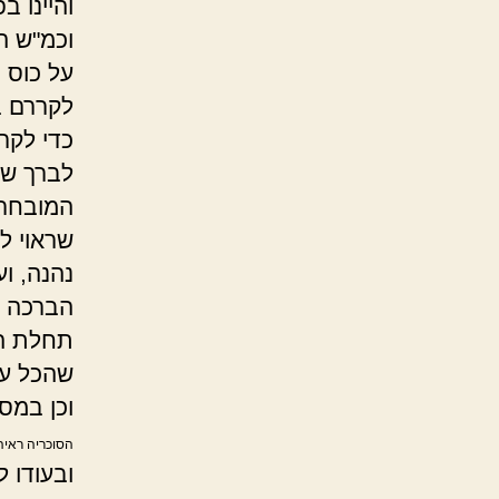
והיינו ב
וכמ"ש ה
על כוס 
לקררם ב
כדי לקרר
לברך שו
המובחר 
שראוי ל
נהנה, וע
הברכה א
תחלת הא
שהכל על
וכן במס
הסוכריה ראיה
ובעודו 