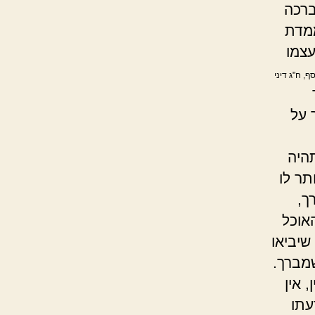
ברכה
ממדת
עצמו
סף, ח"ג דיני
 על
היה
תר לו
ך,
וכל
שיביאו
שמברך.
 אין
עתו