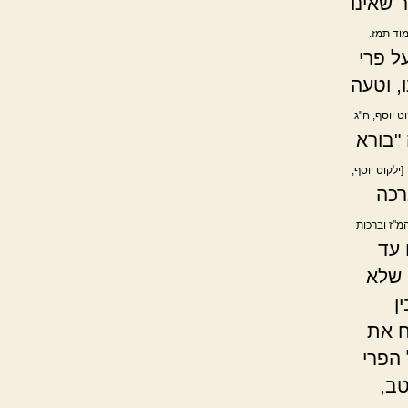
 שאינו
מוד תמז.
ל פרי
, וטעה
וט יוסף, ח"ג
"בורא
[ילקוט יוסף,
רכה
המ"ז וברכות
 עד
 שלא
ן
ח את
 הפרי
טב,