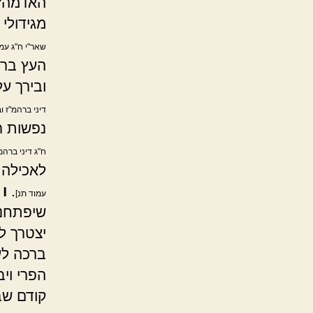
האדמה".
מגידולי
שאר"י ח"ג עמו
העץ ברכ
ובירך ע
דיני ברהמ"ז ו
נפשות ר
ח"ג דיני ברהמ
לאכילה.
.
ו
כ
עמוד תנ]
שיפתחנו
יצטרך ל
ברכה לע
הפרי ויב
קודם שב