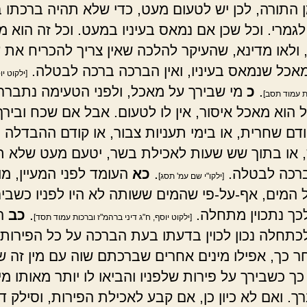
ן התורה, לכן יש לטעום מעט, כדי שלא תהיה ברכתו 
גמרי. וכל שכן אם נמאס בעיניו במעט. וכל זה הוא 
 ולאו מדינא, שהעיקר להלכה שאין צריך להכריח את 
מאכל שנמאס בעיניו, ואין הברכה ברכה לבטלה.
[ילקוט יו
.
כ
מי שבירך על מאכל, ולפני הטעימה נתברר
ת עמוד תסב]
הוא מאכל איסור, אין לו לטעום. אבל אם שכח ובירך
דם שחרית, או בימי תעניות צבור, או קודם ההבדלה
, או בתוך שש שעות לאכילת בשר, יטעם מעט שלא ת
ברכה לבטלה.
.
כא
העומד לפני המעיין, מו
[ילקו"י שם עמ' תסג]
 המים, אף-על-פי שהמים ששותה לא היו לפניו כשביר
כך נתכוין מתחלה.
.
כב
הא
[ילקוט יוסף, ח"ג דיני ברהמ"ז וברכות עמוד תסד]
לכתחלה נכון לכוין בדעתו בעת הברכה על כל הפירות 
חר כך, אפילו מינים אחרים שברכתם שוה עם מין זה 
 כך כשבירך על פירות שלפניו והביאו לו יותר מאותו מין,
ך. ואם לא כיון כן, אם קבע לאכילת הפירות, וסילק ד