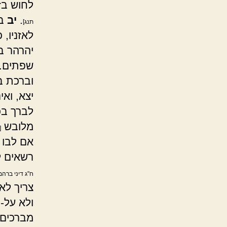
לחוש בז
.
יב
בכ
תנג]
לאזניו,
יהרהר בר
שפתים. 
וברכת ב
יצא, ואי
לברך בכ
מלובש
[
אם לבו 
רשאים ל
ח"ג דיני ברהמ
צריך לאו
ולא על-י
מברכים 