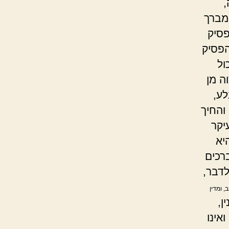
,
ברך
פסיק
הפסיק
ול
ה מן
ע,
והחיך
יקר
יא
רכים
לדבר,
, ומדין
ן,
אינו