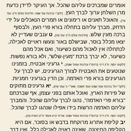
אומרים שמברכים עליהם שהכל. אך העיקר לדידן כדעת
מרן השלחן ערוך לברך העץ.
[ילקו"י ברכות עמ' שצה. הליכות עולם ח"ב עמ'
. והאוכל תאנים או רימונים או תמרים הנאכלים על ידי
צד]
הדחק, מברך עליהם בתחלה בורא פרי העץ, ולבסוף
ברכה מעין שלש.
.
ט
ענבים שעדיין לא
[הליכות עולם ח"ב עמ' צה]
יצאו מכלל בוסר, שבישלם באור ונעשו ראויים לאכילה,
לכתחלה אין לאכול מהם כשיעור, ואם אכל מהם
כשיעור, לא יברך ברכת "מעין-שלש", ולא בורא נפשות.
.
י
גרעיני אבטיח, בזמנינו
[ילקוט יוסף, ח"ג דיני ברהמ"ז וברכות עמוד שצה]
שנוטעים את האבטיח לצורך הגרעינים, יש לברך על
הגרעינים בורא פרי האדמה. וכן הדין בגרעיני חמניות.
.
יא
גרעינים מתוקים
[ילקו"י הל' ברכות עמו' שצט ועמ' תשכה. שאר"י ג' עמו' שיז]
של פירות הארץ, ואוכל אותם בפני עצמן, אף שברכתם
"בורא פרי האדמה", נהגו לברך עליהם שהכל. והמברך
עליהם האדמה הרשות בידו אפילו שנהגו לברך שהכל.
.
[ילקוט יוסף, ח"ג דיני ברהמ"ז וברכות עמוד שצט. שו"ת יביע אומר ח"ט הערה צה]
יב
קליפת אתרוג מרוקחת בדבש או בסוכר, אם היא
הקליפה החיצונה, שאינה ראויה לאכילה כלל, ואין דרך