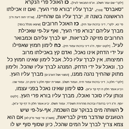
.
כו
האוכל פרי הנקרא
[ילקו"י שם עמו' תשלב. וע"פ המבואר לעיל]
"סאברס"
, יברך עליו "בורא פרי העץ", ואם זו אכילתו
(צבר)
הראשונה בשנה זו, יברך עליו גם שהחיינו.
[שו"ת יחוה דעת ח"ב
.
כז
האוכל חרובים
סי' כא, ילקו"י, דיני ברכות עמ' תיז]
[שיצאו מכלל בוסר]
מברך עליהם "בורא פרי העץ", ואף על-פי שאכילת
החרובים מזיקה לבריאות, יש לברך עליהם וכמבואר
לעיל.
.
כח
לימון חמוץ שאפילו
[ילקוט יוסף, ח"ג דיני ברכות עמוד תיז]
על ידי הדחק אינו נאכל, ואדם קץ באכילתו מרוב
חמיצותו, אין לברך עליו כלל, אבל לימון שאינו חמוץ כל
כך, ונאכל על ידי הדחק, המנהג לברך עליו שהכל. ולימון
מתוק שהחיך נהנה ממנו,
מברך עליו העץ.
[המצוי אצל הערבים]
[ילקו"י חלק ג', דיני ברכות עמוד תיח, ועמוד תשלב. ושארית יוסף חלק ג' סימן רב, עמוד שכו.
.
כט
לימון שאינו נאכל בפני עצמו,
ויביע אומר חלק ח דף קד ע"א]
ונותן עליו סוכר ואוכלו, מברך עליו בורא פרי העץ.
[ילקוט
.
יוסף, ח"ג דיני ברהמ"ז וברכות מהדורת תשס"ד, עמוד תשלג. יביע אומר חלק ח' דף קד ע"א]
ל
השותה מים בבוקר עם השכמה, אף-על-פי שיש
הטוענים שהדבר מזיק לבריאות,
אם הוא
[משנ"ב סי' קעד ס"ק לא]
צמא צריך לברך על המים שהכל, כיון שסוף סוף יש לו