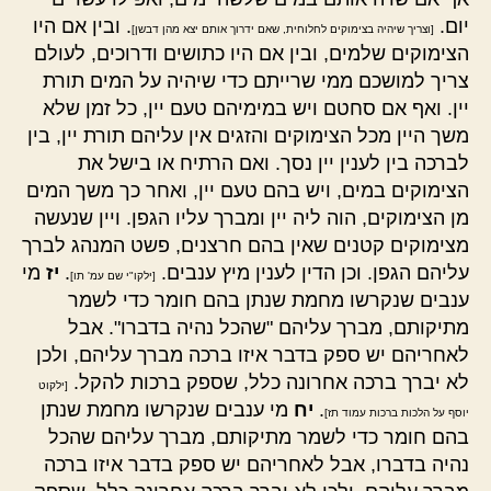
יום.
. ובין אם היו
[וצריך שיהיה בצימוקים לחלוחית, שאם ידרוך אותם יצא מהן דבשן]
הצימוקים שלמים, ובין אם היו כתושים ודרוכים, לעולם
צריך למושכם ממי שרייתם כדי שיהיה על המים תורת
יין. ואף אם סחטם ויש במימיהם טעם יין, כל זמן שלא
משך היין מכל הצימוקים והזגים אין עליהם תורת יין, בין
לברכה בין לענין יין נסך. ואם הרתיח או בישל את
הצימוקים במים, ויש בהם טעם יין, ואחר כך משך המים
מן הצימוקים, הוה ליה יין ומברך עליו הגפן. ויין שנעשה
מצימוקים קטנים שאין בהם חרצנים, פשט המנהג לברך
עליהם הגפן. וכן הדין לענין מיץ ענבים.
.
יז
מי
[ילקו"י שם עמ' תו]
ענבים שנקרשו מחמת שנתן בהם חומר כדי לשמר
מתיקותם, מברך עליהם "שהכל נהיה בדברו". אבל
לאחריהם יש ספק בדבר איזו ברכה מברך עליהם, ולכן
לא יברך ברכה אחרונה כלל, שספק ברכות להקל.
[ילקוט
.
יח
מי ענבים שנקרשו מחמת שנתן
יוסף על הלכות ברכות עמוד תז]
בהם חומר כדי לשמר מתיקותם, מברך עליהם שהכל
נהיה בדברו, אבל לאחריהם יש ספק בדבר איזו ברכה