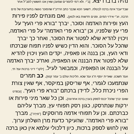
נהיה בדברו יצא.
[ב"י. ולא דמי לתמרים שמעכן שאין אנו חוששין לסב"ל אחר
שבדיעבד אינה ברכה לבטלה, דשאני הכא שכבר כתב הרדב"ז שהסוכר נעשה בתערובת של מים
. ואם מונחים לפניו פירות
הרבה, וע"י אידוי המים, ופנים חדשות באו לכאן]
העץ ופירות האדמה וסוכר, יברך "בורא פרי העץ" על
פרי עץ שלפניו, וכן "בורא פרי האדמה" על פרי האדמה,
ויכוין להדיא שלא לפטור את הסוכר, ואחר כך יברך
שהכל על הסוכר. והוא הדין כשיש לפניו תפוח שברכתו
ודאי העץ, וכן בננה או פאפיה, יקדים העץ ויכוין להדיא
שלא לפטור את הבננה או הפאפיה, ואח"כ יברך האדמה
על הבננה או הפאפיה, וכמבואר לעיל.
[ילקו"י דיני ברכות עמ' תי,
.
כב
תמרים
ועמ' תשכט. שארית יוסף ח"ג עמ' שכא. הליכות עולם ב' עמו' קטז]
שנתמעכו לגמרי, אף שריסקן במיקסר, אף שאין צורת
הפרי ניכרת כלל, לדידן ברכתם "בורא פרי העץ".
[ובפרט
. וכן כל שאר מיני פירות או
שאם יברך שהכל יכנס לספק בענין ברכה אחרונה]
ירקות שנתרסקו, כגון רסק תפוחי עץ, מברך עליהם
כברכתם. וכן על תפוחי אדמה מרוסקים
, מברך
["פירֵה"]
"בורא פרי האדמה". שהעיקר כדעת מרן השלחן ערוך.
ואין לחוש לספק ברכות, כיון דלכולי עלמא אין כאן ברכה