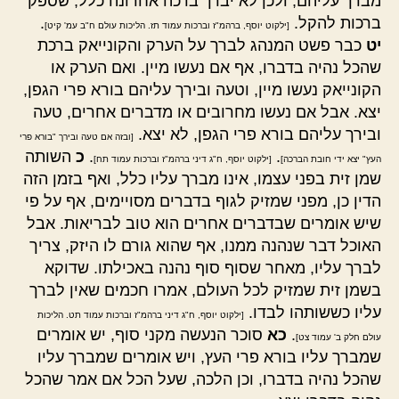
מברך עליהם, ולכן לא יברך ברכה אחרונה כלל, שספק
ברכות להקל.
.
[ילקוט יוסף, ברהמ"ז וברכות עמוד תז. הליכות עולם ח"ב עמ' קיט]
יט
כבר פשט המנהג לברך על הערק והקונייאק ברכת
שהכל נהיה בדברו, אף אם נעשו מיין. ואם הערק או
הקונייאק נעשו מיין, וטעה ובירך עליהם בורא פרי הגפן,
יצא. אבל אם נעשו מחרובים או מדברים אחרים, טעה
ובירך עליהם בורא פרי הגפן, לא יצא.
[ובזה אם טעה ובירך "בורא פרי
.
.
כ
השותה
העץ" יצא ידי חובת הברכה]
[ילקוט יוסף, ח"ג דיני ברהמ"ז וברכות עמוד תח]
שמן זית בפני עצמו, אינו מברך עליו כלל, ואף בזמן הזה
הדין כן, מפני שמזיק לגוף בדברים מסויימים, אף על פי
שיש אומרים שבדברים אחרים הוא טוב לבריאות. אבל
האוכל דבר שנהנה ממנו, אף שהוא גורם לו היזק, צריך
לברך עליו, מאחר שסוף סוף נהנה באכילתו. שדוקא
בשמן זית שמזיק לכל העולם, אמרו חכמים שאין לברך
עליו כששותהו לבדו.
[ילקוט יוסף, ח"ג דיני ברהמ"ז וברכות עמוד תט. הליכות
.
כא
סוכר הנעשה מקני סוף, יש אומרים
עולם חלק ב' עמוד צט]
שמברך עליו בורא פרי העץ, ויש אומרים שמברך עליו
שהכל נהיה בדברו, וכן הלכה, שעל הכל אם אמר שהכל