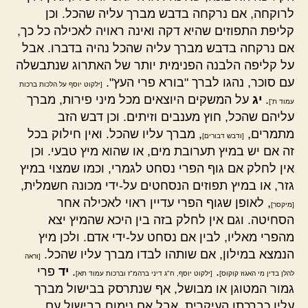
לרוקחה, אם נרקחה בדבש מברך עליה שהכל. וכן
קליפת התפוזים שהיא דקה ואינה ראויה לאכילה כל כך,
אם נרקחה בדבש מברך עליה שהכל נהיה בדברו. אבל
על קליפה הלבנה הפנימית יותר של האתרוג שנתבשלה
עם סוכר, נהגו לברך "בורא פרי העץ".
[ילקוט יוסף על הלכות ברכות
.
יג
על המשקים היוצאים מכל מיני פירות, מברך
עמוד ת']
עליהם שהכל, חוץ מענבים וזיתים. וכן דבש הזב
מתמרים,
, מברך עליו שהכל. ואין חילוק בכל
[ודבש דבורים]
זה אם יש במיץ תערובת מים, או שהוא מיץ טבעי. וכן
אין לחלק אם גוף הפרי נסחט לגמרי, וכמו שמצוי במיץ
גזר, או במיץ תפוזים הנסחטים על-ידי מכונה חשמלית,
, לאופן שגוף הפרי עדיין ראוי לאכילה אחר
[מיקסר]
הסחיטה. וגם אין לחלק בזה בין היכא שהמיץ יצא
מהפרי מאליו, לבין אם נסחט על-ידי אדם. ולכן מיץ
הנמצא במילון, אם שותהו לבדו מברך עליו שהכל.
[וראה
.
.
יד
פרי
להלן בדין מי האגוז קוקוס]
[ילקוט יוסף, ח"ג דיני ברהמ"ז וברכות עמוד תא]
גמור המטוגן או מבושל, אף שנתרסק בבישול מברך
עליו כברכתו העיקרית. אבל אם נימוח בבישול עם