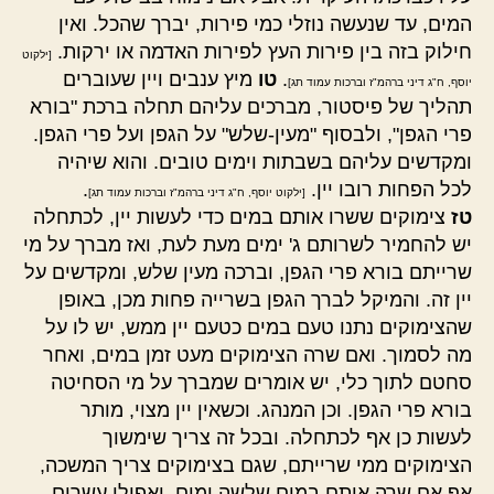
המים, עד שנעשה נוזלי כמי פירות, יברך שהכל. ואין
חילוק בזה בין פירות העץ לפירות האדמה או ירקות.
[ילקוט
.
טו
מיץ ענבים ויין שעוברים
יוסף, ח"ג דיני ברהמ"ז וברכות עמוד תג]
תהליך של פיסטור, מברכים עליהם תחלה ברכת "בורא
פרי הגפן", ולבסוף "מעין-שלש" על הגפן ועל פרי הגפן.
ומקדשים עליהם בשבתות וימים טובים. והוא שיהיה
לכל הפחות רובו יין.
.
[ילקוט יוסף, ח"ג דיני ברהמ"ז וברכות עמוד תג]
טז
צימוקים ששרו אותם במים כדי לעשות יין, לכתחלה
יש להחמיר לשרותם ג' ימים מעת לעת, ואז מברך על מי
שרייתם בורא פרי הגפן, וברכה מעין שלש, ומקדשים על
יין זה. והמיקל לברך הגפן בשרייה פחות מכן, באופן
שהצימוקים נתנו טעם במים כטעם יין ממש, יש לו על
מה לסמוך. ואם שרה הצימוקים מעט זמן במים, ואחר
סחטם לתוך כלי, יש אומרים שמברך על מי הסחיטה
בורא פרי הגפן. וכן המנהג. וכשאין יין מצוי, מותר
לעשות כן אף לכתחלה. ובכל זה צריך שימשוך
הצימוקים ממי שרייתם, שגם בצימוקים צריך המשכה,
אף אם שרה אותם במים שלשה ימים, ואפילו עשרים