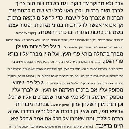
ערב ולא מבוקר עד בוקר. וגם בשבת ויום טוב צריך
לברך מאה ברכות, ולכן ראוי לכל ירא שמים למנות את
הברכות שמברך מליל שבת, כדי להשלים למאה ברכות.
אך אם אי אפשר לו להרבות במיני מגדנות, יפטור עצמו
בשמיעת ברכות התורה וברכות ההפטרה.
[ילקו"י על ברכות,
תשס"ד, עמוד תשכד. ילקו"י על הלכות פסד"ז, מהד' תשס"ד, סי' מו. וע"ש בפרטי דיני מאה ברכות
.
ב
על כל פירות האילן
בכל יום. ואם יוצאים י"ח באמירת אין כאלהינו וכו']
מברך בתחלה בורא פרי העץ. ועל היין מברך עליו בורא
פרי הגפן.
[מתני' פ"ו דברכות. טוש"ע סי' רב ס"א. והיינו בין בפירות שבעת המינים בין
בשאר פירות, ברכתם הראשונה היא בורא פרי העץ. ואף שגידולם מן הארץ, לא פטרום בברכת בורא
פרי האדמה, שברכה פרטית חשובה יותר, כדי להרבות בשבח המקום. והיין נתעלה לשבח, ונתקנה
.
ג
כל פרי שהוא
לו ברכה מבוררת יותר. וראה בילקו"י, על הלכות ברכות עמ' שצה]
מסופק עליו אם ברכתו האדמה או העץ, יש לברך עליו
מספק האדמה, ודלא כמי שאומר שמברכים עליו שהכל.
וכן דעת מרן השלחן ערוך
. שברכה מבוררת
(סימן רו ס"א)
עדיפא טפי, מה שאין כן ברכת שהכל נהיה בדברו שהיא
ברכה כוללת, ומה שאמרו על הכל אם אמר שהכל יצא,
היינו בדיעבד.
[שו"ת יביע אומר חלק ח' חאו"ח סימן כו בהערה עמוד קכא. שו"ת יחוה