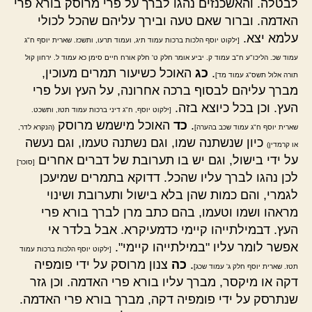
לבטלה. והאשכנזים נהגו לברך על פרי מרוסק בורא פרי
האדמה. וברור שאם טעה ובירך עליהם שהכל לכולי
עלמא יצא.
[ילקוט יוסף הלכות ברכות עמוד תיג, ועמוד תרעו, ותשכז. שארית יוסף ח"ג
עמוד שכ. הליכו"ע ח"ב עמוד ק. יביע אומר חלק ט' חלק אורח חיים סימן כא עמוד ל. ירחון קול
.
כג
האוכל כשיעור תמרים מעוכין,
תורה אלול תשס"ג עמוד מד]
מברך עליהם לבסוף ברכה אחרונה, על העץ ועל פרי
העץ. וכן בכל כיוצא בזה.
[ילקוט יוסף, ח"ג דיני ברכות עמוד תטז, ותשכט.
.
כד
האוכל מישמש מרוסק
שארית יוסף ח"ג עמוד שכב בהערה]
(הנקרא לדר,
כיון שנשתנה שמו, וגם נשתנה טעמו, וגם נעשה
או קרמדין)
על ידי בישול, וגם יש בו תערובת של דברים אחרים
[סוכר]
לכן נהגו לברך עליו שהכל. דדוקא בתמרים שמיעכן
לגמרי, והם כמות שהן בלא בישול ותערובת ושינוי
מראהו ושמו וטעמו, בהם כתב מרן לברך בורא פרי
העץ. דבמילתייהו קיימי כדמעיקרא. אבל בלדר אי
אפשר לומר עליו "במילתייהו קיימי".
[ילקוט יוסף הלכות ברכות עמוד
.
כה
צנון מרוסק על ידי פומפיה
תטז. שארית יוסף חלק ג' עמוד שכג]
דקה או מיקסר, מברך עליו בורא פרי האדמה. וכן גזר
שנתרסק על ידי פומפיה דקה, מברך בורא פרי האדמה.