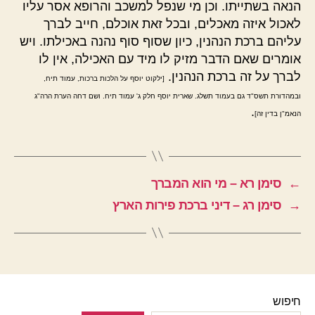
הנאה בשתייתו. וכן מי שנפל למשכב והרופא אסר עליו
לאכול איזה מאכלים, ובכל זאת אוכלם, חייב לברך
עליהם ברכת הנהנין, כיון שסוף סוף נהנה באכילתו. ויש
אומרים שאם הדבר מזיק לו מיד עם האכילה, אין לו
לברך על זה ברכת הנהנין.
[ילקוט יוסף על הלכות ברכות, עמוד תיח,
ובמהדורת תשס"ד גם בעמוד תשלג. שארית יוסף חלק ג' עמוד תיח. ושם דחה הערת הרה"ג
.
הנאמ"ן בדין זה]
←
סימן רא – מי הוא המברך
→
סימן רג – דיני ברכת פירות הארץ
חיפוש