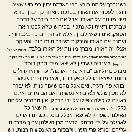
כשמברך עליהם בורא פרי האדמה יכוין בפירוש שאינו
רוצה לפטור את האורז בברכתו, ואחר כך יברך בורא
מיני מזונות על האורז. אבל אם כבר בירך על הדבר
שברכתו ודאית ולא נתכוין בפירוש שלא לפטור את
הספק, אינו רשאי לברך, אלא יהרהר הברכה בלבו ודיו.
ואמנם אם האורז והירקות מעורבים זה בזה, והעיקר
אצלו זה האורז, מברך מזונות על האורז בלבד.
[ילקוט יוסף על
הלכות ברכות מהדורת תשס"ד עמוד תשלח, שו"ת יביע אומר ח"ח סימן כו. הליכות עולם חלק ב'
.
ז
ענבים שעדיין לא יצאו מידי ספק בוסר,
עמוד קיח]
מברכים עליהם "בורא פרי האדמה", עד שיהיו גדולים
ביותר שיצאו מכלל ספק בוסר, שאז מברכים עליהם
"בורא פרי העץ". ואם אכל מהם שיעור כזית, לא יברך
לא מעין שלש ולא בורא נפשות. ואם הם מרים ואינם
ראויים לאכילה אפילו על-ידי הדחק, אין מברכים עליהם
כלל.
.
ח
שאר כל
[ילקוט יוסף ברכות עמ' שצה. הליכות עולם ב' עמ צד]
האילנות שעדיין לא יצאו מכלל בוסר, כשהם ראויים
לאכילה על-ידי הדחק, לדעת מרן השלחן ערוך מברכים
עליהם "בורא פרי העץ". ולבסוף בורא נפשות רבות. ויש