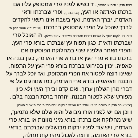
.
ד
כשיש לפניו פרי שמסופק עליו אם
דעת חלק ו' ס"ס יג בהערה]
ברכתו האדמה או העץ,
, ופרי שברכתו ודאי
[כגון בננה]
האדמה, יברך האדמה, ואף בשבת אינו רשאי להקדים
לברך שהכל על הפרי שמסופק בברכתו.
[שו"ת יביע אומר חלק ח'
.
ה
האוכל פרי
סימן כו. ילקוט יוסף על הלכות ברכות מהדורת תשס"ד, עמוד תשלז]
שברכתו ודאית, כגון תפוח עץ שברכתו בורא פרי העץ,
והפרי האחר שלפניו שנוי במחלוקת הפוסקים אם
ברכתו בורא פרי העץ או בורא פרי האדמה, כגון בננה או
פאפיה, יכוין בפירוש בברכת בורא פרי העץ על התפוח,
שאינו רוצה לפטור את הפרי המסופק, ואז יוכל לברך על
הבננה והפאפיה בורא פרי האדמה, כמו שנוהגים על פי
דברי מרן השלחן ערוך. ואם קדם ובירך העץ ולא כיון
מפורש שלא לפטור הבננה, יהרהר ברכת הבננה בלבו.
.
[יביע אומר חלק ח' חאו"ח סי' כו, והדר ביה ממ"ש בילקוט יוסף הלכות ברכות עמוד תשלז]
ו
וכן אם יש לפניו אורז מבושל והוא שלם שלא נתמעך,
שיש מחלוקת אם ברכתו בורא מיני מזונות או בורא פרי
האדמה, ויש עוד לפניו ירקות מבושלים שברכתם בודאי
בורא פרי האדמה, ורוצה לאכול מהירקות תחלה,