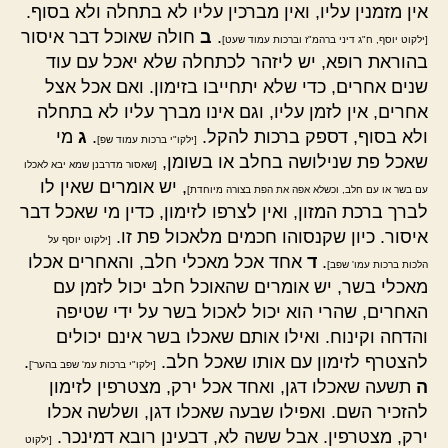
אין מזמנין עליו, ואין מברכין עליו לא בתחלה ולא בסוף.
.
ב
חולה שאוכל דבר איסור
[ילקוט יוסף, ח"ג דיני ברהמ"ז וברכות עמוד שעט]
בהוראת רופא, יש ליזהר לכתחלה שלא יאכל עם עוד
שנים אחרים, כדי שלא יתחייבו בזימון. ואם אכל אצל
אחרים, אין לזמן עליו, וגם אינו מברך עליו לא בתחלה
ולא בסוף, דספק ברכות להקל.
.
ג
מי
[ילקו"י ברכות עמוד שפ]
שאכל פת שנילושה בחלב או בשומן,
[שאסור מדרבנן שמא יבא לאכלו
, יש אומרים שאין לו
עם בשר או עם חלב, וכשלא אפה את הפת בצורה מיוחדת]
לברך ברכת המזון, ואין לצרפו לזימון, כדין מי שאכל דבר
איסור. כיון שקנסוהו חכמים מלאכול פת זו.
[ילקוט יוסף על
.
ד
אחד אכל מאכלי חלב, והאחרים אכלו
הלכות ברכות עמו' שפב]
מאכלי בשר, יש אומרים שהאוכל חלב יכול לזמן עם
האחרים, שהרי הוא יכול לאכול בשר על ידי שטיפה
והדחה וקינוח. ואילו אותם שאכלו בשר אינם יכולים
להצטרף לזימון עם אותו שאכל חלב.
.
[ילקו"י ברכות עמ' שפב בהער']
ה
תשעה שאכלו דגן, ואחד אכל ירק, מצטרפין לזימון
להזכיר השם. ואפילו שבעה שאכלו דגן, ושלשה אכלו
ירק, מצטרפין. אבל ששה לא, דבעינן רובא דמינכר.
[ילקוט