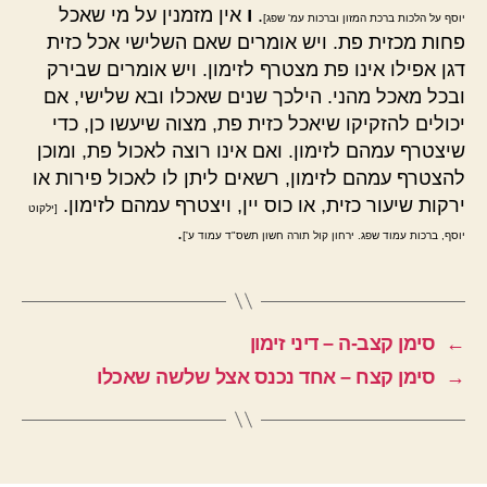
.
ו
אין מזמנין על מי שאכל
יוסף על הלכות ברכת המזון וברכות עמ' שפג]
פחות מכזית פת. ויש אומרים שאם השלישי אכל כזית
דגן אפילו אינו פת מצטרף לזימון. ויש אומרים שבירק
ובכל מאכל מהני. הילכך שנים שאכלו ובא שלישי, אם
יכולים להזקיקו שיאכל כזית פת, מצוה שיעשו כן, כדי
שיצטרף עמהם לזימון. ואם אינו רוצה לאכול פת, ומוכן
להצטרף עמהם לזימון, רשאים ליתן לו לאכול פירות או
ירקות שיעור כזית, או כוס יין, ויצטרף עמהם לזימון.
[ילקוט
.
יוסף, ברכות עמוד שפג. ירחון קול תורה חשון תשס"ד עמוד ע']
←
סימן קצב-ה – דיני זימון
→
סימן קצח – אחד נכנס אצל שלשה שאכלו