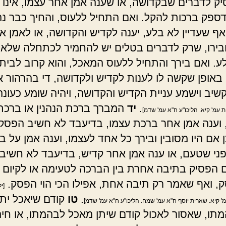
ק לדברים שבקדושה, או שענה אמן אחר עצמו, אינו ח
דספק ברכות להקל. ואם התחיל ללעוס, והחיך כבר נ
ף שעדיין לא בלע, יענה לקדיש והקדושה, או לאמן א
ירו, שרק לדברים בטלים יש להחמיר לכתחלה שלא 
ע. ואם בירך והתחיל ללעוס המאכל, והוא קרוב לבית
באופן שקשה לו לענות לקדיש ולקדושה, די בהרהור א
קשיב וישמע עניית הקדיש והקדושה, ויהיה שומע כעונ
.
יד
המברך ברכת הנהנין או ברכת
ות עמ' קיא. הליכו"ע ח"א עמ' שדמ]
 וענה אמן אחר ברכת עצמו, בדיעבד לא חשיב הפסק
כן אם היו מסובין ובירך כל אחד לעצמו, וענה אמן על 
פני שטעם, או ענה אמן אחר קדיש, בדיעבד לא חשיב
 הפסיק בתיבה אחרת בין הברכה לטעימה או לקיום 
ק, ואף שאמר רק תיבה אחת, אפילו הכי הוי הפסק.
[יל
.
טו
קודם שיאכל יתן 
' קיא. שארית יוסף ח"א עמ' שמח. הליכו"ע ח"א עמ' שדמ]
מתו, שאסור לאכול קודם שיתן מאכל לבהמתו, או חיה