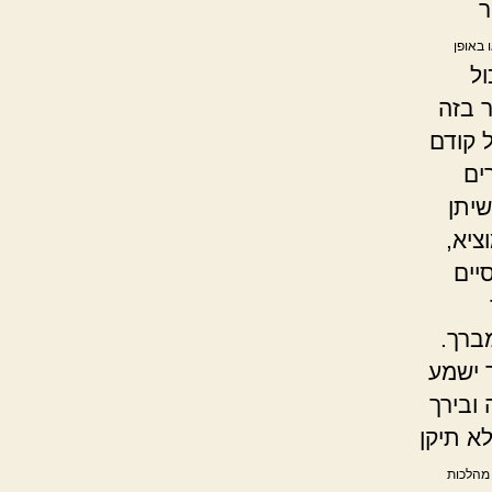
ר
ו באופן
ול
 בזה
 קודם
ים
שיתן
ציא,
יים
מברך.
 ישמע
ובירך
לא תיקן
 מהלכות