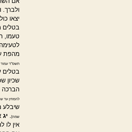
אם השומ
ולברך. 
יצאו כו
בטלים מ
טעמו, ה
לטעימה,
מהפת על
תשס"ד עמוד ת
בטלים ע
שכיון ש
הברכה ו
להמתין עד שי
שיבלע מ
.
יג
א
שמה]
אין לו 