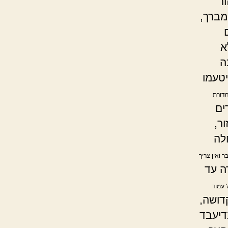
ר
מברך,
א
ה
יטעמו
הדורת
ים
ר,
לה
 ואין צריך
ה עד
' עמוד
דושה,
דיעבד