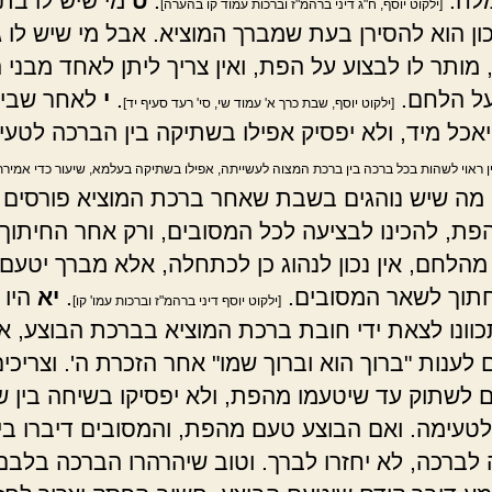
לח.
.
ט
מי שיש לו בתי
[ילקוט יוסף, ח"ג דיני ברהמ"ז וברכות עמוד קו בהערה]
ון הוא להסירן בעת שמברך המוציא. אבל מי שיש לו 
 מותר לו לבצוע על הפת, ואין צריך ליתן לאחד מבני 
על הלחם.
.
י
לאחר שביר
[ילקוט יוסף, שבת כרך א' עמוד שי, סי' רעד סעיף יד]
יאכל מיד, ולא יפסיק אפילו בשתיקה בין הברכה לטעי
 ראוי לשהות בכל ברכה בין ברכת המצוה לעשייתה, אפילו בשתיקה בעלמא, שיעור כדי אמירת
ן מה שיש נוהגים בשבת שאחר ברכת המוציא פורסים 
פת, להכינו לבציעה לכל המסובים, ורק אחר החיתוך
מהלחם, אין נכון לנהוג כן לכתחלה, אלא מברך יטעם
חתוך לשאר המסובים.
.
יא
היו 
[ילקוט יוסף דיני ברהמ"ז וברכות עמו' קו]
כוונו לצאת ידי חובת ברכת המוציא בברכת הבוצע, אי
לענות "ברוך הוא וברוך שמו" אחר הזכרת ה'. וצריכי
 לשתוק עד שיטעמו מהפת, ולא יפסיקו בשיחה בין 
טעימה. ואם הבוצע טעם מהפת, והמסובים דיברו בין
לברכה, לא יחזרו לברך. וטוב שיהרהרו הברכה בלבם