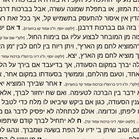
ת המזון, או בתפלת שמונה עשרה, אבל בברכות דרבנ
דין אין איסור להתעסק בתשמיש קל, אך בכל זאת ראוי 
בזה גם בברכות דרבנן.
.
ד
אם יש 
[ילקוט יוסף, ח"ג עמוד קג בהערה]
ה מן המובחר לבצוע עליו גם בימות החול.
[ילקו"י שם עמ' ק
המוציא לחם מן הארץ", ויתן ריוח בין לחם לבין "מן ה
ך מוציא לחם מן הארץ, יצא.
[ילקוט יוסף, ח"ג דיני ברהמ"ז וברכות עמוד ק
 יברך במקום הסעודה, אך בדיעבד אם בירך על הל
חד, וטעם מהלחם, וממשיך בסעודתו במקום אחר, אי
.
ז
אחר שבירך המוציא יא
[ילקו"י, ח"ג דיני ברהמ"ז וברכות עמוד קד בהערה]
א ידבר בין הברכה לטעימה. ואם שח יחזור לברך, אלא 
ין הסעודה, כגון אם ביקש שיביאו לו מלח כדי לטבל 
 ליפתן, וכדומה. אולם לכתחלה לא יפסיק לדבר גם מע
.
.
ח
לא יתחיל לברך קודם שיתפוס 
[ילקוט יוסף, דיני ברכות עמוד קד]
, וטוב שיתן ב' ידיו על הפת בשעה שמברך. ונהגו ל