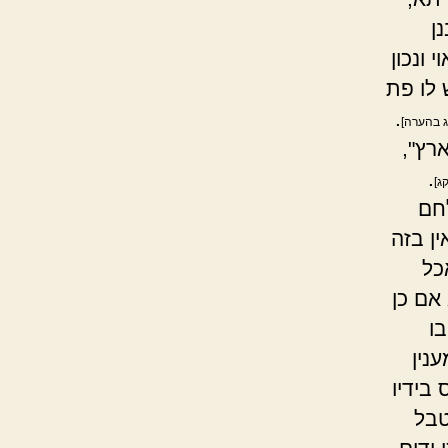
ן
ונכון
לו פת
.
ג בהערה]
ארץ",
.
ג]
חם
ן בזה
כל
אם כן
בו
נין
בידיו
טבל