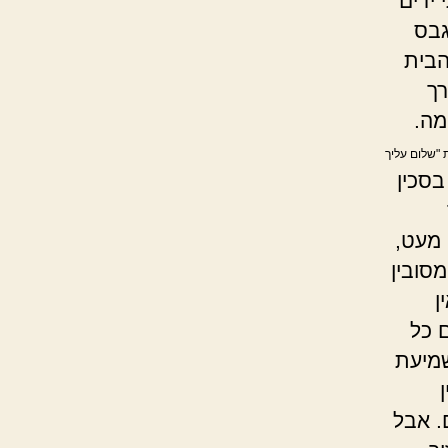
 ידים
גבס
הבית
ך
מה.
 "שלום עליך
בסכין
 מעט,
מסובין
ן
ם כל
שמיעת
. אבל