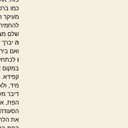
כמו ברכ
מעיקר ה
להחמיר 
שלם מצו
ה
יברך "
ואם ביר
ו
לכתחלה
במקום א
קפידא.
מיד, ול
דיבר מענ
הפת, או
הסעודה
את הלחם