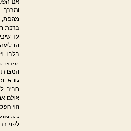
אם הפסי
ומברך, 
מהפת, א
ברכת חב
עד שיבל
הבליעה 
בלבו, וי
יוסף דיני ברכ
המצוות,
גוונא. ו
חבירו ל
אולם אם
הוי הפס
ברכת המזון עמ
לפני בה