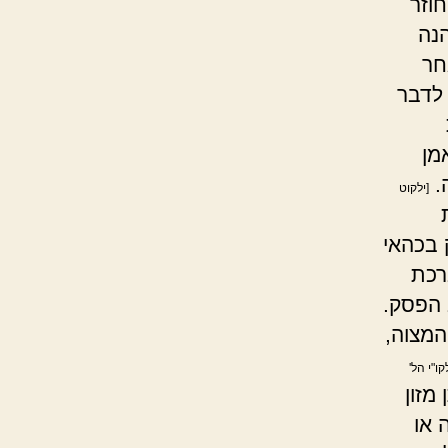
וזר
הנה
חר
לדבר
מן
ה.
[ילקוט
 בכהאי
ברכת
 הפסק.
המצוה,
קו"י הל'
מזון
 או