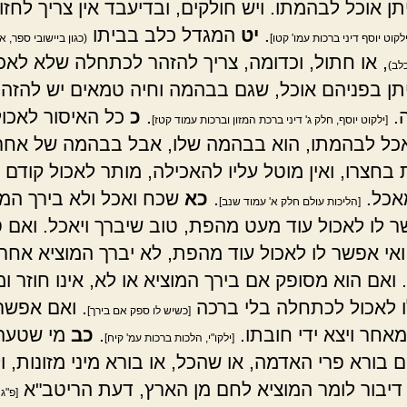
ן אוכל לבהמתו. ויש חולקים, ובדיעבד אין צריך לחזו
.
יט
המגדל כלב בביתו
ילקוט יוסף דיני ברכות עמו' קטו]
(כגון ביישובי ספר, א
, או חתול, וכדומה, צריך להזהר לכתחלה שלא לאכ
לב)
תן בפניהם אוכל, שגם בבהמה וחיה טמאים יש להזהר
.
.
כ
כל האיסור לאכול
[ילקוט יוסף, חלק ג' דיני ברכת המזון וברכות עמוד קטז]
כל לבהמתו, הוא בבהמה שלו, אבל בבהמה של אחר
בחצרו, ואין מוטל עליו להאכילה, מותר לאכול קודם 
אכל.
.
כא
שכח ואכל ולא בירך המו
[הליכות עולם חלק א' עמוד שנב]
 לו לאכול עוד מעט מהפת, טוב שיברך ויאכל. ואם ס
ואי אפשר לו לאכול עוד מהפת, לא יברך המוציא אחר
ואם הוא מסופק אם בירך המוציא או לא, אינו חוזר ו
ו לאכול לכתחלה בלי ברכה
. ואם אפשר
[כשיש לו ספק אם בירך]
אחר ויצא ידי חובתו.
.
כב
מי שטעה 
[ילקו"י, הלכות ברכות עמ' קיח]
בורא פרי האדמה, או שהכל, או בורא מיני מזונות, ו
 דיבור לומר המוציא לחם מן הארץ, דעת הריטב"א
[פ"ג