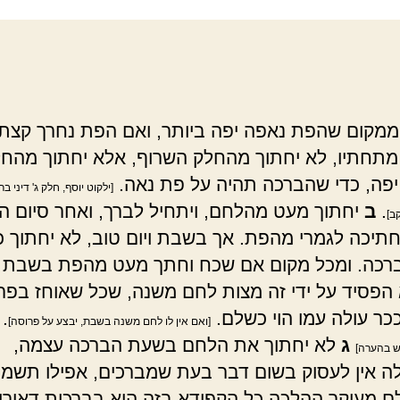
ממקום שהפת נאפה יפה ביותר, ואם הפת נחרך קצת
מתחתיו, לא יחתוך מהחלק השרוף, אלא יחתוך מהח
פה, כדי שהברכה תהיה על פת נאה.
[ילקוט יוסף, חלק ג' דיני ב
.
ב
יחתוך מעט מהלחם, ויתחיל לברך, ואחר סיום ה
ב]
חתיכה לגמרי מהפת. אך בשבת ויום טוב, לא יחתוך כ
רכה. ומכל מקום אם שכח וחתך מעט מהפת בשבת ו
 הפסיד על ידי זה מצות לחם משנה, שכל שאוחז בפר
כר עולה עמו הוי כשלם.
.
[ואם אין לו לחם משנה בשבת, יבצע על פרוסה]
ג
לא יחתוך את הלחם בשעת הברכה עצמה,
"ש בהערה]
 אין לעסוק בשום דבר בעת שמברכים, אפילו תשמי
לם מעיקר ההלכה כל הקפידא בזה היא בברכות דאורי