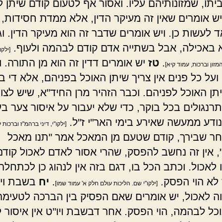
יתו, שמזונותיהם עליו. ואסור אף לטעום קודם שיתן 
יש אומרים שאין זה מעיקר הדין, אלא ממדת חסידות, ש
ד לעשות כן. ויש אומרים שדבר זה הוא מעיקר הדין. וג
א באכילה, אבל בשתייה אדם קודם לבהמה ולעוף.
[ילקו
.
טז
יש אומרים דדין זה הוא מן התורה. ו
זון וברכות, עמוד קיא]
ועל כל פנים אין צריך שיתן האוכל בפניהם, אלא די 
תן האוכל לפניהם. וכבר הזהיר מרן החיד"א, שיש לצוו
רנגולים בכל בוקר, כדי שלא יעבור על איסור צער בע
כנודע ממעשה שאירע בימי האר"י ז"ל.
[ילקו"י, דיני ברהמ"ז וברכות 
ר שבירך, קודם שטעם מן המאכל אמר "תנו מאכל
 אין זה נחשב להפסק, שהרי אסור לאדם לאכול קודם
לאכול. וכתב הכל בו, דגם בזה אין לנהוג כן לכתחלה,
לא הוי הפסק.
.
יח
בשבת ויו
[ילקו"י שם. הליכות עולם חלק א' עמוד שמו]
ה לאכול, יש אומרים שאם הפסיק בין הברכה לטעימה
וכל לבהמה, הוי הפסק. אחר דבשבת ויו"ט אין איסור 