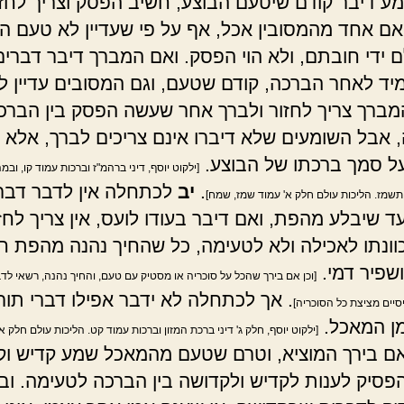
ע דיבר קודם שיטעם הבוצע, חשיב הפסק וצריך לחזו
ואם אחד מהמסובין אכל, אף על פי שעדיין לא טעם ה
לם ידי חובתם, ולא הוי הפסק. ואם המברך דיבר דברים
יד לאחר הברכה, קודם שטעם, וגם המסובים עדיין ל
מברך צריך לחזור ולברך אחר שעשה הפסק בין הברכ
 אבל השומעים שלא דיברו אינם צריכים לברך, אלא 
 סמך ברכתו של הבוצע.
[ילקוט יוסף, דיני ברהמ"ז וברכות עמוד קו, ובמ
.
יב
לכתחלה אין לדבר דבר
שמז. הליכות עולם חלק א' עמוד שמז, שמח]
ד שיבלע מהפת, ואם דיבר בעודו לועס, אין צריך לחזו
כוונתו לאכילה ולא לטעימה, כל שהחיך נהנה מהפת ח
שפיר דמי.
[וכן אם בירך שהכל על סוכריה או מסטיק עם טעם, והחיך נהנה, רשאי לדבר
. אך לכתחלה לא ידבר אפילו דברי תור
סיים מציצת כל הסוכריה]
ן המאכל.
[ילקוט יוסף, חלק ג' דיני ברכת המזון וברכות עמוד קט. הליכות עולם חלק א
ם בירך המוציא, וטרם שטעם מהמאכל שמע קדיש וק
להפסיק לענות לקדיש ולקדושה בין הברכה לטעימה. וב