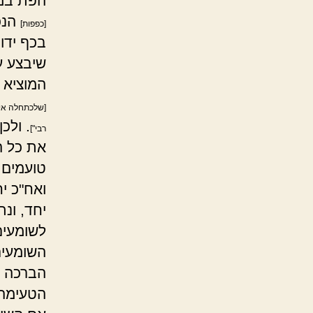
הפת במ
הנכ
[כפפות]
בכף ידו,
שיבצע 
המוציא 
[שלכתחלה אין
. ולכ
רבי"]
את כל ה
טועמים 
ואח"כ י
יחד, ונת
לשומעים 
השומעים
הברכה ל
הטעימה 