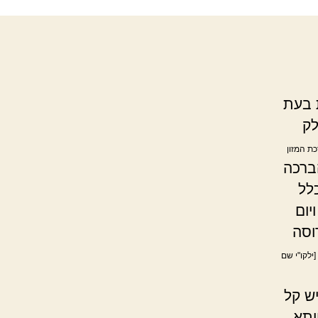
 בעת
לק
רכת המזון
ברכה
לל
יום
וסה
[ילקו"י שם
ש קל
יתא,