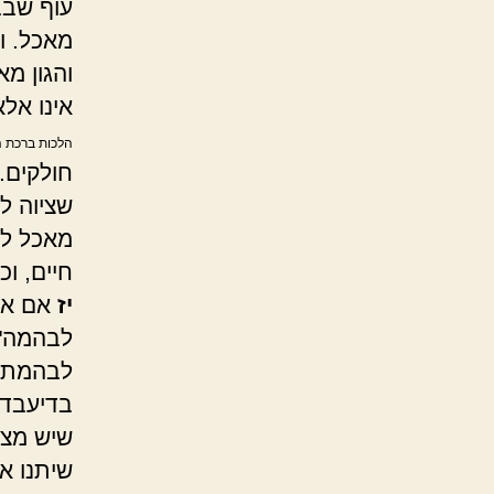
עוף שבב
מאכל. ו
והגון מא
אינו אל
הלכות ברכת המ
חולקים. 
שציוה לי
מאכל לת
חיים, ו
יז
אם אח
לבהמה",
לבהמתו 
בדיעבד 
שיש מצו
שיתנו א