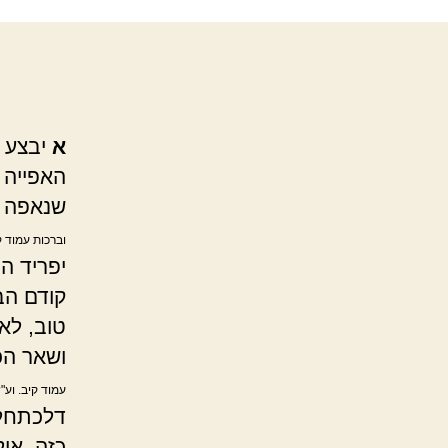
א
יבצע 
האפייה 
שנאפה י
וברכות עמוד ק
יפריד ה
קודם הב
טוב, לא
ושאר הכ
עמוד קיב. וע
דלכתחלה
כזה. או