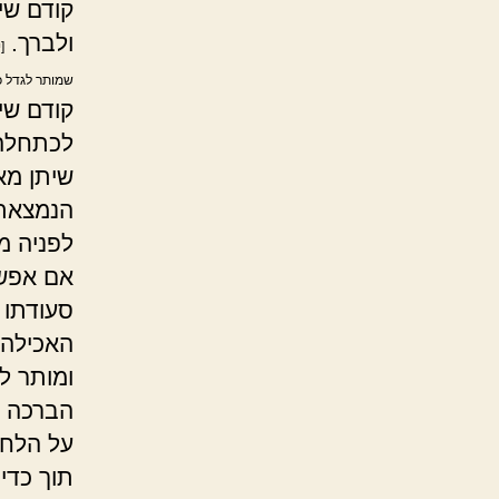
קודם שית
ולברך.
[
שמותר לגדל כ
קודם שי
לכתחלה
שיתן מא
הנמצאת 
לפניה מ
אם אפשר
סעודתו 
האכילה. 
ומותר ל
הברכה מ
על הלחם 
תוך כדי