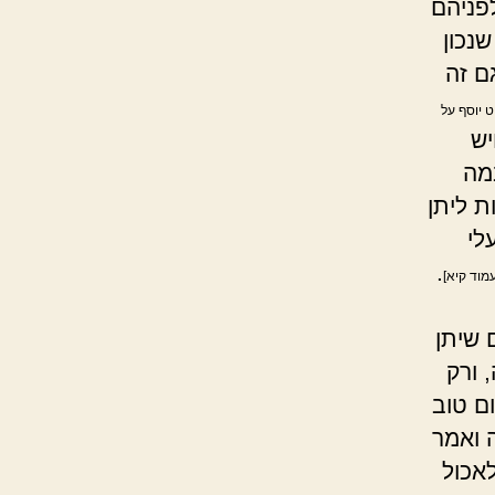
לפניהם
נכון
ם זה
ט יוסף על
יש
במה
ת ליתן
לי
.
עמוד קיא]
 שיתן
 ורק
ם טוב
 ואמר
לאכול