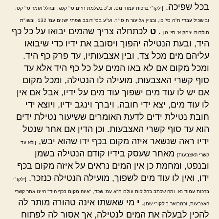
בכל שפיכה.
[ילקו"י ברכות עמוד מט. וכ"כ בשלמת חיים סי' קסג. ובהלל אומר סי' קט,
ובישכיל עבדי ח"ה סי' כו, ובציץ אליעזר ח סי' ז. וע"ע בס' דובב שפתי ישנים עמ' 132, ובשו"ת
.
ט
לכתחלה צריך שהמים יבואו על כל כף
תולדות יצחק א' סי' ט]
היד, ובעת הנטילה יהפוך ויסובב את ידיו כדי שיבואו
עליהם מים מכל צד, ובין אצבעותיו, עד פרק כף היד.
ומכל מקום אם לא באו המים על כל כף היד אלא עד
סוף קשרי האצבעות, מועילה לו הנטילה, ומכל מקום
אם יש לו עוד מים ישפוך עוד מים על ידיו, אבל אם אין
לו עוד מים, יצא ידי חובה, ויברך וינגב ידיו, ויוצא ידי
חובת נטילת ידים לדעת האומרים ששיעור נטילת ידים
הוא עד סוף קשרי האצבעות. וכן הדין אם אחר שנטל
ידיו ראה שנשאר איזה מקום בכף ידו שהוא יבש,
[ולא עד
מאחר שעסק בידיו קודם הנטילה בשמן
קשרי האצבעות]
ובנפט, ומחמת כן אין המים נראים על איזה מקום בכף
ידו, ואין לו עוד מים לשפוך, מועילה הנטילה כנזכר.
[ילקו"י
ברכות עמוד נא. ומה שכתב בהליכות עולם ח"א עמ' שכד, "איזה מקום בכף היד" היינו אחר קשרי
.
י
מי שאשתו אינה טהורה מותר לה
האצבעות, וכמבואר בילקו"י שם]
להכין לבעלה את המים לנטילה, אך אסור לה לפתוח