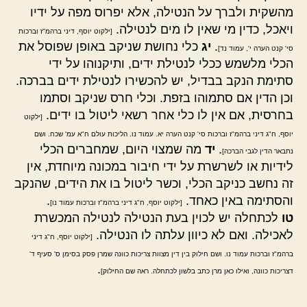
מהשקית ולברך על הנטילה, אלא יפרוס מפה על ידיו
ויאכל, כדין מי שאין לו מים לנטילה.
[ילקוט יוסף, דיני ברהמ"ז וברכות
.
יג
כלי נחושת שניקב באופן שפוסל את
סי' קנט הערה י', עמוד נד]
הכלי מלשמש ככלי לנטילת ידים, ותיקנוהו על ידי
סתימת הנקב בבדיל, יש להכשירו לנטילת ידים בברכה.
וכן הדין אם סתמוהו בזפת. וכלי חרס שניקב וסתמו
בחרסית, אם אין לו כלי אחר רשאי ליטול בו ידים.
[ילקוט
יוסף, ח"ג דיני ברהמ"ז וברכות סי' קנט הערה יא. עמוד נו. הליכות עולם ח"א עמ' שכח. ושם
.
יד
מה שמצוי היום, שמחברים הכלי
נתבאר הדין לגבי הברכה]
לידיות או לשרשרת על ידי חיבור במכונה מיוחדת, אין
זה נחשב כניקב הכלי, וכשר ליטול בו את הידים, שהנקב
והסתימה באין כאחד.
.
[ילקוט יוסף, ח"ג דיני ברהמ"ז וברכות עמוד נו]
טו
לכתחלה יש לכוין בעת הנטילה לנטילה המכשרת
לאכילה. ואם לא כיוון עלתה לו הנטילה.
[ילקוט יוסף, ח"ג דיני
ברהמ"ז וברכות עמוד נו. ושם חילוק בין דין מצוות צריכות כוונה שמרן פסק בסימן ס' סעיף ד'
.
דצריכות כוונה, ואילו כאן מרן כתב בלשון לכתחלה. ראה שם החילוק]