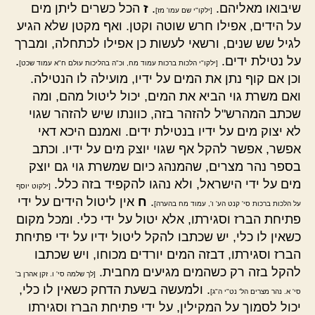
שיבואו מאליהם.
.
ז
הכל כשרים ליתן מים
[ילקו"י שם עמו' מז]
על הידים, אפילו חרש שוטה וקטן. ואף מקטן שלא הגיע
לגיל שש שנים, ורשאי לעשות כן אפילו לכתחלה, ומברך
על נטילת ידים.
.
[ילקו"י הלכות ברכות עמוד מח, וכ"ה בהליכות עולם ח"א עמוד שכט]
וכן אם קוף נתן את המים על ידיו, מועילה לו הנטילה.
ואם משרת גוי הביא את המים, יכול ליטול מהם, ומה
שכתב המהרש"ל להזהר בזה, כוונתו שיש להזהר שגוי
לא יצוק מים על ידיו בנטילת ידים. ואמנם היכא דאי
אפשר, אפשר להקל אף שגוי יוצק מים על ידיו. וכתב
בספר נהר מצרים, שהמנהג כיום שמשרת גוי גם יוצק
מים על ידי הישראל, ולא נהגו להקפיד בזה כלל.
[ילקוט יוסף
.
ח
אין ליטול הידים על ידי
על הלכות ברכות סי' קנט הע' ו', עמוד מח בהערה]
פתיחת הברז וסגירתו, אלא יטול על ידי כלי. ומכל מקום
כשאין לו כלי, יש שכתבו להקל ליטול ידיו על ידי פתיחת
הברז וסגירתו, דבזה המים יורדים מכוחו, ויש שכתבו
להקל בזה רק כשהמים מגיעים מחבית.
[לך שלמה סי' ו. זקן אהרן ב'
. ולמעשה בשעת הדחק כשאין לו כלי,
סי' א. נהר מצרים הל' נט"י ה"ג]
יכול לסמוך על המקילין, על ידי פתיחת הברז וסגירתו