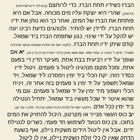
הברז כשידיו תחת הברז, כדי לרוחצם
[בנטילת ידים לשירותים
, שהרי היא יוצקת עליו מים מכוחה. אבל אם היא
וכדומה]
פותחת את הברז של המים, ואחר כך הוא נותן את ידיו
תחת הברז, לדידן יש להתיר. ולנוהגים כדעת רבינו יונה
יש להקל על ידי שינוי, כגון שתפתח הברז ביד שמאל,
קודם שיתן ידיו תחת הברז.
[ילקוט יוסף על הלכות השכמת הבוקר מהדורת
.
יא
אם
תשס"ד, סימן ד' הערה יג, עמוד שלא. ושם משא ומתן בדברי טהרת הבית בדין זה]
שופך על ידיו רביעית בבת אחת, מעיקר הדין די בפעם
אחת, ומכל מקום מנהגינו ליטול ג' פעמים. ויטול ידיו
כסדר הזה: יקח הכלי ביד ימין וימסרנו ליד שמאל, ויד
שמאל תשפוך על יד ימין ג' פעמים בזה אחר זה, ויניח
הכלי וישפוך מיד ימין על יד שמאל ג' פעמים. וגם מי
שהוא איטר יד שכל מעשיו ביד שמאל, יתחיל הנטילה
ביד ימין ככל אדם.
.
[ילקוט יוסף על הלכות ברכת המזון וברכות, חלק ג' עמ' נג]
יב
כוס העשוי מנייר או מקרטון, היכול להחזיק את המים
בתוכו, וכן כוס הנועד לשימוש חד פעמי, כשרים לנטילת
ידים. אבל אין ליטול הידים משקית ניילון, ואף בשעת
הדחק שאין לו כלי זולת השקית ניילון, אין לו ליטול