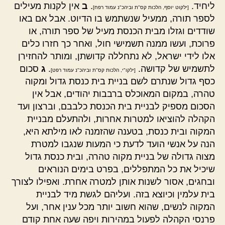
ליחיד.
.
ב
אין לקנות מעילים
[ילקוט יוסף, הלכות קס"ת וביהכ"נ עמוד רפח]
לספר תורה, ממעיל שנשתמש בו הדיוט. אבל אם באו
שודדים וגזלו מבית הכנסת מעיל של ספר תורה, או
פרוכת, ועשו ממנה תשמישי חול, ואחר כך חזרו כלים
אלו לידי ישראל, לא נתחללה קדושתן, ומותר להחזירן
לתשמיש של קדושה.
.
ג
סכום
[ילקו"י, הלכות קס"ת וביהכ"נ עמוד רפט]
כסף גדול שנתרם לשם בניית בית כנסת גדול ומקוה
טהרה, במקום המאוכלס ברבבות יהודים, אבל אין
הסכום מספיק לבניית בית הכנסת כלבבם, וברצון ועד
הקהלה להוציאו למטרות אחרות, ולהתעלם מבניית
המקוה ובית כנסת, בטענה שהזמנה לאו מילתא היא,
הנה על אנשי הועד לדעת כי המעות שנגבו למטרת
מצוה גדולה של בניית מקוה טהרה, ובית כנסת גדול
שיכיל את כל המתפללים, בפרט בימים הנוראים
ובחגים, אסור לשנות אותן למטרה אחרת. ואפילו לצורך
בית עלמין וכיוצא בזה. ועליהם לגשת מיד לבניית
המקוה לנשים, שהוא חשוב יותר מכל ענין אחר, ועל
פרנסי הקהלה לפעול במהירות ויפה שעה אחת קודם