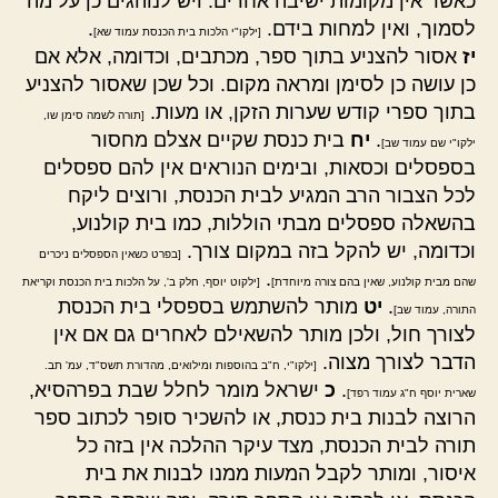
כאשר אין מקומות ישיבה אחרים. ויש לנוהגים כן על מה
לסמוך, ואין למחות בידם.
.
[ילקו"י הלכות בית הכנסת עמוד שא]
יז
אסור להצניע בתוך ספר, מכתבים, וכדומה, אלא אם
כן עושה כן לסימן ומראה מקום. וכל שכן שאסור להצניע
בתוך ספרי קודש שערות הזקן, או מעות.
[תורה לשמה סימן שו,
.
יח
בית כנסת שקיים אצלם מחסור
ילקו"י שם עמוד שב]
בספסלים וכסאות, ובימים הנוראים אין להם ספסלים
לכל הצבור הרב המגיע לבית הכנסת, ורוצים ליקח
בהשאלה ספסלים מבתי הוללות, כמו בית קולנוע,
וכדומה, יש להקל בזה במקום צורך.
[בפרט כשאין הספסלים ניכרים
.
שהם מבית קולנוע, שאין בהם צורה מיוחדת]
[ילקוט יוסף, חלק ב', על הלכות בית הכנסת וקריאת
.
יט
מותר להשתמש בספסלי בית הכנסת
התורה, עמוד שב]
לצורך חול, ולכן מותר להשאילם לאחרים גם אם אין
הדבר לצורך מצוה.
[ילקו"י, ח"ב בהוספות ומילואים, מהדורת תשס"ד, עמ' תב.
.
כ
ישראל מומר לחלל שבת בפרהסיא,
שארית יוסף ח"ג עמוד רפד]
הרוצה לבנות בית כנסת, או להשכיר סופר לכתוב ספר
תורה לבית הכנסת, מצד עיקר ההלכה אין בזה כל
איסור, ומותר לקבל המעות ממנו לבנות את בית