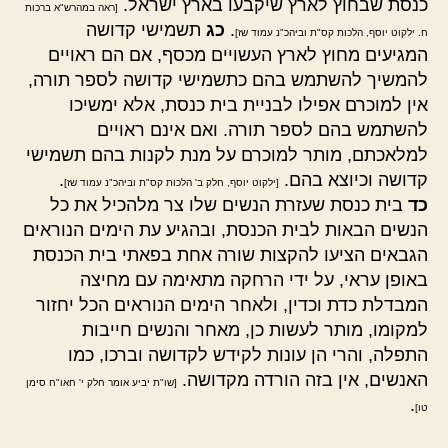
כנסת שבחוץ לארץ שיקבעו בארץ ישראל.
[ראה במהרש"א ברכות
.
כג
תשמישי קדושה
ח. ילקוט יוסף, הלכות קס"ת וביהכ"נ עמוד שז]
המגיעים מחוץ לארץ העשויים מכסף, אם הם ראויים
להמשיך להשתמש בהם כתשמישי קדושה לספר תורה,
אין למוכרם אפילו לבניית בית כנסת, אלא ימשיכו
להשתמש בהם לספר תורה. ואם אינם ראויים
למלאכתם, מותר למוכרם על מנת לקנות בהם תשמישי
קדושה וכיוצא בהם.
.
[ילקוט יוסף, חלק ב' הלכות קס"ת וביהכ"נ עמוד שז]
כד
בית כנסת שעזרת הנשים שלו צר מלהכיל את כל
הנשים הבאות לבית הכנסת, ובהגיע עת הימים הנוראים
הגבאים הציעו להקצות שורה אחת בפאתי בית הכנסת
באופן עראי, על ידי הרחקה מתאימה עם מחיצה
המבדלת כדת וכדין, ולאחר הימים הנוראים הכל יחזור
למקומו, מותר לעשות כן, מאחר והנשים חייבות
התפלה, והרי הן עונות לקידש לקדושה וברכו, כמו
האנשים, אין בזה הורדה מקדושה.
[שו"ת יביע אומר חלק י' חאו"ח סימן
.
טו]