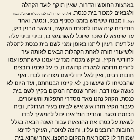
בארצות החופש והדרור, שאין תוקף לועד הקהלה
ולגבאים למכור בית כנסת.
[ילקוט יוסף, ח"ב הלכות קס"ת וביהכ"נ עמוד
.
ו
מבנה ששימש בזמנו כסניף בנק, ונסגר, ואחד
רצא]
הנדיבים קנה אותו למטרת השקעה, ונשאר הבנין ריק,
עד שימצא לו שוכר שיוכל להשתמש בו, וביני וביני עלה
על דעתו רעיון ליתנו באופן זמני לשם בית כנסת לתפלה
ולשיעורי תורה לאחת הקהלות הבאים לאותה עיר
לחודשי הקיץ. וביקש מכמה מנדיבי עמנו שישתתפו עמו
להרים תרומה למטרה קדושה זו, כי על שכמו רובצים
חובות רבים, ואין לאל ידו ליישם מצוה זו לבדו. ואף
שהבטיחו לו שיעשו כן, לא קיימו הבטחתם, ועד היום לא
נעשה עמו דבר, ואחר שנפתח המקום בקיץ לשם בית
כנסת, הקהל נהנו מאד מסדרי התפלות והשיעורים,
כעבור הקיץ חזרו איש איש לביתו בעיר הגדולה, ובית
הכנסת נסגר. והנדיב הנז' אינו יכול להמשיך לבדו
לשאת על כפתו את ההוצאות עבור השנה הבאה בגלל
החובות הרובצים עליו, ורוצה למוכרו, העיקר לדינא
שמותר לו למכור את המקום כחפצו, אחר שהוא בית