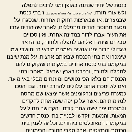
כנסת של יחיד שנתנה באופן זמני לרבים לתפלה
ולשיעורי תורה.
.
ז
בתי כנסת
[שו"ת יביע אומר ח"י חאו"ח סימן יג]
שבמצרים, או שבארצות רחוקות אחרות, שנסגרו על
מסגר מחוסר יהודים מתפללים, לאחר שהיהודים עזבו
את העיר ועברו לדור במדינה אחרת, ואין סכויים
סבירים שיחזרו אליהם לתפלה ולתורה, מן הראוי
שגדולי הדור ימנו אנשים נאמנים מיראי ה' וחושבי שמו
שימכרו את בתי הכנסת שבאותם ארצות, על מנת שיבנו
במקומם בתי כנסת אחרים במקומות שזקוקים להם
לתפלה ולתורה, ובפרט בארץ ישראל. מאחר ובתי
הכנסת הם בלאו הכי נטושים ומוזנחים מבלי באי מועד,
ואם לא ימכרו אותם עלולים להחרב יותר. וגם יהפכו
כמערת פריצים ונרקומנים אשר ימצאו שם מחסה
למזימותיהם, אשר על כן יפה שעה אחת להקדים
ולמוכרם יפה שעה אחת קודם, והקדושה תחול על
המעות, והמעות יוקדשו לבניית בתי כנסת חדשים
במקומות המאוכלסים ביהודים. וכל זה לענין בית
הכנסת והרהיטים, אבל ספרי התורה והרימונים