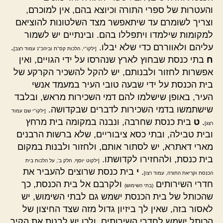
והעטרות של ספרי התורה וכיוצא בהם, אין למוכרם,
וצריך לשומרם עד שיתאפשר מצד השלטונות להוציאם
למקומות שילמדו ויתפללו בהם. ובינתיים יש לשמור
עליהם ולאווררם כדי שלא יבלו.
.
[ילקו"י, הלכות קס"ת וביהכ"נ עמוד רצב]
ח
בתי כנסת שבחוץ לארץ שנהרסו על ידי הגויים, ואין
אפשרות לחזור ולבנותם, יש להקל להשכיר הקרקע של
בית הכנסת על ידי שבעה טובי העיר במעמד אנשי
העיר, באופן שישלמו להם דמי השכירות מראש, ובלבד
שישתמשו בדמי השכירות לדברים שבקדושה.
[ילקו"י שם עמוד
.
ט
בית כנסת שחרבה, ונבנה במקומה בית מרחץ
רצג]
ובית טבילה, ובתי כסא ציבוריים, שלא ברשות הרבנים
מארי דאתרא, יש לסתור אותם, ולחזור ולבנות במקום
בית כנסת, ולהחזירו לקדושתו.
[ילקוט יוסף, חלק ב', על הלכות בית
.
י
בית כנסת שרוצים להעביר את
הכנסת וקריאת התורה, עמוד רצו]
חדרי השירותים
ולקרבם אל בית הכנסת, כך
(בתי השימוש)
שהכותל של בית הכנסת ישמש גם לבתי השימוש, יש
לאסור בזה, שאין לך ביזיון גדול מזה שצד החיצון של
הכותל ישמש לחדרי השירותים. ולכן יש לבנות את הקיר