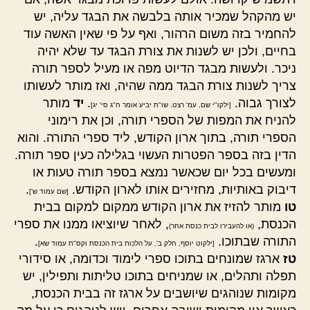
יש מהקהל שמכיר אותה בלבשה את הבגד עליה, יש
להחמיר בזה משום הרהור, ואף על פי שאין האשה עוד
בחיים, ולכן יש לשנות את צורת הבגד עד שלא יהיה
ניכר. ולעשות מבגד הדיוט מפה או מעיל לספר תורה
צריך לשנות צורת הבגד ממה שהיה, ואז מותר לעשותו
לצורך גבוה.
.
יד
מותר
[ילקו"י שם, עמ' רצט. שו"ת יביע אומר ח"ג סי' יג]
להניח את המפות של הספרי תורה, וכן את רימוני
הספרי תורה, בתוך ארון הקודש, ליד ספרי התורה. והוא
הדין בזה בספר הפטרות העשוי בגלילה כעין ספר תורה.
ומעשים בכל יום שכאשר נמצא בספר תורה טעות או
דיבוק באותיות, מחזירים אותו לארון הקודש.
.
[שם עמוד ש']
טו
מותר להזיז את ארון הקודש ממקום למקום בבית
הכנסת,
, לאחר שיוציאו ממנו את ספרי
(או להעבירו לבית כנסת אחר)
התורה שבתוכו.
.
[ילקוט יוסף, חלק ב', על הלכות בית הכנסת וקס"ת עמוד שא]
טז
ארגז שמונחים בתוכו ספרי לימוד וכדומה, או סידורי
תפלה ותהלים, או שמניחים בתוכו טליתות ותפילין, יש
מקומות שנוהגים שיושבים על ארגז זה בבית הכנסת,