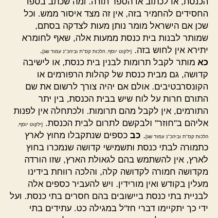
הכנסת, או לכתוב או הספר תורה. ומה שכתב בספר
החסידים להחמיר בזה, אין זה מצד איסור ממש. וכל
שכן אם הישראל מומר נותן מעות לצדקה בסתם,
שמותר לבנות בית כנסת ממעות אלה, שאף לחומרא
יתירא אין לחוש בזה.
.
[ילקוט יוסף, הלכות קס"ת וביהכ"נ עמוד שג]
כא
מותר לקבל תרומות לבנין בית כנסת, או לישיבה
קדושה, גם מבית כנסת של קהלות הרפורמים או
הקונסרבטיבים. אולם אם יהיה צורך לרשום את שם
התורם חרות על לוח שיש בבית הכנסת, בין יתר
התורמים, אין לקבל מהם תרומות. ולכתחלה אין לפנות
אליהם ב"חוזר" ולבקשם לתרום לבית הכנסת.
[ילקוט יוסף,
.
כב
כספים שנתקבלו מחוץ לארץ
הלכות קס"ת וביהכ"נ עמוד שג]
כתמורה לבתי כנסת ותשמישי קדושה שנמכרו בחוץ
לארץ, אין להשתמש בהם לגאולת הארץ, שזו הורדה
מקדושה חמורה לקדושה קלה, והלכה רווחת בידינו
מעלין בקודש ואין מורידין. ויש להעביר כספים אלה
לבניית בתי כנסת ביישובים בהם חסרים בתי כנסת. ועל
ידי כך יתקיימו דברי חז"ל במגילה כט. עתידים בתי