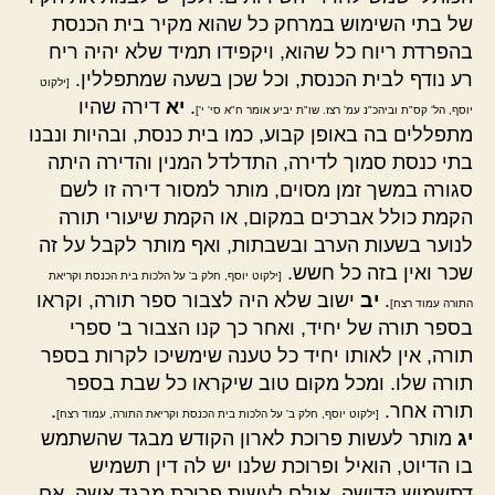
של בתי השימוש במרחק כל שהוא מקיר בית הכנסת
בהפרדת ריוח כל שהוא, ויקפידו תמיד שלא יהיה ריח
רע נודף לבית הכנסת, וכל שכן בשעה שמתפללין.
[ילקוט
.
יא
דירה שהיו
יוסף, הל' קס"ת וביהכ"נ עמ' רצז. שו"ת יביע אומר ח"א סי' י']
מתפללים בה באופן קבוע, כמו בית כנסת, ובהיות ונבנו
בתי כנסת סמוך לדירה, התדלדל המנין והדירה היתה
סגורה במשך זמן מסוים, מותר למסור דירה זו לשם
הקמת כולל אברכים במקום, או הקמת שיעורי תורה
לנוער בשעות הערב ובשבתות, ואף מותר לקבל על זה
שכר ואין בזה כל חשש.
[ילקוט יוסף, חלק ב' על הלכות בית הכנסת וקריאת
.
יב
ישוב שלא היה לצבור ספר תורה, וקראו
התורה עמוד רצח]
בספר תורה של יחיד, ואחר כך קנו הצבור ב' ספרי
תורה, אין לאותו יחיד כל טענה שימשיכו לקרות בספר
תורה שלו. ומכל מקום טוב שיקראו כל שבת בספר
תורה אחר.
.
[ילקוט יוסף, חלק ב' על הלכות בית הכנסת וקריאת התורה, עמוד רצח]
יג
מותר לעשות פרוכת לארון הקודש מבגד שהשתמש
בו הדיוט, הואיל ופרוכת שלנו יש לה דין תשמיש
דתשמיש קדושה. אולם לעשות פרוכת מבגד אשה, אם