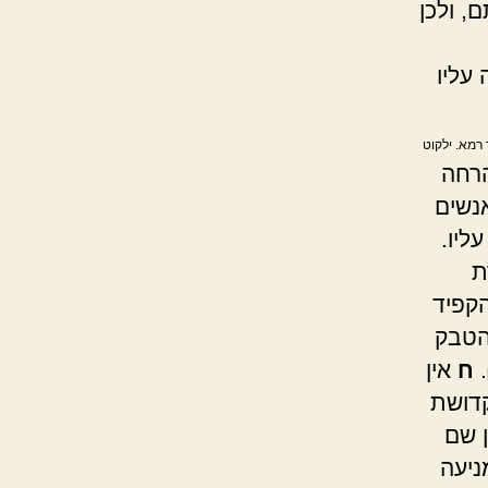
, ולכן
עליו
 רמא. ילקוט
רחה
נשים
ליו.
ת
הקפיד
הטבק
.
ח
אין
קדושת
 שם
ניעה