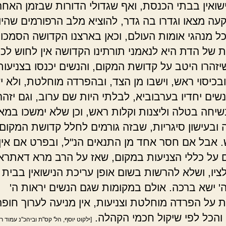
ישואין בבתי הכנסת, ואף שגדולי הדורות שבזמן האחרו
עה מצאו וגדרו בה גדר, להוציא מלב הרפורמים שהיו
ל מנהגי אומות העולם, וכאן בארצנו הקדושה הסמכו
 של הדת היא לנאמני תורתינו הקדושה אין לחוש לכך
יזהרו היטב על קדושת המקום, והנשים יכנסו בצניעות
בכיסוי ראש, וישבו מן הצד, ובהפרדה מוחלטת, ולא י
שים יחדיו בערבוביא, לבלתי היות שם ערוב, וגם יזהר
שיחה בטלה וליצנות וקלות ראש, וכן שלא ימשכו במא
ובעישון סיגריות, שבזה גורמים לחלל קדושת המקום
 אבל אם חסר אחד מן התנאים הנ"ל, ובפרט אם אין
 על כללי הצניעות במקום, שאז על הרב מרא דאתרא 
ציו, ושלא להרשות בשום אופן עריכת הנישואין בבית
ה' ישא ברכה. אולם במקומות שגם הנשים יראות ה'
ת על הפרדה מוחלטת וצניעות, אין מניעה לערוך חופ
והכל לפי שיקול חכמי הקהלה.
[ילקוט יוסף, הל' קס"ת וביהכ"נ עמוד ר