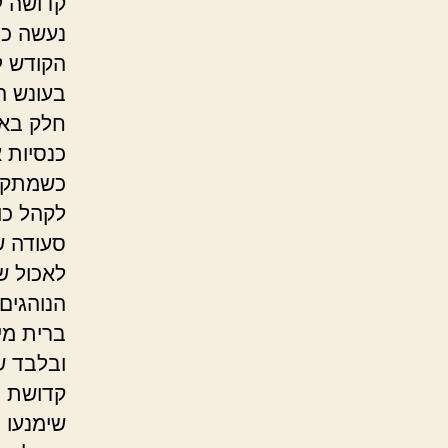
קדושה ל
נעשה כה
הקודש ל
בעונש ה
חלק באל
כנסיות א
כשמתקיי
לקהל כו
סעודה ש
לאכול ש
הנוהגים
ברית מי
ובלבד ש
קדושת המ
שימנעו 