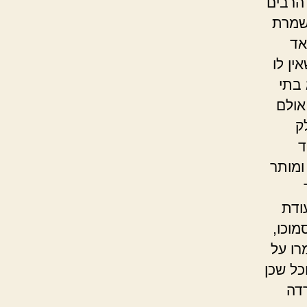
 הרבים
שמרת
אד
ן לו
בתי
אולם
ק
ד
ומותר
ודת
מוכו,
רו על
כל שכן
רדה