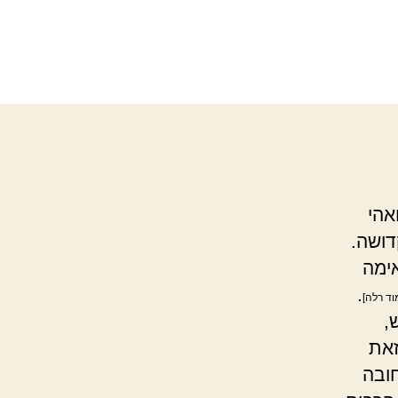
אהי
דושה.
אימה
.
וד רלה]
,
זאת
ובה