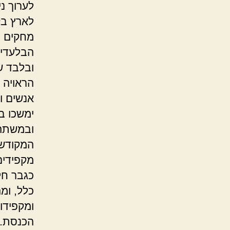
לערוך נ
לארץ בק
מחקים כ
הבלעדית
ובלבד ש
הראויה ו
אנשים ונ
ימשכו ב
ובמשתה 
המקודש.
מקפידים
כגבר חל
כלל, ומ
ומקפידו
הכנסת. 