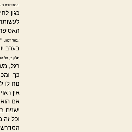
ובמהדורת תשס
כגון לחי
לעשותה 
האסיפה 
.
י
עמוד רמו]
בערב יו
חלק ב', על הל
רגל, משו
כך. ומכ
נוח לו 
אין ראוי
אם הוא 
ישנים ב
וכל זה 
המדרש א