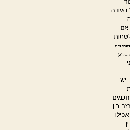
ור
 סעודה
.
 אם
לשתות
תורה ובית
 תשס"ה)
י
ויש
ת
חכמים
ה בין
אפילו
ן