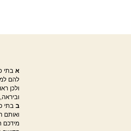
א
בתי כנ
להם למק
ולכן רא
וביראה,
ב
בתי כנ
ואותם ה
מידכם ר