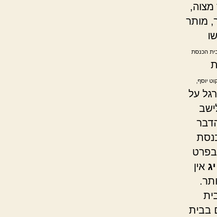
מצוה,
ר, מותר
ו
ובית הכנסת
ת
קוט יוסף,
גל על
לישב
הדבר
כנסת
ובפרט
יג
אין
תר.
ית
ם בבית