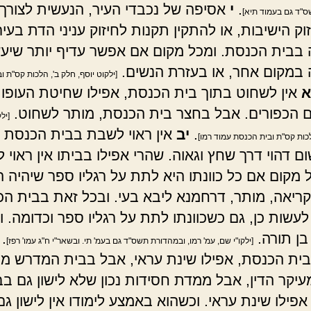
.
י
אסיפה של נכבדי העיר, הנעשית לצורך 
"ד גם בעמוד תיא]
זוק הישיבות, או להתקין תקנות לחיזוק עניני הדת בעי
בבית הכנסת. ומכל מקום אם אפשר עדיף יותר שיעש
במקום אחר, או בעזרת הנשים.
[ילקוט יוסף, חלק ב', הלכות קס"ת 
א
אין לשחוט בתוך בית הכנסת, אפילו שחיטת העופו
ם הכפורים. אבל בחצר בית הכנסת, מותר לשחוט.
[יל
.
יב
אין ראוי לשבת בבית הכנסת ר
כות קס"ת ובית הכנסת עמוד רמו]
ם דהוי דרך שחץ וגאוה. שהרי אפילו בביתו אין ראוי 
ל מקום אם כל כוונתו היא לתת על רגליו ספר שיהיה 
לקריאה, מותר, דרחמנא ליבא בעי. ובכל זאת בבית ה
 לעשות כן, גם כשכוונתו לתת על רגליו ספר וכדומה. 
בן תורה.
.
[ילקו"י שם, עמ' רמו, ובמהדורת תשס"ד גם בעמ' תי. ובשאר"י ח"ג עמו' רפז]
בית הכנסת, אפילו שינת עראי, אבל בבית המדרש מו
מעיקר הדין, אבל ממדת חסידות נכון שלא לישון גם בב
פילו שינת עראי. וכשהוא באמצע לימודו אין לישון ג