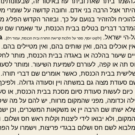
השמר ביתר שאת וביתר עוז באיסור זה, שבעוונותינו
יתר אצל הרבה בני אדם. וחובה קדושה על שומרי מ
הוכיח ולהזהיר בנועם על כך. ובזוהר הקדוש הפליג מ
מדבר דברים בטלים בבית הכנסת, עד שאמרו שם שאי
-הי ישראל.
.
ג
[ילקוט יוסף, ספר על הלכות קריאת התורה ובית הכנסת, עמוד רלו]
ין אוכלים בהם, ואין שותים בהם, ואין מטיילים בהם. 
ם שיעור בהלכה או באגדה בבית הכנסת, מותר לחל
ס תה או קפה, לעוררם לשמיעת השיעור. ומותר לסעו
לישית בבית הכנסת, כאשר אומרים שם דברי תורה. 
ם סעודת מצוה גם במשתה ויין וסעודה גדולה. ולפיכך
 כיום לעשות סעודת סיום מסכת בבית הכנסת, או סע
לה וכדומה, מפני שהמקום מרווח, יש להם על מה שיס
לא ישתו שם הרבה יין או משקאות המשכרים, וכן ישמ
קום, ולא יבואו לידי ליצנות וקלות ראש חס ושלום. ו
מלבוא לשם חס ושלום בבגדי פריצות, וישמרו על הפ