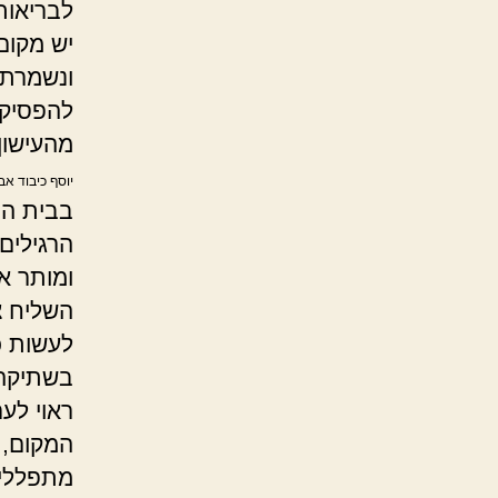
לבריאות
יש מקום
ונשמרתם
להפסיק 
מהעישון
יוסף כיבוד אב
בבית הכ
הרגילים
ומותר א
השליח צ
לעשות כ
בשתיקה
ראוי לע
המקום, 
מתפללי