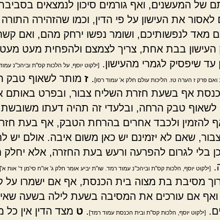
ם של המעשנים, ואף גורמים סיכון לנמצאים בסביבתם
 לאסור את העישון על פי הדין, וכמו שהזהירה התורה
 מאד לנפשותיכם, ושומר נפשו ירחק מהם, ואם קשה 
העישון בבת אחת, צריך לצמצם ולהפחית מעט מעט
 עד שיפסיק לגמרי מהעישון.
[ילקוט יוסף, על הלכות קס"ת וביהכ"נ עמוד
.
ז
מותר לשאוף טבק ה
 ואם פרק ז הערה טז. הליכות עולם חלק א' עמוד רסו]
נסת אף בשעת חזרת השליח צבור, ובפרט באותם א
 לשאוף טבק הרחה, ובלעדי זה תהיה דעתו משובשת ע
ף להזמין ולכבד אחרים בהרחת הטבק, אף בעת חזר
בור, שאם לא יזמינם יש כאן משום איבה. אולם יש ל
ן בלי לגרום להפרעה ורעש בעת החזרה, אלא יחלק 
.
[ילקוט יוסף, הלכות קס"ת וביהכ"נ עמוד רמד. שו"ת יביע אומר חלק ג' או"ח סי'מן ד' אות א']
רוך מסיבת בת מצוה בית הכנסת, אף אם ישמרו על 
ואף אם עורכים את המסיבה בשעת לילה בשעה שאין
ם.
.
ט
מצד הדין אין כל מ
[ילקוט יוסף, הלכות קס"ת ובית הכנסת עמוד רמד]