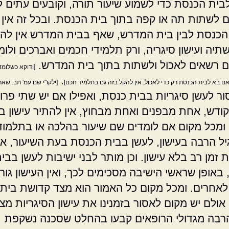
בית הכנסת כדי לשמוע שיעור תורה, וקובעים עתים ל
 לשתות תה או קפה בתוך בית הכנסת. ובכל זה אין
 הכנסת לבין בית המדרש, שאף בבית המדרש אין לה
תיה ועישון סיגריה, ורק תלמידי חכמים ואברכים ולומ
ם רשאים לאכול ולשתות בתוך בית המדרש.
[ודוקא כשלומד
.
ם בא לבית הכנסת רק כדי לאכול, אין להקל בזה גם בתלמיד חכם]
[ילקו"י שם עמ' תב. שאר"
ר לעשן סיגריות בבית כנסת, ואפילו אם יש שתי פרו
קודש, אחת מבפנים ואחת מבחוץ, אין להתיר עישון ב
ומכל מקום אם לומדים שם שיעור בהלכה או בתלמוד
יל הרבה בעישון, לעשן בבית הכנסת בעת השיעור, א
 זמן רב בלא עישון. וכן מותר לבני ישיבות לעשן בבי
באופן שראשי הישיבה מסכימים לכך, ואין העישון גור
אחרים. ומכל מקום כל האמור הוא מצד קדושת בית
אולם יש מקום לאסור בזמנינו את עישון הסיגריות מצ
בה מגדולי הרופאים קבעו בהחלט שסכנה נשקפת