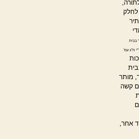
תורה,
 לחלק
תיר
די
 בבית
י ח"ג עמ'
כות
בית
, מותר
ם קשה
ת
ם
ד אחר,