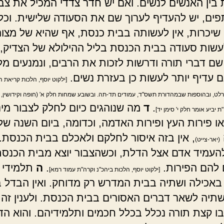
בין האנשים לנשים. ואם יש חדר צדדי המכיל את צב
ם, יש להעדיף לערוך שם את הסעודה שלישית. וכל
שיכרות, אין לעשותה בבית כנסת, אף שהיא של מצוה
עשות סעודה בבית הכנסת בליל ההילולא של הצדיק,
שם דברי תורה ודרשות לזכות את הרבים, ונמנעים מ
נם עדיף יותר לעשות כן בעזרת נשים.
[ילקוט יוסף, הלכות קריאת ה
לט, ובהוספות שבמהדורת תשס"ד, עמודים תד-תה. ובשובע שמחות חלק א' (חופה וקידושין,
.
ד
מה שנוהגים כיום לחלק לצבור מינ
 יביע אומר חלק י' סימן יד]
 או פירות העץ ופירות האדמה, וכדומה, ביום השנה של
, אין בזה איסור לחלקם ולאכלם בבית הכנסת. 
(יאר-צייט)
להעמיד אדם אצל הדלת, וכשהצבור יוצא מבית הכנס
להם הפירות.
.
ה
תלמידי 
[ילקוט יוסף, הלכות ביהכ"נ וקרה"ת עמוד רמא]
באכילה ושתיה בבית המדרש רק מדוחק. ואין הבדל בז
שתיה לשאר דברים האסורים בבית הכנסת. ולענין זה 
בו קצת תורה נכלל בכלל חכמים ותלמידיהם. והוא הדי