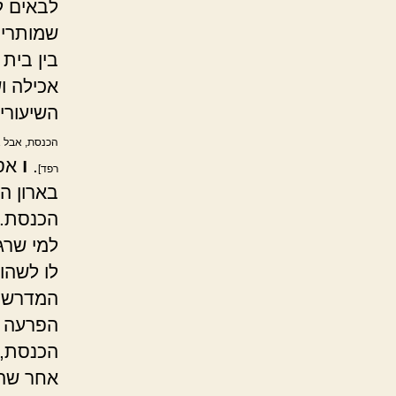
לבאים ל
שמותרים
בין בית
אכילה וש
השיעורי
הכנסת, אבל א
.
ו
אסו
רפד]
בארון ה
הכנסת. 
למי שרג
לו לשהות
המדרש, 
הפרעה ל
הכנסת, 
אחר שהר