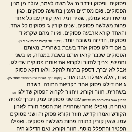
פסוקים. ופסוק וידבר ה' אל משה לאמר, עולה מן מנין
הפסוקים. ואם מסתיים הענין בתשעה פסוקים, כגון
פרשת ויבא עמלק, שפיר דמי. ואין קורין עם כל אחד
פחות משלשה פסוקים, שנים קורין ג' פסוקים כל אחד,
והאחד קורא ארבעה פסוקים. ואיזה מהם שקרא ד'
פסוקים, הרי זה משובח יותר.
.
[ילקו"י, הל' קריאת התורה עמוד ע]
ב
אם דילגו פסוק אחד בשבת בשחרית, מאותם
הפסוקים שכבר קראו אותם בשבת במנחה, או בשני
וחמישי, צריך לחזור ולקרוא את אותם פסוקים שדילגו,
אבל לא יברך, דספק ברכות להקל. ולאו דוקא פסוק
אחד, אלא אפילו תיבת אחת.
.
[ילקוט יוסף, הלכות קריאת התורה עמוד עא]
ג
אם דילגו פסוק אחד בקריאת התורה, בשבת
בשחרית, חוזר וקורא, ויחזור לקרוא הפסוק שדילגו
(או
עם שני פסוקים עמו, ויברך לפניה
הפסוק ששם נמצאת התיבה שדילגו)
ואחריה. ואפילו אחר שהחזירו את הספר תורה לארון
הקודש ואמרו קדיש, חוזר וקורא פסוק זה ושני פסוקים
עמו. שאין קורין בתורה פחות משלשה פסוקים. ואפילו
הפטיר והתפלל מוסף, חוזר וקורא. ואם הדילוג היה