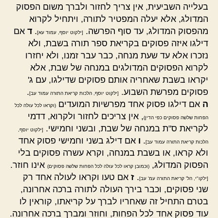
בעלייה השביעית, אין צריך לחזור ולברך משום הפסוק
המדולג, אלא יעלה המפטיר לתורה, ויתחיל לקרוא
מהפסוק המדולג, עד סוף הפרשה.
.
ד
אם
[ילקוט יוסף, עמוד עא]
דילגו איזה פסוקים בקריאת ספר תורה בשבת, ולא
נזכרו אלא עד שעת מנחה, כבר עבר זמנו, ולא יחזרו
לקרוא הפסוקים המדולגים במנחה של שבת, אלא
יקראו בשבת שאחריה אותם פסוקים שדילגו, עם ג'
פסוקים מפרשת השבוע.
.
[ילקוט יוסף, הלכות קריאת התורה עמוד עב]
ה
אם דילגו פסוק אחד מפרשיות המועדים
(וקראו לכל עולה לכל
, אין צריכים לחזור ולקרוא, דדמי
הפחות שלשה פסוקים כפי הדין)
לקריאת ס"ת במנחה של שבת, ובשני וחמישי.
[ילקוט יוסף,
.
ו
אם דילג בשני וחמישי פסוק אחד
הלכות קריאת התורה עמוד עב]
ולא קראו, או בשבת במנחה, וקרא עשרה פסוקים בלי
הפסוק המדולג,
אינו חוזר.
(וכמובן קראו לכל עולה לכל הפחות שלשה פסוקים)
.
ז
אם טעו וקראו לעולה אחד רק
[ילקו"י, הל' קריאת התורה עמ' עב]
שני פסוקים, וכבר בירך העולה לתורה ברכה אחרונה,
בטרם התחיל זה שאחריו לברך על קריאתו, קוראין לו
עוד פסוק אחד לכל הפחות, וחוזר ומברך ברכה אחרונה.