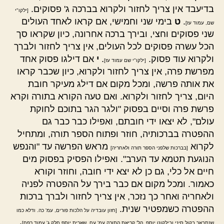
בדיעבד אין צריך לחזור ולקרוא בברכה ג' פסוקים.
[ילקו"י
.
ט
בימי שני וחמישי, אם קראו לאחד העולים
שם, עמוד עז]
שני פסוקים וחצי, ובירך ברכה אחרונה, כיון שקראו סך
הכל עשרה פסוקים לכל העולים, אין צריך לחזור ולברך
ולקרוא עוד פסוק.
.
י
אם דילגו פסוק אחד
[ילקו"י שם עמוד עז]
מפרשת פרה, אין צריך לחזור ולקרוא, כיון שכבר קראו
את אותה פרשה, ומכל מקום אם דילג מעיקר חובת
היום, צריך לחזור ולקרוא. ואם טעה הקורא בתורה וקרא
פרשת פרה וסיים בפסוק "ולגר הגר בתוכם לחוקת
עולם", לא יצאו ידי חובתם, ואפילו כבר כבר גם
ההפטרה בברכותיה, חוזר ופתוח הספר תורה, ומתחיל
לקרוא
מראש הפרשה עד "והנפש
[בברכות שלפני הספר תורה ולאחריה]
הנוגעת תטמא עד הערב". ואפילו הפסיק בפסוק מים
חיים אל כלי, גם כן לא יצא ידי חובה, וחוזר וקורא
כאמור. ומכל מקום אם כבר בירך על ההפטרה לפניה
ולאחריה ואחר כך נזכר, אין צריך לחזור ולברך ברכות
ההפטרה כשמפטיר שנית.
[חזון עובדיה על הלכות פורים, עמ' כה. ודלא כמו
.
שנתבאר בקול סיני ובילקוט יוסף, הל' קריאת התורה עמ' עח, שארית יוסף חלק ג' עמוד רפח]