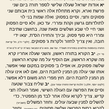
יא
אודות ישראל שעלה שלישי לספר תורה ביום שני
פרשת וארא, וקרא מתחלת אלה ראשי בית אבותם שני
פסוקים וחצי, וסיים בפסוק: ואלה שמות בני לוי
לתולדותם גרשון וקהת ומררי. עד כאן. ולא סיים הפסוק
ושני חיי לוי שבע ושלשים ומאת שנה, בחושבו שתיבת
ומררי היא סוף פסוק. ובירך והחזירו הס"ת, יצאו ידי
חובה, ואין צריך לחזור ולקרות ג' פסוקים.
[ילקו"י ח"ב, הל' קריאת
התורה בהוספות ומילואים במהדורת תשס"ד, עמ' שפ, והוא ע"פ המבואר בשו"ת יבי"א ח"ט או"ח
.
יב
הקורא בתורה ראשון, והשני שעלה אחריו קרא
סי' יד]
מה שקרא הראשון, אם הוסיף על מה שקרא הראשון
שלשה פסוקים, או אפילו ב' פסוקים במקום שאי אפשר,
אותו שני עולה מן המנין לחובת היום, ואם לאו אינו עולה
מן המנין לחובת היום. חוץ מפרי החג משום דלא אפשר.
.
יב
שליח צבור שטעה
[ילקוט יוסף, חלק ב' הלכות קריאת התורה עמוד עט]
וסיים את הפרשה עם העולה השישי, ואמר העולה חצי
קדיש, צריך לקרוא עולה אחר לבד מן המפטיר, כדי
להשלים למנין שבעה עולים. וחוזר המשלים
(השביעי)
לקרוא בסוף הפרשה שלשה פסוקים,
, וחוזר
(וכן המפטיר)