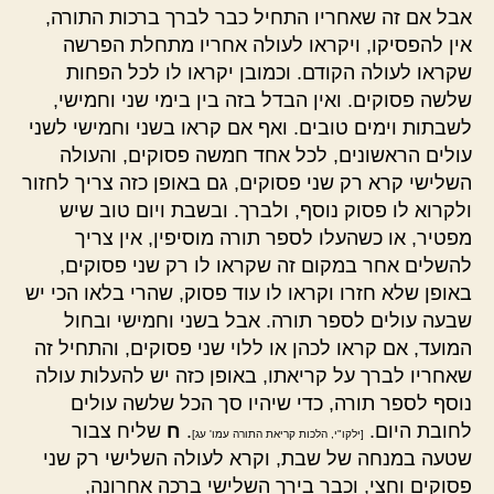
אבל אם זה שאחריו התחיל כבר לברך ברכות התורה,
אין להפסיקו, ויקראו לעולה אחריו מתחלת הפרשה
שקראו לעולה הקודם. וכמובן יקראו לו לכל הפחות
שלשה פסוקים. ואין הבדל בזה בין בימי שני וחמישי,
לשבתות וימים טובים. ואף אם קראו בשני וחמישי לשני
עולים הראשונים, לכל אחד חמשה פסוקים, והעולה
השלישי קרא רק שני פסוקים, גם באופן כזה צריך לחזור
ולקרוא לו פסוק נוסף, ולברך. ובשבת ויום טוב שיש
מפטיר, או כשהעלו לספר תורה מוסיפין, אין צריך
להשלים אחר במקום זה שקראו לו רק שני פסוקים,
באופן שלא חזרו וקראו לו עוד פסוק, שהרי בלאו הכי יש
שבעה עולים לספר תורה. אבל בשני וחמישי ובחול
המועד, אם קראו לכהן או ללוי שני פסוקים, והתחיל זה
שאחריו לברך על קריאתו, באופן כזה יש להעלות עולה
נוסף לספר תורה, כדי שיהיו סך הכל שלשה עולים
לחובת היום.
.
ח
שליח צבור
[ילקו"י, הלכות קריאת התורה עמו' עג]
שטעה במנחה של שבת, וקרא לעולה השלישי רק שני
פסוקים וחצי, וכבר בירך השלישי ברכה אחרונה,