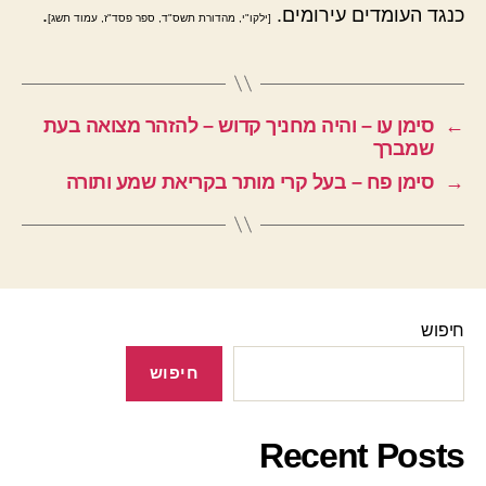
כנגד העומדים עירומים.
.
[ילקו"י, מהדורת תשס"ד, ספר פסד"ז, עמוד תשג]
←
סימן עו – והיה מחניך קדוש – להזהר מצואה בעת
שמברך
→
סימן פח – בעל קרי מותר בקריאת שמע ותורה
חיפוש
חיפוש
Recent Posts