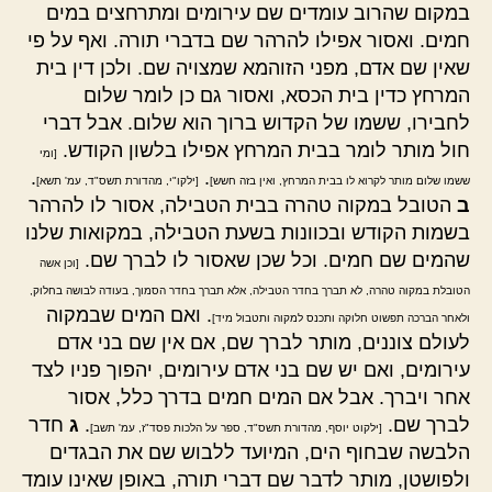
במקום שהרוב עומדים שם עירומים ומתרחצים במים
חמים. ואסור אפילו להרהר שם בדברי תורה. ואף על פי
שאין שם אדם, מפני הזוהמא שמצויה שם. ולכן דין בית
המרחץ כדין בית הכסא, ואסור גם כן לומר שלום
לחבירו, ששמו של הקדוש ברוך הוא שלום. אבל דברי
חול מותר לומר בבית המרחץ אפילו בלשון הקודש.
[ומי
.
.
ששמו שלום מותר לקרוא לו בבית המרחץ, ואין בזה חשש]
[ילקו"י, מהדורת תשס"ד, עמ' תשא]
ב
הטובל במקוה טהרה בבית הטבילה, אסור לו להרהר
בשמות הקודש ובכוונות בשעת הטבילה, במקואות שלנו
שהמים שם חמים. וכל שכן שאסור לו לברך שם.
[וכן אשה
הטובלת במקוה טהרה, לא תברך בחדר הטבילה, אלא תברך בחדר הסמוך, בעודה לבושה בחלוק,
. ואם המים שבמקוה
ולאחר הברכה תפשוט חלוקה ותכנס למקוה ותטבול מיד]
לעולם צוננים, מותר לברך שם, אם אין שם בני אדם
עירומים, ואם יש שם בני אדם עירומים, יהפוך פניו לצד
אחר ויברך. אבל אם המים חמים בדרך כלל, אסור
לברך שם.
.
ג
חדר
[ילקוט יוסף, מהדורת תשס"ד, ספר על הלכות פסד"ז, עמ' תשב]
הלבשה שבחוף הים, המיועד ללבוש שם את הבגדים
ולפושטן, מותר לדבר שם דברי תורה, באופן שאינו עומד