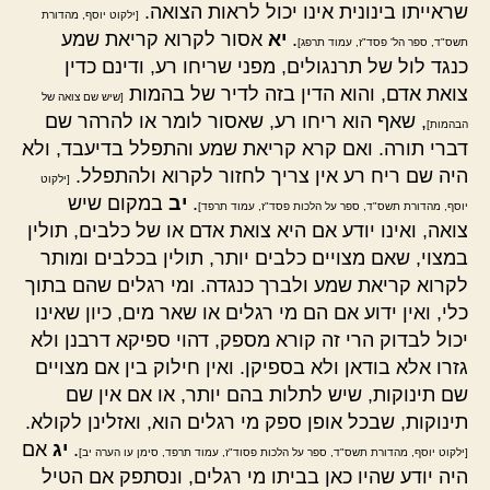
שראייתו בינונית אינו יכול לראות הצואה.
[ילקוט יוסף, מהדורת
.
יא
אסור לקרוא קריאת שמע
תשס"ד, ספר הל' פסד"ז, עמוד תרפג]
כנגד לול של תרנגולים, מפני שריחו רע, ודינם כדין
צואת אדם, והוא הדין בזה לדיר של בהמות
[שיש שם צואה של
, שאף הוא ריחו רע, שאסור לומר או להרהר שם
הבהמות]
דברי תורה. ואם קרא קריאת שמע והתפלל בדיעבד, ולא
היה שם ריח רע אין צריך לחזור לקרוא ולהתפלל.
[ילקוט
.
יב
במקום שיש
יוסף, מהדורת תשס"ד, ספר על הלכות פסד"ז, עמוד תרפד]
צואה, ואינו יודע אם היא צואת אדם או של כלבים, תולין
במצוי, שאם מצויים כלבים יותר, תולין בכלבים ומותר
לקרוא קריאת שמע ולברך כנגדה. ומי רגלים שהם בתוך
כלי, ואין ידוע אם הם מי רגלים או שאר מים, כיון שאינו
יכול לבדוק הרי זה קורא מספק, דהוי ספיקא דרבנן ולא
גזרו אלא בודאן ולא בספיקן. ואין חילוק בין אם מצויים
שם תינוקות, שיש לתלות בהם יותר, או אם אין שם
תינוקות, שבכל אופן ספק מי רגלים הוא, ואזלינן לקולא.
.
יג
אם
[ילקוט יוסף, מהדורת תשס"ד, ספר על הלכות פסוד"ז, עמוד תרפד, סימן עו הערה יב]
היה יודע שהיו כאן בביתו מי רגלים, ונסתפק אם הטיל