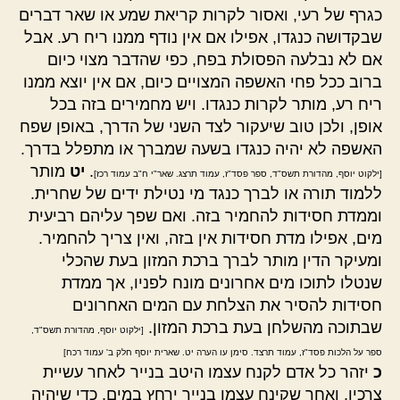
כגרף של רעי, ואסור לקרות קריאת שמע או שאר דברים
שבקדושה כנגדו, אפילו אם אין נודף ממנו ריח רע. אבל
אם לא נבלעה הפסולת בפח, כפי שהדבר מצוי כיום
ברוב ככל פחי האשפה המצויים כיום, אם אין יוצא ממנו
ריח רע, מותר לקרות כנגדו. ויש מחמירים בזה בכל
אופן, ולכן טוב שיעקור לצד השני של הדרך, באופן שפח
האשפה לא יהיה כנגדו בשעה שמברך או מתפלל בדרך.
.
יט
מותר
[ילקוט יוסף, מהדורת תשס"ד, ספר פסד"ז, עמוד תרצג. שאר"י ח"ב עמוד רכז]
ללמוד תורה או לברך כנגד מי נטילת ידים של שחרית.
וממדת חסידות להחמיר בזה. ואם שפך עליהם רביעית
מים, אפילו מדת חסידות אין בזה, ואין צריך להחמיר.
ומעיקר הדין מותר לברך ברכת המזון בעת שהכלי
שנטלו לתוכו מים אחרונים מונח לפניו, אך ממדת
חסידות להסיר את הצלחת עם המים האחרונים
שבתוכה מהשלחן בעת ברכת המזון.
[ילקוט יוסף, מהדורת תשס"ד,
ספר על הלכות פסד"ז, עמוד תרצד. סימן עו הערה יט. שארית יוסף חלק ב' עמוד רכח]
כ
יזהר כל אדם לקנח עצמו היטב בנייר לאחר עשיית
צרכיו, ואחר שקינח עצמו בנייר ירחץ במים, כדי שיהיה