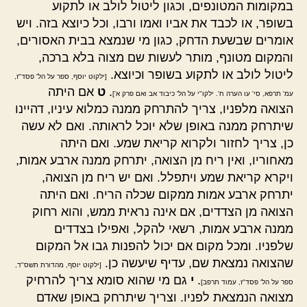
במקומות המטונפים, וכגון ליטול לולב או לתקוע
בשופר, או לכבד את אביו ואמו ורבו, וכל כיוצא בזה. ויש
אומרים שבשעת הדחק, כגון מי שנמצא בבית האסורים,
והמקום מטונף, מותר לעשות שם מצוה בלא ברכה,
ליטול לולב או לתקוע בשופר וכיוצא.
[ילקוט יוסף, ספר על הל' פסד"ז,
.
ט
אם היתה
עמ' תרפא, סי' עו הערה ח'. ילקו"י על הל' כיבוד אב ואם פרק א']
הצואה מלפניו, צריך להתרחק ממנה כמלוא עיניו, דהיינו
שיתרחק ממנה באופן שלא יוכל לראותה. ואם לא עשה
כן, צריך לחזור ולקרוא קריאת שמע. ואם היתה
מאחוריו, ואין ריח מן הצואה, יתרחק ממנה ארבע אמות,
ויקרא קריאת שמע ויתפלל. ואם יש ריח מן הצואה,
יתרחק ארבע אמות ממקום שכלה הריח. ואם היתה
הצואה מן הצדדים, אם אינה נראית ממש, והוא רחוק
ממנה ארבע אמות, רשאי להקל, ואפילו בצדדים
שלפניו. ומכל מקום אם יכול להפנות גבו אל המקום
שהצואה נמצאת שם, עדיף שיעשה כן.
[ילקוט יוסף, מהדורת תשס"ד,
.
י
גם מי שהוא סומא צריך להרחיק
ספר על הל' פסד"ז, עמוד תרפב]
מצואה הנמצאת לפניו. וצריך שיתרחק באופן שאדם