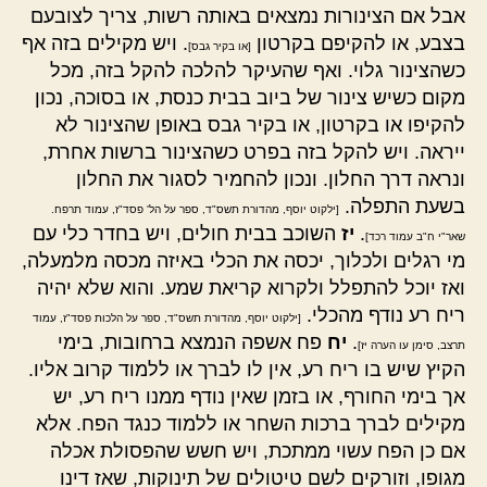
אבל אם הצינורות נמצאים באותה רשות, צריך לצובעם
בצבע, או להקיפם בקרטון
. ויש מקילים בזה אף
[או בקיר גבס]
כשהצינור גלוי. ואף שהעיקר להלכה להקל בזה, מכל
מקום כשיש צינור של ביוב בבית כנסת, או בסוכה, נכון
להקיפו או בקרטון, או בקיר גבס באופן שהצינור לא
ייראה. ויש להקל בזה בפרט כשהצינור ברשות אחרת,
ונראה דרך החלון. ונכון להחמיר לסגור את החלון
בשעת התפלה.
[ילקוט יוסף, מהדורת תשס"ד, ספר על הל' פסד"ז, עמוד תרפח.
.
יז
השוכב בבית חולים, ויש בחדר כלי עם
שאר"י ח"ב עמוד רכד]
מי רגלים ולכלוך, יכסה את הכלי באיזה מכסה מלמעלה,
ואז יוכל להתפלל ולקרוא קריאת שמע. והוא שלא יהיה
ריח רע נודף מהכלי.
[ילקוט יוסף, מהדורת תשס"ד, ספר על הלכות פסד"ז, עמוד
.
יח
פח אשפה הנמצא ברחובות, בימי
תרצב, סימן עו הערה יז]
הקיץ שיש בו ריח רע, אין לו לברך או ללמוד קרוב אליו.
אך בימי החורף, או בזמן שאין נודף ממנו ריח רע, יש
מקילים לברך ברכות השחר או ללמוד כנגד הפח. אלא
אם כן הפח עשוי ממתכת, ויש חשש שהפסולת אכלה
מגופו, וזורקים לשם טיטולים של תינוקות, שאז דינו