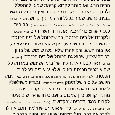
הריח הרע, ואז מותר לקרוא קריאת שמע ולהתפלל
ולברך. שמאחר והמקום נקי וטהור ואין ריח רע מורגש
בבית, נחשב שפיר בכלל והיה מחניך קדוש.
[ילקו"י, מהדורת
.
כב
בית
תשס"ד, הל' פסד"ז, עמו' תרצה. סי' עו הע' כא. שאר"י ח"ב עמו' רכח, רכט]
כנסת שרוצים להעביר את חדרי השירותים
[בתי השימוש]
ולקרבם אל בית הכנסת, כך שהכותל של בית הכנסת
ישמש גם לבתי השימוש, כיון שהוא רשות בפני עצמה,
אין בזה חשש, ורק יזהרו שלא יעשו שימוש של בזיון
בכותל עצמו, שהוא גם הכותל של בית הכנסת,
[וכגון משתנה
. וראוי לבנות את הקיר של בתי השימוש במרחק כל
וכדו']
שהוא מבית הכנסת באופן שלא יגיע ריח רע לבית
הכנסת.
.
כג
תינוק
[ילקו"י, מהדורת תשס"ד, ספר על הלכות פסוקי דזמרה, עמ' תרצז]
היושב על סיר של תינוק
, ובגדיו משולשלין
[עביט של מי רגלים]
למטה ואין נראה שום דבר מן העביט, קרינן ביה והיה
מחניך קדוש, כיון שמכוסה. ועביט חדש אין שום איסור
לקרות כנגדו דברים שבקדושה.
[ילקו"י, מהדורת תשס"ד, ספר על הלכות
.
כד
יש אומרים שתלמיד חכם אין לו
פסד"ז, עמ' תרצח, סי' עו הער' כג]
לדבר אף דברי חול במקום שאינו נקי, והיינו בדברים