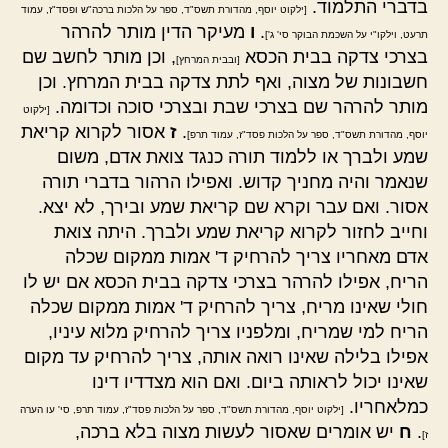
בדברי התלמוד.
[ילקוט יוסף, מהדורת תשס"ד, ספר על הלכות ברכה"ש ופסד"ז, עמוד
.
ו
מעיקר הדין מותר להרהר
תרעט, וילקו"י על השכמת הבוקר סי' ג']
בצרכי צדקה בבית הכסא
, וכן מותר לחשב שם
[ובבית המרחץ]
חשבונות של מצוה, ואף לתת צדקה בבית המרחץ. וכן
מותר להרהר שם בצרכי שבת ובצרכי סוכה וכדומה.
[ילקוט
.
ז
אסור לקרוא קריאת
יוסף, מהדורת תשס"ד, ספר על הלכות פסד"ז, עמוד תרפ]
שמע ולברך או ללמוד תורה כנגד צואת אדם, משום
שנאמר והיה מחניך קדוש. ואפילו הרהור בדברי תורה
אסור. ואם עבר וקרא שם קריאת שמע ובירך, לא יצא.
וחייב לחזור לקרוא קריאת שמע ולברך. היתה צואת
אדם מאחריו צריך להרחיק ד' אמות ממקום שכלה
הריח, אפילו להרהר בצרכי צדקה בבית הכסא אם יש לו
חולי שאינו מריח, צריך להרחיק ד' אמות ממקום שכלה
הריח למי שמריח, ומלפניו צריך להרחיק מלוא עיניו,
אפילו בלילה שאינו רואה אותה, צריך להרחיק עד מקום
שאינו יכול לראותה ביום. ואם הוא מצדדיו דינו
כמלאחריו.
[ילקוט יוסף, מהדורת תשס"ד, ספר על הלכות פסד"ז, עמוד תרפ, סי' עו הערה
.
ח
יש אומרים שאסור לעשות מצוה בלא ברכה,
ז]