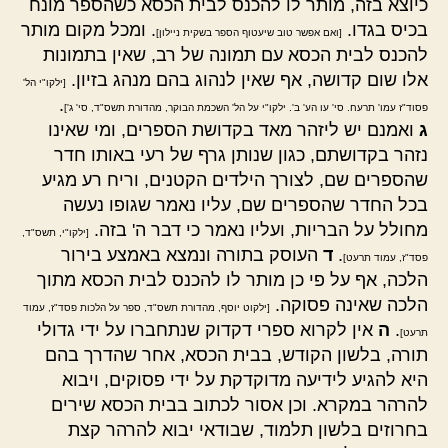
כיוצא בזה, מותר לו להכנס לבית הכסא כשהספר מונח
בכיס בגדו.
. ומכל מקום מותר
[ואם אפשר טוב שיעטוף הספר בשקית ניילון]
להכנס לבית הכסא עם תמונה של רב, שאין בתמונות
אלו שום קדושה, אף שאין לנהוג בהם מנהג בזיון.
[ילקו"י הל'
.
פסוד"ז עמו' תרעח. סי' עו הע' ב'. ילקו"י על הל' השכמת הבוקר, מהדורת תשס"ד, סי' ג']
ג
ואמנם יש ליזהר מאד בקדושת הספרים, ומי שאינו
נזהר בקדושתם, כגון שנותן גרף של רעי באותו חדר
שהספרים שם, לצורך הילדים הקטנים, וריח רע מגיע
בכל החדר שהספרים שם, עליו נאמר שגופו נעשה
מחולל על הבריות, ועליו נאמר כי דבר ה' בזה.
[ילקו"י, תשס"ד,
.
ד
העוסק בתורה ונמצא באמצע בירור
פסד"ז, עמוד תרעט]
הלכה, אף על פי כן מותר לו להכנס לבית הכסא מתוך
הלכה שאינה פסוקה.
[ילקוט יוסף, מהדורת תשס"ד, ספר על הלכות פסד"ז, עמוד
.
ה
אין לקרוא ספרי דקדוק שנתחברו על ידי גדולי
תרעט]
תורה, בלשון הקודש, בבית הכסא, אחר שהדרך בהם
היא להגיע לידיעה מדוקדקת על ידי פסוקים, ויבוא
להרהר במקרא. וכן אסור לכתוב בבית הכסא שירים
בחרוזים בלשון תלמוד, שבודאי יבוא להרהר קצת