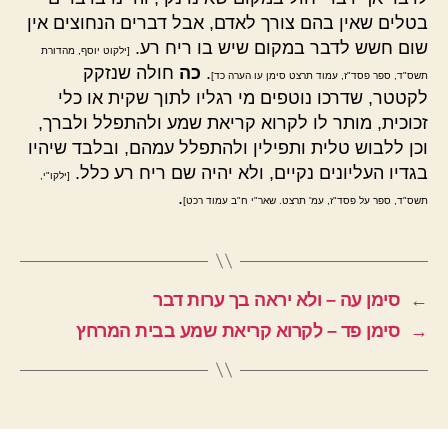
בטלים שאין בהם צורך לאדם, אבל דברים הנחוצים אין
שום חשש לדבר במקום שיש בו ריח רע.
[ילקוט יוסף, מהדורת
.
כה
חולה שנזקק
תשס"ד, ספר פסד"ז, עמוד תרצט סימן עו הערה כד]
לקטטר, שדרכו נוטפים מי רגליו לתוך שקית או כלי
זכוכית, מותר לו לקרוא קריאת שמע ולהתפלל ולברך,
וכן ללבוש טלית ותפילין ולהתפלל עמהם, ובלבד שיהיו
בגדיו העליונים נקיים, ולא יהיה שם ריח רע כלל.
[ילקו"י,
.
תשס"ד, ספר על פסד"ז, עמ' תרצט. שאר"י ח"ב עמוד רכט]
←
סימן עה – ולא יראה בך ערות דבר
→
סימן פד – לקרוא קריאת שמע בבית המרחץ