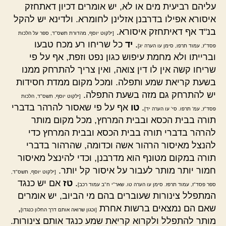
עליהם רביעית מים או לא, יש אומרים דכיון דאתחזק
איסורא אפילו בדרבנן אזלינן לחומרא. ולדינא יש להקל
בנ"ד אף דאיתחזק איסורא.
[ילקוט יוסף, מהדורת תשס"ד, ספר על הלכות
.
יד
כל שריחו רע מכח טבעו
פסד"ז, עמוד תרפו, סימן עו הערה יג]
וברייתו ולא מחמת עיפוש כגון נפט וזפת, אף על פי
שריחו קשה אין לו דין צואה, ואין צריך להתרחק ממנו
בשעת קריאת שמע ותפלה. ומכל מקום ממדת חסידות
יש להתרחק גם מזה בשעת התפלה.
[ילקוט יוסף, תשס"ד, הלכות
.
טו
אף על פי שאסור להרהר בדברי
פסד"ז, עמ' תרפו. סי' עו הערה יד]
תורה בבית הכסא ובבית המרחץ, מכל מקום מותר
להרהר בדברי תורה בבית הכסא ובבית המרחץ כדי
להנצל מאיסור הרהור אשה וכדומה, שהרהור בדברי
תורה במקום מטונף הוא מדרבנן, וכדי להינצל מאיסור
חמור יותר מותר לעבור על איסור קל יותר.
[ילקוט יוסף, תשס"ד,
.
טז
אם יש כנגד
ספר פסד"ז, עמוד תרפז. סימן עו הערה טו. שאר"י ח"ב עמוד רכב]
המתפלל צינורות שעוברים בהם מי הביוב, יש אומרים
שאם הם נמצאים ברשות אחרת
,
[וכגון שרואה אותם דרך החלון כנגדו]
מותר להתפלל ולקרוא קריאת שמע כנגד אותם צינורות.