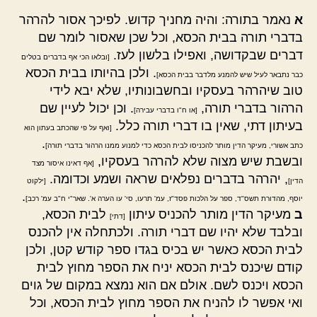
א
נאמר בתורה: והיה מחניך קדוש. לפיכך אסור להרהר
בדברי תורה בבית הכסא, וכל שכן שאסור לומר שם
דברים שבקדושה, ואפילו בלשון לעז.
[ובלאו הכי אף בדברים בטלים
. ולכן בהיותו בבית הכסא
כבר נתבאר לעיל שיש להמנע מלדבר בבית הכסא]
טוב שיהרהר בעסקיו ובחשבונותיו, שלא יבא לידי
הרהור בדברי תורה,
. וכן יכול לעיין שם
[או ח"ו בדברי עבירה]
בעיתון דתי, שאין בו דברי תורה כלל.
[ואף על פי שהכתב בעתון הוא
.
כתב אשורי, מעיקר הדין מותר להכניסו לבית הכסא כדי למנוע ממנו הרהור בדברי תורה]
ובשבת שיש מצוה שלא להרהר בעסקיו,
[אף דאינו איסור מצד
, יהרהר בדברים נפלאים שראה ושמע וכדומה.
הדין]
[ילקוט
.
יוסף, מהדורת תשס"ד, ספר על הלכות פסד"ז, עמ' תרעו, סי' עו הערה א'. שאר"י ח"ב עמ' רכב]
ב
מעיקר הדין מותר להכניס עיתון
לבית הכסא,
[דתי]
ובלבד שלא יהיו שם דברי תורה. ולכתחלה אין להכנס
לבית הכסא כאשר יש בכיס בגדו ספר קודש קטן, ולכן
קודם שיכנס לבית הכסא יניח את הספר מחוץ לבית
הכסא ויכנס לשם. אולם אם הוא נמצא במקום של גוים
ואי אפשר לו להניח את הספר מחוץ לבית הכסא, וכל