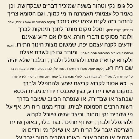
כל גופו נקי וטהור בשעה שמזכיר דברים שבקדושה. וכן
נאמר כל עצמותי תאמרנה ה' מי כמוך. וגם הסומא צריך
להזהר בזה לקנח עצמו יפה כנזכר
[ויקנח בחמשה או ששה ניירות, ואחר
. ומכל מקום מותר לחנך תינוקות לברך
כך ירחץ בקצת מים]
ולומר פסוקים ודברי תורה, אפילו אם ידוע שאינם
יודעים לקנח עצמם יפה, שמשום מצות חינוך התירו.
[וכמו
. ומותר גם כן לשבת אצלם
שכתבו כיוצא בזה בתוספות פסחים פח.]
ולקרוא קריאת שמע ולהתפלל ולברך, ובלבד שלא יהיה
שם ריח רע.
[ילקוט יוסף, מהדורת תשס"ד, ספר על הלכות פסוקי דזמרה, עמוד תרצד.
סי' עו הערה כ'. שאר"י ח"ב עמוד רכט. ילקו"י שבת כרך ב' עמוד רעו, שארית יוסף חלק א' עמוד
.
כא
אסור לקרוא קריאת שמע ולהתפלל ולברך
ל']
במקום שיש ריח רע, כגון שנכנס ריח רע מבית הכסא
שבחצר או שבדירה, או שנפתח הביוב שעובר בדרך
רשות הרבים הסמוכה לביתו, ונודף ממנו ריח רע, אף על
פי שהבית נקי וטהור. וכיצד יעשה שיוכל לקרוא
ולהתפלל ולברך, ישרוף חתיכת בגד בלוי, באופן שריח
השריפה יגבר על הריח רע, או שיזלף מי ורדים או
בשמים או מטהר אויר, באופן שהריח הטוב יגבר על