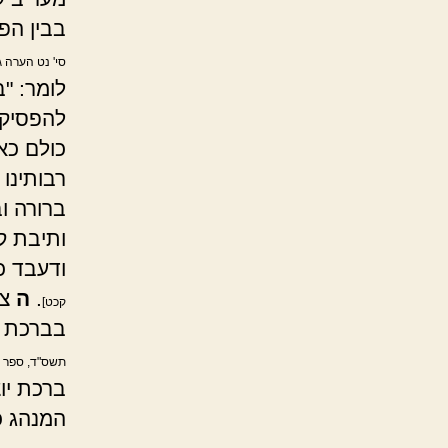
בבין הפ
סי' נט הערה ג
לומר: "
להפסיק 
כולם כא
רבותינו
ברורה ו
ותיבת ק
ודעבד כ
.
ה
צר
קכט]
בברכת ה
תשס"ד, ספר על
ברכת יו
המנהג כ