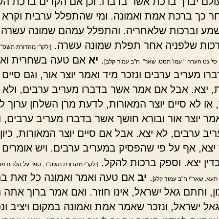
לם יברך ברכת אשר בדברו. וכן אם הקדים ברכת השכ
ר כך ברכת אמת ואמונה. ומי שהתפלל ערבית וקרא
מע וברכות שלאחריה. והתפלל עמהם שמונה עשרה, א
כות שלפניה אחר תפלת שמונה עשרה.
[ילקו"י מהדורת תשס"ד
.
יא
אם טעה בשחרית וא
סי' נט הערה י' עמו' תסט. שאר"י ח"ב עמוד קלב]
ו מעריב ערבים ונזכר מיד ואמר יוצר אור, וגם סיים י
, יצא. אבל אם אמר אשר בדברו מעריב ערבים, ולא 
, או לא סיים יוצר המאורות, לדעת מרן השלחן ערוך לא
אמר יוצר אור ובורא חושך אשר בדברו מעריב ערבים, ו
ריב ערבים, לא יצא. אבל אם סיים יוצר המאורות, כיו
ר יצא, אף על פי שהפסיק במעריב ערבים. ויש אומרים
ין יצא. וספק ברכות להקל.
[ילקו"י מהדורת תשס"ד, ספר על הלכות פסד
.
יב
אם טעה ואמר ואמונה כל זאת ב
תעא. שאר"י ח"ב עמוד קלג]
כון, וחתם גאל ישראל, אינו חוזר. ואם אמר ברוך אתה ה
ל ישראל, ונזכר שאמר אמת ואמונה במקום ויציב ונכו