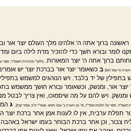
אשונה ברוך אתה ה' אלהינו מלך העולם יוצר אור וב
קנו לומר ובורא חֹשך כדי להזכיר מדת לילה ביום ומדת
וחותם ברוך אתה ה' יוצר המאורות.
[ילקו"י מהדורת תשס"ד, ספר ע
ב
כשאומר יוצר אור בברכת יוצר יש אומרים
 הערה א' עמו' תס]
בתפילין של יד בלבד. ויש הנוהגים למשמש בתפילין
יוצר אור, ומנשק, וכשאומר ובורא חושך ממשמש בתפי
ומנשק. ויש להם על מה שיסמוכו, ואין צריך לבטל מנ
.
ג
המת
ת תשס"ד, ספר על הלכות פסד"ז, סי' נט הערה ב' עמו' תסא. שאר"י ח"ב עמוד קכז]
ר תפלת ערבית, אין לו לענות אמן אחר ברכת יוצר ה
ח צבור, וכן אחר ברכת הבוחר בעמו ישראל באהבה,
רבים, ואוהב את עמו ישראל. שאין לענות אמן דברכות