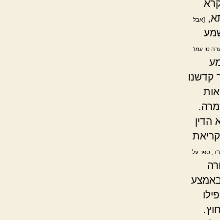
רא
תא,
[אבל
שמע
רה טו עמו'
מע
 קדשנו
אות
מרה.
 הדין
קריאת
"ד, ספר על
רה
באמצע
ילו
וץ.