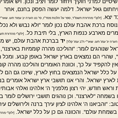
יסיים למדני חוקיך ויחזור לומר ויציב ונכון. ויש אומרי
ויחתום גאל ישראל. דלמה יעשה הפסק בחנם, אחר
 יצא.
[ילקו"י מהדורת תשס"ד, ספר על הלכות פסד"ז, סי' נט הערה יב עמוד תעו. שאר"י 
וסח ברכת אהבת עולם נכון לומר "ולא נבוש ולא נכל
אומרים מארבע כנפות הארץ, בלי תיבת כל.
[ילקו"י מהדורת תש
יד
בברכת אהבת עולם, יש מת
הערה יג' עמו' תעו. שאר"י ח"ב עמו' קלד]
ל שנוהגים לומר: "והוליכנו מהרה קוממיות בארצנו", 
", שהרי הם נמצאים בארץ ישראל באופן קבוע. ומכל 
ן להקפיד על כך, וכוונת האומרים והוליכנו מהרה קו
 על כלל ישראל הנמצאים בחוץ לארץ, שיזכו גם הם ל
 לארץ ישראל. והרי אנו תושבי ארץ ישראל אומרים ב
ראש חודש, יהי רצון מלפניך ה' אלהינו ואלהי אבותינ
 בשמחה "לארצנו". וכן נוהגים תושבי ירושלים לומר ב
וב: "והביאנו ה' אלהינו לציון עירך ברנה ולירושלים עיר
שמחת עולם". והכוונה גם כן על כלל ישראל.
[ילקו"י מה