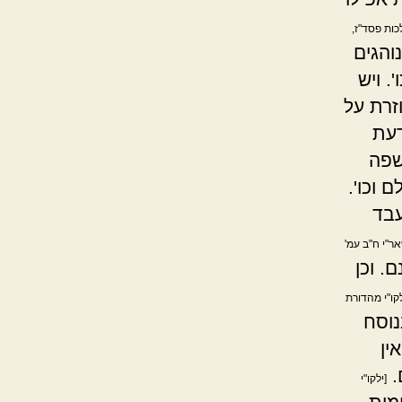
כות פסד"ז,
והגים
. ויש
זרת על
דעת
שפה
 וכו'.
עבד
ר"י ח"ב עמ'
. וכן
לקו"י מהדורת
נוסח
ין
.
[ילקו"י