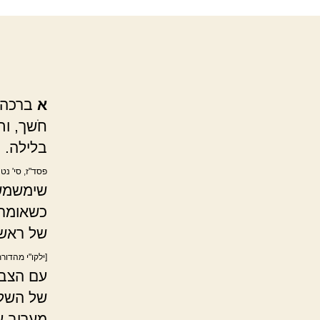
א
ברכה ר
חֹשך, ות
בלילה. 
פסד"ז, סי' נט
שימשמש 
כשאומר 
של ראש 
[ילקו"י מהדור
עם הצבו
של השלי
מעריב ע