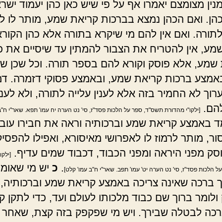
נין מצומצם יאמרו אף על פי שיש כאן כהן יעמוד ישר
הן. ואם הכהן נמצא בברכות קריאת שמע, מותר לו ל
לתורה. ואם אין להם מי שיקרא בתורה אלא כהן הקורא
מע, אין להטריח את הצבור להמתין עד שיסיים את כ
שמע, אלא פוסק וקורא להם בספר תורה. וכל שכן ש
אמצע ברכות קריאת שמע, ובאמצע פסוקי דזמרה. דמ
וך לא החמיר בזה אלא לענין עלייה לתורה, ולא לעני
להם.
[ילקו"י מהדורת תשס"ד, ספר על הלכות פסד"ז, סי' נט הערה יח עמו' תפא. שאר"י ח"ב 
 באמצע קריאת שמע וברכותיה וראה את חבירו עובר
ור, מותר לרמוז לו לאפרושי מאיסורא, ואפילו להפסיק
סק מפני היראה ומפני הכבוד, דכבוד שמים עדיף.
[ילקו
.
כ
יש מי שאומר
 הלכות פסד"ז, סי' נט הערה יט' עמו' תפב. שאר"י ח"ב עמו' קלט]
ברכה שאינה צריכה באמצע קריאת שמע וברכותיה, 
ולומר ברוך שם כבוד מלכותו לעולם ועד, כדי לתקן ק
רכה לבטלה שבירך. ויש מי שפקפק בזה קצת, שאחר 