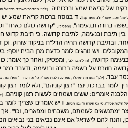
רקים של קריאת שמע וברכותיה.
[ילקו"י מהדורת תשס"ד, ספר על הל
.
ד
בנוסח ברכות קריאת שמע יש נ
' עמו' תסב. שאר"י ח"ב עמוד קכז]
בשפה ברורה ובנעימה",
, "קדושה כולם כאחד" וכו'
[ומפסיק]
בין תיבת ובנעימה, לתיבת קדושה. כי תיבת קדוש חו
חד. ובתיבת קדושה תהיה הדל"ת בניקוד שורוק. וכן 
 המקובלים. ויש נוהגים לומר כדעת מרן הבית יוסף: ב
בנעימה קדושה,
, ומפסיק, ואחר כך אומר: כולם
[הדל"ת בחולם]
דושה חוזרת על בשפה ברורה ובנעימה, ודעבד כמר 
מר עבד.
[ילקו"י מהדורת תשס"ד, ספר על הלכות פסד"ז, סי' נט הערה ד' עמו' תסד. שא
יך לומר בברכת יוצר "רצון קוניהם", ולא לומר רצון קונם
לבנה אומרים: ששים ושמחים לעשות רצון קוניהם.
[י
.
ו
יש אומרים שצריך לומר ב
 הלכות פסד"ז, סי' נט הערה ה' עמו' תסה]
צר "מתנשאים לעומתם, משבחים ומפארים, וכו"'. אך א
ן, והנח להם לישראל אם אינם נביאים בני נביאים הם