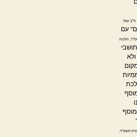
ם
ח"ב עמו'
ם" עם
ס"ד, הלכות
ושבי
ולא
מקום
ממיות
לכת
מוסף
ו
מוסף
דורת תשס"ד,