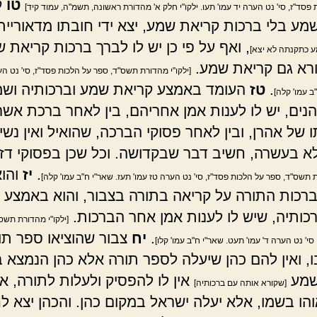
טו
ק
פסד"ז, סי' נט הערה יד עמו' תעו. ילקו"י חלק א' מהדורת ראשונה, תשמ"ה, עמוד קיד]
מע בלי ברכות קריאת שמע, יצא ידי חובתו מדאוריי
, ואף על פי כן יש לו לברך ברכות קריאת 
ע כתקנתה לא יצא]
קורא גם קריאת שמע.
[ילקו"י מהדורת תשס"ד, ספר על הלכות פסד"ז, סי' נט הע
.
טז
העומד באמצע קריאת שמע וברכותיה וש
ב עמו' קלה]
נים, יש לו לענות אמן אחריהם, בין לאחר ברכת אשר
 של אהרן, ובין לאחר פסוקי הברכה, שהואיל ואין נשי
א בעשרה, חשיב דבר שבקדושה. וכל שכן בפסוקי דז
.
יז
והוא
ת תשס"ד, ספר על הלכות פסד"ז, סי' נט הערה טז עמו' תעז. שאר"י ח"ב עמו' קלה]
רכות התורה על קריאה בתורה בצבור, והוא באמצע 
כותיה, שיש לו לענות אמן אחר הברכות.
[ילקו"י מהדורת תשס
.
יח
צבור שהוציאו ספר תו
סי' נט הערה ד' עמו' תעט. שאר"י ח"ב עמו' קלו]
ו, ואין להם כהן שיעלה לספר תורה אלא כהן הנמצא 
שמע
אין לו להפסיק ולעלות לתורה, אפ
[שקורא אותה עם ברכותיה]
הו בשמו, אלא יעלה ישראל במקום כהן. והכהן יצא לח