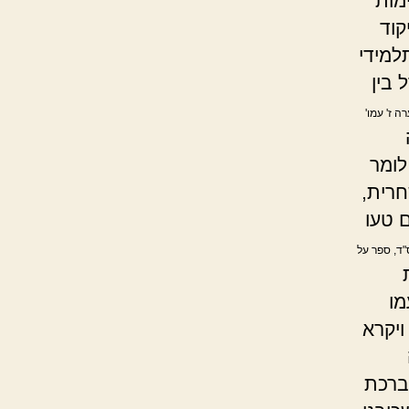
מות
קוד
למידי
 בין
ה ז' עמו'
לומר
חרית,
 טעו
"ד, ספר על
מו
ויקרא
ברכת