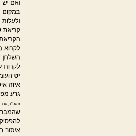
ואם יש מ
במקום כ
ולעלות 
קריאת ש
הקריאת 
לקרוא ב
השלחן ער
לקרות 
יט
העומד
איזה איס
גרע מפו
תשס"ד, ספר על
שהמברך 
להפסיק 
איסור ב