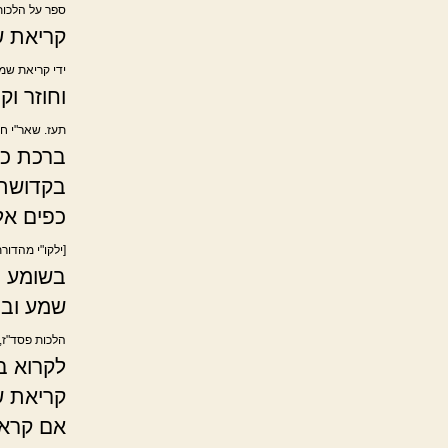
ספר על הלכות 
קריאת ש
ידי קריאת שמ
וחוזר ו
תעז. שאר"י ח"
ברכת כה
בקדושתו
כפים אל
[ילקו"י מהדור
בשומע ב
שמע ובר
הלכות פסד"ז, 
לקרוא ב
קריאת 
אם קראו