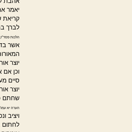
אהבת עו
יאמר אח
קריאת ש
לברך בר
הלכות פסד"ז, 
אשר בדבר
המאורות
יוצר אור
וכן אם 
סיים מע
יוצר או
שחתם כד
הערה יא עמו' 
ויציב ונ
לחתום גא