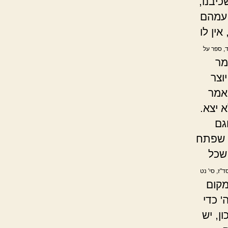
יבנו,
 עמהם
ין לו
, ספר על
מר
וצר
אמר
 יצא.
גם
ן שפתח
 שכל
"ז, סי' נט
מקום
' כדי
ן, יש