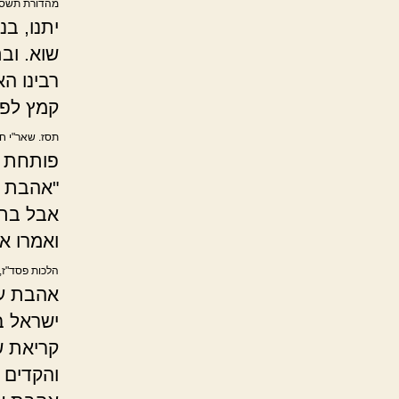
מהדורת תשס"ד,
יתנו, ב
שוא. וב
רבינו ה
קמץ לפת
תסז. שאר"י ח"
פותחת ב
"אהבת ע
אבל בתפ
ואמרו א
הלכות פסד"ז, 
אהבת עו
ישראל ב
קריאת ש
והקדים 