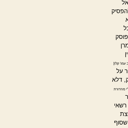
אל
הפסיק
ל
פוסק
רן
ן
עמו' קלז]
 על
, דלא
"י מהדורת
רשאי
צת
שסוף