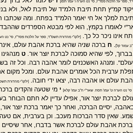
ז
יש לומר לאל ברוך נעי
 ספר על הלכות פסד"ז, סי' נט הערה ו' עמו' תסו]
ניקוד קמ"ץ תחת תיבת הלמ"ד של תיבת לאל, ולא בני
תיבת למלך אל חי יאמר הלמ"ד בפתח. ומה שכתבו ת
אר"י לאומרו בקמץ, הוא לפי מבטא הספרדים שההבדל
ח אינו ניכר כל כך.
[ילקו"י מהדורת תשס"ד, ספר על הלכות פסד"ז, סי' נט הער
.
ח
ברכה שניה שהיא ברכת אהבת עולם, אינה
ב עמוד קל]
ברוך, לפי שהיא סמוכה לברכת יוצר אור.
ט
מנהגינו 
ולם". ומנהג האשכנזים לומר אהבה רבה. וכל זה בש
לת ערבית הכל אומרים אהבת עולם. ומכל מקום אם
הבת עולם או אהבה רבה, יצאו ידי חובה.
[ילקו"י מהדורת תשס
י
מי שטעה והקדים ברכת
סי' נט הערה ט' עמו' תסח. שאר"י ח"ב עמו' קלא]
לם לברכת יוצר אור, אפילו עדיין לא חתם הבוחר בע
אהבה, יסיים הברכה, ואחר כך יאמר ברכת יוצר אור, 
מע. שאין סדר הברכות מעכב. וכן בערבית, אם טעה
ברכת אהבת עולם לברכת אשר בדברו, אחר שיסיים 