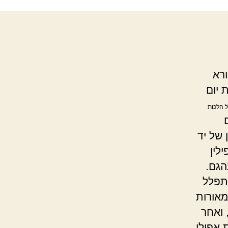
ורא
 יום
ל הלכות
 של יד
לין
הגם.
פלל
מאורות
 ואחר
 אפילו