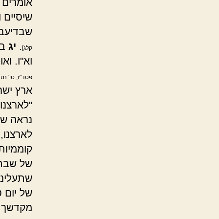
אומרים ש
שיסיים 
שבדיעבד
.
יג
בנ
קלג]
וא"ו. ו
פסד"ז, סי' נט 
ארץ ישרא
"לארצנו
נראה שאי
לארצנו,
קוממיות
של שבת ו
שתעלינו
של יום ט
מקדשך ב