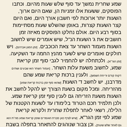
שמע שחרית נמשך עד סוף שלש שעות מהיום. וכתבו
הפוסקים, ששעות אלו זמניות הן, שאם היום ארוך,
השעות יותר ארוכות לפי חשבון אורך היום, ואם היום
קצר השעות קצרות, באופן שהשלש שעות מסתיימות
בסוף רבע היום. אולם נחלקו הפוסקים מאיזה זמן
חושבים את ג' השעות הנ"ל, שיש אומרים שיש לחשוב
השעות מעמוד השחר עד צאת הכוכבים.
. ויש
[זמן המגן אברהם]
חולקים ואומרים שיש לשער מהנץ החמה עד השקיעה.
. ולכתחלה יש להחמיר לגבי סוף זמן קריאת
[זמן הגר"א]
שמע, לחשוב משעת עלות השחר.
[ועמוד השחר הוא שבעים ושתים
. ולענין ברכות קריאת שמע שהם
דקות קודם זריחת השמש]
מדרבנן, יש לחשב ד' השעות
[שהוא סוף זמן ברכות קריאת שמע]
מהזריחה. ומכל מקום בשעת הצורך יש להקל לחשב את
השעות משעת הזריחה גם לענין סוף זמן קריאת שמע.
ולכן תלמיד חכם הטרוד בלימודו עד לשעות הקטנות של
הלילה, רשאי לאחר לתפלת שחרית ולקרוא קריאת
שמע לפי זמן הגר"א.
[שיש לצרף כאן סברת האומרים שזמן קריאת שמע מה"ת הוא
. וכן צבור שנוהגים להתאחר בתפלה בשבת
גם לאחר שלש שעות]