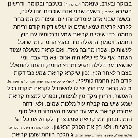
בבוקר ובערב. שנאמר
: בשכבך ובקומך, ודרשינן
(דברים ו, ז)
בגמרא
בשעה שבני אדם שוכבים, זהו לילה,
(ברכות י:)
ובשעה שבני אדם עומדים זהו יום. ומצוה מן המובחר
לקרוא קריאת שמע שתים או שלש דקות קודם זריחת
החמה, כדי שיסיים קריאת שמע וברכותיה עם הנץ
החמה, ויסמוך התפלה מיד בהנץ החמה. ומי שיוכל
לעשות כן, שכרו מרובה מאד. ואם קראה משעלה עמוד
השחר, אף על פי שלא היה אנוס יצא בדיעבד. ומי
שנשאר ער בלילה והגיע זמן נץ החמה, ודעתו להתפלל
בצבור לאחר הנץ, נכון שיקרא קריאת שמע כב' דקות
קודם הנץ החמה כותיקין.
.
[ילקו"י על פסוקי דזמרה עמוד תכד, סי' נח הערה א]
ב
לא קראה עם הנץ יש לו להשתדל לקראה מוקדם ככל
האפשר, וזריזין מקדימין למצוות, ובפרט למצות קריאת
שמע שיש בה קבלת עול מלכות שמים. ולא ידחה
אמירת קריאת שמע עד הרגעים האחרונים של סוף
הזמן. ובתוך זמן קריאת שמע צריך לקרוא את כל הג'
פרשיות, ולא רק את הפרק הראשון.
[ילקו"י מהדורת תשס"ד, ספר על
.
ג
הלכה רווחת שזמן קריאת
הלכות פסד"ז, סימן נח הערה ב עמוד תכח]