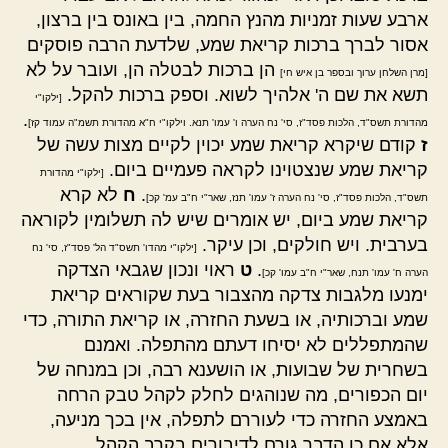
ארבע שעות זמניות מהנץ החמה, בין באונס בין ברצון,
אסור לברך ברכות קריאת שמע, שלדעת הרבה פוסקים
הן ברכות לבטלה הן, ועובר על לא
[מרן השלחן ערוך ובספר בן איש חי]
תשא את שם ה' אלהיך לשוא. וספק ברכות להקל.
[ילקו"י
.
מהדורת תשס"ד, הלכות פסד"ז, סי' נח הערה ו' עמו' תנא. וילקו"י ח"א מהדורת תשמ"ה עמוד קז]
ז
קודם שיקרא קריאת שמע יכוין לקיים מצות עשה של
קריאת שמע שנצטוינו לקראה פעמיים ביום.
[ילקו"י מהדורת
.
ח
לא קרא
תשס"ד, הלכות פסד"ז, סי' נח הערה ז' עמו' תנז, שאר"י ח"ב עמ' קכ]
קריאת שמע ביום, יש אומרים שיש לה תשלומין לקוראה
בערבית. ויש חולקים, וכן עיקר.
[ילקו"י מהדו' תשס"ד הל' פסד"ז, סי' נח
.
ט
ראוי ונכון שגבאי הצדקה
הערה ח' עמו' תנח, שאר"י ח"ב עמו' קכ]
ימנעו מלגבות צדקה מהצבור בעת שקוראים קריאת
שמע וברכותיה, או בשעת החזרה, או קריאת התורה, כדי
שהמתפללים לא יסיחו דעתם מהתפלה. ואמנם
בשחרית של שבועות, או הושענא רבה, וכן במנחה של
יום הכפורים, מה שנוהגים לחלק לקהל טבק הרחה
באמצע החזרה כדי לעוררם לתפלה, אין בכך מניעה,
אלא אם כן הדבר גורם לדיבורים בקרב הקהל,