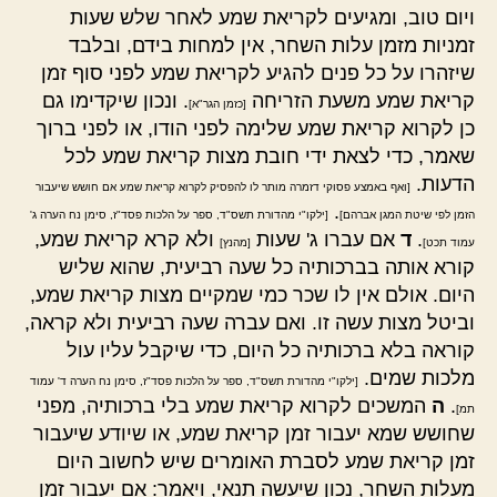
ויום טוב, ומגיעים לקריאת שמע לאחר שלש שעות
זמניות מזמן עלות השחר, אין למחות בידם, ובלבד
שיזהרו על כל פנים להגיע לקריאת שמע לפני סוף זמן
קריאת שמע משעת הזריחה
. ונכון שיקדימו גם
[כזמן הגר"א]
כן לקרוא קריאת שמע שלימה לפני הודו, או לפני ברוך
שאמר, כדי לצאת ידי חובת מצות קריאת שמע לכל
הדעות.
[ואף באמצע פסוקי דזמרה מותר לו להפסיק לקרוא קריאת שמע אם חושש שיעבור
.
הזמן לפי שיטת המגן אברהם]
[ילקו"י מהדורת תשס"ד, ספר על הלכות פסד"ז, סימן נח הערה ג'
.
ד
אם עברו ג' שעות
ולא קרא קריאת שמע,
עמוד תכט]
[מהנץ]
קורא אותה בברכותיה כל שעה רביעית, שהוא שליש
היום. אולם אין לו שכר כמי שמקיים מצות קריאת שמע,
וביטל מצות עשה זו. ואם עברה שעה רביעית ולא קראה,
קוראה בלא ברכותיה כל היום, כדי שיקבל עליו עול
מלכות שמים.
[ילקו"י מהדורת תשס"ד, ספר על הלכות פסד"ז, סימן נח הערה ד' עמוד
.
ה
המשכים לקרוא קריאת שמע בלי ברכותיה, מפני
תמ]
שחושש שמא יעבור זמן קריאת שמע, או שיודע שיעבור
זמן קריאת שמע לסברת האומרים שיש לחשוב היום
מעלות השחר, נכון שיעשה תנאי, ויאמר: אם יעבור זמן