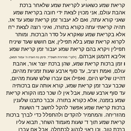
קריאת שמע כשאגיע לקריאת שמע שלאחר ברכת
אהבת עולם, אני מכוין לצאת ידי חובה בקריאת שמע
שאני קורא עתה, ואם לא יעבור זמן קריאת שמע עד אז,
תהיה קריאתי עתה כקורא בתורה, ואיני רוצה לצאת י"ח
אלא בקריאת שמע שאקרא על סדר הברכות. ומותר
לקרוא קריאת שמע בלא תפילין, אם חושש שעד שיניח
תפילין ויקרא בהם קריאת שמע יעבור זמן קריאת שמע
אליבא דהמגן אברהם.
.
[ילקו"י מהדורת תשס"ד, סימן נח הערה ה' עמוד תמא]
ו
זמן ברכות קריאת שמע, שהן ברכת יוצר אור, אהבת
עולם, ואמת ויציב, עד סוף ארבע שעות זמניות מהיום,
דהיינו שליש היום, ואפילו אם עברו שלש שעות מהיום,
שכבר עבר זמן קריאת שמע, קורא אותה עם ברכותיה
עד סוף ארבע שעות, אבל אין לו שכר כמו הקורא קריאת
שמע בזמנה, אלא כקורא בתורה. וכבר כתבנו שלענין
ברכות קריאת שמע אפשר להקל לחשב ד' השעות
מהזריחה. והמחמיר להקדים ולהתפלל כדי לברך ברכות
קריאת שמע תוך ד' שעות מעמוד השחר, תבוא עליו
ברכת טוב. וכן ראוי לנהוג לכתחלה. אבל אם עברו