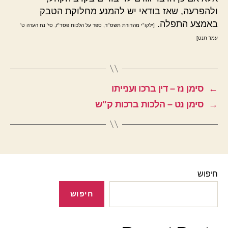
ולהפרעה, שאז בודאי יש להמנע מחלוקת הטבק
באמצע התפלה.
[ילקו"י מהדורת תשס"ד, ספר על הלכות פסד"ז, סי' נח הערה ט'
עמו' תנט]
←
סימן נז – דין ברכו וענייתו
→
סימן נט – הלכות ברכות ק"ש
חיפוש
חיפוש