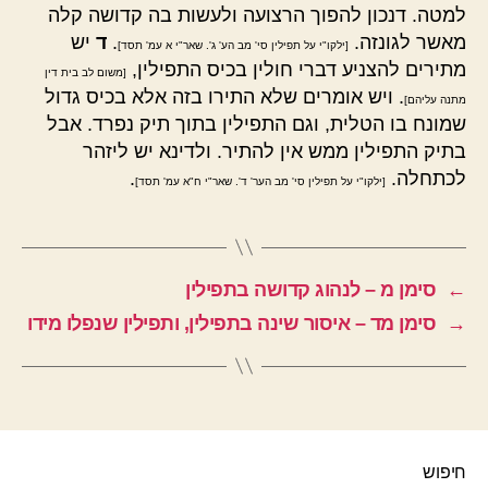
למטה. דנכון להפוך הרצועה ולעשות בה קדושה קלה
מאשר לגונזה.
.
ד
יש
[ילקו"י על תפילין סי' מב הע' ג'. שאר"י א עמ' תסד]
מתירים להצניע דברי חולין בכיס התפילין,
[משום לב בית דין
. ויש אומרים שלא התירו בזה אלא בכיס גדול
מתנה עליהם]
שמונח בו הטלית, וגם התפילין בתוך תיק נפרד. אבל
בתיק התפילין ממש אין להתיר. ולדינא יש ליזהר
לכתחלה.
.
[ילקו"י על תפילין סי' מב הער' ד'. שאר"י ח"א עמ' תסד]
←
סימן מ – לנהוג קדושה בתפילין
→
סימן מד – איסור שינה בתפילין, ותפילין שנפלו מידו
חיפוש