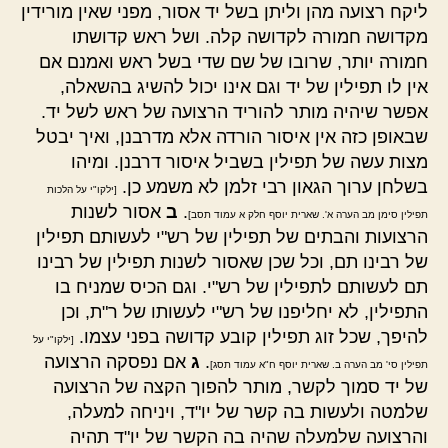
ליקח רצועה מהן וליתן בשל יד אסור, מפני שאין מורידין
מקדושה חמורה לקדושה קלה. ושל ראש קדושתו
חמורה יותר, שרובו של שם שדי בשל ראש ואמנם אם
אין לו תפילין של יד וגם אינו יכול להשיג בהשאלה,
אפשר שיהיה מותר להוריד הרצועה של ראש לשל יד.
שבאופן כזה אין איסור הורדה אלא מדרבנן, ואיך יבטל
מצות עשה של תפילין בשביל איסור דרבנן. ומיהו
בשלחן ערוך הגאון רבי זלמן לא משמע כן.
[ילקו"י על הלכות
.
ב
אסור לשנות
תפילין סימן מב הערה א'. שארית יוסף חלק א עמוד תסב]
הרצועות והבתים של תפילין של רש"י לעשותם תפילין
של רבינו תם, וכל שכן שאסור לשנות תפילין של רבינו
תם לעשותם לתפילין של רש"י. וגם הכיס שמניח בו
התפילין, לא יחליפנו של רש"י לעשותו של ר"ת, וכן
להיפך, שכל זוג תפילין קובע קדושה בפני עצמו.
[ילקו"י על
.
ג
אם נפסקה הרצועה
תפילין סי' מב הערה ב. שארית יוסף ח"א עמוד תסג]
של יד סמוך לקשר, מותר להפוך הקצה של הרצועה
שלמטה ולעשות בה קשר של יו"ד, ויניחה למעלה,
והרצועה שלמעלה שהיה בה הקשר של יו"ד תהיה