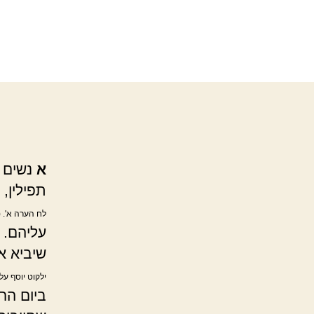
א
נשים פ
תפילין, 
לח הערה א'. 
עליהם. ו
שיביא אח
ילקוט יוסף על
ביום הרא