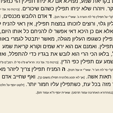
 בקריאת שמע, ממילא אם לא יניחו תפילין הוי כמעיד
. ויזהרו שלא יניחו תפילין כשהם שיכורים.
[ברכות טז: גמ' יז:
.
ד
אדם הלובש מכנסים, ו
לקו"י על תפילין סי' לח הערה ג'. שאר"י א עמ' תנו]
יון גלוי, ורוצים לזכותו במצות תפילין, אין ראוי להניח ל
אלא אם כן היכא דאי אפשר לו להניחם כל אותו היום,
ילין כשגופו העליון מגולה, מאשר יתבטל לגמרי באותו
פילין. ואמנם אם הוא ירא שמים וקורא קריאת שמע
 בלאו הכי הרי הוא לובש את בגדיו כדי להתפלל, ואז
מע עם תפילין כפי הדין.
[ברכות כד: גמ' כה: הרא"ש פ"ג סי' לו. רמב"ם פ"ד
.
ה
המניח תפילין צריך ליזהר מא
קו"י סי' לח הע' ד'. שאר"י א עמ' תנח]
 תאות אשה.
. ואף שחייב אדם
[אך לא ימנע מלהניח תפילין משום כך]
מזה בכל עת, כשתפילין עליו חמור יותר.
[ילקוט יוסף על הלכו
.
(במהדורא האחרונה עמוד תרסט). שארית יוסף ח"א עמוד תס]