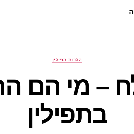
ה
קטגוריות
הלכות תפילין
ח – מי הם הח
בתפילין