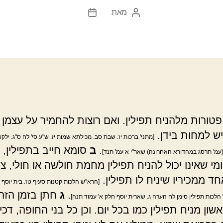
מאת
המחבר
תאריך
הפוסט
פוסט
טורות מלהניח תפילין. ואם רוצות להחמיר על עצמן 
יש למחות בידן.
[מתני' ברכות יז. שבת סב. מכילתא שמות יז. ש"ע סי' לח ס"ג. ילקו"י
.
ב
סומא חייב בתפילין, 
(עמ' תרסג במהדורא האחרונה) שאר"י א עמ' תנד]
מי שאינו יכול להניח תפילין מחמת חולשה או חולי, צר
ד ממכיריו שיניח לו תפילין.
[הרא"ש הלכות קטנות סעיף טז. בית יוסף ס
.
ג
חתן בזמן הזה 
 הלכות תפילין סימן לח הערה ג. שארית יוסף חלק א' עמוד תנה]
שון מניח תפילין כמו בכל יום. וכן כל בני החופה, דכיו