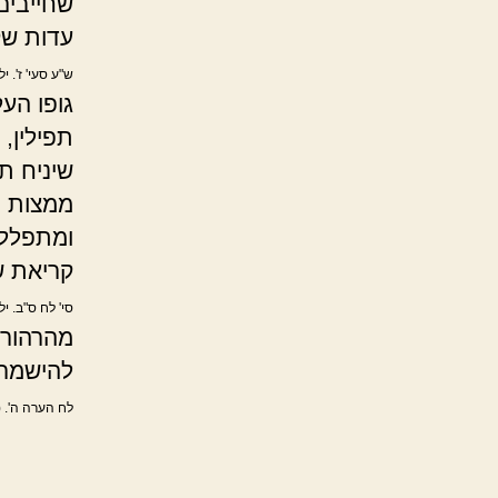
שחייבים
עדות שקר
ש"ע סעי' ז'. י
גופו העל
תפילין, 
שיניח תפ
ממצות ת
ומתפלל,
קריאת ש
סי' לח ס"ב. יל
מהרהור
להישמר 
לח הערה ה'. 