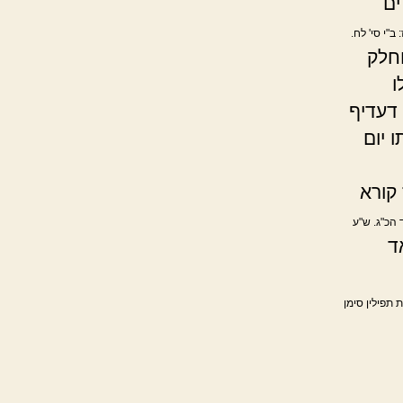
ים
 ב"י סי' לח.
חלק
ו
 דעדיף
 יום
 קורא
 הכ"ג. ש"ע
ד
ת תפילין סימן