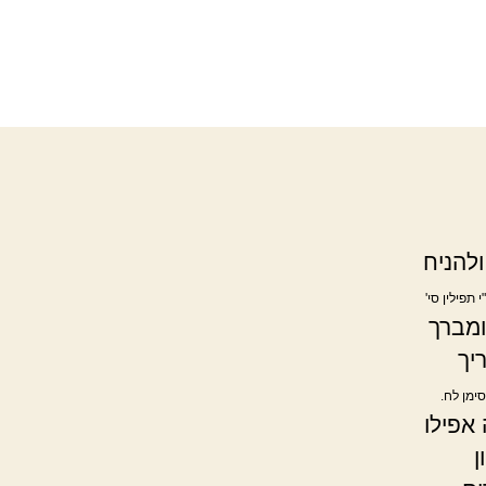
ולהניח
 תפילין סי'
ומברך
יך
ימן לח.
אפילו
ן